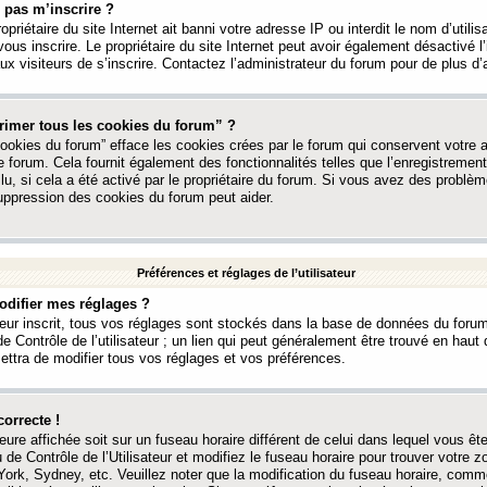
 pas m’inscrire ?
ropriétaire du site Internet ait banni votre adresse IP ou interdit le nom d’utili
vous inscrire. Le propriétaire du site Internet peut avoir également désactivé l’
 visiteurs de s’inscrire. Contactez l’administrateur du forum pour de plus d’
rimer tous les cookies du forum” ?
ookies du forum” efface les cookies crées par le forum qui conservent votre au
e forum. Cela fournit également des fonctionnalités telles que l’enregistrement
u, si cela a été activé par le propriétaire du forum. Si vous avez des probl
uppression des cookies du forum peut aider.
Préférences et réglages de l’utilisateur
difier mes réglages ?
teur inscrit, tous vos réglages sont stockés dans la base de données du forum
e Contrôle de l’utilisateur ; un lien qui peut généralement être trouvé en hau
tra de modifier tous vos réglages et vos préférences.
correcte !
heure affichée soit sur un fuseau horaire différent de celui dans lequel vous ête
 de Contrôle de l’Utilisateur et modifiez le fuseau horaire pour trouver votre z
ork, Sydney, etc. Veuillez noter que la modification du fuseau horaire, comm