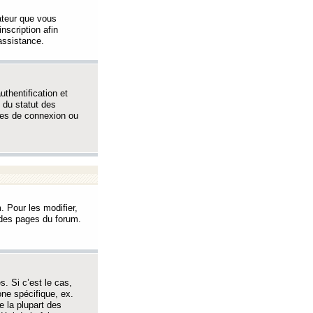
sateur que vous
inscription afin
assistance.
thentification et
 du statut des
èmes de connexion ou
. Pour les modifier,
t des pages du forum.
s. Si c’est le cas,
one spécifique, ex.
e la plupart des