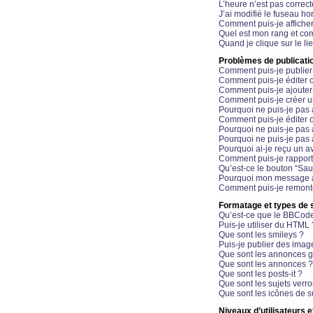
L’heure n’est pas correct
J’ai modifié le fuseau hor
Comment puis-je affiche
Quel est mon rang et com
Quand je clique sur le li
Problèmes de publicati
Comment puis-je publier
Comment puis-je éditer
Comment puis-je ajoute
Comment puis-je créer 
Pourquoi ne puis-je pas 
Comment puis-je éditer 
Pourquoi ne puis-je pas
Pourquoi ne puis-je pas 
Pourquoi ai-je reçu un a
Comment puis-je rappor
Qu’est-ce le bouton “Sauv
Pourquoi mon message a-
Comment puis-je remonte
Formatage et types de 
Qu’est-ce que le BBCod
Puis-je utiliser du HTML 
Que sont les smileys ?
Puis-je publier des imag
Que sont les annonces g
Que sont les annonces ?
Que sont les posts-it ?
Que sont les sujets verro
Que sont les icônes de s
Niveaux d’utilisateurs e