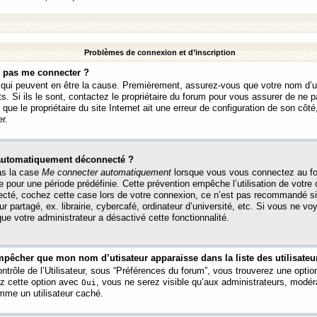
Problèmes de connexion et d’inscription
e pas me connecter ?
s qui peuvent en être la cause. Premièrement, assurez-vous que votre nom d’ut
s. Si ils le sont, contactez le propriétaire du forum pour vous assurer de ne pa
ue le propriétaire du site Internet ait une erreur de configuration de son côté, 
r.
 automatiquement déconnecté ?
as la case
Me connecter automatiquement
lorsque vous vous connectez au f
 pour une période prédéfinie. Cette prévention empêche l’utilisation de votre
necté, cochez cette case lors de votre connexion, ce n’est pas recommandé s
ur partagé, ex. librairie, cybercafé, ordinateur d’université, etc. Si vous ne v
que votre administrateur a désactivé cette fonctionnalité.
pêcher que mon nom d’utisateur apparaisse dans la liste des utilisateur
trôle de l’Utilisateur, sous “Préférences du forum”, vous trouverez une opti
ez cette option avec
, vous ne serez visible qu’aux administrateurs, mod
Oui
me un utilisateur caché.