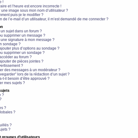
e !
aire et l’heure est encore incorrecte !
r une image sous mon nom d’utilisateur ?
ment puis-je le modifier ?
en de l’e-mail d’un utilisateur, il m’est demandé de me connecter ?
on
 un sujet dans un forum ?
 ou supprimer un message ?
r une signature à mon message ?
un sondage ?
ajouter plus d’options au sondage ?
ou supprimer un sondage ?
 accéder au forum ?
ajouter de pièces jointes ?
vertissement ?
ter des messages à un modérateur ?
egarder” lors de la rédaction d’un sujet ?
t-il besoin d’être approuvé ?
r mes sujets ?
sujets
e ?
?
es ?
lobales ?
uillés ?
ujets ?
t groupes d’utilisateurs