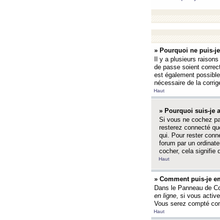
» Pourquoi ne puis-j
Il y a plusieurs raison
de passe soient correct
est également possible q
nécessaire de la corrige
Haut
» Pourquoi suis-je
Si vous ne cochez p
resterez connecté que
qui. Pour rester con
forum par un ordinate
cocher, cela signifie 
Haut
» Comment puis-je em
Dans le Panneau de Con
en ligne
, si vous activ
Vous serez compté com
Haut