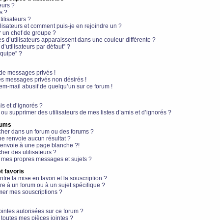
eurs ?
s ?
ilisateurs ?
lisateurs et comment puis-je en rejoindre un ?
 un chef de groupe ?
s d’utilisateurs apparaissent dans une couleur différente ?
’utilisateurs par défaut” ?
équipe” ?
de messages privés !
es messages privés non désirés !
em-mail abusif de quelqu’un sur ce forum !
is et d’ignorés ?
ou supprimer des utilisateurs de mes listes d’amis et d’ignorés ?
rums
her dans un forum ou des forums ?
e renvoie aucun résultat ?
envoie à une page blanche ?!
er des utilisateurs ?
 mes propres messages et sujets ?
t favoris
ntre la mise en favori et la souscription ?
e à un forum ou à un sujet spécifique ?
er mes souscriptions ?
ointes autorisées sur ce forum ?
toutes mes pièces jointes ?