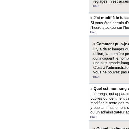
réglages, n’est access
Haut
» J’ai modifié le fuse
Si vous êtes certain d’
l’heure stockée sur l’ho
Haut
» Comment puis-je a
Il y a deux images q
utilisé, la première 
qui indiquent le nom
une plus grande image
C’est à l’administrate
vous ne pouvez pas ut
Haut
» Quel est mon rang 
Les rangs, qui apparai
publiés ou identifient 
modifier le texte des r
y publiant inutilement
ou un administrateur 
Haut
» Quand je clique su