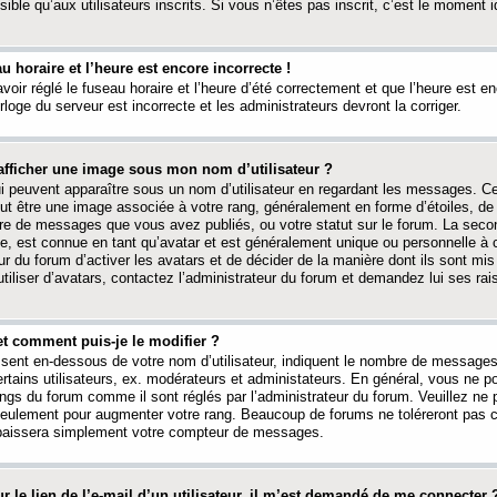
ible qu’aux utilisateurs inscrits. Si vous n’êtes pas inscrit, c’est le moment id
au horaire et l’heure est encore incorrecte !
avoir réglé le fuseau horaire et l’heure d’été correctement et que l’heure est e
rloge du serveur est incorrecte et les administrateurs devront la corriger.
fficher une image sous mon nom d’utilisateur ?
ui peuvent apparaître sous un nom d’utilisateur en regardant les messages. C
peut être une image associée à votre rang, généralement en forme d’étoiles, de
bre de messages que vous avez publiés, ou votre statut sur le forum. La seco
, est connue en tant qu’avatar et est généralement unique ou personnelle à c
ur du forum d’activer les avatars et de décider de la manière dont ils sont mis 
iliser d’avatars, contactez l’administrateur du forum et demandez lui ses rai
et comment puis-je le modifier ?
ssent en-dessous de votre nom d’utilisateur, indiquent le nombre de message
certains utilisateurs, ex. modérateurs et administateurs. En général, vous ne
angs du forum comme il sont réglés par l’administrateur du forum. Veuillez ne
 seulement pour augmenter votre rang. Beaucoup de forums ne toléreront pas c
abaissera simplement votre compteur de messages.
r le lien de l’e-mail d’un utilisateur, il m’est demandé de me connecter 