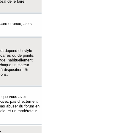
éal de le faire.
ncore erronée, alors
ela dépend du style
 carrés ou de points,
nde, habituellement
haque utilisateur.
à disposition. Si
sons.
s que vous avez
 pouvez pas directement
 pas abuser du forum en
ela, et un modérateur
?