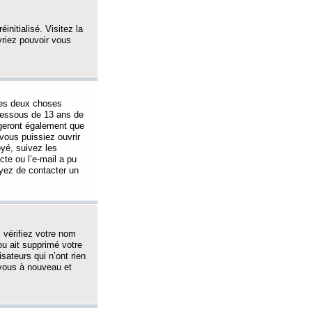
initialisé. Visitez la
vriez pouvoir vous
 des deux choses
-dessous de 13 ans de
igeront également que
vous puissiez ouvrir
oyé, suivez les
cte ou l’e-mail a pu
ayez de contacter un
, vérifiez votre nom
ou ait supprimé votre
sateurs qui n’ont rien
z-vous à nouveau et