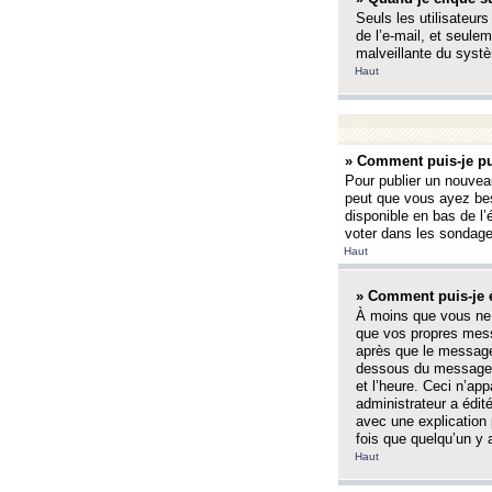
Seuls les utilisateurs
de l’e-mail, et seulem
malveillante du systè
Haut
» Comment puis-je pu
Pour publier un nouveau
peut que vous ayez bes
disponible en bas de l
voter dans les sondage
Haut
» Comment puis-je 
À moins que vous ne 
que vos propres mess
après que le message 
dessous du message l
et l’heure. Ceci n’ap
administrateur a édit
avec une explication
fois que quelqu’un y 
Haut