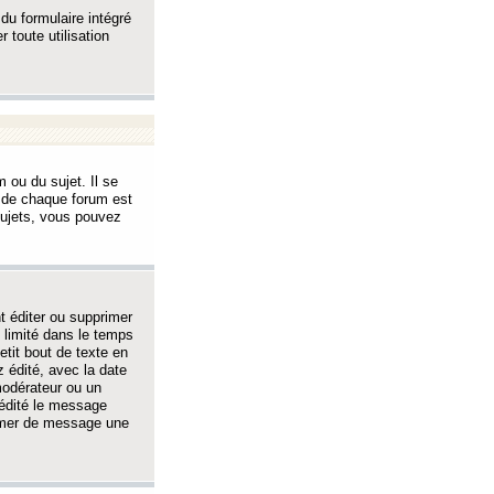
 du formulaire intégré
 toute utilisation
 ou du sujet. Il se
s de chaque forum est
sujets, vous pouvez
 éditer ou supprimer
 limité dans le temps
tit bout de texte en
 édité, avec la date
 modérateur ou un
 édité le message
rimer de message une