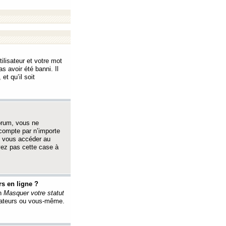
ilisateur et votre mot
s avoir été banni. Il
et qu’il soit
orum, vous ne
 compte par n’importe
i vous accéder au
oyez pas cette case à
s en ligne ?
on
Masquer votre statut
érateurs ou vous-même.