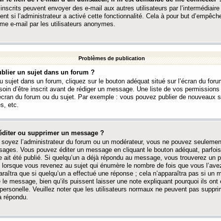
 inscrits peuvent envoyer des e-mail aux autres utilisateurs par l’intermédiaire
ent si l’administrateur a activé cette fonctionnalité. Cela à pour but d’empêcher
me e-mail par les utilisateurs anonymes.
Problèmes de publication
blier un sujet dans un forum ?
 sujet dans un forum, cliquez sur le bouton adéquat situé sur l’écran du forum
oin d’être inscrit avant de rédiger un message. Une liste de vos permission
’écran du forum ou du sujet. Par exemple : vous pouvez publier de nouveaux 
s, etc.
éditer ou supprimer un message ?
soyez l’administrateur du forum ou un modérateur, vous ne pouvez seulement
ages. Vous pouvez éditer un message en cliquant le bouton adéquat, parfois
ait été publié. Si quelqu’un a déjà répondu au message, vous trouverez un pe
orsque vous revenez au sujet qui énumère le nombre de fois que vous l’avez
paraîtra que si quelqu’un a effectué une réponse ; cela n’apparaîtra pas si un
é le message, bien qu’ils puissent laisser une note expliquant pourquoi ils ont
 personelle. Veuillez noter que les utilisateurs normaux ne peuvent pas supp
a répondu.