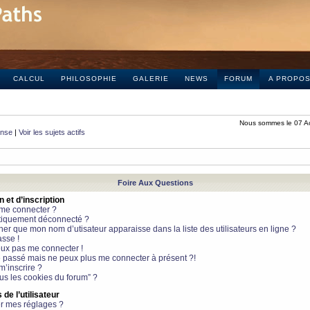
CALCUL
PHILOSOPHIE
GALERIE
NEWS
FORUM
A PROPO
Nous sommes le 07 A
onse
|
Voir les sujets actifs
Foire Aux Questions
et d’inscription
 me connecter ?
tiquement déconnecté ?
 que mon nom d’utisateur apparaisse dans la liste des utilisateurs en ligne ?
sse !
peux pas me connecter !
le passé mais ne peux plus me connecter à présent ?!
m’inscrire ?
ous les cookies du forum” ?
de l’utilisateur
r mes réglages ?