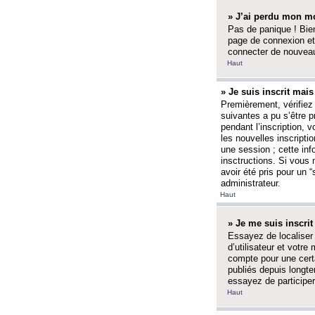
» J’ai perdu mon mo
Pas de panique ! Bien
page de connexion et
connecter de nouvea
Haut
» Je suis inscrit mai
Premièrement, vérifiez 
suivantes a pu s’être 
pendant l’inscription,
les nouvelles inscripti
une session ; cette inf
insctructions. Si vous 
avoir été pris pour un 
administrateur.
Haut
» Je me suis inscri
Essayez de localiser 
d’utilisateur et votr
compte pour une certa
publiés depuis longte
essayez de participe
Haut