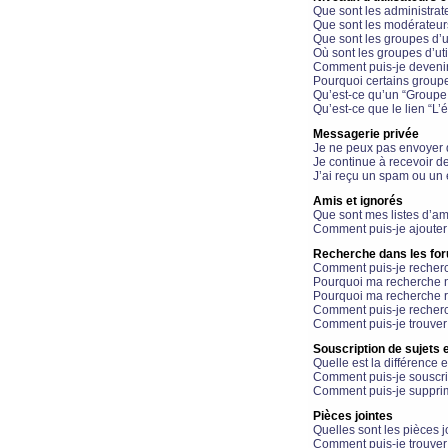
Que sont les administrat
Que sont les modérateur
Que sont les groupes d’ut
Où sont les groupes d’uti
Comment puis-je devenir
Pourquoi certains groupe
Qu’est-ce qu’un “Groupe d
Qu’est-ce que le lien “L’
Messagerie privée
Je ne peux pas envoyer 
Je continue à recevoir d
J’ai reçu un spam ou un 
Amis et ignorés
Que sont mes listes d’am
Comment puis-je ajouter 
Recherche dans les fo
Comment puis-je recherc
Pourquoi ma recherche n
Pourquoi ma recherche r
Comment puis-je recherch
Comment puis-je trouver
Souscription de sujets e
Quelle est la différence e
Comment puis-je souscrir
Comment puis-je supprim
Pièces jointes
Quelles sont les pièces j
Comment puis-je trouver 