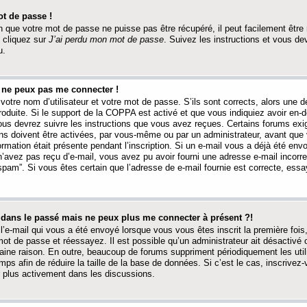
t de passe !
 que votre mot de passe ne puisse pas être récupéré, il peut facilement être ré
 cliquez sur
J’ai perdu mon mot de passe
. Suivez les instructions et vous de
u.
s ne peux pas me connecter !
votre nom d’utilisateur et votre mot de passe. S’ils sont corrects, alors une
produite. Si le support de la COPPA est activé et que vous indiquiez avoir en
 vous devrez suivre les instructions que vous avez reçues. Certains forums ex
ons doivent être activées, par vous-même ou par un administrateur, avant que 
ormation était présente pendant l’inscription. Si un e-mail vous a déjà été env
n’avez pas reçu d’e-mail, vous avez pu avoir fourni une adresse e-mail incorre
“spam”. Si vous êtes certain que l’adresse de e-mail fournie est correcte, ess
t dans le passé mais ne peux plus me connecter à présent ?!
l’e-mail qui vous a été envoyé lorsque vous vous êtes inscrit la première fois
e mot de passe et réessayez. Il est possible qu’un administrateur ait désactivé 
ine raison. En outre, beaucoup de forums suppriment périodiquement les utili
mps afin de réduire la taille de la base de données. Si c’est le cas, inscrive
r plus activement dans les discussions.