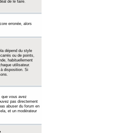
éal de le faire.
ncore erronée, alors
ela dépend du style
 carrés ou de points,
nde, habituellement
haque utilisateur.
à disposition. Si
sons.
s que vous avez
 pouvez pas directement
 pas abuser du forum en
ela, et un modérateur
?