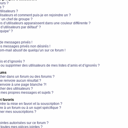
eurs ?
s ?
ilisateurs ?
lisateurs et comment puis-je en rejoindre un ?
 un chef de groupe ?
s d’utilisateurs apparaissent dans une couleur différente ?
’utilisateurs par défaut” ?
équipe” ?
de messages privés !
es messages privés non désirés !
em-mail abusif de quelqu’un sur ce forum !
is et d’ignorés ?
ou supprimer des utilisateurs de mes listes d’amis et d’ignorés ?
rums
her dans un forum ou des forums ?
e renvoie aucun résultat ?
envoie à une page blanche ?!
er des utilisateurs ?
 mes propres messages et sujets ?
t favoris
ntre la mise en favori et la souscription ?
e à un forum ou à un sujet spécifique ?
er mes souscriptions ?
ointes autorisées sur ce forum ?
toutes mes pièces jointes ?