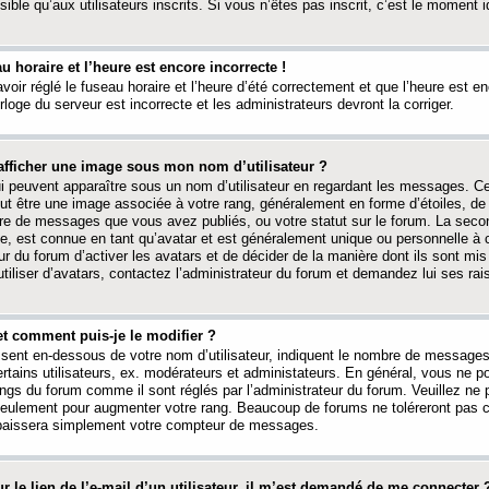
ible qu’aux utilisateurs inscrits. Si vous n’êtes pas inscrit, c’est le moment id
au horaire et l’heure est encore incorrecte !
avoir réglé le fuseau horaire et l’heure d’été correctement et que l’heure est e
rloge du serveur est incorrecte et les administrateurs devront la corriger.
fficher une image sous mon nom d’utilisateur ?
ui peuvent apparaître sous un nom d’utilisateur en regardant les messages. C
peut être une image associée à votre rang, généralement en forme d’étoiles, de
bre de messages que vous avez publiés, ou votre statut sur le forum. La seco
, est connue en tant qu’avatar et est généralement unique ou personnelle à c
ur du forum d’activer les avatars et de décider de la manière dont ils sont mis 
iliser d’avatars, contactez l’administrateur du forum et demandez lui ses rai
et comment puis-je le modifier ?
ssent en-dessous de votre nom d’utilisateur, indiquent le nombre de message
certains utilisateurs, ex. modérateurs et administateurs. En général, vous ne
angs du forum comme il sont réglés par l’administrateur du forum. Veuillez ne
 seulement pour augmenter votre rang. Beaucoup de forums ne toléreront pas c
abaissera simplement votre compteur de messages.
r le lien de l’e-mail d’un utilisateur, il m’est demandé de me connecter 