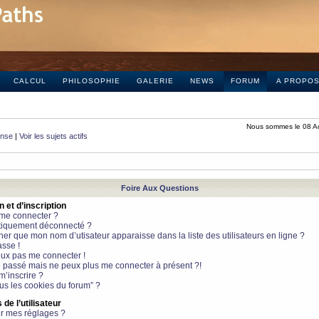
CALCUL
PHILOSOPHIE
GALERIE
NEWS
FORUM
A PROPO
Nous sommes le 08 A
onse
|
Voir les sujets actifs
Foire Aux Questions
et d’inscription
 me connecter ?
tiquement déconnecté ?
 que mon nom d’utisateur apparaisse dans la liste des utilisateurs en ligne ?
sse !
peux pas me connecter !
le passé mais ne peux plus me connecter à présent ?!
m’inscrire ?
ous les cookies du forum” ?
de l’utilisateur
r mes réglages ?