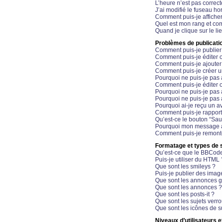
L’heure n’est pas correct
J’ai modifié le fuseau hor
Comment puis-je affiche
Quel est mon rang et com
Quand je clique sur le li
Problèmes de publicati
Comment puis-je publier
Comment puis-je éditer
Comment puis-je ajoute
Comment puis-je créer 
Pourquoi ne puis-je pas 
Comment puis-je éditer 
Pourquoi ne puis-je pas
Pourquoi ne puis-je pas 
Pourquoi ai-je reçu un a
Comment puis-je rappor
Qu’est-ce le bouton “Sauv
Pourquoi mon message a-
Comment puis-je remonte
Formatage et types de 
Qu’est-ce que le BBCod
Puis-je utiliser du HTML 
Que sont les smileys ?
Puis-je publier des imag
Que sont les annonces g
Que sont les annonces ?
Que sont les posts-it ?
Que sont les sujets verro
Que sont les icônes de s
Niveaux d’utilisateurs e