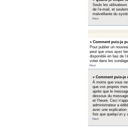
Seuls les utilisateurs
de l’e-mail, et seulem
malveillante du systè
Haut
» Comment puis-je pu
Pour publier un nouveau
peut que vous ayez bes
disponible en bas de l
voter dans les sondage
Haut
» Comment puis-je 
À moins que vous ne 
que vos propres mess
après que le message 
dessous du message l
et l’heure. Ceci n’ap
administrateur a édit
avec une explication
fois que quelqu’un y 
Haut