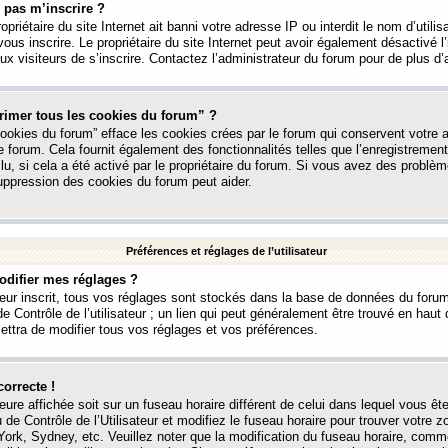
 pas m’inscrire ?
ropriétaire du site Internet ait banni votre adresse IP ou interdit le nom d’utili
vous inscrire. Le propriétaire du site Internet peut avoir également désactivé l’
 visiteurs de s’inscrire. Contactez l’administrateur du forum pour de plus d’
rimer tous les cookies du forum” ?
ookies du forum” efface les cookies crées par le forum qui conservent votre au
e forum. Cela fournit également des fonctionnalités telles que l’enregistrement
u, si cela a été activé par le propriétaire du forum. Si vous avez des probl
uppression des cookies du forum peut aider.
Préférences et réglages de l’utilisateur
difier mes réglages ?
teur inscrit, tous vos réglages sont stockés dans la base de données du forum
e Contrôle de l’utilisateur ; un lien qui peut généralement être trouvé en hau
tra de modifier tous vos réglages et vos préférences.
correcte !
heure affichée soit sur un fuseau horaire différent de celui dans lequel vous ête
 de Contrôle de l’Utilisateur et modifiez le fuseau horaire pour trouver votre z
ork, Sydney, etc. Veuillez noter que la modification du fuseau horaire, comm