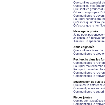
Que sont les administrat
Que sont les modérateur
Que sont les groupes d’ut
Où sont les groupes d’uti
Comment puis-je devenir
Pourquoi certains groupe
Qu’est-ce qu’un “Groupe d
Qu’est-ce que le lien “L’
Messagerie privée
Je ne peux pas envoyer 
Je continue à recevoir d
J’ai reçu un spam ou un 
Amis et ignorés
Que sont mes listes d’am
Comment puis-je ajouter 
Recherche dans les fo
Comment puis-je recherc
Pourquoi ma recherche n
Pourquoi ma recherche r
Comment puis-je recherch
Comment puis-je trouver
Souscription de sujets e
Quelle est la différence e
Comment puis-je souscrir
Comment puis-je supprim
Pièces jointes
Quelles sont les pièces j
Comment puis-je trouver 