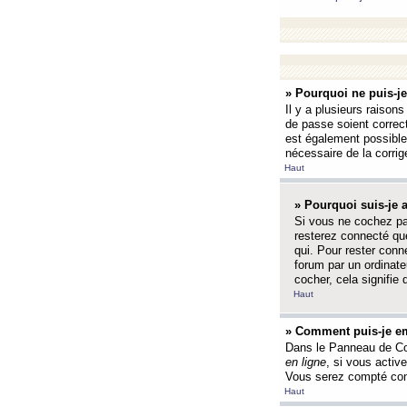
» Pourquoi ne puis-j
Il y a plusieurs raison
de passe soient correct
est également possible q
nécessaire de la corrige
Haut
» Pourquoi suis-je
Si vous ne cochez p
resterez connecté que
qui. Pour rester con
forum par un ordinate
cocher, cela signifie 
Haut
» Comment puis-je em
Dans le Panneau de Con
en ligne
, si vous activ
Vous serez compté com
Haut