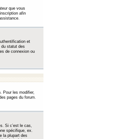
sateur que vous
inscription afin
assistance.
thentification et
 du statut des
èmes de connexion ou
. Pour les modifier,
t des pages du forum.
s. Si c’est le cas,
one spécifique, ex.
e la plupart des