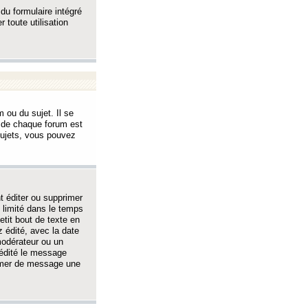
 du formulaire intégré
 toute utilisation
 ou du sujet. Il se
s de chaque forum est
sujets, vous pouvez
 éditer ou supprimer
 limité dans le temps
tit bout de texte en
 édité, avec la date
 modérateur ou un
 édité le message
rimer de message une