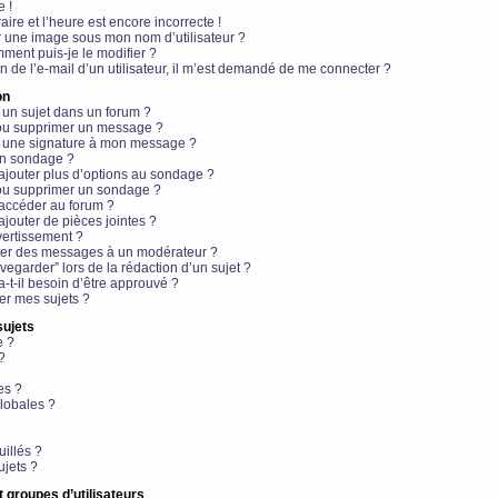
e !
aire et l’heure est encore incorrecte !
r une image sous mon nom d’utilisateur ?
ment puis-je le modifier ?
en de l’e-mail d’un utilisateur, il m’est demandé de me connecter ?
on
 un sujet dans un forum ?
 ou supprimer un message ?
r une signature à mon message ?
un sondage ?
ajouter plus d’options au sondage ?
ou supprimer un sondage ?
 accéder au forum ?
ajouter de pièces jointes ?
vertissement ?
ter des messages à un modérateur ?
egarder” lors de la rédaction d’un sujet ?
t-il besoin d’être approuvé ?
r mes sujets ?
sujets
e ?
?
es ?
lobales ?
uillés ?
ujets ?
t groupes d’utilisateurs