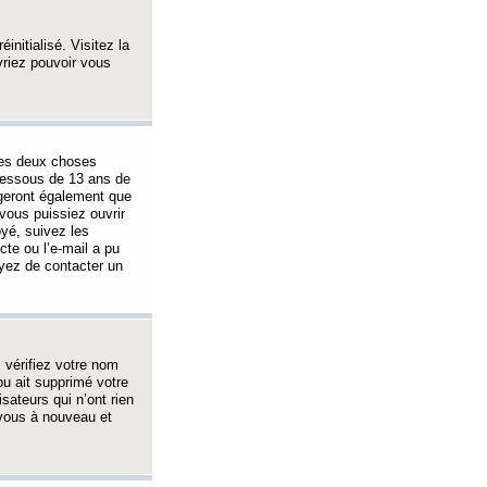
initialisé. Visitez la
vriez pouvoir vous
 des deux choses
-dessous de 13 ans de
igeront également que
vous puissiez ouvrir
oyé, suivez les
cte ou l’e-mail a pu
ayez de contacter un
, vérifiez votre nom
ou ait supprimé votre
sateurs qui n’ont rien
z-vous à nouveau et