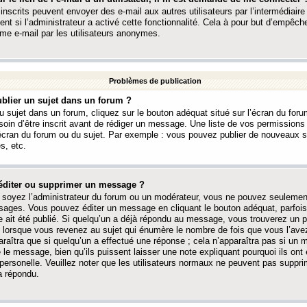
 inscrits peuvent envoyer des e-mail aux autres utilisateurs par l’intermédiaire
ent si l’administrateur a activé cette fonctionnalité. Cela à pour but d’empêcher
me e-mail par les utilisateurs anonymes.
Problèmes de publication
blier un sujet dans un forum ?
 sujet dans un forum, cliquez sur le bouton adéquat situé sur l’écran du forum
oin d’être inscrit avant de rédiger un message. Une liste de vos permission
’écran du forum ou du sujet. Par exemple : vous pouvez publier de nouveaux 
s, etc.
éditer ou supprimer un message ?
soyez l’administrateur du forum ou un modérateur, vous ne pouvez seulement
ages. Vous pouvez éditer un message en cliquant le bouton adéquat, parfois
ait été publié. Si quelqu’un a déjà répondu au message, vous trouverez un pe
orsque vous revenez au sujet qui énumère le nombre de fois que vous l’avez
paraîtra que si quelqu’un a effectué une réponse ; cela n’apparaîtra pas si un
é le message, bien qu’ils puissent laisser une note expliquant pourquoi ils ont
 personelle. Veuillez noter que les utilisateurs normaux ne peuvent pas supp
a répondu.