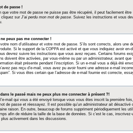
t de passe !
 que votre mot de passe ne puisse pas être récupéré, il peut facilement être ré
 cliquez sur
J’ai perdu mon mot de passe
. Suivez les instructions et vous de
u.
s ne peux pas me connecter !
votre nom d’utilisateur et votre mot de passe. S’ils sont corrects, alors une
produite. Si le support de la COPPA est activé et que vous indiquiez avoir en
 vous devrez suivre les instructions que vous avez reçues. Certains forums ex
ons doivent être activées, par vous-même ou par un administrateur, avant que 
ormation était présente pendant l’inscription. Si un e-mail vous a déjà été env
n’avez pas reçu d’e-mail, vous avez pu avoir fourni une adresse e-mail incorre
“spam”. Si vous êtes certain que l’adresse de e-mail fournie est correcte, ess
t dans le passé mais ne peux plus me connecter à présent ?!
l’e-mail qui vous a été envoyé lorsque vous vous êtes inscrit la première fois
e mot de passe et réessayez. Il est possible qu’un administrateur ait désactivé 
ine raison. En outre, beaucoup de forums suppriment périodiquement les utili
mps afin de réduire la taille de la base de données. Si c’est le cas, inscrive
r plus activement dans les discussions.