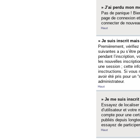
» J’ai perdu mon mo
Pas de panique ! Bien
page de connexion et
connecter de nouvea
Haut
» Je suis inscrit mai
Premièrement, vérifiez 
suivantes a pu s’être 
pendant l’inscription,
les nouvelles inscripti
une session ; cette inf
insctructions. Si vous 
avoir été pris pour un 
administrateur.
Haut
» Je me suis inscri
Essayez de localiser 
d’utilisateur et votr
compte pour une certa
publiés depuis longte
essayez de participe
Haut