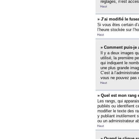
réglages, n’est access
Haut
» J’ai modifié le fuse
Si vous êtes certain d’
l’heure stockée sur l’ho
Haut
» Comment puis-je a
Il y a deux images q
utilisé, la première 
qui indiquent le nom
une plus grande image
C’est à l’administrate
vous ne pouvez pas ut
Haut
» Quel est mon rang 
Les rangs, qui apparai
publiés ou identifient 
modifier le texte des r
y publiant inutilement
ou un administrateur 
Haut
» Quand je clique su