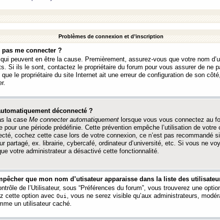
Problèmes de connexion et d’inscription
e pas me connecter ?
s qui peuvent en être la cause. Premièrement, assurez-vous que votre nom d’ut
s. Si ils le sont, contactez le propriétaire du forum pour vous assurer de ne pa
ue le propriétaire du site Internet ait une erreur de configuration de son côté, 
r.
 automatiquement déconnecté ?
as la case
Me connecter automatiquement
lorsque vous vous connectez au f
 pour une période prédéfinie. Cette prévention empêche l’utilisation de votre
necté, cochez cette case lors de votre connexion, ce n’est pas recommandé s
ur partagé, ex. librairie, cybercafé, ordinateur d’université, etc. Si vous ne v
que votre administrateur a désactivé cette fonctionnalité.
pêcher que mon nom d’utisateur apparaisse dans la liste des utilisateur
trôle de l’Utilisateur, sous “Préférences du forum”, vous trouverez une opti
ez cette option avec
, vous ne serez visible qu’aux administrateurs, mod
Oui
me un utilisateur caché.