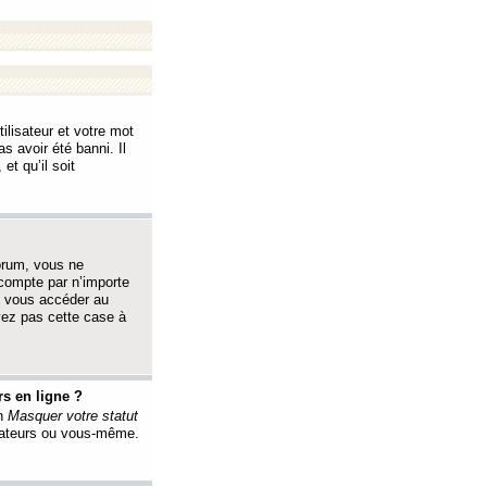
ilisateur et votre mot
s avoir été banni. Il
et qu’il soit
orum, vous ne
 compte par n’importe
i vous accéder au
oyez pas cette case à
s en ligne ?
on
Masquer votre statut
érateurs ou vous-même.