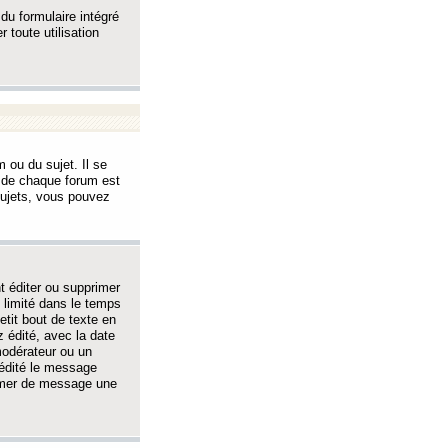
 du formulaire intégré
 toute utilisation
 ou du sujet. Il se
s de chaque forum est
sujets, vous pouvez
 éditer ou supprimer
 limité dans le temps
tit bout de texte en
 édité, avec la date
 modérateur ou un
 édité le message
rimer de message une