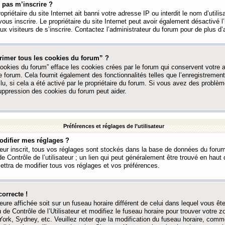
 pas m’inscrire ?
ropriétaire du site Internet ait banni votre adresse IP ou interdit le nom d’utili
vous inscrire. Le propriétaire du site Internet peut avoir également désactivé l’
 visiteurs de s’inscrire. Contactez l’administrateur du forum pour de plus d’
rimer tous les cookies du forum” ?
ookies du forum” efface les cookies crées par le forum qui conservent votre au
e forum. Cela fournit également des fonctionnalités telles que l’enregistrement
u, si cela a été activé par le propriétaire du forum. Si vous avez des probl
uppression des cookies du forum peut aider.
Préférences et réglages de l’utilisateur
difier mes réglages ?
teur inscrit, tous vos réglages sont stockés dans la base de données du forum
e Contrôle de l’utilisateur ; un lien qui peut généralement être trouvé en hau
tra de modifier tous vos réglages et vos préférences.
correcte !
heure affichée soit sur un fuseau horaire différent de celui dans lequel vous ête
 de Contrôle de l’Utilisateur et modifiez le fuseau horaire pour trouver votre z
ork, Sydney, etc. Veuillez noter que la modification du fuseau horaire, comm