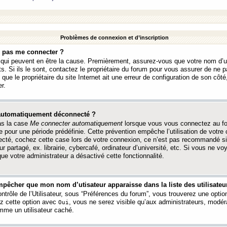
Problèmes de connexion et d’inscription
e pas me connecter ?
s qui peuvent en être la cause. Premièrement, assurez-vous que votre nom d’ut
s. Si ils le sont, contactez le propriétaire du forum pour vous assurer de ne pa
ue le propriétaire du site Internet ait une erreur de configuration de son côté, 
r.
 automatiquement déconnecté ?
as la case
Me connecter automatiquement
lorsque vous vous connectez au f
 pour une période prédéfinie. Cette prévention empêche l’utilisation de votre
necté, cochez cette case lors de votre connexion, ce n’est pas recommandé s
ur partagé, ex. librairie, cybercafé, ordinateur d’université, etc. Si vous ne v
que votre administrateur a désactivé cette fonctionnalité.
pêcher que mon nom d’utisateur apparaisse dans la liste des utilisateur
trôle de l’Utilisateur, sous “Préférences du forum”, vous trouverez une opti
ez cette option avec
, vous ne serez visible qu’aux administrateurs, mod
Oui
me un utilisateur caché.