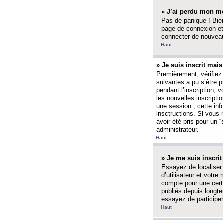
» J’ai perdu mon mo
Pas de panique ! Bien
page de connexion et
connecter de nouvea
Haut
» Je suis inscrit mai
Premièrement, vérifiez 
suivantes a pu s’être 
pendant l’inscription,
les nouvelles inscripti
une session ; cette inf
insctructions. Si vous 
avoir été pris pour un 
administrateur.
Haut
» Je me suis inscri
Essayez de localiser 
d’utilisateur et votr
compte pour une certa
publiés depuis longte
essayez de participe
Haut