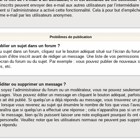
 inscrits peuvent envoyer des e-mail aux autres utilisateurs par l’intermédiaire
ent si l’administrateur a activé cette fonctionnalité. Cela à pour but d’empêcher
me e-mail par les utilisateurs anonymes.
Problèmes de publication
blier un sujet dans un forum ?
 sujet dans un forum, cliquez sur le bouton adéquat situé sur l’écran du forum
oin d’être inscrit avant de rédiger un message. Une liste de vos permission
’écran du forum ou du sujet. Par exemple : vous pouvez publier de nouveaux 
s, etc.
éditer ou supprimer un message ?
soyez l’administrateur du forum ou un modérateur, vous ne pouvez seulement
ages. Vous pouvez éditer un message en cliquant le bouton adéquat, parfois
ait été publié. Si quelqu’un a déjà répondu au message, vous trouverez un pe
orsque vous revenez au sujet qui énumère le nombre de fois que vous l’avez
paraîtra que si quelqu’un a effectué une réponse ; cela n’apparaîtra pas si un
é le message, bien qu’ils puissent laisser une note expliquant pourquoi ils ont
 personelle. Veuillez noter que les utilisateurs normaux ne peuvent pas supp
a répondu.