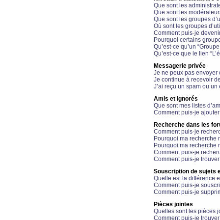
Que sont les administrat
Que sont les modérateur
Que sont les groupes d’ut
Où sont les groupes d’uti
Comment puis-je devenir
Pourquoi certains groupe
Qu’est-ce qu’un “Groupe d
Qu’est-ce que le lien “L’
Messagerie privée
Je ne peux pas envoyer 
Je continue à recevoir d
J’ai reçu un spam ou un 
Amis et ignorés
Que sont mes listes d’am
Comment puis-je ajouter 
Recherche dans les fo
Comment puis-je recherc
Pourquoi ma recherche n
Pourquoi ma recherche r
Comment puis-je recherch
Comment puis-je trouver
Souscription de sujets e
Quelle est la différence e
Comment puis-je souscrir
Comment puis-je supprim
Pièces jointes
Quelles sont les pièces j
Comment puis-je trouver 