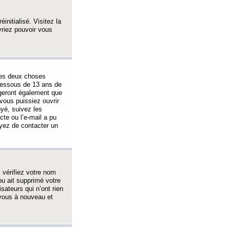
initialisé. Visitez la
vriez pouvoir vous
 des deux choses
-dessous de 13 ans de
igeront également que
vous puissiez ouvrir
oyé, suivez les
cte ou l’e-mail a pu
ayez de contacter un
, vérifiez votre nom
ou ait supprimé votre
sateurs qui n’ont rien
z-vous à nouveau et