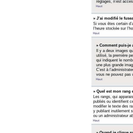
réglages, n’est access
Haut
» J’ai modifié le fuse
Si vous êtes certain d’
l’heure stockée sur l’ho
Haut
» Comment puis-je a
Il y a deux images q
utilisé, la première 
qui indiquent le nom
une plus grande image
C’est à l’administrate
vous ne pouvez pas ut
Haut
» Quel est mon rang 
Les rangs, qui apparai
publiés ou identifient 
modifier le texte des r
y publiant inutilement
ou un administrateur 
Haut
» Quand je clique su