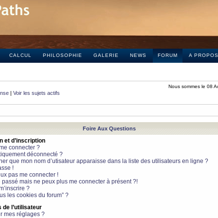
CALCUL
PHILOSOPHIE
GALERIE
NEWS
FORUM
A PROPO
Nous sommes le 08 A
onse
|
Voir les sujets actifs
Foire Aux Questions
et d’inscription
 me connecter ?
tiquement déconnecté ?
 que mon nom d’utisateur apparaisse dans la liste des utilisateurs en ligne ?
sse !
peux pas me connecter !
le passé mais ne peux plus me connecter à présent ?!
m’inscrire ?
ous les cookies du forum” ?
de l’utilisateur
r mes réglages ?