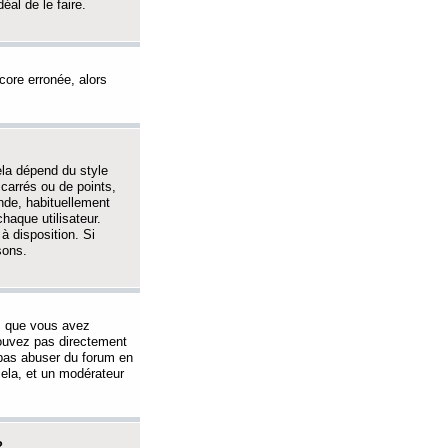
éal de le faire.
ncore erronée, alors
ela dépend du style
 carrés ou de points,
nde, habituellement
haque utilisateur.
à disposition. Si
sons.
s que vous avez
 pouvez pas directement
 pas abuser du forum en
ela, et un modérateur
?