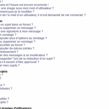
e !
aire et l’heure est encore incorrecte !
r une image sous mon nom d’utilisateur ?
ment puis-je le modifier ?
en de l’e-mail d’un utilisateur, il m’est demandé de me connecter ?
on
 un sujet dans un forum ?
 ou supprimer un message ?
r une signature à mon message ?
un sondage ?
ajouter plus d’options au sondage ?
ou supprimer un sondage ?
 accéder au forum ?
ajouter de pièces jointes ?
vertissement ?
ter des messages à un modérateur ?
egarder” lors de la rédaction d’un sujet ?
t-il besoin d’être approuvé ?
r mes sujets ?
sujets
e ?
?
es ?
lobales ?
uillés ?
ujets ?
t groupes d’utilisateurs