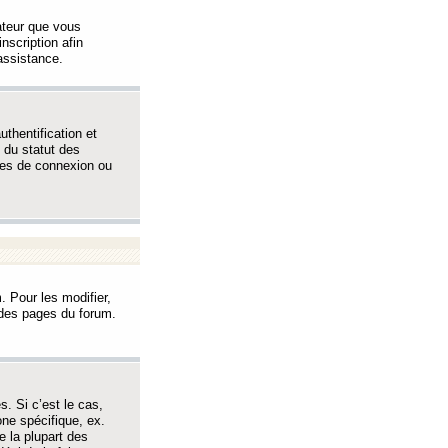
sateur que vous
inscription afin
assistance.
thentification et
 du statut des
èmes de connexion ou
. Pour les modifier,
t des pages du forum.
s. Si c’est le cas,
one spécifique, ex.
e la plupart des