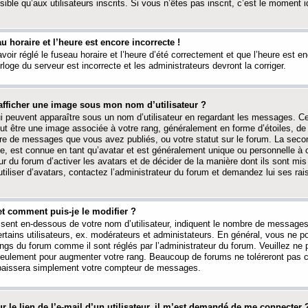
ible qu’aux utilisateurs inscrits. Si vous n’êtes pas inscrit, c’est le moment id
au horaire et l’heure est encore incorrecte !
avoir réglé le fuseau horaire et l’heure d’été correctement et que l’heure est e
rloge du serveur est incorrecte et les administrateurs devront la corriger.
fficher une image sous mon nom d’utilisateur ?
ui peuvent apparaître sous un nom d’utilisateur en regardant les messages. C
peut être une image associée à votre rang, généralement en forme d’étoiles, de
bre de messages que vous avez publiés, ou votre statut sur le forum. La seco
, est connue en tant qu’avatar et est généralement unique ou personnelle à c
ur du forum d’activer les avatars et de décider de la manière dont ils sont mis 
iliser d’avatars, contactez l’administrateur du forum et demandez lui ses rai
et comment puis-je le modifier ?
ssent en-dessous de votre nom d’utilisateur, indiquent le nombre de message
certains utilisateurs, ex. modérateurs et administateurs. En général, vous ne
angs du forum comme il sont réglés par l’administrateur du forum. Veuillez ne
 seulement pour augmenter votre rang. Beaucoup de forums ne toléreront pas c
abaissera simplement votre compteur de messages.
r le lien de l’e-mail d’un utilisateur, il m’est demandé de me connecter 