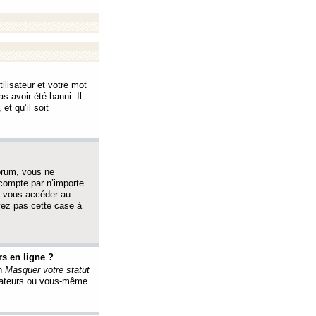
ilisateur et votre mot
s avoir été banni. Il
et qu’il soit
orum, vous ne
 compte par n’importe
i vous accéder au
oyez pas cette case à
s en ligne ?
on
Masquer votre statut
érateurs ou vous-même.