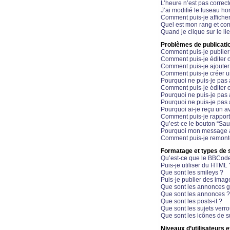
L’heure n’est pas correct
J’ai modifié le fuseau hor
Comment puis-je affiche
Quel est mon rang et com
Quand je clique sur le li
Problèmes de publicati
Comment puis-je publier
Comment puis-je éditer
Comment puis-je ajoute
Comment puis-je créer 
Pourquoi ne puis-je pas 
Comment puis-je éditer 
Pourquoi ne puis-je pas
Pourquoi ne puis-je pas 
Pourquoi ai-je reçu un a
Comment puis-je rappor
Qu’est-ce le bouton “Sauv
Pourquoi mon message a-
Comment puis-je remonte
Formatage et types de 
Qu’est-ce que le BBCod
Puis-je utiliser du HTML 
Que sont les smileys ?
Puis-je publier des imag
Que sont les annonces g
Que sont les annonces ?
Que sont les posts-it ?
Que sont les sujets verro
Que sont les icônes de s
Niveaux d’utilisateurs e