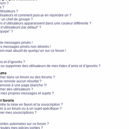
eurs ?
s ?
ilisateurs ?
lisateurs et comment puis-je en rejoindre un ?
 un chef de groupe ?
s d’utilisateurs apparaissent dans une couleur différente ?
’utilisateurs par défaut” ?
équipe” ?
de messages privés !
es messages privés non désirés !
em-mail abusif de quelqu’un sur ce forum !
is et d’ignorés ?
ou supprimer des utilisateurs de mes listes d’amis et d’ignorés ?
rums
her dans un forum ou des forums ?
e renvoie aucun résultat ?
envoie à une page blanche ?!
er des utilisateurs ?
 mes propres messages et sujets ?
t favoris
ntre la mise en favori et la souscription ?
e à un forum ou à un sujet spécifique ?
er mes souscriptions ?
ointes autorisées sur ce forum ?
toutes mes pièces jointes ?