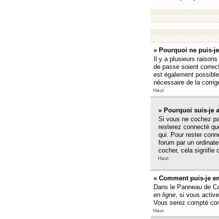
» Pourquoi ne puis-j
Il y a plusieurs raison
de passe soient correct
est également possible q
nécessaire de la corrige
Haut
» Pourquoi suis-je
Si vous ne cochez p
resterez connecté que
qui. Pour rester con
forum par un ordinate
cocher, cela signifie 
Haut
» Comment puis-je em
Dans le Panneau de Con
en ligne
, si vous activ
Vous serez compté com
Haut