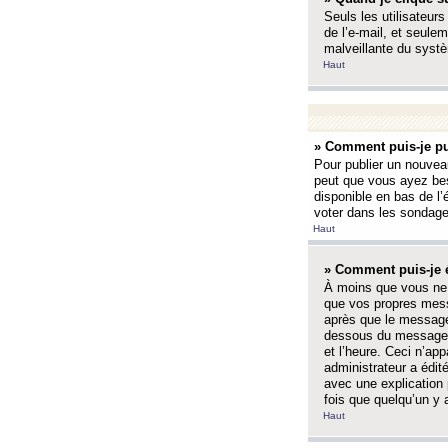
Seuls les utilisateurs
de l’e-mail, et seulem
malveillante du systè
Haut
» Comment puis-je pu
Pour publier un nouveau
peut que vous ayez bes
disponible en bas de l
voter dans les sondage
Haut
» Comment puis-je 
À moins que vous ne 
que vos propres mess
après que le message 
dessous du message l
et l’heure. Ceci n’ap
administrateur a édit
avec une explication
fois que quelqu’un y 
Haut