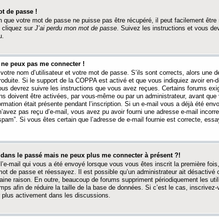
t de passe !
 que votre mot de passe ne puisse pas être récupéré, il peut facilement être ré
 cliquez sur
J’ai perdu mon mot de passe
. Suivez les instructions et vous de
u.
s ne peux pas me connecter !
votre nom d’utilisateur et votre mot de passe. S’ils sont corrects, alors une
produite. Si le support de la COPPA est activé et que vous indiquiez avoir en
 vous devrez suivre les instructions que vous avez reçues. Certains forums ex
ons doivent être activées, par vous-même ou par un administrateur, avant que 
ormation était présente pendant l’inscription. Si un e-mail vous a déjà été env
n’avez pas reçu d’e-mail, vous avez pu avoir fourni une adresse e-mail incorre
“spam”. Si vous êtes certain que l’adresse de e-mail fournie est correcte, ess
t dans le passé mais ne peux plus me connecter à présent ?!
l’e-mail qui vous a été envoyé lorsque vous vous êtes inscrit la première fois
e mot de passe et réessayez. Il est possible qu’un administrateur ait désactivé 
ine raison. En outre, beaucoup de forums suppriment périodiquement les utili
mps afin de réduire la taille de la base de données. Si c’est le cas, inscrive
r plus activement dans les discussions.