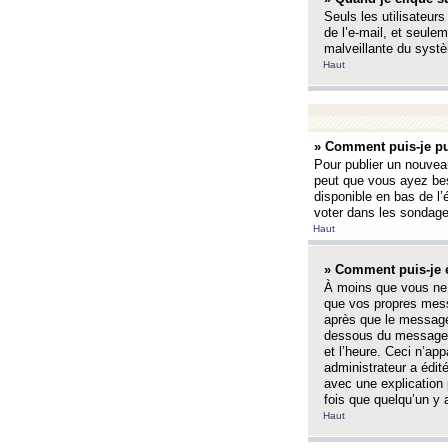
Seuls les utilisateurs
de l’e-mail, et seulem
malveillante du systè
Haut
» Comment puis-je pu
Pour publier un nouveau
peut que vous ayez bes
disponible en bas de l
voter dans les sondage
Haut
» Comment puis-je 
À moins que vous ne 
que vos propres mess
après que le message 
dessous du message l
et l’heure. Ceci n’ap
administrateur a édit
avec une explication
fois que quelqu’un y 
Haut