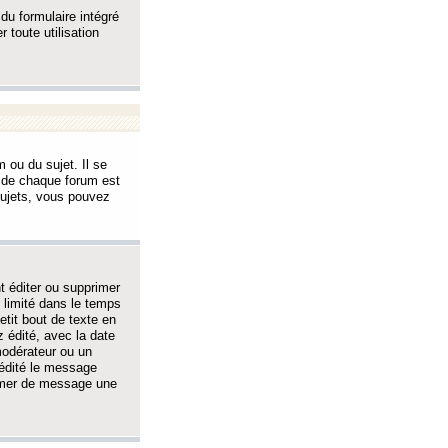
 du formulaire intégré
 toute utilisation
 ou du sujet. Il se
s de chaque forum est
sujets, vous pouvez
 éditer ou supprimer
 limité dans le temps
tit bout de texte en
 édité, avec la date
 modérateur ou un
 édité le message
rimer de message une