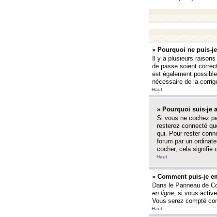
» Pourquoi ne puis-j
Il y a plusieurs raison
de passe soient correct
est également possible q
nécessaire de la corrige
Haut
» Pourquoi suis-je
Si vous ne cochez p
resterez connecté que
qui. Pour rester con
forum par un ordinate
cocher, cela signifie 
Haut
» Comment puis-je em
Dans le Panneau de Con
en ligne
, si vous activ
Vous serez compté com
Haut