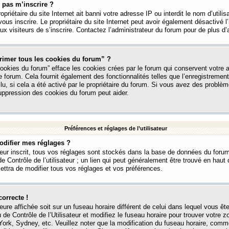
 pas m’inscrire ?
ropriétaire du site Internet ait banni votre adresse IP ou interdit le nom d’utili
vous inscrire. Le propriétaire du site Internet peut avoir également désactivé l’
 visiteurs de s’inscrire. Contactez l’administrateur du forum pour de plus d’
rimer tous les cookies du forum” ?
ookies du forum” efface les cookies crées par le forum qui conservent votre au
e forum. Cela fournit également des fonctionnalités telles que l’enregistrement
u, si cela a été activé par le propriétaire du forum. Si vous avez des probl
uppression des cookies du forum peut aider.
Préférences et réglages de l’utilisateur
difier mes réglages ?
teur inscrit, tous vos réglages sont stockés dans la base de données du forum
e Contrôle de l’utilisateur ; un lien qui peut généralement être trouvé en hau
tra de modifier tous vos réglages et vos préférences.
correcte !
heure affichée soit sur un fuseau horaire différent de celui dans lequel vous ête
 de Contrôle de l’Utilisateur et modifiez le fuseau horaire pour trouver votre z
ork, Sydney, etc. Veuillez noter que la modification du fuseau horaire, comm