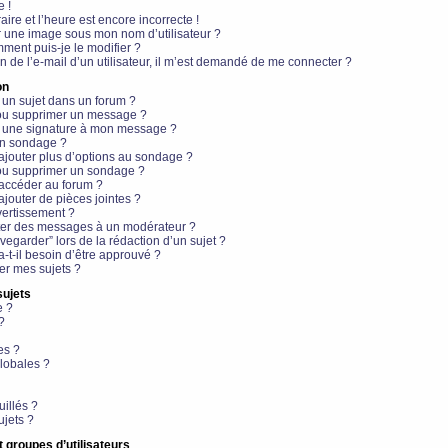
e !
aire et l’heure est encore incorrecte !
r une image sous mon nom d’utilisateur ?
ment puis-je le modifier ?
en de l’e-mail d’un utilisateur, il m’est demandé de me connecter ?
on
 un sujet dans un forum ?
 ou supprimer un message ?
r une signature à mon message ?
un sondage ?
ajouter plus d’options au sondage ?
ou supprimer un sondage ?
 accéder au forum ?
ajouter de pièces jointes ?
vertissement ?
ter des messages à un modérateur ?
egarder” lors de la rédaction d’un sujet ?
t-il besoin d’être approuvé ?
r mes sujets ?
sujets
e ?
?
es ?
lobales ?
uillés ?
ujets ?
t groupes d’utilisateurs