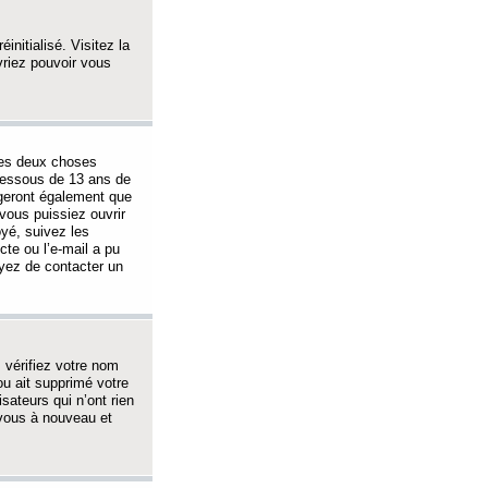
initialisé. Visitez la
vriez pouvoir vous
 des deux choses
-dessous de 13 ans de
igeront également que
vous puissiez ouvrir
oyé, suivez les
cte ou l’e-mail a pu
ayez de contacter un
, vérifiez votre nom
ou ait supprimé votre
sateurs qui n’ont rien
z-vous à nouveau et