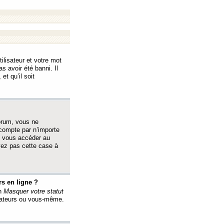
ilisateur et votre mot
s avoir été banni. Il
et qu’il soit
orum, vous ne
 compte par n’importe
i vous accéder au
oyez pas cette case à
s en ligne ?
on
Masquer votre statut
érateurs ou vous-même.