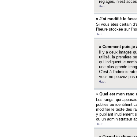
réglages, n’est access
Haut
» J’ai modifié le fuse
Si vous êtes certain d’
l’heure stockée sur l’ho
Haut
» Comment puis-je a
Il y a deux images q
utilisé, la première 
qui indiquent le nom
une plus grande image
C’est à l’administrate
vous ne pouvez pas ut
Haut
» Quel est mon rang 
Les rangs, qui apparai
publiés ou identifient 
modifier le texte des r
y publiant inutilement
ou un administrateur 
Haut
» Quand je clique su