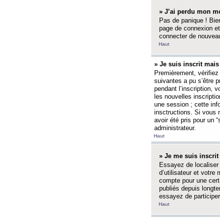
» J’ai perdu mon mo
Pas de panique ! Bien
page de connexion et
connecter de nouvea
Haut
» Je suis inscrit mai
Premièrement, vérifiez 
suivantes a pu s’être 
pendant l’inscription,
les nouvelles inscripti
une session ; cette inf
insctructions. Si vous 
avoir été pris pour un 
administrateur.
Haut
» Je me suis inscri
Essayez de localiser 
d’utilisateur et votr
compte pour une certa
publiés depuis longte
essayez de participe
Haut