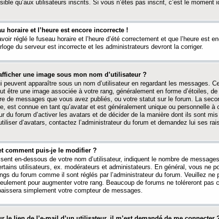
ible qu’aux utilisateurs inscrits. Si vous n’êtes pas inscrit, c’est le moment id
au horaire et l’heure est encore incorrecte !
avoir réglé le fuseau horaire et l’heure d’été correctement et que l’heure est e
rloge du serveur est incorrecte et les administrateurs devront la corriger.
fficher une image sous mon nom d’utilisateur ?
ui peuvent apparaître sous un nom d’utilisateur en regardant les messages. C
peut être une image associée à votre rang, généralement en forme d’étoiles, de
bre de messages que vous avez publiés, ou votre statut sur le forum. La seco
, est connue en tant qu’avatar et est généralement unique ou personnelle à c
ur du forum d’activer les avatars et de décider de la manière dont ils sont mis 
iliser d’avatars, contactez l’administrateur du forum et demandez lui ses rai
et comment puis-je le modifier ?
ssent en-dessous de votre nom d’utilisateur, indiquent le nombre de message
certains utilisateurs, ex. modérateurs et administateurs. En général, vous ne
angs du forum comme il sont réglés par l’administrateur du forum. Veuillez ne
 seulement pour augmenter votre rang. Beaucoup de forums ne toléreront pas c
abaissera simplement votre compteur de messages.
r le lien de l’e-mail d’un utilisateur, il m’est demandé de me connecter 