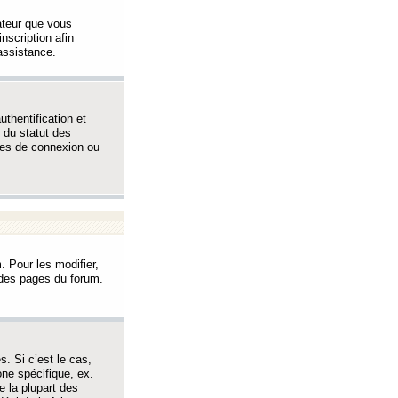
sateur que vous
inscription afin
assistance.
thentification et
 du statut des
èmes de connexion ou
. Pour les modifier,
t des pages du forum.
s. Si c’est le cas,
one spécifique, ex.
e la plupart des