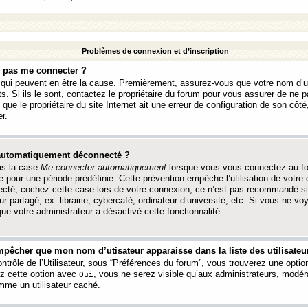
Problèmes de connexion et d’inscription
e pas me connecter ?
s qui peuvent en être la cause. Premièrement, assurez-vous que votre nom d’ut
s. Si ils le sont, contactez le propriétaire du forum pour vous assurer de ne pa
ue le propriétaire du site Internet ait une erreur de configuration de son côté, 
r.
 automatiquement déconnecté ?
as la case
Me connecter automatiquement
lorsque vous vous connectez au f
 pour une période prédéfinie. Cette prévention empêche l’utilisation de votre
necté, cochez cette case lors de votre connexion, ce n’est pas recommandé s
ur partagé, ex. librairie, cybercafé, ordinateur d’université, etc. Si vous ne v
que votre administrateur a désactivé cette fonctionnalité.
pêcher que mon nom d’utisateur apparaisse dans la liste des utilisateur
trôle de l’Utilisateur, sous “Préférences du forum”, vous trouverez une opti
ez cette option avec
, vous ne serez visible qu’aux administrateurs, mod
Oui
me un utilisateur caché.