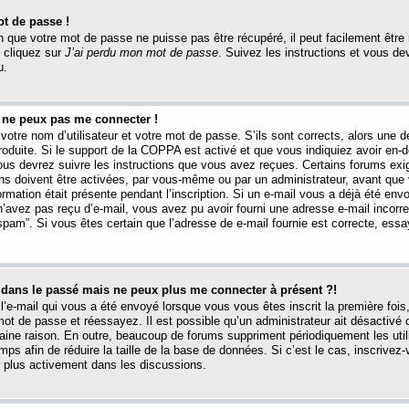
t de passe !
 que votre mot de passe ne puisse pas être récupéré, il peut facilement être ré
 cliquez sur
J’ai perdu mon mot de passe
. Suivez les instructions et vous de
u.
s ne peux pas me connecter !
votre nom d’utilisateur et votre mot de passe. S’ils sont corrects, alors une
produite. Si le support de la COPPA est activé et que vous indiquiez avoir en
 vous devrez suivre les instructions que vous avez reçues. Certains forums ex
ons doivent être activées, par vous-même ou par un administrateur, avant que 
ormation était présente pendant l’inscription. Si un e-mail vous a déjà été env
n’avez pas reçu d’e-mail, vous avez pu avoir fourni une adresse e-mail incorre
“spam”. Si vous êtes certain que l’adresse de e-mail fournie est correcte, ess
t dans le passé mais ne peux plus me connecter à présent ?!
l’e-mail qui vous a été envoyé lorsque vous vous êtes inscrit la première fois
e mot de passe et réessayez. Il est possible qu’un administrateur ait désactivé 
ine raison. En outre, beaucoup de forums suppriment périodiquement les utili
mps afin de réduire la taille de la base de données. Si c’est le cas, inscrive
r plus activement dans les discussions.