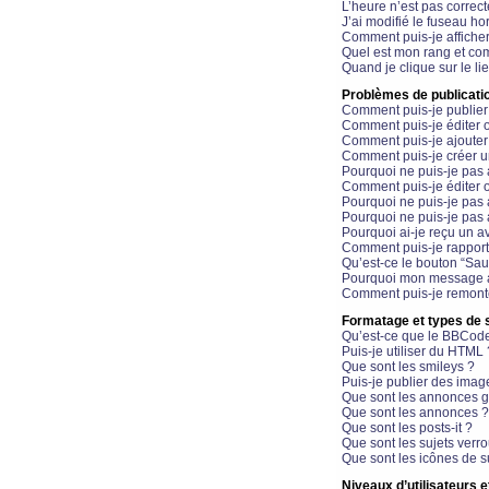
L’heure n’est pas correct
J’ai modifié le fuseau hor
Comment puis-je affiche
Quel est mon rang et com
Quand je clique sur le li
Problèmes de publicati
Comment puis-je publier
Comment puis-je éditer
Comment puis-je ajoute
Comment puis-je créer 
Pourquoi ne puis-je pas 
Comment puis-je éditer 
Pourquoi ne puis-je pas
Pourquoi ne puis-je pas 
Pourquoi ai-je reçu un a
Comment puis-je rappor
Qu’est-ce le bouton “Sauv
Pourquoi mon message a-
Comment puis-je remonte
Formatage et types de 
Qu’est-ce que le BBCod
Puis-je utiliser du HTML 
Que sont les smileys ?
Puis-je publier des imag
Que sont les annonces g
Que sont les annonces ?
Que sont les posts-it ?
Que sont les sujets verro
Que sont les icônes de s
Niveaux d’utilisateurs e