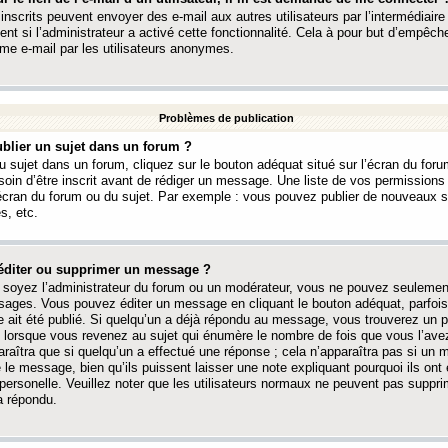
 inscrits peuvent envoyer des e-mail aux autres utilisateurs par l’intermédiaire
ent si l’administrateur a activé cette fonctionnalité. Cela à pour but d’empêcher
me e-mail par les utilisateurs anonymes.
Problèmes de publication
blier un sujet dans un forum ?
 sujet dans un forum, cliquez sur le bouton adéquat situé sur l’écran du forum
oin d’être inscrit avant de rédiger un message. Une liste de vos permission
’écran du forum ou du sujet. Par exemple : vous pouvez publier de nouveaux 
s, etc.
éditer ou supprimer un message ?
soyez l’administrateur du forum ou un modérateur, vous ne pouvez seulement
ages. Vous pouvez éditer un message en cliquant le bouton adéquat, parfois
ait été publié. Si quelqu’un a déjà répondu au message, vous trouverez un pe
orsque vous revenez au sujet qui énumère le nombre de fois que vous l’avez
paraîtra que si quelqu’un a effectué une réponse ; cela n’apparaîtra pas si un
é le message, bien qu’ils puissent laisser une note expliquant pourquoi ils ont
 personelle. Veuillez noter que les utilisateurs normaux ne peuvent pas supp
a répondu.