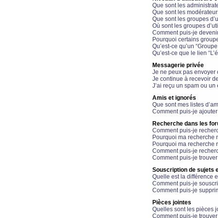
Que sont les administrat
Que sont les modérateur
Que sont les groupes d’ut
Où sont les groupes d’uti
Comment puis-je devenir
Pourquoi certains groupe
Qu’est-ce qu’un “Groupe d
Qu’est-ce que le lien “L’
Messagerie privée
Je ne peux pas envoyer 
Je continue à recevoir d
J’ai reçu un spam ou un 
Amis et ignorés
Que sont mes listes d’am
Comment puis-je ajouter 
Recherche dans les fo
Comment puis-je recherc
Pourquoi ma recherche n
Pourquoi ma recherche r
Comment puis-je recherch
Comment puis-je trouver
Souscription de sujets e
Quelle est la différence e
Comment puis-je souscrir
Comment puis-je supprim
Pièces jointes
Quelles sont les pièces j
Comment puis-je trouver 