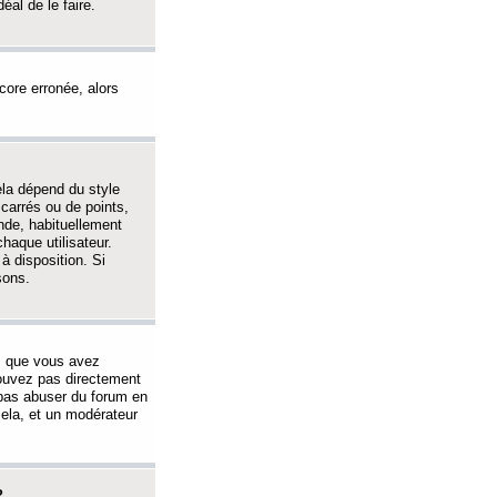
éal de le faire.
ncore erronée, alors
ela dépend du style
 carrés ou de points,
nde, habituellement
haque utilisateur.
à disposition. Si
sons.
s que vous avez
 pouvez pas directement
 pas abuser du forum en
ela, et un modérateur
?