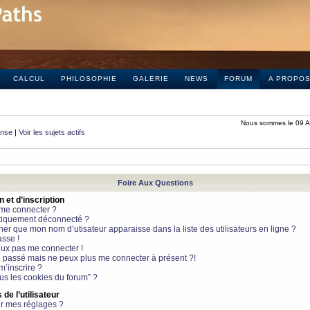
CALCUL
PHILOSOPHIE
GALERIE
NEWS
FORUM
A PROPO
Nous sommes le 09 A
onse
|
Voir les sujets actifs
Foire Aux Questions
et d’inscription
 me connecter ?
tiquement déconnecté ?
 que mon nom d’utisateur apparaisse dans la liste des utilisateurs en ligne ?
sse !
peux pas me connecter !
le passé mais ne peux plus me connecter à présent ?!
m’inscrire ?
ous les cookies du forum” ?
de l’utilisateur
r mes réglages ?