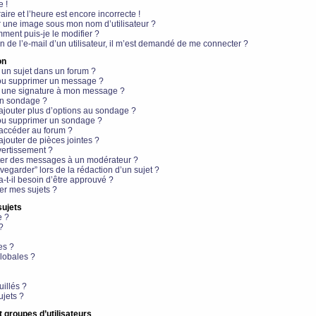
e !
aire et l’heure est encore incorrecte !
r une image sous mon nom d’utilisateur ?
ment puis-je le modifier ?
en de l’e-mail d’un utilisateur, il m’est demandé de me connecter ?
on
 un sujet dans un forum ?
 ou supprimer un message ?
r une signature à mon message ?
un sondage ?
ajouter plus d’options au sondage ?
ou supprimer un sondage ?
 accéder au forum ?
ajouter de pièces jointes ?
vertissement ?
ter des messages à un modérateur ?
egarder” lors de la rédaction d’un sujet ?
t-il besoin d’être approuvé ?
r mes sujets ?
sujets
e ?
?
es ?
lobales ?
uillés ?
ujets ?
t groupes d’utilisateurs