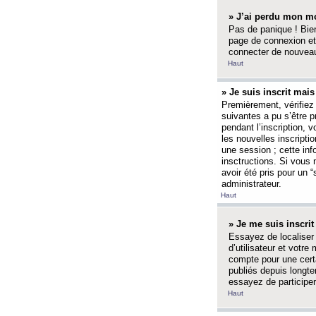
» J’ai perdu mon mo
Pas de panique ! Bien
page de connexion et
connecter de nouvea
Haut
» Je suis inscrit mai
Premièrement, vérifiez 
suivantes a pu s’être 
pendant l’inscription,
les nouvelles inscripti
une session ; cette inf
insctructions. Si vous 
avoir été pris pour un 
administrateur.
Haut
» Je me suis inscri
Essayez de localiser 
d’utilisateur et votr
compte pour une certa
publiés depuis longte
essayez de participe
Haut