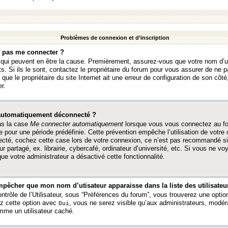
Problèmes de connexion et d’inscription
e pas me connecter ?
s qui peuvent en être la cause. Premièrement, assurez-vous que votre nom d’ut
s. Si ils le sont, contactez le propriétaire du forum pour vous assurer de ne pa
ue le propriétaire du site Internet ait une erreur de configuration de son côté, 
r.
 automatiquement déconnecté ?
as la case
Me connecter automatiquement
lorsque vous vous connectez au f
 pour une période prédéfinie. Cette prévention empêche l’utilisation de votre
necté, cochez cette case lors de votre connexion, ce n’est pas recommandé s
ur partagé, ex. librairie, cybercafé, ordinateur d’université, etc. Si vous ne v
que votre administrateur a désactivé cette fonctionnalité.
pêcher que mon nom d’utisateur apparaisse dans la liste des utilisateur
trôle de l’Utilisateur, sous “Préférences du forum”, vous trouverez une opti
ez cette option avec
, vous ne serez visible qu’aux administrateurs, mod
Oui
me un utilisateur caché.