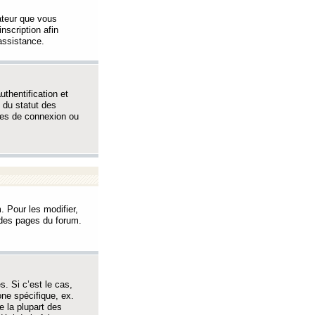
sateur que vous
inscription afin
assistance.
thentification et
 du statut des
èmes de connexion ou
. Pour les modifier,
t des pages du forum.
s. Si c’est le cas,
one spécifique, ex.
e la plupart des