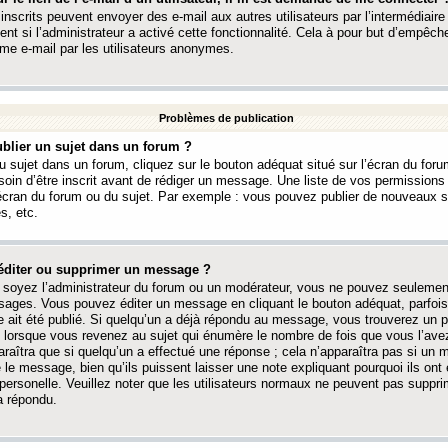
 inscrits peuvent envoyer des e-mail aux autres utilisateurs par l’intermédiaire
ent si l’administrateur a activé cette fonctionnalité. Cela à pour but d’empêcher
me e-mail par les utilisateurs anonymes.
Problèmes de publication
blier un sujet dans un forum ?
 sujet dans un forum, cliquez sur le bouton adéquat situé sur l’écran du forum
oin d’être inscrit avant de rédiger un message. Une liste de vos permission
’écran du forum ou du sujet. Par exemple : vous pouvez publier de nouveaux 
s, etc.
éditer ou supprimer un message ?
soyez l’administrateur du forum ou un modérateur, vous ne pouvez seulement
ages. Vous pouvez éditer un message en cliquant le bouton adéquat, parfois
ait été publié. Si quelqu’un a déjà répondu au message, vous trouverez un pe
orsque vous revenez au sujet qui énumère le nombre de fois que vous l’avez
paraîtra que si quelqu’un a effectué une réponse ; cela n’apparaîtra pas si un
é le message, bien qu’ils puissent laisser une note expliquant pourquoi ils ont
 personelle. Veuillez noter que les utilisateurs normaux ne peuvent pas supp
a répondu.