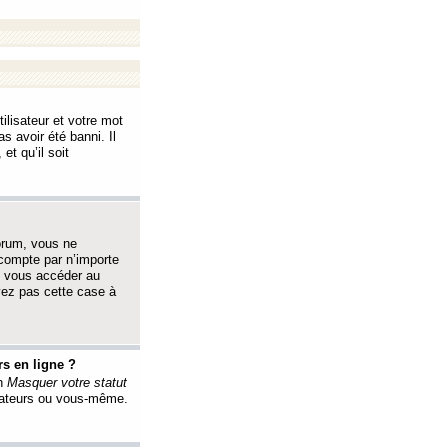
ilisateur et votre mot
s avoir été banni. Il
et qu’il soit
orum, vous ne
 compte par n’importe
i vous accéder au
oyez pas cette case à
s en ligne ?
on
Masquer votre statut
érateurs ou vous-même.