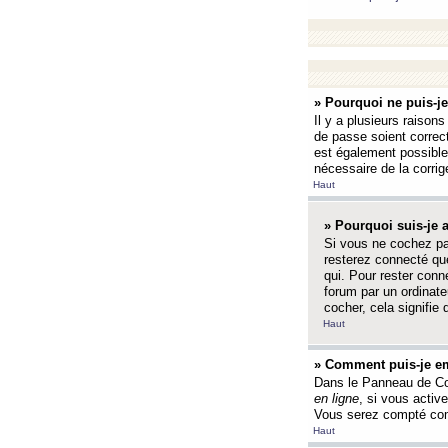
» Pourquoi ne puis-j
Il y a plusieurs raison
de passe soient correct
est également possible q
nécessaire de la corrige
Haut
» Pourquoi suis-je
Si vous ne cochez p
resterez connecté que
qui. Pour rester con
forum par un ordinate
cocher, cela signifie 
Haut
» Comment puis-je em
Dans le Panneau de Con
en ligne
, si vous activ
Vous serez compté com
Haut