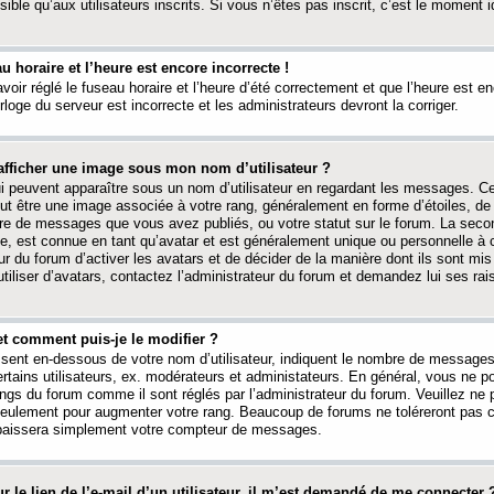
ible qu’aux utilisateurs inscrits. Si vous n’êtes pas inscrit, c’est le moment id
au horaire et l’heure est encore incorrecte !
avoir réglé le fuseau horaire et l’heure d’été correctement et que l’heure est e
rloge du serveur est incorrecte et les administrateurs devront la corriger.
fficher une image sous mon nom d’utilisateur ?
ui peuvent apparaître sous un nom d’utilisateur en regardant les messages. C
peut être une image associée à votre rang, généralement en forme d’étoiles, de
bre de messages que vous avez publiés, ou votre statut sur le forum. La seco
, est connue en tant qu’avatar et est généralement unique ou personnelle à c
ur du forum d’activer les avatars et de décider de la manière dont ils sont mis 
iliser d’avatars, contactez l’administrateur du forum et demandez lui ses rai
et comment puis-je le modifier ?
ssent en-dessous de votre nom d’utilisateur, indiquent le nombre de message
certains utilisateurs, ex. modérateurs et administateurs. En général, vous ne
angs du forum comme il sont réglés par l’administrateur du forum. Veuillez ne
 seulement pour augmenter votre rang. Beaucoup de forums ne toléreront pas c
abaissera simplement votre compteur de messages.
r le lien de l’e-mail d’un utilisateur, il m’est demandé de me connecter 