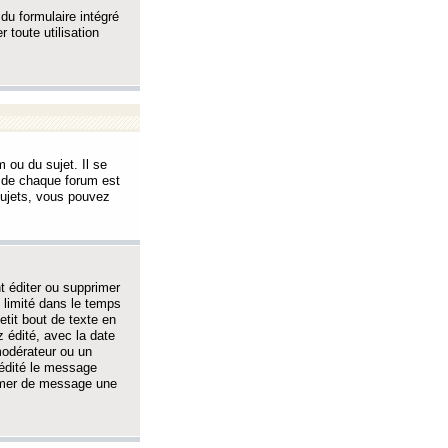
 du formulaire intégré
 toute utilisation
 ou du sujet. Il se
s de chaque forum est
sujets, vous pouvez
 éditer ou supprimer
 limité dans le temps
tit bout de texte en
 édité, avec la date
 modérateur ou un
 édité le message
rimer de message une