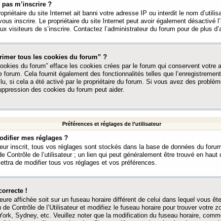
 pas m’inscrire ?
ropriétaire du site Internet ait banni votre adresse IP ou interdit le nom d’utili
vous inscrire. Le propriétaire du site Internet peut avoir également désactivé l’
 visiteurs de s’inscrire. Contactez l’administrateur du forum pour de plus d’
rimer tous les cookies du forum” ?
ookies du forum” efface les cookies crées par le forum qui conservent votre au
e forum. Cela fournit également des fonctionnalités telles que l’enregistrement
u, si cela a été activé par le propriétaire du forum. Si vous avez des probl
uppression des cookies du forum peut aider.
Préférences et réglages de l’utilisateur
difier mes réglages ?
teur inscrit, tous vos réglages sont stockés dans la base de données du forum
e Contrôle de l’utilisateur ; un lien qui peut généralement être trouvé en hau
tra de modifier tous vos réglages et vos préférences.
correcte !
heure affichée soit sur un fuseau horaire différent de celui dans lequel vous ête
 de Contrôle de l’Utilisateur et modifiez le fuseau horaire pour trouver votre z
ork, Sydney, etc. Veuillez noter que la modification du fuseau horaire, comm