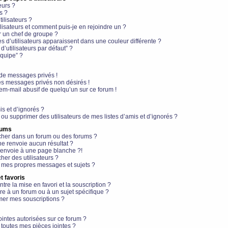
eurs ?
s ?
ilisateurs ?
lisateurs et comment puis-je en rejoindre un ?
 un chef de groupe ?
s d’utilisateurs apparaissent dans une couleur différente ?
’utilisateurs par défaut” ?
équipe” ?
de messages privés !
es messages privés non désirés !
em-mail abusif de quelqu’un sur ce forum !
is et d’ignorés ?
ou supprimer des utilisateurs de mes listes d’amis et d’ignorés ?
rums
her dans un forum ou des forums ?
e renvoie aucun résultat ?
envoie à une page blanche ?!
er des utilisateurs ?
 mes propres messages et sujets ?
t favoris
ntre la mise en favori et la souscription ?
e à un forum ou à un sujet spécifique ?
er mes souscriptions ?
ointes autorisées sur ce forum ?
toutes mes pièces jointes ?