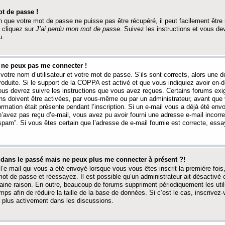
t de passe !
 que votre mot de passe ne puisse pas être récupéré, il peut facilement être ré
 cliquez sur
J’ai perdu mon mot de passe
. Suivez les instructions et vous de
u.
s ne peux pas me connecter !
votre nom d’utilisateur et votre mot de passe. S’ils sont corrects, alors une
produite. Si le support de la COPPA est activé et que vous indiquiez avoir en
 vous devrez suivre les instructions que vous avez reçues. Certains forums ex
ons doivent être activées, par vous-même ou par un administrateur, avant que 
ormation était présente pendant l’inscription. Si un e-mail vous a déjà été env
n’avez pas reçu d’e-mail, vous avez pu avoir fourni une adresse e-mail incorre
“spam”. Si vous êtes certain que l’adresse de e-mail fournie est correcte, ess
t dans le passé mais ne peux plus me connecter à présent ?!
l’e-mail qui vous a été envoyé lorsque vous vous êtes inscrit la première fois
e mot de passe et réessayez. Il est possible qu’un administrateur ait désactivé 
ine raison. En outre, beaucoup de forums suppriment périodiquement les utili
mps afin de réduire la taille de la base de données. Si c’est le cas, inscrive
r plus activement dans les discussions.