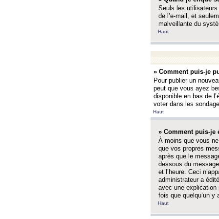
Seuls les utilisateurs
de l’e-mail, et seulem
malveillante du systè
Haut
» Comment puis-je pu
Pour publier un nouveau
peut que vous ayez bes
disponible en bas de l
voter dans les sondage
Haut
» Comment puis-je 
À moins que vous ne 
que vos propres mess
après que le message 
dessous du message l
et l’heure. Ceci n’ap
administrateur a édit
avec une explication
fois que quelqu’un y 
Haut