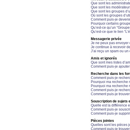
Que sont les administrat
Que sont les modérateur
Que sont les groupes d’ut
Où sont les groupes d’uti
Comment puis-je devenir
Pourquoi certains groupe
Qu’est-ce qu’un “Groupe d
Qu’est-ce que le lien “L’
Messagerie privée
Je ne peux pas envoyer 
Je continue à recevoir d
J’ai reçu un spam ou un 
Amis et ignorés
Que sont mes listes d’am
Comment puis-je ajouter 
Recherche dans les fo
Comment puis-je recherc
Pourquoi ma recherche n
Pourquoi ma recherche r
Comment puis-je recherch
Comment puis-je trouver
Souscription de sujets e
Quelle est la différence e
Comment puis-je souscrir
Comment puis-je supprim
Pièces jointes
Quelles sont les pièces j
Comment puis-je trouver 