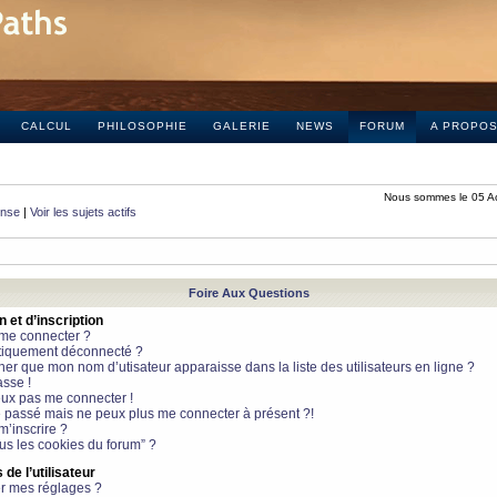
CALCUL
PHILOSOPHIE
GALERIE
NEWS
FORUM
A PROPO
Nous sommes le 05 A
onse
|
Voir les sujets actifs
Foire Aux Questions
et d’inscription
 me connecter ?
tiquement déconnecté ?
 que mon nom d’utisateur apparaisse dans la liste des utilisateurs en ligne ?
sse !
peux pas me connecter !
le passé mais ne peux plus me connecter à présent ?!
m’inscrire ?
ous les cookies du forum” ?
de l’utilisateur
r mes réglages ?