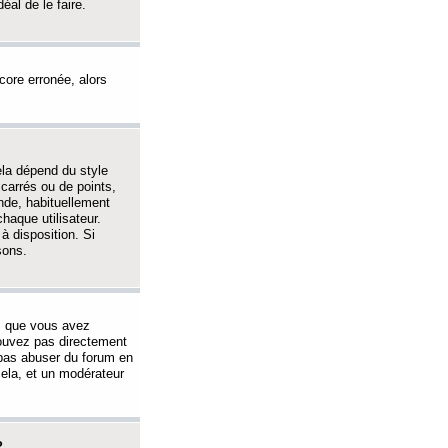
éal de le faire.
ncore erronée, alors
ela dépend du style
 carrés ou de points,
nde, habituellement
haque utilisateur.
à disposition. Si
sons.
s que vous avez
 pouvez pas directement
 pas abuser du forum en
ela, et un modérateur
?