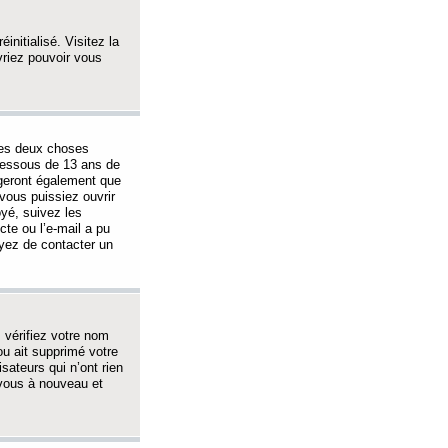
initialisé. Visitez la
vriez pouvoir vous
 des deux choses
-dessous de 13 ans de
igeront également que
vous puissiez ouvrir
oyé, suivez les
cte ou l’e-mail a pu
ayez de contacter un
, vérifiez votre nom
ou ait supprimé votre
sateurs qui n’ont rien
z-vous à nouveau et