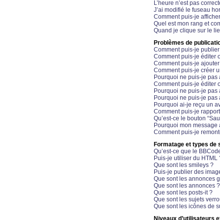
L’heure n’est pas correct
J’ai modifié le fuseau hor
Comment puis-je affiche
Quel est mon rang et com
Quand je clique sur le li
Problèmes de publicati
Comment puis-je publier
Comment puis-je éditer
Comment puis-je ajoute
Comment puis-je créer 
Pourquoi ne puis-je pas 
Comment puis-je éditer 
Pourquoi ne puis-je pas
Pourquoi ne puis-je pas 
Pourquoi ai-je reçu un a
Comment puis-je rappor
Qu’est-ce le bouton “Sauv
Pourquoi mon message a-
Comment puis-je remonte
Formatage et types de 
Qu’est-ce que le BBCod
Puis-je utiliser du HTML 
Que sont les smileys ?
Puis-je publier des imag
Que sont les annonces g
Que sont les annonces ?
Que sont les posts-it ?
Que sont les sujets verro
Que sont les icônes de s
Niveaux d’utilisateurs e