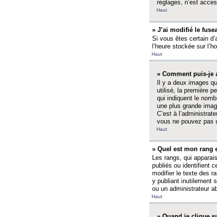
réglages, n’est access
Haut
» J’ai modifié le fuse
Si vous êtes certain d’
l’heure stockée sur l’ho
Haut
» Comment puis-je a
Il y a deux images q
utilisé, la première 
qui indiquent le nom
une plus grande image
C’est à l’administrate
vous ne pouvez pas ut
Haut
» Quel est mon rang 
Les rangs, qui apparai
publiés ou identifient 
modifier le texte des r
y publiant inutilement
ou un administrateur 
Haut
» Quand je clique su