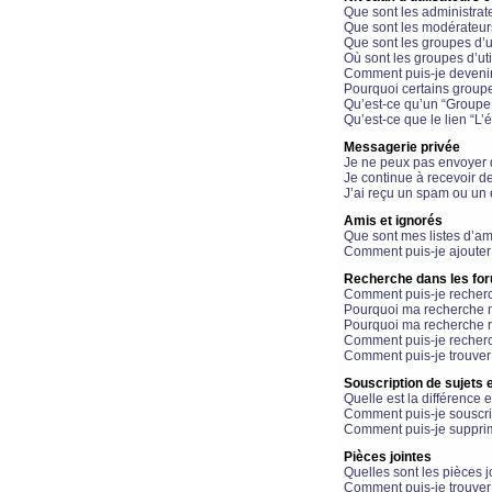
Que sont les administrat
Que sont les modérateur
Que sont les groupes d’ut
Où sont les groupes d’uti
Comment puis-je devenir
Pourquoi certains groupe
Qu’est-ce qu’un “Groupe d
Qu’est-ce que le lien “L’
Messagerie privée
Je ne peux pas envoyer 
Je continue à recevoir d
J’ai reçu un spam ou un 
Amis et ignorés
Que sont mes listes d’am
Comment puis-je ajouter 
Recherche dans les fo
Comment puis-je recherc
Pourquoi ma recherche n
Pourquoi ma recherche r
Comment puis-je recherch
Comment puis-je trouver
Souscription de sujets e
Quelle est la différence e
Comment puis-je souscrir
Comment puis-je supprim
Pièces jointes
Quelles sont les pièces j
Comment puis-je trouver 