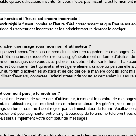
ible qu’aux utilisateurs inscrits. Si vous n’êtes pas inscrit, c’est le moment id
au horaire et l’heure est encore incorrecte !
avoir réglé le fuseau horaire et l’heure d’été correctement et que l’heure est e
rloge du serveur est incorrecte et les administrateurs devront la corriger.
fficher une image sous mon nom d’utilisateur ?
ui peuvent apparaître sous un nom d’utilisateur en regardant les messages. C
peut être une image associée à votre rang, généralement en forme d’étoiles, de
bre de messages que vous avez publiés, ou votre statut sur le forum. La seco
, est connue en tant qu’avatar et est généralement unique ou personnelle à c
ur du forum d’activer les avatars et de décider de la manière dont ils sont mis 
iliser d’avatars, contactez l’administrateur du forum et demandez lui ses rai
et comment puis-je le modifier ?
ssent en-dessous de votre nom d’utilisateur, indiquent le nombre de message
certains utilisateurs, ex. modérateurs et administateurs. En général, vous ne
angs du forum comme il sont réglés par l’administrateur du forum. Veuillez ne
 seulement pour augmenter votre rang. Beaucoup de forums ne toléreront pas c
abaissera simplement votre compteur de messages.
r le lien de l’e-mail d’un utilisateur, il m’est demandé de me connecter 