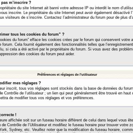
 pas m’inscrire ?
ropriétaire du site Internet ait banni votre adresse IP ou interdit le nom d’utili
vous inscrire. Le propriétaire du site Internet peut avoir également désactivé l’
 visiteurs de s’inscrire. Contactez l’administrateur du forum pour de plus d’
rimer tous les cookies du forum” ?
ookies du forum” efface les cookies crées par le forum qui conservent votre au
e forum. Cela fournit également des fonctionnalités telles que l’enregistrement
u, si cela a été activé par le propriétaire du forum. Si vous avez des probl
uppression des cookies du forum peut aider.
Préférences et réglages de l’utilisateur
difier mes réglages ?
teur inscrit, tous vos réglages sont stockés dans la base de données du forum
e Contrôle de l’utilisateur ; un lien qui peut généralement être trouvé en hau
tra de modifier tous vos réglages et vos préférences.
correcte !
heure affichée soit sur un fuseau horaire différent de celui dans lequel vous ête
 de Contrôle de l’Utilisateur et modifiez le fuseau horaire pour trouver votre z
ork, Sydney, etc. Veuillez noter que la modification du fuseau horaire, comm