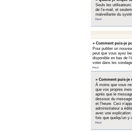
Seuls les utilisateurs
de l’e-mail, et seulem
malveillante du systè
Haut
» Comment puis-je pu
Pour publier un nouveau
peut que vous ayez bes
disponible en bas de l
voter dans les sondage
Haut
» Comment puis-je 
À moins que vous ne 
que vos propres mess
après que le message 
dessous du message l
et l’heure. Ceci n’ap
administrateur a édit
avec une explication
fois que quelqu’un y 
Haut