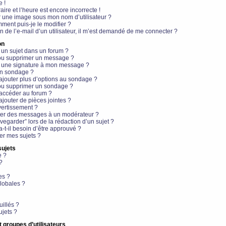
e !
aire et l’heure est encore incorrecte !
r une image sous mon nom d’utilisateur ?
ment puis-je le modifier ?
en de l’e-mail d’un utilisateur, il m’est demandé de me connecter ?
on
 un sujet dans un forum ?
 ou supprimer un message ?
r une signature à mon message ?
un sondage ?
ajouter plus d’options au sondage ?
ou supprimer un sondage ?
 accéder au forum ?
ajouter de pièces jointes ?
vertissement ?
ter des messages à un modérateur ?
egarder” lors de la rédaction d’un sujet ?
t-il besoin d’être approuvé ?
r mes sujets ?
sujets
e ?
?
es ?
lobales ?
uillés ?
ujets ?
t groupes d’utilisateurs