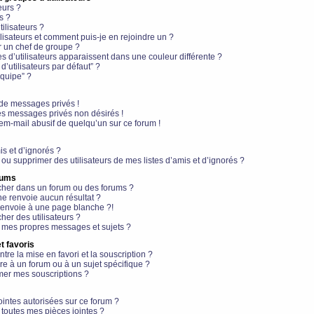
eurs ?
s ?
ilisateurs ?
lisateurs et comment puis-je en rejoindre un ?
 un chef de groupe ?
s d’utilisateurs apparaissent dans une couleur différente ?
’utilisateurs par défaut” ?
équipe” ?
de messages privés !
es messages privés non désirés !
em-mail abusif de quelqu’un sur ce forum !
is et d’ignorés ?
ou supprimer des utilisateurs de mes listes d’amis et d’ignorés ?
rums
her dans un forum ou des forums ?
e renvoie aucun résultat ?
envoie à une page blanche ?!
er des utilisateurs ?
 mes propres messages et sujets ?
t favoris
ntre la mise en favori et la souscription ?
e à un forum ou à un sujet spécifique ?
er mes souscriptions ?
ointes autorisées sur ce forum ?
toutes mes pièces jointes ?