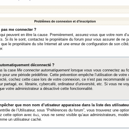
Problèmes de connexion et d’inscription
e pas me connecter ?
s qui peuvent en être la cause. Premièrement, assurez-vous que votre nom d’ut
s. Si ils le sont, contactez le propriétaire du forum pour vous assurer de ne pa
ue le propriétaire du site Internet ait une erreur de configuration de son côté, 
r.
 automatiquement déconnecté ?
as la case
Me connecter automatiquement
lorsque vous vous connectez au f
 pour une période prédéfinie. Cette prévention empêche l’utilisation de votre
necté, cochez cette case lors de votre connexion, ce n’est pas recommandé s
ur partagé, ex. librairie, cybercafé, ordinateur d’université, etc. Si vous ne v
que votre administrateur a désactivé cette fonctionnalité.
pêcher que mon nom d’utisateur apparaisse dans la liste des utilisateur
trôle de l’Utilisateur, sous “Préférences du forum”, vous trouverez une opti
ez cette option avec
, vous ne serez visible qu’aux administrateurs, mod
Oui
me un utilisateur caché.