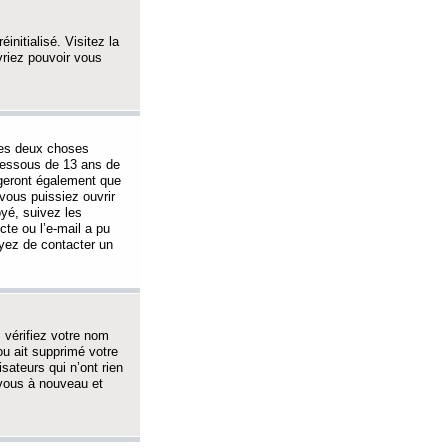
initialisé. Visitez la
vriez pouvoir vous
 des deux choses
-dessous de 13 ans de
igeront également que
vous puissiez ouvrir
oyé, suivez les
cte ou l’e-mail a pu
ayez de contacter un
, vérifiez votre nom
ou ait supprimé votre
sateurs qui n’ont rien
z-vous à nouveau et