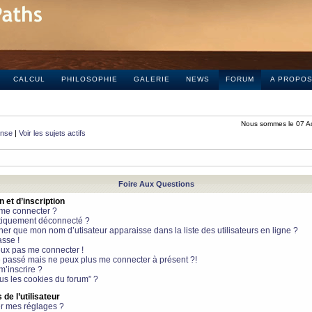
CALCUL
PHILOSOPHIE
GALERIE
NEWS
FORUM
A PROPO
Nous sommes le 07 A
onse
|
Voir les sujets actifs
Foire Aux Questions
et d’inscription
 me connecter ?
tiquement déconnecté ?
 que mon nom d’utisateur apparaisse dans la liste des utilisateurs en ligne ?
sse !
peux pas me connecter !
le passé mais ne peux plus me connecter à présent ?!
m’inscrire ?
ous les cookies du forum” ?
de l’utilisateur
r mes réglages ?