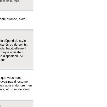
éal de le faire.
ncore erronée, alors
ela dépend du style
 carrés ou de points,
nde, habituellement
haque utilisateur.
à disposition. Si
sons.
s que vous avez
 pouvez pas directement
 pas abuser du forum en
ela, et un modérateur
?