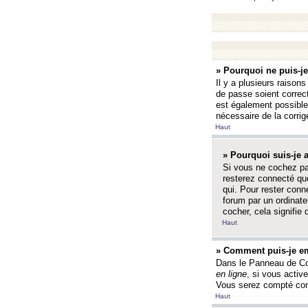
» Pourquoi ne puis-j
Il y a plusieurs raison
de passe soient correct
est également possible q
nécessaire de la corrige
Haut
» Pourquoi suis-je
Si vous ne cochez p
resterez connecté que
qui. Pour rester con
forum par un ordinate
cocher, cela signifie 
Haut
» Comment puis-je em
Dans le Panneau de Con
en ligne
, si vous activ
Vous serez compté com
Haut