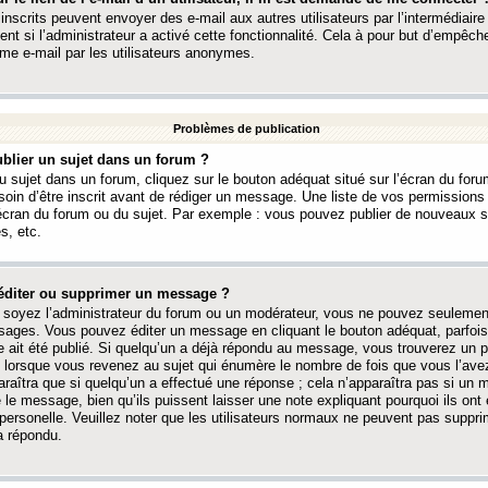
 inscrits peuvent envoyer des e-mail aux autres utilisateurs par l’intermédiaire
ent si l’administrateur a activé cette fonctionnalité. Cela à pour but d’empêcher
me e-mail par les utilisateurs anonymes.
Problèmes de publication
blier un sujet dans un forum ?
 sujet dans un forum, cliquez sur le bouton adéquat situé sur l’écran du forum
oin d’être inscrit avant de rédiger un message. Une liste de vos permission
’écran du forum ou du sujet. Par exemple : vous pouvez publier de nouveaux 
s, etc.
éditer ou supprimer un message ?
soyez l’administrateur du forum ou un modérateur, vous ne pouvez seulement
ages. Vous pouvez éditer un message en cliquant le bouton adéquat, parfois
ait été publié. Si quelqu’un a déjà répondu au message, vous trouverez un pe
orsque vous revenez au sujet qui énumère le nombre de fois que vous l’avez
paraîtra que si quelqu’un a effectué une réponse ; cela n’apparaîtra pas si un
é le message, bien qu’ils puissent laisser une note expliquant pourquoi ils ont
 personelle. Veuillez noter que les utilisateurs normaux ne peuvent pas supp
a répondu.