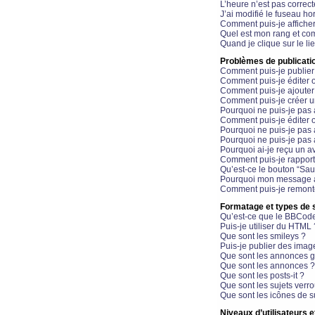
L’heure n’est pas correct
J’ai modifié le fuseau hor
Comment puis-je affiche
Quel est mon rang et com
Quand je clique sur le li
Problèmes de publicati
Comment puis-je publier
Comment puis-je éditer
Comment puis-je ajoute
Comment puis-je créer 
Pourquoi ne puis-je pas 
Comment puis-je éditer 
Pourquoi ne puis-je pas
Pourquoi ne puis-je pas 
Pourquoi ai-je reçu un a
Comment puis-je rappor
Qu’est-ce le bouton “Sauv
Pourquoi mon message a-
Comment puis-je remonte
Formatage et types de 
Qu’est-ce que le BBCod
Puis-je utiliser du HTML 
Que sont les smileys ?
Puis-je publier des imag
Que sont les annonces g
Que sont les annonces ?
Que sont les posts-it ?
Que sont les sujets verro
Que sont les icônes de s
Niveaux d’utilisateurs e