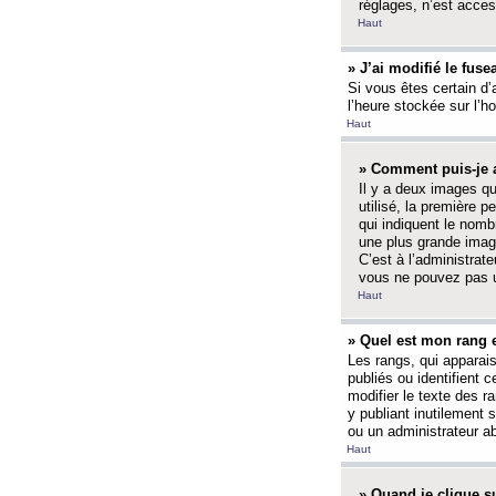
réglages, n’est access
Haut
» J’ai modifié le fuse
Si vous êtes certain d’
l’heure stockée sur l’ho
Haut
» Comment puis-je a
Il y a deux images q
utilisé, la première 
qui indiquent le nom
une plus grande image
C’est à l’administrate
vous ne pouvez pas ut
Haut
» Quel est mon rang 
Les rangs, qui apparai
publiés ou identifient 
modifier le texte des r
y publiant inutilement
ou un administrateur 
Haut
» Quand je clique su