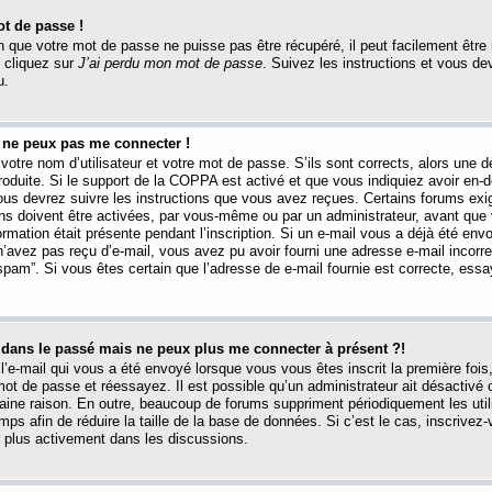
t de passe !
 que votre mot de passe ne puisse pas être récupéré, il peut facilement être ré
 cliquez sur
J’ai perdu mon mot de passe
. Suivez les instructions et vous de
u.
s ne peux pas me connecter !
votre nom d’utilisateur et votre mot de passe. S’ils sont corrects, alors une
produite. Si le support de la COPPA est activé et que vous indiquiez avoir en
 vous devrez suivre les instructions que vous avez reçues. Certains forums ex
ons doivent être activées, par vous-même ou par un administrateur, avant que 
ormation était présente pendant l’inscription. Si un e-mail vous a déjà été env
n’avez pas reçu d’e-mail, vous avez pu avoir fourni une adresse e-mail incorre
“spam”. Si vous êtes certain que l’adresse de e-mail fournie est correcte, ess
t dans le passé mais ne peux plus me connecter à présent ?!
l’e-mail qui vous a été envoyé lorsque vous vous êtes inscrit la première fois
e mot de passe et réessayez. Il est possible qu’un administrateur ait désactivé 
ine raison. En outre, beaucoup de forums suppriment périodiquement les utili
mps afin de réduire la taille de la base de données. Si c’est le cas, inscrive
r plus activement dans les discussions.