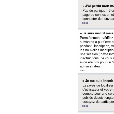
» J’ai perdu mon mo
Pas de panique ! Bien
page de connexion et
connecter de nouvea
Haut
» Je suis inscrit mai
Premièrement, vérifiez 
suivantes a pu s’être 
pendant l’inscription,
les nouvelles inscripti
une session ; cette inf
insctructions. Si vous 
avoir été pris pour un 
administrateur.
Haut
» Je me suis inscri
Essayez de localiser 
d’utilisateur et votr
compte pour une certa
publiés depuis longte
essayez de participe
Haut