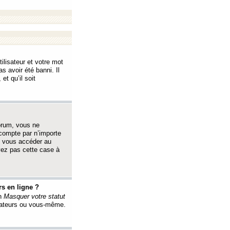
ilisateur et votre mot
s avoir été banni. Il
et qu’il soit
orum, vous ne
 compte par n’importe
i vous accéder au
oyez pas cette case à
s en ligne ?
on
Masquer votre statut
érateurs ou vous-même.