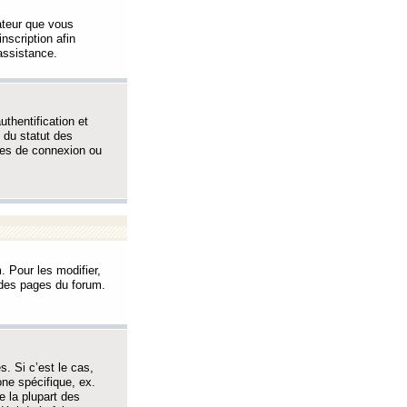
sateur que vous
inscription afin
assistance.
thentification et
 du statut des
èmes de connexion ou
. Pour les modifier,
t des pages du forum.
s. Si c’est le cas,
one spécifique, ex.
e la plupart des