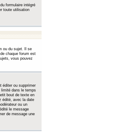
 du formulaire intégré
 toute utilisation
 ou du sujet. Il se
s de chaque forum est
sujets, vous pouvez
 éditer ou supprimer
 limité dans le temps
tit bout de texte en
 édité, avec la date
 modérateur ou un
 édité le message
rimer de message une