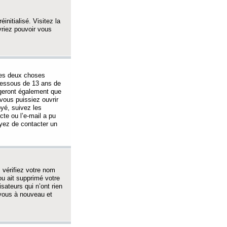
initialisé. Visitez la
vriez pouvoir vous
 des deux choses
-dessous de 13 ans de
igeront également que
vous puissiez ouvrir
oyé, suivez les
cte ou l’e-mail a pu
ayez de contacter un
, vérifiez votre nom
ou ait supprimé votre
sateurs qui n’ont rien
z-vous à nouveau et