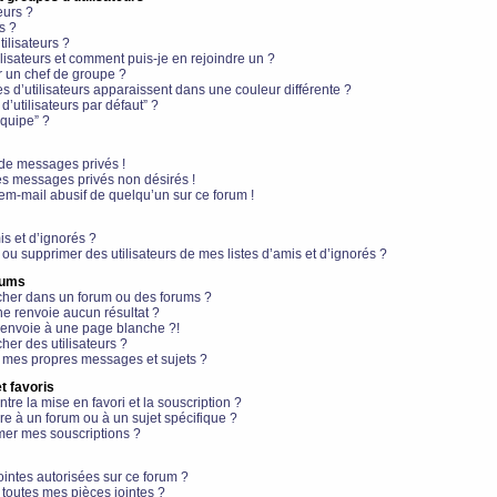
eurs ?
s ?
ilisateurs ?
lisateurs et comment puis-je en rejoindre un ?
 un chef de groupe ?
s d’utilisateurs apparaissent dans une couleur différente ?
’utilisateurs par défaut” ?
équipe” ?
de messages privés !
es messages privés non désirés !
em-mail abusif de quelqu’un sur ce forum !
is et d’ignorés ?
ou supprimer des utilisateurs de mes listes d’amis et d’ignorés ?
rums
her dans un forum ou des forums ?
e renvoie aucun résultat ?
envoie à une page blanche ?!
er des utilisateurs ?
 mes propres messages et sujets ?
t favoris
ntre la mise en favori et la souscription ?
e à un forum ou à un sujet spécifique ?
er mes souscriptions ?
ointes autorisées sur ce forum ?
toutes mes pièces jointes ?