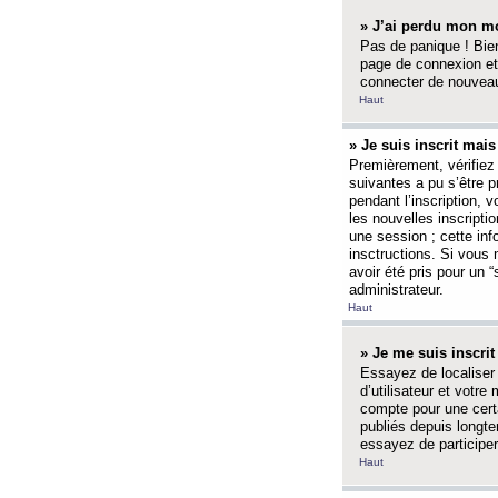
» J’ai perdu mon mo
Pas de panique ! Bien
page de connexion et
connecter de nouvea
Haut
» Je suis inscrit mai
Premièrement, vérifiez 
suivantes a pu s’être 
pendant l’inscription,
les nouvelles inscripti
une session ; cette inf
insctructions. Si vous 
avoir été pris pour un 
administrateur.
Haut
» Je me suis inscri
Essayez de localiser 
d’utilisateur et votr
compte pour une certa
publiés depuis longte
essayez de participe
Haut