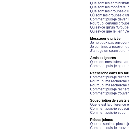
Que sont les administrat
Que sont les modérateur
Que sont les groupes d’ut
Où sont les groupes d’uti
Comment puis-je devenir
Pourquoi certains groupe
Qu’est-ce qu’un “Groupe d
Qu’est-ce que le lien “L’
Messagerie privée
Je ne peux pas envoyer 
Je continue à recevoir d
J’ai reçu un spam ou un 
Amis et ignorés
Que sont mes listes d’am
Comment puis-je ajouter 
Recherche dans les fo
Comment puis-je recherc
Pourquoi ma recherche n
Pourquoi ma recherche r
Comment puis-je recherch
Comment puis-je trouver
Souscription de sujets e
Quelle est la différence e
Comment puis-je souscrir
Comment puis-je supprim
Pièces jointes
Quelles sont les pièces j
Comment puis-je trouver 