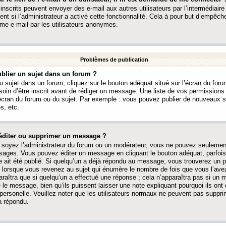
 inscrits peuvent envoyer des e-mail aux autres utilisateurs par l’intermédiaire
ent si l’administrateur a activé cette fonctionnalité. Cela à pour but d’empêcher
me e-mail par les utilisateurs anonymes.
Problèmes de publication
blier un sujet dans un forum ?
 sujet dans un forum, cliquez sur le bouton adéquat situé sur l’écran du forum
oin d’être inscrit avant de rédiger un message. Une liste de vos permission
’écran du forum ou du sujet. Par exemple : vous pouvez publier de nouveaux 
s, etc.
éditer ou supprimer un message ?
soyez l’administrateur du forum ou un modérateur, vous ne pouvez seulement
ages. Vous pouvez éditer un message en cliquant le bouton adéquat, parfois
ait été publié. Si quelqu’un a déjà répondu au message, vous trouverez un pe
orsque vous revenez au sujet qui énumère le nombre de fois que vous l’avez
paraîtra que si quelqu’un a effectué une réponse ; cela n’apparaîtra pas si un
é le message, bien qu’ils puissent laisser une note expliquant pourquoi ils ont
 personelle. Veuillez noter que les utilisateurs normaux ne peuvent pas supp
a répondu.