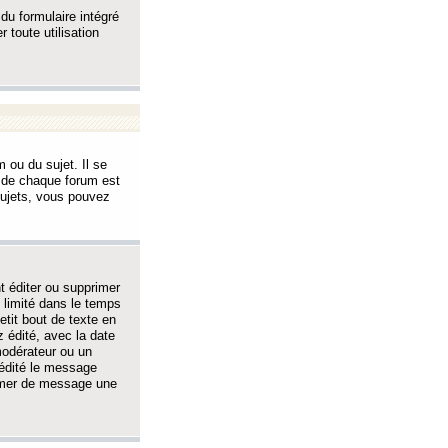
 du formulaire intégré
 toute utilisation
 ou du sujet. Il se
s de chaque forum est
sujets, vous pouvez
 éditer ou supprimer
 limité dans le temps
tit bout de texte en
 édité, avec la date
 modérateur ou un
 édité le message
rimer de message une