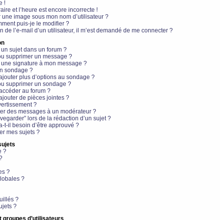
e !
aire et l’heure est encore incorrecte !
r une image sous mon nom d’utilisateur ?
ment puis-je le modifier ?
en de l’e-mail d’un utilisateur, il m’est demandé de me connecter ?
on
 un sujet dans un forum ?
 ou supprimer un message ?
r une signature à mon message ?
un sondage ?
ajouter plus d’options au sondage ?
ou supprimer un sondage ?
 accéder au forum ?
ajouter de pièces jointes ?
vertissement ?
ter des messages à un modérateur ?
egarder” lors de la rédaction d’un sujet ?
t-il besoin d’être approuvé ?
r mes sujets ?
sujets
e ?
?
es ?
lobales ?
uillés ?
ujets ?
t groupes d’utilisateurs