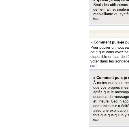
Seuls les utilisateurs
de l’e-mail, et seulem
malveillante du systè
Haut
» Comment puis-je pu
Pour publier un nouveau
peut que vous ayez bes
disponible en bas de l
voter dans les sondage
Haut
» Comment puis-je 
À moins que vous ne 
que vos propres mess
après que le message 
dessous du message l
et l’heure. Ceci n’ap
administrateur a édit
avec une explication
fois que quelqu’un y 
Haut