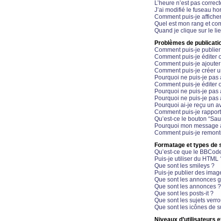
L’heure n’est pas correct
J’ai modifié le fuseau hor
Comment puis-je affiche
Quel est mon rang et com
Quand je clique sur le li
Problèmes de publicati
Comment puis-je publier
Comment puis-je éditer
Comment puis-je ajoute
Comment puis-je créer 
Pourquoi ne puis-je pas 
Comment puis-je éditer 
Pourquoi ne puis-je pas
Pourquoi ne puis-je pas 
Pourquoi ai-je reçu un a
Comment puis-je rappor
Qu’est-ce le bouton “Sauv
Pourquoi mon message a-
Comment puis-je remonte
Formatage et types de 
Qu’est-ce que le BBCod
Puis-je utiliser du HTML 
Que sont les smileys ?
Puis-je publier des imag
Que sont les annonces g
Que sont les annonces ?
Que sont les posts-it ?
Que sont les sujets verro
Que sont les icônes de s
Niveaux d’utilisateurs e