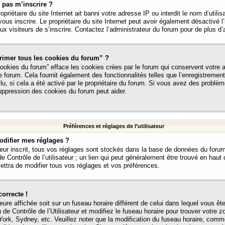
 pas m’inscrire ?
ropriétaire du site Internet ait banni votre adresse IP ou interdit le nom d’utili
vous inscrire. Le propriétaire du site Internet peut avoir également désactivé l’
 visiteurs de s’inscrire. Contactez l’administrateur du forum pour de plus d’
rimer tous les cookies du forum” ?
ookies du forum” efface les cookies crées par le forum qui conservent votre au
e forum. Cela fournit également des fonctionnalités telles que l’enregistrement
u, si cela a été activé par le propriétaire du forum. Si vous avez des probl
uppression des cookies du forum peut aider.
Préférences et réglages de l’utilisateur
difier mes réglages ?
teur inscrit, tous vos réglages sont stockés dans la base de données du forum
e Contrôle de l’utilisateur ; un lien qui peut généralement être trouvé en hau
tra de modifier tous vos réglages et vos préférences.
correcte !
heure affichée soit sur un fuseau horaire différent de celui dans lequel vous ête
 de Contrôle de l’Utilisateur et modifiez le fuseau horaire pour trouver votre z
ork, Sydney, etc. Veuillez noter que la modification du fuseau horaire, comm