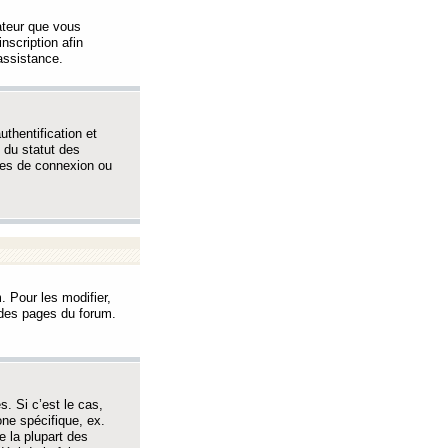
sateur que vous
inscription afin
assistance.
thentification et
 du statut des
èmes de connexion ou
. Pour les modifier,
t des pages du forum.
s. Si c’est le cas,
one spécifique, ex.
e la plupart des