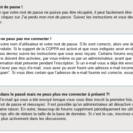
t de passe !
 que votre mot de passe ne puisse pas être récupéré, il peut facilement être ré
 cliquez sur
J’ai perdu mon mot de passe
. Suivez les instructions et vous de
u.
s ne peux pas me connecter !
votre nom d’utilisateur et votre mot de passe. S’ils sont corrects, alors une
produite. Si le support de la COPPA est activé et que vous indiquiez avoir en
 vous devrez suivre les instructions que vous avez reçues. Certains forums ex
ons doivent être activées, par vous-même ou par un administrateur, avant que 
ormation était présente pendant l’inscription. Si un e-mail vous a déjà été env
n’avez pas reçu d’e-mail, vous avez pu avoir fourni une adresse e-mail incorre
“spam”. Si vous êtes certain que l’adresse de e-mail fournie est correcte, ess
t dans le passé mais ne peux plus me connecter à présent ?!
l’e-mail qui vous a été envoyé lorsque vous vous êtes inscrit la première fois
e mot de passe et réessayez. Il est possible qu’un administrateur ait désactivé 
ine raison. En outre, beaucoup de forums suppriment périodiquement les utili
mps afin de réduire la taille de la base de données. Si c’est le cas, inscrive
r plus activement dans les discussions.