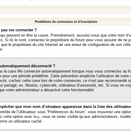
Problèmes de connexion et d’inscription
e pas me connecter ?
s qui peuvent en être la cause. Premièrement, assurez-vous que votre nom d’ut
s. Si ils le sont, contactez le propriétaire du forum pour vous assurer de ne pa
ue le propriétaire du site Internet ait une erreur de configuration de son côté, 
r.
 automatiquement déconnecté ?
as la case
Me connecter automatiquement
lorsque vous vous connectez au f
 pour une période prédéfinie. Cette prévention empêche l’utilisation de votre
necté, cochez cette case lors de votre connexion, ce n’est pas recommandé s
ur partagé, ex. librairie, cybercafé, ordinateur d’université, etc. Si vous ne v
que votre administrateur a désactivé cette fonctionnalité.
pêcher que mon nom d’utisateur apparaisse dans la liste des utilisateur
trôle de l’Utilisateur, sous “Préférences du forum”, vous trouverez une opti
ez cette option avec
, vous ne serez visible qu’aux administrateurs, mod
Oui
me un utilisateur caché.