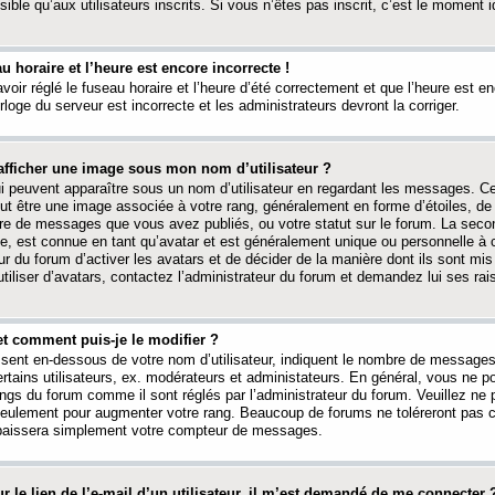
ible qu’aux utilisateurs inscrits. Si vous n’êtes pas inscrit, c’est le moment id
au horaire et l’heure est encore incorrecte !
avoir réglé le fuseau horaire et l’heure d’été correctement et que l’heure est e
rloge du serveur est incorrecte et les administrateurs devront la corriger.
fficher une image sous mon nom d’utilisateur ?
ui peuvent apparaître sous un nom d’utilisateur en regardant les messages. C
peut être une image associée à votre rang, généralement en forme d’étoiles, de
bre de messages que vous avez publiés, ou votre statut sur le forum. La seco
, est connue en tant qu’avatar et est généralement unique ou personnelle à c
ur du forum d’activer les avatars et de décider de la manière dont ils sont mis 
iliser d’avatars, contactez l’administrateur du forum et demandez lui ses rai
et comment puis-je le modifier ?
ssent en-dessous de votre nom d’utilisateur, indiquent le nombre de message
certains utilisateurs, ex. modérateurs et administateurs. En général, vous ne
angs du forum comme il sont réglés par l’administrateur du forum. Veuillez ne
 seulement pour augmenter votre rang. Beaucoup de forums ne toléreront pas c
abaissera simplement votre compteur de messages.
r le lien de l’e-mail d’un utilisateur, il m’est demandé de me connecter 