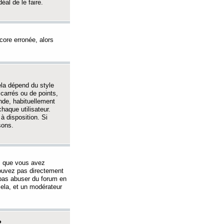
éal de le faire.
ncore erronée, alors
ela dépend du style
 carrés ou de points,
nde, habituellement
haque utilisateur.
à disposition. Si
sons.
s que vous avez
 pouvez pas directement
 pas abuser du forum en
ela, et un modérateur
?