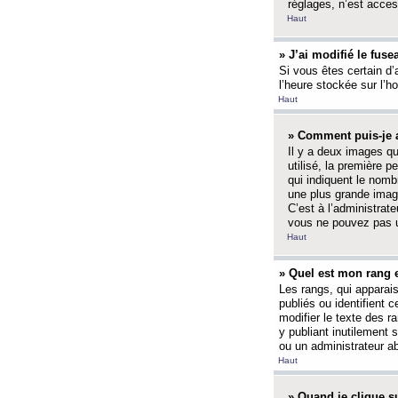
réglages, n’est access
Haut
» J’ai modifié le fuse
Si vous êtes certain d’
l’heure stockée sur l’ho
Haut
» Comment puis-je a
Il y a deux images q
utilisé, la première 
qui indiquent le nom
une plus grande image
C’est à l’administrate
vous ne pouvez pas ut
Haut
» Quel est mon rang 
Les rangs, qui apparai
publiés ou identifient 
modifier le texte des r
y publiant inutilement
ou un administrateur 
Haut
» Quand je clique su