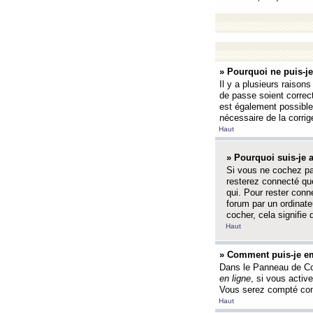
» Pourquoi ne puis-j
Il y a plusieurs raison
de passe soient correct
est également possible q
nécessaire de la corrige
Haut
» Pourquoi suis-je
Si vous ne cochez p
resterez connecté que
qui. Pour rester con
forum par un ordinate
cocher, cela signifie 
Haut
» Comment puis-je em
Dans le Panneau de Con
en ligne
, si vous activ
Vous serez compté com
Haut