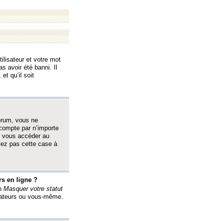
ilisateur et votre mot
s avoir été banni. Il
et qu’il soit
orum, vous ne
 compte par n’importe
i vous accéder au
oyez pas cette case à
s en ligne ?
on
Masquer votre statut
érateurs ou vous-même.