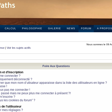
CALCUL
PHILOSOPHIE
GALERIE
NEWS
FORUM
A PROPO
Nous sommes le 09 A
onse
|
Voir les sujets actifs
Foire Aux Questions
et d’inscription
 me connecter ?
tiquement déconnecté ?
 que mon nom d’utisateur apparaisse dans la liste des utilisateurs en ligne ?
sse !
peux pas me connecter !
le passé mais ne peux plus me connecter à présent ?!
m’inscrire ?
ous les cookies du forum” ?
de l’utilisateur
r mes réglages ?