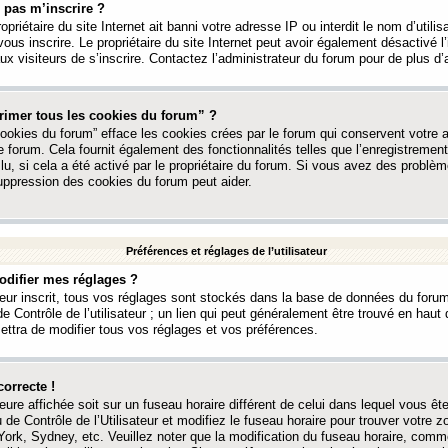
 pas m’inscrire ?
ropriétaire du site Internet ait banni votre adresse IP ou interdit le nom d’utili
vous inscrire. Le propriétaire du site Internet peut avoir également désactivé l’
 visiteurs de s’inscrire. Contactez l’administrateur du forum pour de plus d’
rimer tous les cookies du forum” ?
ookies du forum” efface les cookies crées par le forum qui conservent votre au
e forum. Cela fournit également des fonctionnalités telles que l’enregistrement
u, si cela a été activé par le propriétaire du forum. Si vous avez des probl
uppression des cookies du forum peut aider.
Préférences et réglages de l’utilisateur
difier mes réglages ?
teur inscrit, tous vos réglages sont stockés dans la base de données du forum
e Contrôle de l’utilisateur ; un lien qui peut généralement être trouvé en hau
tra de modifier tous vos réglages et vos préférences.
correcte !
heure affichée soit sur un fuseau horaire différent de celui dans lequel vous ête
 de Contrôle de l’Utilisateur et modifiez le fuseau horaire pour trouver votre z
ork, Sydney, etc. Veuillez noter que la modification du fuseau horaire, comm