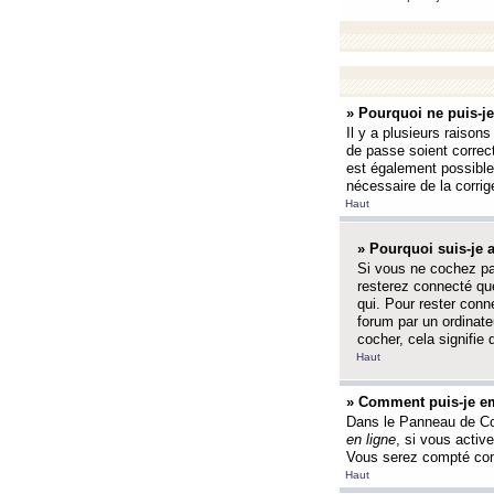
» Pourquoi ne puis-j
Il y a plusieurs raison
de passe soient correct
est également possible q
nécessaire de la corrige
Haut
» Pourquoi suis-je
Si vous ne cochez p
resterez connecté que
qui. Pour rester con
forum par un ordinate
cocher, cela signifie 
Haut
» Comment puis-je em
Dans le Panneau de Con
en ligne
, si vous activ
Vous serez compté com
Haut