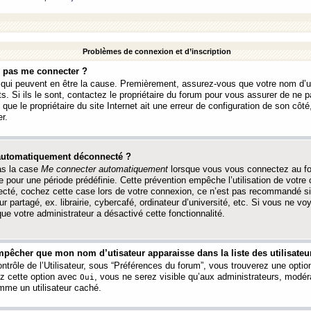
Problèmes de connexion et d’inscription
e pas me connecter ?
s qui peuvent en être la cause. Premièrement, assurez-vous que votre nom d’ut
s. Si ils le sont, contactez le propriétaire du forum pour vous assurer de ne pa
ue le propriétaire du site Internet ait une erreur de configuration de son côté, 
r.
 automatiquement déconnecté ?
as la case
Me connecter automatiquement
lorsque vous vous connectez au f
 pour une période prédéfinie. Cette prévention empêche l’utilisation de votre
necté, cochez cette case lors de votre connexion, ce n’est pas recommandé s
ur partagé, ex. librairie, cybercafé, ordinateur d’université, etc. Si vous ne v
que votre administrateur a désactivé cette fonctionnalité.
pêcher que mon nom d’utisateur apparaisse dans la liste des utilisateur
trôle de l’Utilisateur, sous “Préférences du forum”, vous trouverez une opti
ez cette option avec
, vous ne serez visible qu’aux administrateurs, mod
Oui
me un utilisateur caché.