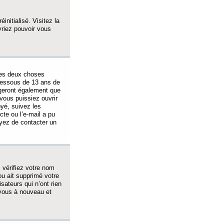
initialisé. Visitez la
vriez pouvoir vous
 des deux choses
-dessous de 13 ans de
igeront également que
vous puissiez ouvrir
oyé, suivez les
cte ou l’e-mail a pu
ayez de contacter un
, vérifiez votre nom
ou ait supprimé votre
sateurs qui n’ont rien
z-vous à nouveau et