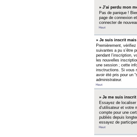
» J’ai perdu mon mo
Pas de panique ! Bien
page de connexion et
connecter de nouvea
Haut
» Je suis inscrit mai
Premièrement, vérifiez 
suivantes a pu s’être 
pendant l’inscription,
les nouvelles inscripti
une session ; cette inf
insctructions. Si vous 
avoir été pris pour un 
administrateur.
Haut
» Je me suis inscri
Essayez de localiser 
d’utilisateur et votr
compte pour une certa
publiés depuis longte
essayez de participe
Haut