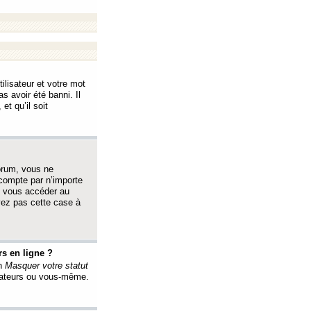
ilisateur et votre mot
s avoir été banni. Il
et qu’il soit
orum, vous ne
 compte par n’importe
i vous accéder au
oyez pas cette case à
s en ligne ?
on
Masquer votre statut
érateurs ou vous-même.