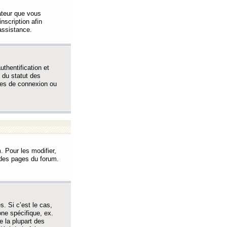
sateur que vous
inscription afin
assistance.
thentification et
 du statut des
èmes de connexion ou
. Pour les modifier,
t des pages du forum.
s. Si c’est le cas,
one spécifique, ex.
e la plupart des