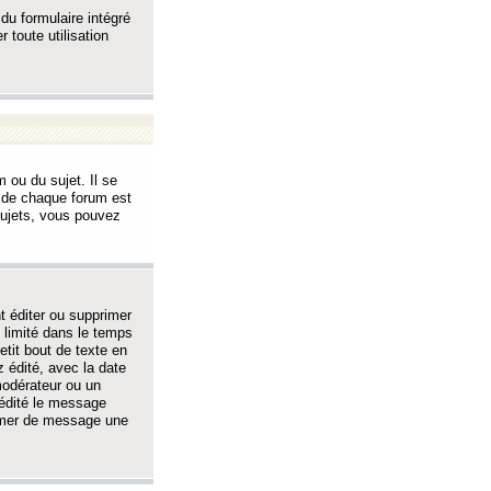
 du formulaire intégré
 toute utilisation
 ou du sujet. Il se
s de chaque forum est
sujets, vous pouvez
 éditer ou supprimer
 limité dans le temps
tit bout de texte en
 édité, avec la date
 modérateur ou un
 édité le message
rimer de message une