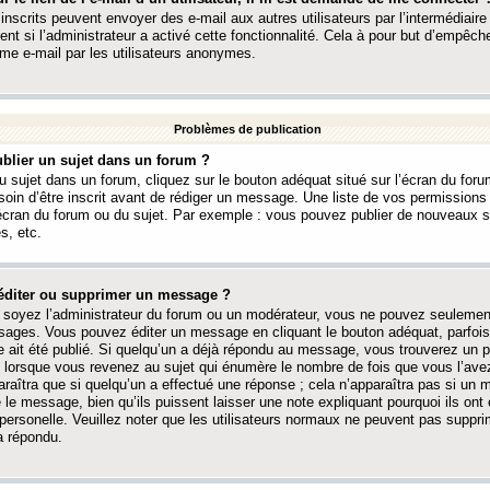
 inscrits peuvent envoyer des e-mail aux autres utilisateurs par l’intermédiaire
ent si l’administrateur a activé cette fonctionnalité. Cela à pour but d’empêcher
me e-mail par les utilisateurs anonymes.
Problèmes de publication
blier un sujet dans un forum ?
 sujet dans un forum, cliquez sur le bouton adéquat situé sur l’écran du forum
oin d’être inscrit avant de rédiger un message. Une liste de vos permission
’écran du forum ou du sujet. Par exemple : vous pouvez publier de nouveaux 
s, etc.
éditer ou supprimer un message ?
soyez l’administrateur du forum ou un modérateur, vous ne pouvez seulement
ages. Vous pouvez éditer un message en cliquant le bouton adéquat, parfois
ait été publié. Si quelqu’un a déjà répondu au message, vous trouverez un pe
orsque vous revenez au sujet qui énumère le nombre de fois que vous l’avez
paraîtra que si quelqu’un a effectué une réponse ; cela n’apparaîtra pas si un
é le message, bien qu’ils puissent laisser une note expliquant pourquoi ils ont
 personelle. Veuillez noter que les utilisateurs normaux ne peuvent pas supp
a répondu.