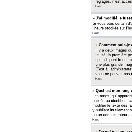
réglages, n’est access
Haut
» J’ai modifié le fuse
Si vous êtes certain d’
l’heure stockée sur l’ho
Haut
» Comment puis-je a
Il y a deux images q
utilisé, la première 
qui indiquent le nom
une plus grande image
C’est à l’administrate
vous ne pouvez pas ut
Haut
» Quel est mon rang 
Les rangs, qui apparai
publiés ou identifient 
modifier le texte des r
y publiant inutilement
ou un administrateur 
Haut
» Quand je clique su