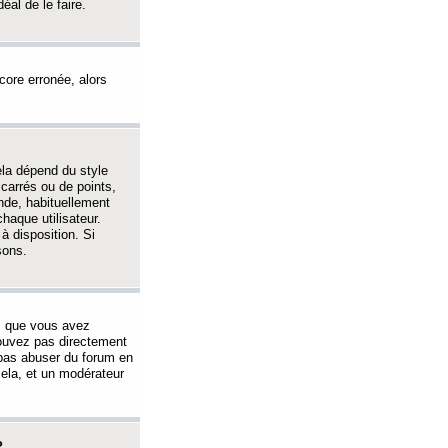
éal de le faire.
ncore erronée, alors
ela dépend du style
 carrés ou de points,
nde, habituellement
haque utilisateur.
à disposition. Si
sons.
s que vous avez
 pouvez pas directement
 pas abuser du forum en
ela, et un modérateur
?