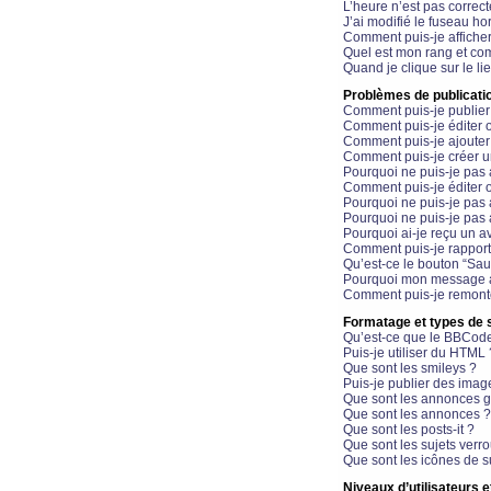
L’heure n’est pas correct
J’ai modifié le fuseau hor
Comment puis-je affiche
Quel est mon rang et com
Quand je clique sur le li
Problèmes de publicati
Comment puis-je publier
Comment puis-je éditer
Comment puis-je ajoute
Comment puis-je créer 
Pourquoi ne puis-je pas 
Comment puis-je éditer 
Pourquoi ne puis-je pas
Pourquoi ne puis-je pas 
Pourquoi ai-je reçu un a
Comment puis-je rappor
Qu’est-ce le bouton “Sauv
Pourquoi mon message a-
Comment puis-je remonte
Formatage et types de 
Qu’est-ce que le BBCod
Puis-je utiliser du HTML 
Que sont les smileys ?
Puis-je publier des imag
Que sont les annonces g
Que sont les annonces ?
Que sont les posts-it ?
Que sont les sujets verro
Que sont les icônes de s
Niveaux d’utilisateurs e