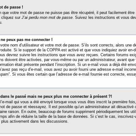
t de passe !
 que votre mot de passe ne puisse pas être récupéré, il peut facilement être ré
 cliquez sur
J’ai perdu mon mot de passe
. Suivez les instructions et vous de
u.
s ne peux pas me connecter !
votre nom d’utilisateur et votre mot de passe. S’ils sont corrects, alors une
produite. Si le support de la COPPA est activé et que vous indiquiez avoir en
 vous devrez suivre les instructions que vous avez reçues. Certains forums ex
ons doivent être activées, par vous-même ou par un administrateur, avant que 
ormation était présente pendant l’inscription. Si un e-mail vous a déjà été env
n’avez pas reçu d’e-mail, vous avez pu avoir fourni une adresse e-mail incorre
“spam”. Si vous êtes certain que l’adresse de e-mail fournie est correcte, ess
t dans le passé mais ne peux plus me connecter à présent ?!
l’e-mail qui vous a été envoyé lorsque vous vous êtes inscrit la première fois
e mot de passe et réessayez. Il est possible qu’un administrateur ait désactivé 
ine raison. En outre, beaucoup de forums suppriment périodiquement les utili
mps afin de réduire la taille de la base de données. Si c’est le cas, inscrive
r plus activement dans les discussions.