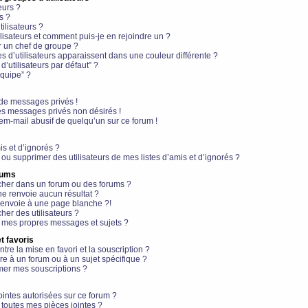
eurs ?
s ?
ilisateurs ?
lisateurs et comment puis-je en rejoindre un ?
 un chef de groupe ?
s d’utilisateurs apparaissent dans une couleur différente ?
’utilisateurs par défaut” ?
équipe” ?
de messages privés !
es messages privés non désirés !
em-mail abusif de quelqu’un sur ce forum !
is et d’ignorés ?
ou supprimer des utilisateurs de mes listes d’amis et d’ignorés ?
rums
her dans un forum ou des forums ?
e renvoie aucun résultat ?
envoie à une page blanche ?!
er des utilisateurs ?
 mes propres messages et sujets ?
t favoris
ntre la mise en favori et la souscription ?
e à un forum ou à un sujet spécifique ?
er mes souscriptions ?
ointes autorisées sur ce forum ?
toutes mes pièces jointes ?