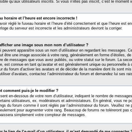
ible qu’aux utilisateurs inscrits. Si vous n’êtes pas inscrit, c’est le moment id
au horaire et l’heure est encore incorrecte !
avoir réglé le fuseau horaire et l’heure d’été correctement et que l’heure est e
rloge du serveur est incorrecte et les administrateurs devront la corriger.
fficher une image sous mon nom d’utilisateur ?
ui peuvent apparaître sous un nom d’utilisateur en regardant les messages. C
peut être une image associée à votre rang, généralement en forme d’étoiles, de
bre de messages que vous avez publiés, ou votre statut sur le forum. La seco
, est connue en tant qu’avatar et est généralement unique ou personnelle à c
ur du forum d’activer les avatars et de décider de la manière dont ils sont mis 
iliser d’avatars, contactez l’administrateur du forum et demandez lui ses rai
et comment puis-je le modifier ?
ssent en-dessous de votre nom d’utilisateur, indiquent le nombre de message
certains utilisateurs, ex. modérateurs et administateurs. En général, vous ne
angs du forum comme il sont réglés par l’administrateur du forum. Veuillez ne
 seulement pour augmenter votre rang. Beaucoup de forums ne toléreront pas c
abaissera simplement votre compteur de messages.
r le lien de l’e-mail d’un utilisateur, il m’est demandé de me connecter 