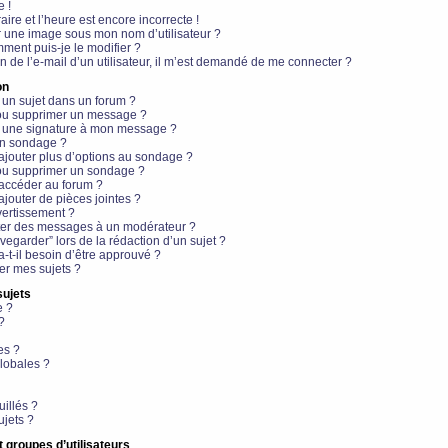
e !
aire et l’heure est encore incorrecte !
r une image sous mon nom d’utilisateur ?
ment puis-je le modifier ?
en de l’e-mail d’un utilisateur, il m’est demandé de me connecter ?
on
 un sujet dans un forum ?
 ou supprimer un message ?
r une signature à mon message ?
un sondage ?
ajouter plus d’options au sondage ?
ou supprimer un sondage ?
 accéder au forum ?
ajouter de pièces jointes ?
vertissement ?
ter des messages à un modérateur ?
egarder” lors de la rédaction d’un sujet ?
t-il besoin d’être approuvé ?
r mes sujets ?
sujets
e ?
?
es ?
lobales ?
uillés ?
ujets ?
t groupes d’utilisateurs