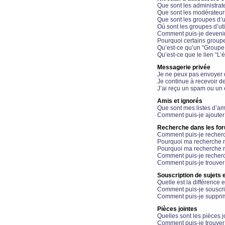
Que sont les administrat
Que sont les modérateur
Que sont les groupes d’ut
Où sont les groupes d’uti
Comment puis-je devenir
Pourquoi certains groupe
Qu’est-ce qu’un “Groupe d
Qu’est-ce que le lien “L’
Messagerie privée
Je ne peux pas envoyer 
Je continue à recevoir d
J’ai reçu un spam ou un 
Amis et ignorés
Que sont mes listes d’am
Comment puis-je ajouter 
Recherche dans les fo
Comment puis-je recherc
Pourquoi ma recherche n
Pourquoi ma recherche r
Comment puis-je recherch
Comment puis-je trouver
Souscription de sujets e
Quelle est la différence e
Comment puis-je souscrir
Comment puis-je supprim
Pièces jointes
Quelles sont les pièces j
Comment puis-je trouver 