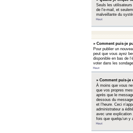
Seuls les utilisateurs
de l’e-mail, et seulem
malveillante du systè
Haut
» Comment puis-je pu
Pour publier un nouveau
peut que vous ayez bes
disponible en bas de l
voter dans les sondage
Haut
» Comment puis-je 
À moins que vous ne 
que vos propres mess
après que le message 
dessous du message l
et l’heure. Ceci n’ap
administrateur a édit
avec une explication
fois que quelqu’un y 
Haut