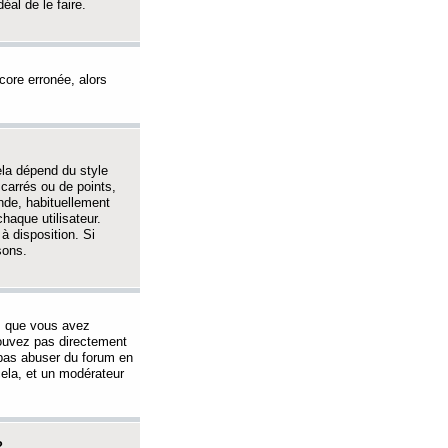
éal de le faire.
ncore erronée, alors
ela dépend du style
 carrés ou de points,
nde, habituellement
haque utilisateur.
à disposition. Si
sons.
s que vous avez
 pouvez pas directement
 pas abuser du forum en
ela, et un modérateur
?