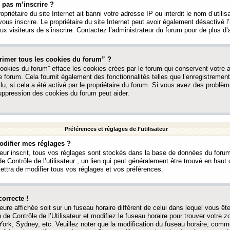
 pas m’inscrire ?
ropriétaire du site Internet ait banni votre adresse IP ou interdit le nom d’utili
vous inscrire. Le propriétaire du site Internet peut avoir également désactivé l’
 visiteurs de s’inscrire. Contactez l’administrateur du forum pour de plus d’
rimer tous les cookies du forum” ?
ookies du forum” efface les cookies crées par le forum qui conservent votre au
e forum. Cela fournit également des fonctionnalités telles que l’enregistrement
u, si cela a été activé par le propriétaire du forum. Si vous avez des probl
uppression des cookies du forum peut aider.
Préférences et réglages de l’utilisateur
difier mes réglages ?
teur inscrit, tous vos réglages sont stockés dans la base de données du forum
e Contrôle de l’utilisateur ; un lien qui peut généralement être trouvé en hau
tra de modifier tous vos réglages et vos préférences.
correcte !
heure affichée soit sur un fuseau horaire différent de celui dans lequel vous ête
 de Contrôle de l’Utilisateur et modifiez le fuseau horaire pour trouver votre z
ork, Sydney, etc. Veuillez noter que la modification du fuseau horaire, comm