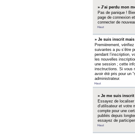
» J’ai perdu mon mo
Pas de panique ! Bien
page de connexion et
connecter de nouvea
Haut
» Je suis inscrit mai
Premièrement, vérifiez 
suivantes a pu s’être 
pendant l’inscription,
les nouvelles inscripti
une session ; cette inf
insctructions. Si vous 
avoir été pris pour un 
administrateur.
Haut
» Je me suis inscri
Essayez de localiser 
d’utilisateur et votr
compte pour une certa
publiés depuis longte
essayez de participe
Haut