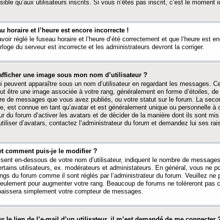
ible qu’aux utilisateurs inscrits. Si vous n’êtes pas inscrit, c’est le moment id
au horaire et l’heure est encore incorrecte !
avoir réglé le fuseau horaire et l’heure d’été correctement et que l’heure est e
rloge du serveur est incorrecte et les administrateurs devront la corriger.
fficher une image sous mon nom d’utilisateur ?
ui peuvent apparaître sous un nom d’utilisateur en regardant les messages. C
peut être une image associée à votre rang, généralement en forme d’étoiles, de
bre de messages que vous avez publiés, ou votre statut sur le forum. La seco
, est connue en tant qu’avatar et est généralement unique ou personnelle à c
ur du forum d’activer les avatars et de décider de la manière dont ils sont mis 
iliser d’avatars, contactez l’administrateur du forum et demandez lui ses rai
et comment puis-je le modifier ?
ssent en-dessous de votre nom d’utilisateur, indiquent le nombre de message
certains utilisateurs, ex. modérateurs et administateurs. En général, vous ne
angs du forum comme il sont réglés par l’administrateur du forum. Veuillez ne
 seulement pour augmenter votre rang. Beaucoup de forums ne toléreront pas c
abaissera simplement votre compteur de messages.
r le lien de l’e-mail d’un utilisateur, il m’est demandé de me connecter 