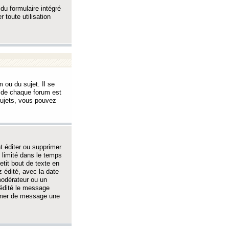
 du formulaire intégré
 toute utilisation
 ou du sujet. Il se
s de chaque forum est
sujets, vous pouvez
 éditer ou supprimer
 limité dans le temps
tit bout de texte en
 édité, avec la date
 modérateur ou un
 édité le message
rimer de message une