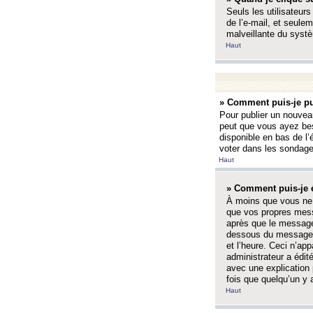
Seuls les utilisateurs
de l’e-mail, et seulem
malveillante du systè
Haut
» Comment puis-je pu
Pour publier un nouveau
peut que vous ayez bes
disponible en bas de l
voter dans les sondage
Haut
» Comment puis-je 
À moins que vous ne 
que vos propres mess
après que le message 
dessous du message l
et l’heure. Ceci n’ap
administrateur a édit
avec une explication
fois que quelqu’un y 
Haut