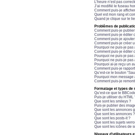
L’heure n’est pas correct
J’ai modifié le fuseau hor
Comment puis-je affiche
Quel est mon rang et com
Quand je clique sur le li
Problèmes de publicati
Comment puis-je publier
Comment puis-je éditer
Comment puis-je ajoute
Comment puis-je créer 
Pourquoi ne puis-je pas 
Comment puis-je éditer 
Pourquoi ne puis-je pas
Pourquoi ne puis-je pas 
Pourquoi ai-je reçu un a
Comment puis-je rappor
Qu’est-ce le bouton “Sauv
Pourquoi mon message a-
Comment puis-je remonte
Formatage et types de 
Qu’est-ce que le BBCod
Puis-je utiliser du HTML 
Que sont les smileys ?
Puis-je publier des imag
Que sont les annonces g
Que sont les annonces ?
Que sont les posts-it ?
Que sont les sujets verro
Que sont les icônes de s
Niveaux d’utilisateurs e