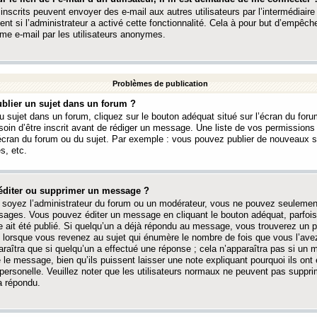
 inscrits peuvent envoyer des e-mail aux autres utilisateurs par l’intermédiaire
ent si l’administrateur a activé cette fonctionnalité. Cela à pour but d’empêcher
me e-mail par les utilisateurs anonymes.
Problèmes de publication
blier un sujet dans un forum ?
 sujet dans un forum, cliquez sur le bouton adéquat situé sur l’écran du forum
oin d’être inscrit avant de rédiger un message. Une liste de vos permission
’écran du forum ou du sujet. Par exemple : vous pouvez publier de nouveaux 
s, etc.
éditer ou supprimer un message ?
soyez l’administrateur du forum ou un modérateur, vous ne pouvez seulement
ages. Vous pouvez éditer un message en cliquant le bouton adéquat, parfois
ait été publié. Si quelqu’un a déjà répondu au message, vous trouverez un pe
orsque vous revenez au sujet qui énumère le nombre de fois que vous l’avez
paraîtra que si quelqu’un a effectué une réponse ; cela n’apparaîtra pas si un
é le message, bien qu’ils puissent laisser une note expliquant pourquoi ils ont
 personelle. Veuillez noter que les utilisateurs normaux ne peuvent pas supp
a répondu.