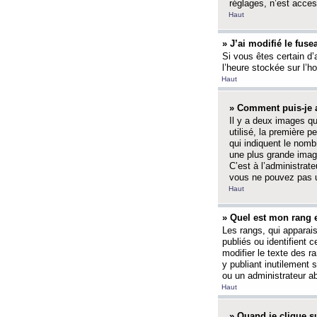
réglages, n’est access
Haut
» J’ai modifié le fuse
Si vous êtes certain d’
l’heure stockée sur l’ho
Haut
» Comment puis-je a
Il y a deux images q
utilisé, la première 
qui indiquent le nom
une plus grande image
C’est à l’administrate
vous ne pouvez pas ut
Haut
» Quel est mon rang 
Les rangs, qui apparai
publiés ou identifient 
modifier le texte des r
y publiant inutilement
ou un administrateur 
Haut
» Quand je clique su