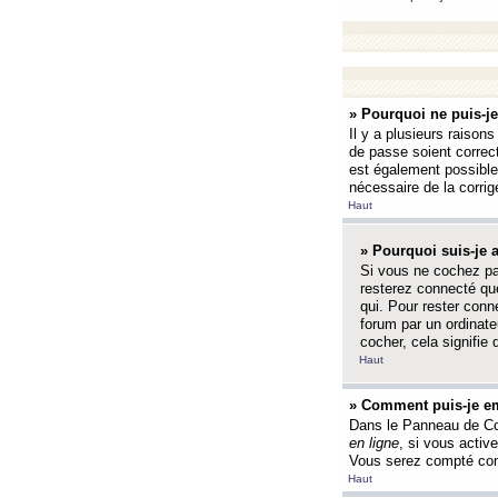
» Pourquoi ne puis-j
Il y a plusieurs raison
de passe soient correct
est également possible q
nécessaire de la corrige
Haut
» Pourquoi suis-je
Si vous ne cochez p
resterez connecté que
qui. Pour rester con
forum par un ordinate
cocher, cela signifie 
Haut
» Comment puis-je em
Dans le Panneau de Con
en ligne
, si vous activ
Vous serez compté com
Haut