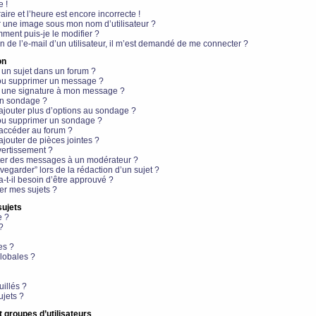
e !
aire et l’heure est encore incorrecte !
r une image sous mon nom d’utilisateur ?
ment puis-je le modifier ?
en de l’e-mail d’un utilisateur, il m’est demandé de me connecter ?
on
 un sujet dans un forum ?
 ou supprimer un message ?
r une signature à mon message ?
un sondage ?
ajouter plus d’options au sondage ?
ou supprimer un sondage ?
 accéder au forum ?
ajouter de pièces jointes ?
vertissement ?
ter des messages à un modérateur ?
egarder” lors de la rédaction d’un sujet ?
t-il besoin d’être approuvé ?
r mes sujets ?
sujets
e ?
?
es ?
lobales ?
uillés ?
ujets ?
t groupes d’utilisateurs