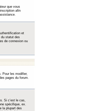
sateur que vous
inscription afin
assistance.
thentification et
 du statut des
èmes de connexion ou
. Pour les modifier,
t des pages du forum.
s. Si c’est le cas,
one spécifique, ex.
e la plupart des