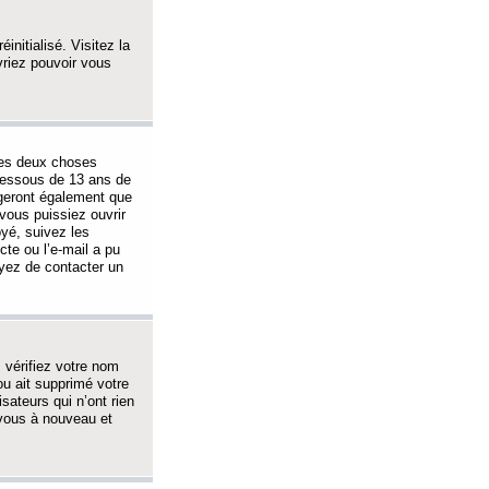
initialisé. Visitez la
vriez pouvoir vous
 des deux choses
-dessous de 13 ans de
igeront également que
vous puissiez ouvrir
oyé, suivez les
cte ou l’e-mail a pu
ayez de contacter un
, vérifiez votre nom
ou ait supprimé votre
sateurs qui n’ont rien
z-vous à nouveau et