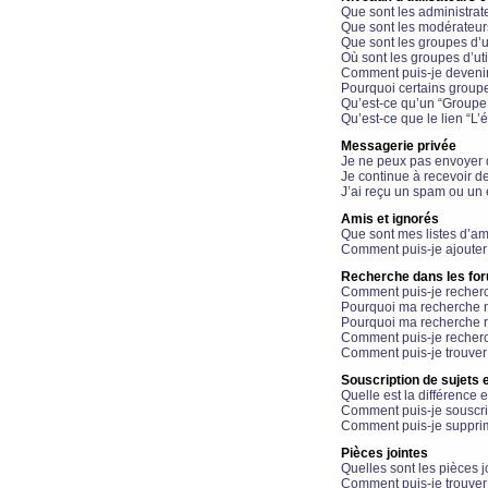
Que sont les administrat
Que sont les modérateur
Que sont les groupes d’ut
Où sont les groupes d’uti
Comment puis-je devenir
Pourquoi certains groupe
Qu’est-ce qu’un “Groupe d
Qu’est-ce que le lien “L’
Messagerie privée
Je ne peux pas envoyer 
Je continue à recevoir d
J’ai reçu un spam ou un 
Amis et ignorés
Que sont mes listes d’am
Comment puis-je ajouter 
Recherche dans les fo
Comment puis-je recherc
Pourquoi ma recherche n
Pourquoi ma recherche r
Comment puis-je recherch
Comment puis-je trouver
Souscription de sujets e
Quelle est la différence e
Comment puis-je souscrir
Comment puis-je supprim
Pièces jointes
Quelles sont les pièces j
Comment puis-je trouver 