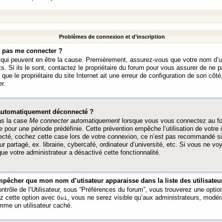
Problèmes de connexion et d’inscription
e pas me connecter ?
s qui peuvent en être la cause. Premièrement, assurez-vous que votre nom d’ut
s. Si ils le sont, contactez le propriétaire du forum pour vous assurer de ne pa
ue le propriétaire du site Internet ait une erreur de configuration de son côté, 
r.
 automatiquement déconnecté ?
as la case
Me connecter automatiquement
lorsque vous vous connectez au f
 pour une période prédéfinie. Cette prévention empêche l’utilisation de votre
necté, cochez cette case lors de votre connexion, ce n’est pas recommandé s
ur partagé, ex. librairie, cybercafé, ordinateur d’université, etc. Si vous ne v
que votre administrateur a désactivé cette fonctionnalité.
pêcher que mon nom d’utisateur apparaisse dans la liste des utilisateur
trôle de l’Utilisateur, sous “Préférences du forum”, vous trouverez une opti
ez cette option avec
, vous ne serez visible qu’aux administrateurs, mod
Oui
me un utilisateur caché.