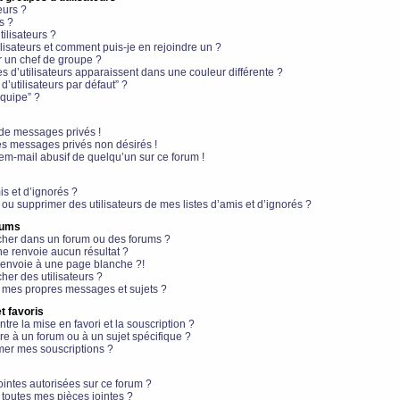
eurs ?
s ?
ilisateurs ?
lisateurs et comment puis-je en rejoindre un ?
 un chef de groupe ?
s d’utilisateurs apparaissent dans une couleur différente ?
’utilisateurs par défaut” ?
équipe” ?
de messages privés !
es messages privés non désirés !
em-mail abusif de quelqu’un sur ce forum !
is et d’ignorés ?
ou supprimer des utilisateurs de mes listes d’amis et d’ignorés ?
rums
her dans un forum ou des forums ?
e renvoie aucun résultat ?
envoie à une page blanche ?!
er des utilisateurs ?
 mes propres messages et sujets ?
t favoris
ntre la mise en favori et la souscription ?
e à un forum ou à un sujet spécifique ?
er mes souscriptions ?
ointes autorisées sur ce forum ?
toutes mes pièces jointes ?