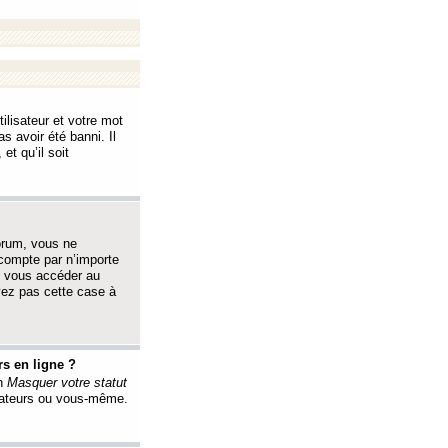
ilisateur et votre mot
s avoir été banni. Il
et qu’il soit
orum, vous ne
 compte par n’importe
i vous accéder au
oyez pas cette case à
s en ligne ?
on
Masquer votre statut
érateurs ou vous-même.