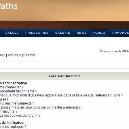
CALCUL
PHILOSOPHIE
GALERIE
NEWS
FORUM
A PROPO
Nous sommes le 09 A
onse
|
Voir les sujets actifs
Foire Aux Questions
et d’inscription
 me connecter ?
tiquement déconnecté ?
 que mon nom d’utisateur apparaisse dans la liste des utilisateurs en ligne ?
sse !
peux pas me connecter !
le passé mais ne peux plus me connecter à présent ?!
m’inscrire ?
ous les cookies du forum” ?
de l’utilisateur
r mes réglages ?