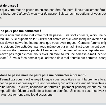
t de passe !
 que votre mot de passe ne puisse pas être récupéré, il peut facilement être ré
 cliquez sur
J’ai perdu mon mot de passe
. Suivez les instructions et vous de
u.
s ne peux pas me connecter !
votre nom d’utilisateur et votre mot de passe. S’ils sont corrects, alors une
produite. Si le support de la COPPA est activé et que vous indiquiez avoir en
 vous devrez suivre les instructions que vous avez reçues. Certains forums ex
ons doivent être activées, par vous-même ou par un administrateur, avant que 
ormation était présente pendant l’inscription. Si un e-mail vous a déjà été env
n’avez pas reçu d’e-mail, vous avez pu avoir fourni une adresse e-mail incorre
“spam”. Si vous êtes certain que l’adresse de e-mail fournie est correcte, ess
t dans le passé mais ne peux plus me connecter à présent ?!
l’e-mail qui vous a été envoyé lorsque vous vous êtes inscrit la première fois
e mot de passe et réessayez. Il est possible qu’un administrateur ait désactivé 
ine raison. En outre, beaucoup de forums suppriment périodiquement les utili
mps afin de réduire la taille de la base de données. Si c’est le cas, inscrive
r plus activement dans les discussions.