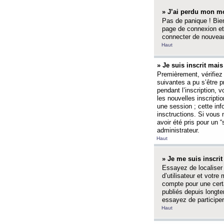
» J’ai perdu mon mo
Pas de panique ! Bien
page de connexion et
connecter de nouvea
Haut
» Je suis inscrit mai
Premièrement, vérifiez 
suivantes a pu s’être 
pendant l’inscription,
les nouvelles inscripti
une session ; cette inf
insctructions. Si vous 
avoir été pris pour un 
administrateur.
Haut
» Je me suis inscri
Essayez de localiser 
d’utilisateur et votr
compte pour une certa
publiés depuis longte
essayez de participe
Haut