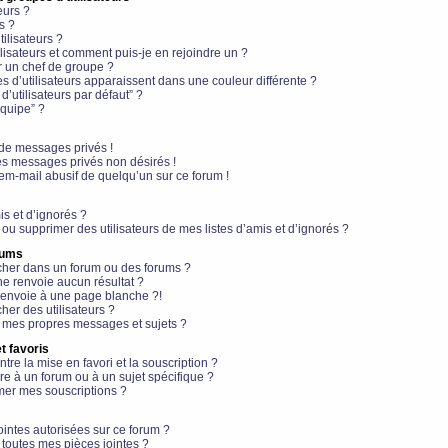
eurs ?
s ?
ilisateurs ?
lisateurs et comment puis-je en rejoindre un ?
 un chef de groupe ?
s d’utilisateurs apparaissent dans une couleur différente ?
’utilisateurs par défaut” ?
équipe” ?
de messages privés !
es messages privés non désirés !
em-mail abusif de quelqu’un sur ce forum !
is et d’ignorés ?
ou supprimer des utilisateurs de mes listes d’amis et d’ignorés ?
rums
her dans un forum ou des forums ?
e renvoie aucun résultat ?
envoie à une page blanche ?!
er des utilisateurs ?
 mes propres messages et sujets ?
t favoris
ntre la mise en favori et la souscription ?
e à un forum ou à un sujet spécifique ?
er mes souscriptions ?
ointes autorisées sur ce forum ?
toutes mes pièces jointes ?