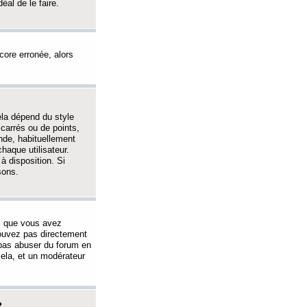
éal de le faire.
ncore erronée, alors
ela dépend du style
 carrés ou de points,
nde, habituellement
haque utilisateur.
à disposition. Si
sons.
s que vous avez
 pouvez pas directement
 pas abuser du forum en
ela, et un modérateur
?