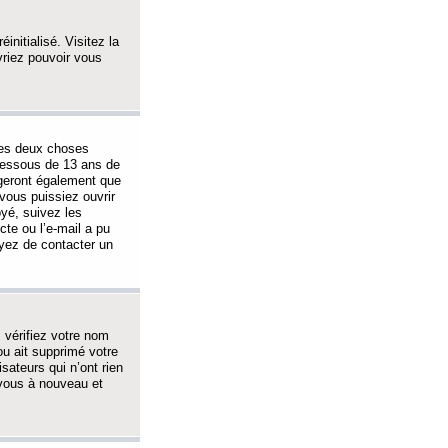
initialisé. Visitez la
vriez pouvoir vous
 des deux choses
-dessous de 13 ans de
igeront également que
vous puissiez ouvrir
oyé, suivez les
cte ou l’e-mail a pu
ayez de contacter un
, vérifiez votre nom
ou ait supprimé votre
sateurs qui n’ont rien
z-vous à nouveau et