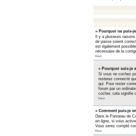
» Pourquoi ne puis-j
Il y a plusieurs raison
de passe soient correct
est également possible q
nécessaire de la corrige
Haut
» Pourquoi suis-je
Si vous ne cochez p
resterez connecté que
qui. Pour rester con
forum par un ordinate
cocher, cela signifie 
Haut
» Comment puis-je em
Dans le Panneau de Con
en ligne
, si vous activ
Vous serez compté com
Haut