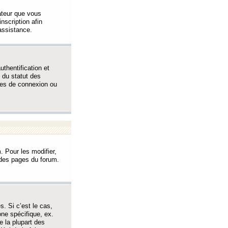
sateur que vous
inscription afin
assistance.
thentification et
 du statut des
èmes de connexion ou
. Pour les modifier,
t des pages du forum.
s. Si c’est le cas,
one spécifique, ex.
e la plupart des