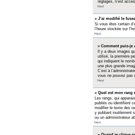
réglages, n’est access
Haut
» J’ai modifié le fuse
Si vous êtes certain d’
l’heure stockée sur l’ho
Haut
» Comment puis-je a
Il y a deux images q
utilisé, la première 
qui indiquent le nom
une plus grande image
C’est à l’administrate
vous ne pouvez pas ut
Haut
» Quel est mon rang 
Les rangs, qui apparai
publiés ou identifient 
modifier le texte des r
y publiant inutilement
ou un administrateur 
Haut
» Quand je clique su