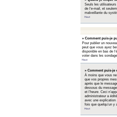
Seuls les utilisateurs
de l’e-mail, et seulem
malveillante du systè
Haut
» Comment puis-je pu
Pour publier un nouveau
peut que vous ayez bes
disponible en bas de l
voter dans les sondage
Haut
» Comment puis-je 
À moins que vous ne 
que vos propres mess
après que le message 
dessous du message l
et l’heure. Ceci n’ap
administrateur a édit
avec une explication
fois que quelqu’un y 
Haut