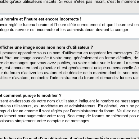
ible qu’aux utilisateurs inscrits. Si vous n’êtes pas inscrit, c’est le moment id
au horaire et l’heure est encore incorrecte !
avoir réglé le fuseau horaire et l’heure d’été correctement et que l’heure est e
rloge du serveur est incorrecte et les administrateurs devront la corriger.
fficher une image sous mon nom d’utilisateur ?
ui peuvent apparaître sous un nom d’utilisateur en regardant les messages. C
peut être une image associée à votre rang, généralement en forme d’étoiles, de
bre de messages que vous avez publiés, ou votre statut sur le forum. La seco
, est connue en tant qu’avatar et est généralement unique ou personnelle à c
ur du forum d’activer les avatars et de décider de la manière dont ils sont mis 
iliser d’avatars, contactez l’administrateur du forum et demandez lui ses rai
et comment puis-je le modifier ?
ssent en-dessous de votre nom d’utilisateur, indiquent le nombre de message
certains utilisateurs, ex. modérateurs et administateurs. En général, vous ne
angs du forum comme il sont réglés par l’administrateur du forum. Veuillez ne
 seulement pour augmenter votre rang. Beaucoup de forums ne toléreront pas c
abaissera simplement votre compteur de messages.
r le lien de l’e-mail d’un utilisateur, il m’est demandé de me connecter 