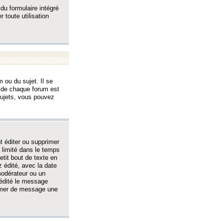
 du formulaire intégré
 toute utilisation
 ou du sujet. Il se
s de chaque forum est
sujets, vous pouvez
 éditer ou supprimer
 limité dans le temps
tit bout de texte en
 édité, avec la date
 modérateur ou un
 édité le message
rimer de message une