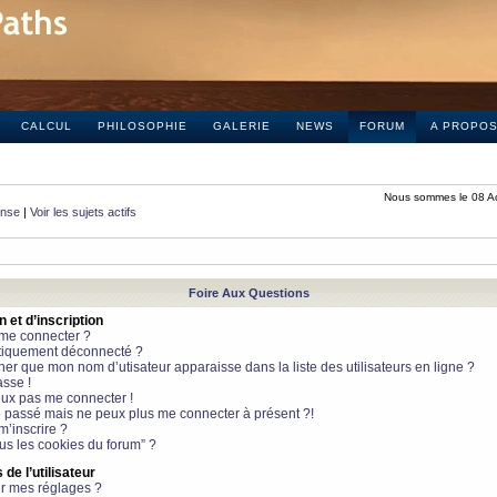
CALCUL
PHILOSOPHIE
GALERIE
NEWS
FORUM
A PROPO
Nous sommes le 08 A
onse
|
Voir les sujets actifs
Foire Aux Questions
et d’inscription
 me connecter ?
tiquement déconnecté ?
 que mon nom d’utisateur apparaisse dans la liste des utilisateurs en ligne ?
sse !
peux pas me connecter !
le passé mais ne peux plus me connecter à présent ?!
m’inscrire ?
ous les cookies du forum” ?
de l’utilisateur
r mes réglages ?