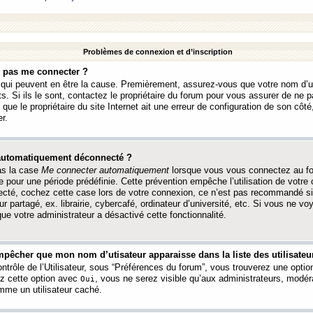
Problèmes de connexion et d’inscription
e pas me connecter ?
s qui peuvent en être la cause. Premièrement, assurez-vous que votre nom d’ut
s. Si ils le sont, contactez le propriétaire du forum pour vous assurer de ne pa
ue le propriétaire du site Internet ait une erreur de configuration de son côté, 
r.
 automatiquement déconnecté ?
as la case
Me connecter automatiquement
lorsque vous vous connectez au f
 pour une période prédéfinie. Cette prévention empêche l’utilisation de votre
necté, cochez cette case lors de votre connexion, ce n’est pas recommandé s
ur partagé, ex. librairie, cybercafé, ordinateur d’université, etc. Si vous ne v
que votre administrateur a désactivé cette fonctionnalité.
pêcher que mon nom d’utisateur apparaisse dans la liste des utilisateur
trôle de l’Utilisateur, sous “Préférences du forum”, vous trouverez une opti
ez cette option avec
, vous ne serez visible qu’aux administrateurs, mod
Oui
me un utilisateur caché.