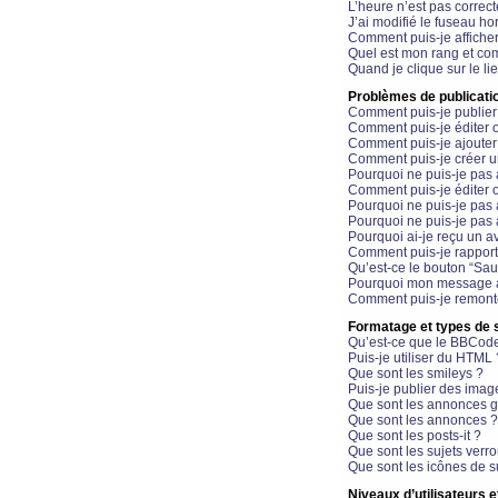
L’heure n’est pas correct
J’ai modifié le fuseau hor
Comment puis-je affiche
Quel est mon rang et com
Quand je clique sur le li
Problèmes de publicati
Comment puis-je publier
Comment puis-je éditer
Comment puis-je ajoute
Comment puis-je créer 
Pourquoi ne puis-je pas 
Comment puis-je éditer 
Pourquoi ne puis-je pas
Pourquoi ne puis-je pas 
Pourquoi ai-je reçu un a
Comment puis-je rappor
Qu’est-ce le bouton “Sauv
Pourquoi mon message a-
Comment puis-je remonte
Formatage et types de 
Qu’est-ce que le BBCod
Puis-je utiliser du HTML 
Que sont les smileys ?
Puis-je publier des imag
Que sont les annonces g
Que sont les annonces ?
Que sont les posts-it ?
Que sont les sujets verro
Que sont les icônes de s
Niveaux d’utilisateurs e