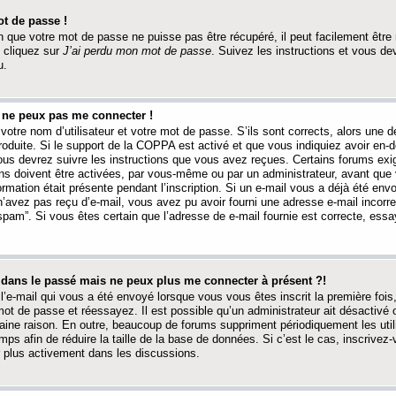
t de passe !
 que votre mot de passe ne puisse pas être récupéré, il peut facilement être ré
 cliquez sur
J’ai perdu mon mot de passe
. Suivez les instructions et vous de
u.
s ne peux pas me connecter !
votre nom d’utilisateur et votre mot de passe. S’ils sont corrects, alors une
produite. Si le support de la COPPA est activé et que vous indiquiez avoir en
 vous devrez suivre les instructions que vous avez reçues. Certains forums ex
ons doivent être activées, par vous-même ou par un administrateur, avant que 
ormation était présente pendant l’inscription. Si un e-mail vous a déjà été env
n’avez pas reçu d’e-mail, vous avez pu avoir fourni une adresse e-mail incorre
“spam”. Si vous êtes certain que l’adresse de e-mail fournie est correcte, ess
t dans le passé mais ne peux plus me connecter à présent ?!
l’e-mail qui vous a été envoyé lorsque vous vous êtes inscrit la première fois
e mot de passe et réessayez. Il est possible qu’un administrateur ait désactivé 
ine raison. En outre, beaucoup de forums suppriment périodiquement les utili
mps afin de réduire la taille de la base de données. Si c’est le cas, inscrive
r plus activement dans les discussions.