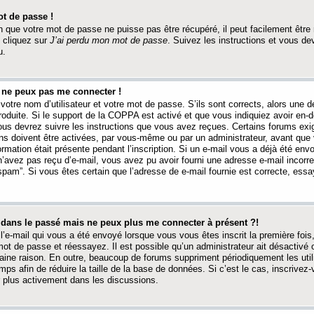
t de passe !
 que votre mot de passe ne puisse pas être récupéré, il peut facilement être ré
 cliquez sur
J’ai perdu mon mot de passe
. Suivez les instructions et vous de
u.
s ne peux pas me connecter !
votre nom d’utilisateur et votre mot de passe. S’ils sont corrects, alors une
produite. Si le support de la COPPA est activé et que vous indiquiez avoir en
 vous devrez suivre les instructions que vous avez reçues. Certains forums ex
ons doivent être activées, par vous-même ou par un administrateur, avant que 
ormation était présente pendant l’inscription. Si un e-mail vous a déjà été env
n’avez pas reçu d’e-mail, vous avez pu avoir fourni une adresse e-mail incorre
“spam”. Si vous êtes certain que l’adresse de e-mail fournie est correcte, ess
t dans le passé mais ne peux plus me connecter à présent ?!
l’e-mail qui vous a été envoyé lorsque vous vous êtes inscrit la première fois
e mot de passe et réessayez. Il est possible qu’un administrateur ait désactivé 
ine raison. En outre, beaucoup de forums suppriment périodiquement les utili
mps afin de réduire la taille de la base de données. Si c’est le cas, inscrive
r plus activement dans les discussions.