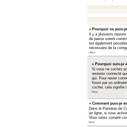
» Pourquoi ne puis-j
Il y a plusieurs raison
de passe soient correct
est également possible q
nécessaire de la corrige
Haut
» Pourquoi suis-je
Si vous ne cochez p
resterez connecté que
qui. Pour rester con
forum par un ordinate
cocher, cela signifie 
Haut
» Comment puis-je em
Dans le Panneau de Con
en ligne
, si vous activ
Vous serez compté com
Haut