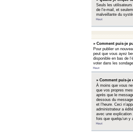
Seuls les utilisateurs
de l’e-mail, et seulem
malveillante du systè
Haut
» Comment puis-je pu
Pour publier un nouveau
peut que vous ayez bes
disponible en bas de l
voter dans les sondage
Haut
» Comment puis-je 
À moins que vous ne 
que vos propres mess
après que le message 
dessous du message l
et l’heure. Ceci n’ap
administrateur a édit
avec une explication
fois que quelqu’un y 
Haut