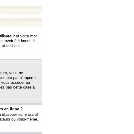
ilisateur et votre mot
s avoir été banni. Il
et qu’il soit
orum, vous ne
 compte par n’importe
i vous accéder au
oyez pas cette case à
s en ligne ?
on
Masquer votre statut
érateurs ou vous-même.