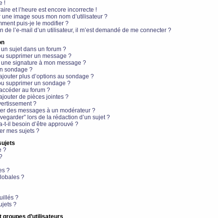
e !
aire et l’heure est encore incorrecte !
r une image sous mon nom d’utilisateur ?
ment puis-je le modifier ?
en de l’e-mail d’un utilisateur, il m’est demandé de me connecter ?
on
 un sujet dans un forum ?
 ou supprimer un message ?
r une signature à mon message ?
un sondage ?
ajouter plus d’options au sondage ?
ou supprimer un sondage ?
 accéder au forum ?
ajouter de pièces jointes ?
vertissement ?
ter des messages à un modérateur ?
egarder” lors de la rédaction d’un sujet ?
t-il besoin d’être approuvé ?
r mes sujets ?
sujets
e ?
?
es ?
lobales ?
uillés ?
ujets ?
t groupes d’utilisateurs