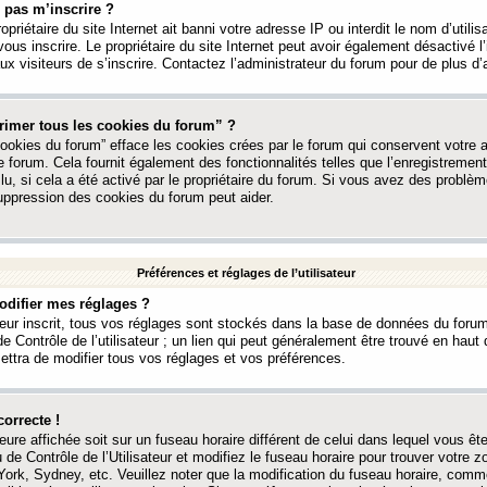
 pas m’inscrire ?
ropriétaire du site Internet ait banni votre adresse IP ou interdit le nom d’utili
vous inscrire. Le propriétaire du site Internet peut avoir également désactivé l’
 visiteurs de s’inscrire. Contactez l’administrateur du forum pour de plus d’
rimer tous les cookies du forum” ?
ookies du forum” efface les cookies crées par le forum qui conservent votre au
e forum. Cela fournit également des fonctionnalités telles que l’enregistrement
u, si cela a été activé par le propriétaire du forum. Si vous avez des probl
uppression des cookies du forum peut aider.
Préférences et réglages de l’utilisateur
difier mes réglages ?
teur inscrit, tous vos réglages sont stockés dans la base de données du forum
e Contrôle de l’utilisateur ; un lien qui peut généralement être trouvé en hau
tra de modifier tous vos réglages et vos préférences.
correcte !
heure affichée soit sur un fuseau horaire différent de celui dans lequel vous ête
 de Contrôle de l’Utilisateur et modifiez le fuseau horaire pour trouver votre z
ork, Sydney, etc. Veuillez noter que la modification du fuseau horaire, comm