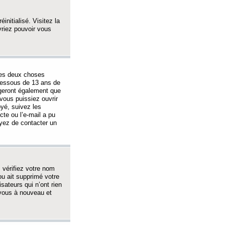
initialisé. Visitez la
vriez pouvoir vous
 des deux choses
-dessous de 13 ans de
igeront également que
vous puissiez ouvrir
oyé, suivez les
cte ou l’e-mail a pu
ayez de contacter un
, vérifiez votre nom
ou ait supprimé votre
sateurs qui n’ont rien
z-vous à nouveau et