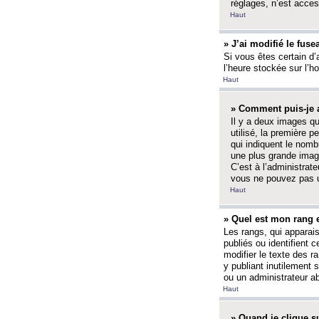
réglages, n’est access
Haut
» J’ai modifié le fuse
Si vous êtes certain d’
l’heure stockée sur l’ho
Haut
» Comment puis-je a
Il y a deux images q
utilisé, la première 
qui indiquent le nom
une plus grande image
C’est à l’administrate
vous ne pouvez pas ut
Haut
» Quel est mon rang 
Les rangs, qui apparai
publiés ou identifient 
modifier le texte des r
y publiant inutilement
ou un administrateur 
Haut
» Quand je clique su