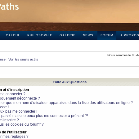
CALCUL
PHILOSOPHIE
GALERIE
NEWS
FORUM
A PROPO
Nous sommes le 08 A
onse
|
Voir les sujets actifs
Foire Aux Questions
et d’inscription
 me connecter ?
tiquement déconnecté ?
 que mon nom d’utisateur apparaisse dans la liste des utilisateurs en ligne ?
sse !
peux pas me connecter !
le passé mais ne peux plus me connecter à présent ?!
m’inscrire ?
ous les cookies du forum” ?
de l’utilisateur
r mes réglages ?