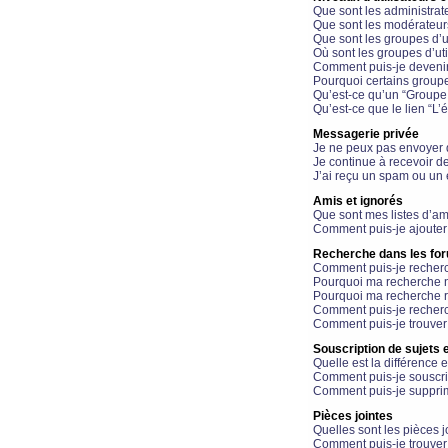
Que sont les administrat
Que sont les modérateur
Que sont les groupes d’ut
Où sont les groupes d’uti
Comment puis-je devenir
Pourquoi certains groupe
Qu’est-ce qu’un “Groupe d
Qu’est-ce que le lien “L’
Messagerie privée
Je ne peux pas envoyer 
Je continue à recevoir d
J’ai reçu un spam ou un 
Amis et ignorés
Que sont mes listes d’am
Comment puis-je ajouter 
Recherche dans les fo
Comment puis-je recherc
Pourquoi ma recherche n
Pourquoi ma recherche r
Comment puis-je recherch
Comment puis-je trouver
Souscription de sujets e
Quelle est la différence e
Comment puis-je souscrir
Comment puis-je supprim
Pièces jointes
Quelles sont les pièces j
Comment puis-je trouver 