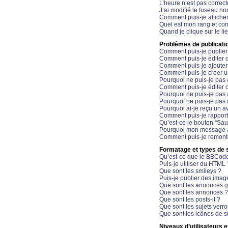
L’heure n’est pas correct
J’ai modifié le fuseau hor
Comment puis-je affiche
Quel est mon rang et com
Quand je clique sur le li
Problèmes de publicati
Comment puis-je publier
Comment puis-je éditer
Comment puis-je ajoute
Comment puis-je créer 
Pourquoi ne puis-je pas 
Comment puis-je éditer 
Pourquoi ne puis-je pas
Pourquoi ne puis-je pas 
Pourquoi ai-je reçu un a
Comment puis-je rappor
Qu’est-ce le bouton “Sauv
Pourquoi mon message a-
Comment puis-je remonte
Formatage et types de 
Qu’est-ce que le BBCod
Puis-je utiliser du HTML 
Que sont les smileys ?
Puis-je publier des imag
Que sont les annonces g
Que sont les annonces ?
Que sont les posts-it ?
Que sont les sujets verro
Que sont les icônes de s
Niveaux d’utilisateurs e