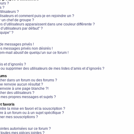
eurs ?
s ?
ilisateurs ?
lisateurs et comment puis-je en rejoindre un ?
 un chef de groupe ?
s d’utilisateurs apparaissent dans une couleur différente ?
’utilisateurs par défaut” ?
équipe” ?
de messages privés !
es messages privés non désirés !
em-mail abusif de quelqu’un sur ce forum !
is et d’ignorés ?
ou supprimer des utilisateurs de mes listes d’amis et d’ignorés ?
rums
her dans un forum ou des forums ?
e renvoie aucun résultat ?
envoie à une page blanche ?!
er des utilisateurs ?
 mes propres messages et sujets ?
t favoris
ntre la mise en favori et la souscription ?
e à un forum ou à un sujet spécifique ?
er mes souscriptions ?
ointes autorisées sur ce forum ?
toutes mes pièces jointes ?