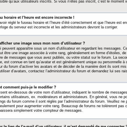
ible qu’aux utilisateurs inscrits. Si vous n’êtes pas inscrit, c’est le moment id
au horaire et l’heure est encore incorrecte !
avoir réglé le fuseau horaire et l’heure d’été correctement et que l’heure est e
rloge du serveur est incorrecte et les administrateurs devront la corriger.
fficher une image sous mon nom d’utilisateur ?
ui peuvent apparaître sous un nom d’utilisateur en regardant les messages. C
peut être une image associée à votre rang, généralement en forme d’étoiles, de
bre de messages que vous avez publiés, ou votre statut sur le forum. La seco
, est connue en tant qu’avatar et est généralement unique ou personnelle à c
ur du forum d’activer les avatars et de décider de la manière dont ils sont mis 
iliser d’avatars, contactez l’administrateur du forum et demandez lui ses rai
et comment puis-je le modifier ?
ssent en-dessous de votre nom d’utilisateur, indiquent le nombre de message
certains utilisateurs, ex. modérateurs et administateurs. En général, vous ne
angs du forum comme il sont réglés par l’administrateur du forum. Veuillez ne
 seulement pour augmenter votre rang. Beaucoup de forums ne toléreront pas c
abaissera simplement votre compteur de messages.
r le lien de l’e-mail d’un utilisateur, il m’est demandé de me connecter 