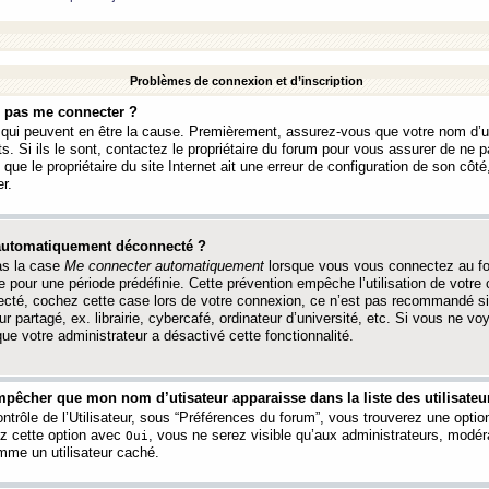
Problèmes de connexion et d’inscription
e pas me connecter ?
s qui peuvent en être la cause. Premièrement, assurez-vous que votre nom d’ut
s. Si ils le sont, contactez le propriétaire du forum pour vous assurer de ne pa
ue le propriétaire du site Internet ait une erreur de configuration de son côté, 
r.
 automatiquement déconnecté ?
as la case
Me connecter automatiquement
lorsque vous vous connectez au f
 pour une période prédéfinie. Cette prévention empêche l’utilisation de votre
necté, cochez cette case lors de votre connexion, ce n’est pas recommandé s
ur partagé, ex. librairie, cybercafé, ordinateur d’université, etc. Si vous ne v
que votre administrateur a désactivé cette fonctionnalité.
pêcher que mon nom d’utisateur apparaisse dans la liste des utilisateur
trôle de l’Utilisateur, sous “Préférences du forum”, vous trouverez une opti
ez cette option avec
, vous ne serez visible qu’aux administrateurs, mod
Oui
me un utilisateur caché.