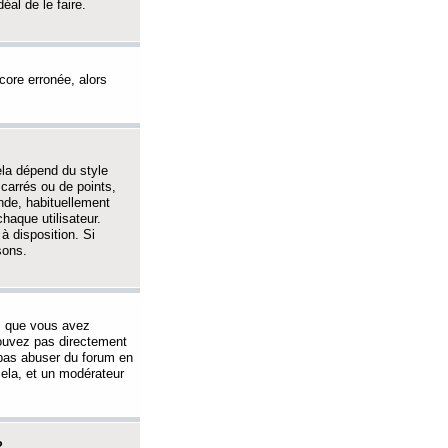
éal de le faire.
ncore erronée, alors
ela dépend du style
 carrés ou de points,
nde, habituellement
haque utilisateur.
à disposition. Si
sons.
s que vous avez
 pouvez pas directement
 pas abuser du forum en
ela, et un modérateur
?