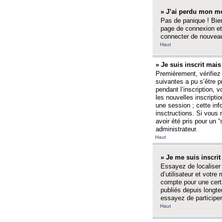
» J’ai perdu mon mo
Pas de panique ! Bien
page de connexion et
connecter de nouvea
Haut
» Je suis inscrit mai
Premièrement, vérifiez 
suivantes a pu s’être 
pendant l’inscription,
les nouvelles inscripti
une session ; cette inf
insctructions. Si vous 
avoir été pris pour un 
administrateur.
Haut
» Je me suis inscri
Essayez de localiser 
d’utilisateur et votr
compte pour une certa
publiés depuis longte
essayez de participe
Haut