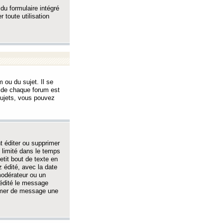
 du formulaire intégré
 toute utilisation
 ou du sujet. Il se
s de chaque forum est
sujets, vous pouvez
 éditer ou supprimer
 limité dans le temps
tit bout de texte en
 édité, avec la date
 modérateur ou un
 édité le message
rimer de message une