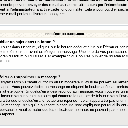
 inscrits peuvent envoyer des e-mail aux autres utilisateurs par l’intermédiaire
ent si l’administrateur a activé cette fonctionnalité. Cela à pour but d’empêcher
me e-mail par les utilisateurs anonymes.
Problèmes de publication
blier un sujet dans un forum ?
 sujet dans un forum, cliquez sur le bouton adéquat situé sur l’écran du forum
oin d’être inscrit avant de rédiger un message. Une liste de vos permission
’écran du forum ou du sujet. Par exemple : vous pouvez publier de nouveaux 
s, etc.
éditer ou supprimer un message ?
soyez l’administrateur du forum ou un modérateur, vous ne pouvez seulement
ages. Vous pouvez éditer un message en cliquant le bouton adéquat, parfois
ait été publié. Si quelqu’un a déjà répondu au message, vous trouverez un pe
orsque vous revenez au sujet qui énumère le nombre de fois que vous l’avez
paraîtra que si quelqu’un a effectué une réponse ; cela n’apparaîtra pas si un
é le message, bien qu’ils puissent laisser une note expliquant pourquoi ils ont
 personelle. Veuillez noter que les utilisateurs normaux ne peuvent pas supp
a répondu.