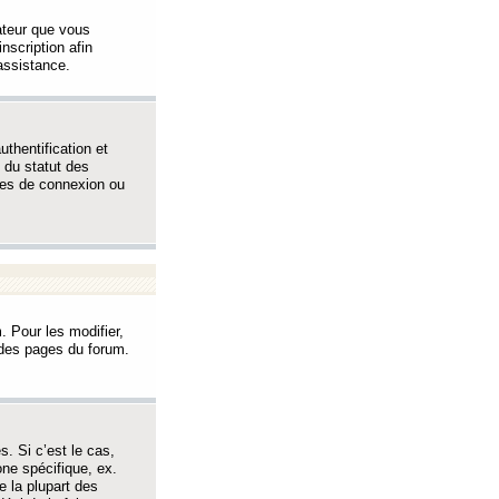
sateur que vous
inscription afin
assistance.
thentification et
 du statut des
èmes de connexion ou
. Pour les modifier,
t des pages du forum.
s. Si c’est le cas,
one spécifique, ex.
e la plupart des