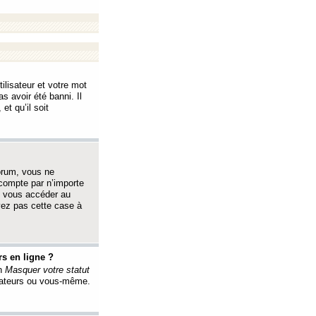
ilisateur et votre mot
s avoir été banni. Il
et qu’il soit
orum, vous ne
 compte par n’importe
i vous accéder au
oyez pas cette case à
s en ligne ?
on
Masquer votre statut
érateurs ou vous-même.