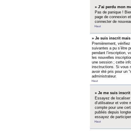
» J’ai perdu mon mo
Pas de panique ! Bien
page de connexion et
connecter de nouvea
Haut
» Je suis inscrit mai
Premièrement, vérifiez 
suivantes a pu s’être 
pendant l’inscription,
les nouvelles inscripti
une session ; cette inf
insctructions. Si vous 
avoir été pris pour un 
administrateur.
Haut
» Je me suis inscri
Essayez de localiser 
d’utilisateur et votr
compte pour une certa
publiés depuis longte
essayez de participe
Haut