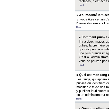
réglages, n’est access
Haut
» J’ai modifié le fuse
Si vous êtes certain d’
l’heure stockée sur l’ho
Haut
» Comment puis-je a
Il y a deux images q
utilisé, la première 
qui indiquent le nom
une plus grande image
C’est à l’administrate
vous ne pouvez pas ut
Haut
» Quel est mon rang 
Les rangs, qui apparai
publiés ou identifient 
modifier le texte des r
y publiant inutilement
ou un administrateur 
Haut
» Quand je clique su