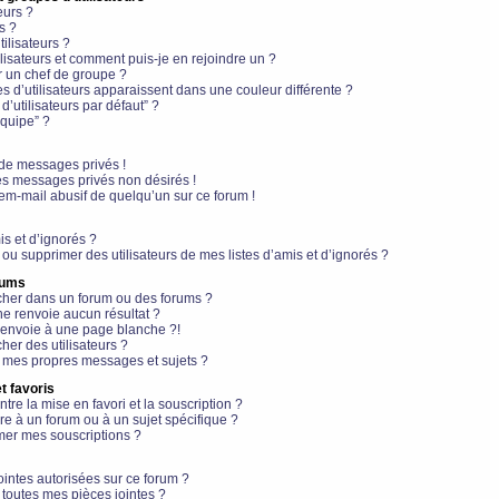
eurs ?
s ?
ilisateurs ?
lisateurs et comment puis-je en rejoindre un ?
 un chef de groupe ?
s d’utilisateurs apparaissent dans une couleur différente ?
’utilisateurs par défaut” ?
équipe” ?
de messages privés !
es messages privés non désirés !
em-mail abusif de quelqu’un sur ce forum !
is et d’ignorés ?
ou supprimer des utilisateurs de mes listes d’amis et d’ignorés ?
rums
her dans un forum ou des forums ?
e renvoie aucun résultat ?
envoie à une page blanche ?!
er des utilisateurs ?
 mes propres messages et sujets ?
t favoris
ntre la mise en favori et la souscription ?
e à un forum ou à un sujet spécifique ?
er mes souscriptions ?
ointes autorisées sur ce forum ?
toutes mes pièces jointes ?