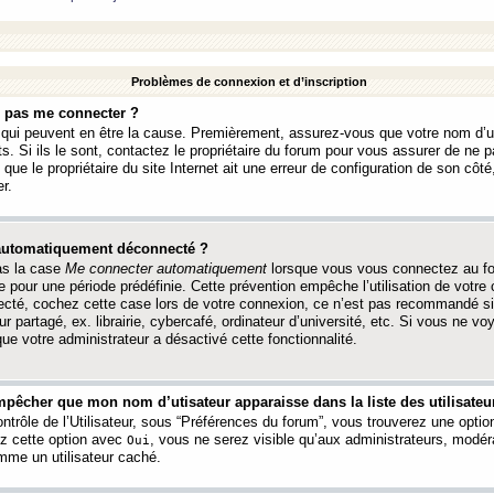
Problèmes de connexion et d’inscription
e pas me connecter ?
s qui peuvent en être la cause. Premièrement, assurez-vous que votre nom d’ut
s. Si ils le sont, contactez le propriétaire du forum pour vous assurer de ne pa
ue le propriétaire du site Internet ait une erreur de configuration de son côté, 
r.
 automatiquement déconnecté ?
as la case
Me connecter automatiquement
lorsque vous vous connectez au f
 pour une période prédéfinie. Cette prévention empêche l’utilisation de votre
necté, cochez cette case lors de votre connexion, ce n’est pas recommandé s
ur partagé, ex. librairie, cybercafé, ordinateur d’université, etc. Si vous ne v
que votre administrateur a désactivé cette fonctionnalité.
pêcher que mon nom d’utisateur apparaisse dans la liste des utilisateur
trôle de l’Utilisateur, sous “Préférences du forum”, vous trouverez une opti
ez cette option avec
, vous ne serez visible qu’aux administrateurs, mod
Oui
me un utilisateur caché.