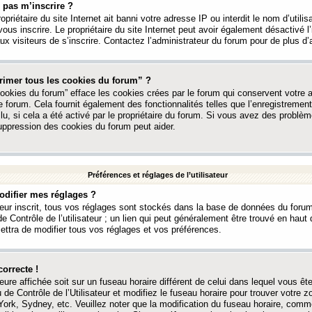
 pas m’inscrire ?
ropriétaire du site Internet ait banni votre adresse IP ou interdit le nom d’utili
vous inscrire. Le propriétaire du site Internet peut avoir également désactivé l’
 visiteurs de s’inscrire. Contactez l’administrateur du forum pour de plus d’
rimer tous les cookies du forum” ?
ookies du forum” efface les cookies crées par le forum qui conservent votre au
e forum. Cela fournit également des fonctionnalités telles que l’enregistrement
u, si cela a été activé par le propriétaire du forum. Si vous avez des probl
uppression des cookies du forum peut aider.
Préférences et réglages de l’utilisateur
difier mes réglages ?
teur inscrit, tous vos réglages sont stockés dans la base de données du forum
e Contrôle de l’utilisateur ; un lien qui peut généralement être trouvé en hau
tra de modifier tous vos réglages et vos préférences.
correcte !
heure affichée soit sur un fuseau horaire différent de celui dans lequel vous ête
 de Contrôle de l’Utilisateur et modifiez le fuseau horaire pour trouver votre z
ork, Sydney, etc. Veuillez noter que la modification du fuseau horaire, comm