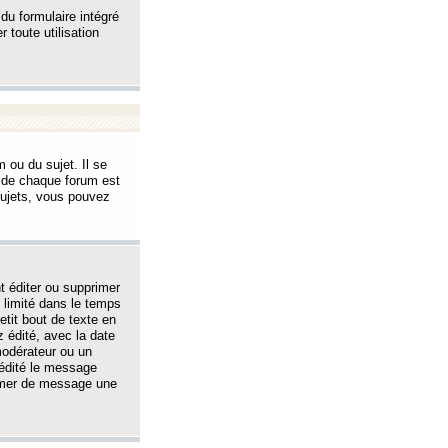
 du formulaire intégré
 toute utilisation
 ou du sujet. Il se
s de chaque forum est
sujets, vous pouvez
 éditer ou supprimer
 limité dans le temps
tit bout de texte en
 édité, avec la date
 modérateur ou un
 édité le message
rimer de message une