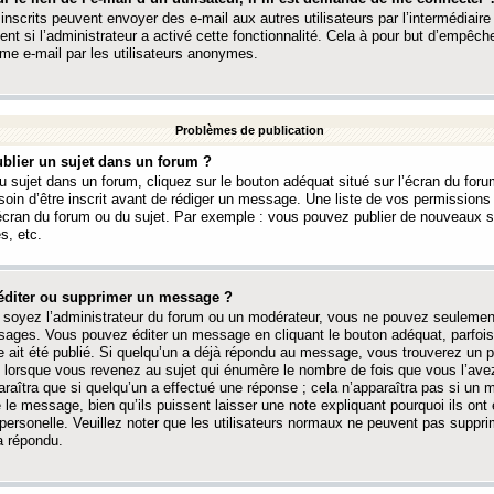
 inscrits peuvent envoyer des e-mail aux autres utilisateurs par l’intermédiaire
ent si l’administrateur a activé cette fonctionnalité. Cela à pour but d’empêcher
me e-mail par les utilisateurs anonymes.
Problèmes de publication
blier un sujet dans un forum ?
 sujet dans un forum, cliquez sur le bouton adéquat situé sur l’écran du forum
oin d’être inscrit avant de rédiger un message. Une liste de vos permission
’écran du forum ou du sujet. Par exemple : vous pouvez publier de nouveaux 
s, etc.
éditer ou supprimer un message ?
soyez l’administrateur du forum ou un modérateur, vous ne pouvez seulement
ages. Vous pouvez éditer un message en cliquant le bouton adéquat, parfois
ait été publié. Si quelqu’un a déjà répondu au message, vous trouverez un pe
orsque vous revenez au sujet qui énumère le nombre de fois que vous l’avez
paraîtra que si quelqu’un a effectué une réponse ; cela n’apparaîtra pas si un
é le message, bien qu’ils puissent laisser une note expliquant pourquoi ils ont
 personelle. Veuillez noter que les utilisateurs normaux ne peuvent pas supp
a répondu.