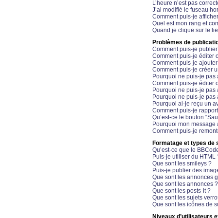
L’heure n’est pas correct
J’ai modifié le fuseau hor
Comment puis-je affiche
Quel est mon rang et com
Quand je clique sur le li
Problèmes de publicati
Comment puis-je publier
Comment puis-je éditer
Comment puis-je ajoute
Comment puis-je créer 
Pourquoi ne puis-je pas 
Comment puis-je éditer 
Pourquoi ne puis-je pas
Pourquoi ne puis-je pas 
Pourquoi ai-je reçu un a
Comment puis-je rappor
Qu’est-ce le bouton “Sauv
Pourquoi mon message a-
Comment puis-je remonte
Formatage et types de 
Qu’est-ce que le BBCod
Puis-je utiliser du HTML 
Que sont les smileys ?
Puis-je publier des imag
Que sont les annonces g
Que sont les annonces ?
Que sont les posts-it ?
Que sont les sujets verro
Que sont les icônes de s
Niveaux d’utilisateurs e