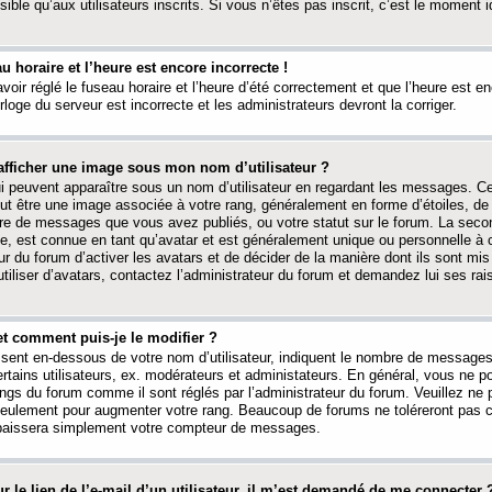
ible qu’aux utilisateurs inscrits. Si vous n’êtes pas inscrit, c’est le moment id
au horaire et l’heure est encore incorrecte !
avoir réglé le fuseau horaire et l’heure d’été correctement et que l’heure est e
rloge du serveur est incorrecte et les administrateurs devront la corriger.
fficher une image sous mon nom d’utilisateur ?
ui peuvent apparaître sous un nom d’utilisateur en regardant les messages. C
peut être une image associée à votre rang, généralement en forme d’étoiles, de
bre de messages que vous avez publiés, ou votre statut sur le forum. La seco
, est connue en tant qu’avatar et est généralement unique ou personnelle à c
ur du forum d’activer les avatars et de décider de la manière dont ils sont mis 
iliser d’avatars, contactez l’administrateur du forum et demandez lui ses rai
et comment puis-je le modifier ?
ssent en-dessous de votre nom d’utilisateur, indiquent le nombre de message
certains utilisateurs, ex. modérateurs et administateurs. En général, vous ne
angs du forum comme il sont réglés par l’administrateur du forum. Veuillez ne
 seulement pour augmenter votre rang. Beaucoup de forums ne toléreront pas c
abaissera simplement votre compteur de messages.
r le lien de l’e-mail d’un utilisateur, il m’est demandé de me connecter 