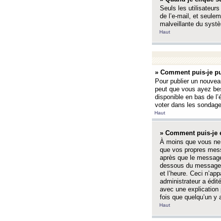
Seuls les utilisateurs
de l’e-mail, et seulem
malveillante du systè
Haut
» Comment puis-je pu
Pour publier un nouveau
peut que vous ayez bes
disponible en bas de l
voter dans les sondage
Haut
» Comment puis-je 
À moins que vous ne 
que vos propres mess
après que le message 
dessous du message l
et l’heure. Ceci n’ap
administrateur a édit
avec une explication
fois que quelqu’un y 
Haut