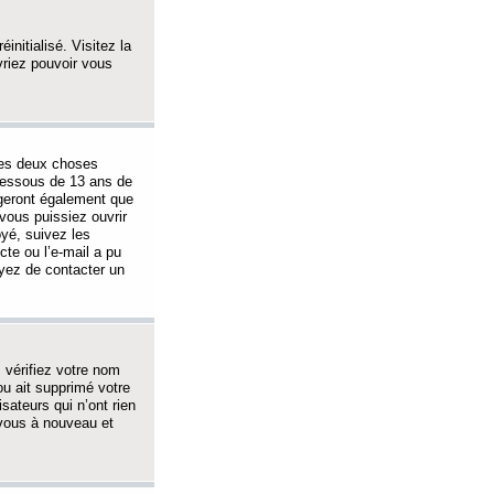
initialisé. Visitez la
vriez pouvoir vous
 des deux choses
-dessous de 13 ans de
igeront également que
vous puissiez ouvrir
oyé, suivez les
cte ou l’e-mail a pu
ayez de contacter un
, vérifiez votre nom
ou ait supprimé votre
sateurs qui n’ont rien
z-vous à nouveau et