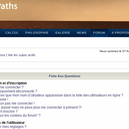
CALCUL
PHILOSOPHIE
GALERIE
NEWS
FORUM
A PROPO
Nous sommes le 07 A
onse
|
Voir les sujets actifs
Foire Aux Questions
et d’inscription
 me connecter ?
tiquement déconnecté ?
 que mon nom d’utisateur apparaisse dans la liste des utilisateurs en ligne ?
sse !
peux pas me connecter !
le passé mais ne peux plus me connecter à présent ?!
m’inscrire ?
ous les cookies du forum” ?
de l’utilisateur
r mes réglages ?