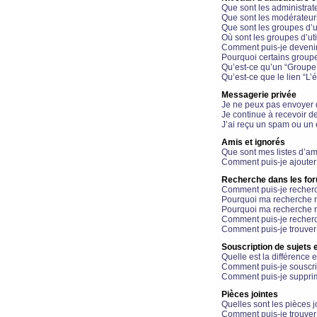
Que sont les administrat
Que sont les modérateur
Que sont les groupes d’ut
Où sont les groupes d’uti
Comment puis-je devenir
Pourquoi certains groupe
Qu’est-ce qu’un “Groupe d
Qu’est-ce que le lien “L’
Messagerie privée
Je ne peux pas envoyer 
Je continue à recevoir d
J’ai reçu un spam ou un 
Amis et ignorés
Que sont mes listes d’am
Comment puis-je ajouter 
Recherche dans les fo
Comment puis-je recherc
Pourquoi ma recherche n
Pourquoi ma recherche r
Comment puis-je recherch
Comment puis-je trouver
Souscription de sujets e
Quelle est la différence e
Comment puis-je souscrir
Comment puis-je supprim
Pièces jointes
Quelles sont les pièces j
Comment puis-je trouver 