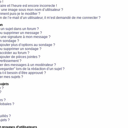
e !
aire et l’heure est encore incorrecte !
r une image sous mon nom d’utilisateur ?
ment puis-je le modifier ?
en de l’e-mail d’un utilisateur, il m’est demandé de me connecter ?
on
 un sujet dans un forum ?
 ou supprimer un message ?
r une signature à mon message ?
un sondage ?
ajouter plus d’options au sondage ?
ou supprimer un sondage ?
 accéder au forum ?
ajouter de pièces jointes ?
vertissement ?
ter des messages à un modérateur ?
egarder” lors de la rédaction d’un sujet ?
t-il besoin d’être approuvé ?
r mes sujets ?
sujets
e ?
?
es ?
lobales ?
uillés ?
ujets ?
t groupes d’utilisateurs