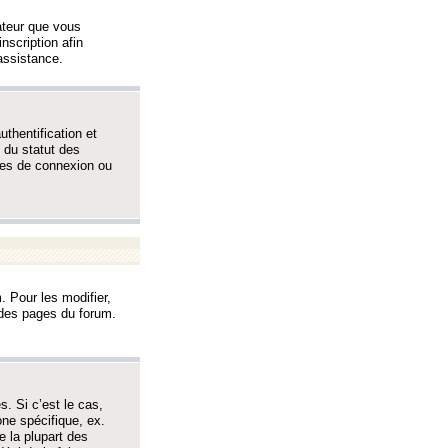
sateur que vous
inscription afin
assistance.
thentification et
 du statut des
èmes de connexion ou
. Pour les modifier,
t des pages du forum.
s. Si c’est le cas,
one spécifique, ex.
e la plupart des