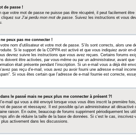
t de passe !
 que votre mot de passe ne puisse pas être récupéré, il peut facilement être ré
 cliquez sur
J’ai perdu mon mot de passe
. Suivez les instructions et vous de
u.
s ne peux pas me connecter !
votre nom d’utilisateur et votre mot de passe. S’ils sont corrects, alors une
produite. Si le support de la COPPA est activé et que vous indiquiez avoir en
 vous devrez suivre les instructions que vous avez reçues. Certains forums ex
ons doivent être activées, par vous-même ou par un administrateur, avant que 
ormation était présente pendant l’inscription. Si un e-mail vous a déjà été env
n’avez pas reçu d’e-mail, vous avez pu avoir fourni une adresse e-mail incorre
“spam”. Si vous êtes certain que l’adresse de e-mail fournie est correcte, ess
t dans le passé mais ne peux plus me connecter à présent ?!
l’e-mail qui vous a été envoyé lorsque vous vous êtes inscrit la première fois
e mot de passe et réessayez. Il est possible qu’un administrateur ait désactivé 
ine raison. En outre, beaucoup de forums suppriment périodiquement les utili
mps afin de réduire la taille de la base de données. Si c’est le cas, inscrive
r plus activement dans les discussions.