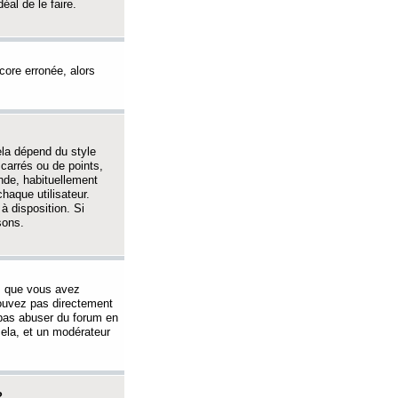
éal de le faire.
ncore erronée, alors
ela dépend du style
 carrés ou de points,
nde, habituellement
haque utilisateur.
à disposition. Si
sons.
s que vous avez
 pouvez pas directement
 pas abuser du forum en
ela, et un modérateur
?