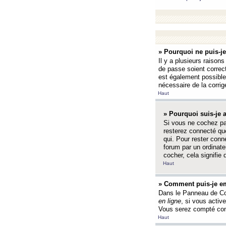
» Pourquoi ne puis-j
Il y a plusieurs raison
de passe soient correct
est également possible q
nécessaire de la corrige
Haut
» Pourquoi suis-je
Si vous ne cochez p
resterez connecté que
qui. Pour rester con
forum par un ordinate
cocher, cela signifie 
Haut
» Comment puis-je em
Dans le Panneau de Con
en ligne
, si vous activ
Vous serez compté com
Haut