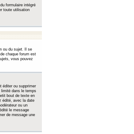
 du formulaire intégré
 toute utilisation
 ou du sujet. Il se
s de chaque forum est
sujets, vous pouvez
 éditer ou supprimer
 limité dans le temps
tit bout de texte en
 édité, avec la date
 modérateur ou un
 édité le message
rimer de message une