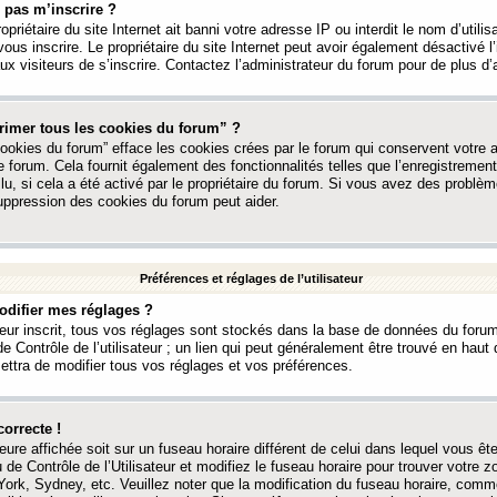
 pas m’inscrire ?
ropriétaire du site Internet ait banni votre adresse IP ou interdit le nom d’utili
vous inscrire. Le propriétaire du site Internet peut avoir également désactivé l’
 visiteurs de s’inscrire. Contactez l’administrateur du forum pour de plus d’
rimer tous les cookies du forum” ?
ookies du forum” efface les cookies crées par le forum qui conservent votre au
e forum. Cela fournit également des fonctionnalités telles que l’enregistrement
u, si cela a été activé par le propriétaire du forum. Si vous avez des probl
uppression des cookies du forum peut aider.
Préférences et réglages de l’utilisateur
difier mes réglages ?
teur inscrit, tous vos réglages sont stockés dans la base de données du forum
e Contrôle de l’utilisateur ; un lien qui peut généralement être trouvé en hau
tra de modifier tous vos réglages et vos préférences.
correcte !
heure affichée soit sur un fuseau horaire différent de celui dans lequel vous ête
 de Contrôle de l’Utilisateur et modifiez le fuseau horaire pour trouver votre z
ork, Sydney, etc. Veuillez noter que la modification du fuseau horaire, comm