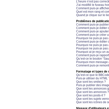
L’heure n’est pas correct
J’ai modifié le fuseau hor
Comment puis-je affiche
Quel est mon rang et com
Quand je clique sur le li
Problèmes de publicati
Comment puis-je publier
Comment puis-je éditer
Comment puis-je ajoute
Comment puis-je créer 
Pourquoi ne puis-je pas 
Comment puis-je éditer 
Pourquoi ne puis-je pas
Pourquoi ne puis-je pas 
Pourquoi ai-je reçu un a
Comment puis-je rappor
Qu’est-ce le bouton “Sauv
Pourquoi mon message a-
Comment puis-je remonte
Formatage et types de 
Qu’est-ce que le BBCod
Puis-je utiliser du HTML 
Que sont les smileys ?
Puis-je publier des imag
Que sont les annonces g
Que sont les annonces ?
Que sont les posts-it ?
Que sont les sujets verro
Que sont les icônes de s
Niveaux d’utilisateurs e