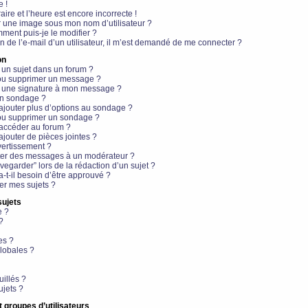
e !
aire et l’heure est encore incorrecte !
r une image sous mon nom d’utilisateur ?
ment puis-je le modifier ?
en de l’e-mail d’un utilisateur, il m’est demandé de me connecter ?
on
 un sujet dans un forum ?
 ou supprimer un message ?
r une signature à mon message ?
un sondage ?
ajouter plus d’options au sondage ?
ou supprimer un sondage ?
 accéder au forum ?
ajouter de pièces jointes ?
vertissement ?
ter des messages à un modérateur ?
egarder” lors de la rédaction d’un sujet ?
t-il besoin d’être approuvé ?
r mes sujets ?
sujets
e ?
?
es ?
lobales ?
uillés ?
ujets ?
t groupes d’utilisateurs