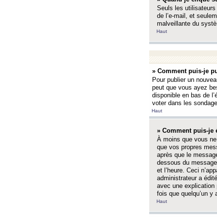
Seuls les utilisateurs
de l’e-mail, et seulem
malveillante du systè
Haut
» Comment puis-je pu
Pour publier un nouveau
peut que vous ayez bes
disponible en bas de l
voter dans les sondage
Haut
» Comment puis-je 
À moins que vous ne 
que vos propres mess
après que le message 
dessous du message l
et l’heure. Ceci n’ap
administrateur a édit
avec une explication
fois que quelqu’un y 
Haut