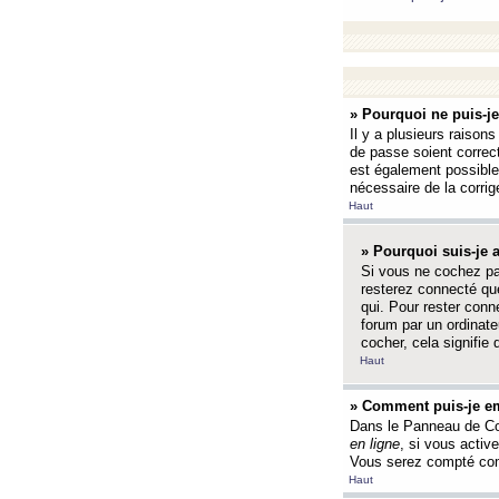
» Pourquoi ne puis-j
Il y a plusieurs raison
de passe soient correct
est également possible q
nécessaire de la corrige
Haut
» Pourquoi suis-je
Si vous ne cochez p
resterez connecté que
qui. Pour rester con
forum par un ordinate
cocher, cela signifie 
Haut
» Comment puis-je em
Dans le Panneau de Con
en ligne
, si vous activ
Vous serez compté com
Haut