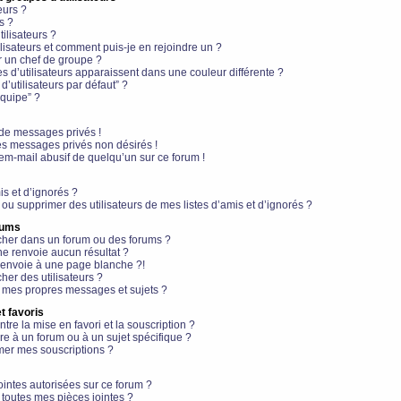
eurs ?
s ?
ilisateurs ?
lisateurs et comment puis-je en rejoindre un ?
 un chef de groupe ?
s d’utilisateurs apparaissent dans une couleur différente ?
’utilisateurs par défaut” ?
équipe” ?
de messages privés !
es messages privés non désirés !
em-mail abusif de quelqu’un sur ce forum !
is et d’ignorés ?
ou supprimer des utilisateurs de mes listes d’amis et d’ignorés ?
rums
her dans un forum ou des forums ?
e renvoie aucun résultat ?
envoie à une page blanche ?!
er des utilisateurs ?
 mes propres messages et sujets ?
t favoris
ntre la mise en favori et la souscription ?
e à un forum ou à un sujet spécifique ?
er mes souscriptions ?
ointes autorisées sur ce forum ?
toutes mes pièces jointes ?