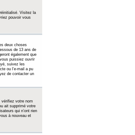
initialisé. Visitez la
vriez pouvoir vous
 des deux choses
-dessous de 13 ans de
igeront également que
vous puissiez ouvrir
oyé, suivez les
cte ou l’e-mail a pu
ayez de contacter un
, vérifiez votre nom
ou ait supprimé votre
sateurs qui n’ont rien
z-vous à nouveau et