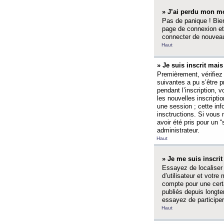
» J’ai perdu mon mo
Pas de panique ! Bien
page de connexion et
connecter de nouvea
Haut
» Je suis inscrit mai
Premièrement, vérifiez 
suivantes a pu s’être 
pendant l’inscription,
les nouvelles inscripti
une session ; cette inf
insctructions. Si vous 
avoir été pris pour un 
administrateur.
Haut
» Je me suis inscri
Essayez de localiser 
d’utilisateur et votr
compte pour une certa
publiés depuis longte
essayez de participe
Haut