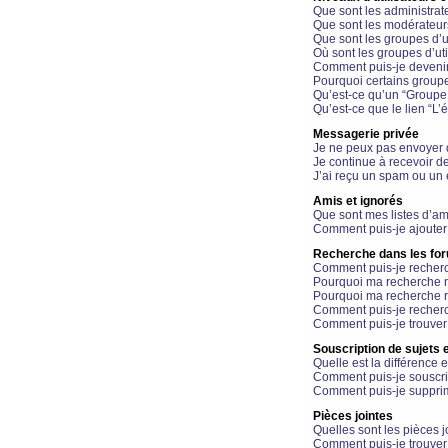
Que sont les administrat
Que sont les modérateur
Que sont les groupes d’ut
Où sont les groupes d’uti
Comment puis-je devenir
Pourquoi certains groupe
Qu’est-ce qu’un “Groupe d
Qu’est-ce que le lien “L’
Messagerie privée
Je ne peux pas envoyer 
Je continue à recevoir d
J’ai reçu un spam ou un 
Amis et ignorés
Que sont mes listes d’am
Comment puis-je ajouter 
Recherche dans les fo
Comment puis-je recherc
Pourquoi ma recherche n
Pourquoi ma recherche r
Comment puis-je recherch
Comment puis-je trouver
Souscription de sujets e
Quelle est la différence e
Comment puis-je souscrir
Comment puis-je supprim
Pièces jointes
Quelles sont les pièces j
Comment puis-je trouver 