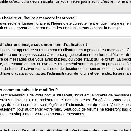
ible qu’aux utilisateurs inscrits. Si vous n’êtes pas inscrit, c’est le moment id
au horaire et l’heure est encore incorrecte !
avoir réglé le fuseau horaire et l’heure d’été correctement et que l’heure est e
rloge du serveur est incorrecte et les administrateurs devront la corriger.
fficher une image sous mon nom d’utilisateur ?
ui peuvent apparaître sous un nom d’utilisateur en regardant les messages. C
peut être une image associée à votre rang, généralement en forme d’étoiles, de
bre de messages que vous avez publiés, ou votre statut sur le forum. La seco
, est connue en tant qu’avatar et est généralement unique ou personnelle à c
ur du forum d’activer les avatars et de décider de la manière dont ils sont mis 
iliser d’avatars, contactez l’administrateur du forum et demandez lui ses rai
et comment puis-je le modifier ?
ssent en-dessous de votre nom d’utilisateur, indiquent le nombre de message
certains utilisateurs, ex. modérateurs et administateurs. En général, vous ne
angs du forum comme il sont réglés par l’administrateur du forum. Veuillez ne
 seulement pour augmenter votre rang. Beaucoup de forums ne toléreront pas c
abaissera simplement votre compteur de messages.
r le lien de l’e-mail d’un utilisateur, il m’est demandé de me connecter 