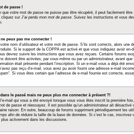
t de passe !
 que votre mot de passe ne puisse pas être récupéré, il peut facilement être ré
 cliquez sur
J’ai perdu mon mot de passe
. Suivez les instructions et vous de
u.
s ne peux pas me connecter !
votre nom d’utilisateur et votre mot de passe. S’ils sont corrects, alors une
produite. Si le support de la COPPA est activé et que vous indiquiez avoir en
 vous devrez suivre les instructions que vous avez reçues. Certains forums ex
ons doivent être activées, par vous-même ou par un administrateur, avant que 
ormation était présente pendant l’inscription. Si un e-mail vous a déjà été env
n’avez pas reçu d’e-mail, vous avez pu avoir fourni une adresse e-mail incorre
“spam”. Si vous êtes certain que l’adresse de e-mail fournie est correcte, ess
t dans le passé mais ne peux plus me connecter à présent ?!
l’e-mail qui vous a été envoyé lorsque vous vous êtes inscrit la première fois
e mot de passe et réessayez. Il est possible qu’un administrateur ait désactivé 
ine raison. En outre, beaucoup de forums suppriment périodiquement les utili
mps afin de réduire la taille de la base de données. Si c’est le cas, inscrive
r plus activement dans les discussions.