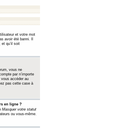
ilisateur et votre mot
s avoir été banni. Il
et qu’il soit
orum, vous ne
 compte par n’importe
i vous accéder au
oyez pas cette case à
s en ligne ?
on
Masquer votre statut
érateurs ou vous-même.