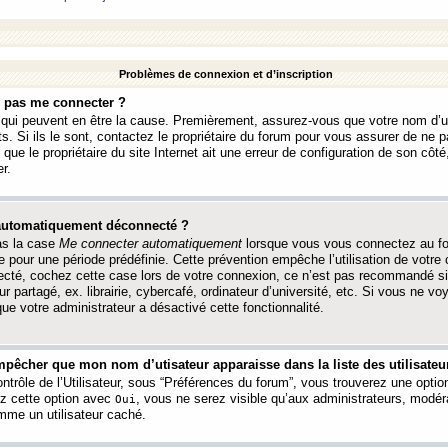
Problèmes de connexion et d’inscription
e pas me connecter ?
s qui peuvent en être la cause. Premièrement, assurez-vous que votre nom d’ut
s. Si ils le sont, contactez le propriétaire du forum pour vous assurer de ne pa
ue le propriétaire du site Internet ait une erreur de configuration de son côté, 
r.
 automatiquement déconnecté ?
as la case
Me connecter automatiquement
lorsque vous vous connectez au f
 pour une période prédéfinie. Cette prévention empêche l’utilisation de votre
necté, cochez cette case lors de votre connexion, ce n’est pas recommandé s
ur partagé, ex. librairie, cybercafé, ordinateur d’université, etc. Si vous ne v
que votre administrateur a désactivé cette fonctionnalité.
pêcher que mon nom d’utisateur apparaisse dans la liste des utilisateur
trôle de l’Utilisateur, sous “Préférences du forum”, vous trouverez une opti
ez cette option avec
, vous ne serez visible qu’aux administrateurs, mod
Oui
me un utilisateur caché.