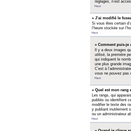
réglages, n’est access
Haut
» J’ai modifié le fuse
Si vous êtes certain d’
l’heure stockée sur l’ho
Haut
» Comment puis-je a
Il y a deux images q
utilisé, la première 
qui indiquent le nom
une plus grande image
C’est à l’administrate
vous ne pouvez pas ut
Haut
» Quel est mon rang 
Les rangs, qui apparai
publiés ou identifient 
modifier le texte des r
y publiant inutilement
ou un administrateur 
Haut
» Quand je clique su