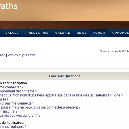
CALCUL
PHILOSOPHIE
GALERIE
NEWS
FORUM
A PROPO
Nous sommes le 07 A
onse
|
Voir les sujets actifs
Foire Aux Questions
et d’inscription
 me connecter ?
tiquement déconnecté ?
 que mon nom d’utisateur apparaisse dans la liste des utilisateurs en ligne ?
sse !
peux pas me connecter !
le passé mais ne peux plus me connecter à présent ?!
m’inscrire ?
ous les cookies du forum” ?
de l’utilisateur
r mes réglages ?