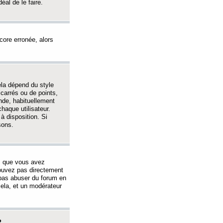
éal de le faire.
ncore erronée, alors
ela dépend du style
 carrés ou de points,
nde, habituellement
haque utilisateur.
à disposition. Si
sons.
s que vous avez
 pouvez pas directement
 pas abuser du forum en
ela, et un modérateur
?