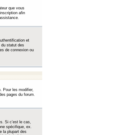
sateur que vous
inscription afin
assistance.
thentification et
 du statut des
èmes de connexion ou
. Pour les modifier,
t des pages du forum.
s. Si c’est le cas,
one spécifique, ex.
e la plupart des