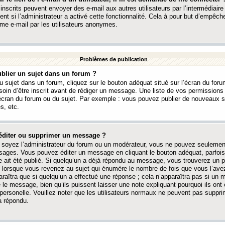
 inscrits peuvent envoyer des e-mail aux autres utilisateurs par l’intermédiaire
ent si l’administrateur a activé cette fonctionnalité. Cela à pour but d’empêcher
me e-mail par les utilisateurs anonymes.
Problèmes de publication
blier un sujet dans un forum ?
 sujet dans un forum, cliquez sur le bouton adéquat situé sur l’écran du forum
oin d’être inscrit avant de rédiger un message. Une liste de vos permission
’écran du forum ou du sujet. Par exemple : vous pouvez publier de nouveaux 
s, etc.
éditer ou supprimer un message ?
soyez l’administrateur du forum ou un modérateur, vous ne pouvez seulement
ages. Vous pouvez éditer un message en cliquant le bouton adéquat, parfois
ait été publié. Si quelqu’un a déjà répondu au message, vous trouverez un pe
orsque vous revenez au sujet qui énumère le nombre de fois que vous l’avez
paraîtra que si quelqu’un a effectué une réponse ; cela n’apparaîtra pas si un
é le message, bien qu’ils puissent laisser une note expliquant pourquoi ils ont
 personelle. Veuillez noter que les utilisateurs normaux ne peuvent pas supp
a répondu.