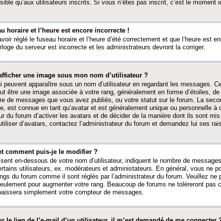
ible qu’aux utilisateurs inscrits. Si vous n’êtes pas inscrit, c’est le moment id
au horaire et l’heure est encore incorrecte !
avoir réglé le fuseau horaire et l’heure d’été correctement et que l’heure est e
rloge du serveur est incorrecte et les administrateurs devront la corriger.
fficher une image sous mon nom d’utilisateur ?
ui peuvent apparaître sous un nom d’utilisateur en regardant les messages. C
peut être une image associée à votre rang, généralement en forme d’étoiles, de
bre de messages que vous avez publiés, ou votre statut sur le forum. La seco
, est connue en tant qu’avatar et est généralement unique ou personnelle à c
ur du forum d’activer les avatars et de décider de la manière dont ils sont mis 
iliser d’avatars, contactez l’administrateur du forum et demandez lui ses rai
et comment puis-je le modifier ?
ssent en-dessous de votre nom d’utilisateur, indiquent le nombre de message
certains utilisateurs, ex. modérateurs et administateurs. En général, vous ne
angs du forum comme il sont réglés par l’administrateur du forum. Veuillez ne
 seulement pour augmenter votre rang. Beaucoup de forums ne toléreront pas c
abaissera simplement votre compteur de messages.
r le lien de l’e-mail d’un utilisateur, il m’est demandé de me connecter 