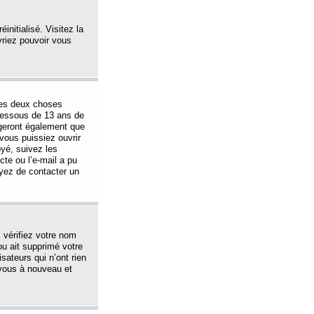
initialisé. Visitez la
vriez pouvoir vous
 des deux choses
-dessous de 13 ans de
igeront également que
vous puissiez ouvrir
oyé, suivez les
cte ou l’e-mail a pu
ayez de contacter un
, vérifiez votre nom
ou ait supprimé votre
sateurs qui n’ont rien
z-vous à nouveau et