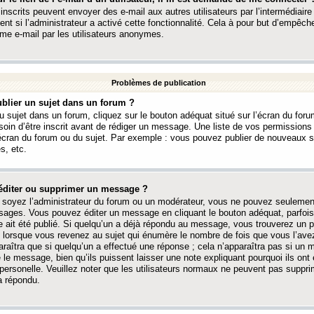
 inscrits peuvent envoyer des e-mail aux autres utilisateurs par l’intermédiaire
ent si l’administrateur a activé cette fonctionnalité. Cela à pour but d’empêcher
me e-mail par les utilisateurs anonymes.
Problèmes de publication
blier un sujet dans un forum ?
 sujet dans un forum, cliquez sur le bouton adéquat situé sur l’écran du forum
oin d’être inscrit avant de rédiger un message. Une liste de vos permission
’écran du forum ou du sujet. Par exemple : vous pouvez publier de nouveaux 
s, etc.
éditer ou supprimer un message ?
soyez l’administrateur du forum ou un modérateur, vous ne pouvez seulement
ages. Vous pouvez éditer un message en cliquant le bouton adéquat, parfois
ait été publié. Si quelqu’un a déjà répondu au message, vous trouverez un pe
orsque vous revenez au sujet qui énumère le nombre de fois que vous l’avez
paraîtra que si quelqu’un a effectué une réponse ; cela n’apparaîtra pas si un
é le message, bien qu’ils puissent laisser une note expliquant pourquoi ils ont
 personelle. Veuillez noter que les utilisateurs normaux ne peuvent pas supp
a répondu.