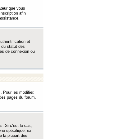
sateur que vous
inscription afin
assistance.
thentification et
 du statut des
èmes de connexion ou
. Pour les modifier,
t des pages du forum.
s. Si c’est le cas,
one spécifique, ex.
e la plupart des