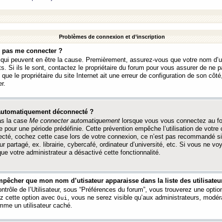
Problèmes de connexion et d’inscription
e pas me connecter ?
s qui peuvent en être la cause. Premièrement, assurez-vous que votre nom d’ut
s. Si ils le sont, contactez le propriétaire du forum pour vous assurer de ne pa
ue le propriétaire du site Internet ait une erreur de configuration de son côté, 
r.
 automatiquement déconnecté ?
as la case
Me connecter automatiquement
lorsque vous vous connectez au f
 pour une période prédéfinie. Cette prévention empêche l’utilisation de votre
necté, cochez cette case lors de votre connexion, ce n’est pas recommandé s
ur partagé, ex. librairie, cybercafé, ordinateur d’université, etc. Si vous ne v
que votre administrateur a désactivé cette fonctionnalité.
pêcher que mon nom d’utisateur apparaisse dans la liste des utilisateur
trôle de l’Utilisateur, sous “Préférences du forum”, vous trouverez une opti
ez cette option avec
, vous ne serez visible qu’aux administrateurs, mod
Oui
me un utilisateur caché.