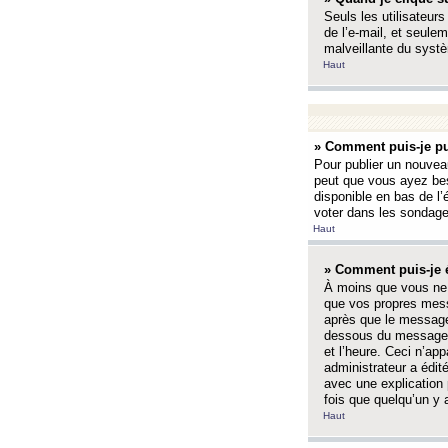
Seuls les utilisateurs
de l’e-mail, et seulem
malveillante du systè
Haut
» Comment puis-je pu
Pour publier un nouveau
peut que vous ayez bes
disponible en bas de l
voter dans les sondage
Haut
» Comment puis-je 
À moins que vous ne 
que vos propres mess
après que le message 
dessous du message l
et l’heure. Ceci n’ap
administrateur a édit
avec une explication
fois que quelqu’un y 
Haut