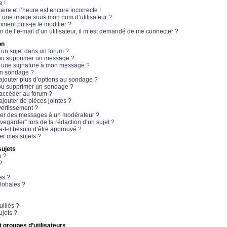
e !
aire et l’heure est encore incorrecte !
r une image sous mon nom d’utilisateur ?
ment puis-je le modifier ?
en de l’e-mail d’un utilisateur, il m’est demandé de me connecter ?
on
 un sujet dans un forum ?
 ou supprimer un message ?
r une signature à mon message ?
un sondage ?
ajouter plus d’options au sondage ?
ou supprimer un sondage ?
 accéder au forum ?
ajouter de pièces jointes ?
vertissement ?
ter des messages à un modérateur ?
egarder” lors de la rédaction d’un sujet ?
t-il besoin d’être approuvé ?
r mes sujets ?
sujets
e ?
?
es ?
lobales ?
uillés ?
ujets ?
t groupes d’utilisateurs