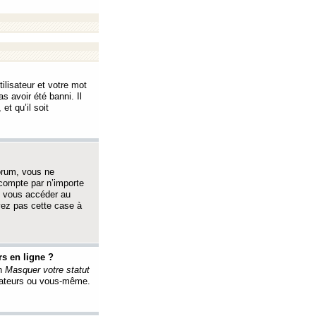
ilisateur et votre mot
s avoir été banni. Il
et qu’il soit
orum, vous ne
 compte par n’importe
i vous accéder au
oyez pas cette case à
s en ligne ?
on
Masquer votre statut
érateurs ou vous-même.