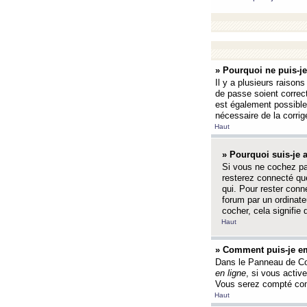
» Pourquoi ne puis-j
Il y a plusieurs raison
de passe soient correct
est également possible q
nécessaire de la corrige
Haut
» Pourquoi suis-je
Si vous ne cochez p
resterez connecté que
qui. Pour rester con
forum par un ordinate
cocher, cela signifie 
Haut
» Comment puis-je em
Dans le Panneau de Con
en ligne
, si vous activ
Vous serez compté com
Haut