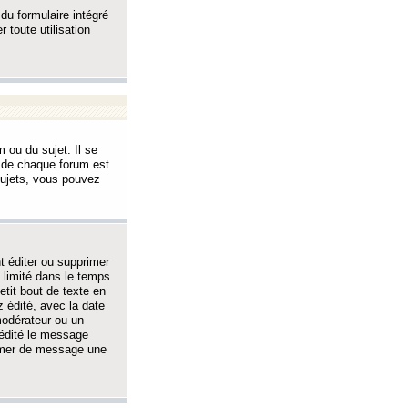
 du formulaire intégré
 toute utilisation
 ou du sujet. Il se
s de chaque forum est
sujets, vous pouvez
 éditer ou supprimer
 limité dans le temps
tit bout de texte en
 édité, avec la date
 modérateur ou un
 édité le message
rimer de message une