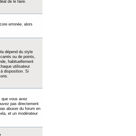
éal de le faire.
ncore erronée, alors
ela dépend du style
 carrés ou de points,
nde, habituellement
haque utilisateur.
à disposition. Si
sons.
s que vous avez
 pouvez pas directement
 pas abuser du forum en
ela, et un modérateur
?