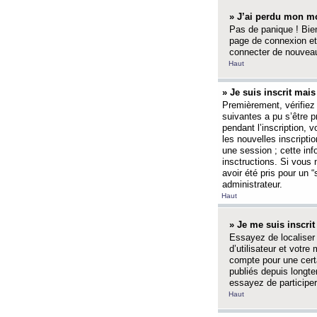
» J’ai perdu mon mo
Pas de panique ! Bien
page de connexion et
connecter de nouvea
Haut
» Je suis inscrit mai
Premièrement, vérifiez 
suivantes a pu s’être 
pendant l’inscription,
les nouvelles inscripti
une session ; cette inf
insctructions. Si vous 
avoir été pris pour un 
administrateur.
Haut
» Je me suis inscri
Essayez de localiser 
d’utilisateur et votr
compte pour une certa
publiés depuis longte
essayez de participe
Haut