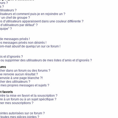
eurs ?
s ?
ilisateurs ?
lisateurs et comment puis-je en rejoindre un ?
 un chef de groupe ?
s d’utilisateurs apparaissent dans une couleur différente ?
’utilisateurs par défaut” ?
équipe” ?
de messages privés !
es messages privés non désirés !
em-mail abusif de quelqu’un sur ce forum !
is et d’ignorés ?
ou supprimer des utilisateurs de mes listes d’amis et d’ignorés ?
rums
her dans un forum ou des forums ?
e renvoie aucun résultat ?
envoie à une page blanche ?!
er des utilisateurs ?
 mes propres messages et sujets ?
t favoris
ntre la mise en favori et la souscription ?
e à un forum ou à un sujet spécifique ?
er mes souscriptions ?
ointes autorisées sur ce forum ?
toutes mes pièces jointes ?