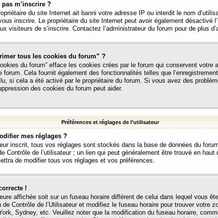
 pas m’inscrire ?
ropriétaire du site Internet ait banni votre adresse IP ou interdit le nom d’utili
vous inscrire. Le propriétaire du site Internet peut avoir également désactivé l’
 visiteurs de s’inscrire. Contactez l’administrateur du forum pour de plus d’
rimer tous les cookies du forum” ?
ookies du forum” efface les cookies crées par le forum qui conservent votre au
e forum. Cela fournit également des fonctionnalités telles que l’enregistrement
u, si cela a été activé par le propriétaire du forum. Si vous avez des probl
uppression des cookies du forum peut aider.
Préférences et réglages de l’utilisateur
difier mes réglages ?
teur inscrit, tous vos réglages sont stockés dans la base de données du forum
e Contrôle de l’utilisateur ; un lien qui peut généralement être trouvé en hau
tra de modifier tous vos réglages et vos préférences.
correcte !
heure affichée soit sur un fuseau horaire différent de celui dans lequel vous ête
 de Contrôle de l’Utilisateur et modifiez le fuseau horaire pour trouver votre z
ork, Sydney, etc. Veuillez noter que la modification du fuseau horaire, comm