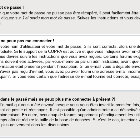
t de passe !
 que votre mot de passe ne puisse pas être récupéré, il peut facilement être ré
 cliquez sur
J’ai perdu mon mot de passe
. Suivez les instructions et vous de
u.
s ne peux pas me connecter !
votre nom d’utilisateur et votre mot de passe. S’ils sont corrects, alors une
produite. Si le support de la COPPA est activé et que vous indiquiez avoir en
 vous devrez suivre les instructions que vous avez reçues. Certains forums ex
ons doivent être activées, par vous-même ou par un administrateur, avant que 
ormation était présente pendant l’inscription. Si un e-mail vous a déjà été env
n’avez pas reçu d’e-mail, vous avez pu avoir fourni une adresse e-mail incorre
“spam”. Si vous êtes certain que l’adresse de e-mail fournie est correcte, ess
t dans le passé mais ne peux plus me connecter à présent ?!
l’e-mail qui vous a été envoyé lorsque vous vous êtes inscrit la première fois
e mot de passe et réessayez. Il est possible qu’un administrateur ait désactivé 
ine raison. En outre, beaucoup de forums suppriment périodiquement les utili
mps afin de réduire la taille de la base de données. Si c’est le cas, inscrive
r plus activement dans les discussions.