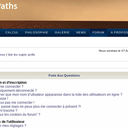
CALCUL
PHILOSOPHIE
GALERIE
NEWS
FORUM
A PROPO
Nous sommes le 07 A
onse
|
Voir les sujets actifs
Foire Aux Questions
et d’inscription
 me connecter ?
tiquement déconnecté ?
 que mon nom d’utisateur apparaisse dans la liste des utilisateurs en ligne ?
sse !
peux pas me connecter !
le passé mais ne peux plus me connecter à présent ?!
m’inscrire ?
ous les cookies du forum” ?
de l’utilisateur
r mes réglages ?