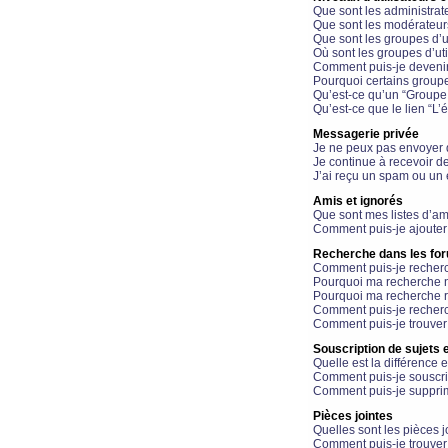
Que sont les administrat
Que sont les modérateur
Que sont les groupes d’ut
Où sont les groupes d’uti
Comment puis-je devenir
Pourquoi certains groupe
Qu’est-ce qu’un “Groupe d
Qu’est-ce que le lien “L’
Messagerie privée
Je ne peux pas envoyer 
Je continue à recevoir d
J’ai reçu un spam ou un 
Amis et ignorés
Que sont mes listes d’am
Comment puis-je ajouter 
Recherche dans les fo
Comment puis-je recherc
Pourquoi ma recherche n
Pourquoi ma recherche r
Comment puis-je recherch
Comment puis-je trouver
Souscription de sujets e
Quelle est la différence e
Comment puis-je souscrir
Comment puis-je supprim
Pièces jointes
Quelles sont les pièces j
Comment puis-je trouver 