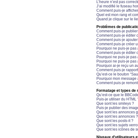
L’heure n’est pas correct
J’ai modifié le fuseau hor
Comment puis-je affiche
Quel est mon rang et com
Quand je clique sur le li
Problèmes de publicati
Comment puis-je publier
Comment puis-je éditer
Comment puis-je ajoute
Comment puis-je créer 
Pourquoi ne puis-je pas 
Comment puis-je éditer 
Pourquoi ne puis-je pas
Pourquoi ne puis-je pas 
Pourquoi ai-je reçu un a
Comment puis-je rappor
Qu’est-ce le bouton “Sauv
Pourquoi mon message a-
Comment puis-je remonte
Formatage et types de 
Qu’est-ce que le BBCod
Puis-je utiliser du HTML 
Que sont les smileys ?
Puis-je publier des imag
Que sont les annonces g
Que sont les annonces ?
Que sont les posts-it ?
Que sont les sujets verro
Que sont les icônes de s
Niveaux d’utilisateurs e