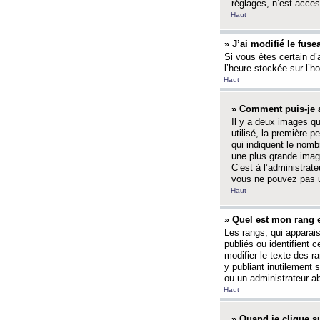
réglages, n’est access
Haut
» J’ai modifié le fuse
Si vous êtes certain d’
l’heure stockée sur l’ho
Haut
» Comment puis-je a
Il y a deux images q
utilisé, la première 
qui indiquent le nom
une plus grande image
C’est à l’administrate
vous ne pouvez pas ut
Haut
» Quel est mon rang 
Les rangs, qui apparai
publiés ou identifient 
modifier le texte des r
y publiant inutilement
ou un administrateur 
Haut
» Quand je clique su