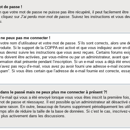
t de passe !
 que votre mot de passe ne puisse pas être récupéré, il peut facilement être ré
 cliquez sur
J’ai perdu mon mot de passe
. Suivez les instructions et vous de
u.
s ne peux pas me connecter !
votre nom d’utilisateur et votre mot de passe. S’ils sont corrects, alors une
produite. Si le support de la COPPA est activé et que vous indiquiez avoir en
 vous devrez suivre les instructions que vous avez reçues. Certains forums ex
ons doivent être activées, par vous-même ou par un administrateur, avant que 
ormation était présente pendant l’inscription. Si un e-mail vous a déjà été env
n’avez pas reçu d’e-mail, vous avez pu avoir fourni une adresse e-mail incorre
“spam”. Si vous êtes certain que l’adresse de e-mail fournie est correcte, ess
t dans le passé mais ne peux plus me connecter à présent ?!
l’e-mail qui vous a été envoyé lorsque vous vous êtes inscrit la première fois
e mot de passe et réessayez. Il est possible qu’un administrateur ait désactivé 
ine raison. En outre, beaucoup de forums suppriment périodiquement les utili
mps afin de réduire la taille de la base de données. Si c’est le cas, inscrive
r plus activement dans les discussions.