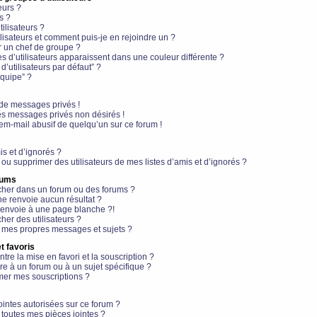
eurs ?
s ?
ilisateurs ?
lisateurs et comment puis-je en rejoindre un ?
 un chef de groupe ?
s d’utilisateurs apparaissent dans une couleur différente ?
’utilisateurs par défaut” ?
équipe” ?
de messages privés !
es messages privés non désirés !
em-mail abusif de quelqu’un sur ce forum !
is et d’ignorés ?
ou supprimer des utilisateurs de mes listes d’amis et d’ignorés ?
rums
her dans un forum ou des forums ?
e renvoie aucun résultat ?
envoie à une page blanche ?!
er des utilisateurs ?
 mes propres messages et sujets ?
t favoris
ntre la mise en favori et la souscription ?
e à un forum ou à un sujet spécifique ?
er mes souscriptions ?
ointes autorisées sur ce forum ?
toutes mes pièces jointes ?