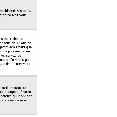
initialisé. Visitez la
vriez pouvoir vous
 des deux choses
-dessous de 13 ans de
igeront également que
vous puissiez ouvrir
oyé, suivez les
cte ou l’e-mail a pu
ayez de contacter un
, vérifiez votre nom
ou ait supprimé votre
sateurs qui n’ont rien
z-vous à nouveau et