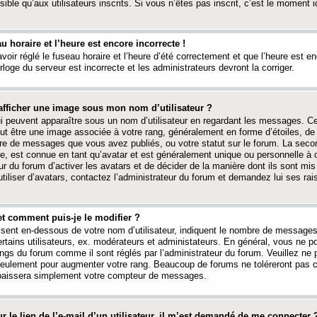
ible qu’aux utilisateurs inscrits. Si vous n’êtes pas inscrit, c’est le moment id
au horaire et l’heure est encore incorrecte !
avoir réglé le fuseau horaire et l’heure d’été correctement et que l’heure est e
rloge du serveur est incorrecte et les administrateurs devront la corriger.
fficher une image sous mon nom d’utilisateur ?
ui peuvent apparaître sous un nom d’utilisateur en regardant les messages. C
peut être une image associée à votre rang, généralement en forme d’étoiles, de
bre de messages que vous avez publiés, ou votre statut sur le forum. La seco
, est connue en tant qu’avatar et est généralement unique ou personnelle à c
ur du forum d’activer les avatars et de décider de la manière dont ils sont mis 
iliser d’avatars, contactez l’administrateur du forum et demandez lui ses rai
et comment puis-je le modifier ?
ssent en-dessous de votre nom d’utilisateur, indiquent le nombre de message
certains utilisateurs, ex. modérateurs et administateurs. En général, vous ne
angs du forum comme il sont réglés par l’administrateur du forum. Veuillez ne
 seulement pour augmenter votre rang. Beaucoup de forums ne toléreront pas c
abaissera simplement votre compteur de messages.
r le lien de l’e-mail d’un utilisateur, il m’est demandé de me connecter 