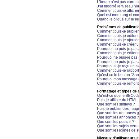
L’heure n’est pas correct
J’ai modifié le fuseau hor
Comment puis-je affiche
Quel est mon rang et com
Quand je clique sur le li
Problèmes de publicati
Comment puis-je publier
Comment puis-je éditer
Comment puis-je ajoute
Comment puis-je créer 
Pourquoi ne puis-je pas 
Comment puis-je éditer 
Pourquoi ne puis-je pas
Pourquoi ne puis-je pas 
Pourquoi ai-je reçu un a
Comment puis-je rappor
Qu’est-ce le bouton “Sauv
Pourquoi mon message a-
Comment puis-je remonte
Formatage et types de 
Qu’est-ce que le BBCod
Puis-je utiliser du HTML 
Que sont les smileys ?
Puis-je publier des imag
Que sont les annonces g
Que sont les annonces ?
Que sont les posts-it ?
Que sont les sujets verro
Que sont les icônes de s
Niveaux d’utilisateurs e