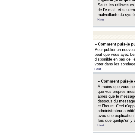
Seuls les utilisateurs
de l’e-mail, et seulem
malveillante du systè
Haut
» Comment puis-je pu
Pour publier un nouveau
peut que vous ayez bes
disponible en bas de l
voter dans les sondage
Haut
» Comment puis-je 
À moins que vous ne 
que vos propres mess
après que le message 
dessous du message l
et l’heure. Ceci n’ap
administrateur a édit
avec une explication
fois que quelqu’un y 
Haut