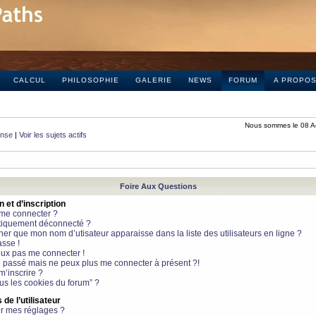
CALCUL
PHILOSOPHIE
GALERIE
NEWS
FORUM
A PROPO
Nous sommes le 08 A
onse
|
Voir les sujets actifs
Foire Aux Questions
et d’inscription
 me connecter ?
tiquement déconnecté ?
 que mon nom d’utisateur apparaisse dans la liste des utilisateurs en ligne ?
sse !
peux pas me connecter !
le passé mais ne peux plus me connecter à présent ?!
m’inscrire ?
ous les cookies du forum” ?
de l’utilisateur
r mes réglages ?