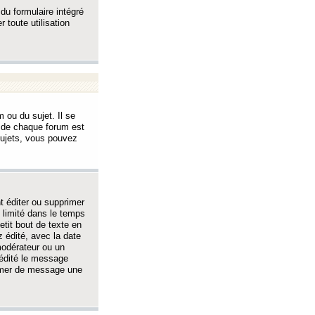
 du formulaire intégré
 toute utilisation
 ou du sujet. Il se
s de chaque forum est
sujets, vous pouvez
 éditer ou supprimer
 limité dans le temps
tit bout de texte en
 édité, avec la date
 modérateur ou un
 édité le message
rimer de message une