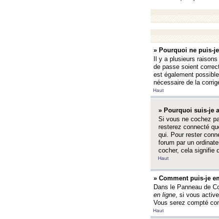
» Pourquoi ne puis-j
Il y a plusieurs raison
de passe soient correct
est également possible q
nécessaire de la corrige
Haut
» Pourquoi suis-je
Si vous ne cochez p
resterez connecté que
qui. Pour rester con
forum par un ordinate
cocher, cela signifie 
Haut
» Comment puis-je em
Dans le Panneau de Con
en ligne
, si vous activ
Vous serez compté com
Haut