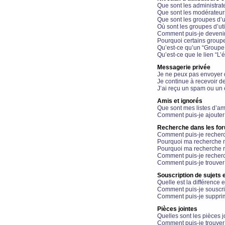
Que sont les administrat
Que sont les modérateur
Que sont les groupes d’ut
Où sont les groupes d’uti
Comment puis-je devenir
Pourquoi certains groupe
Qu’est-ce qu’un “Groupe d
Qu’est-ce que le lien “L’
Messagerie privée
Je ne peux pas envoyer 
Je continue à recevoir d
J’ai reçu un spam ou un 
Amis et ignorés
Que sont mes listes d’am
Comment puis-je ajouter 
Recherche dans les fo
Comment puis-je recherc
Pourquoi ma recherche n
Pourquoi ma recherche r
Comment puis-je recherch
Comment puis-je trouver
Souscription de sujets e
Quelle est la différence e
Comment puis-je souscrir
Comment puis-je supprim
Pièces jointes
Quelles sont les pièces j
Comment puis-je trouver 