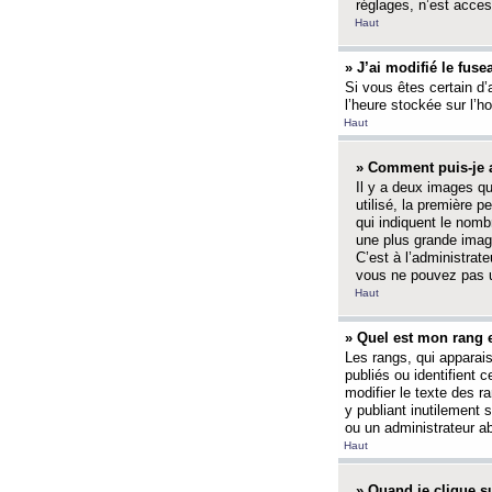
réglages, n’est access
Haut
» J’ai modifié le fuse
Si vous êtes certain d’
l’heure stockée sur l’ho
Haut
» Comment puis-je a
Il y a deux images q
utilisé, la première 
qui indiquent le nom
une plus grande image
C’est à l’administrate
vous ne pouvez pas ut
Haut
» Quel est mon rang 
Les rangs, qui apparai
publiés ou identifient 
modifier le texte des r
y publiant inutilement
ou un administrateur 
Haut
» Quand je clique su