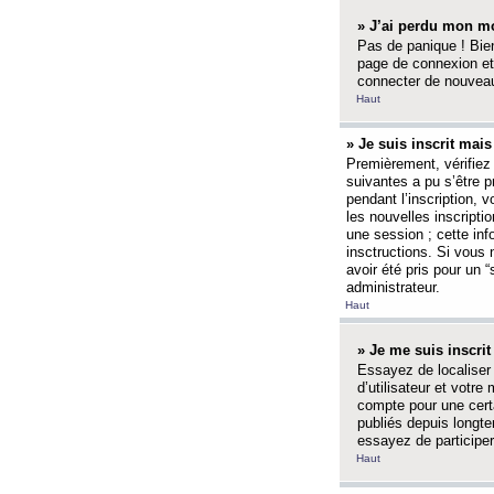
» J’ai perdu mon mo
Pas de panique ! Bien
page de connexion et
connecter de nouvea
Haut
» Je suis inscrit mai
Premièrement, vérifiez 
suivantes a pu s’être 
pendant l’inscription,
les nouvelles inscripti
une session ; cette inf
insctructions. Si vous 
avoir été pris pour un 
administrateur.
Haut
» Je me suis inscri
Essayez de localiser 
d’utilisateur et votr
compte pour une certa
publiés depuis longte
essayez de participe
Haut