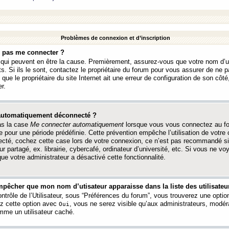
Problèmes de connexion et d’inscription
e pas me connecter ?
s qui peuvent en être la cause. Premièrement, assurez-vous que votre nom d’ut
s. Si ils le sont, contactez le propriétaire du forum pour vous assurer de ne pa
ue le propriétaire du site Internet ait une erreur de configuration de son côté, 
r.
 automatiquement déconnecté ?
as la case
Me connecter automatiquement
lorsque vous vous connectez au f
 pour une période prédéfinie. Cette prévention empêche l’utilisation de votre
necté, cochez cette case lors de votre connexion, ce n’est pas recommandé s
ur partagé, ex. librairie, cybercafé, ordinateur d’université, etc. Si vous ne v
que votre administrateur a désactivé cette fonctionnalité.
pêcher que mon nom d’utisateur apparaisse dans la liste des utilisateur
trôle de l’Utilisateur, sous “Préférences du forum”, vous trouverez une opti
ez cette option avec
, vous ne serez visible qu’aux administrateurs, mod
Oui
me un utilisateur caché.