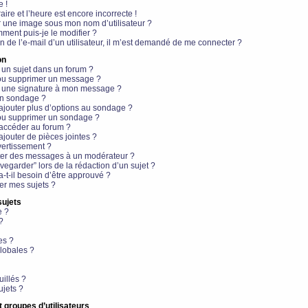
e !
aire et l’heure est encore incorrecte !
r une image sous mon nom d’utilisateur ?
ment puis-je le modifier ?
en de l’e-mail d’un utilisateur, il m’est demandé de me connecter ?
on
 un sujet dans un forum ?
 ou supprimer un message ?
r une signature à mon message ?
un sondage ?
ajouter plus d’options au sondage ?
ou supprimer un sondage ?
 accéder au forum ?
ajouter de pièces jointes ?
vertissement ?
ter des messages à un modérateur ?
egarder” lors de la rédaction d’un sujet ?
t-il besoin d’être approuvé ?
r mes sujets ?
sujets
e ?
?
es ?
lobales ?
uillés ?
ujets ?
t groupes d’utilisateurs