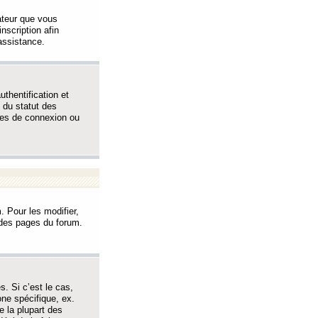
sateur que vous
inscription afin
assistance.
thentification et
 du statut des
èmes de connexion ou
. Pour les modifier,
t des pages du forum.
s. Si c’est le cas,
one spécifique, ex.
e la plupart des