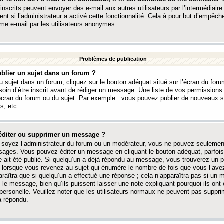
 inscrits peuvent envoyer des e-mail aux autres utilisateurs par l’intermédiaire
ent si l’administrateur a activé cette fonctionnalité. Cela à pour but d’empêcher
me e-mail par les utilisateurs anonymes.
Problèmes de publication
blier un sujet dans un forum ?
 sujet dans un forum, cliquez sur le bouton adéquat situé sur l’écran du forum
oin d’être inscrit avant de rédiger un message. Une liste de vos permission
’écran du forum ou du sujet. Par exemple : vous pouvez publier de nouveaux 
s, etc.
éditer ou supprimer un message ?
soyez l’administrateur du forum ou un modérateur, vous ne pouvez seulement
ages. Vous pouvez éditer un message en cliquant le bouton adéquat, parfois
ait été publié. Si quelqu’un a déjà répondu au message, vous trouverez un pe
orsque vous revenez au sujet qui énumère le nombre de fois que vous l’avez
paraîtra que si quelqu’un a effectué une réponse ; cela n’apparaîtra pas si un
é le message, bien qu’ils puissent laisser une note expliquant pourquoi ils ont
 personelle. Veuillez noter que les utilisateurs normaux ne peuvent pas supp
a répondu.