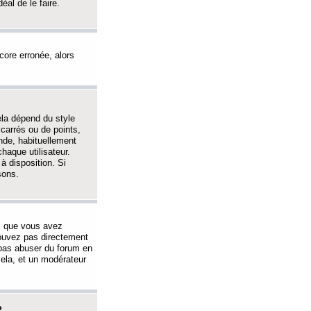
éal de le faire.
ncore erronée, alors
ela dépend du style
 carrés ou de points,
nde, habituellement
haque utilisateur.
à disposition. Si
sons.
s que vous avez
 pouvez pas directement
 pas abuser du forum en
ela, et un modérateur
?