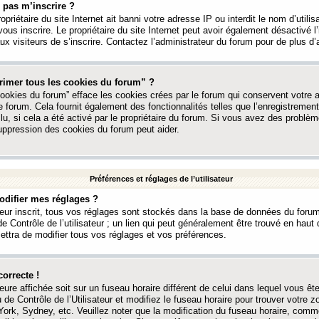
 pas m’inscrire ?
ropriétaire du site Internet ait banni votre adresse IP ou interdit le nom d’utili
vous inscrire. Le propriétaire du site Internet peut avoir également désactivé l’
 visiteurs de s’inscrire. Contactez l’administrateur du forum pour de plus d’
rimer tous les cookies du forum” ?
ookies du forum” efface les cookies crées par le forum qui conservent votre au
e forum. Cela fournit également des fonctionnalités telles que l’enregistrement
u, si cela a été activé par le propriétaire du forum. Si vous avez des probl
uppression des cookies du forum peut aider.
Préférences et réglages de l’utilisateur
difier mes réglages ?
teur inscrit, tous vos réglages sont stockés dans la base de données du forum
e Contrôle de l’utilisateur ; un lien qui peut généralement être trouvé en hau
tra de modifier tous vos réglages et vos préférences.
correcte !
heure affichée soit sur un fuseau horaire différent de celui dans lequel vous ête
 de Contrôle de l’Utilisateur et modifiez le fuseau horaire pour trouver votre z
ork, Sydney, etc. Veuillez noter que la modification du fuseau horaire, comm