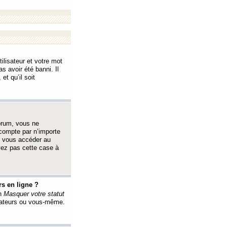
ilisateur et votre mot
s avoir été banni. Il
et qu’il soit
orum, vous ne
 compte par n’importe
i vous accéder au
oyez pas cette case à
s en ligne ?
on
Masquer votre statut
érateurs ou vous-même.