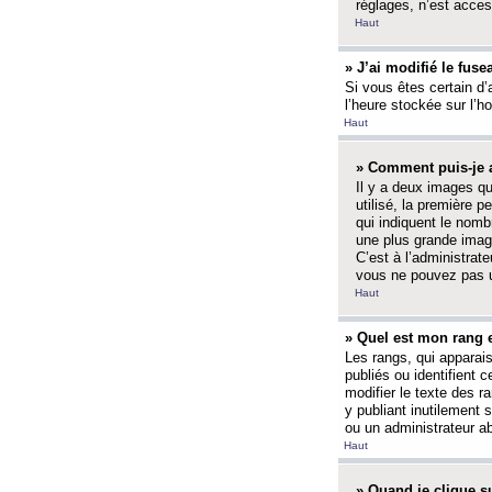
réglages, n’est access
Haut
» J’ai modifié le fuse
Si vous êtes certain d’
l’heure stockée sur l’ho
Haut
» Comment puis-je a
Il y a deux images q
utilisé, la première 
qui indiquent le nom
une plus grande image
C’est à l’administrate
vous ne pouvez pas ut
Haut
» Quel est mon rang 
Les rangs, qui apparai
publiés ou identifient 
modifier le texte des r
y publiant inutilement
ou un administrateur 
Haut
» Quand je clique su