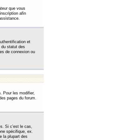
sateur que vous
inscription afin
assistance.
thentification et
 du statut des
èmes de connexion ou
. Pour les modifier,
t des pages du forum.
s. Si c’est le cas,
one spécifique, ex.
e la plupart des