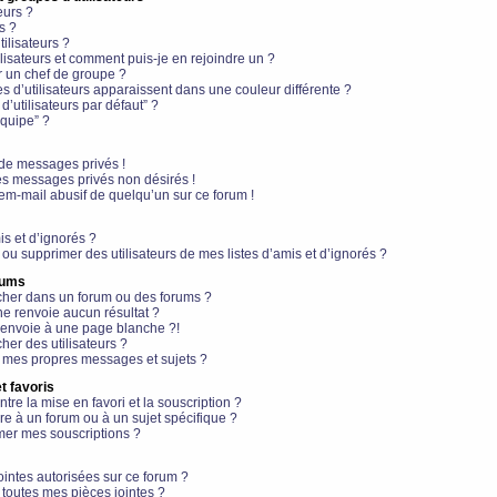
eurs ?
s ?
ilisateurs ?
lisateurs et comment puis-je en rejoindre un ?
 un chef de groupe ?
s d’utilisateurs apparaissent dans une couleur différente ?
’utilisateurs par défaut” ?
équipe” ?
de messages privés !
es messages privés non désirés !
em-mail abusif de quelqu’un sur ce forum !
is et d’ignorés ?
ou supprimer des utilisateurs de mes listes d’amis et d’ignorés ?
rums
her dans un forum ou des forums ?
e renvoie aucun résultat ?
envoie à une page blanche ?!
er des utilisateurs ?
 mes propres messages et sujets ?
t favoris
ntre la mise en favori et la souscription ?
e à un forum ou à un sujet spécifique ?
er mes souscriptions ?
ointes autorisées sur ce forum ?
toutes mes pièces jointes ?