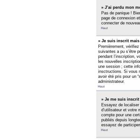
» J’ai perdu mon mo
Pas de panique ! Bien
page de connexion et
connecter de nouvea
Haut
» Je suis inscrit mai
Premièrement, vérifiez 
suivantes a pu s’être 
pendant l’inscription,
les nouvelles inscripti
une session ; cette inf
insctructions. Si vous 
avoir été pris pour un 
administrateur.
Haut
» Je me suis inscri
Essayez de localiser 
d’utilisateur et votr
compte pour une certa
publiés depuis longte
essayez de participe
Haut