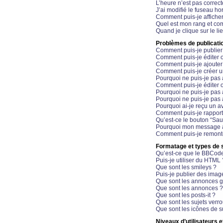
L’heure n’est pas correct
J’ai modifié le fuseau hor
Comment puis-je affiche
Quel est mon rang et com
Quand je clique sur le li
Problèmes de publicati
Comment puis-je publier
Comment puis-je éditer
Comment puis-je ajoute
Comment puis-je créer 
Pourquoi ne puis-je pas 
Comment puis-je éditer 
Pourquoi ne puis-je pas
Pourquoi ne puis-je pas 
Pourquoi ai-je reçu un a
Comment puis-je rappor
Qu’est-ce le bouton “Sauv
Pourquoi mon message a-
Comment puis-je remonte
Formatage et types de 
Qu’est-ce que le BBCod
Puis-je utiliser du HTML 
Que sont les smileys ?
Puis-je publier des imag
Que sont les annonces g
Que sont les annonces ?
Que sont les posts-it ?
Que sont les sujets verro
Que sont les icônes de s
Niveaux d’utilisateurs e