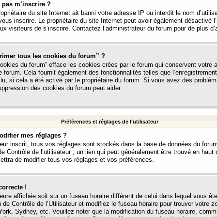
 pas m’inscrire ?
ropriétaire du site Internet ait banni votre adresse IP ou interdit le nom d’utili
vous inscrire. Le propriétaire du site Internet peut avoir également désactivé l’
 visiteurs de s’inscrire. Contactez l’administrateur du forum pour de plus d’
rimer tous les cookies du forum” ?
ookies du forum” efface les cookies crées par le forum qui conservent votre au
e forum. Cela fournit également des fonctionnalités telles que l’enregistrement
u, si cela a été activé par le propriétaire du forum. Si vous avez des probl
uppression des cookies du forum peut aider.
Préférences et réglages de l’utilisateur
difier mes réglages ?
teur inscrit, tous vos réglages sont stockés dans la base de données du forum
e Contrôle de l’utilisateur ; un lien qui peut généralement être trouvé en hau
tra de modifier tous vos réglages et vos préférences.
correcte !
heure affichée soit sur un fuseau horaire différent de celui dans lequel vous ête
 de Contrôle de l’Utilisateur et modifiez le fuseau horaire pour trouver votre z
ork, Sydney, etc. Veuillez noter que la modification du fuseau horaire, comm