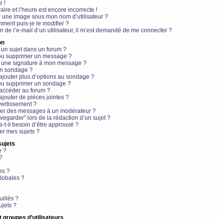
e !
aire et l’heure est encore incorrecte !
r une image sous mon nom d’utilisateur ?
ment puis-je le modifier ?
en de l’e-mail d’un utilisateur, il m’est demandé de me connecter ?
on
 un sujet dans un forum ?
 ou supprimer un message ?
r une signature à mon message ?
un sondage ?
ajouter plus d’options au sondage ?
ou supprimer un sondage ?
 accéder au forum ?
ajouter de pièces jointes ?
vertissement ?
ter des messages à un modérateur ?
egarder” lors de la rédaction d’un sujet ?
t-il besoin d’être approuvé ?
r mes sujets ?
sujets
e ?
?
es ?
lobales ?
uillés ?
ujets ?
t groupes d’utilisateurs