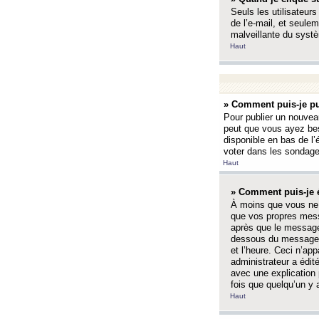
Seuls les utilisateurs
de l’e-mail, et seulem
malveillante du systè
Haut
» Comment puis-je pu
Pour publier un nouveau
peut que vous ayez bes
disponible en bas de l
voter dans les sondage
Haut
» Comment puis-je 
À moins que vous ne 
que vos propres mess
après que le message 
dessous du message l
et l’heure. Ceci n’ap
administrateur a édit
avec une explication
fois que quelqu’un y 
Haut