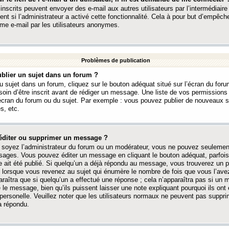
 inscrits peuvent envoyer des e-mail aux autres utilisateurs par l’intermédiaire
ent si l’administrateur a activé cette fonctionnalité. Cela à pour but d’empêcher
me e-mail par les utilisateurs anonymes.
Problèmes de publication
blier un sujet dans un forum ?
 sujet dans un forum, cliquez sur le bouton adéquat situé sur l’écran du forum
oin d’être inscrit avant de rédiger un message. Une liste de vos permission
’écran du forum ou du sujet. Par exemple : vous pouvez publier de nouveaux 
s, etc.
éditer ou supprimer un message ?
soyez l’administrateur du forum ou un modérateur, vous ne pouvez seulement
ages. Vous pouvez éditer un message en cliquant le bouton adéquat, parfois
ait été publié. Si quelqu’un a déjà répondu au message, vous trouverez un pe
orsque vous revenez au sujet qui énumère le nombre de fois que vous l’avez
paraîtra que si quelqu’un a effectué une réponse ; cela n’apparaîtra pas si un
é le message, bien qu’ils puissent laisser une note expliquant pourquoi ils ont
 personelle. Veuillez noter que les utilisateurs normaux ne peuvent pas supp
a répondu.