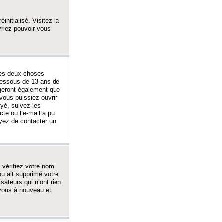
initialisé. Visitez la
vriez pouvoir vous
 des deux choses
-dessous de 13 ans de
igeront également que
vous puissiez ouvrir
oyé, suivez les
cte ou l’e-mail a pu
ayez de contacter un
, vérifiez votre nom
ou ait supprimé votre
sateurs qui n’ont rien
z-vous à nouveau et