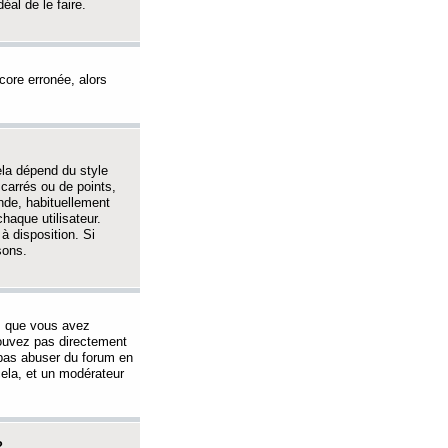
éal de le faire.
ncore erronée, alors
ela dépend du style
 carrés ou de points,
nde, habituellement
haque utilisateur.
à disposition. Si
sons.
s que vous avez
 pouvez pas directement
 pas abuser du forum en
ela, et un modérateur
?