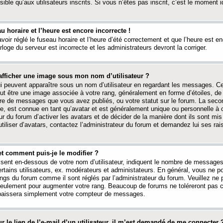
ible qu’aux utilisateurs inscrits. Si vous n’êtes pas inscrit, c’est le moment id
au horaire et l’heure est encore incorrecte !
avoir réglé le fuseau horaire et l’heure d’été correctement et que l’heure est e
rloge du serveur est incorrecte et les administrateurs devront la corriger.
fficher une image sous mon nom d’utilisateur ?
ui peuvent apparaître sous un nom d’utilisateur en regardant les messages. C
peut être une image associée à votre rang, généralement en forme d’étoiles, de
bre de messages que vous avez publiés, ou votre statut sur le forum. La seco
, est connue en tant qu’avatar et est généralement unique ou personnelle à c
ur du forum d’activer les avatars et de décider de la manière dont ils sont mis 
iliser d’avatars, contactez l’administrateur du forum et demandez lui ses rai
et comment puis-je le modifier ?
ssent en-dessous de votre nom d’utilisateur, indiquent le nombre de message
certains utilisateurs, ex. modérateurs et administateurs. En général, vous ne
angs du forum comme il sont réglés par l’administrateur du forum. Veuillez ne
 seulement pour augmenter votre rang. Beaucoup de forums ne toléreront pas c
abaissera simplement votre compteur de messages.
r le lien de l’e-mail d’un utilisateur, il m’est demandé de me connecter 