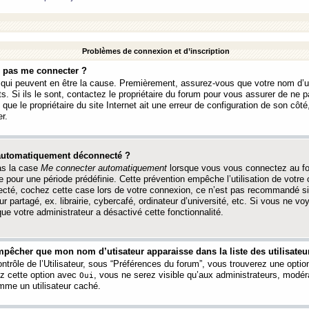
Problèmes de connexion et d’inscription
e pas me connecter ?
s qui peuvent en être la cause. Premièrement, assurez-vous que votre nom d’ut
s. Si ils le sont, contactez le propriétaire du forum pour vous assurer de ne pa
ue le propriétaire du site Internet ait une erreur de configuration de son côté, 
r.
 automatiquement déconnecté ?
as la case
Me connecter automatiquement
lorsque vous vous connectez au f
 pour une période prédéfinie. Cette prévention empêche l’utilisation de votre
necté, cochez cette case lors de votre connexion, ce n’est pas recommandé s
ur partagé, ex. librairie, cybercafé, ordinateur d’université, etc. Si vous ne v
que votre administrateur a désactivé cette fonctionnalité.
pêcher que mon nom d’utisateur apparaisse dans la liste des utilisateur
trôle de l’Utilisateur, sous “Préférences du forum”, vous trouverez une opti
ez cette option avec
, vous ne serez visible qu’aux administrateurs, mod
Oui
me un utilisateur caché.