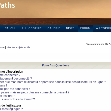
CALCUL
PHILOSOPHIE
GALERIE
NEWS
FORUM
A PROPO
Nous sommes le 07 A
onse
|
Voir les sujets actifs
Foire Aux Questions
et d’inscription
 me connecter ?
tiquement déconnecté ?
 que mon nom d’utisateur apparaisse dans la liste des utilisateurs en ligne ?
sse !
peux pas me connecter !
le passé mais ne peux plus me connecter à présent ?!
m’inscrire ?
ous les cookies du forum” ?
de l’utilisateur
r mes réglages ?