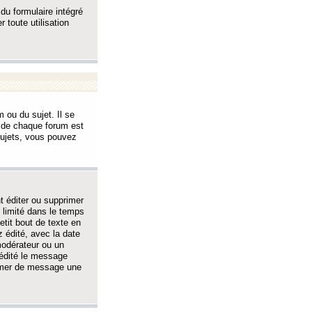
 du formulaire intégré
 toute utilisation
 ou du sujet. Il se
s de chaque forum est
sujets, vous pouvez
 éditer ou supprimer
 limité dans le temps
tit bout de texte en
 édité, avec la date
 modérateur ou un
 édité le message
rimer de message une