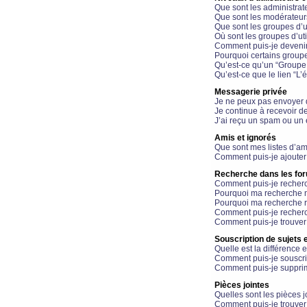
Que sont les administrat
Que sont les modérateur
Que sont les groupes d’ut
Où sont les groupes d’uti
Comment puis-je devenir
Pourquoi certains groupe
Qu’est-ce qu’un “Groupe d
Qu’est-ce que le lien “L’
Messagerie privée
Je ne peux pas envoyer 
Je continue à recevoir d
J’ai reçu un spam ou un 
Amis et ignorés
Que sont mes listes d’am
Comment puis-je ajouter 
Recherche dans les fo
Comment puis-je recherc
Pourquoi ma recherche n
Pourquoi ma recherche r
Comment puis-je recherch
Comment puis-je trouver
Souscription de sujets e
Quelle est la différence e
Comment puis-je souscrir
Comment puis-je supprim
Pièces jointes
Quelles sont les pièces j
Comment puis-je trouver 