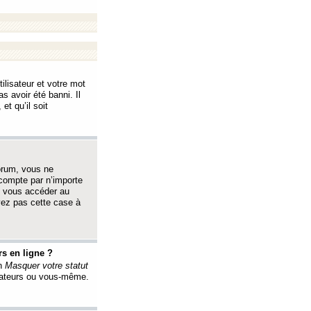
ilisateur et votre mot
s avoir été banni. Il
et qu’il soit
orum, vous ne
 compte par n’importe
i vous accéder au
oyez pas cette case à
s en ligne ?
on
Masquer votre statut
érateurs ou vous-même.