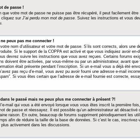
t de passe !
 que votre mot de passe ne puisse pas être récupéré, il peut facilement être ré
 cliquez sur
J’ai perdu mon mot de passe
. Suivez les instructions et vous de
u.
s ne peux pas me connecter !
votre nom d’utilisateur et votre mot de passe. S’ils sont corrects, alors une
produite. Si le support de la COPPA est activé et que vous indiquiez avoir en
 vous devrez suivre les instructions que vous avez reçues. Certains forums ex
ons doivent être activées, par vous-même ou par un administrateur, avant que 
ormation était présente pendant l’inscription. Si un e-mail vous a déjà été env
n’avez pas reçu d’e-mail, vous avez pu avoir fourni une adresse e-mail incorre
“spam”. Si vous êtes certain que l’adresse de e-mail fournie est correcte, ess
t dans le passé mais ne peux plus me connecter à présent ?!
l’e-mail qui vous a été envoyé lorsque vous vous êtes inscrit la première fois
e mot de passe et réessayez. Il est possible qu’un administrateur ait désactivé 
ine raison. En outre, beaucoup de forums suppriment périodiquement les utili
mps afin de réduire la taille de la base de données. Si c’est le cas, inscrive
r plus activement dans les discussions.