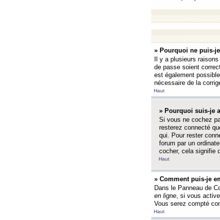
» Pourquoi ne puis-j
Il y a plusieurs raison
de passe soient correct
est également possible q
nécessaire de la corrige
Haut
» Pourquoi suis-je
Si vous ne cochez p
resterez connecté que
qui. Pour rester con
forum par un ordinate
cocher, cela signifie 
Haut
» Comment puis-je em
Dans le Panneau de Con
en ligne
, si vous activ
Vous serez compté com
Haut