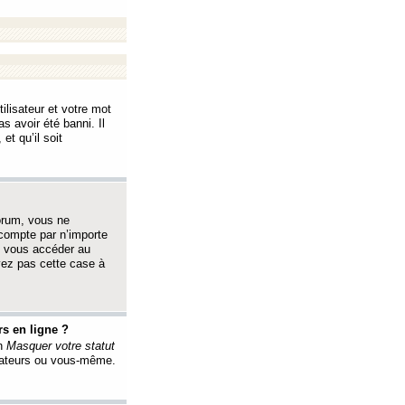
ilisateur et votre mot
s avoir été banni. Il
et qu’il soit
orum, vous ne
 compte par n’importe
i vous accéder au
oyez pas cette case à
s en ligne ?
on
Masquer votre statut
érateurs ou vous-même.