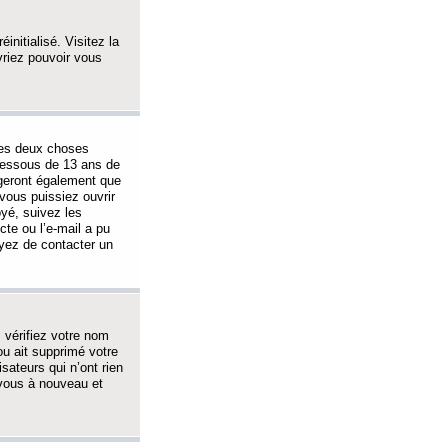
initialisé. Visitez la
vriez pouvoir vous
 des deux choses
-dessous de 13 ans de
igeront également que
vous puissiez ouvrir
oyé, suivez les
cte ou l’e-mail a pu
ayez de contacter un
, vérifiez votre nom
ou ait supprimé votre
sateurs qui n’ont rien
z-vous à nouveau et