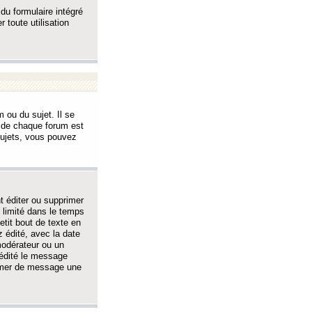
 du formulaire intégré
 toute utilisation
 ou du sujet. Il se
s de chaque forum est
sujets, vous pouvez
 éditer ou supprimer
 limité dans le temps
tit bout de texte en
 édité, avec la date
 modérateur ou un
 édité le message
rimer de message une