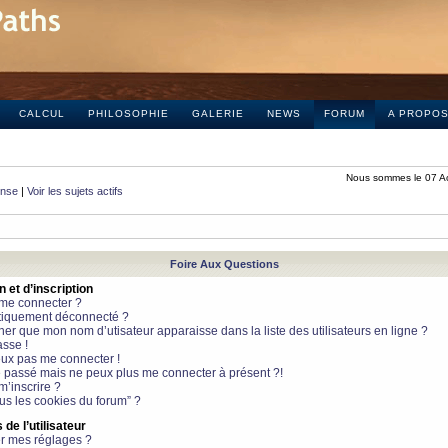
CALCUL
PHILOSOPHIE
GALERIE
NEWS
FORUM
A PROPO
Nous sommes le 07 A
onse
|
Voir les sujets actifs
Foire Aux Questions
et d’inscription
 me connecter ?
tiquement déconnecté ?
 que mon nom d’utisateur apparaisse dans la liste des utilisateurs en ligne ?
sse !
peux pas me connecter !
le passé mais ne peux plus me connecter à présent ?!
m’inscrire ?
ous les cookies du forum” ?
de l’utilisateur
r mes réglages ?