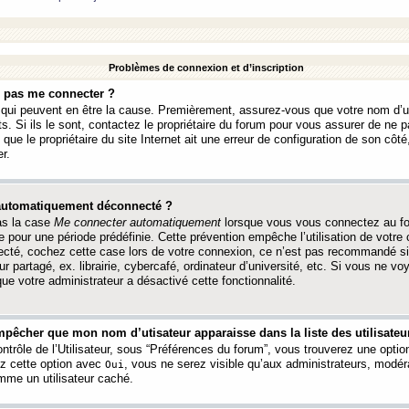
Problèmes de connexion et d’inscription
e pas me connecter ?
s qui peuvent en être la cause. Premièrement, assurez-vous que votre nom d’ut
s. Si ils le sont, contactez le propriétaire du forum pour vous assurer de ne pa
ue le propriétaire du site Internet ait une erreur de configuration de son côté, 
r.
 automatiquement déconnecté ?
as la case
Me connecter automatiquement
lorsque vous vous connectez au f
 pour une période prédéfinie. Cette prévention empêche l’utilisation de votre
necté, cochez cette case lors de votre connexion, ce n’est pas recommandé s
ur partagé, ex. librairie, cybercafé, ordinateur d’université, etc. Si vous ne v
que votre administrateur a désactivé cette fonctionnalité.
pêcher que mon nom d’utisateur apparaisse dans la liste des utilisateur
trôle de l’Utilisateur, sous “Préférences du forum”, vous trouverez une opti
ez cette option avec
, vous ne serez visible qu’aux administrateurs, mod
Oui
me un utilisateur caché.