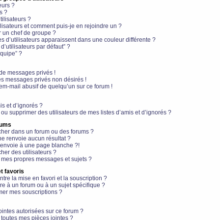
eurs ?
s ?
ilisateurs ?
lisateurs et comment puis-je en rejoindre un ?
 un chef de groupe ?
s d’utilisateurs apparaissent dans une couleur différente ?
’utilisateurs par défaut” ?
équipe” ?
de messages privés !
es messages privés non désirés !
em-mail abusif de quelqu’un sur ce forum !
is et d’ignorés ?
ou supprimer des utilisateurs de mes listes d’amis et d’ignorés ?
rums
her dans un forum ou des forums ?
e renvoie aucun résultat ?
envoie à une page blanche ?!
er des utilisateurs ?
 mes propres messages et sujets ?
t favoris
ntre la mise en favori et la souscription ?
e à un forum ou à un sujet spécifique ?
er mes souscriptions ?
ointes autorisées sur ce forum ?
toutes mes pièces jointes ?