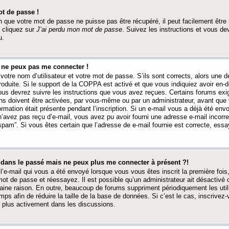
t de passe !
 que votre mot de passe ne puisse pas être récupéré, il peut facilement être ré
 cliquez sur
J’ai perdu mon mot de passe
. Suivez les instructions et vous de
u.
s ne peux pas me connecter !
votre nom d’utilisateur et votre mot de passe. S’ils sont corrects, alors une
produite. Si le support de la COPPA est activé et que vous indiquiez avoir en
 vous devrez suivre les instructions que vous avez reçues. Certains forums ex
ons doivent être activées, par vous-même ou par un administrateur, avant que 
ormation était présente pendant l’inscription. Si un e-mail vous a déjà été env
n’avez pas reçu d’e-mail, vous avez pu avoir fourni une adresse e-mail incorre
“spam”. Si vous êtes certain que l’adresse de e-mail fournie est correcte, ess
t dans le passé mais ne peux plus me connecter à présent ?!
l’e-mail qui vous a été envoyé lorsque vous vous êtes inscrit la première fois
e mot de passe et réessayez. Il est possible qu’un administrateur ait désactivé 
ine raison. En outre, beaucoup de forums suppriment périodiquement les utili
mps afin de réduire la taille de la base de données. Si c’est le cas, inscrive
r plus activement dans les discussions.