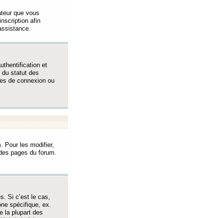
sateur que vous
inscription afin
assistance.
thentification et
 du statut des
èmes de connexion ou
. Pour les modifier,
t des pages du forum.
s. Si c’est le cas,
one spécifique, ex.
e la plupart des