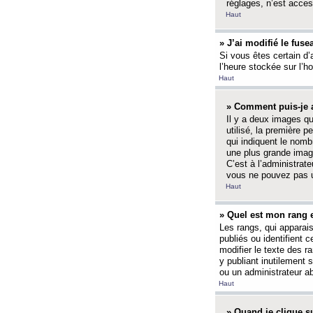
réglages, n’est access
Haut
» J’ai modifié le fuse
Si vous êtes certain d’
l’heure stockée sur l’ho
Haut
» Comment puis-je a
Il y a deux images q
utilisé, la première 
qui indiquent le nom
une plus grande image
C’est à l’administrate
vous ne pouvez pas ut
Haut
» Quel est mon rang 
Les rangs, qui apparai
publiés ou identifient 
modifier le texte des r
y publiant inutilement
ou un administrateur 
Haut
» Quand je clique su