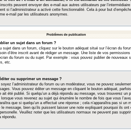
 inscrits peuvent envoyer des e-mail aux autres utilisateurs par l’intermédiaire
ent si l’administrateur a activé cette fonctionnalité. Cela à pour but d’empêcher
me e-mail par les utilisateurs anonymes.
Problèmes de publication
blier un sujet dans un forum ?
 sujet dans un forum, cliquez sur le bouton adéquat situé sur l’écran du forum
oin d’être inscrit avant de rédiger un message. Une liste de vos permission
’écran du forum ou du sujet. Par exemple : vous pouvez publier de nouveaux 
s, etc.
éditer ou supprimer un message ?
soyez l’administrateur du forum ou un modérateur, vous ne pouvez seulement
ages. Vous pouvez éditer un message en cliquant le bouton adéquat, parfois
ait été publié. Si quelqu’un a déjà répondu au message, vous trouverez un pe
orsque vous revenez au sujet qui énumère le nombre de fois que vous l’avez
paraîtra que si quelqu’un a effectué une réponse ; cela n’apparaîtra pas si un
é le message, bien qu’ils puissent laisser une note expliquant pourquoi ils ont
 personelle. Veuillez noter que les utilisateurs normaux ne peuvent pas supp
a répondu.