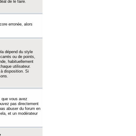
éal de le faire.
ncore erronée, alors
ela dépend du style
 carrés ou de points,
nde, habituellement
haque utilisateur.
à disposition. Si
sons.
s que vous avez
 pouvez pas directement
 pas abuser du forum en
ela, et un modérateur
?