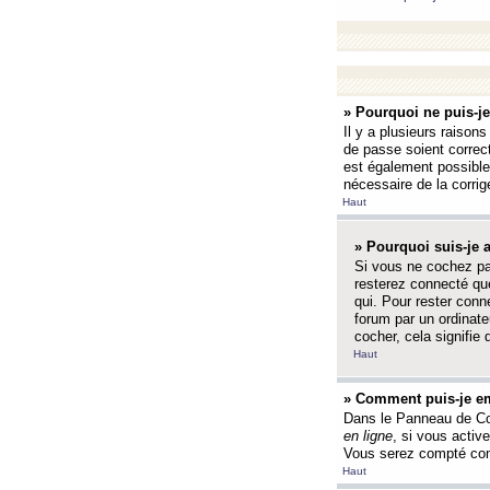
» Pourquoi ne puis-j
Il y a plusieurs raison
de passe soient correct
est également possible q
nécessaire de la corrige
Haut
» Pourquoi suis-je
Si vous ne cochez p
resterez connecté que
qui. Pour rester con
forum par un ordinate
cocher, cela signifie 
Haut
» Comment puis-je em
Dans le Panneau de Con
en ligne
, si vous activ
Vous serez compté com
Haut