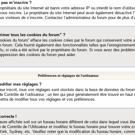
 pas m’inscrire ?
ropriétaire du site Internet ait banni votre adresse IP ou interdit le nom d’utili
vous inscrire. Le propriétaire du site Internet peut avoir également désactivé l’
 visiteurs de s’inscrire. Contactez l’administrateur du forum pour de plus d’
rimer tous les cookies du forum” ?
ookies du forum” efface les cookies crées par le forum qui conservent votre au
e forum. Cela fournit également des fonctionnalités telles que l’enregistrement
u, si cela a été activé par le propriétaire du forum. Si vous avez des probl
uppression des cookies du forum peut aider.
Préférences et réglages de l’utilisateur
difier mes réglages ?
teur inscrit, tous vos réglages sont stockés dans la base de données du forum
e Contrôle de l’utilisateur ; un lien qui peut généralement être trouvé en hau
tra de modifier tous vos réglages et vos préférences.
correcte !
heure affichée soit sur un fuseau horaire différent de celui dans lequel vous ête
 de Contrôle de l’Utilisateur et modifiez le fuseau horaire pour trouver votre z
ork, Sydney, etc. Veuillez noter que la modification du fuseau horaire, comm