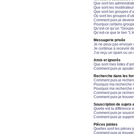
Que sont les administrat
Que sont les modérateur
Que sont les groupes d’ut
Où sont les groupes d’uti
Comment puis-je devenir
Pourquoi certains groupe
Qu’est-ce qu’un “Groupe d
Qu’est-ce que le lien “L’
Messagerie privée
Je ne peux pas envoyer 
Je continue à recevoir d
J’ai reçu un spam ou un 
Amis et ignorés
Que sont mes listes d’am
Comment puis-je ajouter 
Recherche dans les fo
Comment puis-je recherc
Pourquoi ma recherche n
Pourquoi ma recherche r
Comment puis-je recherch
Comment puis-je trouver
Souscription de sujets e
Quelle est la différence e
Comment puis-je souscrir
Comment puis-je supprim
Pièces jointes
Quelles sont les pièces j
Comment puis-je trouver 