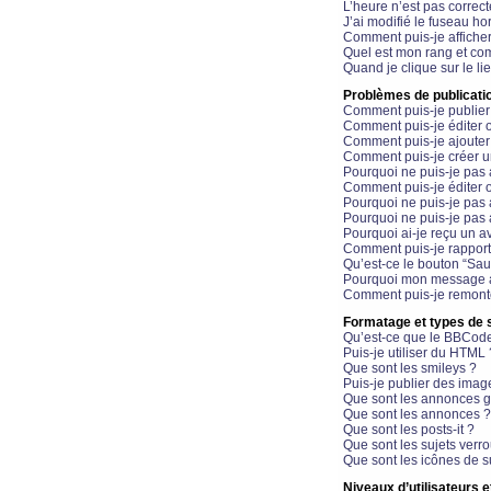
L’heure n’est pas correct
J’ai modifié le fuseau hor
Comment puis-je affiche
Quel est mon rang et com
Quand je clique sur le li
Problèmes de publicati
Comment puis-je publier
Comment puis-je éditer
Comment puis-je ajoute
Comment puis-je créer 
Pourquoi ne puis-je pas 
Comment puis-je éditer 
Pourquoi ne puis-je pas
Pourquoi ne puis-je pas 
Pourquoi ai-je reçu un a
Comment puis-je rappor
Qu’est-ce le bouton “Sauv
Pourquoi mon message a-
Comment puis-je remonte
Formatage et types de 
Qu’est-ce que le BBCod
Puis-je utiliser du HTML 
Que sont les smileys ?
Puis-je publier des imag
Que sont les annonces g
Que sont les annonces ?
Que sont les posts-it ?
Que sont les sujets verro
Que sont les icônes de s
Niveaux d’utilisateurs e