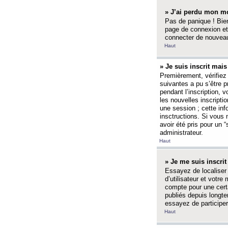
» J’ai perdu mon mo
Pas de panique ! Bien
page de connexion et
connecter de nouvea
Haut
» Je suis inscrit mai
Premièrement, vérifiez 
suivantes a pu s’être 
pendant l’inscription,
les nouvelles inscripti
une session ; cette inf
insctructions. Si vous 
avoir été pris pour un 
administrateur.
Haut
» Je me suis inscri
Essayez de localiser 
d’utilisateur et votr
compte pour une certa
publiés depuis longte
essayez de participe
Haut