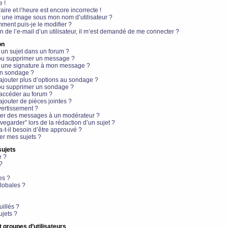
e !
aire et l’heure est encore incorrecte !
r une image sous mon nom d’utilisateur ?
ment puis-je le modifier ?
en de l’e-mail d’un utilisateur, il m’est demandé de me connecter ?
on
 un sujet dans un forum ?
 ou supprimer un message ?
r une signature à mon message ?
un sondage ?
ajouter plus d’options au sondage ?
ou supprimer un sondage ?
 accéder au forum ?
ajouter de pièces jointes ?
vertissement ?
ter des messages à un modérateur ?
egarder” lors de la rédaction d’un sujet ?
t-il besoin d’être approuvé ?
r mes sujets ?
sujets
e ?
?
es ?
lobales ?
uillés ?
ujets ?
t groupes d’utilisateurs