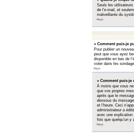
Seuls les utilisateurs
de l’e-mail, et seulem
malveillante du systè
Haut
» Comment puis-je pu
Pour publier un nouveau
peut que vous ayez bes
disponible en bas de l
voter dans les sondage
Haut
» Comment puis-je 
À moins que vous ne 
que vos propres mess
après que le message 
dessous du message l
et l’heure. Ceci n’ap
administrateur a édit
avec une explication
fois que quelqu’un y 
Haut