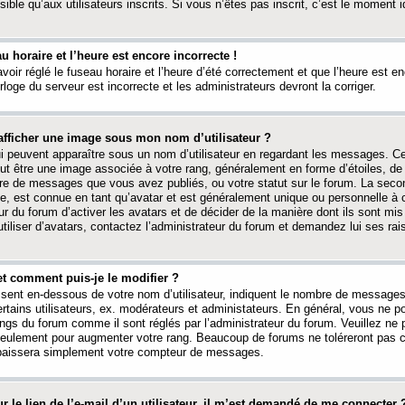
ible qu’aux utilisateurs inscrits. Si vous n’êtes pas inscrit, c’est le moment id
au horaire et l’heure est encore incorrecte !
avoir réglé le fuseau horaire et l’heure d’été correctement et que l’heure est e
rloge du serveur est incorrecte et les administrateurs devront la corriger.
fficher une image sous mon nom d’utilisateur ?
ui peuvent apparaître sous un nom d’utilisateur en regardant les messages. C
peut être une image associée à votre rang, généralement en forme d’étoiles, de
bre de messages que vous avez publiés, ou votre statut sur le forum. La seco
, est connue en tant qu’avatar et est généralement unique ou personnelle à c
ur du forum d’activer les avatars et de décider de la manière dont ils sont mis 
iliser d’avatars, contactez l’administrateur du forum et demandez lui ses rai
et comment puis-je le modifier ?
ssent en-dessous de votre nom d’utilisateur, indiquent le nombre de message
certains utilisateurs, ex. modérateurs et administateurs. En général, vous ne
angs du forum comme il sont réglés par l’administrateur du forum. Veuillez ne
 seulement pour augmenter votre rang. Beaucoup de forums ne toléreront pas c
abaissera simplement votre compteur de messages.
r le lien de l’e-mail d’un utilisateur, il m’est demandé de me connecter 