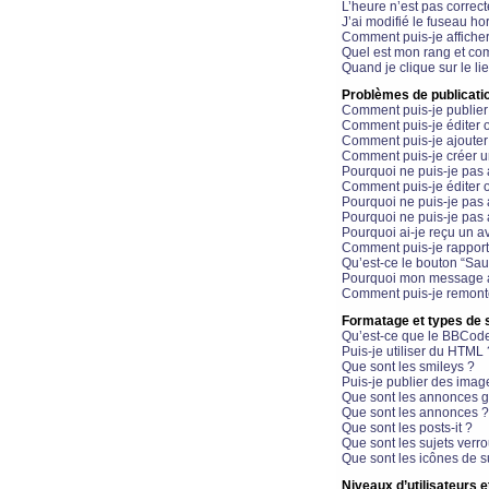
L’heure n’est pas correct
J’ai modifié le fuseau hor
Comment puis-je affiche
Quel est mon rang et com
Quand je clique sur le li
Problèmes de publicati
Comment puis-je publier
Comment puis-je éditer
Comment puis-je ajoute
Comment puis-je créer 
Pourquoi ne puis-je pas 
Comment puis-je éditer 
Pourquoi ne puis-je pas
Pourquoi ne puis-je pas 
Pourquoi ai-je reçu un a
Comment puis-je rappor
Qu’est-ce le bouton “Sauv
Pourquoi mon message a-
Comment puis-je remonte
Formatage et types de 
Qu’est-ce que le BBCod
Puis-je utiliser du HTML 
Que sont les smileys ?
Puis-je publier des imag
Que sont les annonces g
Que sont les annonces ?
Que sont les posts-it ?
Que sont les sujets verro
Que sont les icônes de s
Niveaux d’utilisateurs e