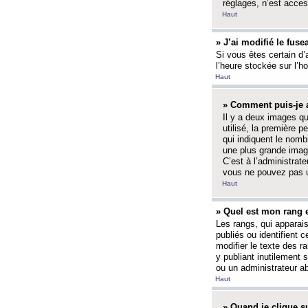
réglages, n’est access
Haut
» J’ai modifié le fuse
Si vous êtes certain d’
l’heure stockée sur l’ho
Haut
» Comment puis-je a
Il y a deux images q
utilisé, la première 
qui indiquent le nom
une plus grande image
C’est à l’administrate
vous ne pouvez pas ut
Haut
» Quel est mon rang 
Les rangs, qui apparai
publiés ou identifient 
modifier le texte des r
y publiant inutilement
ou un administrateur 
Haut
» Quand je clique su