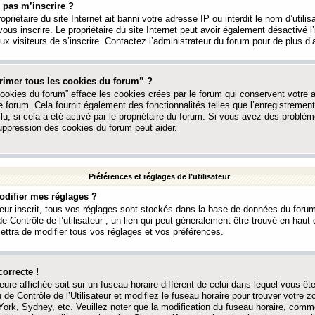
 pas m’inscrire ?
ropriétaire du site Internet ait banni votre adresse IP ou interdit le nom d’utili
vous inscrire. Le propriétaire du site Internet peut avoir également désactivé l’
 visiteurs de s’inscrire. Contactez l’administrateur du forum pour de plus d’
rimer tous les cookies du forum” ?
ookies du forum” efface les cookies crées par le forum qui conservent votre au
e forum. Cela fournit également des fonctionnalités telles que l’enregistrement
u, si cela a été activé par le propriétaire du forum. Si vous avez des probl
uppression des cookies du forum peut aider.
Préférences et réglages de l’utilisateur
difier mes réglages ?
teur inscrit, tous vos réglages sont stockés dans la base de données du forum
e Contrôle de l’utilisateur ; un lien qui peut généralement être trouvé en hau
tra de modifier tous vos réglages et vos préférences.
correcte !
heure affichée soit sur un fuseau horaire différent de celui dans lequel vous ête
 de Contrôle de l’Utilisateur et modifiez le fuseau horaire pour trouver votre z
ork, Sydney, etc. Veuillez noter que la modification du fuseau horaire, comm