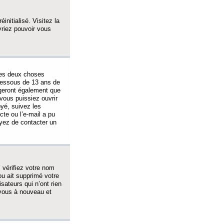
initialisé. Visitez la
vriez pouvoir vous
 des deux choses
-dessous de 13 ans de
igeront également que
vous puissiez ouvrir
oyé, suivez les
cte ou l’e-mail a pu
ayez de contacter un
, vérifiez votre nom
ou ait supprimé votre
sateurs qui n’ont rien
z-vous à nouveau et