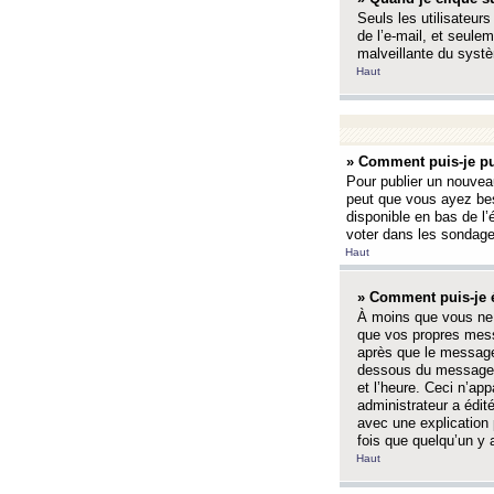
Seuls les utilisateurs
de l’e-mail, et seulem
malveillante du systè
Haut
» Comment puis-je pu
Pour publier un nouveau
peut que vous ayez bes
disponible en bas de l
voter dans les sondage
Haut
» Comment puis-je 
À moins que vous ne 
que vos propres mess
après que le message 
dessous du message l
et l’heure. Ceci n’ap
administrateur a édit
avec une explication
fois que quelqu’un y 
Haut