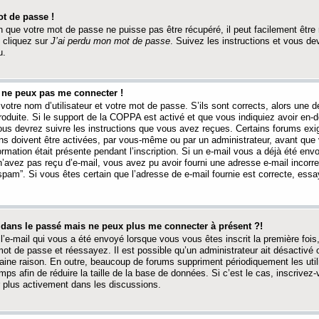
t de passe !
 que votre mot de passe ne puisse pas être récupéré, il peut facilement être ré
 cliquez sur
J’ai perdu mon mot de passe
. Suivez les instructions et vous de
u.
s ne peux pas me connecter !
votre nom d’utilisateur et votre mot de passe. S’ils sont corrects, alors une
produite. Si le support de la COPPA est activé et que vous indiquiez avoir en
 vous devrez suivre les instructions que vous avez reçues. Certains forums ex
ons doivent être activées, par vous-même ou par un administrateur, avant que 
ormation était présente pendant l’inscription. Si un e-mail vous a déjà été env
n’avez pas reçu d’e-mail, vous avez pu avoir fourni une adresse e-mail incorre
“spam”. Si vous êtes certain que l’adresse de e-mail fournie est correcte, ess
t dans le passé mais ne peux plus me connecter à présent ?!
l’e-mail qui vous a été envoyé lorsque vous vous êtes inscrit la première fois
e mot de passe et réessayez. Il est possible qu’un administrateur ait désactivé 
ine raison. En outre, beaucoup de forums suppriment périodiquement les utili
mps afin de réduire la taille de la base de données. Si c’est le cas, inscrive
r plus activement dans les discussions.