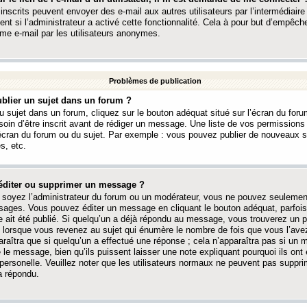
 inscrits peuvent envoyer des e-mail aux autres utilisateurs par l’intermédiaire
ent si l’administrateur a activé cette fonctionnalité. Cela à pour but d’empêcher
me e-mail par les utilisateurs anonymes.
Problèmes de publication
blier un sujet dans un forum ?
 sujet dans un forum, cliquez sur le bouton adéquat situé sur l’écran du forum
oin d’être inscrit avant de rédiger un message. Une liste de vos permission
’écran du forum ou du sujet. Par exemple : vous pouvez publier de nouveaux 
s, etc.
éditer ou supprimer un message ?
soyez l’administrateur du forum ou un modérateur, vous ne pouvez seulement
ages. Vous pouvez éditer un message en cliquant le bouton adéquat, parfois
ait été publié. Si quelqu’un a déjà répondu au message, vous trouverez un pe
orsque vous revenez au sujet qui énumère le nombre de fois que vous l’avez
paraîtra que si quelqu’un a effectué une réponse ; cela n’apparaîtra pas si un
é le message, bien qu’ils puissent laisser une note expliquant pourquoi ils ont
 personelle. Veuillez noter que les utilisateurs normaux ne peuvent pas supp
a répondu.