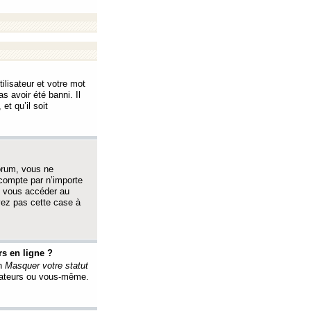
ilisateur et votre mot
s avoir été banni. Il
et qu’il soit
orum, vous ne
 compte par n’importe
i vous accéder au
oyez pas cette case à
s en ligne ?
on
Masquer votre statut
érateurs ou vous-même.