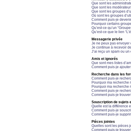
Que sont les administrat
Que sont les modérateur
Que sont les groupes d’ut
Où sont les groupes d’uti
Comment puis-je devenir
Pourquoi certains groupe
Qu’est-ce qu’un “Groupe d
Qu’est-ce que le lien “L’
Messagerie privée
Je ne peux pas envoyer 
Je continue à recevoir d
J’ai reçu un spam ou un 
Amis et ignorés
Que sont mes listes d’am
Comment puis-je ajouter 
Recherche dans les fo
Comment puis-je recherc
Pourquoi ma recherche n
Pourquoi ma recherche r
Comment puis-je recherch
Comment puis-je trouver
Souscription de sujets e
Quelle est la différence e
Comment puis-je souscrir
Comment puis-je supprim
Pièces jointes
Quelles sont les pièces j
Comment puis-je trouver 