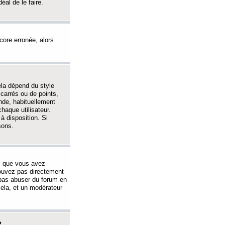
éal de le faire.
ncore erronée, alors
ela dépend du style
 carrés ou de points,
nde, habituellement
haque utilisateur.
à disposition. Si
sons.
s que vous avez
 pouvez pas directement
 pas abuser du forum en
ela, et un modérateur
?