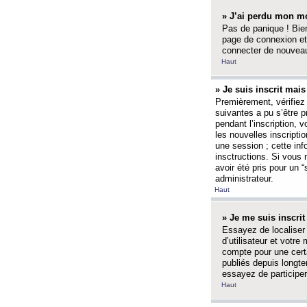
» J’ai perdu mon mo
Pas de panique ! Bien
page de connexion et
connecter de nouvea
Haut
» Je suis inscrit mai
Premièrement, vérifiez 
suivantes a pu s’être 
pendant l’inscription,
les nouvelles inscripti
une session ; cette inf
insctructions. Si vous 
avoir été pris pour un 
administrateur.
Haut
» Je me suis inscri
Essayez de localiser 
d’utilisateur et votr
compte pour une certa
publiés depuis longte
essayez de participe
Haut