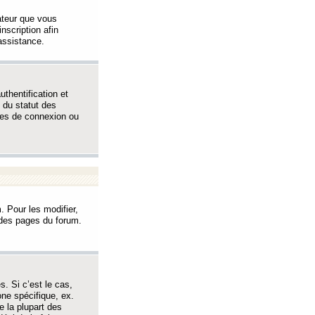
sateur que vous
inscription afin
assistance.
thentification et
 du statut des
èmes de connexion ou
. Pour les modifier,
t des pages du forum.
s. Si c’est le cas,
one spécifique, ex.
e la plupart des