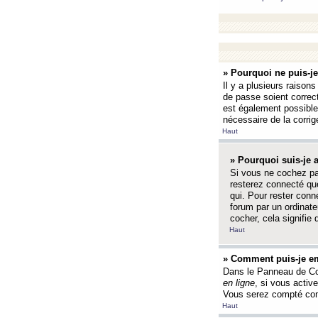
» Pourquoi ne puis-j
Il y a plusieurs raison
de passe soient correct
est également possible q
nécessaire de la corrige
Haut
» Pourquoi suis-je
Si vous ne cochez p
resterez connecté que
qui. Pour rester con
forum par un ordinate
cocher, cela signifie 
Haut
» Comment puis-je em
Dans le Panneau de Con
en ligne
, si vous activ
Vous serez compté com
Haut