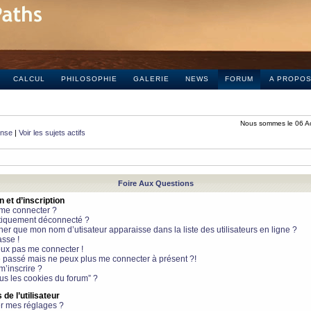
CALCUL
PHILOSOPHIE
GALERIE
NEWS
FORUM
A PROPO
Nous sommes le 06 A
onse
|
Voir les sujets actifs
Foire Aux Questions
et d’inscription
 me connecter ?
tiquement déconnecté ?
 que mon nom d’utisateur apparaisse dans la liste des utilisateurs en ligne ?
sse !
peux pas me connecter !
le passé mais ne peux plus me connecter à présent ?!
m’inscrire ?
ous les cookies du forum” ?
de l’utilisateur
r mes réglages ?