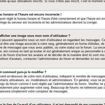
ible qu’aux utilisateurs inscrits. Si vous n’êtes pas inscrit, c’est le moment id
au horaire et l’heure est encore incorrecte !
avoir réglé le fuseau horaire et l’heure d’été correctement et que l’heure est e
rloge du serveur est incorrecte et les administrateurs devront la corriger.
fficher une image sous mon nom d’utilisateur ?
ui peuvent apparaître sous un nom d’utilisateur en regardant les messages. C
peut être une image associée à votre rang, généralement en forme d’étoiles, de
bre de messages que vous avez publiés, ou votre statut sur le forum. La seco
, est connue en tant qu’avatar et est généralement unique ou personnelle à c
ur du forum d’activer les avatars et de décider de la manière dont ils sont mis 
iliser d’avatars, contactez l’administrateur du forum et demandez lui ses rai
et comment puis-je le modifier ?
ssent en-dessous de votre nom d’utilisateur, indiquent le nombre de message
certains utilisateurs, ex. modérateurs et administateurs. En général, vous ne
angs du forum comme il sont réglés par l’administrateur du forum. Veuillez ne
 seulement pour augmenter votre rang. Beaucoup de forums ne toléreront pas c
abaissera simplement votre compteur de messages.
r le lien de l’e-mail d’un utilisateur, il m’est demandé de me connecter 