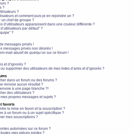
eurs ?
s ?
ilisateurs ?
lisateurs et comment puis-je en rejoindre un ?
 un chef de groupe ?
s d’utilisateurs apparaissent dans une couleur différente ?
’utilisateurs par défaut” ?
équipe” ?
de messages privés !
es messages privés non désirés !
em-mail abusif de quelqu’un sur ce forum !
is et d’ignorés ?
ou supprimer des utilisateurs de mes listes d’amis et d’ignorés ?
rums
her dans un forum ou des forums ?
e renvoie aucun résultat ?
envoie à une page blanche ?!
er des utilisateurs ?
 mes propres messages et sujets ?
t favoris
ntre la mise en favori et la souscription ?
e à un forum ou à un sujet spécifique ?
er mes souscriptions ?
ointes autorisées sur ce forum ?
toutes mes pièces jointes ?