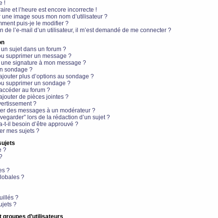
e !
aire et l’heure est encore incorrecte !
r une image sous mon nom d’utilisateur ?
ment puis-je le modifier ?
en de l’e-mail d’un utilisateur, il m’est demandé de me connecter ?
on
 un sujet dans un forum ?
 ou supprimer un message ?
r une signature à mon message ?
un sondage ?
ajouter plus d’options au sondage ?
ou supprimer un sondage ?
 accéder au forum ?
ajouter de pièces jointes ?
vertissement ?
ter des messages à un modérateur ?
egarder” lors de la rédaction d’un sujet ?
t-il besoin d’être approuvé ?
r mes sujets ?
sujets
e ?
?
es ?
lobales ?
uillés ?
ujets ?
t groupes d’utilisateurs