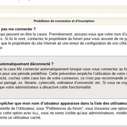
Problèmes de connexion et d’inscription
e pas me connecter ?
s qui peuvent en être la cause. Premièrement, assurez-vous que votre nom d’ut
s. Si ils le sont, contactez le propriétaire du forum pour vous assurer de ne pa
ue le propriétaire du site Internet ait une erreur de configuration de son côté, 
r.
 automatiquement déconnecté ?
as la case
Me connecter automatiquement
lorsque vous vous connectez au f
 pour une période prédéfinie. Cette prévention empêche l’utilisation de votre
necté, cochez cette case lors de votre connexion, ce n’est pas recommandé s
ur partagé, ex. librairie, cybercafé, ordinateur d’université, etc. Si vous ne v
que votre administrateur a désactivé cette fonctionnalité.
pêcher que mon nom d’utisateur apparaisse dans la liste des utilisateur
trôle de l’Utilisateur, sous “Préférences du forum”, vous trouverez une opti
ez cette option avec
, vous ne serez visible qu’aux administrateurs, mod
Oui
me un utilisateur caché.