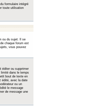
 du formulaire intégré
 toute utilisation
 ou du sujet. Il se
s de chaque forum est
sujets, vous pouvez
 éditer ou supprimer
 limité dans le temps
tit bout de texte en
 édité, avec la date
 modérateur ou un
 édité le message
rimer de message une