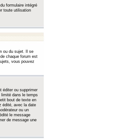
 du formulaire intégré
 toute utilisation
 ou du sujet. Il se
s de chaque forum est
sujets, vous pouvez
 éditer ou supprimer
 limité dans le temps
tit bout de texte en
 édité, avec la date
 modérateur ou un
 édité le message
rimer de message une