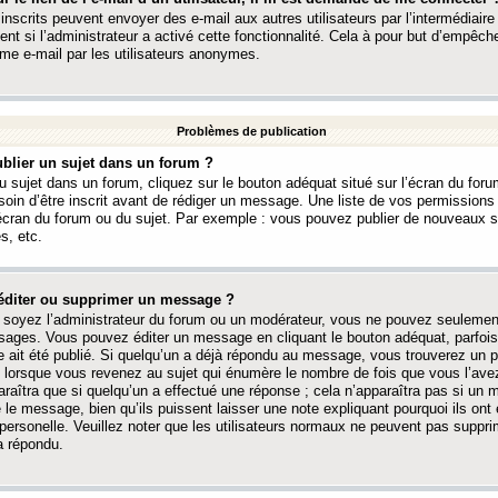
 inscrits peuvent envoyer des e-mail aux autres utilisateurs par l’intermédiaire
ent si l’administrateur a activé cette fonctionnalité. Cela à pour but d’empêcher
me e-mail par les utilisateurs anonymes.
Problèmes de publication
blier un sujet dans un forum ?
 sujet dans un forum, cliquez sur le bouton adéquat situé sur l’écran du forum
oin d’être inscrit avant de rédiger un message. Une liste de vos permission
’écran du forum ou du sujet. Par exemple : vous pouvez publier de nouveaux 
s, etc.
éditer ou supprimer un message ?
soyez l’administrateur du forum ou un modérateur, vous ne pouvez seulement
ages. Vous pouvez éditer un message en cliquant le bouton adéquat, parfois
ait été publié. Si quelqu’un a déjà répondu au message, vous trouverez un pe
orsque vous revenez au sujet qui énumère le nombre de fois que vous l’avez
paraîtra que si quelqu’un a effectué une réponse ; cela n’apparaîtra pas si un
é le message, bien qu’ils puissent laisser une note expliquant pourquoi ils ont
 personelle. Veuillez noter que les utilisateurs normaux ne peuvent pas supp
a répondu.