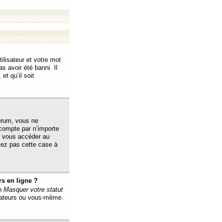
ilisateur et votre mot
s avoir été banni. Il
et qu’il soit
orum, vous ne
 compte par n’importe
i vous accéder au
oyez pas cette case à
s en ligne ?
on
Masquer votre statut
érateurs ou vous-même.