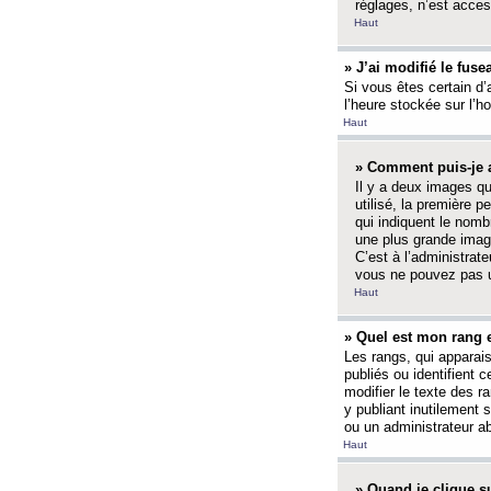
réglages, n’est access
Haut
» J’ai modifié le fuse
Si vous êtes certain d’
l’heure stockée sur l’ho
Haut
» Comment puis-je a
Il y a deux images q
utilisé, la première 
qui indiquent le nom
une plus grande image
C’est à l’administrate
vous ne pouvez pas ut
Haut
» Quel est mon rang 
Les rangs, qui apparai
publiés ou identifient 
modifier le texte des r
y publiant inutilement
ou un administrateur 
Haut
» Quand je clique su