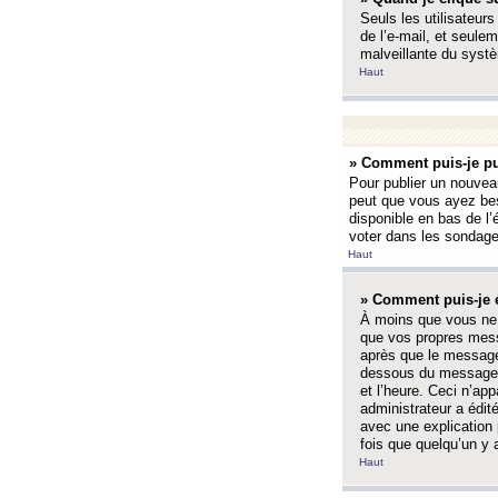
Seuls les utilisateurs
de l’e-mail, et seulem
malveillante du systè
Haut
» Comment puis-je pu
Pour publier un nouveau
peut que vous ayez bes
disponible en bas de l
voter dans les sondage
Haut
» Comment puis-je 
À moins que vous ne 
que vos propres mess
après que le message 
dessous du message l
et l’heure. Ceci n’ap
administrateur a édit
avec une explication
fois que quelqu’un y 
Haut