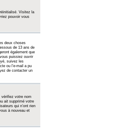
initialisé. Visitez la
vriez pouvoir vous
 des deux choses
-dessous de 13 ans de
igeront également que
vous puissiez ouvrir
oyé, suivez les
cte ou l’e-mail a pu
ayez de contacter un
, vérifiez votre nom
ou ait supprimé votre
sateurs qui n’ont rien
z-vous à nouveau et