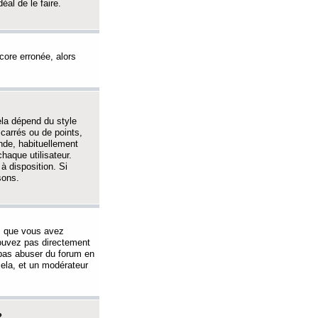
éal de le faire.
ncore erronée, alors
ela dépend du style
 carrés ou de points,
nde, habituellement
haque utilisateur.
à disposition. Si
sons.
s que vous avez
 pouvez pas directement
 pas abuser du forum en
ela, et un modérateur
?