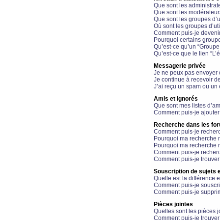
Que sont les administrat
Que sont les modérateur
Que sont les groupes d’ut
Où sont les groupes d’uti
Comment puis-je devenir
Pourquoi certains groupe
Qu’est-ce qu’un “Groupe d
Qu’est-ce que le lien “L’
Messagerie privée
Je ne peux pas envoyer 
Je continue à recevoir d
J’ai reçu un spam ou un 
Amis et ignorés
Que sont mes listes d’am
Comment puis-je ajouter 
Recherche dans les fo
Comment puis-je recherc
Pourquoi ma recherche n
Pourquoi ma recherche r
Comment puis-je recherch
Comment puis-je trouver
Souscription de sujets e
Quelle est la différence e
Comment puis-je souscrir
Comment puis-je supprim
Pièces jointes
Quelles sont les pièces j
Comment puis-je trouver 