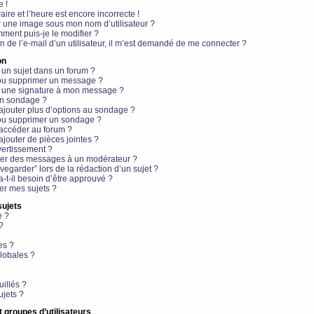
e !
aire et l’heure est encore incorrecte !
r une image sous mon nom d’utilisateur ?
ment puis-je le modifier ?
en de l’e-mail d’un utilisateur, il m’est demandé de me connecter ?
on
 un sujet dans un forum ?
 ou supprimer un message ?
r une signature à mon message ?
un sondage ?
ajouter plus d’options au sondage ?
ou supprimer un sondage ?
 accéder au forum ?
ajouter de pièces jointes ?
vertissement ?
ter des messages à un modérateur ?
egarder” lors de la rédaction d’un sujet ?
t-il besoin d’être approuvé ?
r mes sujets ?
sujets
e ?
?
es ?
lobales ?
uillés ?
ujets ?
t groupes d’utilisateurs