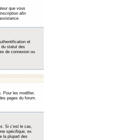
sateur que vous
inscription afin
assistance.
thentification et
 du statut des
èmes de connexion ou
. Pour les modifier,
t des pages du forum.
s. Si c’est le cas,
one spécifique, ex.
e la plupart des