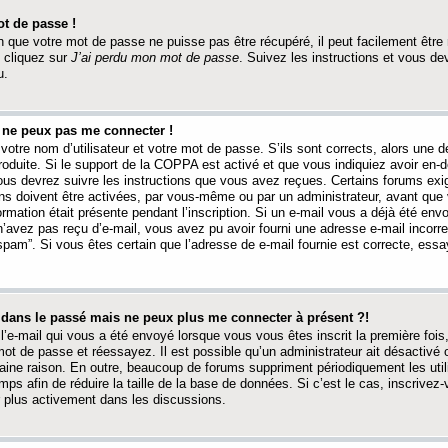
t de passe !
 que votre mot de passe ne puisse pas être récupéré, il peut facilement être ré
 cliquez sur
J’ai perdu mon mot de passe
. Suivez les instructions et vous de
u.
s ne peux pas me connecter !
votre nom d’utilisateur et votre mot de passe. S’ils sont corrects, alors une
produite. Si le support de la COPPA est activé et que vous indiquiez avoir en
 vous devrez suivre les instructions que vous avez reçues. Certains forums ex
ons doivent être activées, par vous-même ou par un administrateur, avant que 
ormation était présente pendant l’inscription. Si un e-mail vous a déjà été env
n’avez pas reçu d’e-mail, vous avez pu avoir fourni une adresse e-mail incorre
“spam”. Si vous êtes certain que l’adresse de e-mail fournie est correcte, ess
t dans le passé mais ne peux plus me connecter à présent ?!
l’e-mail qui vous a été envoyé lorsque vous vous êtes inscrit la première fois
e mot de passe et réessayez. Il est possible qu’un administrateur ait désactivé 
ine raison. En outre, beaucoup de forums suppriment périodiquement les utili
mps afin de réduire la taille de la base de données. Si c’est le cas, inscrive
r plus activement dans les discussions.