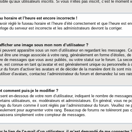
ible qu’aux utilisateurs inscrits. Si vous n’êtes pas inscrit, c’est le moment id
au horaire et l’heure est encore incorrecte !
avoir réglé le fuseau horaire et l’heure d’été correctement et que l’heure est e
rloge du serveur est incorrecte et les administrateurs devront la corriger.
fficher une image sous mon nom d’utilisateur ?
ui peuvent apparaître sous un nom d’utilisateur en regardant les messages. C
peut être une image associée à votre rang, généralement en forme d’étoiles, de
bre de messages que vous avez publiés, ou votre statut sur le forum. La seco
, est connue en tant qu’avatar et est généralement unique ou personnelle à c
ur du forum d’activer les avatars et de décider de la manière dont ils sont mis 
iliser d’avatars, contactez l’administrateur du forum et demandez lui ses rai
et comment puis-je le modifier ?
ssent en-dessous de votre nom d’utilisateur, indiquent le nombre de message
certains utilisateurs, ex. modérateurs et administateurs. En général, vous ne
angs du forum comme il sont réglés par l’administrateur du forum. Veuillez ne
 seulement pour augmenter votre rang. Beaucoup de forums ne toléreront pas c
abaissera simplement votre compteur de messages.
r le lien de l’e-mail d’un utilisateur, il m’est demandé de me connecter 