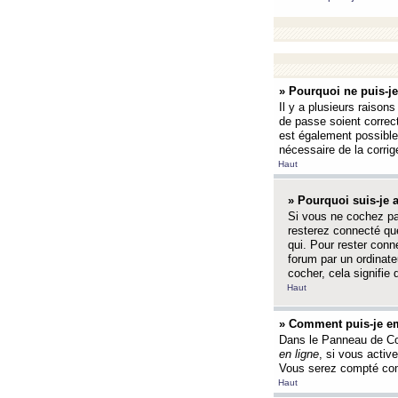
» Pourquoi ne puis-j
Il y a plusieurs raison
de passe soient correct
est également possible q
nécessaire de la corrige
Haut
» Pourquoi suis-je
Si vous ne cochez p
resterez connecté que
qui. Pour rester con
forum par un ordinate
cocher, cela signifie 
Haut
» Comment puis-je em
Dans le Panneau de Con
en ligne
, si vous activ
Vous serez compté com
Haut