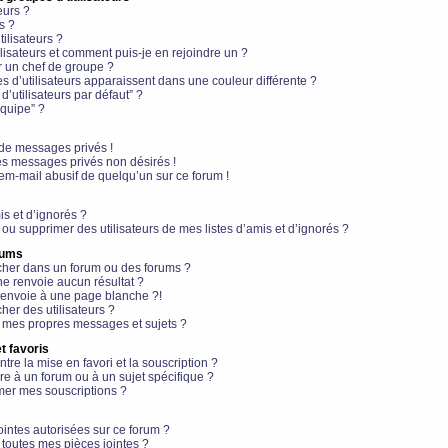
eurs ?
s ?
ilisateurs ?
lisateurs et comment puis-je en rejoindre un ?
 un chef de groupe ?
s d’utilisateurs apparaissent dans une couleur différente ?
’utilisateurs par défaut” ?
équipe” ?
de messages privés !
es messages privés non désirés !
em-mail abusif de quelqu’un sur ce forum !
is et d’ignorés ?
ou supprimer des utilisateurs de mes listes d’amis et d’ignorés ?
rums
her dans un forum ou des forums ?
e renvoie aucun résultat ?
envoie à une page blanche ?!
er des utilisateurs ?
 mes propres messages et sujets ?
t favoris
ntre la mise en favori et la souscription ?
e à un forum ou à un sujet spécifique ?
er mes souscriptions ?
ointes autorisées sur ce forum ?
toutes mes pièces jointes ?