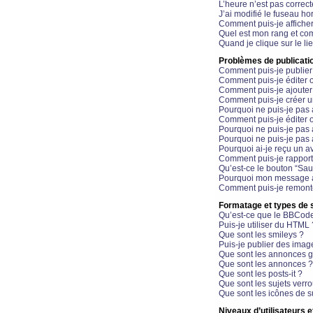
L’heure n’est pas correct
J’ai modifié le fuseau hor
Comment puis-je affiche
Quel est mon rang et com
Quand je clique sur le li
Problèmes de publicati
Comment puis-je publier
Comment puis-je éditer
Comment puis-je ajoute
Comment puis-je créer 
Pourquoi ne puis-je pas 
Comment puis-je éditer 
Pourquoi ne puis-je pas
Pourquoi ne puis-je pas 
Pourquoi ai-je reçu un a
Comment puis-je rappor
Qu’est-ce le bouton “Sauv
Pourquoi mon message a-
Comment puis-je remonte
Formatage et types de 
Qu’est-ce que le BBCod
Puis-je utiliser du HTML 
Que sont les smileys ?
Puis-je publier des imag
Que sont les annonces g
Que sont les annonces ?
Que sont les posts-it ?
Que sont les sujets verro
Que sont les icônes de s
Niveaux d’utilisateurs e