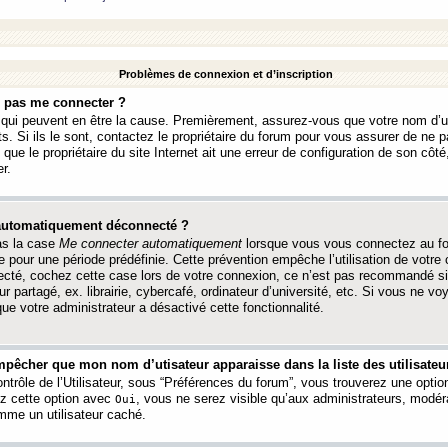
Problèmes de connexion et d’inscription
e pas me connecter ?
s qui peuvent en être la cause. Premièrement, assurez-vous que votre nom d’ut
s. Si ils le sont, contactez le propriétaire du forum pour vous assurer de ne pa
ue le propriétaire du site Internet ait une erreur de configuration de son côté, 
r.
 automatiquement déconnecté ?
as la case
Me connecter automatiquement
lorsque vous vous connectez au f
 pour une période prédéfinie. Cette prévention empêche l’utilisation de votre
necté, cochez cette case lors de votre connexion, ce n’est pas recommandé s
ur partagé, ex. librairie, cybercafé, ordinateur d’université, etc. Si vous ne v
que votre administrateur a désactivé cette fonctionnalité.
pêcher que mon nom d’utisateur apparaisse dans la liste des utilisateur
trôle de l’Utilisateur, sous “Préférences du forum”, vous trouverez une opti
ez cette option avec
, vous ne serez visible qu’aux administrateurs, mod
Oui
me un utilisateur caché.