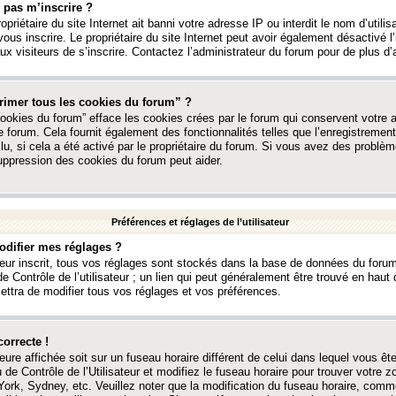
 pas m’inscrire ?
ropriétaire du site Internet ait banni votre adresse IP ou interdit le nom d’utili
vous inscrire. Le propriétaire du site Internet peut avoir également désactivé l’
 visiteurs de s’inscrire. Contactez l’administrateur du forum pour de plus d’
rimer tous les cookies du forum” ?
ookies du forum” efface les cookies crées par le forum qui conservent votre au
e forum. Cela fournit également des fonctionnalités telles que l’enregistrement
u, si cela a été activé par le propriétaire du forum. Si vous avez des probl
uppression des cookies du forum peut aider.
Préférences et réglages de l’utilisateur
difier mes réglages ?
teur inscrit, tous vos réglages sont stockés dans la base de données du forum
e Contrôle de l’utilisateur ; un lien qui peut généralement être trouvé en hau
tra de modifier tous vos réglages et vos préférences.
correcte !
heure affichée soit sur un fuseau horaire différent de celui dans lequel vous ête
 de Contrôle de l’Utilisateur et modifiez le fuseau horaire pour trouver votre z
ork, Sydney, etc. Veuillez noter que la modification du fuseau horaire, comm