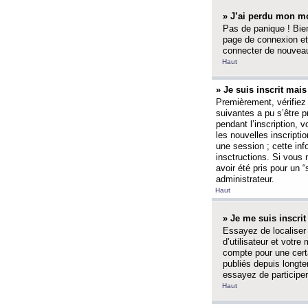
» J’ai perdu mon mo
Pas de panique ! Bien
page de connexion et
connecter de nouvea
Haut
» Je suis inscrit mai
Premièrement, vérifiez 
suivantes a pu s’être 
pendant l’inscription,
les nouvelles inscripti
une session ; cette inf
insctructions. Si vous 
avoir été pris pour un 
administrateur.
Haut
» Je me suis inscri
Essayez de localiser 
d’utilisateur et votr
compte pour une certa
publiés depuis longte
essayez de participe
Haut