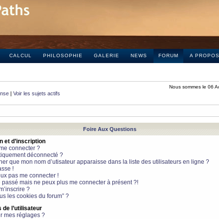
CALCUL
PHILOSOPHIE
GALERIE
NEWS
FORUM
A PROPO
Nous sommes le 06 A
onse
|
Voir les sujets actifs
Foire Aux Questions
et d’inscription
 me connecter ?
tiquement déconnecté ?
 que mon nom d’utisateur apparaisse dans la liste des utilisateurs en ligne ?
sse !
peux pas me connecter !
le passé mais ne peux plus me connecter à présent ?!
m’inscrire ?
ous les cookies du forum” ?
de l’utilisateur
r mes réglages ?