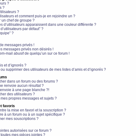
eurs ?
s ?
ilisateurs ?
lisateurs et comment puis-je en rejoindre un ?
 un chef de groupe ?
s d’utilisateurs apparaissent dans une couleur différente ?
’utilisateurs par défaut” ?
équipe” ?
de messages privés !
es messages privés non désirés !
em-mail abusif de quelqu’un sur ce forum !
is et d’ignorés ?
ou supprimer des utilisateurs de mes listes d’amis et d’ignorés ?
rums
her dans un forum ou des forums ?
e renvoie aucun résultat ?
envoie à une page blanche ?!
er des utilisateurs ?
 mes propres messages et sujets ?
t favoris
ntre la mise en favori et la souscription ?
e à un forum ou à un sujet spécifique ?
er mes souscriptions ?
ointes autorisées sur ce forum ?
toutes mes pièces jointes ?