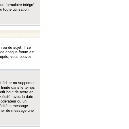
 du formulaire intégré
 toute utilisation
 ou du sujet. Il se
s de chaque forum est
sujets, vous pouvez
 éditer ou supprimer
 limité dans le temps
tit bout de texte en
 édité, avec la date
 modérateur ou un
 édité le message
rimer de message une