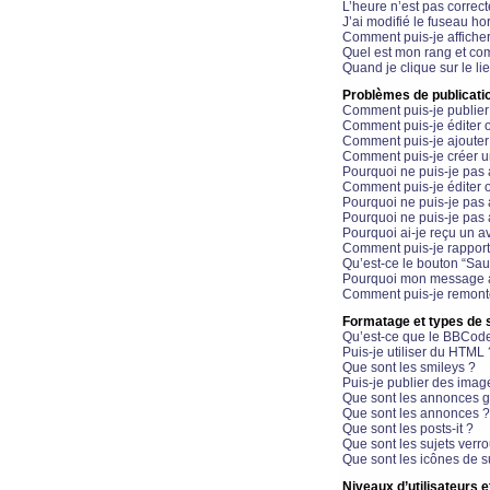
L’heure n’est pas correct
J’ai modifié le fuseau hor
Comment puis-je affiche
Quel est mon rang et com
Quand je clique sur le li
Problèmes de publicati
Comment puis-je publier
Comment puis-je éditer
Comment puis-je ajoute
Comment puis-je créer 
Pourquoi ne puis-je pas 
Comment puis-je éditer 
Pourquoi ne puis-je pas
Pourquoi ne puis-je pas 
Pourquoi ai-je reçu un a
Comment puis-je rappor
Qu’est-ce le bouton “Sauv
Pourquoi mon message a-
Comment puis-je remonte
Formatage et types de 
Qu’est-ce que le BBCod
Puis-je utiliser du HTML 
Que sont les smileys ?
Puis-je publier des imag
Que sont les annonces g
Que sont les annonces ?
Que sont les posts-it ?
Que sont les sujets verro
Que sont les icônes de s
Niveaux d’utilisateurs e