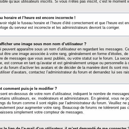
ible qu’aux utilisateurs inscrits. Si vous n’êtes pas inscrit, c’est le moment id
au horaire et l’heure est encore incorrecte !
avoir réglé le fuseau horaire et l’heure d’été correctement et que l’heure est e
rloge du serveur est incorrecte et les administrateurs devront la corriger.
fficher une image sous mon nom d’utilisateur ?
ui peuvent apparaître sous un nom d’utilisateur en regardant les messages. C
peut être une image associée à votre rang, généralement en forme d’étoiles, de
bre de messages que vous avez publiés, ou votre statut sur le forum. La seco
, est connue en tant qu’avatar et est généralement unique ou personnelle à c
ur du forum d’activer les avatars et de décider de la manière dont ils sont mis 
iliser d’avatars, contactez l’administrateur du forum et demandez lui ses rai
et comment puis-je le modifier ?
ssent en-dessous de votre nom d’utilisateur, indiquent le nombre de message
certains utilisateurs, ex. modérateurs et administateurs. En général, vous ne
angs du forum comme il sont réglés par l’administrateur du forum. Veuillez ne
 seulement pour augmenter votre rang. Beaucoup de forums ne toléreront pas c
abaissera simplement votre compteur de messages.
r le lien de l’e-mail d’un utilisateur, il m’est demandé de me connecter 