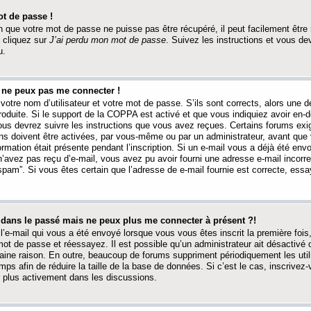
t de passe !
 que votre mot de passe ne puisse pas être récupéré, il peut facilement être ré
 cliquez sur
J’ai perdu mon mot de passe
. Suivez les instructions et vous de
u.
s ne peux pas me connecter !
votre nom d’utilisateur et votre mot de passe. S’ils sont corrects, alors une
produite. Si le support de la COPPA est activé et que vous indiquiez avoir en
 vous devrez suivre les instructions que vous avez reçues. Certains forums ex
ons doivent être activées, par vous-même ou par un administrateur, avant que 
ormation était présente pendant l’inscription. Si un e-mail vous a déjà été env
n’avez pas reçu d’e-mail, vous avez pu avoir fourni une adresse e-mail incorre
“spam”. Si vous êtes certain que l’adresse de e-mail fournie est correcte, ess
t dans le passé mais ne peux plus me connecter à présent ?!
l’e-mail qui vous a été envoyé lorsque vous vous êtes inscrit la première fois
e mot de passe et réessayez. Il est possible qu’un administrateur ait désactivé 
ine raison. En outre, beaucoup de forums suppriment périodiquement les utili
mps afin de réduire la taille de la base de données. Si c’est le cas, inscrive
r plus activement dans les discussions.