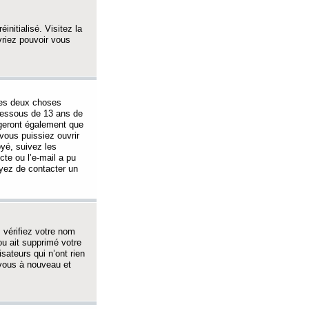
initialisé. Visitez la
vriez pouvoir vous
 des deux choses
-dessous de 13 ans de
igeront également que
vous puissiez ouvrir
oyé, suivez les
cte ou l’e-mail a pu
ayez de contacter un
, vérifiez votre nom
ou ait supprimé votre
sateurs qui n’ont rien
z-vous à nouveau et