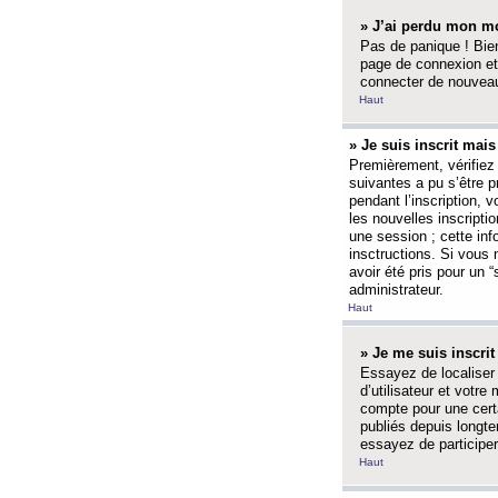
» J’ai perdu mon mo
Pas de panique ! Bien
page de connexion et
connecter de nouvea
Haut
» Je suis inscrit mai
Premièrement, vérifiez 
suivantes a pu s’être 
pendant l’inscription,
les nouvelles inscripti
une session ; cette inf
insctructions. Si vous 
avoir été pris pour un 
administrateur.
Haut
» Je me suis inscri
Essayez de localiser 
d’utilisateur et votr
compte pour une certa
publiés depuis longte
essayez de participe
Haut