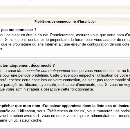
Problèmes de connexion et d’inscription
e pas me connecter ?
s qui peuvent en être la cause. Premièrement, assurez-vous que votre nom d’ut
s. Si ils le sont, contactez le propriétaire du forum pour vous assurer de ne pa
ue le propriétaire du site Internet ait une erreur de configuration de son côté, 
r.
 automatiquement déconnecté ?
as la case
Me connecter automatiquement
lorsque vous vous connectez au f
 pour une période prédéfinie. Cette prévention empêche l’utilisation de votre
necté, cochez cette case lors de votre connexion, ce n’est pas recommandé s
ur partagé, ex. librairie, cybercafé, ordinateur d’université, etc. Si vous ne v
que votre administrateur a désactivé cette fonctionnalité.
pêcher que mon nom d’utisateur apparaisse dans la liste des utilisateur
trôle de l’Utilisateur, sous “Préférences du forum”, vous trouverez une opti
ez cette option avec
, vous ne serez visible qu’aux administrateurs, mod
Oui
me un utilisateur caché.