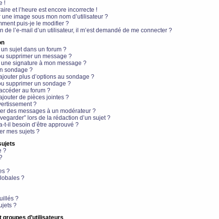
e !
aire et l’heure est encore incorrecte !
r une image sous mon nom d’utilisateur ?
ment puis-je le modifier ?
en de l’e-mail d’un utilisateur, il m’est demandé de me connecter ?
on
 un sujet dans un forum ?
 ou supprimer un message ?
r une signature à mon message ?
un sondage ?
ajouter plus d’options au sondage ?
ou supprimer un sondage ?
 accéder au forum ?
ajouter de pièces jointes ?
vertissement ?
ter des messages à un modérateur ?
egarder” lors de la rédaction d’un sujet ?
t-il besoin d’être approuvé ?
r mes sujets ?
sujets
e ?
?
es ?
lobales ?
uillés ?
ujets ?
t groupes d’utilisateurs