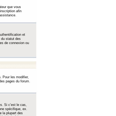
sateur que vous
inscription afin
assistance.
thentification et
 du statut des
èmes de connexion ou
. Pour les modifier,
t des pages du forum.
s. Si c’est le cas,
one spécifique, ex.
e la plupart des