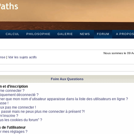
CALCUL
PHILOSOPHIE
GALERIE
NEWS
FORUM
A PROPO
Nous sommes le 09 A
onse
|
Voir les sujets actifs
Foire Aux Questions
et d’inscription
 me connecter ?
tiquement déconnecté ?
 que mon nom d’utisateur apparaisse dans la liste des utilisateurs en ligne ?
sse !
peux pas me connecter !
le passé mais ne peux plus me connecter à présent ?!
m’inscrire ?
ous les cookies du forum” ?
de l’utilisateur
r mes réglages ?