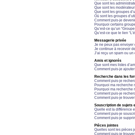
Que sont les administrat
Que sont les modérateur
Que sont les groupes d’ut
Où sont les groupes d’uti
Comment puis-je devenir
Pourquoi certains groupe
Qu’est-ce qu’un “Groupe d
Qu’est-ce que le lien “L’
Messagerie privée
Je ne peux pas envoyer 
Je continue à recevoir d
J’ai reçu un spam ou un 
Amis et ignorés
Que sont mes listes d’am
Comment puis-je ajouter 
Recherche dans les fo
Comment puis-je recherc
Pourquoi ma recherche n
Pourquoi ma recherche r
Comment puis-je recherch
Comment puis-je trouver
Souscription de sujets e
Quelle est la différence e
Comment puis-je souscrir
Comment puis-je supprim
Pièces jointes
Quelles sont les pièces j
Comment puis-je trouver 