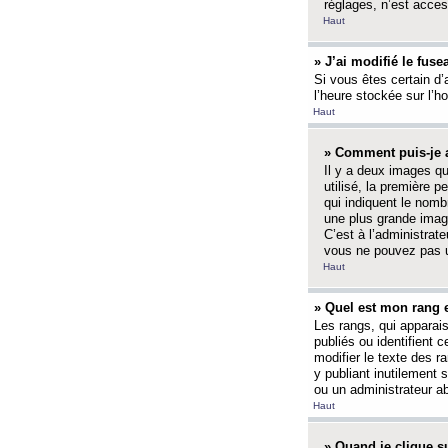
réglages, n’est access
Haut
» J’ai modifié le fuse
Si vous êtes certain d’
l’heure stockée sur l’ho
Haut
» Comment puis-je a
Il y a deux images q
utilisé, la première 
qui indiquent le nom
une plus grande image
C’est à l’administrate
vous ne pouvez pas ut
Haut
» Quel est mon rang 
Les rangs, qui apparai
publiés ou identifient 
modifier le texte des r
y publiant inutilement
ou un administrateur 
Haut
» Quand je clique su