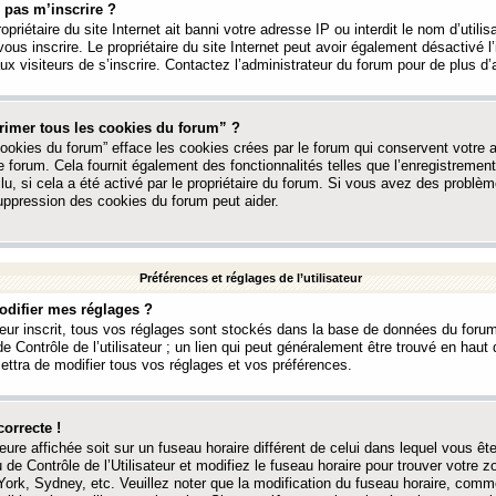
 pas m’inscrire ?
ropriétaire du site Internet ait banni votre adresse IP ou interdit le nom d’utili
vous inscrire. Le propriétaire du site Internet peut avoir également désactivé l’
 visiteurs de s’inscrire. Contactez l’administrateur du forum pour de plus d’
rimer tous les cookies du forum” ?
ookies du forum” efface les cookies crées par le forum qui conservent votre au
e forum. Cela fournit également des fonctionnalités telles que l’enregistrement
u, si cela a été activé par le propriétaire du forum. Si vous avez des probl
uppression des cookies du forum peut aider.
Préférences et réglages de l’utilisateur
difier mes réglages ?
teur inscrit, tous vos réglages sont stockés dans la base de données du forum
e Contrôle de l’utilisateur ; un lien qui peut généralement être trouvé en hau
tra de modifier tous vos réglages et vos préférences.
correcte !
heure affichée soit sur un fuseau horaire différent de celui dans lequel vous ête
 de Contrôle de l’Utilisateur et modifiez le fuseau horaire pour trouver votre z
ork, Sydney, etc. Veuillez noter que la modification du fuseau horaire, comm