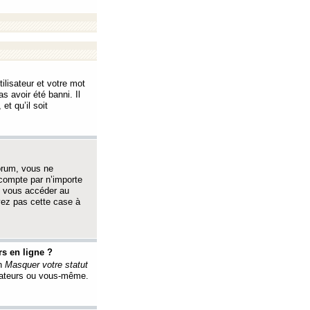
ilisateur et votre mot
s avoir été banni. Il
et qu’il soit
orum, vous ne
 compte par n’importe
i vous accéder au
oyez pas cette case à
s en ligne ?
on
Masquer votre statut
érateurs ou vous-même.