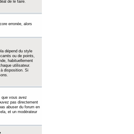
éal de le faire.
ncore erronée, alors
ela dépend du style
 carrés ou de points,
nde, habituellement
haque utilisateur.
à disposition. Si
sons.
s que vous avez
 pouvez pas directement
 pas abuser du forum en
ela, et un modérateur
?