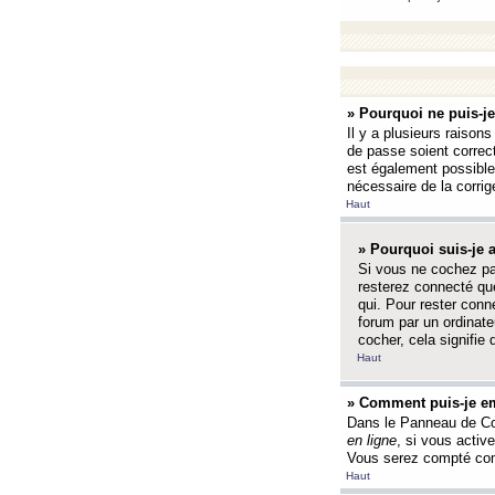
» Pourquoi ne puis-j
Il y a plusieurs raison
de passe soient correct
est également possible q
nécessaire de la corrige
Haut
» Pourquoi suis-je
Si vous ne cochez p
resterez connecté que
qui. Pour rester con
forum par un ordinate
cocher, cela signifie 
Haut
» Comment puis-je em
Dans le Panneau de Con
en ligne
, si vous activ
Vous serez compté com
Haut