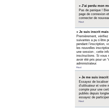
» J’ai perdu mon mo
Pas de panique ! Bien
page de connexion et
connecter de nouvea
Haut
» Je suis inscrit mai
Premièrement, vérifiez 
suivantes a pu s’être 
pendant l’inscription,
les nouvelles inscripti
une session ; cette inf
insctructions. Si vous 
avoir été pris pour un 
administrateur.
Haut
» Je me suis inscri
Essayez de localiser 
d’utilisateur et votr
compte pour une certa
publiés depuis longte
essayez de participe
Haut