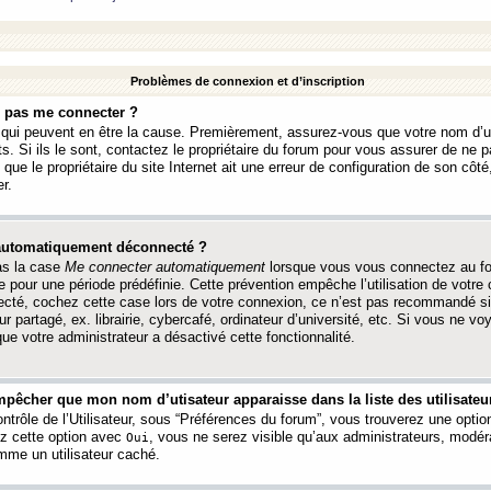
Problèmes de connexion et d’inscription
e pas me connecter ?
s qui peuvent en être la cause. Premièrement, assurez-vous que votre nom d’ut
s. Si ils le sont, contactez le propriétaire du forum pour vous assurer de ne pa
ue le propriétaire du site Internet ait une erreur de configuration de son côté, 
r.
 automatiquement déconnecté ?
as la case
Me connecter automatiquement
lorsque vous vous connectez au f
 pour une période prédéfinie. Cette prévention empêche l’utilisation de votre
necté, cochez cette case lors de votre connexion, ce n’est pas recommandé s
ur partagé, ex. librairie, cybercafé, ordinateur d’université, etc. Si vous ne v
que votre administrateur a désactivé cette fonctionnalité.
pêcher que mon nom d’utisateur apparaisse dans la liste des utilisateur
trôle de l’Utilisateur, sous “Préférences du forum”, vous trouverez une opti
ez cette option avec
, vous ne serez visible qu’aux administrateurs, mod
Oui
me un utilisateur caché.