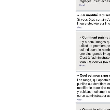
réglages, n’est access
Haut
» J’ai modifié le fuse
Si vous êtes certain d’
l’heure stockée sur l’ho
Haut
» Comment puis-je a
Il y a deux images q
utilisé, la première 
qui indiquent le nom
une plus grande image
C’est à l’administrate
vous ne pouvez pas ut
Haut
» Quel est mon rang 
Les rangs, qui apparai
publiés ou identifient 
modifier le texte des r
y publiant inutilement
ou un administrateur 
Haut
» Quand je clique su