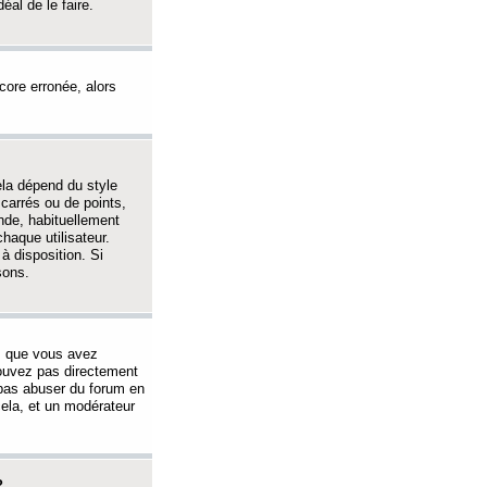
éal de le faire.
ncore erronée, alors
ela dépend du style
 carrés ou de points,
nde, habituellement
haque utilisateur.
à disposition. Si
sons.
s que vous avez
 pouvez pas directement
 pas abuser du forum en
ela, et un modérateur
?