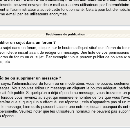
 inscrits peuvent envoyer des e-mail aux autres utilisateurs par l’intermédiaire
ent si l’administrateur a activé cette fonctionnalité. Cela à pour but d’empêcher
me e-mail par les utilisateurs anonymes.
Problèmes de publication
blier un sujet dans un forum ?
 sujet dans un forum, cliquez sur le bouton adéquat situé sur l’écran du forum
oin d’être inscrit avant de rédiger un message. Une liste de vos permission
’écran du forum ou du sujet. Par exemple : vous pouvez publier de nouveaux 
s, etc.
éditer ou supprimer un message ?
soyez l’administrateur du forum ou un modérateur, vous ne pouvez seulement
ages. Vous pouvez éditer un message en cliquant le bouton adéquat, parfois
ait été publié. Si quelqu’un a déjà répondu au message, vous trouverez un pe
orsque vous revenez au sujet qui énumère le nombre de fois que vous l’avez
paraîtra que si quelqu’un a effectué une réponse ; cela n’apparaîtra pas si un
é le message, bien qu’ils puissent laisser une note expliquant pourquoi ils ont
 personelle. Veuillez noter que les utilisateurs normaux ne peuvent pas supp
a répondu.