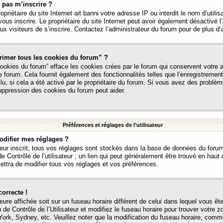
 pas m’inscrire ?
ropriétaire du site Internet ait banni votre adresse IP ou interdit le nom d’utili
vous inscrire. Le propriétaire du site Internet peut avoir également désactivé l’
 visiteurs de s’inscrire. Contactez l’administrateur du forum pour de plus d’
rimer tous les cookies du forum” ?
ookies du forum” efface les cookies crées par le forum qui conservent votre au
e forum. Cela fournit également des fonctionnalités telles que l’enregistrement
u, si cela a été activé par le propriétaire du forum. Si vous avez des probl
uppression des cookies du forum peut aider.
Préférences et réglages de l’utilisateur
difier mes réglages ?
teur inscrit, tous vos réglages sont stockés dans la base de données du forum
e Contrôle de l’utilisateur ; un lien qui peut généralement être trouvé en hau
tra de modifier tous vos réglages et vos préférences.
correcte !
heure affichée soit sur un fuseau horaire différent de celui dans lequel vous ête
 de Contrôle de l’Utilisateur et modifiez le fuseau horaire pour trouver votre z
ork, Sydney, etc. Veuillez noter que la modification du fuseau horaire, comm