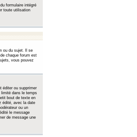
 du formulaire intégré
 toute utilisation
 ou du sujet. Il se
s de chaque forum est
sujets, vous pouvez
 éditer ou supprimer
 limité dans le temps
tit bout de texte en
 édité, avec la date
 modérateur ou un
 édité le message
rimer de message une