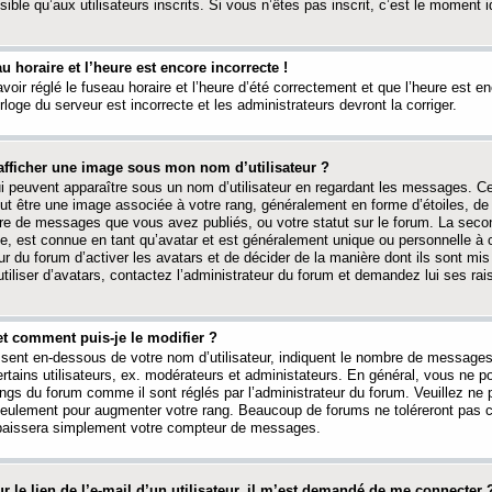
ible qu’aux utilisateurs inscrits. Si vous n’êtes pas inscrit, c’est le moment id
au horaire et l’heure est encore incorrecte !
avoir réglé le fuseau horaire et l’heure d’été correctement et que l’heure est e
rloge du serveur est incorrecte et les administrateurs devront la corriger.
fficher une image sous mon nom d’utilisateur ?
ui peuvent apparaître sous un nom d’utilisateur en regardant les messages. C
peut être une image associée à votre rang, généralement en forme d’étoiles, de
bre de messages que vous avez publiés, ou votre statut sur le forum. La seco
, est connue en tant qu’avatar et est généralement unique ou personnelle à c
ur du forum d’activer les avatars et de décider de la manière dont ils sont mis 
iliser d’avatars, contactez l’administrateur du forum et demandez lui ses rai
et comment puis-je le modifier ?
ssent en-dessous de votre nom d’utilisateur, indiquent le nombre de message
certains utilisateurs, ex. modérateurs et administateurs. En général, vous ne
angs du forum comme il sont réglés par l’administrateur du forum. Veuillez ne
 seulement pour augmenter votre rang. Beaucoup de forums ne toléreront pas c
abaissera simplement votre compteur de messages.
r le lien de l’e-mail d’un utilisateur, il m’est demandé de me connecter 