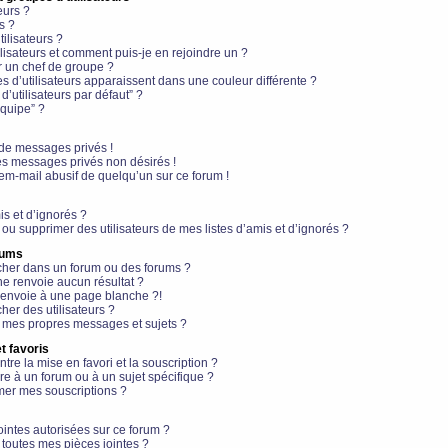
eurs ?
s ?
ilisateurs ?
lisateurs et comment puis-je en rejoindre un ?
 un chef de groupe ?
s d’utilisateurs apparaissent dans une couleur différente ?
’utilisateurs par défaut” ?
équipe” ?
de messages privés !
es messages privés non désirés !
em-mail abusif de quelqu’un sur ce forum !
is et d’ignorés ?
ou supprimer des utilisateurs de mes listes d’amis et d’ignorés ?
rums
her dans un forum ou des forums ?
e renvoie aucun résultat ?
envoie à une page blanche ?!
er des utilisateurs ?
 mes propres messages et sujets ?
t favoris
ntre la mise en favori et la souscription ?
e à un forum ou à un sujet spécifique ?
er mes souscriptions ?
ointes autorisées sur ce forum ?
toutes mes pièces jointes ?