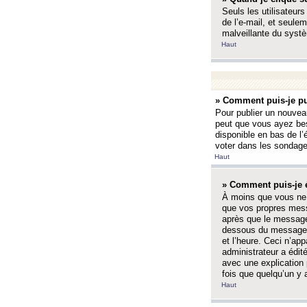
Seuls les utilisateurs
de l’e-mail, et seulem
malveillante du systè
Haut
» Comment puis-je pu
Pour publier un nouveau
peut que vous ayez bes
disponible en bas de l
voter dans les sondage
Haut
» Comment puis-je 
À moins que vous ne 
que vos propres mess
après que le message 
dessous du message l
et l’heure. Ceci n’ap
administrateur a édit
avec une explication
fois que quelqu’un y 
Haut