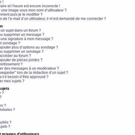
e !
aire et l’heure est encore incorrecte !
r une image sous mon nom d’utilisateur ?
ment puis-je le modifier ?
en de l’e-mail d’un utilisateur, il m’est demandé de me connecter ?
on
 un sujet dans un forum ?
 ou supprimer un message ?
r une signature à mon message ?
un sondage ?
ajouter plus d’options au sondage ?
ou supprimer un sondage ?
 accéder au forum ?
ajouter de pièces jointes ?
vertissement ?
ter des messages à un modérateur ?
egarder” lors de la rédaction d’un sujet ?
t-il besoin d’être approuvé ?
r mes sujets ?
sujets
e ?
?
es ?
lobales ?
uillés ?
ujets ?
t groupes d’utilisateurs