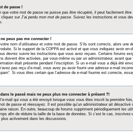
t de passe !
 que votre mot de passe ne puisse pas être récupéré, il peut facilement être ré
 cliquez sur
J’ai perdu mon mot de passe
. Suivez les instructions et vous de
u.
s ne peux pas me connecter !
votre nom d’utilisateur et votre mot de passe. S’ils sont corrects, alors une
produite. Si le support de la COPPA est activé et que vous indiquiez avoir en
 vous devrez suivre les instructions que vous avez reçues. Certains forums ex
ons doivent être activées, par vous-même ou par un administrateur, avant que 
ormation était présente pendant l’inscription. Si un e-mail vous a déjà été env
n’avez pas reçu d’e-mail, vous avez pu avoir fourni une adresse e-mail incorre
“spam”. Si vous êtes certain que l’adresse de e-mail fournie est correcte, ess
t dans le passé mais ne peux plus me connecter à présent ?!
l’e-mail qui vous a été envoyé lorsque vous vous êtes inscrit la première fois
e mot de passe et réessayez. Il est possible qu’un administrateur ait désactivé 
ine raison. En outre, beaucoup de forums suppriment périodiquement les utili
mps afin de réduire la taille de la base de données. Si c’est le cas, inscrive
r plus activement dans les discussions.