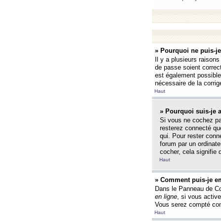
» Pourquoi ne puis-j
Il y a plusieurs raison
de passe soient correct
est également possible q
nécessaire de la corrige
Haut
» Pourquoi suis-je
Si vous ne cochez p
resterez connecté que
qui. Pour rester con
forum par un ordinate
cocher, cela signifie 
Haut
» Comment puis-je em
Dans le Panneau de Con
en ligne
, si vous activ
Vous serez compté com
Haut