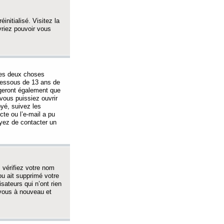
initialisé. Visitez la
vriez pouvoir vous
 des deux choses
-dessous de 13 ans de
igeront également que
vous puissiez ouvrir
oyé, suivez les
cte ou l’e-mail a pu
ayez de contacter un
, vérifiez votre nom
ou ait supprimé votre
sateurs qui n’ont rien
z-vous à nouveau et