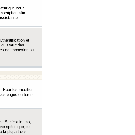
sateur que vous
inscription afin
assistance.
thentification et
 du statut des
èmes de connexion ou
. Pour les modifier,
t des pages du forum.
s. Si c’est le cas,
one spécifique, ex.
e la plupart des