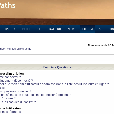
CALCUL
PHILOSOPHIE
GALERIE
NEWS
FORUM
A PROPO
Nous sommes le 06 A
onse
|
Voir les sujets actifs
Foire Aux Questions
et d’inscription
 me connecter ?
tiquement déconnecté ?
 que mon nom d’utisateur apparaisse dans la liste des utilisateurs en ligne ?
sse !
peux pas me connecter !
le passé mais ne peux plus me connecter à présent ?!
m’inscrire ?
ous les cookies du forum” ?
de l’utilisateur
r mes réglages ?