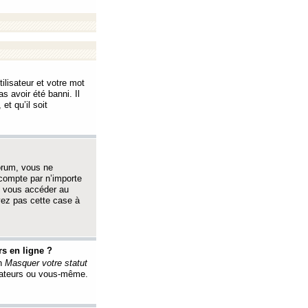
ilisateur et votre mot
s avoir été banni. Il
et qu’il soit
orum, vous ne
 compte par n’importe
i vous accéder au
oyez pas cette case à
s en ligne ?
on
Masquer votre statut
érateurs ou vous-même.