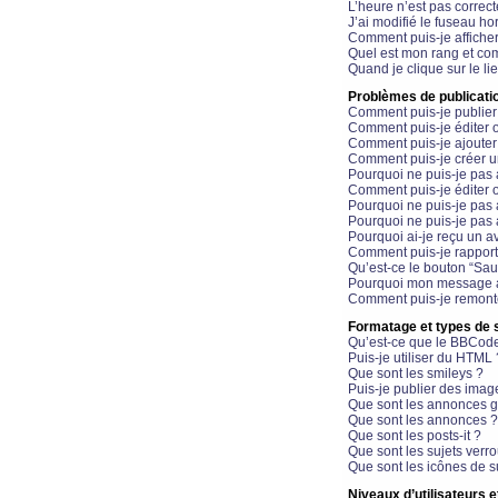
L’heure n’est pas correct
J’ai modifié le fuseau hor
Comment puis-je affiche
Quel est mon rang et com
Quand je clique sur le li
Problèmes de publicati
Comment puis-je publier
Comment puis-je éditer
Comment puis-je ajoute
Comment puis-je créer 
Pourquoi ne puis-je pas 
Comment puis-je éditer 
Pourquoi ne puis-je pas
Pourquoi ne puis-je pas 
Pourquoi ai-je reçu un a
Comment puis-je rappor
Qu’est-ce le bouton “Sauv
Pourquoi mon message a-
Comment puis-je remonte
Formatage et types de 
Qu’est-ce que le BBCod
Puis-je utiliser du HTML 
Que sont les smileys ?
Puis-je publier des imag
Que sont les annonces g
Que sont les annonces ?
Que sont les posts-it ?
Que sont les sujets verro
Que sont les icônes de s
Niveaux d’utilisateurs e