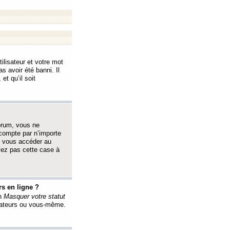
ilisateur et votre mot
s avoir été banni. Il
et qu’il soit
orum, vous ne
 compte par n’importe
i vous accéder au
oyez pas cette case à
s en ligne ?
on
Masquer votre statut
érateurs ou vous-même.