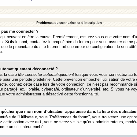
Problèmes de connexion et d’inscription
e pas me connecter ?
s qui peuvent en être la cause. Premièrement, assurez-vous que votre nom d’ut
s. Si ils le sont, contactez le propriétaire du forum pour vous assurer de ne pa
ue le propriétaire du site Internet ait une erreur de configuration de son côté, 
r.
 automatiquement déconnecté ?
as la case
Me connecter automatiquement
lorsque vous vous connectez au f
 pour une période prédéfinie. Cette prévention empêche l’utilisation de votre
necté, cochez cette case lors de votre connexion, ce n’est pas recommandé s
ur partagé, ex. librairie, cybercafé, ordinateur d’université, etc. Si vous ne v
que votre administrateur a désactivé cette fonctionnalité.
pêcher que mon nom d’utisateur apparaisse dans la liste des utilisateur
trôle de l’Utilisateur, sous “Préférences du forum”, vous trouverez une opti
ez cette option avec
, vous ne serez visible qu’aux administrateurs, mod
Oui
me un utilisateur caché.