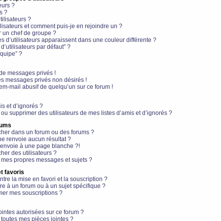
eurs ?
s ?
ilisateurs ?
lisateurs et comment puis-je en rejoindre un ?
 un chef de groupe ?
s d’utilisateurs apparaissent dans une couleur différente ?
’utilisateurs par défaut” ?
équipe” ?
de messages privés !
es messages privés non désirés !
em-mail abusif de quelqu’un sur ce forum !
is et d’ignorés ?
ou supprimer des utilisateurs de mes listes d’amis et d’ignorés ?
rums
her dans un forum ou des forums ?
e renvoie aucun résultat ?
envoie à une page blanche ?!
er des utilisateurs ?
 mes propres messages et sujets ?
t favoris
ntre la mise en favori et la souscription ?
e à un forum ou à un sujet spécifique ?
er mes souscriptions ?
ointes autorisées sur ce forum ?
toutes mes pièces jointes ?