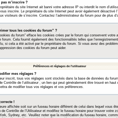
 pas m’inscrire ?
ropriétaire du site Internet ait banni votre adresse IP ou interdit le nom d’utili
vous inscrire. Le propriétaire du site Internet peut avoir également désactivé l’
 visiteurs de s’inscrire. Contactez l’administrateur du forum pour de plus d’
rimer tous les cookies du forum” ?
ookies du forum” efface les cookies crées par le forum qui conservent votre au
e forum. Cela fournit également des fonctionnalités telles que l’enregistrement
u, si cela a été activé par le propriétaire du forum. Si vous avez des probl
uppression des cookies du forum peut aider.
Préférences et réglages de l’utilisateur
difier mes réglages ?
teur inscrit, tous vos réglages sont stockés dans la base de données du forum
e Contrôle de l’utilisateur ; un lien qui peut généralement être trouvé en hau
tra de modifier tous vos réglages et vos préférences.
correcte !
heure affichée soit sur un fuseau horaire différent de celui dans lequel vous ête
 de Contrôle de l’Utilisateur et modifiez le fuseau horaire pour trouver votre z
ork, Sydney, etc. Veuillez noter que la modification du fuseau horaire, comm