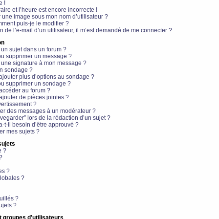
e !
aire et l’heure est encore incorrecte !
r une image sous mon nom d’utilisateur ?
ment puis-je le modifier ?
en de l’e-mail d’un utilisateur, il m’est demandé de me connecter ?
on
 un sujet dans un forum ?
 ou supprimer un message ?
r une signature à mon message ?
un sondage ?
ajouter plus d’options au sondage ?
ou supprimer un sondage ?
 accéder au forum ?
ajouter de pièces jointes ?
vertissement ?
ter des messages à un modérateur ?
egarder” lors de la rédaction d’un sujet ?
t-il besoin d’être approuvé ?
r mes sujets ?
sujets
e ?
?
es ?
lobales ?
uillés ?
ujets ?
t groupes d’utilisateurs