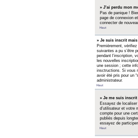
» J’ai perdu mon mo
Pas de panique ! Bien
page de connexion et
connecter de nouvea
Haut
» Je suis inscrit mai
Premièrement, vérifiez 
suivantes a pu s’être 
pendant l’inscription,
les nouvelles inscripti
une session ; cette inf
insctructions. Si vous 
avoir été pris pour un 
administrateur.
Haut
» Je me suis inscri
Essayez de localiser 
d’utilisateur et votr
compte pour une certa
publiés depuis longte
essayez de participe
Haut