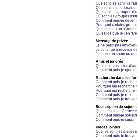
Que sont les administrat
Que sont les modérateur
Que sont les groupes d’ut
Où sont les groupes d’uti
Comment puis-je devenir
Pourquoi certains groupe
Qu’est-ce qu’un “Groupe d
Qu’est-ce que le lien “L’
Messagerie privée
Je ne peux pas envoyer 
Je continue à recevoir d
J’ai reçu un spam ou un 
Amis et ignorés
Que sont mes listes d’am
Comment puis-je ajouter 
Recherche dans les fo
Comment puis-je recherc
Pourquoi ma recherche n
Pourquoi ma recherche r
Comment puis-je recherch
Comment puis-je trouver
Souscription de sujets e
Quelle est la différence e
Comment puis-je souscrir
Comment puis-je supprim
Pièces jointes
Quelles sont les pièces j
Comment puis-je trouver 