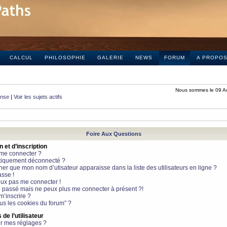
CALCUL
PHILOSOPHIE
GALERIE
NEWS
FORUM
A PROPO
Nous sommes le 09 A
onse
|
Voir les sujets actifs
Foire Aux Questions
et d’inscription
 me connecter ?
tiquement déconnecté ?
 que mon nom d’utisateur apparaisse dans la liste des utilisateurs en ligne ?
sse !
peux pas me connecter !
le passé mais ne peux plus me connecter à présent ?!
m’inscrire ?
ous les cookies du forum” ?
de l’utilisateur
r mes réglages ?