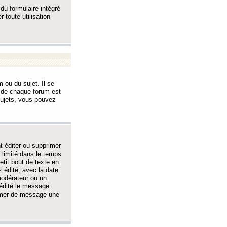
 du formulaire intégré
 toute utilisation
 ou du sujet. Il se
s de chaque forum est
sujets, vous pouvez
 éditer ou supprimer
 limité dans le temps
tit bout de texte en
 édité, avec la date
 modérateur ou un
 édité le message
rimer de message une