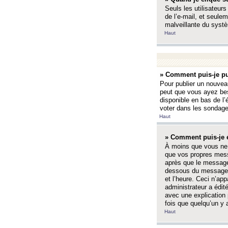
Seuls les utilisateurs
de l’e-mail, et seulem
malveillante du systè
Haut
» Comment puis-je pu
Pour publier un nouveau
peut que vous ayez bes
disponible en bas de l
voter dans les sondage
Haut
» Comment puis-je 
À moins que vous ne 
que vos propres mess
après que le message 
dessous du message l
et l’heure. Ceci n’ap
administrateur a édit
avec une explication
fois que quelqu’un y 
Haut