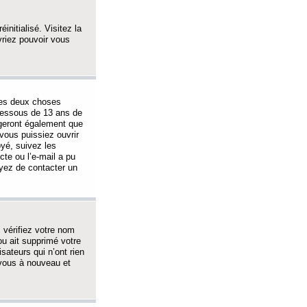
initialisé. Visitez la
vriez pouvoir vous
 des deux choses
-dessous de 13 ans de
igeront également que
vous puissiez ouvrir
oyé, suivez les
cte ou l’e-mail a pu
ayez de contacter un
, vérifiez votre nom
ou ait supprimé votre
sateurs qui n’ont rien
z-vous à nouveau et