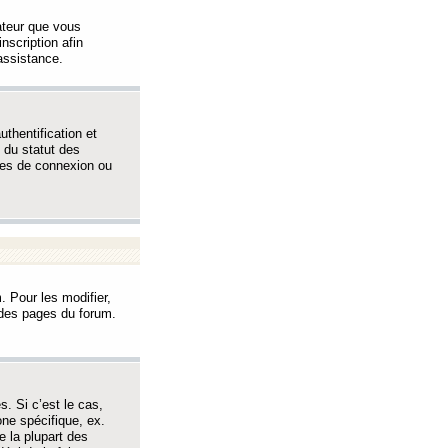
sateur que vous
inscription afin
assistance.
thentification et
 du statut des
èmes de connexion ou
. Pour les modifier,
t des pages du forum.
s. Si c’est le cas,
one spécifique, ex.
e la plupart des