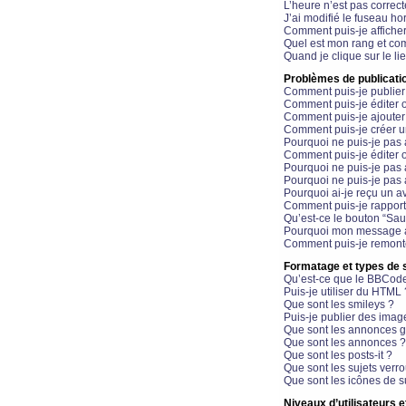
L’heure n’est pas correct
J’ai modifié le fuseau hor
Comment puis-je affiche
Quel est mon rang et com
Quand je clique sur le li
Problèmes de publicati
Comment puis-je publier
Comment puis-je éditer
Comment puis-je ajoute
Comment puis-je créer 
Pourquoi ne puis-je pas 
Comment puis-je éditer 
Pourquoi ne puis-je pas
Pourquoi ne puis-je pas 
Pourquoi ai-je reçu un a
Comment puis-je rappor
Qu’est-ce le bouton “Sauv
Pourquoi mon message a-
Comment puis-je remonte
Formatage et types de 
Qu’est-ce que le BBCod
Puis-je utiliser du HTML 
Que sont les smileys ?
Puis-je publier des imag
Que sont les annonces g
Que sont les annonces ?
Que sont les posts-it ?
Que sont les sujets verro
Que sont les icônes de s
Niveaux d’utilisateurs e