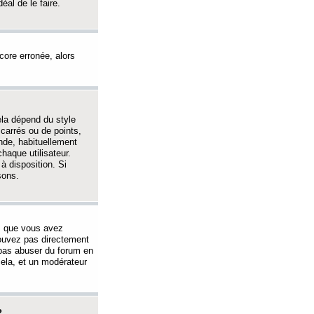
éal de le faire.
ncore erronée, alors
ela dépend du style
 carrés ou de points,
nde, habituellement
haque utilisateur.
à disposition. Si
sons.
s que vous avez
 pouvez pas directement
 pas abuser du forum en
ela, et un modérateur
?