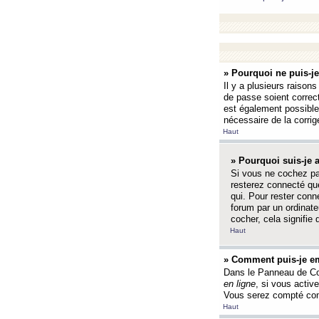
» Pourquoi ne puis-j
Il y a plusieurs raison
de passe soient correct
est également possible q
nécessaire de la corrige
Haut
» Pourquoi suis-je
Si vous ne cochez p
resterez connecté que
qui. Pour rester con
forum par un ordinate
cocher, cela signifie 
Haut
» Comment puis-je em
Dans le Panneau de Con
en ligne
, si vous activ
Vous serez compté com
Haut