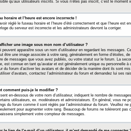
ible qu’aux utilisateurs inscrits. Si vous n’êtes pas inscrit, c’est le moment id
au horaire et l’heure est encore incorrecte !
avoir réglé le fuseau horaire et l’heure d’été correctement et que l’heure est e
rloge du serveur est incorrecte et les administrateurs devront la corriger.
fficher une image sous mon nom d’utilisateur ?
ui peuvent apparaître sous un nom d’utilisateur en regardant les messages. C
peut être une image associée à votre rang, généralement en forme d’étoiles, de
bre de messages que vous avez publiés, ou votre statut sur le forum. La seco
, est connue en tant qu’avatar et est généralement unique ou personnelle à c
ur du forum d’activer les avatars et de décider de la manière dont ils sont mis 
iliser d’avatars, contactez l’administrateur du forum et demandez lui ses rai
et comment puis-je le modifier ?
ssent en-dessous de votre nom d’utilisateur, indiquent le nombre de message
certains utilisateurs, ex. modérateurs et administateurs. En général, vous ne
angs du forum comme il sont réglés par l’administrateur du forum. Veuillez ne
 seulement pour augmenter votre rang. Beaucoup de forums ne toléreront pas c
abaissera simplement votre compteur de messages.
r le lien de l’e-mail d’un utilisateur, il m’est demandé de me connecter 