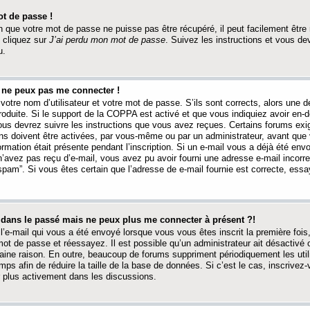
t de passe !
 que votre mot de passe ne puisse pas être récupéré, il peut facilement être ré
 cliquez sur
J’ai perdu mon mot de passe
. Suivez les instructions et vous de
u.
s ne peux pas me connecter !
votre nom d’utilisateur et votre mot de passe. S’ils sont corrects, alors une
produite. Si le support de la COPPA est activé et que vous indiquiez avoir en
 vous devrez suivre les instructions que vous avez reçues. Certains forums ex
ons doivent être activées, par vous-même ou par un administrateur, avant que 
ormation était présente pendant l’inscription. Si un e-mail vous a déjà été env
n’avez pas reçu d’e-mail, vous avez pu avoir fourni une adresse e-mail incorre
“spam”. Si vous êtes certain que l’adresse de e-mail fournie est correcte, ess
t dans le passé mais ne peux plus me connecter à présent ?!
l’e-mail qui vous a été envoyé lorsque vous vous êtes inscrit la première fois
e mot de passe et réessayez. Il est possible qu’un administrateur ait désactivé 
ine raison. En outre, beaucoup de forums suppriment périodiquement les utili
mps afin de réduire la taille de la base de données. Si c’est le cas, inscrive
r plus activement dans les discussions.