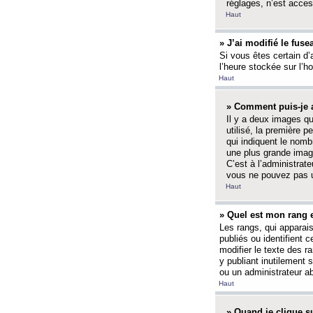
réglages, n’est access
Haut
» J’ai modifié le fuse
Si vous êtes certain d’
l’heure stockée sur l’ho
Haut
» Comment puis-je a
Il y a deux images q
utilisé, la première 
qui indiquent le nom
une plus grande image
C’est à l’administrate
vous ne pouvez pas ut
Haut
» Quel est mon rang 
Les rangs, qui apparai
publiés ou identifient 
modifier le texte des r
y publiant inutilement
ou un administrateur 
Haut
» Quand je clique su