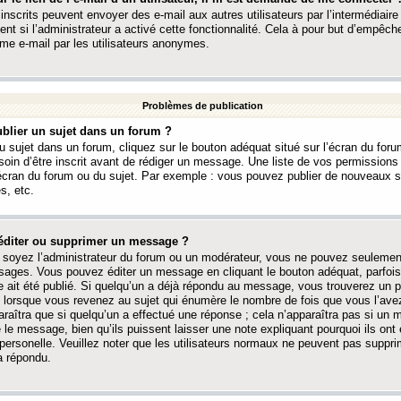
 inscrits peuvent envoyer des e-mail aux autres utilisateurs par l’intermédiaire
ent si l’administrateur a activé cette fonctionnalité. Cela à pour but d’empêcher
me e-mail par les utilisateurs anonymes.
Problèmes de publication
blier un sujet dans un forum ?
 sujet dans un forum, cliquez sur le bouton adéquat situé sur l’écran du forum
oin d’être inscrit avant de rédiger un message. Une liste de vos permission
’écran du forum ou du sujet. Par exemple : vous pouvez publier de nouveaux 
s, etc.
éditer ou supprimer un message ?
soyez l’administrateur du forum ou un modérateur, vous ne pouvez seulement
ages. Vous pouvez éditer un message en cliquant le bouton adéquat, parfois
ait été publié. Si quelqu’un a déjà répondu au message, vous trouverez un pe
orsque vous revenez au sujet qui énumère le nombre de fois que vous l’avez
paraîtra que si quelqu’un a effectué une réponse ; cela n’apparaîtra pas si un
é le message, bien qu’ils puissent laisser une note expliquant pourquoi ils ont
 personelle. Veuillez noter que les utilisateurs normaux ne peuvent pas supp
a répondu.