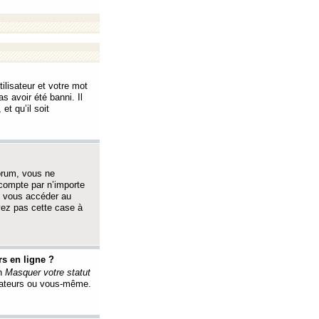
ilisateur et votre mot
s avoir été banni. Il
et qu’il soit
orum, vous ne
 compte par n’importe
i vous accéder au
oyez pas cette case à
s en ligne ?
on
Masquer votre statut
érateurs ou vous-même.