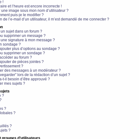
e !
aire et l’heure est encore incorrecte !
r une image sous mon nom d’utilisateur ?
ment puis-je le modifier ?
en de l’e-mail d’un utilisateur, il m’est demandé de me connecter ?
on
 un sujet dans un forum ?
 ou supprimer un message ?
r une signature à mon message ?
un sondage ?
ajouter plus d’options au sondage ?
ou supprimer un sondage ?
 accéder au forum ?
ajouter de pièces jointes ?
vertissement ?
ter des messages à un modérateur ?
egarder” lors de la rédaction d’un sujet ?
t-il besoin d’être approuvé ?
r mes sujets ?
sujets
e ?
?
es ?
lobales ?
uillés ?
ujets ?
t groupes d’utilisateurs