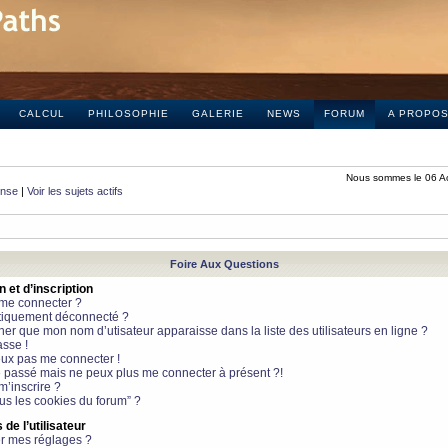
CALCUL
PHILOSOPHIE
GALERIE
NEWS
FORUM
A PROPO
Nous sommes le 06 A
onse
|
Voir les sujets actifs
Foire Aux Questions
et d’inscription
 me connecter ?
tiquement déconnecté ?
 que mon nom d’utisateur apparaisse dans la liste des utilisateurs en ligne ?
sse !
peux pas me connecter !
le passé mais ne peux plus me connecter à présent ?!
m’inscrire ?
ous les cookies du forum” ?
de l’utilisateur
r mes réglages ?