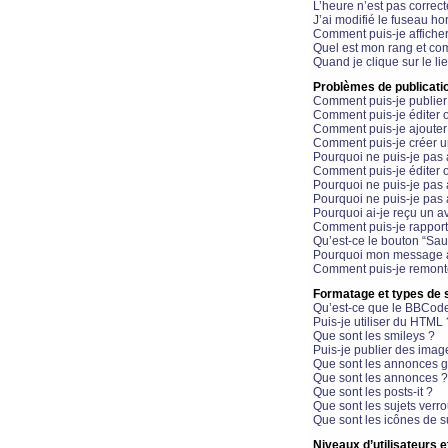
L’heure n’est pas correct
J’ai modifié le fuseau hor
Comment puis-je affiche
Quel est mon rang et com
Quand je clique sur le li
Problèmes de publicati
Comment puis-je publier
Comment puis-je éditer
Comment puis-je ajoute
Comment puis-je créer 
Pourquoi ne puis-je pas 
Comment puis-je éditer 
Pourquoi ne puis-je pas
Pourquoi ne puis-je pas 
Pourquoi ai-je reçu un a
Comment puis-je rappor
Qu’est-ce le bouton “Sauv
Pourquoi mon message a-
Comment puis-je remonte
Formatage et types de 
Qu’est-ce que le BBCod
Puis-je utiliser du HTML 
Que sont les smileys ?
Puis-je publier des imag
Que sont les annonces g
Que sont les annonces ?
Que sont les posts-it ?
Que sont les sujets verro
Que sont les icônes de s
Niveaux d’utilisateurs e