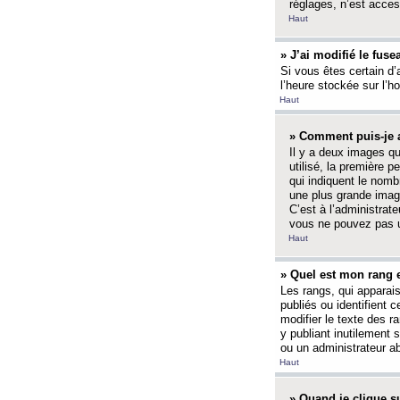
réglages, n’est access
Haut
» J’ai modifié le fuse
Si vous êtes certain d’
l’heure stockée sur l’ho
Haut
» Comment puis-je a
Il y a deux images q
utilisé, la première 
qui indiquent le nom
une plus grande image
C’est à l’administrate
vous ne pouvez pas ut
Haut
» Quel est mon rang 
Les rangs, qui apparai
publiés ou identifient 
modifier le texte des r
y publiant inutilement
ou un administrateur 
Haut
» Quand je clique su