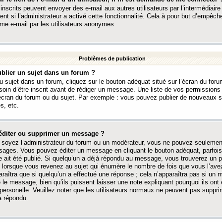
 inscrits peuvent envoyer des e-mail aux autres utilisateurs par l’intermédiaire
ent si l’administrateur a activé cette fonctionnalité. Cela à pour but d’empêcher
me e-mail par les utilisateurs anonymes.
Problèmes de publication
blier un sujet dans un forum ?
 sujet dans un forum, cliquez sur le bouton adéquat situé sur l’écran du forum
oin d’être inscrit avant de rédiger un message. Une liste de vos permission
’écran du forum ou du sujet. Par exemple : vous pouvez publier de nouveaux 
s, etc.
éditer ou supprimer un message ?
soyez l’administrateur du forum ou un modérateur, vous ne pouvez seulement
ages. Vous pouvez éditer un message en cliquant le bouton adéquat, parfois
ait été publié. Si quelqu’un a déjà répondu au message, vous trouverez un pe
orsque vous revenez au sujet qui énumère le nombre de fois que vous l’avez
paraîtra que si quelqu’un a effectué une réponse ; cela n’apparaîtra pas si un
é le message, bien qu’ils puissent laisser une note expliquant pourquoi ils ont
 personelle. Veuillez noter que les utilisateurs normaux ne peuvent pas supp
a répondu.