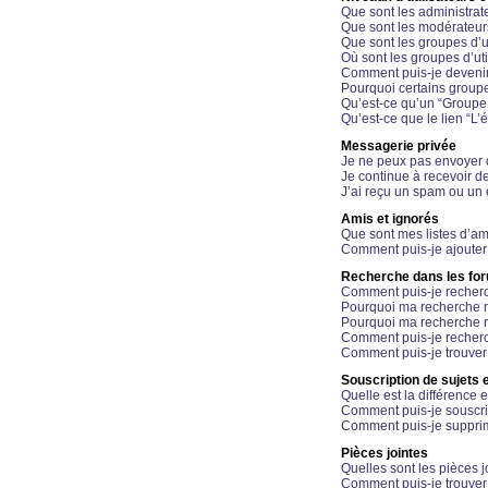
Que sont les administrat
Que sont les modérateur
Que sont les groupes d’ut
Où sont les groupes d’uti
Comment puis-je devenir
Pourquoi certains groupe
Qu’est-ce qu’un “Groupe d
Qu’est-ce que le lien “L’
Messagerie privée
Je ne peux pas envoyer 
Je continue à recevoir d
J’ai reçu un spam ou un 
Amis et ignorés
Que sont mes listes d’am
Comment puis-je ajouter 
Recherche dans les fo
Comment puis-je recherc
Pourquoi ma recherche n
Pourquoi ma recherche r
Comment puis-je recherch
Comment puis-je trouver
Souscription de sujets e
Quelle est la différence e
Comment puis-je souscrir
Comment puis-je supprim
Pièces jointes
Quelles sont les pièces j
Comment puis-je trouver 