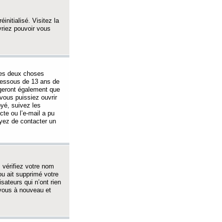
initialisé. Visitez la
vriez pouvoir vous
 des deux choses
-dessous de 13 ans de
igeront également que
vous puissiez ouvrir
oyé, suivez les
cte ou l’e-mail a pu
ayez de contacter un
, vérifiez votre nom
ou ait supprimé votre
sateurs qui n’ont rien
z-vous à nouveau et