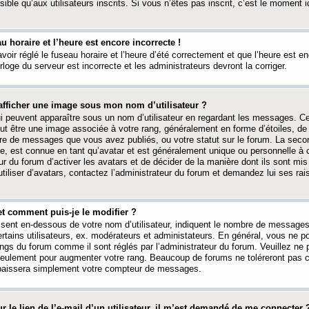
ible qu’aux utilisateurs inscrits. Si vous n’êtes pas inscrit, c’est le moment id
au horaire et l’heure est encore incorrecte !
avoir réglé le fuseau horaire et l’heure d’été correctement et que l’heure est e
rloge du serveur est incorrecte et les administrateurs devront la corriger.
fficher une image sous mon nom d’utilisateur ?
ui peuvent apparaître sous un nom d’utilisateur en regardant les messages. C
peut être une image associée à votre rang, généralement en forme d’étoiles, de
bre de messages que vous avez publiés, ou votre statut sur le forum. La seco
, est connue en tant qu’avatar et est généralement unique ou personnelle à c
ur du forum d’activer les avatars et de décider de la manière dont ils sont mis 
iliser d’avatars, contactez l’administrateur du forum et demandez lui ses rai
et comment puis-je le modifier ?
ssent en-dessous de votre nom d’utilisateur, indiquent le nombre de message
certains utilisateurs, ex. modérateurs et administateurs. En général, vous ne
angs du forum comme il sont réglés par l’administrateur du forum. Veuillez ne
 seulement pour augmenter votre rang. Beaucoup de forums ne toléreront pas c
abaissera simplement votre compteur de messages.
r le lien de l’e-mail d’un utilisateur, il m’est demandé de me connecter 