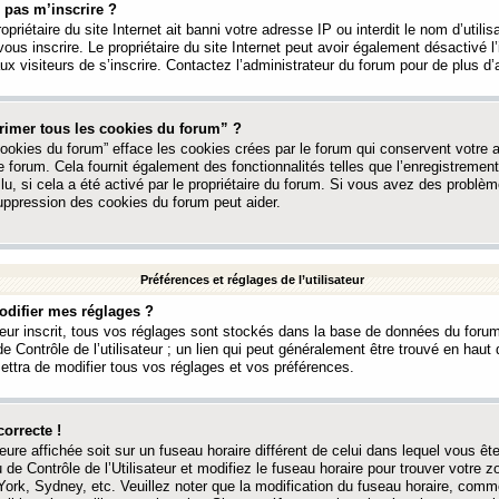
 pas m’inscrire ?
ropriétaire du site Internet ait banni votre adresse IP ou interdit le nom d’utili
vous inscrire. Le propriétaire du site Internet peut avoir également désactivé l’
 visiteurs de s’inscrire. Contactez l’administrateur du forum pour de plus d’
rimer tous les cookies du forum” ?
ookies du forum” efface les cookies crées par le forum qui conservent votre au
e forum. Cela fournit également des fonctionnalités telles que l’enregistrement
u, si cela a été activé par le propriétaire du forum. Si vous avez des probl
uppression des cookies du forum peut aider.
Préférences et réglages de l’utilisateur
difier mes réglages ?
teur inscrit, tous vos réglages sont stockés dans la base de données du forum
e Contrôle de l’utilisateur ; un lien qui peut généralement être trouvé en hau
tra de modifier tous vos réglages et vos préférences.
correcte !
heure affichée soit sur un fuseau horaire différent de celui dans lequel vous ête
 de Contrôle de l’Utilisateur et modifiez le fuseau horaire pour trouver votre z
ork, Sydney, etc. Veuillez noter que la modification du fuseau horaire, comm