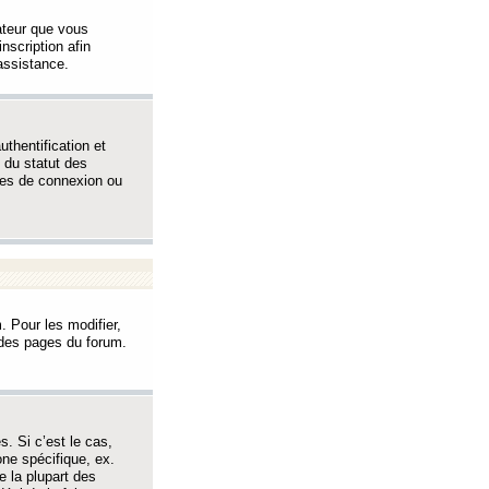
sateur que vous
inscription afin
assistance.
thentification et
 du statut des
èmes de connexion ou
. Pour les modifier,
t des pages du forum.
s. Si c’est le cas,
one spécifique, ex.
e la plupart des