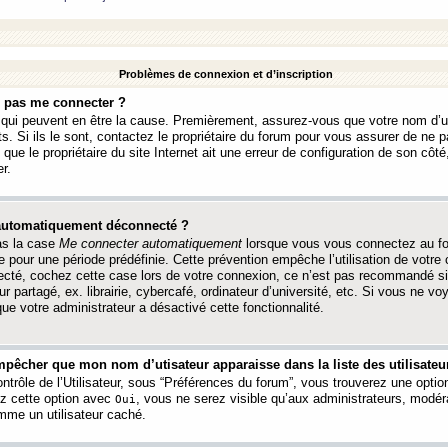
Problèmes de connexion et d’inscription
e pas me connecter ?
s qui peuvent en être la cause. Premièrement, assurez-vous que votre nom d’ut
s. Si ils le sont, contactez le propriétaire du forum pour vous assurer de ne pa
ue le propriétaire du site Internet ait une erreur de configuration de son côté, 
r.
 automatiquement déconnecté ?
as la case
Me connecter automatiquement
lorsque vous vous connectez au f
 pour une période prédéfinie. Cette prévention empêche l’utilisation de votre
necté, cochez cette case lors de votre connexion, ce n’est pas recommandé s
ur partagé, ex. librairie, cybercafé, ordinateur d’université, etc. Si vous ne v
que votre administrateur a désactivé cette fonctionnalité.
pêcher que mon nom d’utisateur apparaisse dans la liste des utilisateur
trôle de l’Utilisateur, sous “Préférences du forum”, vous trouverez une opti
ez cette option avec
, vous ne serez visible qu’aux administrateurs, mod
Oui
me un utilisateur caché.