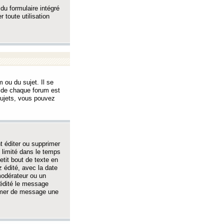
 du formulaire intégré
 toute utilisation
 ou du sujet. Il se
s de chaque forum est
sujets, vous pouvez
 éditer ou supprimer
 limité dans le temps
tit bout de texte en
 édité, avec la date
 modérateur ou un
 édité le message
rimer de message une