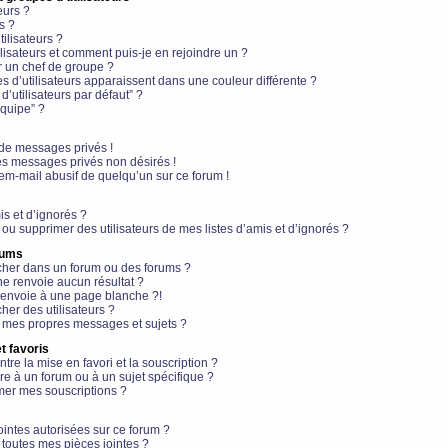
eurs ?
s ?
ilisateurs ?
lisateurs et comment puis-je en rejoindre un ?
 un chef de groupe ?
s d’utilisateurs apparaissent dans une couleur différente ?
’utilisateurs par défaut” ?
équipe” ?
de messages privés !
es messages privés non désirés !
em-mail abusif de quelqu’un sur ce forum !
is et d’ignorés ?
ou supprimer des utilisateurs de mes listes d’amis et d’ignorés ?
rums
her dans un forum ou des forums ?
e renvoie aucun résultat ?
envoie à une page blanche ?!
er des utilisateurs ?
 mes propres messages et sujets ?
t favoris
ntre la mise en favori et la souscription ?
e à un forum ou à un sujet spécifique ?
er mes souscriptions ?
ointes autorisées sur ce forum ?
toutes mes pièces jointes ?