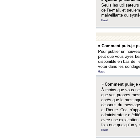
Seuls les utilisateurs
de l’e-mail, et seulem
malveillante du systè
Haut
» Comment puis-je pu
Pour publier un nouveau
peut que vous ayez bes
disponible en bas de l
voter dans les sondage
Haut
» Comment puis-je 
À moins que vous ne 
que vos propres mess
après que le message 
dessous du message l
et l’heure. Ceci n’ap
administrateur a édit
avec une explication
fois que quelqu’un y 
Haut