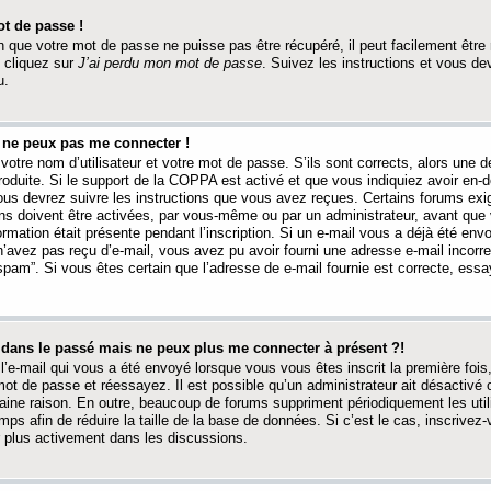
t de passe !
 que votre mot de passe ne puisse pas être récupéré, il peut facilement être ré
 cliquez sur
J’ai perdu mon mot de passe
. Suivez les instructions et vous de
u.
s ne peux pas me connecter !
votre nom d’utilisateur et votre mot de passe. S’ils sont corrects, alors une
produite. Si le support de la COPPA est activé et que vous indiquiez avoir en
 vous devrez suivre les instructions que vous avez reçues. Certains forums ex
ons doivent être activées, par vous-même ou par un administrateur, avant que 
ormation était présente pendant l’inscription. Si un e-mail vous a déjà été env
n’avez pas reçu d’e-mail, vous avez pu avoir fourni une adresse e-mail incorre
“spam”. Si vous êtes certain que l’adresse de e-mail fournie est correcte, ess
t dans le passé mais ne peux plus me connecter à présent ?!
l’e-mail qui vous a été envoyé lorsque vous vous êtes inscrit la première fois
e mot de passe et réessayez. Il est possible qu’un administrateur ait désactivé 
ine raison. En outre, beaucoup de forums suppriment périodiquement les utili
mps afin de réduire la taille de la base de données. Si c’est le cas, inscrive
r plus activement dans les discussions.