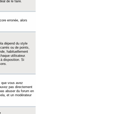
éal de le faire.
ncore erronée, alors
ela dépend du style
 carrés ou de points,
nde, habituellement
haque utilisateur.
à disposition. Si
sons.
s que vous avez
 pouvez pas directement
 pas abuser du forum en
ela, et un modérateur
?