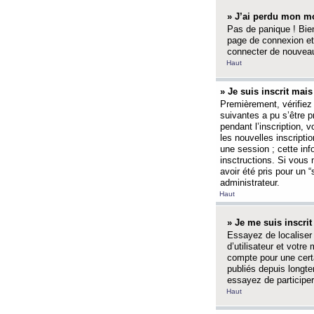
» J’ai perdu mon mo
Pas de panique ! Bien
page de connexion et
connecter de nouvea
Haut
» Je suis inscrit mai
Premièrement, vérifiez 
suivantes a pu s’être 
pendant l’inscription,
les nouvelles inscripti
une session ; cette inf
insctructions. Si vous 
avoir été pris pour un 
administrateur.
Haut
» Je me suis inscri
Essayez de localiser 
d’utilisateur et votr
compte pour une certa
publiés depuis longte
essayez de participe
Haut