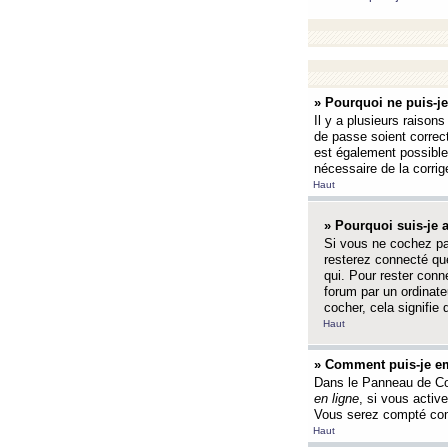
» Pourquoi ne puis-j
Il y a plusieurs raison
de passe soient correct
est également possible q
nécessaire de la corrige
Haut
» Pourquoi suis-je
Si vous ne cochez p
resterez connecté que
qui. Pour rester con
forum par un ordinate
cocher, cela signifie 
Haut
» Comment puis-je em
Dans le Panneau de Con
en ligne
, si vous activ
Vous serez compté com
Haut