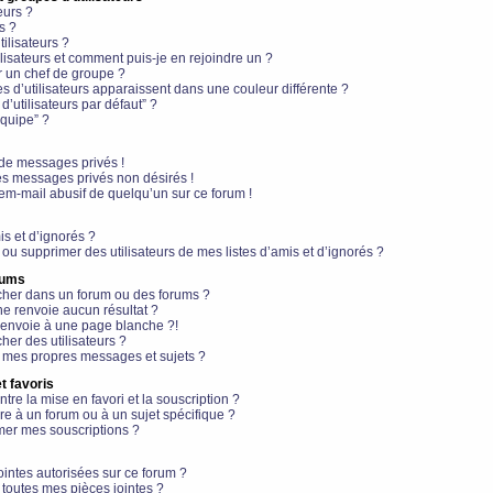
eurs ?
s ?
ilisateurs ?
lisateurs et comment puis-je en rejoindre un ?
 un chef de groupe ?
s d’utilisateurs apparaissent dans une couleur différente ?
’utilisateurs par défaut” ?
équipe” ?
de messages privés !
es messages privés non désirés !
em-mail abusif de quelqu’un sur ce forum !
is et d’ignorés ?
ou supprimer des utilisateurs de mes listes d’amis et d’ignorés ?
rums
her dans un forum ou des forums ?
e renvoie aucun résultat ?
envoie à une page blanche ?!
er des utilisateurs ?
 mes propres messages et sujets ?
t favoris
ntre la mise en favori et la souscription ?
e à un forum ou à un sujet spécifique ?
er mes souscriptions ?
ointes autorisées sur ce forum ?
toutes mes pièces jointes ?