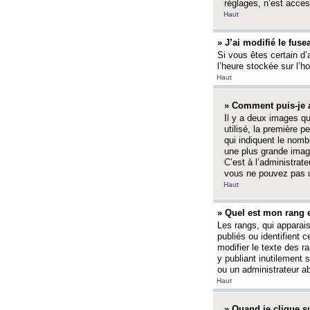
réglages, n’est access
Haut
» J’ai modifié le fuse
Si vous êtes certain d’
l’heure stockée sur l’ho
Haut
» Comment puis-je a
Il y a deux images q
utilisé, la première 
qui indiquent le nom
une plus grande image
C’est à l’administrate
vous ne pouvez pas ut
Haut
» Quel est mon rang 
Les rangs, qui apparai
publiés ou identifient 
modifier le texte des r
y publiant inutilement
ou un administrateur 
Haut
» Quand je clique su