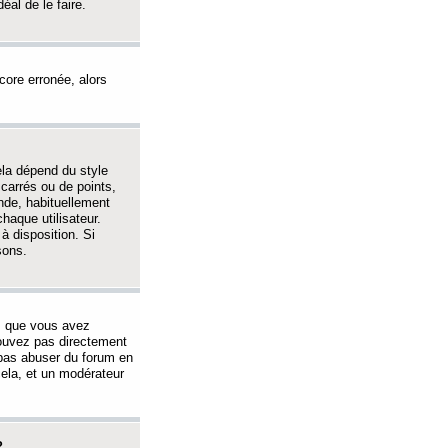
éal de le faire.
ncore erronée, alors
ela dépend du style
 carrés ou de points,
nde, habituellement
haque utilisateur.
à disposition. Si
sons.
s que vous avez
 pouvez pas directement
 pas abuser du forum en
ela, et un modérateur
?