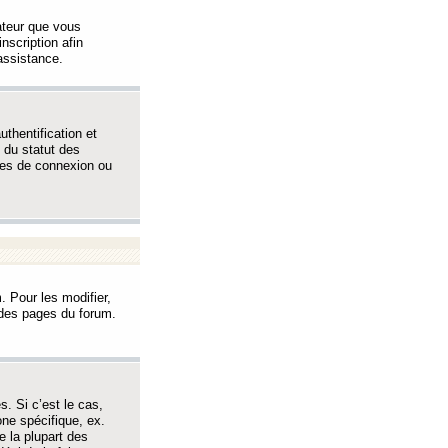
sateur que vous
inscription afin
assistance.
thentification et
 du statut des
èmes de connexion ou
. Pour les modifier,
t des pages du forum.
s. Si c’est le cas,
one spécifique, ex.
e la plupart des