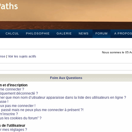
CALCUL
PHILOSOPHIE
GALERIE
NEWS
FORUM
A PROPO
Nous sommes le 05 A
onse
|
Voir les sujets actifs
Foire Aux Questions
et d’inscription
 me connecter ?
tiquement déconnecté ?
 que mon nom d’utisateur apparaisse dans la liste des utilisateurs en ligne ?
sse !
peux pas me connecter !
le passé mais ne peux plus me connecter à présent ?!
m’inscrire ?
ous les cookies du forum” ?
de l’utilisateur
r mes réglages ?