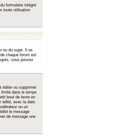
 du formulaire intégré
 toute utilisation
 ou du sujet. Il se
s de chaque forum est
sujets, vous pouvez
 éditer ou supprimer
 limité dans le temps
tit bout de texte en
 édité, avec la date
 modérateur ou un
 édité le message
rimer de message une