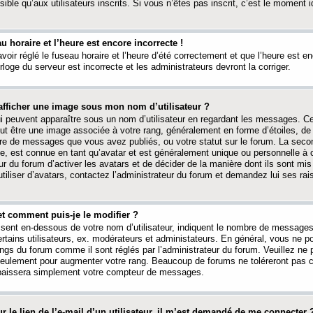
ible qu’aux utilisateurs inscrits. Si vous n’êtes pas inscrit, c’est le moment id
au horaire et l’heure est encore incorrecte !
avoir réglé le fuseau horaire et l’heure d’été correctement et que l’heure est e
rloge du serveur est incorrecte et les administrateurs devront la corriger.
fficher une image sous mon nom d’utilisateur ?
ui peuvent apparaître sous un nom d’utilisateur en regardant les messages. C
peut être une image associée à votre rang, généralement en forme d’étoiles, de
bre de messages que vous avez publiés, ou votre statut sur le forum. La seco
, est connue en tant qu’avatar et est généralement unique ou personnelle à c
ur du forum d’activer les avatars et de décider de la manière dont ils sont mis 
iliser d’avatars, contactez l’administrateur du forum et demandez lui ses rai
et comment puis-je le modifier ?
ssent en-dessous de votre nom d’utilisateur, indiquent le nombre de message
certains utilisateurs, ex. modérateurs et administateurs. En général, vous ne
angs du forum comme il sont réglés par l’administrateur du forum. Veuillez ne
 seulement pour augmenter votre rang. Beaucoup de forums ne toléreront pas c
abaissera simplement votre compteur de messages.
r le lien de l’e-mail d’un utilisateur, il m’est demandé de me connecter 