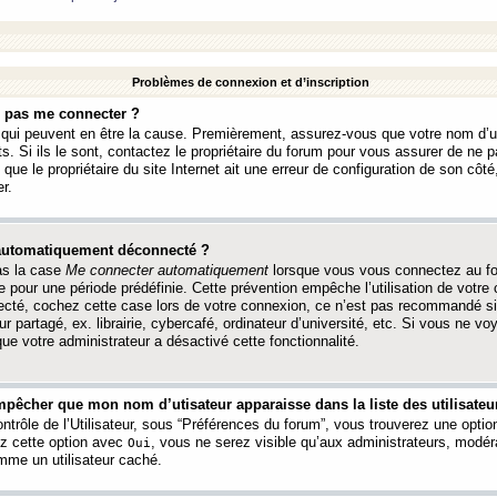
Problèmes de connexion et d’inscription
e pas me connecter ?
s qui peuvent en être la cause. Premièrement, assurez-vous que votre nom d’ut
s. Si ils le sont, contactez le propriétaire du forum pour vous assurer de ne pa
ue le propriétaire du site Internet ait une erreur de configuration de son côté, 
r.
 automatiquement déconnecté ?
as la case
Me connecter automatiquement
lorsque vous vous connectez au f
 pour une période prédéfinie. Cette prévention empêche l’utilisation de votre
necté, cochez cette case lors de votre connexion, ce n’est pas recommandé s
ur partagé, ex. librairie, cybercafé, ordinateur d’université, etc. Si vous ne v
que votre administrateur a désactivé cette fonctionnalité.
pêcher que mon nom d’utisateur apparaisse dans la liste des utilisateur
trôle de l’Utilisateur, sous “Préférences du forum”, vous trouverez une opti
ez cette option avec
, vous ne serez visible qu’aux administrateurs, mod
Oui
me un utilisateur caché.