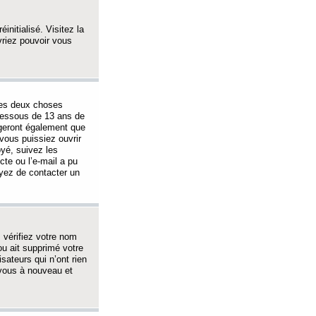
initialisé. Visitez la
vriez pouvoir vous
 des deux choses
-dessous de 13 ans de
igeront également que
vous puissiez ouvrir
oyé, suivez les
cte ou l’e-mail a pu
ayez de contacter un
, vérifiez votre nom
ou ait supprimé votre
sateurs qui n’ont rien
z-vous à nouveau et