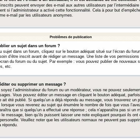
 inscrits peuvent envoyer des e-mail aux autres utilisateurs par l’intermédiaire
ent si l’administrateur a activé cette fonctionnalité. Cela à pour but d’empêcher
me e-mail par les utilisateurs anonymes.
Problèmes de publication
blier un sujet dans un forum ?
 sujet dans un forum, cliquez sur le bouton adéquat situé sur l’écran du forum
oin d’être inscrit avant de rédiger un message. Une liste de vos permission
’écran du forum ou du sujet. Par exemple : vous pouvez publier de nouveaux 
s, etc.
éditer ou supprimer un message ?
soyez l’administrateur du forum ou un modérateur, vous ne pouvez seulement
ages. Vous pouvez éditer un message en cliquant le bouton adéquat, parfois
ait été publié. Si quelqu’un a déjà répondu au message, vous trouverez un pe
orsque vous revenez au sujet qui énumère le nombre de fois que vous l’avez
paraîtra que si quelqu’un a effectué une réponse ; cela n’apparaîtra pas si un
é le message, bien qu’ils puissent laisser une note expliquant pourquoi ils ont
 personelle. Veuillez noter que les utilisateurs normaux ne peuvent pas supp
a répondu.