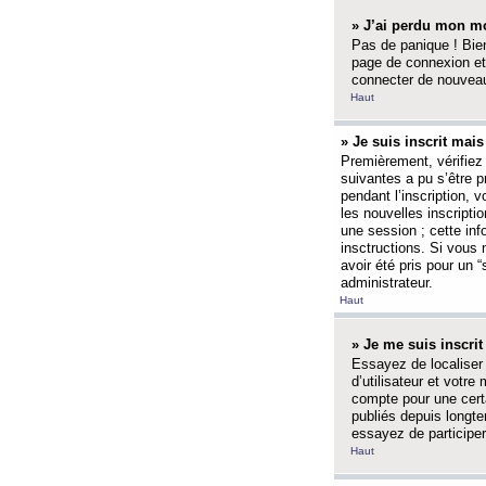
» J’ai perdu mon mo
Pas de panique ! Bien
page de connexion et
connecter de nouvea
Haut
» Je suis inscrit mai
Premièrement, vérifiez 
suivantes a pu s’être 
pendant l’inscription,
les nouvelles inscripti
une session ; cette inf
insctructions. Si vous 
avoir été pris pour un 
administrateur.
Haut
» Je me suis inscri
Essayez de localiser 
d’utilisateur et votr
compte pour une certa
publiés depuis longte
essayez de participe
Haut