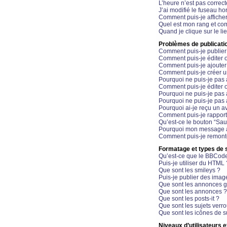
L’heure n’est pas correct
J’ai modifié le fuseau hor
Comment puis-je affiche
Quel est mon rang et com
Quand je clique sur le li
Problèmes de publicati
Comment puis-je publier
Comment puis-je éditer
Comment puis-je ajoute
Comment puis-je créer 
Pourquoi ne puis-je pas 
Comment puis-je éditer 
Pourquoi ne puis-je pas
Pourquoi ne puis-je pas 
Pourquoi ai-je reçu un a
Comment puis-je rappor
Qu’est-ce le bouton “Sauv
Pourquoi mon message a-
Comment puis-je remonte
Formatage et types de 
Qu’est-ce que le BBCod
Puis-je utiliser du HTML 
Que sont les smileys ?
Puis-je publier des imag
Que sont les annonces g
Que sont les annonces ?
Que sont les posts-it ?
Que sont les sujets verro
Que sont les icônes de s
Niveaux d’utilisateurs e