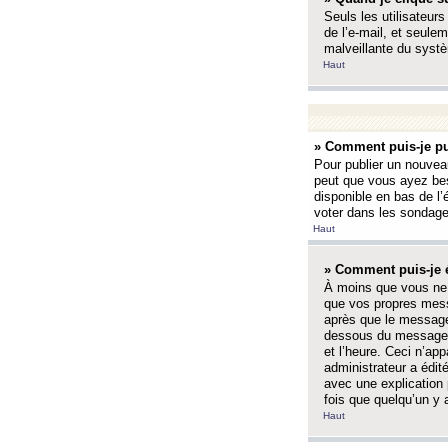
Seuls les utilisateurs
de l’e-mail, et seulem
malveillante du systè
Haut
» Comment puis-je pu
Pour publier un nouveau
peut que vous ayez bes
disponible en bas de l
voter dans les sondage
Haut
» Comment puis-je 
À moins que vous ne 
que vos propres mess
après que le message 
dessous du message l
et l’heure. Ceci n’ap
administrateur a édit
avec une explication
fois que quelqu’un y 
Haut