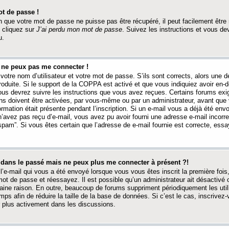
t de passe !
 que votre mot de passe ne puisse pas être récupéré, il peut facilement être ré
 cliquez sur
J’ai perdu mon mot de passe
. Suivez les instructions et vous de
u.
s ne peux pas me connecter !
votre nom d’utilisateur et votre mot de passe. S’ils sont corrects, alors une
produite. Si le support de la COPPA est activé et que vous indiquiez avoir en
 vous devrez suivre les instructions que vous avez reçues. Certains forums ex
ons doivent être activées, par vous-même ou par un administrateur, avant que 
ormation était présente pendant l’inscription. Si un e-mail vous a déjà été env
n’avez pas reçu d’e-mail, vous avez pu avoir fourni une adresse e-mail incorre
“spam”. Si vous êtes certain que l’adresse de e-mail fournie est correcte, ess
t dans le passé mais ne peux plus me connecter à présent ?!
l’e-mail qui vous a été envoyé lorsque vous vous êtes inscrit la première fois
e mot de passe et réessayez. Il est possible qu’un administrateur ait désactivé 
ine raison. En outre, beaucoup de forums suppriment périodiquement les utili
mps afin de réduire la taille de la base de données. Si c’est le cas, inscrive
r plus activement dans les discussions.