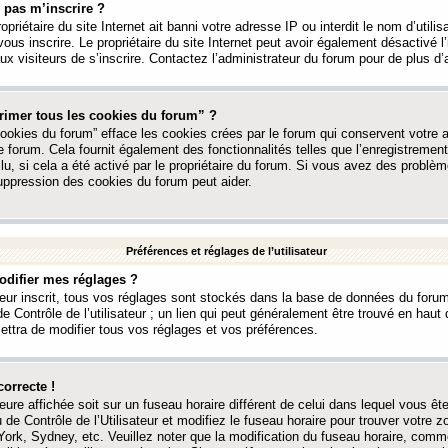
 pas m’inscrire ?
ropriétaire du site Internet ait banni votre adresse IP ou interdit le nom d’utili
vous inscrire. Le propriétaire du site Internet peut avoir également désactivé l’
 visiteurs de s’inscrire. Contactez l’administrateur du forum pour de plus d’
rimer tous les cookies du forum” ?
ookies du forum” efface les cookies crées par le forum qui conservent votre au
e forum. Cela fournit également des fonctionnalités telles que l’enregistrement
u, si cela a été activé par le propriétaire du forum. Si vous avez des probl
uppression des cookies du forum peut aider.
Préférences et réglages de l’utilisateur
difier mes réglages ?
teur inscrit, tous vos réglages sont stockés dans la base de données du forum
e Contrôle de l’utilisateur ; un lien qui peut généralement être trouvé en hau
tra de modifier tous vos réglages et vos préférences.
correcte !
heure affichée soit sur un fuseau horaire différent de celui dans lequel vous ête
 de Contrôle de l’Utilisateur et modifiez le fuseau horaire pour trouver votre z
ork, Sydney, etc. Veuillez noter que la modification du fuseau horaire, comm