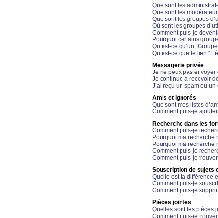
Que sont les administrat
Que sont les modérateur
Que sont les groupes d’ut
Où sont les groupes d’uti
Comment puis-je devenir
Pourquoi certains groupe
Qu’est-ce qu’un “Groupe d
Qu’est-ce que le lien “L’
Messagerie privée
Je ne peux pas envoyer 
Je continue à recevoir d
J’ai reçu un spam ou un 
Amis et ignorés
Que sont mes listes d’am
Comment puis-je ajouter 
Recherche dans les fo
Comment puis-je recherc
Pourquoi ma recherche n
Pourquoi ma recherche r
Comment puis-je recherch
Comment puis-je trouver
Souscription de sujets e
Quelle est la différence e
Comment puis-je souscrir
Comment puis-je supprim
Pièces jointes
Quelles sont les pièces j
Comment puis-je trouver 