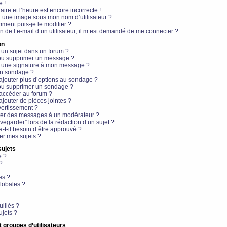
e !
aire et l’heure est encore incorrecte !
r une image sous mon nom d’utilisateur ?
ment puis-je le modifier ?
en de l’e-mail d’un utilisateur, il m’est demandé de me connecter ?
on
 un sujet dans un forum ?
 ou supprimer un message ?
r une signature à mon message ?
un sondage ?
ajouter plus d’options au sondage ?
ou supprimer un sondage ?
 accéder au forum ?
ajouter de pièces jointes ?
vertissement ?
ter des messages à un modérateur ?
egarder” lors de la rédaction d’un sujet ?
t-il besoin d’être approuvé ?
r mes sujets ?
sujets
e ?
?
es ?
lobales ?
uillés ?
ujets ?
t groupes d’utilisateurs