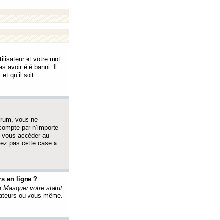
ilisateur et votre mot
s avoir été banni. Il
et qu’il soit
orum, vous ne
 compte par n’importe
i vous accéder au
oyez pas cette case à
s en ligne ?
on
Masquer votre statut
érateurs ou vous-même.