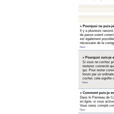
» Pourquoi ne puis-j
Il y a plusieurs raison
de passe soient correct
est également possible q
nécessaire de la corrige
Haut
» Pourquoi suis-je
Si vous ne cochez p
resterez connecté que
qui. Pour rester con
forum par un ordinate
cocher, cela signifie 
Haut
» Comment puis-je em
Dans le Panneau de Con
en ligne
, si vous activ
Vous serez compté com
Haut