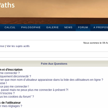
CALCUL
PHILOSOPHIE
GALERIE
NEWS
FORUM
A PROPO
Nous sommes le 06 A
onse
|
Voir les sujets actifs
Foire Aux Questions
et d’inscription
 me connecter ?
tiquement déconnecté ?
 que mon nom d’utisateur apparaisse dans la liste des utilisateurs en ligne ?
sse !
peux pas me connecter !
le passé mais ne peux plus me connecter à présent ?!
m’inscrire ?
ous les cookies du forum” ?
de l’utilisateur
r mes réglages ?