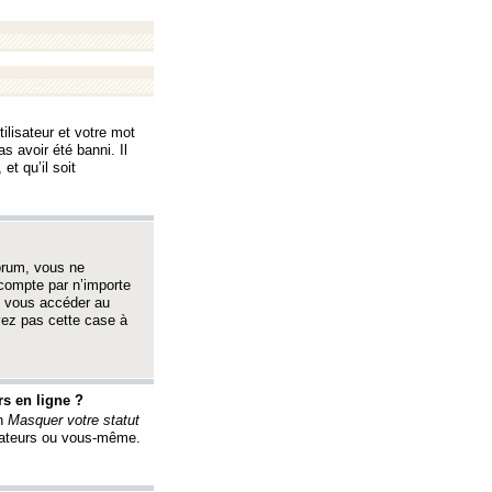
ilisateur et votre mot
s avoir été banni. Il
et qu’il soit
orum, vous ne
 compte par n’importe
i vous accéder au
oyez pas cette case à
s en ligne ?
on
Masquer votre statut
érateurs ou vous-même.