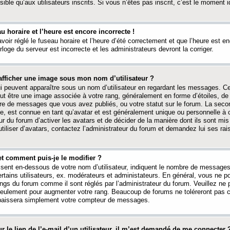
ible qu’aux utilisateurs inscrits. Si vous n’êtes pas inscrit, c’est le moment id
au horaire et l’heure est encore incorrecte !
avoir réglé le fuseau horaire et l’heure d’été correctement et que l’heure est e
rloge du serveur est incorrecte et les administrateurs devront la corriger.
fficher une image sous mon nom d’utilisateur ?
ui peuvent apparaître sous un nom d’utilisateur en regardant les messages. C
peut être une image associée à votre rang, généralement en forme d’étoiles, de
bre de messages que vous avez publiés, ou votre statut sur le forum. La seco
, est connue en tant qu’avatar et est généralement unique ou personnelle à c
ur du forum d’activer les avatars et de décider de la manière dont ils sont mis 
iliser d’avatars, contactez l’administrateur du forum et demandez lui ses rai
et comment puis-je le modifier ?
ssent en-dessous de votre nom d’utilisateur, indiquent le nombre de message
certains utilisateurs, ex. modérateurs et administateurs. En général, vous ne
angs du forum comme il sont réglés par l’administrateur du forum. Veuillez ne
 seulement pour augmenter votre rang. Beaucoup de forums ne toléreront pas c
abaissera simplement votre compteur de messages.
r le lien de l’e-mail d’un utilisateur, il m’est demandé de me connecter 