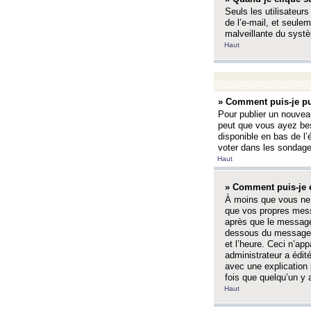
Seuls les utilisateurs
de l’e-mail, et seulem
malveillante du systè
Haut
» Comment puis-je pu
Pour publier un nouveau
peut que vous ayez bes
disponible en bas de l
voter dans les sondage
Haut
» Comment puis-je 
À moins que vous ne 
que vos propres mess
après que le message 
dessous du message l
et l’heure. Ceci n’ap
administrateur a édit
avec une explication
fois que quelqu’un y 
Haut