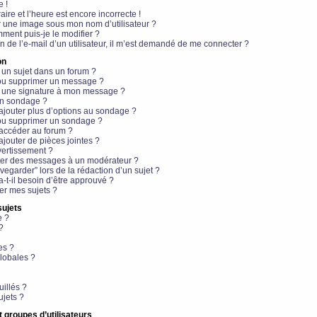
e !
aire et l’heure est encore incorrecte !
r une image sous mon nom d’utilisateur ?
ment puis-je le modifier ?
en de l’e-mail d’un utilisateur, il m’est demandé de me connecter ?
on
 un sujet dans un forum ?
 ou supprimer un message ?
r une signature à mon message ?
un sondage ?
ajouter plus d’options au sondage ?
ou supprimer un sondage ?
 accéder au forum ?
ajouter de pièces jointes ?
vertissement ?
ter des messages à un modérateur ?
egarder” lors de la rédaction d’un sujet ?
t-il besoin d’être approuvé ?
r mes sujets ?
sujets
e ?
?
es ?
lobales ?
uillés ?
ujets ?
t groupes d’utilisateurs