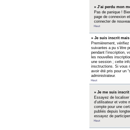
» J’ai perdu mon mo
Pas de panique ! Bien
page de connexion et
connecter de nouvea
Haut
» Je suis inscrit mai
Premièrement, vérifiez 
suivantes a pu s’être 
pendant l’inscription,
les nouvelles inscripti
une session ; cette inf
insctructions. Si vous 
avoir été pris pour un 
administrateur.
Haut
» Je me suis inscri
Essayez de localiser 
d’utilisateur et votr
compte pour une certa
publiés depuis longte
essayez de participe
Haut