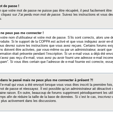
t de passe !
 que votre mot de passe ne puisse pas être récupéré, il peut facilement être ré
 cliquez sur
J’ai perdu mon mot de passe
. Suivez les instructions et vous de
u.
s ne peux pas me connecter !
votre nom d’utilisateur et votre mot de passe. S’ils sont corrects, alors une
produite. Si le support de la COPPA est activé et que vous indiquiez avoir en
 vous devrez suivre les instructions que vous avez reçues. Certains forums ex
ons doivent être activées, par vous-même ou par un administrateur, avant que 
ormation était présente pendant l’inscription. Si un e-mail vous a déjà été env
n’avez pas reçu d’e-mail, vous avez pu avoir fourni une adresse e-mail incorre
“spam”. Si vous êtes certain que l’adresse de e-mail fournie est correcte, ess
t dans le passé mais ne peux plus me connecter à présent ?!
l’e-mail qui vous a été envoyé lorsque vous vous êtes inscrit la première fois
e mot de passe et réessayez. Il est possible qu’un administrateur ait désactivé 
ine raison. En outre, beaucoup de forums suppriment périodiquement les utili
mps afin de réduire la taille de la base de données. Si c’est le cas, inscrive
r plus activement dans les discussions.