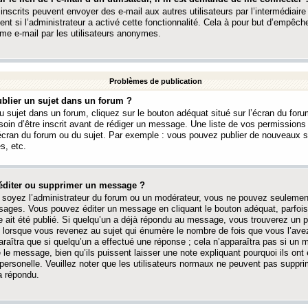
 inscrits peuvent envoyer des e-mail aux autres utilisateurs par l’intermédiaire
ent si l’administrateur a activé cette fonctionnalité. Cela à pour but d’empêcher
me e-mail par les utilisateurs anonymes.
Problèmes de publication
blier un sujet dans un forum ?
 sujet dans un forum, cliquez sur le bouton adéquat situé sur l’écran du forum
oin d’être inscrit avant de rédiger un message. Une liste de vos permission
’écran du forum ou du sujet. Par exemple : vous pouvez publier de nouveaux 
s, etc.
éditer ou supprimer un message ?
soyez l’administrateur du forum ou un modérateur, vous ne pouvez seulement
ages. Vous pouvez éditer un message en cliquant le bouton adéquat, parfois
ait été publié. Si quelqu’un a déjà répondu au message, vous trouverez un pe
orsque vous revenez au sujet qui énumère le nombre de fois que vous l’avez
paraîtra que si quelqu’un a effectué une réponse ; cela n’apparaîtra pas si un
é le message, bien qu’ils puissent laisser une note expliquant pourquoi ils ont
 personelle. Veuillez noter que les utilisateurs normaux ne peuvent pas supp
a répondu.