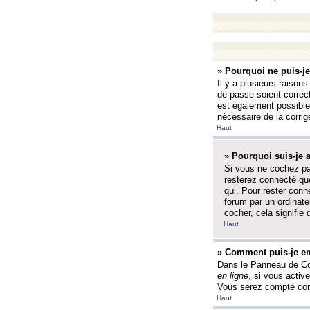
» Pourquoi ne puis-j
Il y a plusieurs raison
de passe soient correct
est également possible q
nécessaire de la corrige
Haut
» Pourquoi suis-je
Si vous ne cochez p
resterez connecté que
qui. Pour rester con
forum par un ordinate
cocher, cela signifie 
Haut
» Comment puis-je em
Dans le Panneau de Con
en ligne
, si vous activ
Vous serez compté com
Haut