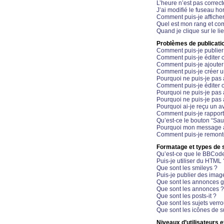
L’heure n’est pas correct
J’ai modifié le fuseau hor
Comment puis-je affiche
Quel est mon rang et com
Quand je clique sur le li
Problèmes de publicati
Comment puis-je publier
Comment puis-je éditer
Comment puis-je ajoute
Comment puis-je créer 
Pourquoi ne puis-je pas 
Comment puis-je éditer 
Pourquoi ne puis-je pas
Pourquoi ne puis-je pas 
Pourquoi ai-je reçu un a
Comment puis-je rappor
Qu’est-ce le bouton “Sauv
Pourquoi mon message a-
Comment puis-je remonte
Formatage et types de 
Qu’est-ce que le BBCod
Puis-je utiliser du HTML 
Que sont les smileys ?
Puis-je publier des imag
Que sont les annonces g
Que sont les annonces ?
Que sont les posts-it ?
Que sont les sujets verro
Que sont les icônes de s
Niveaux d’utilisateurs e