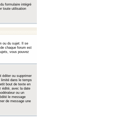
 du formulaire intégré
 toute utilisation
 ou du sujet. Il se
s de chaque forum est
sujets, vous pouvez
 éditer ou supprimer
 limité dans le temps
tit bout de texte en
 édité, avec la date
 modérateur ou un
 édité le message
rimer de message une