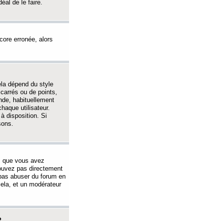
éal de le faire.
ncore erronée, alors
ela dépend du style
 carrés ou de points,
nde, habituellement
haque utilisateur.
à disposition. Si
sons.
s que vous avez
 pouvez pas directement
 pas abuser du forum en
ela, et un modérateur
?