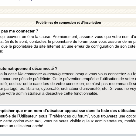
Problèmes de connexion et d’inscription
e pas me connecter ?
s qui peuvent en être la cause. Premièrement, assurez-vous que votre nom d’ut
s. Si ils le sont, contactez le propriétaire du forum pour vous assurer de ne pa
ue le propriétaire du site Internet ait une erreur de configuration de son côté, 
r.
 automatiquement déconnecté ?
as la case
Me connecter automatiquement
lorsque vous vous connectez au f
 pour une période prédéfinie. Cette prévention empêche l’utilisation de votre
necté, cochez cette case lors de votre connexion, ce n’est pas recommandé s
ur partagé, ex. librairie, cybercafé, ordinateur d’université, etc. Si vous ne v
que votre administrateur a désactivé cette fonctionnalité.
pêcher que mon nom d’utisateur apparaisse dans la liste des utilisateur
trôle de l’Utilisateur, sous “Préférences du forum”, vous trouverez une opti
ez cette option avec
, vous ne serez visible qu’aux administrateurs, mod
Oui
me un utilisateur caché.