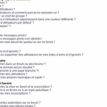
eurs ?
s ?
ilisateurs ?
lisateurs et comment puis-je en rejoindre un ?
 un chef de groupe ?
s d’utilisateurs apparaissent dans une couleur différente ?
’utilisateurs par défaut” ?
équipe” ?
de messages privés !
es messages privés non désirés !
em-mail abusif de quelqu’un sur ce forum !
is et d’ignorés ?
ou supprimer des utilisateurs de mes listes d’amis et d’ignorés ?
rums
her dans un forum ou des forums ?
e renvoie aucun résultat ?
envoie à une page blanche ?!
er des utilisateurs ?
 mes propres messages et sujets ?
t favoris
ntre la mise en favori et la souscription ?
e à un forum ou à un sujet spécifique ?
er mes souscriptions ?
ointes autorisées sur ce forum ?
toutes mes pièces jointes ?