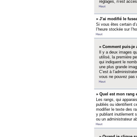
réglages, n’est access
Haut
» J’ai modifié le fuse
Si vous êtes certain d’
l’heure stockée sur l’ho
Haut
» Comment puis-je a
Il y a deux images q
utilisé, la première 
qui indiquent le nom
une plus grande image
C’est à l’administrate
vous ne pouvez pas ut
Haut
» Quel est mon rang 
Les rangs, qui apparai
publiés ou identifient 
modifier le texte des r
y publiant inutilement
ou un administrateur 
Haut
» Quand je clique su