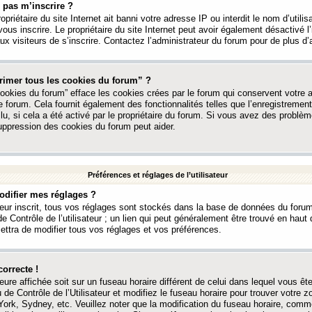
 pas m’inscrire ?
ropriétaire du site Internet ait banni votre adresse IP ou interdit le nom d’utili
vous inscrire. Le propriétaire du site Internet peut avoir également désactivé l’
 visiteurs de s’inscrire. Contactez l’administrateur du forum pour de plus d’
rimer tous les cookies du forum” ?
ookies du forum” efface les cookies crées par le forum qui conservent votre au
e forum. Cela fournit également des fonctionnalités telles que l’enregistrement
u, si cela a été activé par le propriétaire du forum. Si vous avez des probl
uppression des cookies du forum peut aider.
Préférences et réglages de l’utilisateur
difier mes réglages ?
teur inscrit, tous vos réglages sont stockés dans la base de données du forum
e Contrôle de l’utilisateur ; un lien qui peut généralement être trouvé en hau
tra de modifier tous vos réglages et vos préférences.
correcte !
heure affichée soit sur un fuseau horaire différent de celui dans lequel vous ête
 de Contrôle de l’Utilisateur et modifiez le fuseau horaire pour trouver votre z
ork, Sydney, etc. Veuillez noter que la modification du fuseau horaire, comm