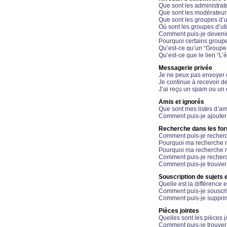
Que sont les administrat
Que sont les modérateur
Que sont les groupes d’ut
Où sont les groupes d’uti
Comment puis-je devenir
Pourquoi certains groupe
Qu’est-ce qu’un “Groupe d
Qu’est-ce que le lien “L’
Messagerie privée
Je ne peux pas envoyer 
Je continue à recevoir d
J’ai reçu un spam ou un 
Amis et ignorés
Que sont mes listes d’am
Comment puis-je ajouter 
Recherche dans les fo
Comment puis-je recherc
Pourquoi ma recherche n
Pourquoi ma recherche r
Comment puis-je recherch
Comment puis-je trouver
Souscription de sujets e
Quelle est la différence e
Comment puis-je souscrir
Comment puis-je supprim
Pièces jointes
Quelles sont les pièces j
Comment puis-je trouver 