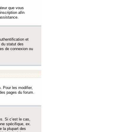
sateur que vous
inscription afin
assistance.
thentification et
 du statut des
èmes de connexion ou
. Pour les modifier,
t des pages du forum.
s. Si c’est le cas,
one spécifique, ex.
e la plupart des