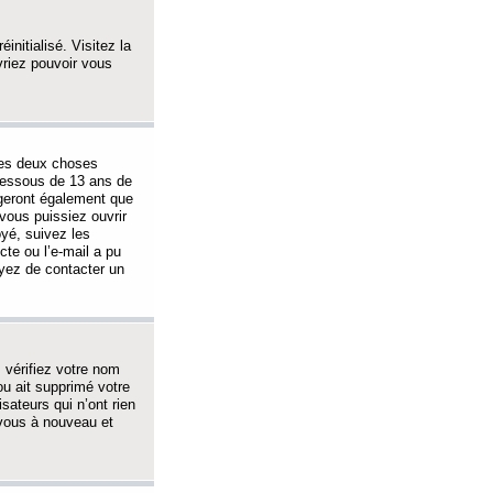
initialisé. Visitez la
vriez pouvoir vous
 des deux choses
-dessous de 13 ans de
igeront également que
vous puissiez ouvrir
oyé, suivez les
cte ou l’e-mail a pu
ayez de contacter un
, vérifiez votre nom
ou ait supprimé votre
sateurs qui n’ont rien
z-vous à nouveau et