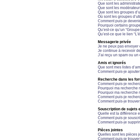
Que sont les administrat
Que sont les modérateur
Que sont les groupes d’ut
Où sont les groupes d’uti
Comment puis-je devenir
Pourquoi certains groupe
Qu’est-ce qu’un “Groupe d
Qu’est-ce que le lien “L’
Messagerie privée
Je ne peux pas envoyer 
Je continue à recevoir d
J’ai reçu un spam ou un 
Amis et ignorés
Que sont mes listes d’am
Comment puis-je ajouter 
Recherche dans les fo
Comment puis-je recherc
Pourquoi ma recherche n
Pourquoi ma recherche r
Comment puis-je recherch
Comment puis-je trouver
Souscription de sujets e
Quelle est la différence e
Comment puis-je souscrir
Comment puis-je supprim
Pièces jointes
Quelles sont les pièces j
Comment puis-je trouver 