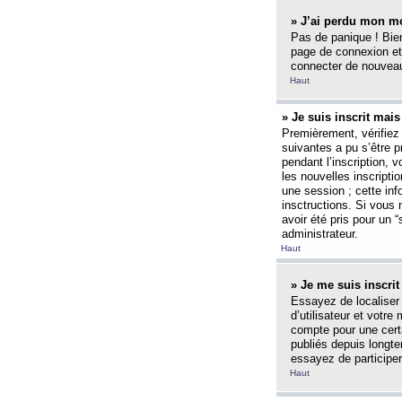
» J’ai perdu mon mo
Pas de panique ! Bien
page de connexion et
connecter de nouvea
Haut
» Je suis inscrit mai
Premièrement, vérifiez 
suivantes a pu s’être 
pendant l’inscription,
les nouvelles inscripti
une session ; cette inf
insctructions. Si vous 
avoir été pris pour un 
administrateur.
Haut
» Je me suis inscri
Essayez de localiser 
d’utilisateur et votr
compte pour une certa
publiés depuis longte
essayez de participe
Haut