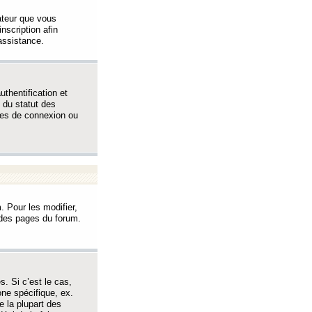
sateur que vous
inscription afin
assistance.
thentification et
 du statut des
èmes de connexion ou
. Pour les modifier,
t des pages du forum.
s. Si c’est le cas,
one spécifique, ex.
e la plupart des