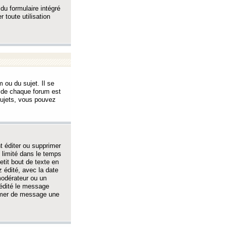
 du formulaire intégré
 toute utilisation
 ou du sujet. Il se
s de chaque forum est
sujets, vous pouvez
 éditer ou supprimer
 limité dans le temps
tit bout de texte en
 édité, avec la date
 modérateur ou un
 édité le message
rimer de message une