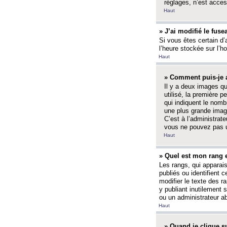
réglages, n’est access
Haut
» J’ai modifié le fuse
Si vous êtes certain d’
l’heure stockée sur l’ho
Haut
» Comment puis-je a
Il y a deux images q
utilisé, la première 
qui indiquent le nom
une plus grande image
C’est à l’administrate
vous ne pouvez pas ut
Haut
» Quel est mon rang 
Les rangs, qui apparai
publiés ou identifient 
modifier le texte des r
y publiant inutilement
ou un administrateur 
Haut
» Quand je clique su