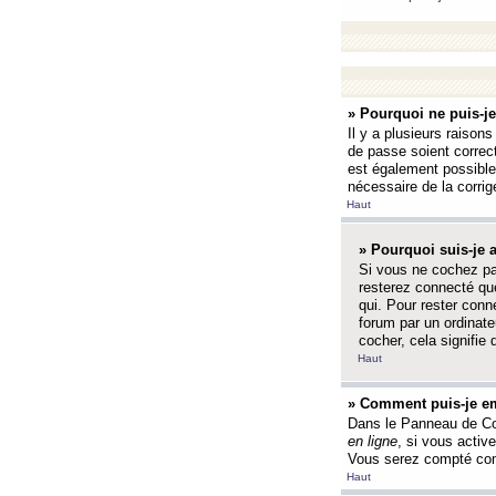
» Pourquoi ne puis-j
Il y a plusieurs raison
de passe soient correct
est également possible q
nécessaire de la corrige
Haut
» Pourquoi suis-je
Si vous ne cochez p
resterez connecté que
qui. Pour rester con
forum par un ordinate
cocher, cela signifie 
Haut
» Comment puis-je em
Dans le Panneau de Con
en ligne
, si vous activ
Vous serez compté com
Haut