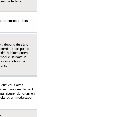
éal de le faire.
ncore erronée, alors
ela dépend du style
 carrés ou de points,
nde, habituellement
haque utilisateur.
à disposition. Si
sons.
s que vous avez
 pouvez pas directement
 pas abuser du forum en
ela, et un modérateur
?