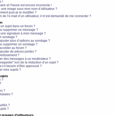
e !
aire et l’heure est encore incorrecte !
r une image sous mon nom d’utilisateur ?
ment puis-je le modifier ?
en de l’e-mail d’un utilisateur, il m’est demandé de me connecter ?
on
 un sujet dans un forum ?
 ou supprimer un message ?
r une signature à mon message ?
un sondage ?
ajouter plus d’options au sondage ?
ou supprimer un sondage ?
 accéder au forum ?
ajouter de pièces jointes ?
vertissement ?
ter des messages à un modérateur ?
egarder” lors de la rédaction d’un sujet ?
t-il besoin d’être approuvé ?
r mes sujets ?
sujets
e ?
?
es ?
lobales ?
uillés ?
ujets ?
t groupes d’utilisateurs