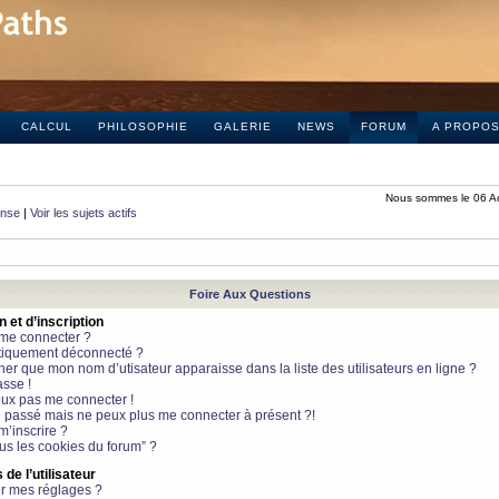
CALCUL
PHILOSOPHIE
GALERIE
NEWS
FORUM
A PROPO
Nous sommes le 06 A
onse
|
Voir les sujets actifs
Foire Aux Questions
et d’inscription
 me connecter ?
tiquement déconnecté ?
 que mon nom d’utisateur apparaisse dans la liste des utilisateurs en ligne ?
sse !
peux pas me connecter !
le passé mais ne peux plus me connecter à présent ?!
m’inscrire ?
ous les cookies du forum” ?
de l’utilisateur
r mes réglages ?