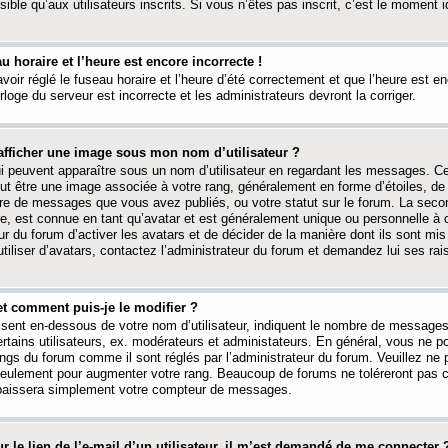
ible qu’aux utilisateurs inscrits. Si vous n’êtes pas inscrit, c’est le moment id
au horaire et l’heure est encore incorrecte !
avoir réglé le fuseau horaire et l’heure d’été correctement et que l’heure est e
rloge du serveur est incorrecte et les administrateurs devront la corriger.
fficher une image sous mon nom d’utilisateur ?
ui peuvent apparaître sous un nom d’utilisateur en regardant les messages. C
peut être une image associée à votre rang, généralement en forme d’étoiles, de
bre de messages que vous avez publiés, ou votre statut sur le forum. La seco
, est connue en tant qu’avatar et est généralement unique ou personnelle à c
ur du forum d’activer les avatars et de décider de la manière dont ils sont mis 
iliser d’avatars, contactez l’administrateur du forum et demandez lui ses rai
et comment puis-je le modifier ?
ssent en-dessous de votre nom d’utilisateur, indiquent le nombre de message
certains utilisateurs, ex. modérateurs et administateurs. En général, vous ne
angs du forum comme il sont réglés par l’administrateur du forum. Veuillez ne
 seulement pour augmenter votre rang. Beaucoup de forums ne toléreront pas c
abaissera simplement votre compteur de messages.
r le lien de l’e-mail d’un utilisateur, il m’est demandé de me connecter 