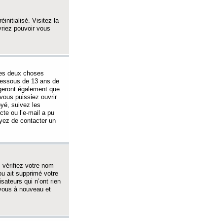
initialisé. Visitez la
vriez pouvoir vous
 des deux choses
-dessous de 13 ans de
igeront également que
vous puissiez ouvrir
oyé, suivez les
cte ou l’e-mail a pu
ayez de contacter un
, vérifiez votre nom
ou ait supprimé votre
sateurs qui n’ont rien
z-vous à nouveau et