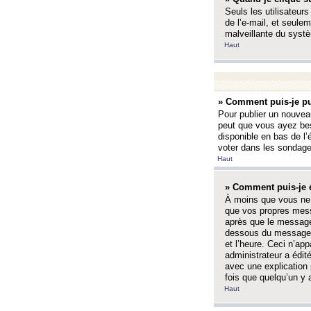
Seuls les utilisateurs
de l’e-mail, et seulem
malveillante du systè
Haut
» Comment puis-je pu
Pour publier un nouveau
peut que vous ayez bes
disponible en bas de l
voter dans les sondage
Haut
» Comment puis-je 
À moins que vous ne 
que vos propres mess
après que le message 
dessous du message l
et l’heure. Ceci n’ap
administrateur a édit
avec une explication
fois que quelqu’un y 
Haut