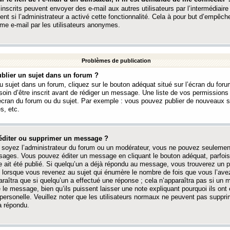
 inscrits peuvent envoyer des e-mail aux autres utilisateurs par l’intermédiaire
ent si l’administrateur a activé cette fonctionnalité. Cela à pour but d’empêcher
me e-mail par les utilisateurs anonymes.
Problèmes de publication
blier un sujet dans un forum ?
 sujet dans un forum, cliquez sur le bouton adéquat situé sur l’écran du forum
oin d’être inscrit avant de rédiger un message. Une liste de vos permission
’écran du forum ou du sujet. Par exemple : vous pouvez publier de nouveaux 
s, etc.
éditer ou supprimer un message ?
soyez l’administrateur du forum ou un modérateur, vous ne pouvez seulement
ages. Vous pouvez éditer un message en cliquant le bouton adéquat, parfois
ait été publié. Si quelqu’un a déjà répondu au message, vous trouverez un pe
orsque vous revenez au sujet qui énumère le nombre de fois que vous l’avez
paraîtra que si quelqu’un a effectué une réponse ; cela n’apparaîtra pas si un
é le message, bien qu’ils puissent laisser une note expliquant pourquoi ils ont
 personelle. Veuillez noter que les utilisateurs normaux ne peuvent pas supp
a répondu.