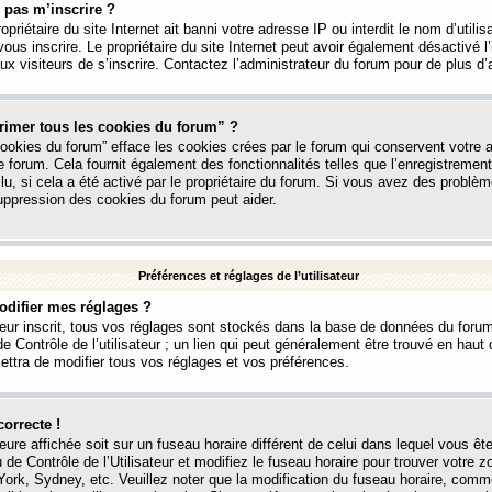
 pas m’inscrire ?
ropriétaire du site Internet ait banni votre adresse IP ou interdit le nom d’utili
vous inscrire. Le propriétaire du site Internet peut avoir également désactivé l’
 visiteurs de s’inscrire. Contactez l’administrateur du forum pour de plus d’
rimer tous les cookies du forum” ?
ookies du forum” efface les cookies crées par le forum qui conservent votre au
e forum. Cela fournit également des fonctionnalités telles que l’enregistrement
u, si cela a été activé par le propriétaire du forum. Si vous avez des probl
uppression des cookies du forum peut aider.
Préférences et réglages de l’utilisateur
difier mes réglages ?
teur inscrit, tous vos réglages sont stockés dans la base de données du forum
e Contrôle de l’utilisateur ; un lien qui peut généralement être trouvé en hau
tra de modifier tous vos réglages et vos préférences.
correcte !
heure affichée soit sur un fuseau horaire différent de celui dans lequel vous ête
 de Contrôle de l’Utilisateur et modifiez le fuseau horaire pour trouver votre z
ork, Sydney, etc. Veuillez noter que la modification du fuseau horaire, comm