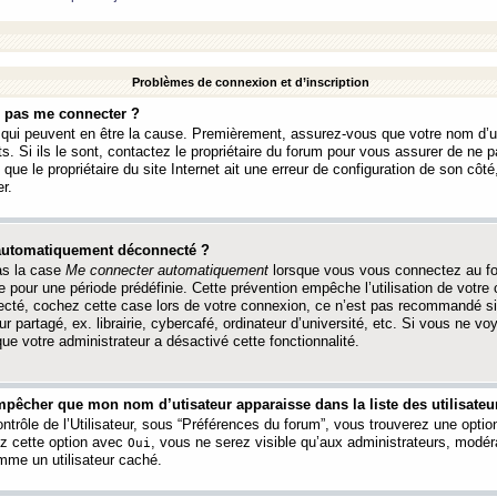
Problèmes de connexion et d’inscription
e pas me connecter ?
s qui peuvent en être la cause. Premièrement, assurez-vous que votre nom d’ut
s. Si ils le sont, contactez le propriétaire du forum pour vous assurer de ne pa
ue le propriétaire du site Internet ait une erreur de configuration de son côté, 
r.
 automatiquement déconnecté ?
as la case
Me connecter automatiquement
lorsque vous vous connectez au f
 pour une période prédéfinie. Cette prévention empêche l’utilisation de votre
necté, cochez cette case lors de votre connexion, ce n’est pas recommandé s
ur partagé, ex. librairie, cybercafé, ordinateur d’université, etc. Si vous ne v
que votre administrateur a désactivé cette fonctionnalité.
pêcher que mon nom d’utisateur apparaisse dans la liste des utilisateur
trôle de l’Utilisateur, sous “Préférences du forum”, vous trouverez une opti
ez cette option avec
, vous ne serez visible qu’aux administrateurs, mod
Oui
me un utilisateur caché.