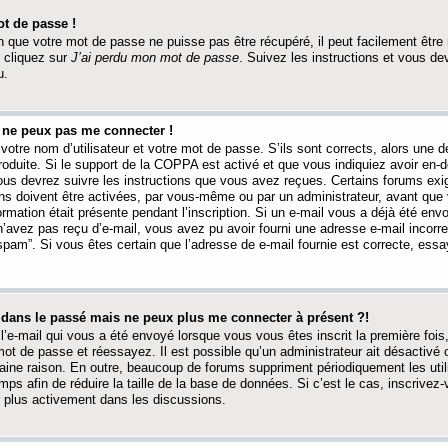
t de passe !
 que votre mot de passe ne puisse pas être récupéré, il peut facilement être ré
 cliquez sur
J’ai perdu mon mot de passe
. Suivez les instructions et vous de
u.
s ne peux pas me connecter !
votre nom d’utilisateur et votre mot de passe. S’ils sont corrects, alors une
produite. Si le support de la COPPA est activé et que vous indiquiez avoir en
 vous devrez suivre les instructions que vous avez reçues. Certains forums ex
ons doivent être activées, par vous-même ou par un administrateur, avant que 
ormation était présente pendant l’inscription. Si un e-mail vous a déjà été env
n’avez pas reçu d’e-mail, vous avez pu avoir fourni une adresse e-mail incorre
“spam”. Si vous êtes certain que l’adresse de e-mail fournie est correcte, ess
t dans le passé mais ne peux plus me connecter à présent ?!
l’e-mail qui vous a été envoyé lorsque vous vous êtes inscrit la première fois
e mot de passe et réessayez. Il est possible qu’un administrateur ait désactivé 
ine raison. En outre, beaucoup de forums suppriment périodiquement les utili
mps afin de réduire la taille de la base de données. Si c’est le cas, inscrive
r plus activement dans les discussions.