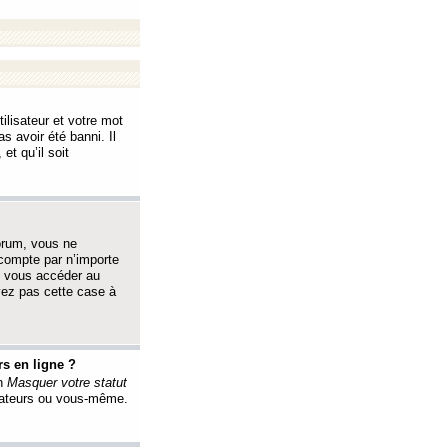
ilisateur et votre mot
s avoir été banni. Il
et qu’il soit
orum, vous ne
 compte par n’importe
i vous accéder au
oyez pas cette case à
s en ligne ?
on
Masquer votre statut
érateurs ou vous-même.