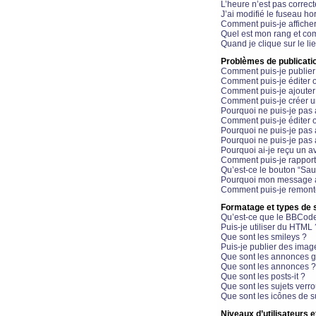
L’heure n’est pas correct
J’ai modifié le fuseau hor
Comment puis-je affiche
Quel est mon rang et com
Quand je clique sur le li
Problèmes de publicati
Comment puis-je publier
Comment puis-je éditer
Comment puis-je ajoute
Comment puis-je créer 
Pourquoi ne puis-je pas 
Comment puis-je éditer 
Pourquoi ne puis-je pas
Pourquoi ne puis-je pas 
Pourquoi ai-je reçu un a
Comment puis-je rappor
Qu’est-ce le bouton “Sauv
Pourquoi mon message a-
Comment puis-je remonte
Formatage et types de 
Qu’est-ce que le BBCod
Puis-je utiliser du HTML 
Que sont les smileys ?
Puis-je publier des imag
Que sont les annonces g
Que sont les annonces ?
Que sont les posts-it ?
Que sont les sujets verro
Que sont les icônes de s
Niveaux d’utilisateurs e