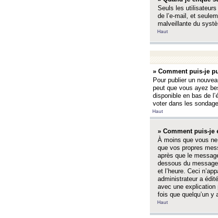
Seuls les utilisateurs
de l’e-mail, et seulem
malveillante du systè
Haut
» Comment puis-je pu
Pour publier un nouveau
peut que vous ayez bes
disponible en bas de l
voter dans les sondage
Haut
» Comment puis-je 
À moins que vous ne 
que vos propres mess
après que le message 
dessous du message l
et l’heure. Ceci n’ap
administrateur a édit
avec une explication
fois que quelqu’un y 
Haut