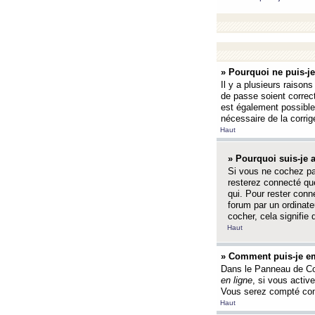
» Pourquoi ne puis-j
Il y a plusieurs raison
de passe soient correct
est également possible q
nécessaire de la corrige
Haut
» Pourquoi suis-je
Si vous ne cochez p
resterez connecté que
qui. Pour rester con
forum par un ordinate
cocher, cela signifie 
Haut
» Comment puis-je em
Dans le Panneau de Con
en ligne
, si vous activ
Vous serez compté com
Haut