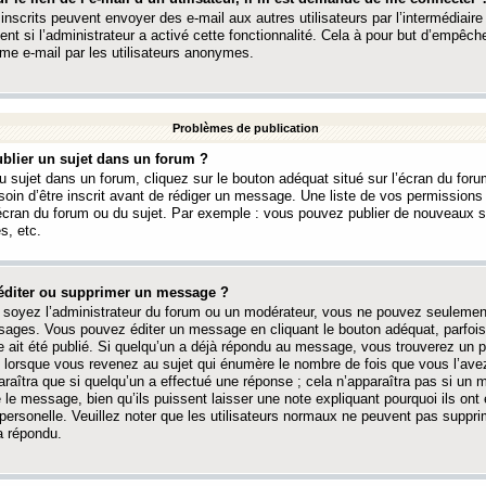
 inscrits peuvent envoyer des e-mail aux autres utilisateurs par l’intermédiaire
ent si l’administrateur a activé cette fonctionnalité. Cela à pour but d’empêcher
me e-mail par les utilisateurs anonymes.
Problèmes de publication
blier un sujet dans un forum ?
 sujet dans un forum, cliquez sur le bouton adéquat situé sur l’écran du forum
oin d’être inscrit avant de rédiger un message. Une liste de vos permission
’écran du forum ou du sujet. Par exemple : vous pouvez publier de nouveaux 
s, etc.
éditer ou supprimer un message ?
soyez l’administrateur du forum ou un modérateur, vous ne pouvez seulement
ages. Vous pouvez éditer un message en cliquant le bouton adéquat, parfois
ait été publié. Si quelqu’un a déjà répondu au message, vous trouverez un pe
orsque vous revenez au sujet qui énumère le nombre de fois que vous l’avez
paraîtra que si quelqu’un a effectué une réponse ; cela n’apparaîtra pas si un
é le message, bien qu’ils puissent laisser une note expliquant pourquoi ils ont
 personelle. Veuillez noter que les utilisateurs normaux ne peuvent pas supp
a répondu.