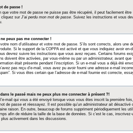
t de passe !
 que votre mot de passe ne puisse pas être récupéré, il peut facilement être ré
 cliquez sur
J’ai perdu mon mot de passe
. Suivez les instructions et vous de
u.
s ne peux pas me connecter !
votre nom d’utilisateur et votre mot de passe. S’ils sont corrects, alors une
produite. Si le support de la COPPA est activé et que vous indiquiez avoir en
 vous devrez suivre les instructions que vous avez reçues. Certains forums ex
ons doivent être activées, par vous-même ou par un administrateur, avant que 
ormation était présente pendant l’inscription. Si un e-mail vous a déjà été env
n’avez pas reçu d’e-mail, vous avez pu avoir fourni une adresse e-mail incorre
“spam”. Si vous êtes certain que l’adresse de e-mail fournie est correcte, ess
t dans le passé mais ne peux plus me connecter à présent ?!
l’e-mail qui vous a été envoyé lorsque vous vous êtes inscrit la première fois
e mot de passe et réessayez. Il est possible qu’un administrateur ait désactivé 
ine raison. En outre, beaucoup de forums suppriment périodiquement les utili
mps afin de réduire la taille de la base de données. Si c’est le cas, inscrive
r plus activement dans les discussions.