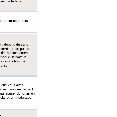
éal de le faire.
ncore erronée, alors
ela dépend du style
 carrés ou de points,
nde, habituellement
haque utilisateur.
à disposition. Si
sons.
s que vous avez
 pouvez pas directement
 pas abuser du forum en
ela, et un modérateur
?