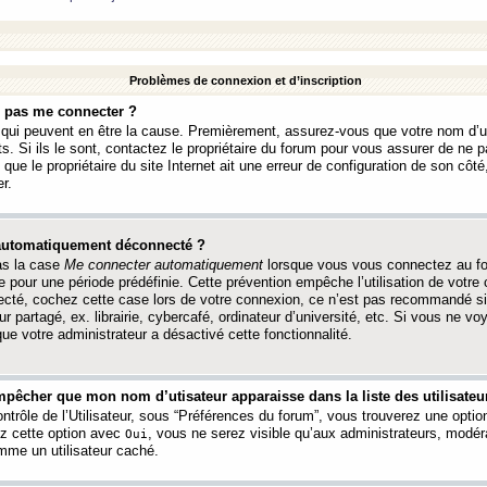
Problèmes de connexion et d’inscription
e pas me connecter ?
s qui peuvent en être la cause. Premièrement, assurez-vous que votre nom d’ut
s. Si ils le sont, contactez le propriétaire du forum pour vous assurer de ne pa
ue le propriétaire du site Internet ait une erreur de configuration de son côté, 
r.
 automatiquement déconnecté ?
as la case
Me connecter automatiquement
lorsque vous vous connectez au f
 pour une période prédéfinie. Cette prévention empêche l’utilisation de votre
necté, cochez cette case lors de votre connexion, ce n’est pas recommandé s
ur partagé, ex. librairie, cybercafé, ordinateur d’université, etc. Si vous ne v
que votre administrateur a désactivé cette fonctionnalité.
pêcher que mon nom d’utisateur apparaisse dans la liste des utilisateur
trôle de l’Utilisateur, sous “Préférences du forum”, vous trouverez une opti
ez cette option avec
, vous ne serez visible qu’aux administrateurs, mod
Oui
me un utilisateur caché.