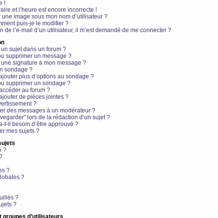
e !
aire et l’heure est encore incorrecte !
r une image sous mon nom d’utilisateur ?
ment puis-je le modifier ?
en de l’e-mail d’un utilisateur, il m’est demandé de me connecter ?
on
 un sujet dans un forum ?
 ou supprimer un message ?
r une signature à mon message ?
un sondage ?
ajouter plus d’options au sondage ?
ou supprimer un sondage ?
 accéder au forum ?
ajouter de pièces jointes ?
vertissement ?
ter des messages à un modérateur ?
egarder” lors de la rédaction d’un sujet ?
t-il besoin d’être approuvé ?
r mes sujets ?
sujets
e ?
?
es ?
lobales ?
uillés ?
ujets ?
t groupes d’utilisateurs