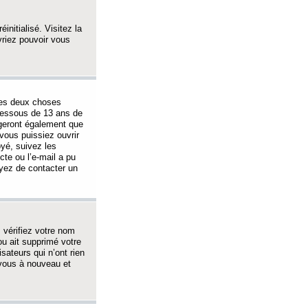
initialisé. Visitez la
vriez pouvoir vous
 des deux choses
-dessous de 13 ans de
igeront également que
vous puissiez ouvrir
oyé, suivez les
cte ou l’e-mail a pu
ayez de contacter un
, vérifiez votre nom
ou ait supprimé votre
sateurs qui n’ont rien
z-vous à nouveau et