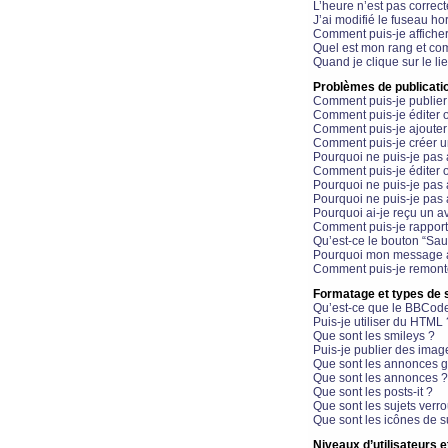
L’heure n’est pas correct
J’ai modifié le fuseau hor
Comment puis-je affiche
Quel est mon rang et com
Quand je clique sur le li
Problèmes de publicati
Comment puis-je publier
Comment puis-je éditer
Comment puis-je ajoute
Comment puis-je créer 
Pourquoi ne puis-je pas 
Comment puis-je éditer 
Pourquoi ne puis-je pas
Pourquoi ne puis-je pas 
Pourquoi ai-je reçu un a
Comment puis-je rappor
Qu’est-ce le bouton “Sauv
Pourquoi mon message a-
Comment puis-je remonte
Formatage et types de 
Qu’est-ce que le BBCod
Puis-je utiliser du HTML 
Que sont les smileys ?
Puis-je publier des imag
Que sont les annonces g
Que sont les annonces ?
Que sont les posts-it ?
Que sont les sujets verro
Que sont les icônes de s
Niveaux d’utilisateurs e