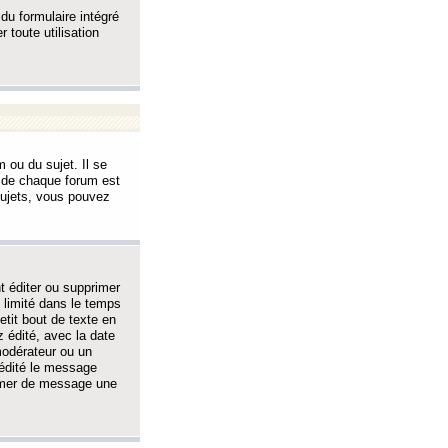
 du formulaire intégré
 toute utilisation
 ou du sujet. Il se
s de chaque forum est
sujets, vous pouvez
 éditer ou supprimer
 limité dans le temps
tit bout de texte en
 édité, avec la date
 modérateur ou un
 édité le message
rimer de message une