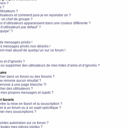
eurs ?
s ?
ilisateurs ?
lisateurs et comment puis-je en rejoindre un ?
 un chef de groupe ?
s d’utilisateurs apparaissent dans une couleur différente ?
’utilisateurs par défaut” ?
équipe” ?
de messages privés !
es messages privés non désirés !
em-mail abusif de quelqu’un sur ce forum !
is et d’ignorés ?
ou supprimer des utilisateurs de mes listes d’amis et d’ignorés ?
rums
her dans un forum ou des forums ?
e renvoie aucun résultat ?
envoie à une page blanche ?!
er des utilisateurs ?
 mes propres messages et sujets ?
t favoris
ntre la mise en favori et la souscription ?
e à un forum ou à un sujet spécifique ?
er mes souscriptions ?
ointes autorisées sur ce forum ?
toutes mes pièces jointes ?