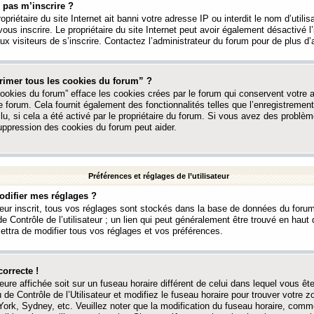
 pas m’inscrire ?
ropriétaire du site Internet ait banni votre adresse IP ou interdit le nom d’utili
vous inscrire. Le propriétaire du site Internet peut avoir également désactivé l’
 visiteurs de s’inscrire. Contactez l’administrateur du forum pour de plus d’
rimer tous les cookies du forum” ?
ookies du forum” efface les cookies crées par le forum qui conservent votre au
e forum. Cela fournit également des fonctionnalités telles que l’enregistrement
u, si cela a été activé par le propriétaire du forum. Si vous avez des probl
uppression des cookies du forum peut aider.
Préférences et réglages de l’utilisateur
difier mes réglages ?
teur inscrit, tous vos réglages sont stockés dans la base de données du forum
e Contrôle de l’utilisateur ; un lien qui peut généralement être trouvé en hau
tra de modifier tous vos réglages et vos préférences.
correcte !
heure affichée soit sur un fuseau horaire différent de celui dans lequel vous ête
 de Contrôle de l’Utilisateur et modifiez le fuseau horaire pour trouver votre z
ork, Sydney, etc. Veuillez noter que la modification du fuseau horaire, comm