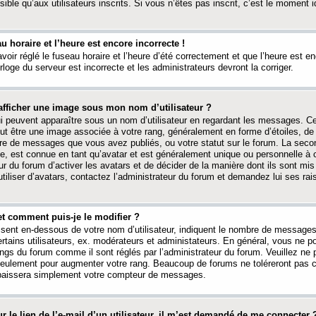
ible qu’aux utilisateurs inscrits. Si vous n’êtes pas inscrit, c’est le moment id
au horaire et l’heure est encore incorrecte !
avoir réglé le fuseau horaire et l’heure d’été correctement et que l’heure est e
rloge du serveur est incorrecte et les administrateurs devront la corriger.
fficher une image sous mon nom d’utilisateur ?
ui peuvent apparaître sous un nom d’utilisateur en regardant les messages. C
peut être une image associée à votre rang, généralement en forme d’étoiles, de
bre de messages que vous avez publiés, ou votre statut sur le forum. La seco
, est connue en tant qu’avatar et est généralement unique ou personnelle à c
ur du forum d’activer les avatars et de décider de la manière dont ils sont mis 
iliser d’avatars, contactez l’administrateur du forum et demandez lui ses rai
et comment puis-je le modifier ?
ssent en-dessous de votre nom d’utilisateur, indiquent le nombre de message
certains utilisateurs, ex. modérateurs et administateurs. En général, vous ne
angs du forum comme il sont réglés par l’administrateur du forum. Veuillez ne
 seulement pour augmenter votre rang. Beaucoup de forums ne toléreront pas c
abaissera simplement votre compteur de messages.
r le lien de l’e-mail d’un utilisateur, il m’est demandé de me connecter 