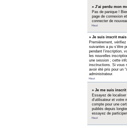
» J’ai perdu mon mo
Pas de panique ! Bien
page de connexion et
connecter de nouvea
Haut
» Je suis inscrit mai
Premièrement, vérifiez 
suivantes a pu s’être 
pendant l’inscription,
les nouvelles inscripti
une session ; cette inf
insctructions. Si vous 
avoir été pris pour un 
administrateur.
Haut
» Je me suis inscri
Essayez de localiser 
d’utilisateur et votr
compte pour une certa
publiés depuis longte
essayez de participe
Haut