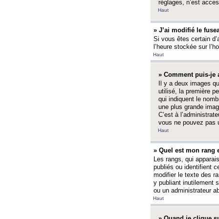
réglages, n’est access
Haut
» J’ai modifié le fuse
Si vous êtes certain d’
l’heure stockée sur l’ho
Haut
» Comment puis-je a
Il y a deux images q
utilisé, la première 
qui indiquent le nom
une plus grande image
C’est à l’administrate
vous ne pouvez pas ut
Haut
» Quel est mon rang 
Les rangs, qui apparai
publiés ou identifient 
modifier le texte des r
y publiant inutilement
ou un administrateur 
Haut
» Quand je clique su