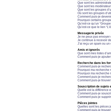
Que sont les administrat
Que sont les modérateur
Que sont les groupes d’ut
Où sont les groupes d’uti
Comment puis-je devenir
Pourquoi certains groupe
Qu’est-ce qu’un “Groupe d
Qu’est-ce que le lien “L’
Messagerie privée
Je ne peux pas envoyer 
Je continue à recevoir d
J’ai reçu un spam ou un 
Amis et ignorés
Que sont mes listes d’am
Comment puis-je ajouter 
Recherche dans les fo
Comment puis-je recherc
Pourquoi ma recherche n
Pourquoi ma recherche r
Comment puis-je recherch
Comment puis-je trouver
Souscription de sujets e
Quelle est la différence e
Comment puis-je souscrir
Comment puis-je supprim
Pièces jointes
Quelles sont les pièces j
Comment puis-je trouver 