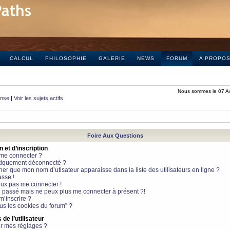
CALCUL
PHILOSOPHIE
GALERIE
NEWS
FORUM
A PROPO
Nous sommes le 07 A
onse
|
Voir les sujets actifs
Foire Aux Questions
et d’inscription
 me connecter ?
tiquement déconnecté ?
 que mon nom d’utisateur apparaisse dans la liste des utilisateurs en ligne ?
sse !
peux pas me connecter !
le passé mais ne peux plus me connecter à présent ?!
m’inscrire ?
ous les cookies du forum” ?
de l’utilisateur
r mes réglages ?