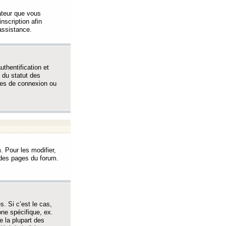
sateur que vous
inscription afin
assistance.
thentification et
 du statut des
èmes de connexion ou
. Pour les modifier,
t des pages du forum.
s. Si c’est le cas,
one spécifique, ex.
e la plupart des