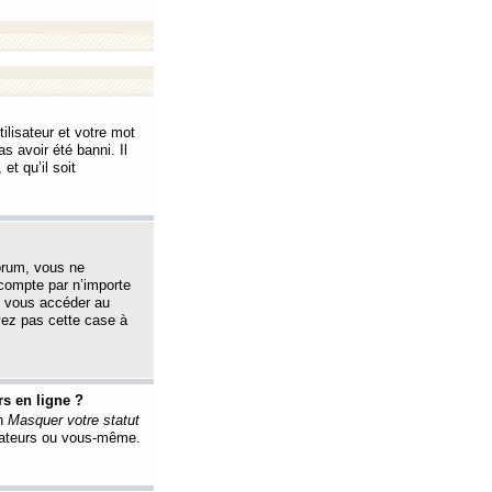
ilisateur et votre mot
s avoir été banni. Il
et qu’il soit
orum, vous ne
 compte par n’importe
i vous accéder au
oyez pas cette case à
s en ligne ?
on
Masquer votre statut
érateurs ou vous-même.