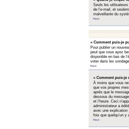
Seuls les utilisateurs
de l’e-mail, et seulem
malveillante du systè
Haut
» Comment puis-je pu
Pour publier un nouveau
peut que vous ayez bes
disponible en bas de l
voter dans les sondage
Haut
» Comment puis-je 
À moins que vous ne 
que vos propres mess
après que le message 
dessous du message l
et l’heure. Ceci n’ap
administrateur a édit
avec une explication
fois que quelqu’un y 
Haut