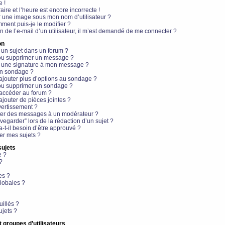
e !
aire et l’heure est encore incorrecte !
r une image sous mon nom d’utilisateur ?
ment puis-je le modifier ?
en de l’e-mail d’un utilisateur, il m’est demandé de me connecter ?
on
 un sujet dans un forum ?
 ou supprimer un message ?
r une signature à mon message ?
un sondage ?
ajouter plus d’options au sondage ?
ou supprimer un sondage ?
 accéder au forum ?
ajouter de pièces jointes ?
vertissement ?
ter des messages à un modérateur ?
egarder” lors de la rédaction d’un sujet ?
t-il besoin d’être approuvé ?
r mes sujets ?
sujets
e ?
?
es ?
lobales ?
uillés ?
ujets ?
t groupes d’utilisateurs