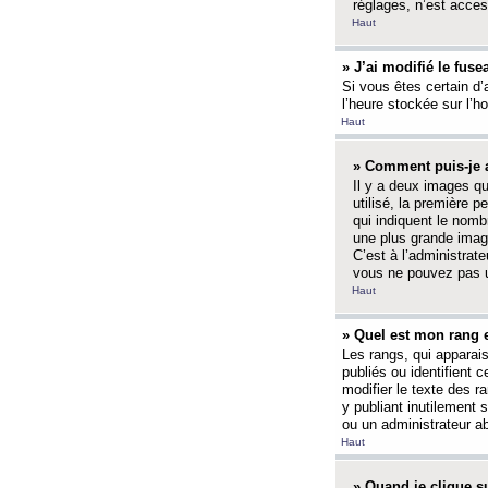
réglages, n’est access
Haut
» J’ai modifié le fuse
Si vous êtes certain d’
l’heure stockée sur l’ho
Haut
» Comment puis-je a
Il y a deux images q
utilisé, la première 
qui indiquent le nom
une plus grande image
C’est à l’administrate
vous ne pouvez pas ut
Haut
» Quel est mon rang 
Les rangs, qui apparai
publiés ou identifient 
modifier le texte des r
y publiant inutilement
ou un administrateur 
Haut
» Quand je clique su