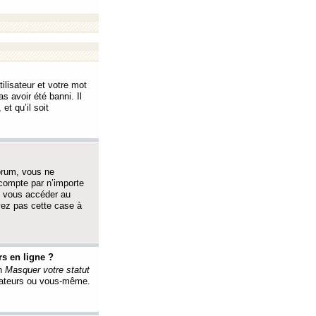
ilisateur et votre mot
s avoir été banni. Il
et qu’il soit
orum, vous ne
 compte par n’importe
i vous accéder au
oyez pas cette case à
s en ligne ?
on
Masquer votre statut
érateurs ou vous-même.