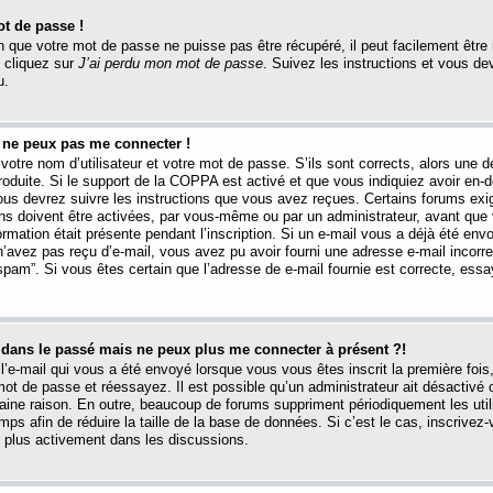
t de passe !
 que votre mot de passe ne puisse pas être récupéré, il peut facilement être ré
 cliquez sur
J’ai perdu mon mot de passe
. Suivez les instructions et vous de
u.
s ne peux pas me connecter !
votre nom d’utilisateur et votre mot de passe. S’ils sont corrects, alors une
produite. Si le support de la COPPA est activé et que vous indiquiez avoir en
 vous devrez suivre les instructions que vous avez reçues. Certains forums ex
ons doivent être activées, par vous-même ou par un administrateur, avant que 
ormation était présente pendant l’inscription. Si un e-mail vous a déjà été env
n’avez pas reçu d’e-mail, vous avez pu avoir fourni une adresse e-mail incorre
“spam”. Si vous êtes certain que l’adresse de e-mail fournie est correcte, ess
t dans le passé mais ne peux plus me connecter à présent ?!
l’e-mail qui vous a été envoyé lorsque vous vous êtes inscrit la première fois
e mot de passe et réessayez. Il est possible qu’un administrateur ait désactivé 
ine raison. En outre, beaucoup de forums suppriment périodiquement les utili
mps afin de réduire la taille de la base de données. Si c’est le cas, inscrive
r plus activement dans les discussions.