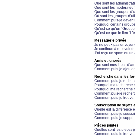
Que sont les administrat
Que sont les modérateur
Que sont les groupes d’ut
Où sont les groupes d’uti
Comment puis-je devenir
Pourquoi certains groupe
Qu’est-ce qu’un “Groupe d
Qu’est-ce que le lien “L’
Messagerie privée
Je ne peux pas envoyer 
Je continue à recevoir d
J’ai reçu un spam ou un 
Amis et ignorés
Que sont mes listes d’am
Comment puis-je ajouter 
Recherche dans les fo
Comment puis-je recherc
Pourquoi ma recherche n
Pourquoi ma recherche r
Comment puis-je recherch
Comment puis-je trouver
Souscription de sujets e
Quelle est la différence e
Comment puis-je souscrir
Comment puis-je supprim
Pièces jointes
Quelles sont les pièces j
Comment puis-je trouver 