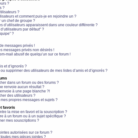
eurs ?
s ?
ilisateurs ?
lisateurs et comment puis-je en rejoindre un ?
 un chef de groupe ?
s d’utilisateurs apparaissent dans une couleur différente ?
’utilisateurs par défaut” ?
équipe” ?
de messages privés !
es messages privés non désirés !
em-mail abusif de quelqu’un sur ce forum !
is et d’ignorés ?
ou supprimer des utilisateurs de mes listes d’amis et d’ignorés ?
rums
her dans un forum ou des forums ?
e renvoie aucun résultat ?
envoie à une page blanche ?!
er des utilisateurs ?
 mes propres messages et sujets ?
t favoris
ntre la mise en favori et la souscription ?
e à un forum ou à un sujet spécifique ?
er mes souscriptions ?
ointes autorisées sur ce forum ?
toutes mes pièces jointes ?