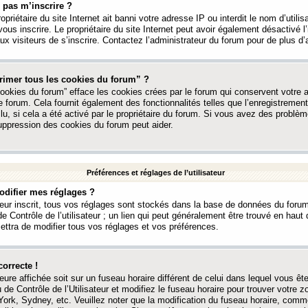
 pas m’inscrire ?
ropriétaire du site Internet ait banni votre adresse IP ou interdit le nom d’utili
vous inscrire. Le propriétaire du site Internet peut avoir également désactivé l’
 visiteurs de s’inscrire. Contactez l’administrateur du forum pour de plus d’
rimer tous les cookies du forum” ?
ookies du forum” efface les cookies crées par le forum qui conservent votre au
e forum. Cela fournit également des fonctionnalités telles que l’enregistrement
u, si cela a été activé par le propriétaire du forum. Si vous avez des probl
uppression des cookies du forum peut aider.
Préférences et réglages de l’utilisateur
difier mes réglages ?
teur inscrit, tous vos réglages sont stockés dans la base de données du forum
e Contrôle de l’utilisateur ; un lien qui peut généralement être trouvé en hau
tra de modifier tous vos réglages et vos préférences.
correcte !
heure affichée soit sur un fuseau horaire différent de celui dans lequel vous ête
 de Contrôle de l’Utilisateur et modifiez le fuseau horaire pour trouver votre z
ork, Sydney, etc. Veuillez noter que la modification du fuseau horaire, comm