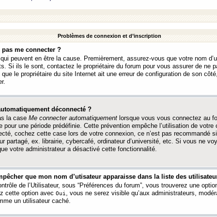
Problèmes de connexion et d’inscription
e pas me connecter ?
s qui peuvent en être la cause. Premièrement, assurez-vous que votre nom d’ut
s. Si ils le sont, contactez le propriétaire du forum pour vous assurer de ne pa
ue le propriétaire du site Internet ait une erreur de configuration de son côté, 
r.
 automatiquement déconnecté ?
as la case
Me connecter automatiquement
lorsque vous vous connectez au f
 pour une période prédéfinie. Cette prévention empêche l’utilisation de votre
necté, cochez cette case lors de votre connexion, ce n’est pas recommandé s
ur partagé, ex. librairie, cybercafé, ordinateur d’université, etc. Si vous ne v
que votre administrateur a désactivé cette fonctionnalité.
pêcher que mon nom d’utisateur apparaisse dans la liste des utilisateur
trôle de l’Utilisateur, sous “Préférences du forum”, vous trouverez une opti
ez cette option avec
, vous ne serez visible qu’aux administrateurs, mod
Oui
me un utilisateur caché.