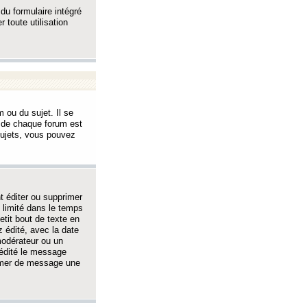
 du formulaire intégré
 toute utilisation
 ou du sujet. Il se
s de chaque forum est
sujets, vous pouvez
 éditer ou supprimer
 limité dans le temps
tit bout de texte en
 édité, avec la date
 modérateur ou un
 édité le message
rimer de message une