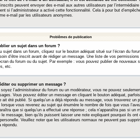
 inscrits peuvent envoyer des e-mail aux autres utilisateurs par l’intermédiaire
ent si l’administrateur a activé cette fonctionnalité. Cela à pour but d’empêcher
me e-mail par les utilisateurs anonymes.
Problèmes de publication
blier un sujet dans un forum ?
 sujet dans un forum, cliquez sur le bouton adéquat situé sur l’écran du forum
oin d’être inscrit avant de rédiger un message. Une liste de vos permission
’écran du forum ou du sujet. Par exemple : vous pouvez publier de nouveaux 
s, etc.
éditer ou supprimer un message ?
soyez l’administrateur du forum ou un modérateur, vous ne pouvez seulement
ages. Vous pouvez éditer un message en cliquant le bouton adéquat, parfois
ait été publié. Si quelqu’un a déjà répondu au message, vous trouverez un pe
orsque vous revenez au sujet qui énumère le nombre de fois que vous l’avez
paraîtra que si quelqu’un a effectué une réponse ; cela n’apparaîtra pas si un
é le message, bien qu’ils puissent laisser une note expliquant pourquoi ils ont
 personelle. Veuillez noter que les utilisateurs normaux ne peuvent pas supp
a répondu.