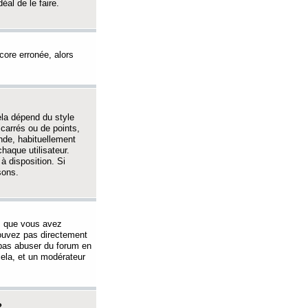
éal de le faire.
ncore erronée, alors
ela dépend du style
 carrés ou de points,
nde, habituellement
haque utilisateur.
à disposition. Si
sons.
s que vous avez
 pouvez pas directement
 pas abuser du forum en
ela, et un modérateur
?