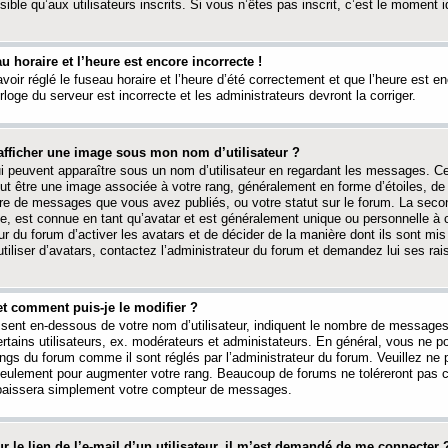
ible qu’aux utilisateurs inscrits. Si vous n’êtes pas inscrit, c’est le moment id
au horaire et l’heure est encore incorrecte !
avoir réglé le fuseau horaire et l’heure d’été correctement et que l’heure est e
rloge du serveur est incorrecte et les administrateurs devront la corriger.
fficher une image sous mon nom d’utilisateur ?
ui peuvent apparaître sous un nom d’utilisateur en regardant les messages. C
peut être une image associée à votre rang, généralement en forme d’étoiles, de
bre de messages que vous avez publiés, ou votre statut sur le forum. La seco
, est connue en tant qu’avatar et est généralement unique ou personnelle à c
ur du forum d’activer les avatars et de décider de la manière dont ils sont mis 
iliser d’avatars, contactez l’administrateur du forum et demandez lui ses rai
et comment puis-je le modifier ?
ssent en-dessous de votre nom d’utilisateur, indiquent le nombre de message
certains utilisateurs, ex. modérateurs et administateurs. En général, vous ne
angs du forum comme il sont réglés par l’administrateur du forum. Veuillez ne
 seulement pour augmenter votre rang. Beaucoup de forums ne toléreront pas c
abaissera simplement votre compteur de messages.
r le lien de l’e-mail d’un utilisateur, il m’est demandé de me connecter 