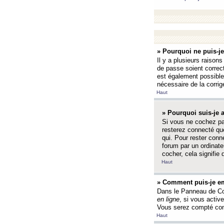
» Pourquoi ne puis-j
Il y a plusieurs raison
de passe soient correct
est également possible q
nécessaire de la corrige
Haut
» Pourquoi suis-je
Si vous ne cochez p
resterez connecté que
qui. Pour rester con
forum par un ordinate
cocher, cela signifie 
Haut
» Comment puis-je em
Dans le Panneau de Con
en ligne
, si vous activ
Vous serez compté com
Haut