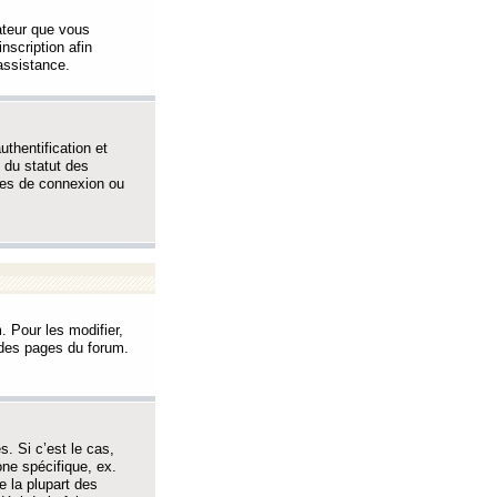
sateur que vous
inscription afin
assistance.
thentification et
 du statut des
èmes de connexion ou
. Pour les modifier,
t des pages du forum.
s. Si c’est le cas,
one spécifique, ex.
e la plupart des