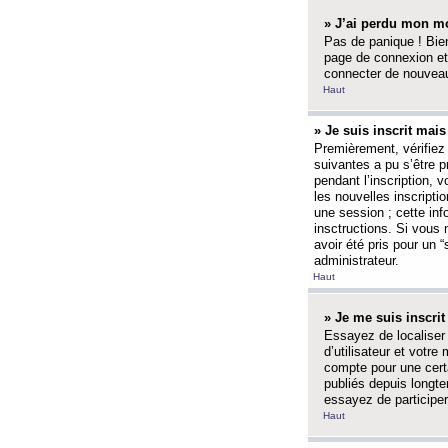
» J’ai perdu mon mo
Pas de panique ! Bien
page de connexion et
connecter de nouvea
Haut
» Je suis inscrit mai
Premièrement, vérifiez 
suivantes a pu s’être 
pendant l’inscription,
les nouvelles inscripti
une session ; cette inf
insctructions. Si vous 
avoir été pris pour un 
administrateur.
Haut
» Je me suis inscri
Essayez de localiser 
d’utilisateur et votr
compte pour une certa
publiés depuis longte
essayez de participe
Haut