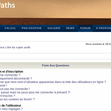
CALCUL
PHILOSOPHIE
GALERIE
NEWS
FORUM
A PROPO
Nous sommes le 09 A
onse
|
Voir les sujets actifs
Foire Aux Questions
et d’inscription
 me connecter ?
tiquement déconnecté ?
 que mon nom d’utisateur apparaisse dans la liste des utilisateurs en ligne ?
sse !
peux pas me connecter !
le passé mais ne peux plus me connecter à présent ?!
m’inscrire ?
ous les cookies du forum” ?
de l’utilisateur
r mes réglages ?