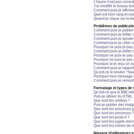
L’heure n’est pas correct
J’ai modifié le fuseau hor
Comment puis-je affiche
Quel est mon rang et com
Quand je clique sur le li
Problèmes de publicati
Comment puis-je publier
Comment puis-je éditer
Comment puis-je ajoute
Comment puis-je créer 
Pourquoi ne puis-je pas 
Comment puis-je éditer 
Pourquoi ne puis-je pas
Pourquoi ne puis-je pas 
Pourquoi ai-je reçu un a
Comment puis-je rappor
Qu’est-ce le bouton “Sauv
Pourquoi mon message a-
Comment puis-je remonte
Formatage et types de 
Qu’est-ce que le BBCod
Puis-je utiliser du HTML 
Que sont les smileys ?
Puis-je publier des imag
Que sont les annonces g
Que sont les annonces ?
Que sont les posts-it ?
Que sont les sujets verro
Que sont les icônes de s
Niveaux d’utilisateurs e