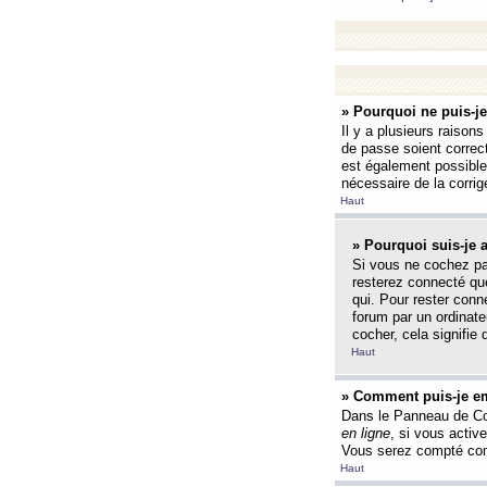
» Pourquoi ne puis-j
Il y a plusieurs raison
de passe soient correct
est également possible q
nécessaire de la corrige
Haut
» Pourquoi suis-je
Si vous ne cochez p
resterez connecté que
qui. Pour rester con
forum par un ordinate
cocher, cela signifie 
Haut
» Comment puis-je em
Dans le Panneau de Con
en ligne
, si vous activ
Vous serez compté com
Haut