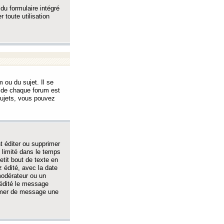
 du formulaire intégré
 toute utilisation
 ou du sujet. Il se
s de chaque forum est
sujets, vous pouvez
 éditer ou supprimer
 limité dans le temps
tit bout de texte en
 édité, avec la date
 modérateur ou un
 édité le message
rimer de message une