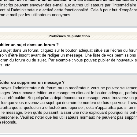
 inscrits peuvent envoyer des e-mail aux autres utilisateurs par l’intermédiaire
ent si l’administrateur a activé cette fonctionnalité. Cela à pour but d’empêcher
me e-mail par les utilisateurs anonymes.
Problèmes de publication
blier un sujet dans un forum ?
 sujet dans un forum, cliquez sur le bouton adéquat situé sur l’écran du forum
oin d’être inscrit avant de rédiger un message. Une liste de vos permission
’écran du forum ou du sujet. Par exemple : vous pouvez publier de nouveaux 
s, etc.
éditer ou supprimer un message ?
soyez l’administrateur du forum ou un modérateur, vous ne pouvez seulement
ages. Vous pouvez éditer un message en cliquant le bouton adéquat, parfois
ait été publié. Si quelqu’un a déjà répondu au message, vous trouverez un pe
orsque vous revenez au sujet qui énumère le nombre de fois que vous l’avez
paraîtra que si quelqu’un a effectué une réponse ; cela n’apparaîtra pas si un
é le message, bien qu’ils puissent laisser une note expliquant pourquoi ils ont
 personelle. Veuillez noter que les utilisateurs normaux ne peuvent pas supp
a répondu.