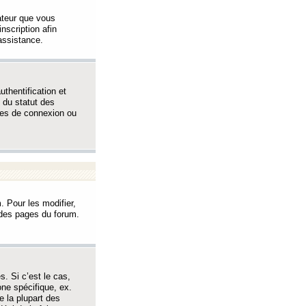
sateur que vous
inscription afin
assistance.
thentification et
 du statut des
èmes de connexion ou
. Pour les modifier,
t des pages du forum.
s. Si c’est le cas,
one spécifique, ex.
e la plupart des