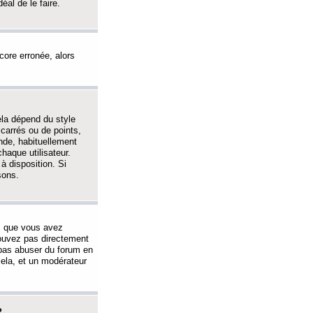
éal de le faire.
ncore erronée, alors
ela dépend du style
 carrés ou de points,
nde, habituellement
haque utilisateur.
à disposition. Si
sons.
s que vous avez
 pouvez pas directement
 pas abuser du forum en
ela, et un modérateur
?