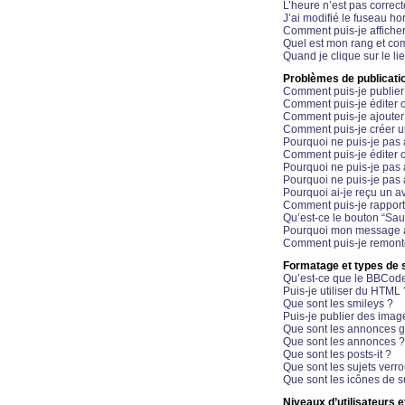
L’heure n’est pas correct
J’ai modifié le fuseau hor
Comment puis-je affiche
Quel est mon rang et com
Quand je clique sur le li
Problèmes de publicati
Comment puis-je publier
Comment puis-je éditer
Comment puis-je ajoute
Comment puis-je créer 
Pourquoi ne puis-je pas 
Comment puis-je éditer 
Pourquoi ne puis-je pas
Pourquoi ne puis-je pas 
Pourquoi ai-je reçu un a
Comment puis-je rappor
Qu’est-ce le bouton “Sauv
Pourquoi mon message a-
Comment puis-je remonte
Formatage et types de 
Qu’est-ce que le BBCod
Puis-je utiliser du HTML 
Que sont les smileys ?
Puis-je publier des imag
Que sont les annonces g
Que sont les annonces ?
Que sont les posts-it ?
Que sont les sujets verro
Que sont les icônes de s
Niveaux d’utilisateurs e