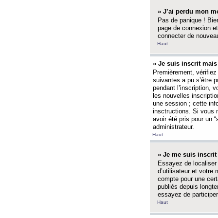
» J’ai perdu mon mo
Pas de panique ! Bien
page de connexion et
connecter de nouvea
Haut
» Je suis inscrit mai
Premièrement, vérifiez 
suivantes a pu s’être 
pendant l’inscription,
les nouvelles inscripti
une session ; cette inf
insctructions. Si vous 
avoir été pris pour un 
administrateur.
Haut
» Je me suis inscri
Essayez de localiser 
d’utilisateur et votr
compte pour une certa
publiés depuis longte
essayez de participe
Haut