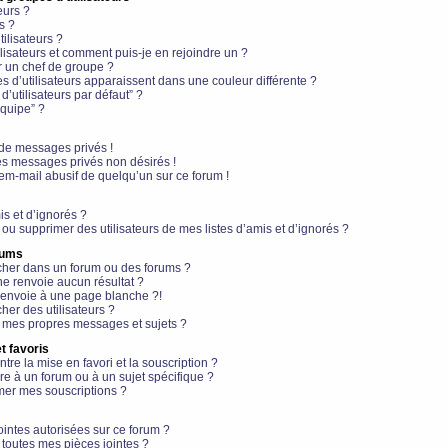
eurs ?
s ?
ilisateurs ?
lisateurs et comment puis-je en rejoindre un ?
 un chef de groupe ?
s d’utilisateurs apparaissent dans une couleur différente ?
’utilisateurs par défaut” ?
équipe” ?
de messages privés !
es messages privés non désirés !
em-mail abusif de quelqu’un sur ce forum !
is et d’ignorés ?
ou supprimer des utilisateurs de mes listes d’amis et d’ignorés ?
rums
her dans un forum ou des forums ?
e renvoie aucun résultat ?
envoie à une page blanche ?!
er des utilisateurs ?
 mes propres messages et sujets ?
t favoris
ntre la mise en favori et la souscription ?
e à un forum ou à un sujet spécifique ?
er mes souscriptions ?
ointes autorisées sur ce forum ?
toutes mes pièces jointes ?