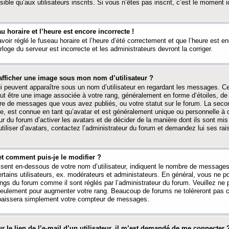
ible qu’aux utilisateurs inscrits. Si vous n’êtes pas inscrit, c’est le moment id
au horaire et l’heure est encore incorrecte !
avoir réglé le fuseau horaire et l’heure d’été correctement et que l’heure est e
rloge du serveur est incorrecte et les administrateurs devront la corriger.
fficher une image sous mon nom d’utilisateur ?
ui peuvent apparaître sous un nom d’utilisateur en regardant les messages. C
peut être une image associée à votre rang, généralement en forme d’étoiles, de
bre de messages que vous avez publiés, ou votre statut sur le forum. La seco
, est connue en tant qu’avatar et est généralement unique ou personnelle à c
ur du forum d’activer les avatars et de décider de la manière dont ils sont mis 
iliser d’avatars, contactez l’administrateur du forum et demandez lui ses rai
et comment puis-je le modifier ?
ssent en-dessous de votre nom d’utilisateur, indiquent le nombre de message
certains utilisateurs, ex. modérateurs et administateurs. En général, vous ne
angs du forum comme il sont réglés par l’administrateur du forum. Veuillez ne
 seulement pour augmenter votre rang. Beaucoup de forums ne toléreront pas c
abaissera simplement votre compteur de messages.
r le lien de l’e-mail d’un utilisateur, il m’est demandé de me connecter 