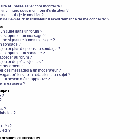
e !
aire et l’heure est encore incorrecte !
r une image sous mon nom d’utilisateur ?
ment puis-je le modifier ?
en de l’e-mail d’un utilisateur, il m’est demandé de me connecter ?
on
 un sujet dans un forum ?
 ou supprimer un message ?
r une signature à mon message ?
un sondage ?
ajouter plus d’options au sondage ?
ou supprimer un sondage ?
 accéder au forum ?
ajouter de pièces jointes ?
vertissement ?
ter des messages à un modérateur ?
egarder” lors de la rédaction d’un sujet ?
t-il besoin d’être approuvé ?
r mes sujets ?
sujets
e ?
?
es ?
lobales ?
uillés ?
ujets ?
t groupes d’utilisateurs