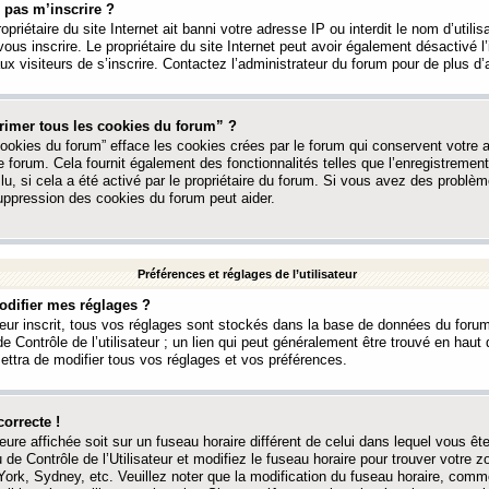
 pas m’inscrire ?
ropriétaire du site Internet ait banni votre adresse IP ou interdit le nom d’utili
vous inscrire. Le propriétaire du site Internet peut avoir également désactivé l’
 visiteurs de s’inscrire. Contactez l’administrateur du forum pour de plus d’
rimer tous les cookies du forum” ?
ookies du forum” efface les cookies crées par le forum qui conservent votre au
e forum. Cela fournit également des fonctionnalités telles que l’enregistrement
u, si cela a été activé par le propriétaire du forum. Si vous avez des probl
uppression des cookies du forum peut aider.
Préférences et réglages de l’utilisateur
difier mes réglages ?
teur inscrit, tous vos réglages sont stockés dans la base de données du forum
e Contrôle de l’utilisateur ; un lien qui peut généralement être trouvé en hau
tra de modifier tous vos réglages et vos préférences.
correcte !
heure affichée soit sur un fuseau horaire différent de celui dans lequel vous ête
 de Contrôle de l’Utilisateur et modifiez le fuseau horaire pour trouver votre z
ork, Sydney, etc. Veuillez noter que la modification du fuseau horaire, comm