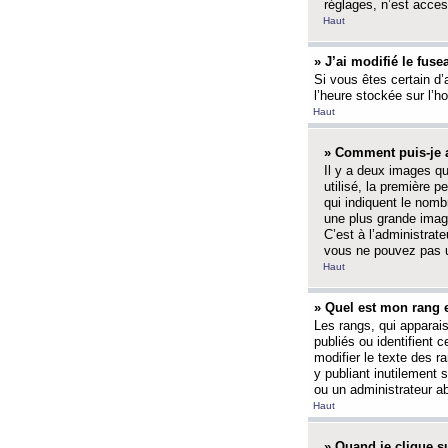
réglages, n’est access
Haut
» J’ai modifié le fuse
Si vous êtes certain d’
l’heure stockée sur l’ho
Haut
» Comment puis-je a
Il y a deux images q
utilisé, la première 
qui indiquent le nom
une plus grande image
C’est à l’administrate
vous ne pouvez pas ut
Haut
» Quel est mon rang 
Les rangs, qui apparai
publiés ou identifient 
modifier le texte des r
y publiant inutilement
ou un administrateur 
Haut
» Quand je clique su