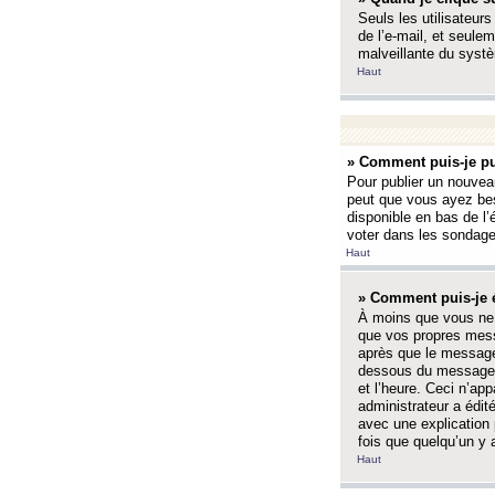
Seuls les utilisateurs
de l’e-mail, et seulem
malveillante du systè
Haut
» Comment puis-je pu
Pour publier un nouveau
peut que vous ayez bes
disponible en bas de l
voter dans les sondage
Haut
» Comment puis-je 
À moins que vous ne 
que vos propres mess
après que le message 
dessous du message l
et l’heure. Ceci n’ap
administrateur a édit
avec une explication
fois que quelqu’un y 
Haut