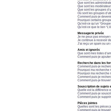
Que sont les administrat
Que sont les modérateur
Que sont les groupes d’ut
Où sont les groupes d’uti
Comment puis-je devenir
Pourquoi certains groupe
Qu’est-ce qu’un “Groupe d
Qu’est-ce que le lien “L’
Messagerie privée
Je ne peux pas envoyer 
Je continue à recevoir d
J’ai reçu un spam ou un 
Amis et ignorés
Que sont mes listes d’am
Comment puis-je ajouter 
Recherche dans les fo
Comment puis-je recherc
Pourquoi ma recherche n
Pourquoi ma recherche r
Comment puis-je recherch
Comment puis-je trouver
Souscription de sujets e
Quelle est la différence e
Comment puis-je souscrir
Comment puis-je supprim
Pièces jointes
Quelles sont les pièces j
Comment puis-je trouver 