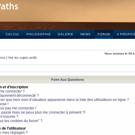
CALCUL
PHILOSOPHIE
GALERIE
NEWS
FORUM
A PROPO
Nous sommes le 08 A
onse
|
Voir les sujets actifs
Foire Aux Questions
et d’inscription
 me connecter ?
tiquement déconnecté ?
 que mon nom d’utisateur apparaisse dans la liste des utilisateurs en ligne ?
sse !
peux pas me connecter !
le passé mais ne peux plus me connecter à présent ?!
m’inscrire ?
ous les cookies du forum” ?
de l’utilisateur
r mes réglages ?