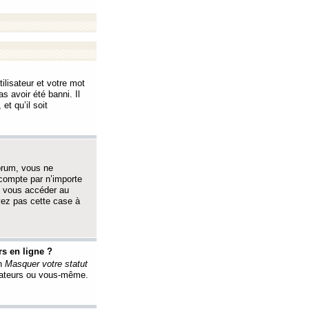
ilisateur et votre mot
s avoir été banni. Il
et qu’il soit
orum, vous ne
 compte par n’importe
i vous accéder au
oyez pas cette case à
s en ligne ?
on
Masquer votre statut
érateurs ou vous-même.