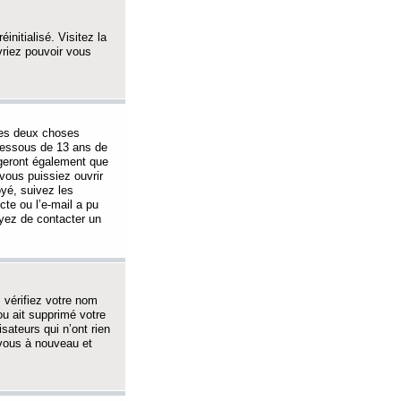
initialisé. Visitez la
vriez pouvoir vous
 des deux choses
-dessous de 13 ans de
igeront également que
vous puissiez ouvrir
oyé, suivez les
cte ou l’e-mail a pu
ayez de contacter un
, vérifiez votre nom
ou ait supprimé votre
sateurs qui n’ont rien
z-vous à nouveau et