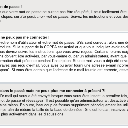
t de passe !
 que votre mot de passe ne puisse pas être récupéré, il peut facilement être ré
 cliquez sur
J’ai perdu mon mot de passe
. Suivez les instructions et vous de
u.
s ne peux pas me connecter !
votre nom d’utilisateur et votre mot de passe. S’ils sont corrects, alors une
produite. Si le support de la COPPA est activé et que vous indiquiez avoir en
 vous devrez suivre les instructions que vous avez reçues. Certains forums ex
ons doivent être activées, par vous-même ou par un administrateur, avant que 
ormation était présente pendant l’inscription. Si un e-mail vous a déjà été env
n’avez pas reçu d’e-mail, vous avez pu avoir fourni une adresse e-mail incorre
“spam”. Si vous êtes certain que l’adresse de e-mail fournie est correcte, ess
t dans le passé mais ne peux plus me connecter à présent ?!
l’e-mail qui vous a été envoyé lorsque vous vous êtes inscrit la première fois
e mot de passe et réessayez. Il est possible qu’un administrateur ait désactivé 
ine raison. En outre, beaucoup de forums suppriment périodiquement les utili
mps afin de réduire la taille de la base de données. Si c’est le cas, inscrive
r plus activement dans les discussions.