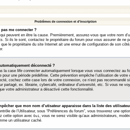
Problèmes de connexion et d’inscription
e pas me connecter ?
s qui peuvent en être la cause. Premièrement, assurez-vous que votre nom d’ut
s. Si ils le sont, contactez le propriétaire du forum pour vous assurer de ne pa
ue le propriétaire du site Internet ait une erreur de configuration de son côté, 
r.
 automatiquement déconnecté ?
as la case
Me connecter automatiquement
lorsque vous vous connectez au f
 pour une période prédéfinie. Cette prévention empêche l’utilisation de votre
necté, cochez cette case lors de votre connexion, ce n’est pas recommandé s
ur partagé, ex. librairie, cybercafé, ordinateur d’université, etc. Si vous ne v
que votre administrateur a désactivé cette fonctionnalité.
pêcher que mon nom d’utisateur apparaisse dans la liste des utilisateur
trôle de l’Utilisateur, sous “Préférences du forum”, vous trouverez une opti
ez cette option avec
, vous ne serez visible qu’aux administrateurs, mod
Oui
me un utilisateur caché.