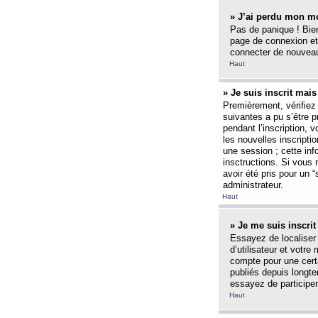
» J’ai perdu mon mo
Pas de panique ! Bien
page de connexion et
connecter de nouvea
Haut
» Je suis inscrit mai
Premièrement, vérifiez 
suivantes a pu s’être 
pendant l’inscription,
les nouvelles inscripti
une session ; cette inf
insctructions. Si vous 
avoir été pris pour un 
administrateur.
Haut
» Je me suis inscri
Essayez de localiser 
d’utilisateur et votr
compte pour une certa
publiés depuis longte
essayez de participe
Haut