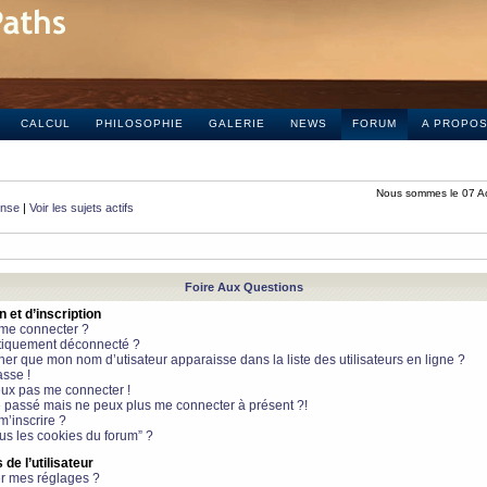
CALCUL
PHILOSOPHIE
GALERIE
NEWS
FORUM
A PROPO
Nous sommes le 07 A
onse
|
Voir les sujets actifs
Foire Aux Questions
et d’inscription
 me connecter ?
tiquement déconnecté ?
 que mon nom d’utisateur apparaisse dans la liste des utilisateurs en ligne ?
sse !
peux pas me connecter !
le passé mais ne peux plus me connecter à présent ?!
m’inscrire ?
ous les cookies du forum” ?
de l’utilisateur
r mes réglages ?