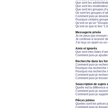
Que sont les administrat
Que sont les modérateur
Que sont les groupes d’ut
Où sont les groupes d’uti
Comment puis-je devenir
Pourquoi certains groupe
Qu’est-ce qu’un “Groupe d
Qu’est-ce que le lien “L’
Messagerie privée
Je ne peux pas envoyer 
Je continue à recevoir d
J’ai reçu un spam ou un 
Amis et ignorés
Que sont mes listes d’am
Comment puis-je ajouter 
Recherche dans les fo
Comment puis-je recherc
Pourquoi ma recherche n
Pourquoi ma recherche r
Comment puis-je recherch
Comment puis-je trouver
Souscription de sujets e
Quelle est la différence e
Comment puis-je souscrir
Comment puis-je supprim
Pièces jointes
Quelles sont les pièces j
Comment puis-je trouver 