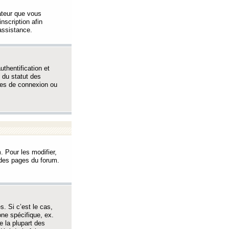
sateur que vous
inscription afin
assistance.
thentification et
 du statut des
èmes de connexion ou
. Pour les modifier,
t des pages du forum.
s. Si c’est le cas,
one spécifique, ex.
e la plupart des