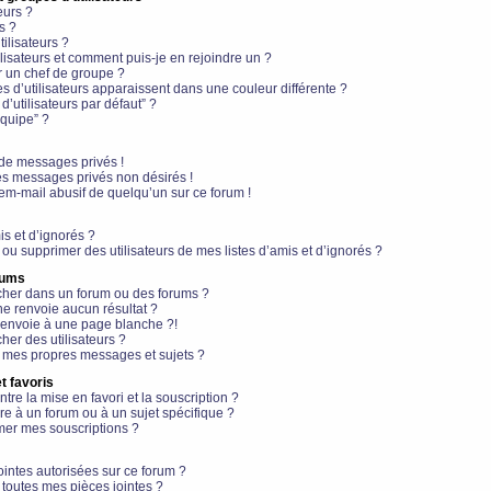
eurs ?
s ?
ilisateurs ?
lisateurs et comment puis-je en rejoindre un ?
 un chef de groupe ?
s d’utilisateurs apparaissent dans une couleur différente ?
’utilisateurs par défaut” ?
équipe” ?
de messages privés !
es messages privés non désirés !
em-mail abusif de quelqu’un sur ce forum !
is et d’ignorés ?
ou supprimer des utilisateurs de mes listes d’amis et d’ignorés ?
rums
her dans un forum ou des forums ?
e renvoie aucun résultat ?
envoie à une page blanche ?!
er des utilisateurs ?
 mes propres messages et sujets ?
t favoris
ntre la mise en favori et la souscription ?
e à un forum ou à un sujet spécifique ?
er mes souscriptions ?
ointes autorisées sur ce forum ?
toutes mes pièces jointes ?