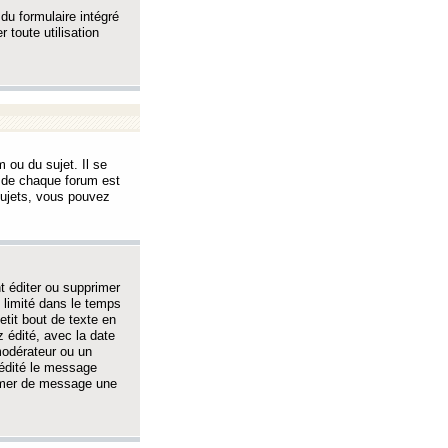
 du formulaire intégré
 toute utilisation
 ou du sujet. Il se
s de chaque forum est
sujets, vous pouvez
 éditer ou supprimer
 limité dans le temps
tit bout de texte en
 édité, avec la date
 modérateur ou un
 édité le message
rimer de message une