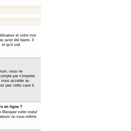
ilisateur et votre mot
s avoir été banni. Il
et qu’il soit
orum, vous ne
 compte par n’importe
i vous accéder au
oyez pas cette case à
s en ligne ?
on
Masquer votre statut
érateurs ou vous-même.