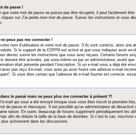
t de passe !
 que votre mot de passe ne puisse pas être récupéré, il peut facilement être ré
 cliquez sur
J’ai perdu mon mot de passe
. Suivez les instructions et vous de
u.
s ne peux pas me connecter !
votre nom d’utilisateur et votre mot de passe. S’ils sont corrects, alors une
produite. Si le support de la COPPA est activé et que vous indiquiez avoir en
 vous devrez suivre les instructions que vous avez reçues. Certains forums ex
ons doivent être activées, par vous-même ou par un administrateur, avant que 
ormation était présente pendant l’inscription. Si un e-mail vous a déjà été env
n’avez pas reçu d’e-mail, vous avez pu avoir fourni une adresse e-mail incorre
“spam”. Si vous êtes certain que l’adresse de e-mail fournie est correcte, ess
t dans le passé mais ne peux plus me connecter à présent ?!
l’e-mail qui vous a été envoyé lorsque vous vous êtes inscrit la première fois
e mot de passe et réessayez. Il est possible qu’un administrateur ait désactivé 
ine raison. En outre, beaucoup de forums suppriment périodiquement les utili
mps afin de réduire la taille de la base de données. Si c’est le cas, inscrive
r plus activement dans les discussions.