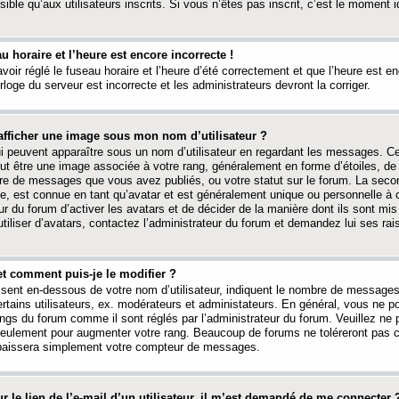
ible qu’aux utilisateurs inscrits. Si vous n’êtes pas inscrit, c’est le moment id
au horaire et l’heure est encore incorrecte !
avoir réglé le fuseau horaire et l’heure d’été correctement et que l’heure est e
rloge du serveur est incorrecte et les administrateurs devront la corriger.
fficher une image sous mon nom d’utilisateur ?
ui peuvent apparaître sous un nom d’utilisateur en regardant les messages. C
peut être une image associée à votre rang, généralement en forme d’étoiles, de
bre de messages que vous avez publiés, ou votre statut sur le forum. La seco
, est connue en tant qu’avatar et est généralement unique ou personnelle à c
ur du forum d’activer les avatars et de décider de la manière dont ils sont mis 
iliser d’avatars, contactez l’administrateur du forum et demandez lui ses rai
et comment puis-je le modifier ?
ssent en-dessous de votre nom d’utilisateur, indiquent le nombre de message
certains utilisateurs, ex. modérateurs et administateurs. En général, vous ne
angs du forum comme il sont réglés par l’administrateur du forum. Veuillez ne
 seulement pour augmenter votre rang. Beaucoup de forums ne toléreront pas c
abaissera simplement votre compteur de messages.
r le lien de l’e-mail d’un utilisateur, il m’est demandé de me connecter 