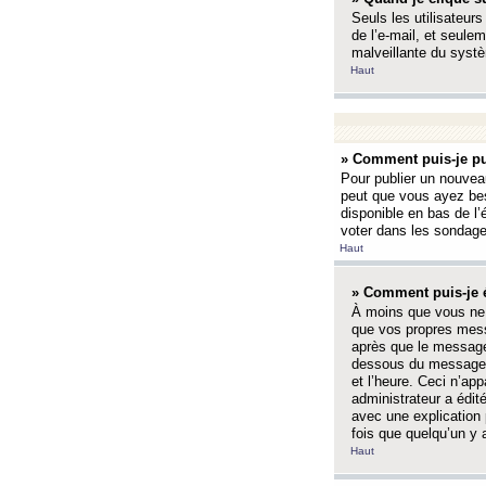
Seuls les utilisateurs
de l’e-mail, et seulem
malveillante du systè
Haut
» Comment puis-je pu
Pour publier un nouveau
peut que vous ayez bes
disponible en bas de l
voter dans les sondage
Haut
» Comment puis-je 
À moins que vous ne 
que vos propres mess
après que le message 
dessous du message l
et l’heure. Ceci n’ap
administrateur a édit
avec une explication
fois que quelqu’un y 
Haut