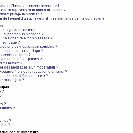
e !
aire et l’heure est encore incorrecte !
r une image sous mon nom d’utilisateur ?
ment puis-je le modifier ?
en de l’e-mail d’un utilisateur, il m’est demandé de me connecter ?
on
 un sujet dans un forum ?
 ou supprimer un message ?
r une signature à mon message ?
un sondage ?
ajouter plus d’options au sondage ?
ou supprimer un sondage ?
 accéder au forum ?
ajouter de pièces jointes ?
vertissement ?
ter des messages à un modérateur ?
egarder” lors de la rédaction d’un sujet ?
t-il besoin d’être approuvé ?
r mes sujets ?
sujets
e ?
?
es ?
lobales ?
uillés ?
ujets ?
t groupes d’utilisateurs