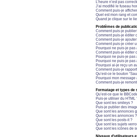
L’heure n’est pas correct
J’ai modifié le fuseau hor
Comment puis-je affiche
Quel est mon rang et com
Quand je clique sur le li
Problèmes de publicati
Comment puis-je publier
Comment puis-je éditer
Comment puis-je ajoute
Comment puis-je créer 
Pourquoi ne puis-je pas 
Comment puis-je éditer 
Pourquoi ne puis-je pas
Pourquoi ne puis-je pas 
Pourquoi ai-je reçu un a
Comment puis-je rappor
Qu’est-ce le bouton “Sauv
Pourquoi mon message a-
Comment puis-je remonte
Formatage et types de 
Qu’est-ce que le BBCod
Puis-je utiliser du HTML 
Que sont les smileys ?
Puis-je publier des imag
Que sont les annonces g
Que sont les annonces ?
Que sont les posts-it ?
Que sont les sujets verro
Que sont les icônes de s
Niveaux d’utilisateurs e