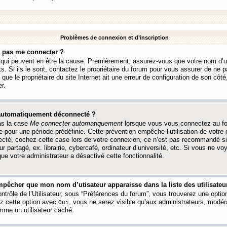
Problèmes de connexion et d’inscription
e pas me connecter ?
s qui peuvent en être la cause. Premièrement, assurez-vous que votre nom d’ut
s. Si ils le sont, contactez le propriétaire du forum pour vous assurer de ne pa
ue le propriétaire du site Internet ait une erreur de configuration de son côté, 
r.
 automatiquement déconnecté ?
as la case
Me connecter automatiquement
lorsque vous vous connectez au f
 pour une période prédéfinie. Cette prévention empêche l’utilisation de votre
necté, cochez cette case lors de votre connexion, ce n’est pas recommandé s
ur partagé, ex. librairie, cybercafé, ordinateur d’université, etc. Si vous ne v
que votre administrateur a désactivé cette fonctionnalité.
pêcher que mon nom d’utisateur apparaisse dans la liste des utilisateur
trôle de l’Utilisateur, sous “Préférences du forum”, vous trouverez une opti
ez cette option avec
, vous ne serez visible qu’aux administrateurs, mod
Oui
me un utilisateur caché.