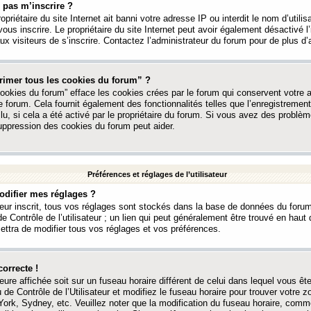
 pas m’inscrire ?
ropriétaire du site Internet ait banni votre adresse IP ou interdit le nom d’utili
vous inscrire. Le propriétaire du site Internet peut avoir également désactivé l’
 visiteurs de s’inscrire. Contactez l’administrateur du forum pour de plus d’
rimer tous les cookies du forum” ?
ookies du forum” efface les cookies crées par le forum qui conservent votre au
e forum. Cela fournit également des fonctionnalités telles que l’enregistrement
u, si cela a été activé par le propriétaire du forum. Si vous avez des probl
uppression des cookies du forum peut aider.
Préférences et réglages de l’utilisateur
difier mes réglages ?
teur inscrit, tous vos réglages sont stockés dans la base de données du forum
e Contrôle de l’utilisateur ; un lien qui peut généralement être trouvé en hau
tra de modifier tous vos réglages et vos préférences.
correcte !
heure affichée soit sur un fuseau horaire différent de celui dans lequel vous ête
 de Contrôle de l’Utilisateur et modifiez le fuseau horaire pour trouver votre z
ork, Sydney, etc. Veuillez noter que la modification du fuseau horaire, comm