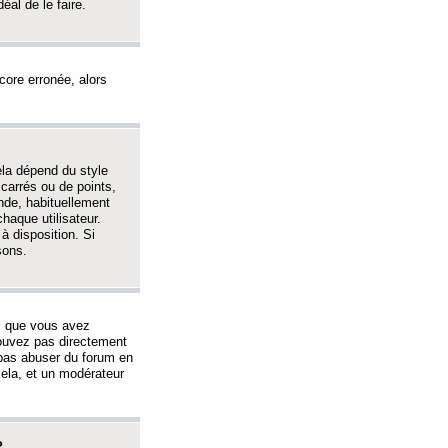
éal de le faire.
ncore erronée, alors
ela dépend du style
 carrés ou de points,
nde, habituellement
haque utilisateur.
à disposition. Si
sons.
s que vous avez
 pouvez pas directement
 pas abuser du forum en
ela, et un modérateur
?