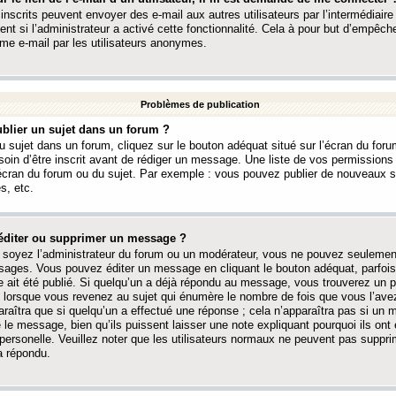
 inscrits peuvent envoyer des e-mail aux autres utilisateurs par l’intermédiaire
ent si l’administrateur a activé cette fonctionnalité. Cela à pour but d’empêcher
me e-mail par les utilisateurs anonymes.
Problèmes de publication
blier un sujet dans un forum ?
 sujet dans un forum, cliquez sur le bouton adéquat situé sur l’écran du forum
oin d’être inscrit avant de rédiger un message. Une liste de vos permission
’écran du forum ou du sujet. Par exemple : vous pouvez publier de nouveaux 
s, etc.
éditer ou supprimer un message ?
soyez l’administrateur du forum ou un modérateur, vous ne pouvez seulement
ages. Vous pouvez éditer un message en cliquant le bouton adéquat, parfois
ait été publié. Si quelqu’un a déjà répondu au message, vous trouverez un pe
orsque vous revenez au sujet qui énumère le nombre de fois que vous l’avez
paraîtra que si quelqu’un a effectué une réponse ; cela n’apparaîtra pas si un
é le message, bien qu’ils puissent laisser une note expliquant pourquoi ils ont
 personelle. Veuillez noter que les utilisateurs normaux ne peuvent pas supp
a répondu.