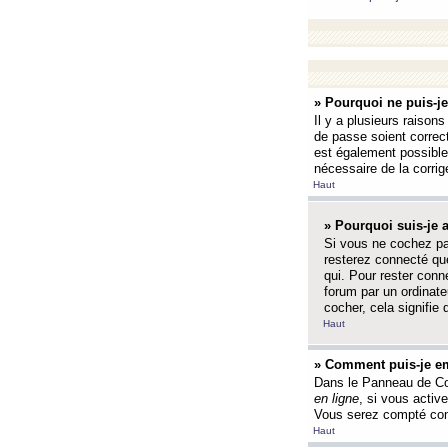
» Pourquoi ne puis-j
Il y a plusieurs raison
de passe soient correct
est également possible q
nécessaire de la corrige
Haut
» Pourquoi suis-je
Si vous ne cochez p
resterez connecté que
qui. Pour rester con
forum par un ordinate
cocher, cela signifie 
Haut
» Comment puis-je em
Dans le Panneau de Con
en ligne
, si vous activ
Vous serez compté com
Haut