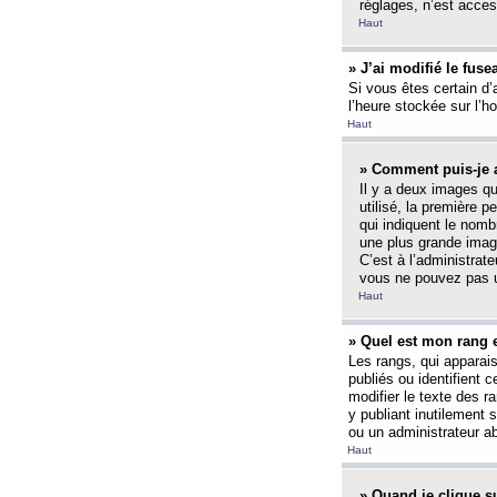
réglages, n’est access
Haut
» J’ai modifié le fuse
Si vous êtes certain d’
l’heure stockée sur l’ho
Haut
» Comment puis-je a
Il y a deux images q
utilisé, la première 
qui indiquent le nom
une plus grande image
C’est à l’administrate
vous ne pouvez pas ut
Haut
» Quel est mon rang 
Les rangs, qui apparai
publiés ou identifient 
modifier le texte des r
y publiant inutilement
ou un administrateur 
Haut
» Quand je clique su