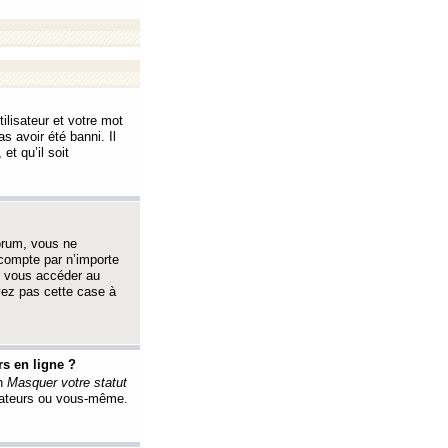
ilisateur et votre mot
s avoir été banni. Il
et qu’il soit
orum, vous ne
 compte par n’importe
i vous accéder au
oyez pas cette case à
s en ligne ?
on
Masquer votre statut
érateurs ou vous-même.