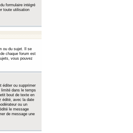
 du formulaire intégré
 toute utilisation
 ou du sujet. Il se
s de chaque forum est
sujets, vous pouvez
 éditer ou supprimer
 limité dans le temps
tit bout de texte en
 édité, avec la date
 modérateur ou un
 édité le message
rimer de message une