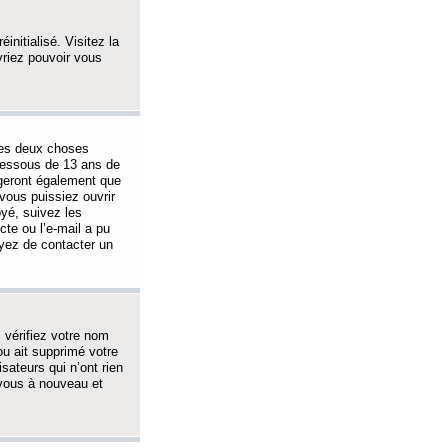
initialisé. Visitez la
vriez pouvoir vous
 des deux choses
-dessous de 13 ans de
igeront également que
vous puissiez ouvrir
oyé, suivez les
cte ou l’e-mail a pu
ayez de contacter un
, vérifiez votre nom
ou ait supprimé votre
sateurs qui n’ont rien
z-vous à nouveau et