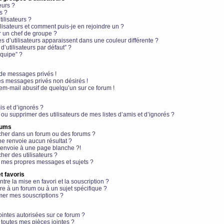
eurs ?
s ?
ilisateurs ?
lisateurs et comment puis-je en rejoindre un ?
 un chef de groupe ?
s d’utilisateurs apparaissent dans une couleur différente ?
’utilisateurs par défaut” ?
équipe” ?
de messages privés !
es messages privés non désirés !
em-mail abusif de quelqu’un sur ce forum !
is et d’ignorés ?
ou supprimer des utilisateurs de mes listes d’amis et d’ignorés ?
rums
her dans un forum ou des forums ?
e renvoie aucun résultat ?
envoie à une page blanche ?!
er des utilisateurs ?
 mes propres messages et sujets ?
t favoris
ntre la mise en favori et la souscription ?
e à un forum ou à un sujet spécifique ?
er mes souscriptions ?
ointes autorisées sur ce forum ?
toutes mes pièces jointes ?