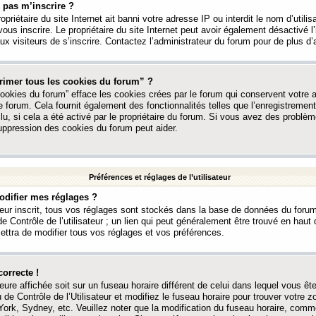
 pas m’inscrire ?
ropriétaire du site Internet ait banni votre adresse IP ou interdit le nom d’utili
vous inscrire. Le propriétaire du site Internet peut avoir également désactivé l’
 visiteurs de s’inscrire. Contactez l’administrateur du forum pour de plus d’
rimer tous les cookies du forum” ?
ookies du forum” efface les cookies crées par le forum qui conservent votre au
e forum. Cela fournit également des fonctionnalités telles que l’enregistrement
u, si cela a été activé par le propriétaire du forum. Si vous avez des probl
uppression des cookies du forum peut aider.
Préférences et réglages de l’utilisateur
difier mes réglages ?
teur inscrit, tous vos réglages sont stockés dans la base de données du forum
e Contrôle de l’utilisateur ; un lien qui peut généralement être trouvé en hau
tra de modifier tous vos réglages et vos préférences.
correcte !
heure affichée soit sur un fuseau horaire différent de celui dans lequel vous ête
 de Contrôle de l’Utilisateur et modifiez le fuseau horaire pour trouver votre z
ork, Sydney, etc. Veuillez noter que la modification du fuseau horaire, comm