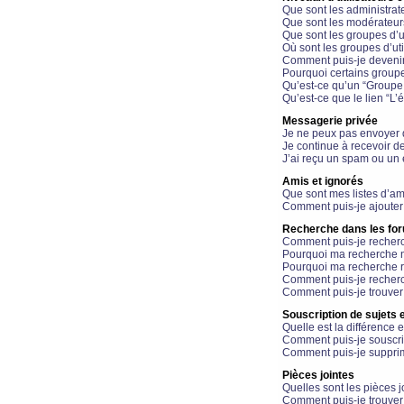
Que sont les administrat
Que sont les modérateur
Que sont les groupes d’ut
Où sont les groupes d’uti
Comment puis-je devenir
Pourquoi certains groupe
Qu’est-ce qu’un “Groupe d
Qu’est-ce que le lien “L’
Messagerie privée
Je ne peux pas envoyer 
Je continue à recevoir d
J’ai reçu un spam ou un 
Amis et ignorés
Que sont mes listes d’am
Comment puis-je ajouter 
Recherche dans les fo
Comment puis-je recherc
Pourquoi ma recherche n
Pourquoi ma recherche r
Comment puis-je recherch
Comment puis-je trouver
Souscription de sujets e
Quelle est la différence e
Comment puis-je souscrir
Comment puis-je supprim
Pièces jointes
Quelles sont les pièces j
Comment puis-je trouver 