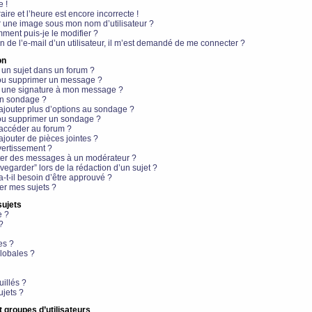
e !
aire et l’heure est encore incorrecte !
r une image sous mon nom d’utilisateur ?
ment puis-je le modifier ?
en de l’e-mail d’un utilisateur, il m’est demandé de me connecter ?
on
 un sujet dans un forum ?
 ou supprimer un message ?
r une signature à mon message ?
un sondage ?
ajouter plus d’options au sondage ?
ou supprimer un sondage ?
 accéder au forum ?
ajouter de pièces jointes ?
vertissement ?
ter des messages à un modérateur ?
egarder” lors de la rédaction d’un sujet ?
t-il besoin d’être approuvé ?
r mes sujets ?
sujets
e ?
?
es ?
lobales ?
uillés ?
ujets ?
t groupes d’utilisateurs