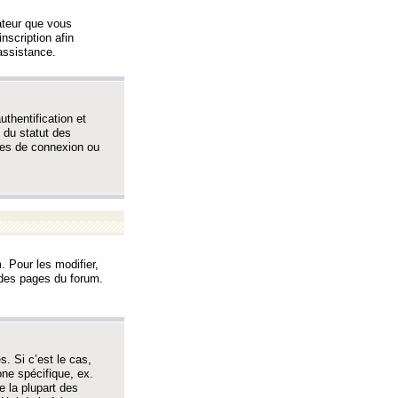
sateur que vous
inscription afin
assistance.
thentification et
 du statut des
èmes de connexion ou
. Pour les modifier,
t des pages du forum.
s. Si c’est le cas,
one spécifique, ex.
e la plupart des