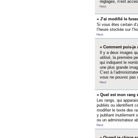
réglages, n’est access
Haut
» J’ai modifié le fuse
Si vous êtes certain d’
l’heure stockée sur l’ho
Haut
» Comment puis-je a
Il y a deux images q
utilisé, la première 
qui indiquent le nom
une plus grande image
C’est à l’administrate
vous ne pouvez pas ut
Haut
» Quel est mon rang 
Les rangs, qui apparai
publiés ou identifient 
modifier le texte des r
y publiant inutilement
ou un administrateur 
Haut
» Quand je clique su