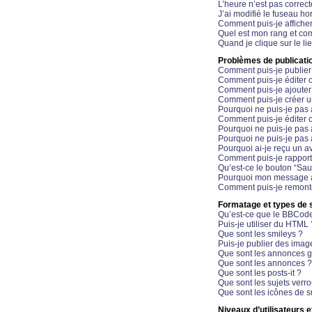
L’heure n’est pas correct
J’ai modifié le fuseau hor
Comment puis-je affiche
Quel est mon rang et com
Quand je clique sur le li
Problèmes de publicati
Comment puis-je publier
Comment puis-je éditer
Comment puis-je ajoute
Comment puis-je créer 
Pourquoi ne puis-je pas 
Comment puis-je éditer 
Pourquoi ne puis-je pas
Pourquoi ne puis-je pas 
Pourquoi ai-je reçu un a
Comment puis-je rappor
Qu’est-ce le bouton “Sauv
Pourquoi mon message a-
Comment puis-je remonte
Formatage et types de 
Qu’est-ce que le BBCod
Puis-je utiliser du HTML 
Que sont les smileys ?
Puis-je publier des imag
Que sont les annonces g
Que sont les annonces ?
Que sont les posts-it ?
Que sont les sujets verro
Que sont les icônes de s
Niveaux d’utilisateurs e