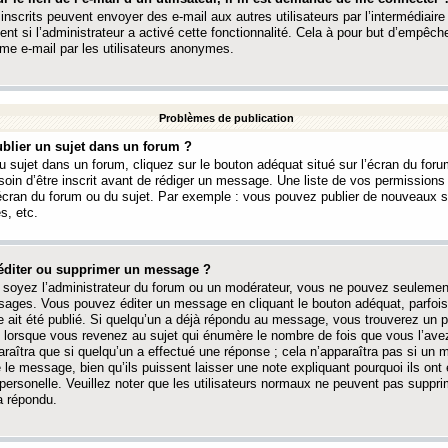
 inscrits peuvent envoyer des e-mail aux autres utilisateurs par l’intermédiaire
ent si l’administrateur a activé cette fonctionnalité. Cela à pour but d’empêcher
me e-mail par les utilisateurs anonymes.
Problèmes de publication
blier un sujet dans un forum ?
 sujet dans un forum, cliquez sur le bouton adéquat situé sur l’écran du forum
oin d’être inscrit avant de rédiger un message. Une liste de vos permission
’écran du forum ou du sujet. Par exemple : vous pouvez publier de nouveaux 
s, etc.
éditer ou supprimer un message ?
soyez l’administrateur du forum ou un modérateur, vous ne pouvez seulement
ages. Vous pouvez éditer un message en cliquant le bouton adéquat, parfois
ait été publié. Si quelqu’un a déjà répondu au message, vous trouverez un pe
orsque vous revenez au sujet qui énumère le nombre de fois que vous l’avez
paraîtra que si quelqu’un a effectué une réponse ; cela n’apparaîtra pas si un
é le message, bien qu’ils puissent laisser une note expliquant pourquoi ils ont
 personelle. Veuillez noter que les utilisateurs normaux ne peuvent pas supp
a répondu.