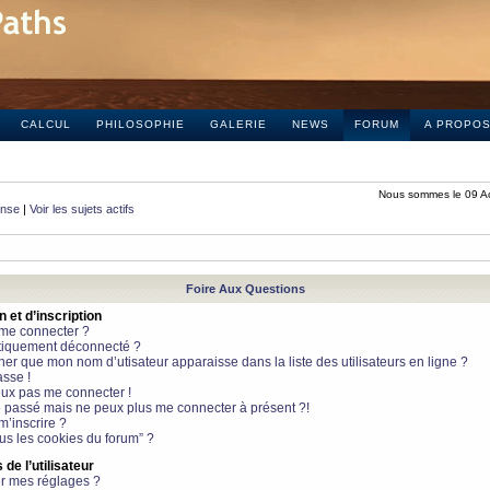
CALCUL
PHILOSOPHIE
GALERIE
NEWS
FORUM
A PROPO
Nous sommes le 09 A
onse
|
Voir les sujets actifs
Foire Aux Questions
et d’inscription
 me connecter ?
tiquement déconnecté ?
 que mon nom d’utisateur apparaisse dans la liste des utilisateurs en ligne ?
sse !
peux pas me connecter !
le passé mais ne peux plus me connecter à présent ?!
m’inscrire ?
ous les cookies du forum” ?
de l’utilisateur
r mes réglages ?