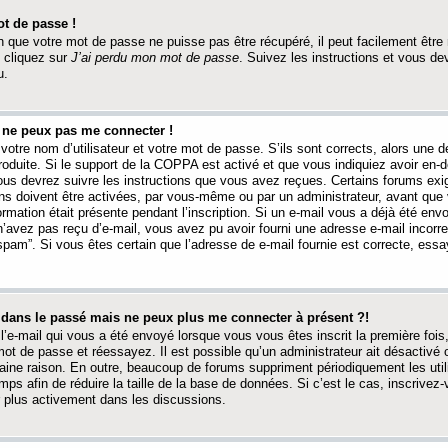
t de passe !
 que votre mot de passe ne puisse pas être récupéré, il peut facilement être ré
 cliquez sur
J’ai perdu mon mot de passe
. Suivez les instructions et vous de
u.
s ne peux pas me connecter !
votre nom d’utilisateur et votre mot de passe. S’ils sont corrects, alors une
produite. Si le support de la COPPA est activé et que vous indiquiez avoir en
 vous devrez suivre les instructions que vous avez reçues. Certains forums ex
ons doivent être activées, par vous-même ou par un administrateur, avant que 
ormation était présente pendant l’inscription. Si un e-mail vous a déjà été env
n’avez pas reçu d’e-mail, vous avez pu avoir fourni une adresse e-mail incorre
“spam”. Si vous êtes certain que l’adresse de e-mail fournie est correcte, ess
t dans le passé mais ne peux plus me connecter à présent ?!
l’e-mail qui vous a été envoyé lorsque vous vous êtes inscrit la première fois
e mot de passe et réessayez. Il est possible qu’un administrateur ait désactivé 
ine raison. En outre, beaucoup de forums suppriment périodiquement les utili
mps afin de réduire la taille de la base de données. Si c’est le cas, inscrive
r plus activement dans les discussions.