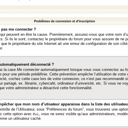
Problèmes de connexion et d’inscription
e pas me connecter ?
s qui peuvent en être la cause. Premièrement, assurez-vous que votre nom d’ut
s. Si ils le sont, contactez le propriétaire du forum pour vous assurer de ne pa
ue le propriétaire du site Internet ait une erreur de configuration de son côté, 
r.
 automatiquement déconnecté ?
as la case
Me connecter automatiquement
lorsque vous vous connectez au f
 pour une période prédéfinie. Cette prévention empêche l’utilisation de votre
necté, cochez cette case lors de votre connexion, ce n’est pas recommandé s
ur partagé, ex. librairie, cybercafé, ordinateur d’université, etc. Si vous ne v
que votre administrateur a désactivé cette fonctionnalité.
pêcher que mon nom d’utisateur apparaisse dans la liste des utilisateur
trôle de l’Utilisateur, sous “Préférences du forum”, vous trouverez une opti
ez cette option avec
, vous ne serez visible qu’aux administrateurs, mod
Oui
me un utilisateur caché.