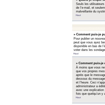
Seuls les utilisateurs
de l’e-mail, et seulem
malveillante du systè
Haut
» Comment puis-je pu
Pour publier un nouveau
peut que vous ayez bes
disponible en bas de l
voter dans les sondage
Haut
» Comment puis-je 
À moins que vous ne 
que vos propres mess
après que le message 
dessous du message l
et l’heure. Ceci n’ap
administrateur a édit
avec une explication
fois que quelqu’un y 
Haut