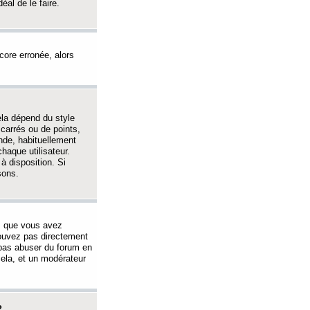
éal de le faire.
ncore erronée, alors
ela dépend du style
 carrés ou de points,
nde, habituellement
haque utilisateur.
à disposition. Si
sons.
s que vous avez
 pouvez pas directement
 pas abuser du forum en
ela, et un modérateur
?