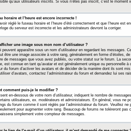
ible qu’aux utilisateurs inscrits. Si vous n’êtes pas inscrit, c’est le moment id
au horaire et l’heure est encore incorrecte !
avoir réglé le fuseau horaire et l’heure d’été correctement et que l’heure est e
rloge du serveur est incorrecte et les administrateurs devront la corriger.
fficher une image sous mon nom d’utilisateur ?
ui peuvent apparaître sous un nom d’utilisateur en regardant les messages. C
peut être une image associée à votre rang, généralement en forme d’étoiles, de
bre de messages que vous avez publiés, ou votre statut sur le forum. La seco
, est connue en tant qu’avatar et est généralement unique ou personnelle à c
ur du forum d’activer les avatars et de décider de la manière dont ils sont mis 
iliser d’avatars, contactez l’administrateur du forum et demandez lui ses rai
et comment puis-je le modifier ?
ssent en-dessous de votre nom d’utilisateur, indiquent le nombre de message
certains utilisateurs, ex. modérateurs et administateurs. En général, vous ne
angs du forum comme il sont réglés par l’administrateur du forum. Veuillez ne
 seulement pour augmenter votre rang. Beaucoup de forums ne toléreront pas c
abaissera simplement votre compteur de messages.
r le lien de l’e-mail d’un utilisateur, il m’est demandé de me connecter 