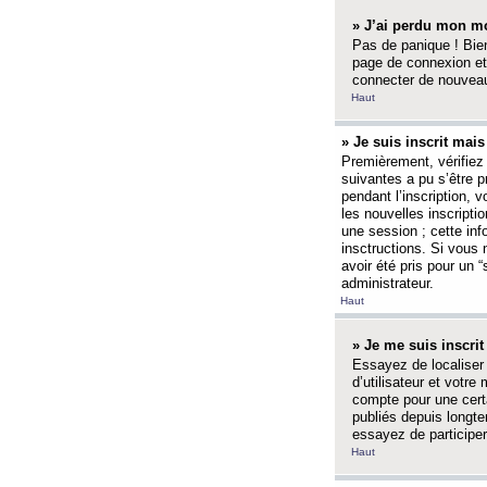
» J’ai perdu mon mo
Pas de panique ! Bien
page de connexion et
connecter de nouvea
Haut
» Je suis inscrit mai
Premièrement, vérifiez 
suivantes a pu s’être 
pendant l’inscription,
les nouvelles inscripti
une session ; cette inf
insctructions. Si vous 
avoir été pris pour un 
administrateur.
Haut
» Je me suis inscri
Essayez de localiser 
d’utilisateur et votr
compte pour une certa
publiés depuis longte
essayez de participe
Haut