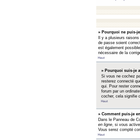
» Pourquoi ne puis-j
Il y a plusieurs raison
de passe soient correct
est également possible q
nécessaire de la corrige
Haut
» Pourquoi suis-je
Si vous ne cochez p
resterez connecté que
qui. Pour rester con
forum par un ordinate
cocher, cela signifie 
Haut
» Comment puis-je em
Dans le Panneau de Con
en ligne
, si vous activ
Vous serez compté com
Haut