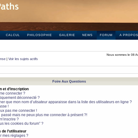
CALCUL
PHILOSOPHIE
GALERIE
NEWS
FORUM
A PROPO
Nous sommes le 08 A
onse
|
Voir les sujets actifs
Foire Aux Questions
et d’inscription
 me connecter ?
tiquement déconnecté ?
 que mon nom d’utisateur apparaisse dans la liste des utilisateurs en ligne ?
sse !
peux pas me connecter !
le passé mais ne peux plus me connecter à présent ?!
m’inscrire ?
ous les cookies du forum” ?
de l’utilisateur
r mes réglages ?