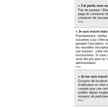
» J’ai perdu mon mo
Pas de panique ! Bien
page de connexion et
connecter de nouvea
Haut
» Je suis inscrit mai
Premièrement, vérifiez 
suivantes a pu s’être 
pendant l’inscription,
les nouvelles inscripti
une session ; cette inf
insctructions. Si vous 
avoir été pris pour un 
administrateur.
Haut
» Je me suis inscri
Essayez de localiser 
d’utilisateur et votr
compte pour une certa
publiés depuis longte
essayez de participe
Haut