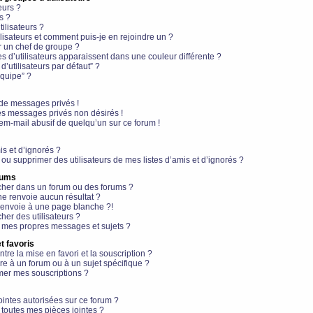
eurs ?
s ?
ilisateurs ?
lisateurs et comment puis-je en rejoindre un ?
 un chef de groupe ?
s d’utilisateurs apparaissent dans une couleur différente ?
’utilisateurs par défaut” ?
équipe” ?
de messages privés !
es messages privés non désirés !
em-mail abusif de quelqu’un sur ce forum !
is et d’ignorés ?
ou supprimer des utilisateurs de mes listes d’amis et d’ignorés ?
rums
her dans un forum ou des forums ?
e renvoie aucun résultat ?
envoie à une page blanche ?!
er des utilisateurs ?
 mes propres messages et sujets ?
t favoris
ntre la mise en favori et la souscription ?
e à un forum ou à un sujet spécifique ?
er mes souscriptions ?
ointes autorisées sur ce forum ?
toutes mes pièces jointes ?