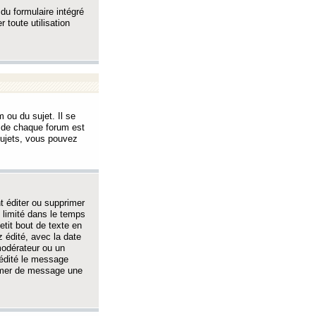
 du formulaire intégré
 toute utilisation
 ou du sujet. Il se
s de chaque forum est
sujets, vous pouvez
 éditer ou supprimer
 limité dans le temps
tit bout de texte en
 édité, avec la date
 modérateur ou un
 édité le message
rimer de message une