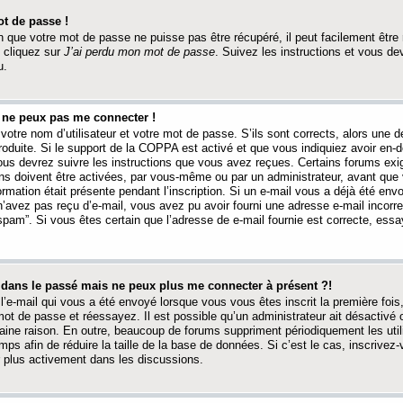
t de passe !
 que votre mot de passe ne puisse pas être récupéré, il peut facilement être ré
 cliquez sur
J’ai perdu mon mot de passe
. Suivez les instructions et vous de
u.
s ne peux pas me connecter !
votre nom d’utilisateur et votre mot de passe. S’ils sont corrects, alors une
produite. Si le support de la COPPA est activé et que vous indiquiez avoir en
 vous devrez suivre les instructions que vous avez reçues. Certains forums ex
ons doivent être activées, par vous-même ou par un administrateur, avant que 
ormation était présente pendant l’inscription. Si un e-mail vous a déjà été env
n’avez pas reçu d’e-mail, vous avez pu avoir fourni une adresse e-mail incorre
“spam”. Si vous êtes certain que l’adresse de e-mail fournie est correcte, ess
t dans le passé mais ne peux plus me connecter à présent ?!
l’e-mail qui vous a été envoyé lorsque vous vous êtes inscrit la première fois
e mot de passe et réessayez. Il est possible qu’un administrateur ait désactivé 
ine raison. En outre, beaucoup de forums suppriment périodiquement les utili
mps afin de réduire la taille de la base de données. Si c’est le cas, inscrive
r plus activement dans les discussions.