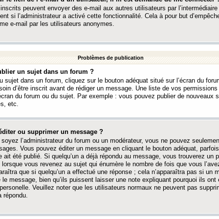
 inscrits peuvent envoyer des e-mail aux autres utilisateurs par l’intermédiaire
ent si l’administrateur a activé cette fonctionnalité. Cela à pour but d’empêcher
me e-mail par les utilisateurs anonymes.
Problèmes de publication
blier un sujet dans un forum ?
 sujet dans un forum, cliquez sur le bouton adéquat situé sur l’écran du forum
oin d’être inscrit avant de rédiger un message. Une liste de vos permission
’écran du forum ou du sujet. Par exemple : vous pouvez publier de nouveaux 
s, etc.
éditer ou supprimer un message ?
soyez l’administrateur du forum ou un modérateur, vous ne pouvez seulement
ages. Vous pouvez éditer un message en cliquant le bouton adéquat, parfois
ait été publié. Si quelqu’un a déjà répondu au message, vous trouverez un pe
orsque vous revenez au sujet qui énumère le nombre de fois que vous l’avez
paraîtra que si quelqu’un a effectué une réponse ; cela n’apparaîtra pas si un
é le message, bien qu’ils puissent laisser une note expliquant pourquoi ils ont
 personelle. Veuillez noter que les utilisateurs normaux ne peuvent pas supp
a répondu.