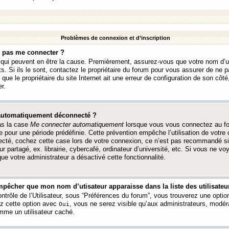
Problèmes de connexion et d’inscription
e pas me connecter ?
s qui peuvent en être la cause. Premièrement, assurez-vous que votre nom d’ut
s. Si ils le sont, contactez le propriétaire du forum pour vous assurer de ne pa
ue le propriétaire du site Internet ait une erreur de configuration de son côté, 
r.
 automatiquement déconnecté ?
as la case
Me connecter automatiquement
lorsque vous vous connectez au f
 pour une période prédéfinie. Cette prévention empêche l’utilisation de votre
necté, cochez cette case lors de votre connexion, ce n’est pas recommandé s
ur partagé, ex. librairie, cybercafé, ordinateur d’université, etc. Si vous ne v
que votre administrateur a désactivé cette fonctionnalité.
pêcher que mon nom d’utisateur apparaisse dans la liste des utilisateur
trôle de l’Utilisateur, sous “Préférences du forum”, vous trouverez une opti
ez cette option avec
, vous ne serez visible qu’aux administrateurs, mod
Oui
me un utilisateur caché.