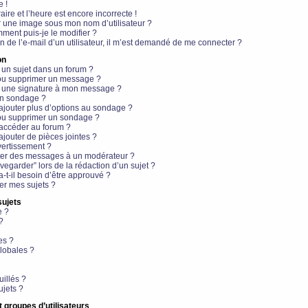
e !
aire et l’heure est encore incorrecte !
r une image sous mon nom d’utilisateur ?
ment puis-je le modifier ?
en de l’e-mail d’un utilisateur, il m’est demandé de me connecter ?
on
 un sujet dans un forum ?
 ou supprimer un message ?
r une signature à mon message ?
un sondage ?
ajouter plus d’options au sondage ?
ou supprimer un sondage ?
 accéder au forum ?
ajouter de pièces jointes ?
vertissement ?
ter des messages à un modérateur ?
egarder” lors de la rédaction d’un sujet ?
t-il besoin d’être approuvé ?
r mes sujets ?
sujets
e ?
?
es ?
lobales ?
uillés ?
ujets ?
t groupes d’utilisateurs