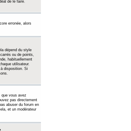
éal de le faire.
ncore erronée, alors
ela dépend du style
 carrés ou de points,
nde, habituellement
haque utilisateur.
à disposition. Si
sons.
s que vous avez
 pouvez pas directement
 pas abuser du forum en
ela, et un modérateur
?