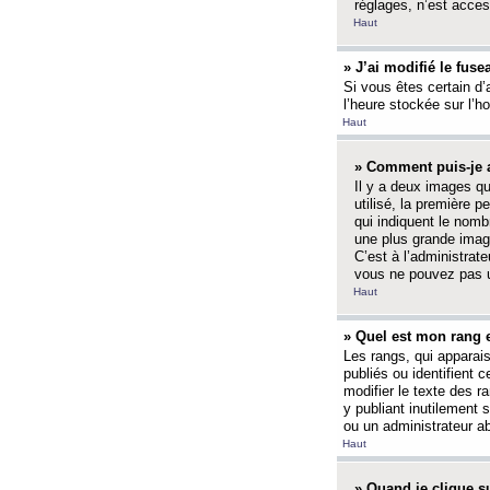
réglages, n’est access
Haut
» J’ai modifié le fuse
Si vous êtes certain d’
l’heure stockée sur l’ho
Haut
» Comment puis-je a
Il y a deux images q
utilisé, la première 
qui indiquent le nom
une plus grande image
C’est à l’administrate
vous ne pouvez pas ut
Haut
» Quel est mon rang 
Les rangs, qui apparai
publiés ou identifient 
modifier le texte des r
y publiant inutilement
ou un administrateur 
Haut
» Quand je clique su