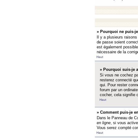
» Pourquoi ne puis-j
Il y a plusieurs raison
de passe soient correct
est également possible q
nécessaire de la corrige
Haut
» Pourquoi suis-je
Si vous ne cochez p
resterez connecté que
qui. Pour rester con
forum par un ordinate
cocher, cela signifie 
Haut
» Comment puis-je em
Dans le Panneau de Con
en ligne
, si vous activ
Vous serez compté com
Haut