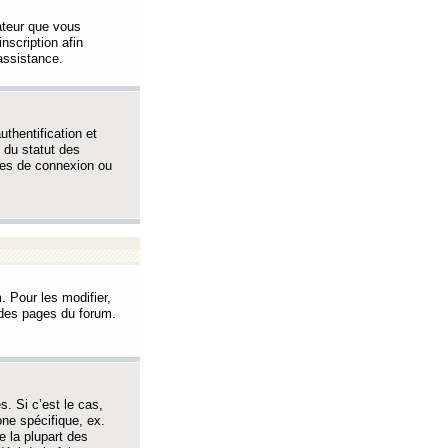
sateur que vous
inscription afin
assistance.
thentification et
 du statut des
èmes de connexion ou
. Pour les modifier,
t des pages du forum.
s. Si c’est le cas,
one spécifique, ex.
e la plupart des