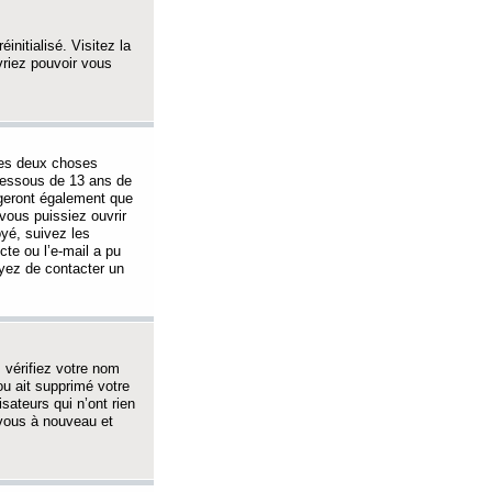
initialisé. Visitez la
vriez pouvoir vous
 des deux choses
-dessous de 13 ans de
igeront également que
vous puissiez ouvrir
oyé, suivez les
cte ou l’e-mail a pu
ayez de contacter un
, vérifiez votre nom
ou ait supprimé votre
sateurs qui n’ont rien
z-vous à nouveau et