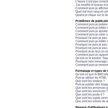
L’heure n’est pas correct
J’ai modifié le fuseau hor
Comment puis-je affiche
Quel est mon rang et com
Quand je clique sur le li
Problèmes de publicati
Comment puis-je publier
Comment puis-je éditer
Comment puis-je ajoute
Comment puis-je créer 
Pourquoi ne puis-je pas 
Comment puis-je éditer 
Pourquoi ne puis-je pas
Pourquoi ne puis-je pas 
Pourquoi ai-je reçu un a
Comment puis-je rappor
Qu’est-ce le bouton “Sauv
Pourquoi mon message a-
Comment puis-je remonte
Formatage et types de 
Qu’est-ce que le BBCod
Puis-je utiliser du HTML 
Que sont les smileys ?
Puis-je publier des imag
Que sont les annonces g
Que sont les annonces ?
Que sont les posts-it ?
Que sont les sujets verro
Que sont les icônes de s
Niveaux d’utilisateurs e