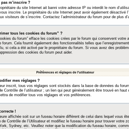
 pas m’inscrire ?
ropriétaire du site Internet ait banni votre adresse IP ou interdit le nom d’utili
vous inscrire. Le propriétaire du site Internet peut avoir également désactivé l’
 visiteurs de s’inscrire. Contactez l’administrateur du forum pour de plus d’
rimer tous les cookies du forum” ?
ookies du forum” efface les cookies crées par le forum qui conservent votre au
e forum. Cela fournit également des fonctionnalités telles que l’enregistrement
u, si cela a été activé par le propriétaire du forum. Si vous avez des probl
uppression des cookies du forum peut aider.
Préférences et réglages de l’utilisateur
difier mes réglages ?
teur inscrit, tous vos réglages sont stockés dans la base de données du forum
e Contrôle de l’utilisateur ; un lien qui peut généralement être trouvé en hau
tra de modifier tous vos réglages et vos préférences.
correcte !
heure affichée soit sur un fuseau horaire différent de celui dans lequel vous ête
 de Contrôle de l’Utilisateur et modifiez le fuseau horaire pour trouver votre z
ork, Sydney, etc. Veuillez noter que la modification du fuseau horaire, comm