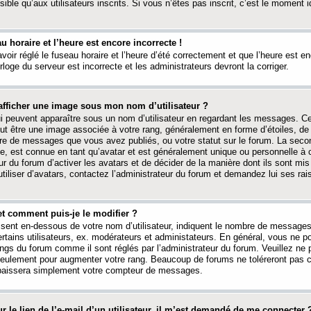
ible qu’aux utilisateurs inscrits. Si vous n’êtes pas inscrit, c’est le moment id
au horaire et l’heure est encore incorrecte !
avoir réglé le fuseau horaire et l’heure d’été correctement et que l’heure est e
rloge du serveur est incorrecte et les administrateurs devront la corriger.
fficher une image sous mon nom d’utilisateur ?
ui peuvent apparaître sous un nom d’utilisateur en regardant les messages. C
peut être une image associée à votre rang, généralement en forme d’étoiles, de
bre de messages que vous avez publiés, ou votre statut sur le forum. La seco
, est connue en tant qu’avatar et est généralement unique ou personnelle à c
ur du forum d’activer les avatars et de décider de la manière dont ils sont mis 
iliser d’avatars, contactez l’administrateur du forum et demandez lui ses rai
et comment puis-je le modifier ?
ssent en-dessous de votre nom d’utilisateur, indiquent le nombre de message
certains utilisateurs, ex. modérateurs et administateurs. En général, vous ne
angs du forum comme il sont réglés par l’administrateur du forum. Veuillez ne
 seulement pour augmenter votre rang. Beaucoup de forums ne toléreront pas c
abaissera simplement votre compteur de messages.
r le lien de l’e-mail d’un utilisateur, il m’est demandé de me connecter 