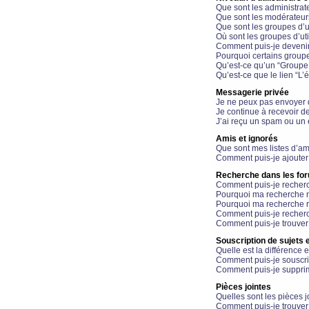
Que sont les administrat
Que sont les modérateur
Que sont les groupes d’ut
Où sont les groupes d’uti
Comment puis-je devenir
Pourquoi certains groupe
Qu’est-ce qu’un “Groupe d
Qu’est-ce que le lien “L’
Messagerie privée
Je ne peux pas envoyer 
Je continue à recevoir d
J’ai reçu un spam ou un 
Amis et ignorés
Que sont mes listes d’am
Comment puis-je ajouter 
Recherche dans les fo
Comment puis-je recherc
Pourquoi ma recherche n
Pourquoi ma recherche r
Comment puis-je recherch
Comment puis-je trouver
Souscription de sujets e
Quelle est la différence e
Comment puis-je souscrir
Comment puis-je supprim
Pièces jointes
Quelles sont les pièces j
Comment puis-je trouver 