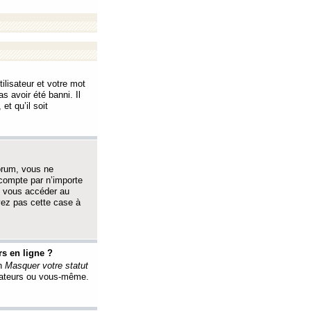
ilisateur et votre mot
s avoir été banni. Il
et qu’il soit
orum, vous ne
 compte par n’importe
i vous accéder au
oyez pas cette case à
s en ligne ?
on
Masquer votre statut
érateurs ou vous-même.