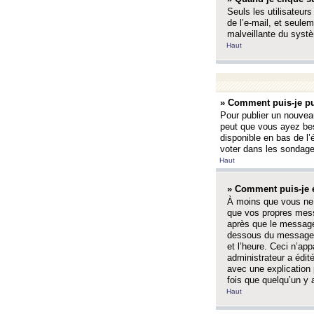
Seuls les utilisateurs
de l’e-mail, et seulem
malveillante du systè
Haut
» Comment puis-je pu
Pour publier un nouveau
peut que vous ayez bes
disponible en bas de l
voter dans les sondage
Haut
» Comment puis-je 
À moins que vous ne 
que vos propres mess
après que le message 
dessous du message l
et l’heure. Ceci n’ap
administrateur a édit
avec une explication
fois que quelqu’un y 
Haut