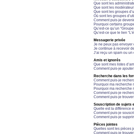
Que sont les administrat
Que sont les modérateur
Que sont les groupes d’ut
Où sont les groupes d’uti
Comment puis-je devenir
Pourquoi certains groupe
Qu’est-ce qu’un “Groupe d
Qu’est-ce que le lien “L’
Messagerie privée
Je ne peux pas envoyer 
Je continue à recevoir d
J’ai reçu un spam ou un 
Amis et ignorés
Que sont mes listes d’am
Comment puis-je ajouter 
Recherche dans les fo
Comment puis-je recherc
Pourquoi ma recherche n
Pourquoi ma recherche r
Comment puis-je recherch
Comment puis-je trouver
Souscription de sujets e
Quelle est la différence e
Comment puis-je souscrir
Comment puis-je supprim
Pièces jointes
Quelles sont les pièces j
Comment puis-je trouver 