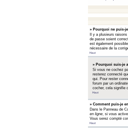
» Pourquoi ne puis-j
Il y a plusieurs raison
de passe soient correct
est également possible q
nécessaire de la corrige
Haut
» Pourquoi suis-je
Si vous ne cochez p
resterez connecté que
qui. Pour rester con
forum par un ordinate
cocher, cela signifie 
Haut
» Comment puis-je em
Dans le Panneau de Con
en ligne
, si vous activ
Vous serez compté com
Haut