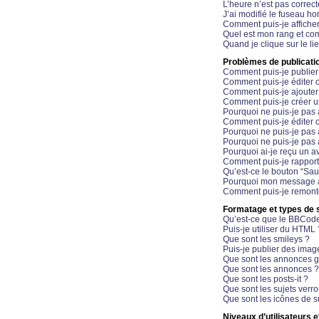
L’heure n’est pas correct
J’ai modifié le fuseau hor
Comment puis-je affiche
Quel est mon rang et com
Quand je clique sur le li
Problèmes de publicati
Comment puis-je publier
Comment puis-je éditer
Comment puis-je ajoute
Comment puis-je créer 
Pourquoi ne puis-je pas 
Comment puis-je éditer 
Pourquoi ne puis-je pas
Pourquoi ne puis-je pas 
Pourquoi ai-je reçu un a
Comment puis-je rappor
Qu’est-ce le bouton “Sauv
Pourquoi mon message a-
Comment puis-je remonte
Formatage et types de 
Qu’est-ce que le BBCod
Puis-je utiliser du HTML 
Que sont les smileys ?
Puis-je publier des imag
Que sont les annonces g
Que sont les annonces ?
Que sont les posts-it ?
Que sont les sujets verro
Que sont les icônes de s
Niveaux d’utilisateurs e