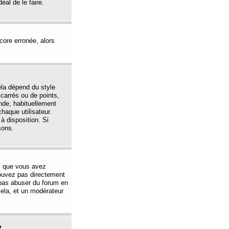
éal de le faire.
ncore erronée, alors
ela dépend du style
 carrés ou de points,
nde, habituellement
haque utilisateur.
à disposition. Si
sons.
s que vous avez
 pouvez pas directement
 pas abuser du forum en
ela, et un modérateur
?