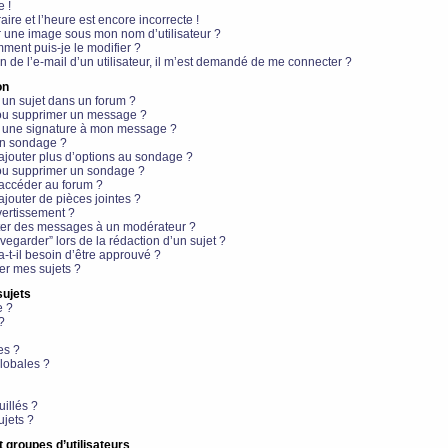
e !
aire et l’heure est encore incorrecte !
r une image sous mon nom d’utilisateur ?
ment puis-je le modifier ?
en de l’e-mail d’un utilisateur, il m’est demandé de me connecter ?
on
 un sujet dans un forum ?
 ou supprimer un message ?
r une signature à mon message ?
un sondage ?
ajouter plus d’options au sondage ?
ou supprimer un sondage ?
 accéder au forum ?
ajouter de pièces jointes ?
vertissement ?
ter des messages à un modérateur ?
egarder” lors de la rédaction d’un sujet ?
t-il besoin d’être approuvé ?
r mes sujets ?
sujets
e ?
?
es ?
lobales ?
uillés ?
ujets ?
t groupes d’utilisateurs