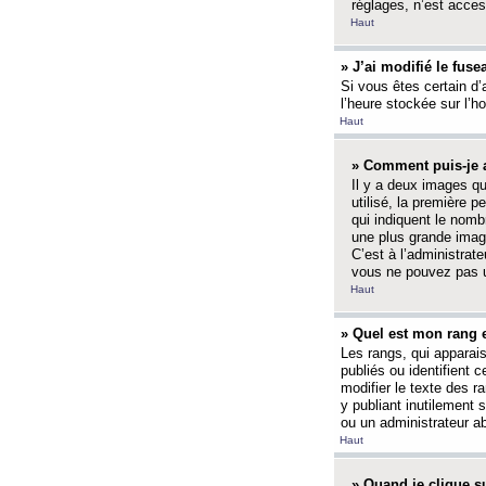
réglages, n’est access
Haut
» J’ai modifié le fuse
Si vous êtes certain d’
l’heure stockée sur l’ho
Haut
» Comment puis-je a
Il y a deux images q
utilisé, la première 
qui indiquent le nom
une plus grande image
C’est à l’administrate
vous ne pouvez pas ut
Haut
» Quel est mon rang 
Les rangs, qui apparai
publiés ou identifient 
modifier le texte des r
y publiant inutilement
ou un administrateur 
Haut
» Quand je clique su