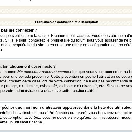
Problèmes de connexion et d’inscription
e pas me connecter ?
s qui peuvent en être la cause. Premièrement, assurez-vous que votre nom d’ut
s. Si ils le sont, contactez le propriétaire du forum pour vous assurer de ne pa
ue le propriétaire du site Internet ait une erreur de configuration de son côté, 
r.
 automatiquement déconnecté ?
as la case
Me connecter automatiquement
lorsque vous vous connectez au f
 pour une période prédéfinie. Cette prévention empêche l’utilisation de votre
necté, cochez cette case lors de votre connexion, ce n’est pas recommandé s
ur partagé, ex. librairie, cybercafé, ordinateur d’université, etc. Si vous ne v
que votre administrateur a désactivé cette fonctionnalité.
pêcher que mon nom d’utisateur apparaisse dans la liste des utilisateur
trôle de l’Utilisateur, sous “Préférences du forum”, vous trouverez une opti
ez cette option avec
, vous ne serez visible qu’aux administrateurs, mod
Oui
me un utilisateur caché.