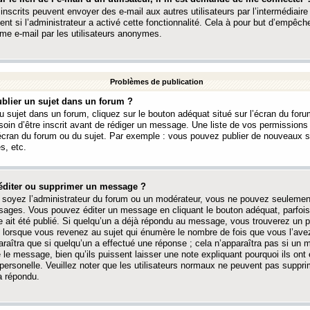
 inscrits peuvent envoyer des e-mail aux autres utilisateurs par l’intermédiaire
ent si l’administrateur a activé cette fonctionnalité. Cela à pour but d’empêcher
me e-mail par les utilisateurs anonymes.
Problèmes de publication
blier un sujet dans un forum ?
 sujet dans un forum, cliquez sur le bouton adéquat situé sur l’écran du forum
oin d’être inscrit avant de rédiger un message. Une liste de vos permission
’écran du forum ou du sujet. Par exemple : vous pouvez publier de nouveaux 
s, etc.
éditer ou supprimer un message ?
soyez l’administrateur du forum ou un modérateur, vous ne pouvez seulement
ages. Vous pouvez éditer un message en cliquant le bouton adéquat, parfois
ait été publié. Si quelqu’un a déjà répondu au message, vous trouverez un pe
orsque vous revenez au sujet qui énumère le nombre de fois que vous l’avez
paraîtra que si quelqu’un a effectué une réponse ; cela n’apparaîtra pas si un
é le message, bien qu’ils puissent laisser une note expliquant pourquoi ils ont
 personelle. Veuillez noter que les utilisateurs normaux ne peuvent pas supp
a répondu.