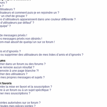
eurs ?
s ?
ilisateurs ?
lisateurs et comment puis-je en rejoindre un ?
 un chef de groupe ?
s d’utilisateurs apparaissent dans une couleur différente ?
’utilisateurs par défaut” ?
équipe” ?
de messages privés !
es messages privés non désirés !
em-mail abusif de quelqu’un sur ce forum !
is et d’ignorés ?
ou supprimer des utilisateurs de mes listes d’amis et d’ignorés ?
rums
her dans un forum ou des forums ?
e renvoie aucun résultat ?
envoie à une page blanche ?!
er des utilisateurs ?
 mes propres messages et sujets ?
t favoris
ntre la mise en favori et la souscription ?
e à un forum ou à un sujet spécifique ?
er mes souscriptions ?
ointes autorisées sur ce forum ?
toutes mes pièces jointes ?