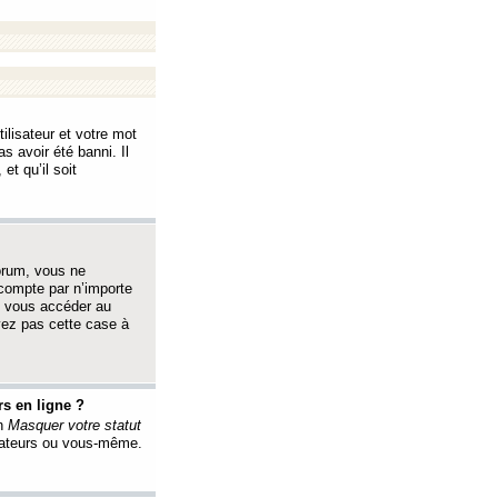
ilisateur et votre mot
s avoir été banni. Il
et qu’il soit
orum, vous ne
 compte par n’importe
i vous accéder au
oyez pas cette case à
s en ligne ?
on
Masquer votre statut
érateurs ou vous-même.