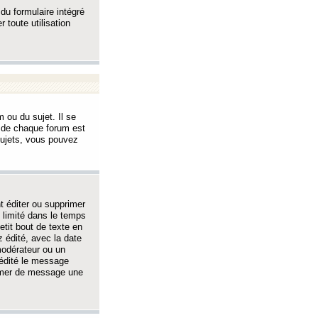
 du formulaire intégré
 toute utilisation
 ou du sujet. Il se
s de chaque forum est
sujets, vous pouvez
 éditer ou supprimer
 limité dans le temps
tit bout de texte en
 édité, avec la date
 modérateur ou un
 édité le message
rimer de message une