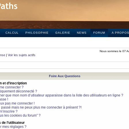
CALCUL
PHILOSOPHIE
GALERIE
NEWS
FORUM
A PROPO
Nous sommes le 07 A
onse
|
Voir les sujets actifs
Foire Aux Questions
et d’inscription
 me connecter ?
tiquement déconnecté ?
 que mon nom d’utisateur apparaisse dans la liste des utilisateurs en ligne ?
sse !
peux pas me connecter !
le passé mais ne peux plus me connecter à présent ?!
m’inscrire ?
ous les cookies du forum” ?
de l’utilisateur
r mes réglages ?