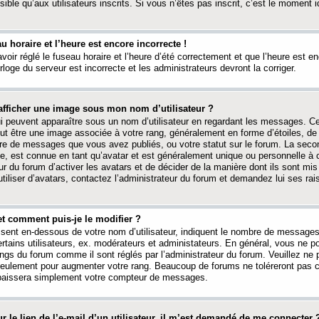
ible qu’aux utilisateurs inscrits. Si vous n’êtes pas inscrit, c’est le moment id
au horaire et l’heure est encore incorrecte !
avoir réglé le fuseau horaire et l’heure d’été correctement et que l’heure est e
rloge du serveur est incorrecte et les administrateurs devront la corriger.
fficher une image sous mon nom d’utilisateur ?
ui peuvent apparaître sous un nom d’utilisateur en regardant les messages. C
peut être une image associée à votre rang, généralement en forme d’étoiles, de
bre de messages que vous avez publiés, ou votre statut sur le forum. La seco
, est connue en tant qu’avatar et est généralement unique ou personnelle à c
ur du forum d’activer les avatars et de décider de la manière dont ils sont mis 
iliser d’avatars, contactez l’administrateur du forum et demandez lui ses rai
et comment puis-je le modifier ?
ssent en-dessous de votre nom d’utilisateur, indiquent le nombre de message
certains utilisateurs, ex. modérateurs et administateurs. En général, vous ne
angs du forum comme il sont réglés par l’administrateur du forum. Veuillez ne
 seulement pour augmenter votre rang. Beaucoup de forums ne toléreront pas c
abaissera simplement votre compteur de messages.
r le lien de l’e-mail d’un utilisateur, il m’est demandé de me connecter 