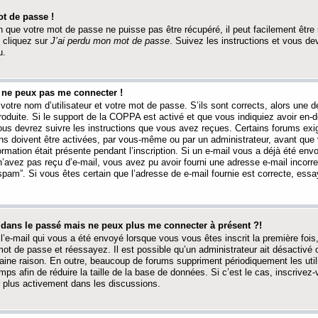
t de passe !
 que votre mot de passe ne puisse pas être récupéré, il peut facilement être ré
 cliquez sur
J’ai perdu mon mot de passe
. Suivez les instructions et vous de
u.
s ne peux pas me connecter !
votre nom d’utilisateur et votre mot de passe. S’ils sont corrects, alors une
produite. Si le support de la COPPA est activé et que vous indiquiez avoir en
 vous devrez suivre les instructions que vous avez reçues. Certains forums ex
ons doivent être activées, par vous-même ou par un administrateur, avant que 
ormation était présente pendant l’inscription. Si un e-mail vous a déjà été env
n’avez pas reçu d’e-mail, vous avez pu avoir fourni une adresse e-mail incorre
“spam”. Si vous êtes certain que l’adresse de e-mail fournie est correcte, ess
t dans le passé mais ne peux plus me connecter à présent ?!
l’e-mail qui vous a été envoyé lorsque vous vous êtes inscrit la première fois
e mot de passe et réessayez. Il est possible qu’un administrateur ait désactivé 
ine raison. En outre, beaucoup de forums suppriment périodiquement les utili
mps afin de réduire la taille de la base de données. Si c’est le cas, inscrive
r plus activement dans les discussions.