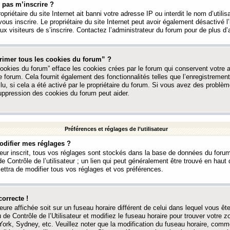
 pas m’inscrire ?
ropriétaire du site Internet ait banni votre adresse IP ou interdit le nom d’utili
vous inscrire. Le propriétaire du site Internet peut avoir également désactivé l’
 visiteurs de s’inscrire. Contactez l’administrateur du forum pour de plus d’
rimer tous les cookies du forum” ?
ookies du forum” efface les cookies crées par le forum qui conservent votre au
e forum. Cela fournit également des fonctionnalités telles que l’enregistrement
u, si cela a été activé par le propriétaire du forum. Si vous avez des probl
uppression des cookies du forum peut aider.
Préférences et réglages de l’utilisateur
difier mes réglages ?
teur inscrit, tous vos réglages sont stockés dans la base de données du forum
e Contrôle de l’utilisateur ; un lien qui peut généralement être trouvé en hau
tra de modifier tous vos réglages et vos préférences.
correcte !
heure affichée soit sur un fuseau horaire différent de celui dans lequel vous ête
 de Contrôle de l’Utilisateur et modifiez le fuseau horaire pour trouver votre z
ork, Sydney, etc. Veuillez noter que la modification du fuseau horaire, comm