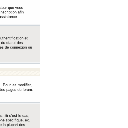
sateur que vous
inscription afin
assistance.
thentification et
 du statut des
èmes de connexion ou
. Pour les modifier,
t des pages du forum.
s. Si c’est le cas,
one spécifique, ex.
e la plupart des