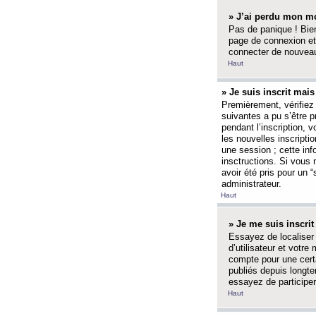
» J’ai perdu mon mo
Pas de panique ! Bien
page de connexion et
connecter de nouvea
Haut
» Je suis inscrit mai
Premièrement, vérifiez 
suivantes a pu s’être 
pendant l’inscription,
les nouvelles inscripti
une session ; cette inf
insctructions. Si vous 
avoir été pris pour un 
administrateur.
Haut
» Je me suis inscri
Essayez de localiser 
d’utilisateur et votr
compte pour une certa
publiés depuis longte
essayez de participe
Haut