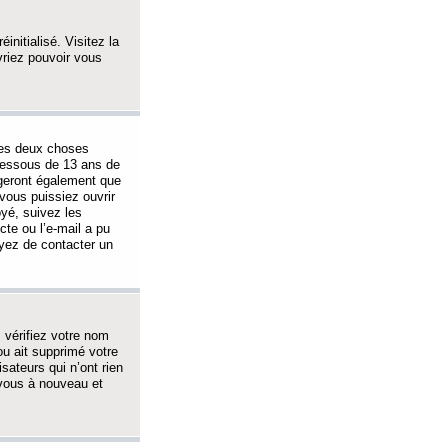
initialisé. Visitez la
vriez pouvoir vous
 des deux choses
-dessous de 13 ans de
igeront également que
vous puissiez ouvrir
oyé, suivez les
cte ou l’e-mail a pu
ayez de contacter un
, vérifiez votre nom
ou ait supprimé votre
sateurs qui n’ont rien
z-vous à nouveau et