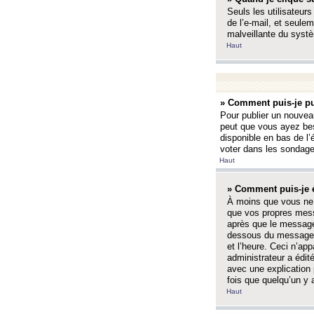
Seuls les utilisateurs
de l’e-mail, et seulem
malveillante du systè
Haut
» Comment puis-je pu
Pour publier un nouveau
peut que vous ayez bes
disponible en bas de l
voter dans les sondage
Haut
» Comment puis-je 
À moins que vous ne 
que vos propres mess
après que le message 
dessous du message l
et l’heure. Ceci n’ap
administrateur a édit
avec une explication
fois que quelqu’un y 
Haut