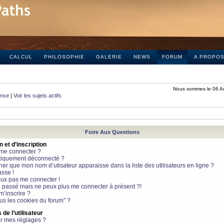
CALCUL
PHILOSOPHIE
GALERIE
NEWS
FORUM
A PROPO
Nous sommes le 06 A
onse
|
Voir les sujets actifs
Foire Aux Questions
et d’inscription
 me connecter ?
tiquement déconnecté ?
 que mon nom d’utisateur apparaisse dans la liste des utilisateurs en ligne ?
sse !
peux pas me connecter !
le passé mais ne peux plus me connecter à présent ?!
m’inscrire ?
ous les cookies du forum” ?
de l’utilisateur
r mes réglages ?