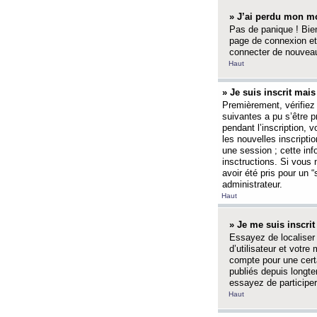
» J’ai perdu mon mo
Pas de panique ! Bien
page de connexion et
connecter de nouvea
Haut
» Je suis inscrit mai
Premièrement, vérifiez 
suivantes a pu s’être 
pendant l’inscription,
les nouvelles inscripti
une session ; cette inf
insctructions. Si vous 
avoir été pris pour un 
administrateur.
Haut
» Je me suis inscri
Essayez de localiser 
d’utilisateur et votr
compte pour une certa
publiés depuis longte
essayez de participe
Haut