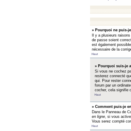
» Pourquoi ne puis-j
Il y a plusieurs raison
de passe soient correct
est également possible q
nécessaire de la corrige
Haut
» Pourquoi suis-je
Si vous ne cochez p
resterez connecté que
qui. Pour rester con
forum par un ordinate
cocher, cela signifie 
Haut
» Comment puis-je em
Dans le Panneau de Con
en ligne
, si vous activ
Vous serez compté com
Haut