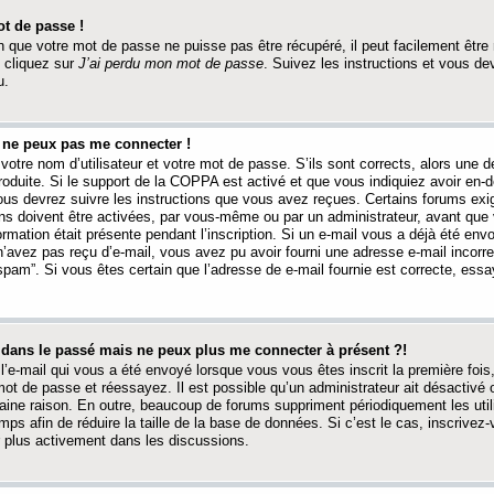
t de passe !
 que votre mot de passe ne puisse pas être récupéré, il peut facilement être ré
 cliquez sur
J’ai perdu mon mot de passe
. Suivez les instructions et vous de
u.
s ne peux pas me connecter !
votre nom d’utilisateur et votre mot de passe. S’ils sont corrects, alors une
produite. Si le support de la COPPA est activé et que vous indiquiez avoir en
 vous devrez suivre les instructions que vous avez reçues. Certains forums ex
ons doivent être activées, par vous-même ou par un administrateur, avant que 
ormation était présente pendant l’inscription. Si un e-mail vous a déjà été env
n’avez pas reçu d’e-mail, vous avez pu avoir fourni une adresse e-mail incorre
“spam”. Si vous êtes certain que l’adresse de e-mail fournie est correcte, ess
t dans le passé mais ne peux plus me connecter à présent ?!
l’e-mail qui vous a été envoyé lorsque vous vous êtes inscrit la première fois
e mot de passe et réessayez. Il est possible qu’un administrateur ait désactivé 
ine raison. En outre, beaucoup de forums suppriment périodiquement les utili
mps afin de réduire la taille de la base de données. Si c’est le cas, inscrive
r plus activement dans les discussions.