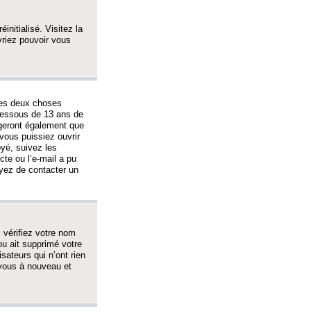
initialisé. Visitez la
vriez pouvoir vous
 des deux choses
-dessous de 13 ans de
igeront également que
vous puissiez ouvrir
oyé, suivez les
cte ou l’e-mail a pu
ayez de contacter un
, vérifiez votre nom
ou ait supprimé votre
sateurs qui n’ont rien
z-vous à nouveau et