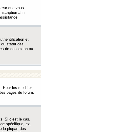
sateur que vous
inscription afin
assistance.
thentification et
 du statut des
èmes de connexion ou
. Pour les modifier,
t des pages du forum.
s. Si c’est le cas,
one spécifique, ex.
e la plupart des