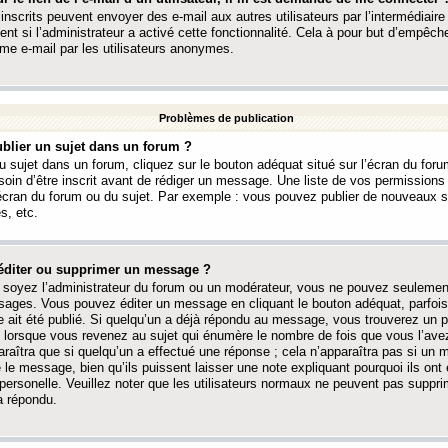
 inscrits peuvent envoyer des e-mail aux autres utilisateurs par l’intermédiaire
ent si l’administrateur a activé cette fonctionnalité. Cela à pour but d’empêcher
me e-mail par les utilisateurs anonymes.
Problèmes de publication
blier un sujet dans un forum ?
 sujet dans un forum, cliquez sur le bouton adéquat situé sur l’écran du forum
oin d’être inscrit avant de rédiger un message. Une liste de vos permission
’écran du forum ou du sujet. Par exemple : vous pouvez publier de nouveaux 
s, etc.
éditer ou supprimer un message ?
soyez l’administrateur du forum ou un modérateur, vous ne pouvez seulement
ages. Vous pouvez éditer un message en cliquant le bouton adéquat, parfois
ait été publié. Si quelqu’un a déjà répondu au message, vous trouverez un pe
orsque vous revenez au sujet qui énumère le nombre de fois que vous l’avez
paraîtra que si quelqu’un a effectué une réponse ; cela n’apparaîtra pas si un
é le message, bien qu’ils puissent laisser une note expliquant pourquoi ils ont
 personelle. Veuillez noter que les utilisateurs normaux ne peuvent pas supp
a répondu.