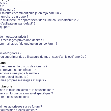
eurs ?
s ?
ilisateurs ?
lisateurs et comment puis-je en rejoindre un ?
 un chef de groupe ?
s d’utilisateurs apparaissent dans une couleur différente ?
’utilisateurs par défaut” ?
équipe” ?
de messages privés !
es messages privés non désirés !
em-mail abusif de quelqu’un sur ce forum !
is et d’ignorés ?
ou supprimer des utilisateurs de mes listes d’amis et d’ignorés ?
rums
her dans un forum ou des forums ?
e renvoie aucun résultat ?
envoie à une page blanche ?!
er des utilisateurs ?
 mes propres messages et sujets ?
t favoris
ntre la mise en favori et la souscription ?
e à un forum ou à un sujet spécifique ?
er mes souscriptions ?
ointes autorisées sur ce forum ?
toutes mes pièces jointes ?