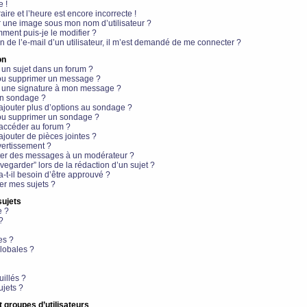
e !
aire et l’heure est encore incorrecte !
r une image sous mon nom d’utilisateur ?
ment puis-je le modifier ?
en de l’e-mail d’un utilisateur, il m’est demandé de me connecter ?
on
 un sujet dans un forum ?
 ou supprimer un message ?
r une signature à mon message ?
un sondage ?
ajouter plus d’options au sondage ?
ou supprimer un sondage ?
 accéder au forum ?
ajouter de pièces jointes ?
vertissement ?
ter des messages à un modérateur ?
egarder” lors de la rédaction d’un sujet ?
t-il besoin d’être approuvé ?
r mes sujets ?
sujets
e ?
?
es ?
lobales ?
uillés ?
ujets ?
t groupes d’utilisateurs