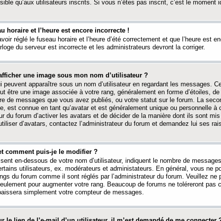
ible qu’aux utilisateurs inscrits. Si vous n’êtes pas inscrit, c’est le moment id
au horaire et l’heure est encore incorrecte !
avoir réglé le fuseau horaire et l’heure d’été correctement et que l’heure est e
rloge du serveur est incorrecte et les administrateurs devront la corriger.
fficher une image sous mon nom d’utilisateur ?
ui peuvent apparaître sous un nom d’utilisateur en regardant les messages. C
peut être une image associée à votre rang, généralement en forme d’étoiles, de
bre de messages que vous avez publiés, ou votre statut sur le forum. La seco
, est connue en tant qu’avatar et est généralement unique ou personnelle à c
ur du forum d’activer les avatars et de décider de la manière dont ils sont mis 
iliser d’avatars, contactez l’administrateur du forum et demandez lui ses rai
et comment puis-je le modifier ?
ssent en-dessous de votre nom d’utilisateur, indiquent le nombre de message
certains utilisateurs, ex. modérateurs et administateurs. En général, vous ne
angs du forum comme il sont réglés par l’administrateur du forum. Veuillez ne
 seulement pour augmenter votre rang. Beaucoup de forums ne toléreront pas c
abaissera simplement votre compteur de messages.
r le lien de l’e-mail d’un utilisateur, il m’est demandé de me connecter 