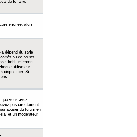
éal de le faire.
ncore erronée, alors
ela dépend du style
 carrés ou de points,
nde, habituellement
haque utilisateur.
à disposition. Si
sons.
s que vous avez
 pouvez pas directement
 pas abuser du forum en
ela, et un modérateur
?