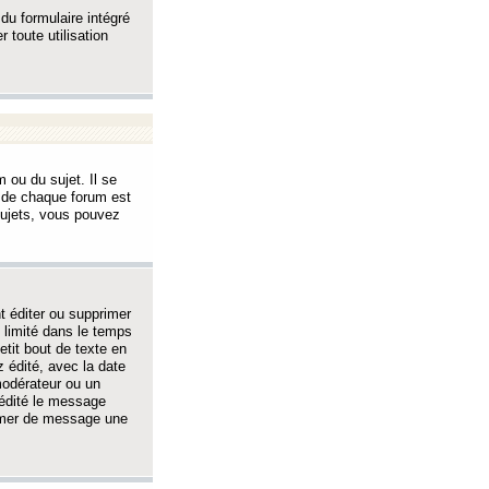
 du formulaire intégré
 toute utilisation
 ou du sujet. Il se
s de chaque forum est
sujets, vous pouvez
 éditer ou supprimer
 limité dans le temps
tit bout de texte en
 édité, avec la date
 modérateur ou un
 édité le message
rimer de message une