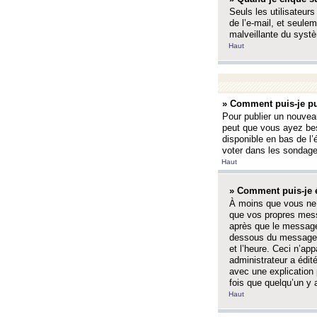
Seuls les utilisateurs
de l’e-mail, et seulem
malveillante du systè
Haut
» Comment puis-je pu
Pour publier un nouveau
peut que vous ayez bes
disponible en bas de l
voter dans les sondage
Haut
» Comment puis-je 
À moins que vous ne 
que vos propres mess
après que le message 
dessous du message l
et l’heure. Ceci n’ap
administrateur a édit
avec une explication
fois que quelqu’un y 
Haut