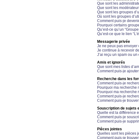
Que sont les administrat
Que sont les modérateur
Que sont les groupes d’ut
Où sont les groupes d’uti
Comment puis-je devenir
Pourquoi certains groupe
Qu’est-ce qu’un “Groupe d
Qu’est-ce que le lien “L’
Messagerie privée
Je ne peux pas envoyer 
Je continue à recevoir d
J’ai reçu un spam ou un 
Amis et ignorés
Que sont mes listes d’am
Comment puis-je ajouter 
Recherche dans les fo
Comment puis-je recherc
Pourquoi ma recherche n
Pourquoi ma recherche r
Comment puis-je recherch
Comment puis-je trouver
Souscription de sujets e
Quelle est la différence e
Comment puis-je souscrir
Comment puis-je supprim
Pièces jointes
Quelles sont les pièces j
Comment puis-je trouver 