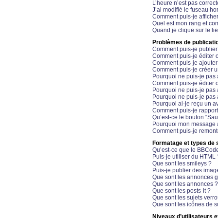
L’heure n’est pas correct
J’ai modifié le fuseau hor
Comment puis-je affiche
Quel est mon rang et com
Quand je clique sur le li
Problèmes de publicati
Comment puis-je publier
Comment puis-je éditer
Comment puis-je ajoute
Comment puis-je créer 
Pourquoi ne puis-je pas 
Comment puis-je éditer 
Pourquoi ne puis-je pas
Pourquoi ne puis-je pas 
Pourquoi ai-je reçu un a
Comment puis-je rappor
Qu’est-ce le bouton “Sauv
Pourquoi mon message a-
Comment puis-je remonte
Formatage et types de 
Qu’est-ce que le BBCod
Puis-je utiliser du HTML 
Que sont les smileys ?
Puis-je publier des imag
Que sont les annonces g
Que sont les annonces ?
Que sont les posts-it ?
Que sont les sujets verro
Que sont les icônes de s
Niveaux d’utilisateurs e