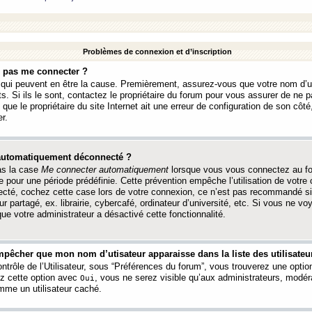
Problèmes de connexion et d’inscription
e pas me connecter ?
s qui peuvent en être la cause. Premièrement, assurez-vous que votre nom d’ut
s. Si ils le sont, contactez le propriétaire du forum pour vous assurer de ne pa
ue le propriétaire du site Internet ait une erreur de configuration de son côté, 
r.
 automatiquement déconnecté ?
as la case
Me connecter automatiquement
lorsque vous vous connectez au f
 pour une période prédéfinie. Cette prévention empêche l’utilisation de votre
necté, cochez cette case lors de votre connexion, ce n’est pas recommandé s
ur partagé, ex. librairie, cybercafé, ordinateur d’université, etc. Si vous ne v
que votre administrateur a désactivé cette fonctionnalité.
pêcher que mon nom d’utisateur apparaisse dans la liste des utilisateur
trôle de l’Utilisateur, sous “Préférences du forum”, vous trouverez une opti
ez cette option avec
, vous ne serez visible qu’aux administrateurs, mod
Oui
me un utilisateur caché.