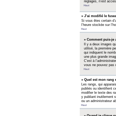
réglages, n’est access
Haut
» J’ai modifié le fuse
Si vous êtes certain d’
l’heure stockée sur l’ho
Haut
» Comment puis-je a
Il y a deux images q
utilisé, la première 
qui indiquent le nom
une plus grande image
C’est à l’administrate
vous ne pouvez pas ut
Haut
» Quel est mon rang 
Les rangs, qui apparai
publiés ou identifient 
modifier le texte des r
y publiant inutilement
ou un administrateur 
Haut
» Quand je clique su