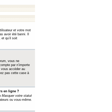
ilisateur et votre mot
s avoir été banni. Il
et qu’il soit
orum, vous ne
 compte par n’importe
i vous accéder au
oyez pas cette case à
s en ligne ?
on
Masquer votre statut
érateurs ou vous-même.