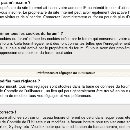
 pas m’inscrire ?
ropriétaire du site Internet ait banni votre adresse IP ou interdit le nom d’utili
vous inscrire. Le propriétaire du site Internet peut avoir également désactivé l’
 visiteurs de s’inscrire. Contactez l’administrateur du forum pour de plus d’
rimer tous les cookies du forum” ?
ookies du forum” efface les cookies crées par le forum qui conservent votre au
e forum. Cela fournit également des fonctionnalités telles que l’enregistrement
u, si cela a été activé par le propriétaire du forum. Si vous avez des probl
uppression des cookies du forum peut aider.
Préférences et réglages de l’utilisateur
difier mes réglages ?
teur inscrit, tous vos réglages sont stockés dans la base de données du forum
e Contrôle de l’utilisateur ; un lien qui peut généralement être trouvé en hau
tra de modifier tous vos réglages et vos préférences.
correcte !
heure affichée soit sur un fuseau horaire différent de celui dans lequel vous ête
 de Contrôle de l’Utilisateur et modifiez le fuseau horaire pour trouver votre z
ork, Sydney, etc. Veuillez noter que la modification du fuseau horaire, comm