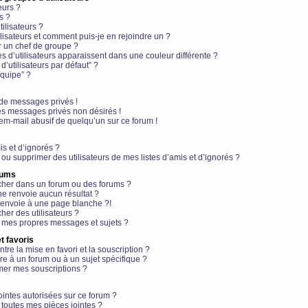
eurs ?
s ?
ilisateurs ?
lisateurs et comment puis-je en rejoindre un ?
 un chef de groupe ?
s d’utilisateurs apparaissent dans une couleur différente ?
’utilisateurs par défaut” ?
équipe” ?
de messages privés !
es messages privés non désirés !
em-mail abusif de quelqu’un sur ce forum !
is et d’ignorés ?
ou supprimer des utilisateurs de mes listes d’amis et d’ignorés ?
rums
her dans un forum ou des forums ?
e renvoie aucun résultat ?
envoie à une page blanche ?!
er des utilisateurs ?
 mes propres messages et sujets ?
t favoris
ntre la mise en favori et la souscription ?
e à un forum ou à un sujet spécifique ?
er mes souscriptions ?
ointes autorisées sur ce forum ?
toutes mes pièces jointes ?