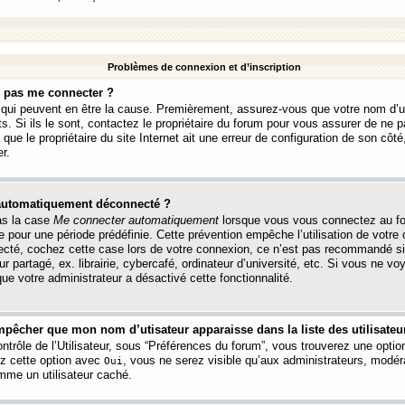
Problèmes de connexion et d’inscription
e pas me connecter ?
s qui peuvent en être la cause. Premièrement, assurez-vous que votre nom d’ut
s. Si ils le sont, contactez le propriétaire du forum pour vous assurer de ne pa
ue le propriétaire du site Internet ait une erreur de configuration de son côté, 
r.
 automatiquement déconnecté ?
as la case
Me connecter automatiquement
lorsque vous vous connectez au f
 pour une période prédéfinie. Cette prévention empêche l’utilisation de votre
necté, cochez cette case lors de votre connexion, ce n’est pas recommandé s
ur partagé, ex. librairie, cybercafé, ordinateur d’université, etc. Si vous ne v
que votre administrateur a désactivé cette fonctionnalité.
pêcher que mon nom d’utisateur apparaisse dans la liste des utilisateur
trôle de l’Utilisateur, sous “Préférences du forum”, vous trouverez une opti
ez cette option avec
, vous ne serez visible qu’aux administrateurs, mod
Oui
me un utilisateur caché.