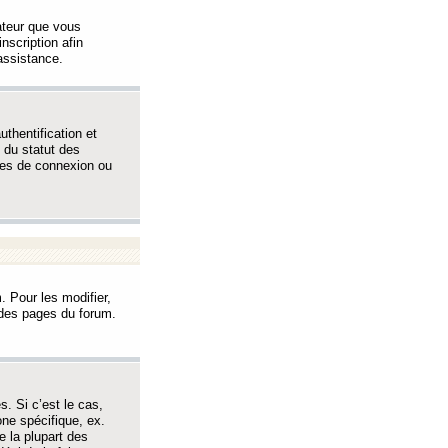
sateur que vous
inscription afin
assistance.
thentification et
 du statut des
èmes de connexion ou
. Pour les modifier,
t des pages du forum.
s. Si c’est le cas,
one spécifique, ex.
e la plupart des