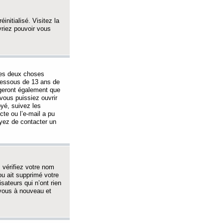
initialisé. Visitez la
vriez pouvoir vous
 des deux choses
-dessous de 13 ans de
igeront également que
vous puissiez ouvrir
oyé, suivez les
cte ou l’e-mail a pu
ayez de contacter un
, vérifiez votre nom
ou ait supprimé votre
sateurs qui n’ont rien
z-vous à nouveau et