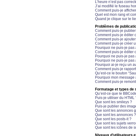
L’heure n’est pas correct
J’ai modifié le fuseau hor
Comment puis-je affiche
Quel est mon rang et com
Quand je clique sur le li
Problèmes de publicati
Comment puis-je publier
Comment puis-je éditer
Comment puis-je ajoute
Comment puis-je créer 
Pourquoi ne puis-je pas 
Comment puis-je éditer 
Pourquoi ne puis-je pas
Pourquoi ne puis-je pas 
Pourquoi ai-je reçu un a
Comment puis-je rappor
Qu’est-ce le bouton “Sauv
Pourquoi mon message a-
Comment puis-je remonte
Formatage et types de 
Qu’est-ce que le BBCod
Puis-je utiliser du HTML 
Que sont les smileys ?
Puis-je publier des imag
Que sont les annonces g
Que sont les annonces ?
Que sont les posts-it ?
Que sont les sujets verro
Que sont les icônes de s
Niveaux d’utilisateurs e