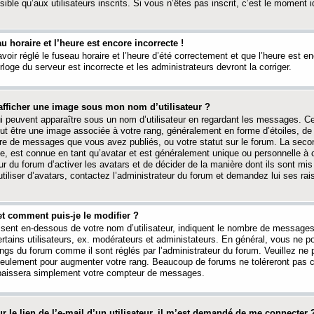
ible qu’aux utilisateurs inscrits. Si vous n’êtes pas inscrit, c’est le moment id
au horaire et l’heure est encore incorrecte !
avoir réglé le fuseau horaire et l’heure d’été correctement et que l’heure est e
rloge du serveur est incorrecte et les administrateurs devront la corriger.
fficher une image sous mon nom d’utilisateur ?
ui peuvent apparaître sous un nom d’utilisateur en regardant les messages. C
peut être une image associée à votre rang, généralement en forme d’étoiles, de
bre de messages que vous avez publiés, ou votre statut sur le forum. La seco
, est connue en tant qu’avatar et est généralement unique ou personnelle à c
ur du forum d’activer les avatars et de décider de la manière dont ils sont mis 
iliser d’avatars, contactez l’administrateur du forum et demandez lui ses rai
et comment puis-je le modifier ?
ssent en-dessous de votre nom d’utilisateur, indiquent le nombre de message
certains utilisateurs, ex. modérateurs et administateurs. En général, vous ne
angs du forum comme il sont réglés par l’administrateur du forum. Veuillez ne
 seulement pour augmenter votre rang. Beaucoup de forums ne toléreront pas c
abaissera simplement votre compteur de messages.
r le lien de l’e-mail d’un utilisateur, il m’est demandé de me connecter 