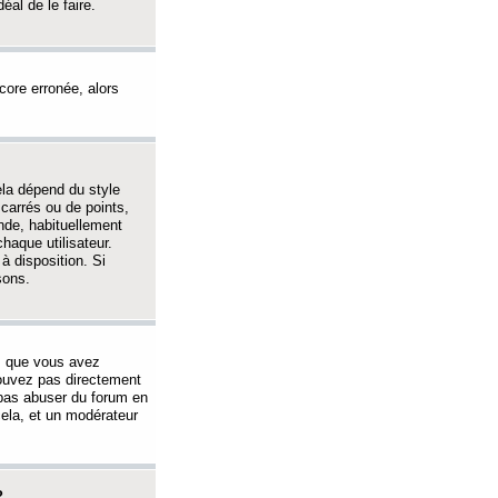
éal de le faire.
ncore erronée, alors
ela dépend du style
 carrés ou de points,
nde, habituellement
haque utilisateur.
à disposition. Si
sons.
s que vous avez
 pouvez pas directement
 pas abuser du forum en
ela, et un modérateur
?