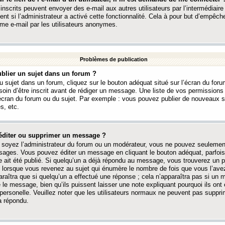
 inscrits peuvent envoyer des e-mail aux autres utilisateurs par l’intermédiaire
ent si l’administrateur a activé cette fonctionnalité. Cela à pour but d’empêcher
me e-mail par les utilisateurs anonymes.
Problèmes de publication
blier un sujet dans un forum ?
 sujet dans un forum, cliquez sur le bouton adéquat situé sur l’écran du forum
oin d’être inscrit avant de rédiger un message. Une liste de vos permission
’écran du forum ou du sujet. Par exemple : vous pouvez publier de nouveaux 
s, etc.
éditer ou supprimer un message ?
soyez l’administrateur du forum ou un modérateur, vous ne pouvez seulement
ages. Vous pouvez éditer un message en cliquant le bouton adéquat, parfois
ait été publié. Si quelqu’un a déjà répondu au message, vous trouverez un pe
orsque vous revenez au sujet qui énumère le nombre de fois que vous l’avez
paraîtra que si quelqu’un a effectué une réponse ; cela n’apparaîtra pas si un
é le message, bien qu’ils puissent laisser une note expliquant pourquoi ils ont
 personelle. Veuillez noter que les utilisateurs normaux ne peuvent pas supp
a répondu.