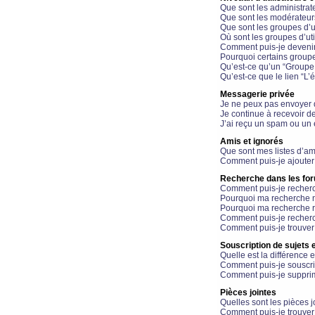
Que sont les administrat
Que sont les modérateur
Que sont les groupes d’ut
Où sont les groupes d’uti
Comment puis-je devenir
Pourquoi certains groupe
Qu’est-ce qu’un “Groupe d
Qu’est-ce que le lien “L’
Messagerie privée
Je ne peux pas envoyer 
Je continue à recevoir d
J’ai reçu un spam ou un 
Amis et ignorés
Que sont mes listes d’am
Comment puis-je ajouter 
Recherche dans les fo
Comment puis-je recherc
Pourquoi ma recherche n
Pourquoi ma recherche r
Comment puis-je recherch
Comment puis-je trouver
Souscription de sujets e
Quelle est la différence e
Comment puis-je souscrir
Comment puis-je supprim
Pièces jointes
Quelles sont les pièces j
Comment puis-je trouver 