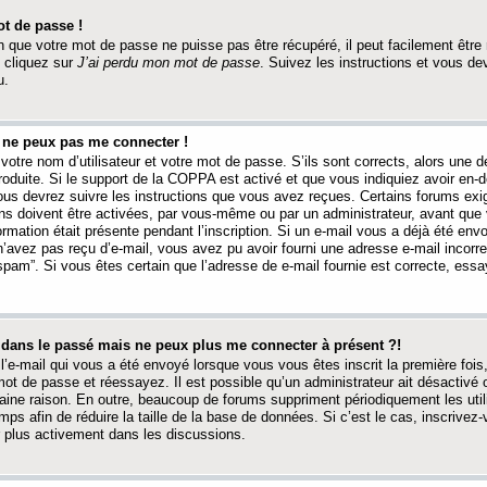
t de passe !
 que votre mot de passe ne puisse pas être récupéré, il peut facilement être ré
 cliquez sur
J’ai perdu mon mot de passe
. Suivez les instructions et vous de
u.
s ne peux pas me connecter !
votre nom d’utilisateur et votre mot de passe. S’ils sont corrects, alors une
produite. Si le support de la COPPA est activé et que vous indiquiez avoir en
 vous devrez suivre les instructions que vous avez reçues. Certains forums ex
ons doivent être activées, par vous-même ou par un administrateur, avant que 
ormation était présente pendant l’inscription. Si un e-mail vous a déjà été env
n’avez pas reçu d’e-mail, vous avez pu avoir fourni une adresse e-mail incorre
“spam”. Si vous êtes certain que l’adresse de e-mail fournie est correcte, ess
t dans le passé mais ne peux plus me connecter à présent ?!
l’e-mail qui vous a été envoyé lorsque vous vous êtes inscrit la première fois
e mot de passe et réessayez. Il est possible qu’un administrateur ait désactivé 
ine raison. En outre, beaucoup de forums suppriment périodiquement les utili
mps afin de réduire la taille de la base de données. Si c’est le cas, inscrive
r plus activement dans les discussions.