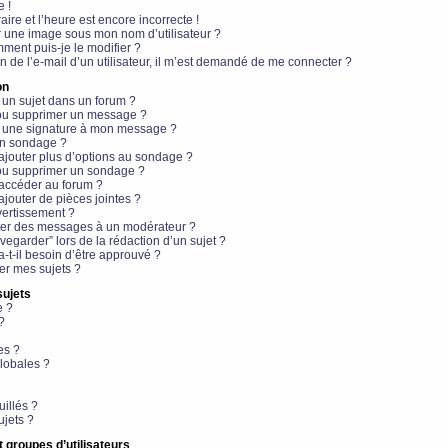
e !
aire et l’heure est encore incorrecte !
r une image sous mon nom d’utilisateur ?
ment puis-je le modifier ?
en de l’e-mail d’un utilisateur, il m’est demandé de me connecter ?
on
 un sujet dans un forum ?
 ou supprimer un message ?
r une signature à mon message ?
un sondage ?
ajouter plus d’options au sondage ?
ou supprimer un sondage ?
 accéder au forum ?
ajouter de pièces jointes ?
vertissement ?
ter des messages à un modérateur ?
egarder” lors de la rédaction d’un sujet ?
t-il besoin d’être approuvé ?
r mes sujets ?
sujets
e ?
?
es ?
lobales ?
uillés ?
ujets ?
t groupes d’utilisateurs