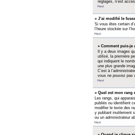
réglages, n’est access
Haut
» J’ai modifié le fuse
Si vous êtes certain d’
l’heure stockée sur l’ho
Haut
» Comment puis-je a
Il y a deux images q
utilisé, la première 
qui indiquent le nom
une plus grande image
C’est à l’administrate
vous ne pouvez pas ut
Haut
» Quel est mon rang 
Les rangs, qui apparai
publiés ou identifient 
modifier le texte des r
y publiant inutilement
ou un administrateur 
Haut
» Quand je clique su