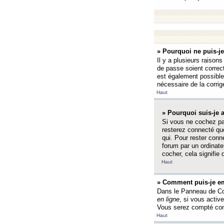
» Pourquoi ne puis-j
Il y a plusieurs raison
de passe soient correct
est également possible q
nécessaire de la corrige
Haut
» Pourquoi suis-je
Si vous ne cochez p
resterez connecté que
qui. Pour rester con
forum par un ordinate
cocher, cela signifie 
Haut
» Comment puis-je em
Dans le Panneau de Con
en ligne
, si vous activ
Vous serez compté com
Haut