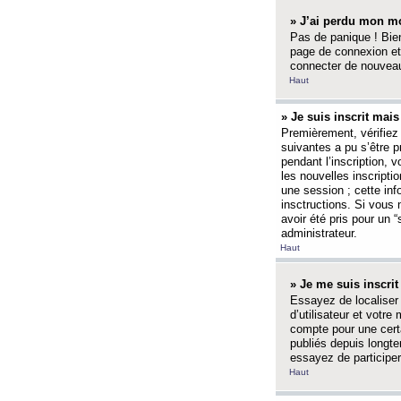
» J’ai perdu mon mo
Pas de panique ! Bien
page de connexion et
connecter de nouvea
Haut
» Je suis inscrit mai
Premièrement, vérifiez 
suivantes a pu s’être 
pendant l’inscription,
les nouvelles inscripti
une session ; cette inf
insctructions. Si vous 
avoir été pris pour un 
administrateur.
Haut
» Je me suis inscri
Essayez de localiser 
d’utilisateur et votr
compte pour une certa
publiés depuis longte
essayez de participe
Haut