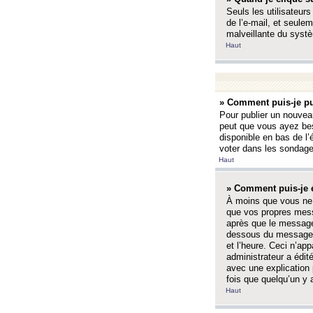
Seuls les utilisateurs
de l’e-mail, et seulem
malveillante du systè
Haut
» Comment puis-je pu
Pour publier un nouveau
peut que vous ayez bes
disponible en bas de l
voter dans les sondage
Haut
» Comment puis-je 
À moins que vous ne 
que vos propres mess
après que le message 
dessous du message l
et l’heure. Ceci n’ap
administrateur a édit
avec une explication
fois que quelqu’un y 
Haut