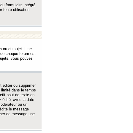
 du formulaire intégré
 toute utilisation
 ou du sujet. Il se
s de chaque forum est
sujets, vous pouvez
 éditer ou supprimer
 limité dans le temps
tit bout de texte en
 édité, avec la date
 modérateur ou un
 édité le message
rimer de message une