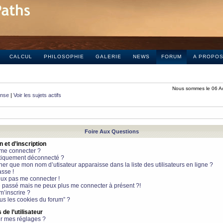
CALCUL
PHILOSOPHIE
GALERIE
NEWS
FORUM
A PROPO
Nous sommes le 06 A
onse
|
Voir les sujets actifs
Foire Aux Questions
et d’inscription
 me connecter ?
tiquement déconnecté ?
 que mon nom d’utisateur apparaisse dans la liste des utilisateurs en ligne ?
sse !
peux pas me connecter !
le passé mais ne peux plus me connecter à présent ?!
m’inscrire ?
ous les cookies du forum” ?
de l’utilisateur
r mes réglages ?