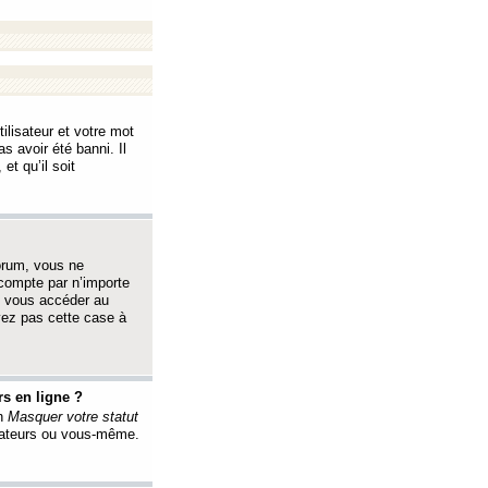
ilisateur et votre mot
s avoir été banni. Il
et qu’il soit
orum, vous ne
 compte par n’importe
i vous accéder au
oyez pas cette case à
s en ligne ?
on
Masquer votre statut
érateurs ou vous-même.