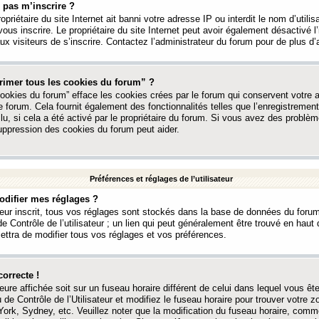
 pas m’inscrire ?
ropriétaire du site Internet ait banni votre adresse IP ou interdit le nom d’utili
vous inscrire. Le propriétaire du site Internet peut avoir également désactivé l’
 visiteurs de s’inscrire. Contactez l’administrateur du forum pour de plus d’
rimer tous les cookies du forum” ?
ookies du forum” efface les cookies crées par le forum qui conservent votre au
e forum. Cela fournit également des fonctionnalités telles que l’enregistrement
u, si cela a été activé par le propriétaire du forum. Si vous avez des probl
uppression des cookies du forum peut aider.
Préférences et réglages de l’utilisateur
difier mes réglages ?
teur inscrit, tous vos réglages sont stockés dans la base de données du forum
e Contrôle de l’utilisateur ; un lien qui peut généralement être trouvé en hau
tra de modifier tous vos réglages et vos préférences.
correcte !
heure affichée soit sur un fuseau horaire différent de celui dans lequel vous ête
 de Contrôle de l’Utilisateur et modifiez le fuseau horaire pour trouver votre z
ork, Sydney, etc. Veuillez noter que la modification du fuseau horaire, comm