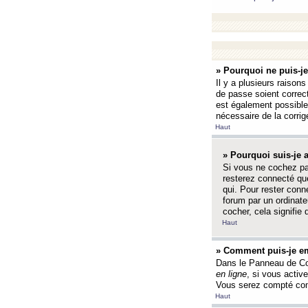
» Pourquoi ne puis-j
Il y a plusieurs raison
de passe soient correct
est également possible q
nécessaire de la corrige
Haut
» Pourquoi suis-je
Si vous ne cochez p
resterez connecté que
qui. Pour rester con
forum par un ordinate
cocher, cela signifie 
Haut
» Comment puis-je em
Dans le Panneau de Con
en ligne
, si vous activ
Vous serez compté com
Haut