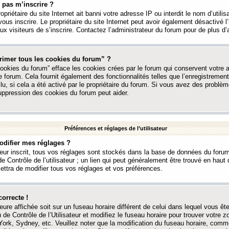
 pas m’inscrire ?
ropriétaire du site Internet ait banni votre adresse IP ou interdit le nom d’utili
vous inscrire. Le propriétaire du site Internet peut avoir également désactivé l’
 visiteurs de s’inscrire. Contactez l’administrateur du forum pour de plus d’
rimer tous les cookies du forum” ?
ookies du forum” efface les cookies crées par le forum qui conservent votre au
e forum. Cela fournit également des fonctionnalités telles que l’enregistrement
u, si cela a été activé par le propriétaire du forum. Si vous avez des probl
uppression des cookies du forum peut aider.
Préférences et réglages de l’utilisateur
difier mes réglages ?
teur inscrit, tous vos réglages sont stockés dans la base de données du forum
e Contrôle de l’utilisateur ; un lien qui peut généralement être trouvé en hau
tra de modifier tous vos réglages et vos préférences.
correcte !
heure affichée soit sur un fuseau horaire différent de celui dans lequel vous ête
 de Contrôle de l’Utilisateur et modifiez le fuseau horaire pour trouver votre z
ork, Sydney, etc. Veuillez noter que la modification du fuseau horaire, comm