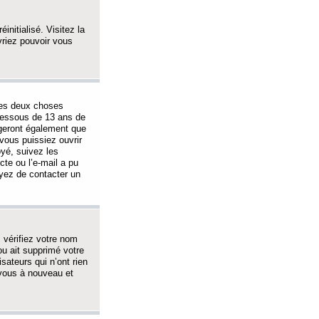
initialisé. Visitez la
vriez pouvoir vous
 des deux choses
-dessous de 13 ans de
igeront également que
vous puissiez ouvrir
oyé, suivez les
cte ou l’e-mail a pu
ayez de contacter un
, vérifiez votre nom
ou ait supprimé votre
sateurs qui n’ont rien
z-vous à nouveau et