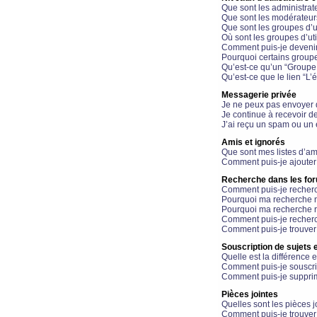
Que sont les administrat
Que sont les modérateur
Que sont les groupes d’ut
Où sont les groupes d’uti
Comment puis-je devenir
Pourquoi certains groupe
Qu’est-ce qu’un “Groupe d
Qu’est-ce que le lien “L’
Messagerie privée
Je ne peux pas envoyer 
Je continue à recevoir d
J’ai reçu un spam ou un 
Amis et ignorés
Que sont mes listes d’am
Comment puis-je ajouter 
Recherche dans les fo
Comment puis-je recherc
Pourquoi ma recherche n
Pourquoi ma recherche r
Comment puis-je recherch
Comment puis-je trouver
Souscription de sujets e
Quelle est la différence e
Comment puis-je souscrir
Comment puis-je supprim
Pièces jointes
Quelles sont les pièces j
Comment puis-je trouver 