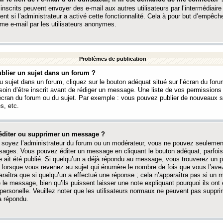
 inscrits peuvent envoyer des e-mail aux autres utilisateurs par l’intermédiaire
ent si l’administrateur a activé cette fonctionnalité. Cela à pour but d’empêcher
me e-mail par les utilisateurs anonymes.
Problèmes de publication
blier un sujet dans un forum ?
 sujet dans un forum, cliquez sur le bouton adéquat situé sur l’écran du forum
oin d’être inscrit avant de rédiger un message. Une liste de vos permission
’écran du forum ou du sujet. Par exemple : vous pouvez publier de nouveaux 
s, etc.
éditer ou supprimer un message ?
soyez l’administrateur du forum ou un modérateur, vous ne pouvez seulement
ages. Vous pouvez éditer un message en cliquant le bouton adéquat, parfois
ait été publié. Si quelqu’un a déjà répondu au message, vous trouverez un pe
orsque vous revenez au sujet qui énumère le nombre de fois que vous l’avez
paraîtra que si quelqu’un a effectué une réponse ; cela n’apparaîtra pas si un
é le message, bien qu’ils puissent laisser une note expliquant pourquoi ils ont
 personelle. Veuillez noter que les utilisateurs normaux ne peuvent pas supp
a répondu.