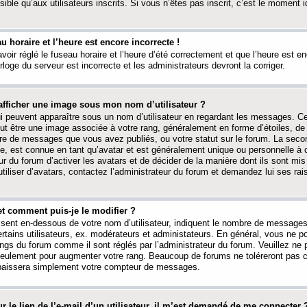
ible qu’aux utilisateurs inscrits. Si vous n’êtes pas inscrit, c’est le moment id
au horaire et l’heure est encore incorrecte !
avoir réglé le fuseau horaire et l’heure d’été correctement et que l’heure est e
rloge du serveur est incorrecte et les administrateurs devront la corriger.
fficher une image sous mon nom d’utilisateur ?
ui peuvent apparaître sous un nom d’utilisateur en regardant les messages. C
peut être une image associée à votre rang, généralement en forme d’étoiles, de
bre de messages que vous avez publiés, ou votre statut sur le forum. La seco
, est connue en tant qu’avatar et est généralement unique ou personnelle à c
ur du forum d’activer les avatars et de décider de la manière dont ils sont mis 
iliser d’avatars, contactez l’administrateur du forum et demandez lui ses rai
et comment puis-je le modifier ?
ssent en-dessous de votre nom d’utilisateur, indiquent le nombre de message
certains utilisateurs, ex. modérateurs et administateurs. En général, vous ne
angs du forum comme il sont réglés par l’administrateur du forum. Veuillez ne
 seulement pour augmenter votre rang. Beaucoup de forums ne toléreront pas c
abaissera simplement votre compteur de messages.
r le lien de l’e-mail d’un utilisateur, il m’est demandé de me connecter 