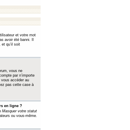
ilisateur et votre mot
s avoir été banni. Il
et qu’il soit
orum, vous ne
 compte par n’importe
i vous accéder au
oyez pas cette case à
s en ligne ?
on
Masquer votre statut
érateurs ou vous-même.