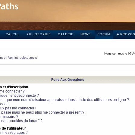
CALCUL
PHILOSOPHIE
GALERIE
NEWS
FORUM
A PROPO
Nous sommes le 07 A
onse
|
Voir les sujets actifs
Foire Aux Questions
et d’inscription
 me connecter ?
tiquement déconnecté ?
 que mon nom d’utisateur apparaisse dans la liste des utilisateurs en ligne ?
sse !
peux pas me connecter !
le passé mais ne peux plus me connecter à présent ?!
m’inscrire ?
ous les cookies du forum” ?
de l’utilisateur
r mes réglages ?