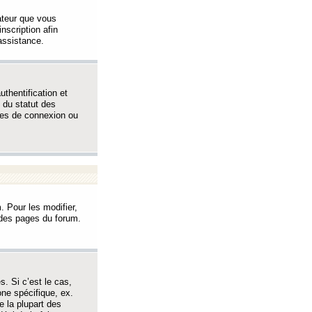
sateur que vous
inscription afin
assistance.
thentification et
 du statut des
èmes de connexion ou
. Pour les modifier,
t des pages du forum.
s. Si c’est le cas,
one spécifique, ex.
e la plupart des