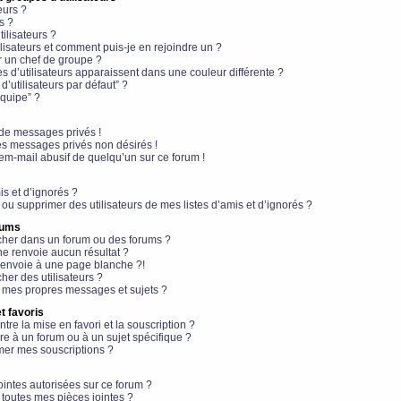
eurs ?
s ?
ilisateurs ?
lisateurs et comment puis-je en rejoindre un ?
 un chef de groupe ?
s d’utilisateurs apparaissent dans une couleur différente ?
’utilisateurs par défaut” ?
équipe” ?
de messages privés !
es messages privés non désirés !
em-mail abusif de quelqu’un sur ce forum !
is et d’ignorés ?
ou supprimer des utilisateurs de mes listes d’amis et d’ignorés ?
rums
her dans un forum ou des forums ?
e renvoie aucun résultat ?
envoie à une page blanche ?!
er des utilisateurs ?
 mes propres messages et sujets ?
t favoris
ntre la mise en favori et la souscription ?
e à un forum ou à un sujet spécifique ?
er mes souscriptions ?
ointes autorisées sur ce forum ?
toutes mes pièces jointes ?