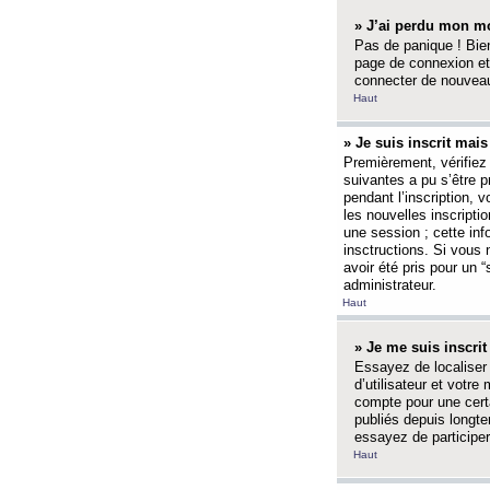
» J’ai perdu mon mo
Pas de panique ! Bien
page de connexion et
connecter de nouvea
Haut
» Je suis inscrit mai
Premièrement, vérifiez 
suivantes a pu s’être 
pendant l’inscription,
les nouvelles inscripti
une session ; cette inf
insctructions. Si vous 
avoir été pris pour un 
administrateur.
Haut
» Je me suis inscri
Essayez de localiser 
d’utilisateur et votr
compte pour une certa
publiés depuis longte
essayez de participe
Haut