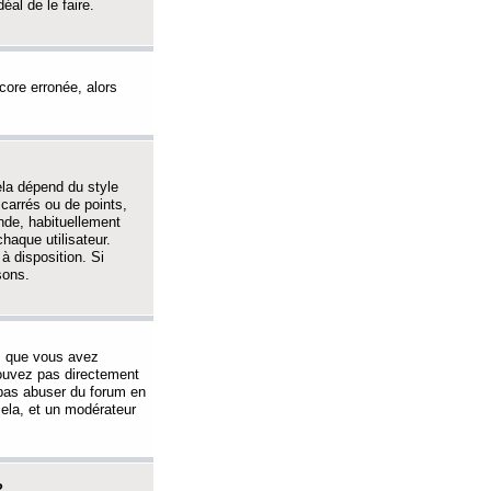
éal de le faire.
ncore erronée, alors
ela dépend du style
 carrés ou de points,
nde, habituellement
haque utilisateur.
à disposition. Si
sons.
s que vous avez
 pouvez pas directement
 pas abuser du forum en
ela, et un modérateur
?