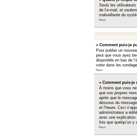
Seuls les utilisateurs
de l’e-mail, et seulem
malveillante du systè
Haut
» Comment puis-je pu
Pour publier un nouveau
peut que vous ayez bes
disponible en bas de l
voter dans les sondage
Haut
» Comment puis-je 
À moins que vous ne 
que vos propres mess
après que le message 
dessous du message l
et l’heure. Ceci n’ap
administrateur a édit
avec une explication
fois que quelqu’un y 
Haut