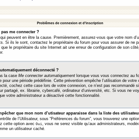
Problèmes de connexion et d’inscription
e pas me connecter ?
s qui peuvent en être la cause. Premièrement, assurez-vous que votre nom d’ut
s. Si ils le sont, contactez le propriétaire du forum pour vous assurer de ne pa
ue le propriétaire du site Internet ait une erreur de configuration de son côté, 
r.
 automatiquement déconnecté ?
as la case
Me connecter automatiquement
lorsque vous vous connectez au f
 pour une période prédéfinie. Cette prévention empêche l’utilisation de votre
necté, cochez cette case lors de votre connexion, ce n’est pas recommandé s
ur partagé, ex. librairie, cybercafé, ordinateur d’université, etc. Si vous ne v
que votre administrateur a désactivé cette fonctionnalité.
pêcher que mon nom d’utisateur apparaisse dans la liste des utilisateur
trôle de l’Utilisateur, sous “Préférences du forum”, vous trouverez une opti
ez cette option avec
, vous ne serez visible qu’aux administrateurs, mod
Oui
me un utilisateur caché.