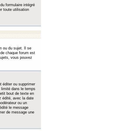
 du formulaire intégré
 toute utilisation
 ou du sujet. Il se
s de chaque forum est
sujets, vous pouvez
 éditer ou supprimer
 limité dans le temps
tit bout de texte en
 édité, avec la date
 modérateur ou un
 édité le message
rimer de message une