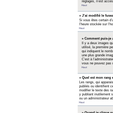
réglages, n’est access
Haut
» J’ai modifié le fuse
Si vous êtes certain d’
l’heure stockée sur l’ho
Haut
» Comment puis-je a
Il y a deux images q
utilisé, la première 
qui indiquent le nom
une plus grande image
C’est à l’administrate
vous ne pouvez pas ut
Haut
» Quel est mon rang 
Les rangs, qui apparai
publiés ou identifient 
modifier le texte des r
y publiant inutilement
ou un administrateur 
Haut
» Quand je clique su