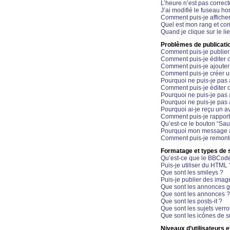
L’heure n’est pas correct
J’ai modifié le fuseau hor
Comment puis-je affiche
Quel est mon rang et com
Quand je clique sur le li
Problèmes de publicati
Comment puis-je publier
Comment puis-je éditer
Comment puis-je ajoute
Comment puis-je créer 
Pourquoi ne puis-je pas 
Comment puis-je éditer 
Pourquoi ne puis-je pas
Pourquoi ne puis-je pas 
Pourquoi ai-je reçu un a
Comment puis-je rappor
Qu’est-ce le bouton “Sauv
Pourquoi mon message a-
Comment puis-je remonte
Formatage et types de 
Qu’est-ce que le BBCod
Puis-je utiliser du HTML 
Que sont les smileys ?
Puis-je publier des imag
Que sont les annonces g
Que sont les annonces ?
Que sont les posts-it ?
Que sont les sujets verro
Que sont les icônes de s
Niveaux d’utilisateurs e