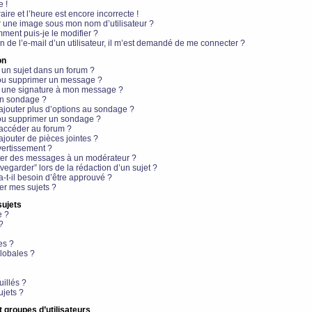
e !
aire et l’heure est encore incorrecte !
r une image sous mon nom d’utilisateur ?
ment puis-je le modifier ?
en de l’e-mail d’un utilisateur, il m’est demandé de me connecter ?
on
 un sujet dans un forum ?
 ou supprimer un message ?
r une signature à mon message ?
un sondage ?
ajouter plus d’options au sondage ?
ou supprimer un sondage ?
 accéder au forum ?
ajouter de pièces jointes ?
vertissement ?
ter des messages à un modérateur ?
egarder” lors de la rédaction d’un sujet ?
t-il besoin d’être approuvé ?
r mes sujets ?
sujets
e ?
?
es ?
lobales ?
uillés ?
ujets ?
t groupes d’utilisateurs