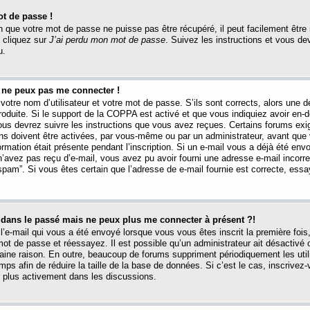
t de passe !
 que votre mot de passe ne puisse pas être récupéré, il peut facilement être ré
 cliquez sur
J’ai perdu mon mot de passe
. Suivez les instructions et vous de
u.
s ne peux pas me connecter !
votre nom d’utilisateur et votre mot de passe. S’ils sont corrects, alors une
produite. Si le support de la COPPA est activé et que vous indiquiez avoir en
 vous devrez suivre les instructions que vous avez reçues. Certains forums ex
ons doivent être activées, par vous-même ou par un administrateur, avant que 
ormation était présente pendant l’inscription. Si un e-mail vous a déjà été env
n’avez pas reçu d’e-mail, vous avez pu avoir fourni une adresse e-mail incorre
“spam”. Si vous êtes certain que l’adresse de e-mail fournie est correcte, ess
t dans le passé mais ne peux plus me connecter à présent ?!
l’e-mail qui vous a été envoyé lorsque vous vous êtes inscrit la première fois
e mot de passe et réessayez. Il est possible qu’un administrateur ait désactivé 
ine raison. En outre, beaucoup de forums suppriment périodiquement les utili
mps afin de réduire la taille de la base de données. Si c’est le cas, inscrive
r plus activement dans les discussions.