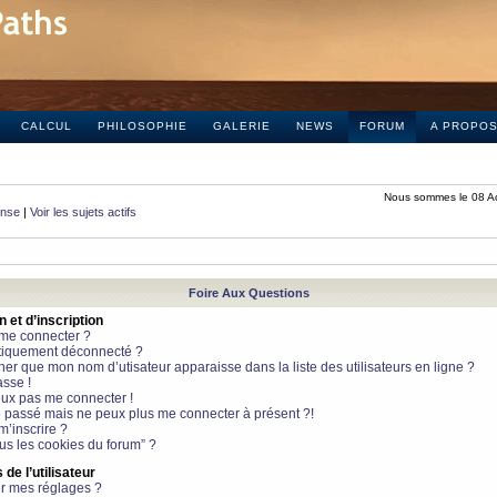
CALCUL
PHILOSOPHIE
GALERIE
NEWS
FORUM
A PROPO
Nous sommes le 08 A
onse
|
Voir les sujets actifs
Foire Aux Questions
et d’inscription
 me connecter ?
tiquement déconnecté ?
 que mon nom d’utisateur apparaisse dans la liste des utilisateurs en ligne ?
sse !
peux pas me connecter !
le passé mais ne peux plus me connecter à présent ?!
m’inscrire ?
ous les cookies du forum” ?
de l’utilisateur
r mes réglages ?