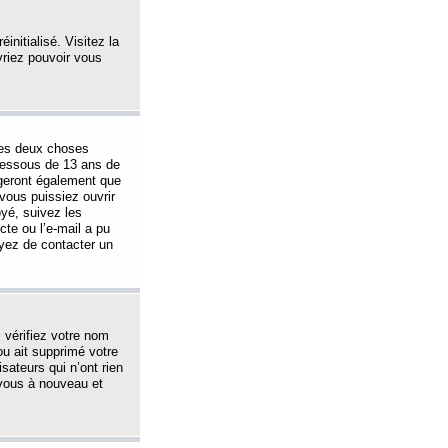
initialisé. Visitez la
vriez pouvoir vous
 des deux choses
-dessous de 13 ans de
igeront également que
vous puissiez ouvrir
oyé, suivez les
cte ou l’e-mail a pu
ayez de contacter un
, vérifiez votre nom
ou ait supprimé votre
sateurs qui n’ont rien
z-vous à nouveau et