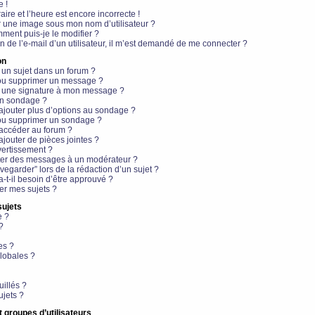
e !
aire et l’heure est encore incorrecte !
r une image sous mon nom d’utilisateur ?
ment puis-je le modifier ?
en de l’e-mail d’un utilisateur, il m’est demandé de me connecter ?
on
 un sujet dans un forum ?
 ou supprimer un message ?
r une signature à mon message ?
un sondage ?
ajouter plus d’options au sondage ?
ou supprimer un sondage ?
 accéder au forum ?
ajouter de pièces jointes ?
vertissement ?
ter des messages à un modérateur ?
egarder” lors de la rédaction d’un sujet ?
t-il besoin d’être approuvé ?
r mes sujets ?
sujets
e ?
?
es ?
lobales ?
uillés ?
ujets ?
t groupes d’utilisateurs