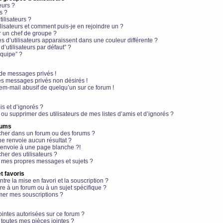
eurs ?
s ?
ilisateurs ?
lisateurs et comment puis-je en rejoindre un ?
 un chef de groupe ?
s d’utilisateurs apparaissent dans une couleur différente ?
’utilisateurs par défaut” ?
équipe” ?
de messages privés !
es messages privés non désirés !
em-mail abusif de quelqu’un sur ce forum !
is et d’ignorés ?
ou supprimer des utilisateurs de mes listes d’amis et d’ignorés ?
rums
her dans un forum ou des forums ?
e renvoie aucun résultat ?
envoie à une page blanche ?!
er des utilisateurs ?
 mes propres messages et sujets ?
t favoris
ntre la mise en favori et la souscription ?
e à un forum ou à un sujet spécifique ?
er mes souscriptions ?
ointes autorisées sur ce forum ?
toutes mes pièces jointes ?