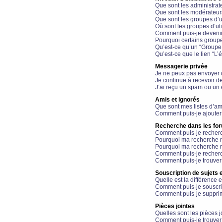
Que sont les administrat
Que sont les modérateur
Que sont les groupes d’ut
Où sont les groupes d’uti
Comment puis-je devenir
Pourquoi certains groupe
Qu’est-ce qu’un “Groupe d
Qu’est-ce que le lien “L’
Messagerie privée
Je ne peux pas envoyer 
Je continue à recevoir d
J’ai reçu un spam ou un 
Amis et ignorés
Que sont mes listes d’am
Comment puis-je ajouter 
Recherche dans les fo
Comment puis-je recherc
Pourquoi ma recherche n
Pourquoi ma recherche r
Comment puis-je recherch
Comment puis-je trouver
Souscription de sujets e
Quelle est la différence e
Comment puis-je souscrir
Comment puis-je supprim
Pièces jointes
Quelles sont les pièces j
Comment puis-je trouver 