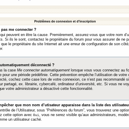
Problèmes de connexion et d’inscription
e pas me connecter ?
s qui peuvent en être la cause. Premièrement, assurez-vous que votre nom d’ut
s. Si ils le sont, contactez le propriétaire du forum pour vous assurer de ne pa
ue le propriétaire du site Internet ait une erreur de configuration de son côté, 
r.
 automatiquement déconnecté ?
as la case
Me connecter automatiquement
lorsque vous vous connectez au f
 pour une période prédéfinie. Cette prévention empêche l’utilisation de votre
necté, cochez cette case lors de votre connexion, ce n’est pas recommandé s
ur partagé, ex. librairie, cybercafé, ordinateur d’université, etc. Si vous ne v
que votre administrateur a désactivé cette fonctionnalité.
pêcher que mon nom d’utisateur apparaisse dans la liste des utilisateur
trôle de l’Utilisateur, sous “Préférences du forum”, vous trouverez une opti
ez cette option avec
, vous ne serez visible qu’aux administrateurs, mod
Oui
me un utilisateur caché.