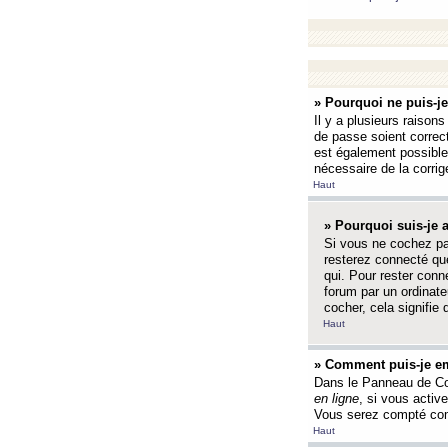
» Pourquoi ne puis-j
Il y a plusieurs raison
de passe soient correct
est également possible q
nécessaire de la corrige
Haut
» Pourquoi suis-je
Si vous ne cochez p
resterez connecté que
qui. Pour rester con
forum par un ordinate
cocher, cela signifie 
Haut
» Comment puis-je em
Dans le Panneau de Con
en ligne
, si vous activ
Vous serez compté com
Haut