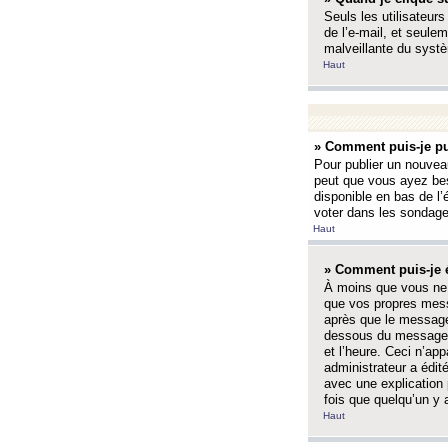
Seuls les utilisateurs
de l’e-mail, et seulem
malveillante du systè
Haut
» Comment puis-je pu
Pour publier un nouveau
peut que vous ayez bes
disponible en bas de l
voter dans les sondage
Haut
» Comment puis-je 
À moins que vous ne 
que vos propres mess
après que le message 
dessous du message l
et l’heure. Ceci n’ap
administrateur a édit
avec une explication
fois que quelqu’un y 
Haut