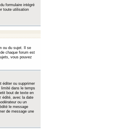
 du formulaire intégré
 toute utilisation
 ou du sujet. Il se
s de chaque forum est
sujets, vous pouvez
 éditer ou supprimer
 limité dans le temps
tit bout de texte en
 édité, avec la date
 modérateur ou un
 édité le message
rimer de message une