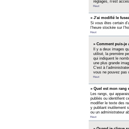
réglages, n’est access
Haut
» J’ai modifié le fuse
Si vous êtes certain d’
l’heure stockée sur l’ho
Haut
» Comment puis-je a
Il y a deux images q
utilisé, la première 
qui indiquent le nom
une plus grande image
C’est à l’administrate
vous ne pouvez pas ut
Haut
» Quel est mon rang 
Les rangs, qui apparai
publiés ou identifient 
modifier le texte des r
y publiant inutilement
ou un administrateur 
Haut
» Quand je clique su