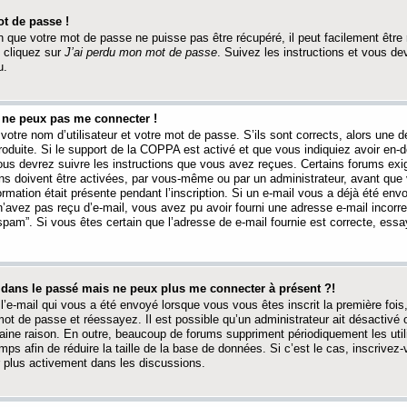
t de passe !
 que votre mot de passe ne puisse pas être récupéré, il peut facilement être ré
 cliquez sur
J’ai perdu mon mot de passe
. Suivez les instructions et vous de
u.
s ne peux pas me connecter !
votre nom d’utilisateur et votre mot de passe. S’ils sont corrects, alors une
produite. Si le support de la COPPA est activé et que vous indiquiez avoir en
 vous devrez suivre les instructions que vous avez reçues. Certains forums ex
ons doivent être activées, par vous-même ou par un administrateur, avant que 
ormation était présente pendant l’inscription. Si un e-mail vous a déjà été env
n’avez pas reçu d’e-mail, vous avez pu avoir fourni une adresse e-mail incorre
“spam”. Si vous êtes certain que l’adresse de e-mail fournie est correcte, ess
t dans le passé mais ne peux plus me connecter à présent ?!
l’e-mail qui vous a été envoyé lorsque vous vous êtes inscrit la première fois
e mot de passe et réessayez. Il est possible qu’un administrateur ait désactivé 
ine raison. En outre, beaucoup de forums suppriment périodiquement les utili
mps afin de réduire la taille de la base de données. Si c’est le cas, inscrive
r plus activement dans les discussions.