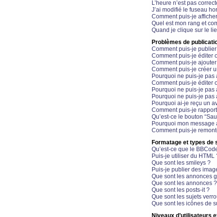
L’heure n’est pas correct
J’ai modifié le fuseau hor
Comment puis-je affiche
Quel est mon rang et com
Quand je clique sur le li
Problèmes de publicati
Comment puis-je publier
Comment puis-je éditer
Comment puis-je ajoute
Comment puis-je créer 
Pourquoi ne puis-je pas 
Comment puis-je éditer 
Pourquoi ne puis-je pas
Pourquoi ne puis-je pas 
Pourquoi ai-je reçu un a
Comment puis-je rappor
Qu’est-ce le bouton “Sauv
Pourquoi mon message a-
Comment puis-je remonte
Formatage et types de 
Qu’est-ce que le BBCod
Puis-je utiliser du HTML 
Que sont les smileys ?
Puis-je publier des imag
Que sont les annonces g
Que sont les annonces ?
Que sont les posts-it ?
Que sont les sujets verro
Que sont les icônes de s
Niveaux d’utilisateurs e