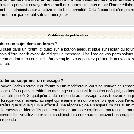
 inscrits peuvent envoyer des e-mail aux autres utilisateurs par l’intermédiaire
ent si l’administrateur a activé cette fonctionnalité. Cela à pour but d’empêcher
me e-mail par les utilisateurs anonymes.
Problèmes de publication
blier un sujet dans un forum ?
 sujet dans un forum, cliquez sur le bouton adéquat situé sur l’écran du forum
oin d’être inscrit avant de rédiger un message. Une liste de vos permission
’écran du forum ou du sujet. Par exemple : vous pouvez publier de nouveaux 
s, etc.
éditer ou supprimer un message ?
soyez l’administrateur du forum ou un modérateur, vous ne pouvez seulement
ages. Vous pouvez éditer un message en cliquant le bouton adéquat, parfois
ait été publié. Si quelqu’un a déjà répondu au message, vous trouverez un pe
orsque vous revenez au sujet qui énumère le nombre de fois que vous l’avez
paraîtra que si quelqu’un a effectué une réponse ; cela n’apparaîtra pas si un
é le message, bien qu’ils puissent laisser une note expliquant pourquoi ils ont
 personelle. Veuillez noter que les utilisateurs normaux ne peuvent pas supp
a répondu.