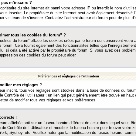
 pas m’inscrire ?
ropriétaire du site Internet ait banni votre adresse IP ou interdit le nom d’utili
vous inscrire. Le propriétaire du site Internet peut avoir également désactivé l’
 visiteurs de s’inscrire. Contactez l’administrateur du forum pour de plus d’
rimer tous les cookies du forum” ?
ookies du forum” efface les cookies crées par le forum qui conservent votre au
e forum. Cela fournit également des fonctionnalités telles que l’enregistrement
u, si cela a été activé par le propriétaire du forum. Si vous avez des probl
uppression des cookies du forum peut aider.
Préférences et réglages de l’utilisateur
difier mes réglages ?
teur inscrit, tous vos réglages sont stockés dans la base de données du forum
e Contrôle de l’utilisateur ; un lien qui peut généralement être trouvé en hau
tra de modifier tous vos réglages et vos préférences.
correcte !
heure affichée soit sur un fuseau horaire différent de celui dans lequel vous ête
 de Contrôle de l’Utilisateur et modifiez le fuseau horaire pour trouver votre z
ork, Sydney, etc. Veuillez noter que la modification du fuseau horaire, comm