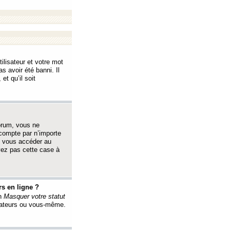
ilisateur et votre mot
s avoir été banni. Il
et qu’il soit
orum, vous ne
 compte par n’importe
i vous accéder au
oyez pas cette case à
s en ligne ?
on
Masquer votre statut
érateurs ou vous-même.