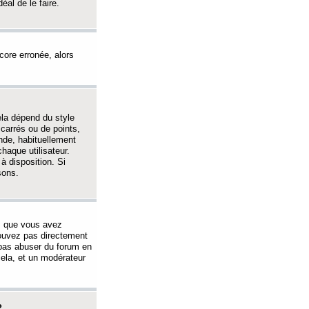
éal de le faire.
ncore erronée, alors
ela dépend du style
 carrés ou de points,
nde, habituellement
haque utilisateur.
à disposition. Si
sons.
s que vous avez
 pouvez pas directement
 pas abuser du forum en
ela, et un modérateur
?