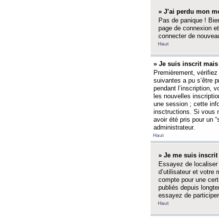
» J’ai perdu mon mo
Pas de panique ! Bien
page de connexion et
connecter de nouvea
Haut
» Je suis inscrit mai
Premièrement, vérifiez 
suivantes a pu s’être 
pendant l’inscription,
les nouvelles inscripti
une session ; cette inf
insctructions. Si vous 
avoir été pris pour un 
administrateur.
Haut
» Je me suis inscri
Essayez de localiser 
d’utilisateur et votr
compte pour une certa
publiés depuis longte
essayez de participe
Haut