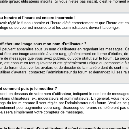
ible qu’aux utilisateurs inscrits. Si vous n’êtes pas inscrit, c’est le moment id
au horaire et l’heure est encore incorrecte !
avoir réglé le fuseau horaire et l’heure d’été correctement et que l’heure est e
rloge du serveur est incorrecte et les administrateurs devront la corriger.
fficher une image sous mon nom d’utilisateur ?
ui peuvent apparaître sous un nom d’utilisateur en regardant les messages. C
peut être une image associée à votre rang, généralement en forme d’étoiles, de
bre de messages que vous avez publiés, ou votre statut sur le forum. La seco
, est connue en tant qu’avatar et est généralement unique ou personnelle à c
ur du forum d’activer les avatars et de décider de la manière dont ils sont mis 
iliser d’avatars, contactez l’administrateur du forum et demandez lui ses rai
et comment puis-je le modifier ?
ssent en-dessous de votre nom d’utilisateur, indiquent le nombre de message
certains utilisateurs, ex. modérateurs et administateurs. En général, vous ne
angs du forum comme il sont réglés par l’administrateur du forum. Veuillez ne
 seulement pour augmenter votre rang. Beaucoup de forums ne toléreront pas c
abaissera simplement votre compteur de messages.
r le lien de l’e-mail d’un utilisateur, il m’est demandé de me connecter 