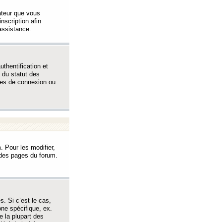
sateur que vous
inscription afin
assistance.
thentification et
 du statut des
èmes de connexion ou
. Pour les modifier,
t des pages du forum.
s. Si c’est le cas,
one spécifique, ex.
e la plupart des