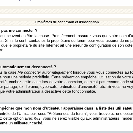
Problèmes de connexion et d’inscription
e pas me connecter ?
s qui peuvent en être la cause. Premièrement, assurez-vous que votre nom d’ut
s. Si ils le sont, contactez le propriétaire du forum pour vous assurer de ne pa
ue le propriétaire du site Internet ait une erreur de configuration de son côté, 
r.
 automatiquement déconnecté ?
as la case
Me connecter automatiquement
lorsque vous vous connectez au f
 pour une période prédéfinie. Cette prévention empêche l’utilisation de votre
necté, cochez cette case lors de votre connexion, ce n’est pas recommandé s
ur partagé, ex. librairie, cybercafé, ordinateur d’université, etc. Si vous ne v
que votre administrateur a désactivé cette fonctionnalité.
pêcher que mon nom d’utisateur apparaisse dans la liste des utilisateur
trôle de l’Utilisateur, sous “Préférences du forum”, vous trouverez une opti
ez cette option avec
, vous ne serez visible qu’aux administrateurs, mod
Oui
me un utilisateur caché.