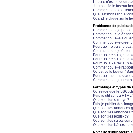
L’heure n’est pas correct
J’ai modifié le fuseau hor
Comment puis-je affiche
Quel est mon rang et com
Quand je clique sur le li
Problèmes de publicati
Comment puis-je publier
Comment puis-je éditer
Comment puis-je ajoute
Comment puis-je créer 
Pourquoi ne puis-je pas 
Comment puis-je éditer 
Pourquoi ne puis-je pas
Pourquoi ne puis-je pas 
Pourquoi ai-je reçu un a
Comment puis-je rappor
Qu’est-ce le bouton “Sauv
Pourquoi mon message a-
Comment puis-je remonte
Formatage et types de 
Qu’est-ce que le BBCod
Puis-je utiliser du HTML 
Que sont les smileys ?
Puis-je publier des imag
Que sont les annonces g
Que sont les annonces ?
Que sont les posts-it ?
Que sont les sujets verro
Que sont les icônes de s
Niveaux d’utilisateurs e