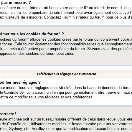
 pas m’inscrire ?
ropriétaire du site Internet ait banni votre adresse IP ou interdit le nom d’utili
vous inscrire. Le propriétaire du site Internet peut avoir également désactivé l’
 visiteurs de s’inscrire. Contactez l’administrateur du forum pour de plus d’
rimer tous les cookies du forum” ?
ookies du forum” efface les cookies crées par le forum qui conservent votre au
e forum. Cela fournit également des fonctionnalités telles que l’enregistrement
u, si cela a été activé par le propriétaire du forum. Si vous avez des probl
uppression des cookies du forum peut aider.
Préférences et réglages de l’utilisateur
difier mes réglages ?
teur inscrit, tous vos réglages sont stockés dans la base de données du forum
e Contrôle de l’utilisateur ; un lien qui peut généralement être trouvé en hau
tra de modifier tous vos réglages et vos préférences.
correcte !
heure affichée soit sur un fuseau horaire différent de celui dans lequel vous ête
 de Contrôle de l’Utilisateur et modifiez le fuseau horaire pour trouver votre z
ork, Sydney, etc. Veuillez noter que la modification du fuseau horaire, comm