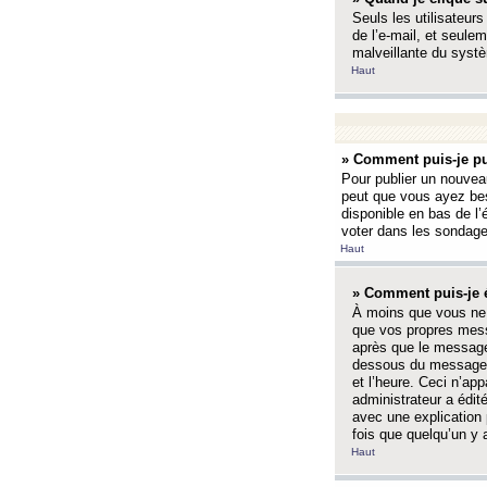
Seuls les utilisateurs
de l’e-mail, et seulem
malveillante du systè
Haut
» Comment puis-je pu
Pour publier un nouveau
peut que vous ayez bes
disponible en bas de l
voter dans les sondage
Haut
» Comment puis-je 
À moins que vous ne 
que vos propres mess
après que le message 
dessous du message l
et l’heure. Ceci n’ap
administrateur a édit
avec une explication
fois que quelqu’un y 
Haut