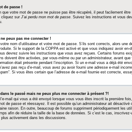
t de passe !
 que votre mot de passe ne puisse pas être récupéré, il peut facilement être ré
 cliquez sur
J’ai perdu mon mot de passe
. Suivez les instructions et vous de
u.
s ne peux pas me connecter !
votre nom d’utilisateur et votre mot de passe. S’ils sont corrects, alors une
produite. Si le support de la COPPA est activé et que vous indiquiez avoir en
 vous devrez suivre les instructions que vous avez reçues. Certains forums ex
ons doivent être activées, par vous-même ou par un administrateur, avant que 
ormation était présente pendant l’inscription. Si un e-mail vous a déjà été env
n’avez pas reçu d’e-mail, vous avez pu avoir fourni une adresse e-mail incorre
“spam”. Si vous êtes certain que l’adresse de e-mail fournie est correcte, ess
t dans le passé mais ne peux plus me connecter à présent ?!
l’e-mail qui vous a été envoyé lorsque vous vous êtes inscrit la première fois
e mot de passe et réessayez. Il est possible qu’un administrateur ait désactivé 
ine raison. En outre, beaucoup de forums suppriment périodiquement les utili
mps afin de réduire la taille de la base de données. Si c’est le cas, inscrive
r plus activement dans les discussions.