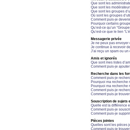
Que sont les administrat
Que sont les modérateur
Que sont les groupes d’ut
Où sont les groupes d’uti
Comment puis-je devenir
Pourquoi certains groupe
Qu’est-ce qu’un “Groupe d
Qu’est-ce que le lien “L’
Messagerie privée
Je ne peux pas envoyer 
Je continue à recevoir d
J’ai reçu un spam ou un 
Amis et ignorés
Que sont mes listes d’am
Comment puis-je ajouter 
Recherche dans les fo
Comment puis-je recherc
Pourquoi ma recherche n
Pourquoi ma recherche r
Comment puis-je recherch
Comment puis-je trouver
Souscription de sujets e
Quelle est la différence e
Comment puis-je souscrir
Comment puis-je supprim
Pièces jointes
Quelles sont les pièces j
Comment puis-je trouver 