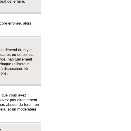
éal de le faire.
ncore erronée, alors
ela dépend du style
 carrés ou de points,
nde, habituellement
haque utilisateur.
à disposition. Si
sons.
s que vous avez
 pouvez pas directement
 pas abuser du forum en
ela, et un modérateur
?