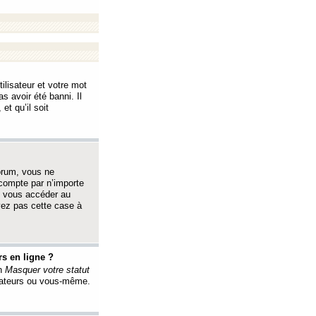
ilisateur et votre mot
s avoir été banni. Il
et qu’il soit
orum, vous ne
 compte par n’importe
i vous accéder au
oyez pas cette case à
s en ligne ?
on
Masquer votre statut
érateurs ou vous-même.