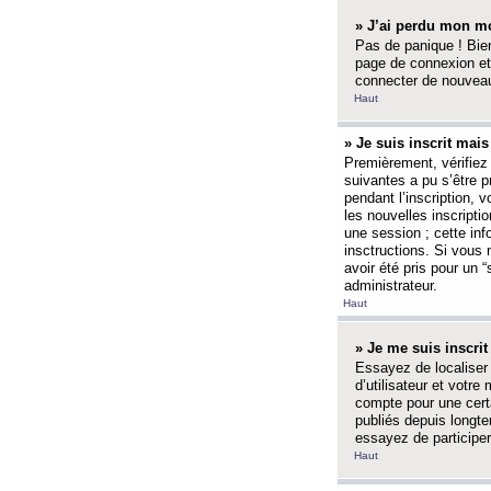
» J’ai perdu mon mo
Pas de panique ! Bien
page de connexion et
connecter de nouvea
Haut
» Je suis inscrit mai
Premièrement, vérifiez 
suivantes a pu s’être 
pendant l’inscription,
les nouvelles inscripti
une session ; cette inf
insctructions. Si vous 
avoir été pris pour un 
administrateur.
Haut
» Je me suis inscri
Essayez de localiser 
d’utilisateur et votr
compte pour une certa
publiés depuis longte
essayez de participe
Haut