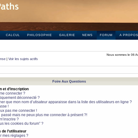
CALCUL
PHILOSOPHIE
GALERIE
NEWS
FORUM
A PROPO
Nous sommes le 06 A
onse
|
Voir les sujets actifs
Foire Aux Questions
et d’inscription
 me connecter ?
tiquement déconnecté ?
 que mon nom d’utisateur apparaisse dans la liste des utilisateurs en ligne ?
sse !
peux pas me connecter !
le passé mais ne peux plus me connecter à présent ?!
m’inscrire ?
ous les cookies du forum” ?
de l’utilisateur
r mes réglages ?