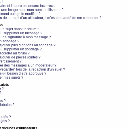
e !
aire et l’heure est encore incorrecte !
r une image sous mon nom d’utilisateur ?
ment puis-je le modifier ?
en de l’e-mail d’un utilisateur, il m’est demandé de me connecter ?
on
 un sujet dans un forum ?
 ou supprimer un message ?
r une signature à mon message ?
un sondage ?
ajouter plus d’options au sondage ?
ou supprimer un sondage ?
 accéder au forum ?
ajouter de pièces jointes ?
vertissement ?
ter des messages à un modérateur ?
egarder” lors de la rédaction d’un sujet ?
t-il besoin d’être approuvé ?
r mes sujets ?
sujets
e ?
?
es ?
lobales ?
uillés ?
ujets ?
t groupes d’utilisateurs