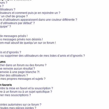
eurs ?
s ?
ilisateurs ?
lisateurs et comment puis-je en rejoindre un ?
 un chef de groupe ?
s d’utilisateurs apparaissent dans une couleur différente ?
’utilisateurs par défaut” ?
équipe” ?
de messages privés !
es messages privés non désirés !
em-mail abusif de quelqu’un sur ce forum !
is et d’ignorés ?
ou supprimer des utilisateurs de mes listes d’amis et d’ignorés ?
rums
her dans un forum ou des forums ?
e renvoie aucun résultat ?
envoie à une page blanche ?!
er des utilisateurs ?
 mes propres messages et sujets ?
t favoris
ntre la mise en favori et la souscription ?
e à un forum ou à un sujet spécifique ?
er mes souscriptions ?
ointes autorisées sur ce forum ?
toutes mes pièces jointes ?