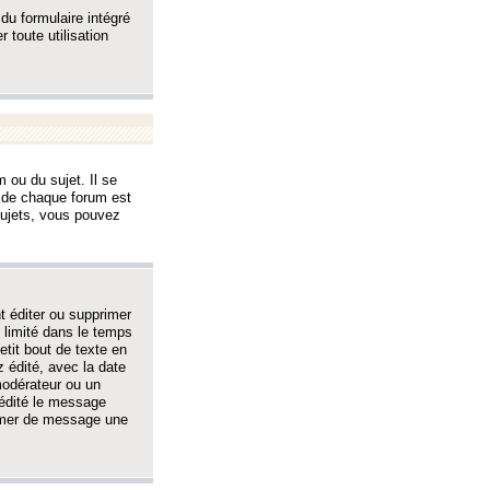
 du formulaire intégré
 toute utilisation
 ou du sujet. Il se
s de chaque forum est
sujets, vous pouvez
 éditer ou supprimer
 limité dans le temps
tit bout de texte en
 édité, avec la date
 modérateur ou un
 édité le message
rimer de message une