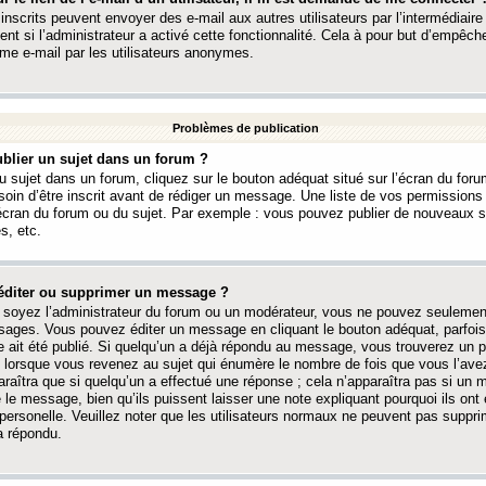
 inscrits peuvent envoyer des e-mail aux autres utilisateurs par l’intermédiaire
ent si l’administrateur a activé cette fonctionnalité. Cela à pour but d’empêcher
me e-mail par les utilisateurs anonymes.
Problèmes de publication
blier un sujet dans un forum ?
 sujet dans un forum, cliquez sur le bouton adéquat situé sur l’écran du forum
oin d’être inscrit avant de rédiger un message. Une liste de vos permission
’écran du forum ou du sujet. Par exemple : vous pouvez publier de nouveaux 
s, etc.
éditer ou supprimer un message ?
soyez l’administrateur du forum ou un modérateur, vous ne pouvez seulement
ages. Vous pouvez éditer un message en cliquant le bouton adéquat, parfois
ait été publié. Si quelqu’un a déjà répondu au message, vous trouverez un pe
orsque vous revenez au sujet qui énumère le nombre de fois que vous l’avez
paraîtra que si quelqu’un a effectué une réponse ; cela n’apparaîtra pas si un
é le message, bien qu’ils puissent laisser une note expliquant pourquoi ils ont
 personelle. Veuillez noter que les utilisateurs normaux ne peuvent pas supp
a répondu.