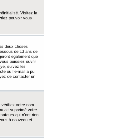
initialisé. Visitez la
vriez pouvoir vous
 des deux choses
-dessous de 13 ans de
igeront également que
vous puissiez ouvrir
oyé, suivez les
cte ou l’e-mail a pu
ayez de contacter un
, vérifiez votre nom
ou ait supprimé votre
sateurs qui n’ont rien
z-vous à nouveau et