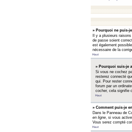
» Pourquoi ne puis-j
Il y a plusieurs raison
de passe soient correct
est également possible q
nécessaire de la corrige
Haut
» Pourquoi suis-je
Si vous ne cochez p
resterez connecté que
qui. Pour rester con
forum par un ordinate
cocher, cela signifie 
Haut
» Comment puis-je em
Dans le Panneau de Con
en ligne
, si vous activ
Vous serez compté com
Haut