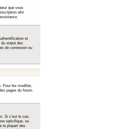
sateur que vous
inscription afin
assistance.
thentification et
 du statut des
èmes de connexion ou
. Pour les modifier,
t des pages du forum.
s. Si c’est le cas,
one spécifique, ex.
e la plupart des