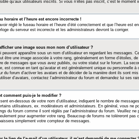
ible qu’aux utilisateurs inscrits. Si vous n’êtes pas inscrit, c’est le moment id
au horaire et l’heure est encore incorrecte !
avoir réglé le fuseau horaire et l’heure d’été correctement et que l’heure est e
rloge du serveur est incorrecte et les administrateurs devront la corriger.
fficher une image sous mon nom d’utilisateur ?
ui peuvent apparaître sous un nom d’utilisateur en regardant les messages. C
peut être une image associée à votre rang, généralement en forme d’étoiles, de
bre de messages que vous avez publiés, ou votre statut sur le forum. La seco
, est connue en tant qu’avatar et est généralement unique ou personnelle à c
ur du forum d’activer les avatars et de décider de la manière dont ils sont mis 
iliser d’avatars, contactez l’administrateur du forum et demandez lui ses rai
et comment puis-je le modifier ?
ssent en-dessous de votre nom d’utilisateur, indiquent le nombre de message
certains utilisateurs, ex. modérateurs et administateurs. En général, vous ne
angs du forum comme il sont réglés par l’administrateur du forum. Veuillez ne
 seulement pour augmenter votre rang. Beaucoup de forums ne toléreront pas c
abaissera simplement votre compteur de messages.
r le lien de l’e-mail d’un utilisateur, il m’est demandé de me connecter 