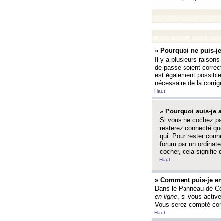
» Pourquoi ne puis-j
Il y a plusieurs raison
de passe soient correct
est également possible q
nécessaire de la corrige
Haut
» Pourquoi suis-je
Si vous ne cochez p
resterez connecté que
qui. Pour rester con
forum par un ordinate
cocher, cela signifie 
Haut
» Comment puis-je em
Dans le Panneau de Con
en ligne
, si vous activ
Vous serez compté com
Haut