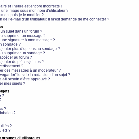
e !
aire et l’heure est encore incorrecte !
r une image sous mon nom d’utilisateur ?
ment puis-je le modifier ?
en de l’e-mail d’un utilisateur, il m’est demandé de me connecter ?
on
 un sujet dans un forum ?
 ou supprimer un message ?
r une signature à mon message ?
un sondage ?
ajouter plus d’options au sondage ?
ou supprimer un sondage ?
 accéder au forum ?
ajouter de pièces jointes ?
vertissement ?
ter des messages à un modérateur ?
egarder” lors de la rédaction d’un sujet ?
t-il besoin d’être approuvé ?
r mes sujets ?
sujets
e ?
?
es ?
lobales ?
uillés ?
ujets ?
t groupes d’utilisateurs