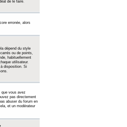
éal de le faire.
ncore erronée, alors
ela dépend du style
 carrés ou de points,
nde, habituellement
haque utilisateur.
à disposition. Si
sons.
s que vous avez
 pouvez pas directement
 pas abuser du forum en
ela, et un modérateur
?