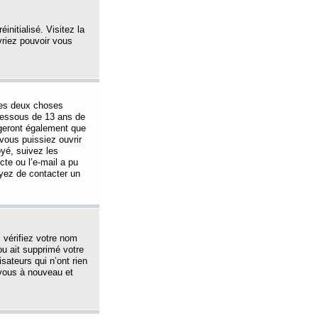
initialisé. Visitez la
vriez pouvoir vous
 des deux choses
-dessous de 13 ans de
igeront également que
vous puissiez ouvrir
oyé, suivez les
cte ou l’e-mail a pu
ayez de contacter un
, vérifiez votre nom
ou ait supprimé votre
sateurs qui n’ont rien
z-vous à nouveau et