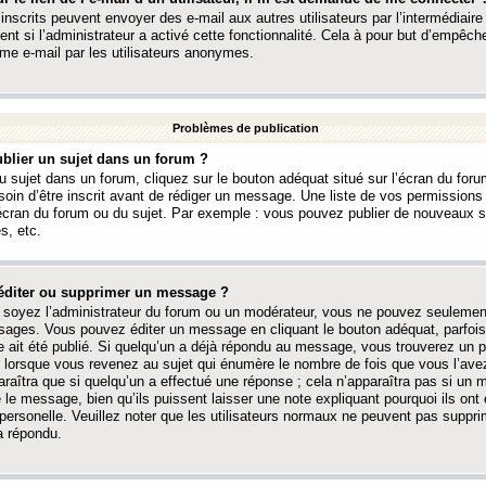
 inscrits peuvent envoyer des e-mail aux autres utilisateurs par l’intermédiaire
ent si l’administrateur a activé cette fonctionnalité. Cela à pour but d’empêcher
me e-mail par les utilisateurs anonymes.
Problèmes de publication
blier un sujet dans un forum ?
 sujet dans un forum, cliquez sur le bouton adéquat situé sur l’écran du forum
oin d’être inscrit avant de rédiger un message. Une liste de vos permission
’écran du forum ou du sujet. Par exemple : vous pouvez publier de nouveaux 
s, etc.
éditer ou supprimer un message ?
soyez l’administrateur du forum ou un modérateur, vous ne pouvez seulement
ages. Vous pouvez éditer un message en cliquant le bouton adéquat, parfois
ait été publié. Si quelqu’un a déjà répondu au message, vous trouverez un pe
orsque vous revenez au sujet qui énumère le nombre de fois que vous l’avez
paraîtra que si quelqu’un a effectué une réponse ; cela n’apparaîtra pas si un
é le message, bien qu’ils puissent laisser une note expliquant pourquoi ils ont
 personelle. Veuillez noter que les utilisateurs normaux ne peuvent pas supp
a répondu.