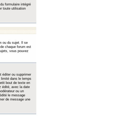
 du formulaire intégré
 toute utilisation
 ou du sujet. Il se
s de chaque forum est
sujets, vous pouvez
 éditer ou supprimer
 limité dans le temps
tit bout de texte en
 édité, avec la date
 modérateur ou un
 édité le message
rimer de message une