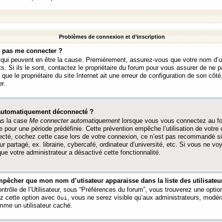
Problèmes de connexion et d’inscription
e pas me connecter ?
s qui peuvent en être la cause. Premièrement, assurez-vous que votre nom d’ut
s. Si ils le sont, contactez le propriétaire du forum pour vous assurer de ne pa
ue le propriétaire du site Internet ait une erreur de configuration de son côté, 
r.
 automatiquement déconnecté ?
as la case
Me connecter automatiquement
lorsque vous vous connectez au f
 pour une période prédéfinie. Cette prévention empêche l’utilisation de votre
necté, cochez cette case lors de votre connexion, ce n’est pas recommandé s
ur partagé, ex. librairie, cybercafé, ordinateur d’université, etc. Si vous ne v
que votre administrateur a désactivé cette fonctionnalité.
pêcher que mon nom d’utisateur apparaisse dans la liste des utilisateur
trôle de l’Utilisateur, sous “Préférences du forum”, vous trouverez une opti
ez cette option avec
, vous ne serez visible qu’aux administrateurs, mod
Oui
me un utilisateur caché.