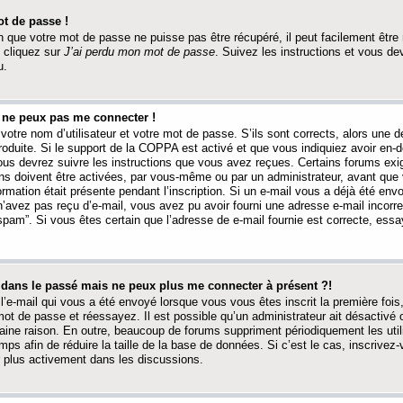
t de passe !
 que votre mot de passe ne puisse pas être récupéré, il peut facilement être ré
 cliquez sur
J’ai perdu mon mot de passe
. Suivez les instructions et vous de
u.
s ne peux pas me connecter !
votre nom d’utilisateur et votre mot de passe. S’ils sont corrects, alors une
produite. Si le support de la COPPA est activé et que vous indiquiez avoir en
 vous devrez suivre les instructions que vous avez reçues. Certains forums ex
ons doivent être activées, par vous-même ou par un administrateur, avant que 
ormation était présente pendant l’inscription. Si un e-mail vous a déjà été env
n’avez pas reçu d’e-mail, vous avez pu avoir fourni une adresse e-mail incorre
“spam”. Si vous êtes certain que l’adresse de e-mail fournie est correcte, ess
t dans le passé mais ne peux plus me connecter à présent ?!
l’e-mail qui vous a été envoyé lorsque vous vous êtes inscrit la première fois
e mot de passe et réessayez. Il est possible qu’un administrateur ait désactivé 
ine raison. En outre, beaucoup de forums suppriment périodiquement les utili
mps afin de réduire la taille de la base de données. Si c’est le cas, inscrive
r plus activement dans les discussions.