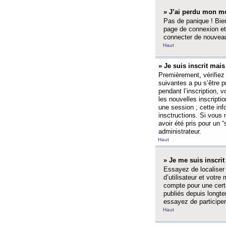
» J’ai perdu mon mo
Pas de panique ! Bien
page de connexion et
connecter de nouvea
Haut
» Je suis inscrit mai
Premièrement, vérifiez 
suivantes a pu s’être 
pendant l’inscription,
les nouvelles inscripti
une session ; cette inf
insctructions. Si vous 
avoir été pris pour un 
administrateur.
Haut
» Je me suis inscri
Essayez de localiser 
d’utilisateur et votr
compte pour une certa
publiés depuis longte
essayez de participe
Haut