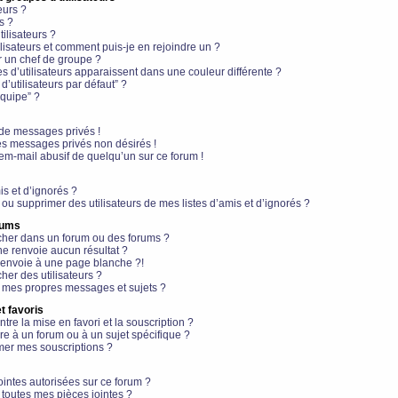
eurs ?
s ?
ilisateurs ?
lisateurs et comment puis-je en rejoindre un ?
 un chef de groupe ?
s d’utilisateurs apparaissent dans une couleur différente ?
’utilisateurs par défaut” ?
équipe” ?
de messages privés !
es messages privés non désirés !
em-mail abusif de quelqu’un sur ce forum !
is et d’ignorés ?
ou supprimer des utilisateurs de mes listes d’amis et d’ignorés ?
rums
her dans un forum ou des forums ?
e renvoie aucun résultat ?
envoie à une page blanche ?!
er des utilisateurs ?
 mes propres messages et sujets ?
t favoris
ntre la mise en favori et la souscription ?
e à un forum ou à un sujet spécifique ?
er mes souscriptions ?
ointes autorisées sur ce forum ?
toutes mes pièces jointes ?