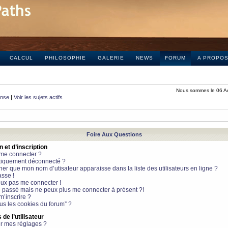
CALCUL
PHILOSOPHIE
GALERIE
NEWS
FORUM
A PROPO
Nous sommes le 06 A
onse
|
Voir les sujets actifs
Foire Aux Questions
et d’inscription
 me connecter ?
tiquement déconnecté ?
 que mon nom d’utisateur apparaisse dans la liste des utilisateurs en ligne ?
sse !
peux pas me connecter !
le passé mais ne peux plus me connecter à présent ?!
m’inscrire ?
ous les cookies du forum” ?
de l’utilisateur
r mes réglages ?