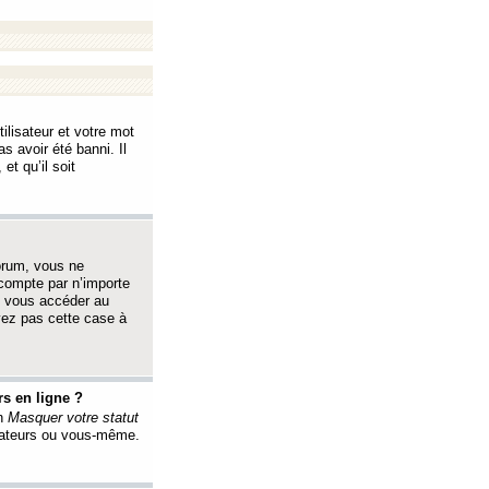
ilisateur et votre mot
s avoir été banni. Il
et qu’il soit
orum, vous ne
 compte par n’importe
i vous accéder au
oyez pas cette case à
s en ligne ?
on
Masquer votre statut
érateurs ou vous-même.