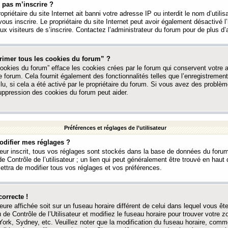
 pas m’inscrire ?
ropriétaire du site Internet ait banni votre adresse IP ou interdit le nom d’utili
vous inscrire. Le propriétaire du site Internet peut avoir également désactivé l’
 visiteurs de s’inscrire. Contactez l’administrateur du forum pour de plus d’
rimer tous les cookies du forum” ?
ookies du forum” efface les cookies crées par le forum qui conservent votre au
e forum. Cela fournit également des fonctionnalités telles que l’enregistrement
u, si cela a été activé par le propriétaire du forum. Si vous avez des probl
uppression des cookies du forum peut aider.
Préférences et réglages de l’utilisateur
difier mes réglages ?
teur inscrit, tous vos réglages sont stockés dans la base de données du forum
e Contrôle de l’utilisateur ; un lien qui peut généralement être trouvé en hau
tra de modifier tous vos réglages et vos préférences.
correcte !
heure affichée soit sur un fuseau horaire différent de celui dans lequel vous ête
 de Contrôle de l’Utilisateur et modifiez le fuseau horaire pour trouver votre z
ork, Sydney, etc. Veuillez noter que la modification du fuseau horaire, comm