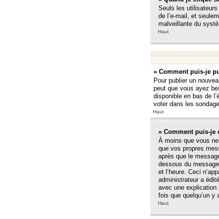
Seuls les utilisateurs
de l’e-mail, et seulem
malveillante du systè
Haut
» Comment puis-je pu
Pour publier un nouveau
peut que vous ayez bes
disponible en bas de l
voter dans les sondage
Haut
» Comment puis-je 
À moins que vous ne 
que vos propres mess
après que le message 
dessous du message l
et l’heure. Ceci n’ap
administrateur a édit
avec une explication
fois que quelqu’un y 
Haut