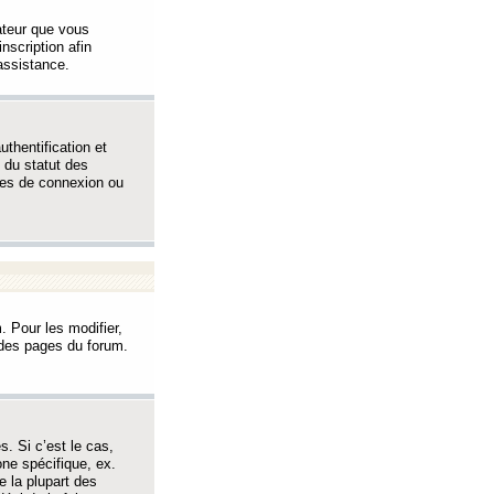
sateur que vous
inscription afin
assistance.
thentification et
 du statut des
èmes de connexion ou
. Pour les modifier,
t des pages du forum.
s. Si c’est le cas,
one spécifique, ex.
e la plupart des