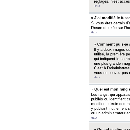
réglages, n’est access
Haut
» J’ai modifié le fuse
Si vous êtes certain d’
l’heure stockée sur l’ho
Haut
» Comment puis-je a
Il y a deux images q
utilisé, la première 
qui indiquent le nom
une plus grande image
C’est à l’administrate
vous ne pouvez pas ut
Haut
» Quel est mon rang 
Les rangs, qui apparai
publiés ou identifient 
modifier le texte des r
y publiant inutilement
ou un administrateur 
Haut
» Quand je clique su