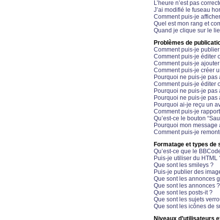
L’heure n’est pas correct
J’ai modifié le fuseau hor
Comment puis-je affiche
Quel est mon rang et com
Quand je clique sur le li
Problèmes de publicati
Comment puis-je publier
Comment puis-je éditer
Comment puis-je ajoute
Comment puis-je créer 
Pourquoi ne puis-je pas 
Comment puis-je éditer 
Pourquoi ne puis-je pas
Pourquoi ne puis-je pas 
Pourquoi ai-je reçu un a
Comment puis-je rappor
Qu’est-ce le bouton “Sauv
Pourquoi mon message a-
Comment puis-je remonte
Formatage et types de 
Qu’est-ce que le BBCod
Puis-je utiliser du HTML 
Que sont les smileys ?
Puis-je publier des imag
Que sont les annonces g
Que sont les annonces ?
Que sont les posts-it ?
Que sont les sujets verro
Que sont les icônes de s
Niveaux d’utilisateurs e