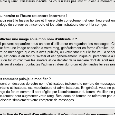
ible qu’aux utilisateurs inscrits. Si vous n’êtes pas inscrit, c’est le moment id
au horaire et l’heure est encore incorrecte !
avoir réglé le fuseau horaire et l’heure d’été correctement et que l’heure est e
rloge du serveur est incorrecte et les administrateurs devront la corriger.
fficher une image sous mon nom d’utilisateur ?
ui peuvent apparaître sous un nom d’utilisateur en regardant les messages. C
peut être une image associée à votre rang, généralement en forme d’étoiles, de
bre de messages que vous avez publiés, ou votre statut sur le forum. La seco
, est connue en tant qu’avatar et est généralement unique ou personnelle à c
ur du forum d’activer les avatars et de décider de la manière dont ils sont mis 
iliser d’avatars, contactez l’administrateur du forum et demandez lui ses rai
et comment puis-je le modifier ?
ssent en-dessous de votre nom d’utilisateur, indiquent le nombre de message
certains utilisateurs, ex. modérateurs et administateurs. En général, vous ne
angs du forum comme il sont réglés par l’administrateur du forum. Veuillez ne
 seulement pour augmenter votre rang. Beaucoup de forums ne toléreront pas c
abaissera simplement votre compteur de messages.
r le lien de l’e-mail d’un utilisateur, il m’est demandé de me connecter 