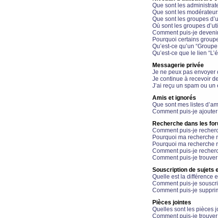
Que sont les administrat
Que sont les modérateur
Que sont les groupes d’ut
Où sont les groupes d’uti
Comment puis-je devenir
Pourquoi certains groupe
Qu’est-ce qu’un “Groupe d
Qu’est-ce que le lien “L’
Messagerie privée
Je ne peux pas envoyer 
Je continue à recevoir d
J’ai reçu un spam ou un 
Amis et ignorés
Que sont mes listes d’am
Comment puis-je ajouter 
Recherche dans les fo
Comment puis-je recherc
Pourquoi ma recherche n
Pourquoi ma recherche r
Comment puis-je recherch
Comment puis-je trouver
Souscription de sujets e
Quelle est la différence e
Comment puis-je souscrir
Comment puis-je supprim
Pièces jointes
Quelles sont les pièces j
Comment puis-je trouver 