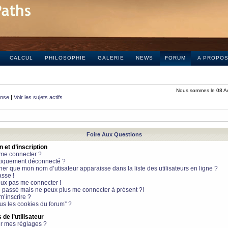
CALCUL
PHILOSOPHIE
GALERIE
NEWS
FORUM
A PROPO
Nous sommes le 08 A
onse
|
Voir les sujets actifs
Foire Aux Questions
et d’inscription
 me connecter ?
tiquement déconnecté ?
 que mon nom d’utisateur apparaisse dans la liste des utilisateurs en ligne ?
sse !
peux pas me connecter !
le passé mais ne peux plus me connecter à présent ?!
m’inscrire ?
ous les cookies du forum” ?
de l’utilisateur
r mes réglages ?