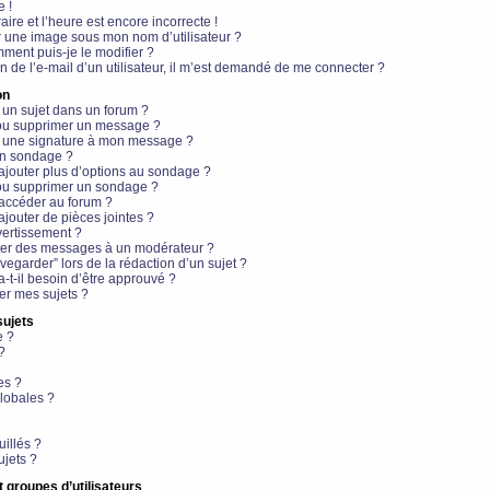
e !
aire et l’heure est encore incorrecte !
r une image sous mon nom d’utilisateur ?
ment puis-je le modifier ?
en de l’e-mail d’un utilisateur, il m’est demandé de me connecter ?
on
 un sujet dans un forum ?
 ou supprimer un message ?
r une signature à mon message ?
un sondage ?
ajouter plus d’options au sondage ?
ou supprimer un sondage ?
 accéder au forum ?
ajouter de pièces jointes ?
vertissement ?
ter des messages à un modérateur ?
egarder” lors de la rédaction d’un sujet ?
t-il besoin d’être approuvé ?
r mes sujets ?
sujets
e ?
?
es ?
lobales ?
uillés ?
ujets ?
t groupes d’utilisateurs