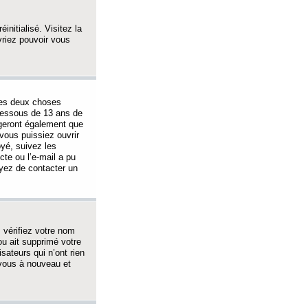
initialisé. Visitez la
vriez pouvoir vous
 des deux choses
-dessous de 13 ans de
igeront également que
vous puissiez ouvrir
oyé, suivez les
cte ou l’e-mail a pu
ayez de contacter un
, vérifiez votre nom
ou ait supprimé votre
sateurs qui n’ont rien
z-vous à nouveau et