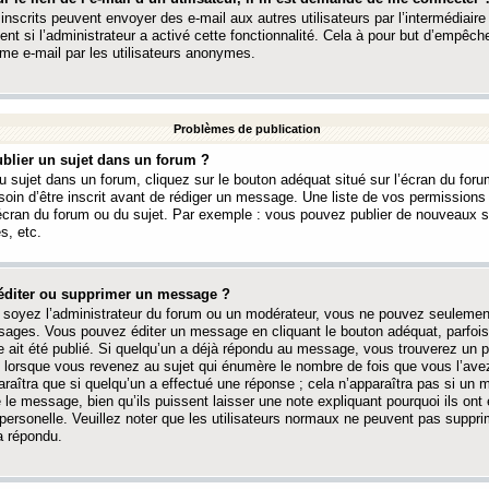
 inscrits peuvent envoyer des e-mail aux autres utilisateurs par l’intermédiaire
ent si l’administrateur a activé cette fonctionnalité. Cela à pour but d’empêcher
me e-mail par les utilisateurs anonymes.
Problèmes de publication
blier un sujet dans un forum ?
 sujet dans un forum, cliquez sur le bouton adéquat situé sur l’écran du forum
oin d’être inscrit avant de rédiger un message. Une liste de vos permission
’écran du forum ou du sujet. Par exemple : vous pouvez publier de nouveaux 
s, etc.
éditer ou supprimer un message ?
soyez l’administrateur du forum ou un modérateur, vous ne pouvez seulement
ages. Vous pouvez éditer un message en cliquant le bouton adéquat, parfois
ait été publié. Si quelqu’un a déjà répondu au message, vous trouverez un pe
orsque vous revenez au sujet qui énumère le nombre de fois que vous l’avez
paraîtra que si quelqu’un a effectué une réponse ; cela n’apparaîtra pas si un
é le message, bien qu’ils puissent laisser une note expliquant pourquoi ils ont
 personelle. Veuillez noter que les utilisateurs normaux ne peuvent pas supp
a répondu.