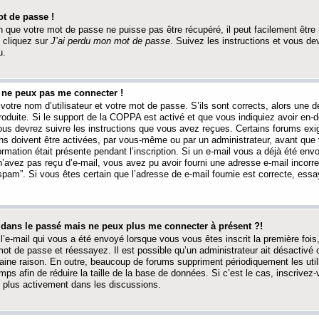
t de passe !
 que votre mot de passe ne puisse pas être récupéré, il peut facilement être ré
 cliquez sur
J’ai perdu mon mot de passe
. Suivez les instructions et vous de
u.
s ne peux pas me connecter !
votre nom d’utilisateur et votre mot de passe. S’ils sont corrects, alors une
produite. Si le support de la COPPA est activé et que vous indiquiez avoir en
 vous devrez suivre les instructions que vous avez reçues. Certains forums ex
ons doivent être activées, par vous-même ou par un administrateur, avant que 
ormation était présente pendant l’inscription. Si un e-mail vous a déjà été env
n’avez pas reçu d’e-mail, vous avez pu avoir fourni une adresse e-mail incorre
“spam”. Si vous êtes certain que l’adresse de e-mail fournie est correcte, ess
t dans le passé mais ne peux plus me connecter à présent ?!
l’e-mail qui vous a été envoyé lorsque vous vous êtes inscrit la première fois
e mot de passe et réessayez. Il est possible qu’un administrateur ait désactivé 
ine raison. En outre, beaucoup de forums suppriment périodiquement les utili
mps afin de réduire la taille de la base de données. Si c’est le cas, inscrive
r plus activement dans les discussions.