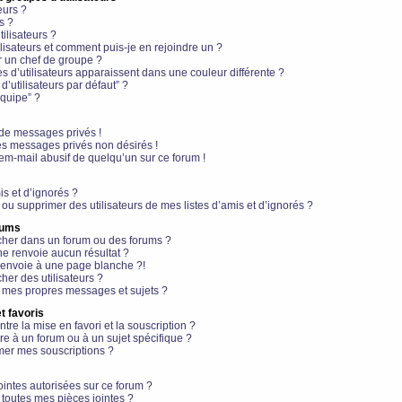
eurs ?
s ?
ilisateurs ?
lisateurs et comment puis-je en rejoindre un ?
 un chef de groupe ?
s d’utilisateurs apparaissent dans une couleur différente ?
’utilisateurs par défaut” ?
équipe” ?
de messages privés !
es messages privés non désirés !
em-mail abusif de quelqu’un sur ce forum !
is et d’ignorés ?
ou supprimer des utilisateurs de mes listes d’amis et d’ignorés ?
rums
her dans un forum ou des forums ?
e renvoie aucun résultat ?
envoie à une page blanche ?!
er des utilisateurs ?
 mes propres messages et sujets ?
t favoris
ntre la mise en favori et la souscription ?
e à un forum ou à un sujet spécifique ?
er mes souscriptions ?
ointes autorisées sur ce forum ?
toutes mes pièces jointes ?