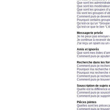
Que sont les administrat
Que sont les modérateur
Que sont les groupes d’ut
Où sont les groupes d’uti
Comment puis-je devenir
Pourquoi certains groupe
Qu’est-ce qu’un “Groupe d
Qu’est-ce que le lien “L’
Messagerie privée
Je ne peux pas envoyer 
Je continue à recevoir d
J’ai reçu un spam ou un 
Amis et ignorés
Que sont mes listes d’am
Comment puis-je ajouter 
Recherche dans les fo
Comment puis-je recherc
Pourquoi ma recherche n
Pourquoi ma recherche r
Comment puis-je recherch
Comment puis-je trouver
Souscription de sujets e
Quelle est la différence e
Comment puis-je souscrir
Comment puis-je supprim
Pièces jointes
Quelles sont les pièces j
Comment puis-je trouver 