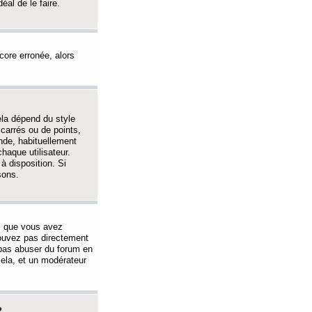
éal de le faire.
ncore erronée, alors
ela dépend du style
 carrés ou de points,
nde, habituellement
haque utilisateur.
à disposition. Si
sons.
s que vous avez
 pouvez pas directement
 pas abuser du forum en
ela, et un modérateur
?