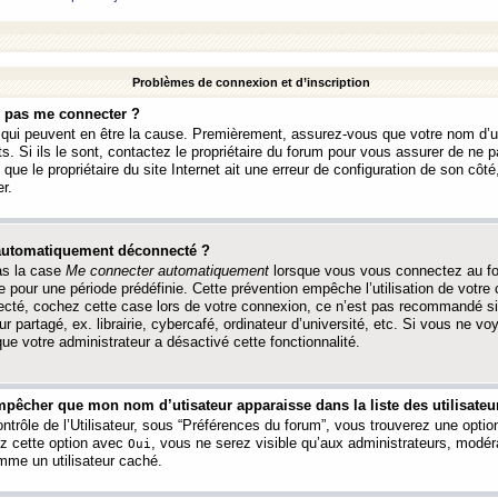
Problèmes de connexion et d’inscription
e pas me connecter ?
s qui peuvent en être la cause. Premièrement, assurez-vous que votre nom d’ut
s. Si ils le sont, contactez le propriétaire du forum pour vous assurer de ne pa
ue le propriétaire du site Internet ait une erreur de configuration de son côté, 
r.
 automatiquement déconnecté ?
as la case
Me connecter automatiquement
lorsque vous vous connectez au f
 pour une période prédéfinie. Cette prévention empêche l’utilisation de votre
necté, cochez cette case lors de votre connexion, ce n’est pas recommandé s
ur partagé, ex. librairie, cybercafé, ordinateur d’université, etc. Si vous ne v
que votre administrateur a désactivé cette fonctionnalité.
pêcher que mon nom d’utisateur apparaisse dans la liste des utilisateur
trôle de l’Utilisateur, sous “Préférences du forum”, vous trouverez une opti
ez cette option avec
, vous ne serez visible qu’aux administrateurs, mod
Oui
me un utilisateur caché.