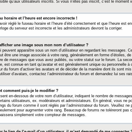
ible qu’aux utilisateurs inscrits. Si vous n’êtes pas inscrit, c’est le moment id
au horaire et l’heure est encore incorrecte !
avoir réglé le fuseau horaire et l’heure d’été correctement et que l’heure est e
rloge du serveur est incorrecte et les administrateurs devront la corriger.
fficher une image sous mon nom d’utilisateur ?
ui peuvent apparaître sous un nom d’utilisateur en regardant les messages. C
peut être une image associée à votre rang, généralement en forme d’étoiles, de
bre de messages que vous avez publiés, ou votre statut sur le forum. La seco
, est connue en tant qu’avatar et est généralement unique ou personnelle à c
ur du forum d’activer les avatars et de décider de la manière dont ils sont mis 
iliser d’avatars, contactez l’administrateur du forum et demandez lui ses rai
et comment puis-je le modifier ?
ssent en-dessous de votre nom d’utilisateur, indiquent le nombre de message
certains utilisateurs, ex. modérateurs et administateurs. En général, vous ne
angs du forum comme il sont réglés par l’administrateur du forum. Veuillez ne
 seulement pour augmenter votre rang. Beaucoup de forums ne toléreront pas c
abaissera simplement votre compteur de messages.
r le lien de l’e-mail d’un utilisateur, il m’est demandé de me connecter 