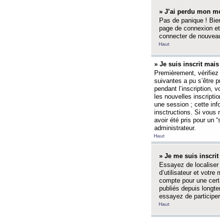
» J’ai perdu mon mo
Pas de panique ! Bien
page de connexion et
connecter de nouvea
Haut
» Je suis inscrit mai
Premièrement, vérifiez 
suivantes a pu s’être 
pendant l’inscription,
les nouvelles inscripti
une session ; cette inf
insctructions. Si vous 
avoir été pris pour un 
administrateur.
Haut
» Je me suis inscri
Essayez de localiser 
d’utilisateur et votr
compte pour une certa
publiés depuis longte
essayez de participe
Haut