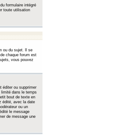
 du formulaire intégré
 toute utilisation
 ou du sujet. Il se
s de chaque forum est
sujets, vous pouvez
 éditer ou supprimer
 limité dans le temps
tit bout de texte en
 édité, avec la date
 modérateur ou un
 édité le message
rimer de message une