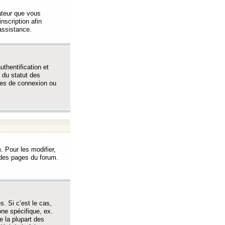
sateur que vous
inscription afin
assistance.
thentification et
 du statut des
èmes de connexion ou
. Pour les modifier,
t des pages du forum.
s. Si c’est le cas,
one spécifique, ex.
e la plupart des