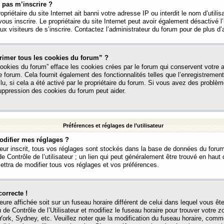
 pas m’inscrire ?
ropriétaire du site Internet ait banni votre adresse IP ou interdit le nom d’utili
vous inscrire. Le propriétaire du site Internet peut avoir également désactivé l’
 visiteurs de s’inscrire. Contactez l’administrateur du forum pour de plus d’
rimer tous les cookies du forum” ?
ookies du forum” efface les cookies crées par le forum qui conservent votre au
e forum. Cela fournit également des fonctionnalités telles que l’enregistrement
u, si cela a été activé par le propriétaire du forum. Si vous avez des probl
uppression des cookies du forum peut aider.
Préférences et réglages de l’utilisateur
difier mes réglages ?
teur inscrit, tous vos réglages sont stockés dans la base de données du forum
e Contrôle de l’utilisateur ; un lien qui peut généralement être trouvé en hau
tra de modifier tous vos réglages et vos préférences.
correcte !
heure affichée soit sur un fuseau horaire différent de celui dans lequel vous ête
 de Contrôle de l’Utilisateur et modifiez le fuseau horaire pour trouver votre z
ork, Sydney, etc. Veuillez noter que la modification du fuseau horaire, comm