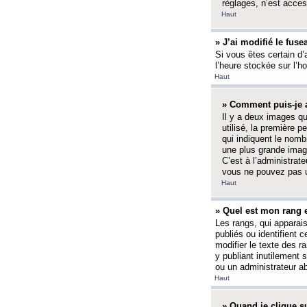
réglages, n’est access
Haut
» J’ai modifié le fuse
Si vous êtes certain d’
l’heure stockée sur l’ho
Haut
» Comment puis-je a
Il y a deux images q
utilisé, la première 
qui indiquent le nom
une plus grande image
C’est à l’administrate
vous ne pouvez pas ut
Haut
» Quel est mon rang 
Les rangs, qui apparai
publiés ou identifient 
modifier le texte des r
y publiant inutilement
ou un administrateur 
Haut
» Quand je clique su