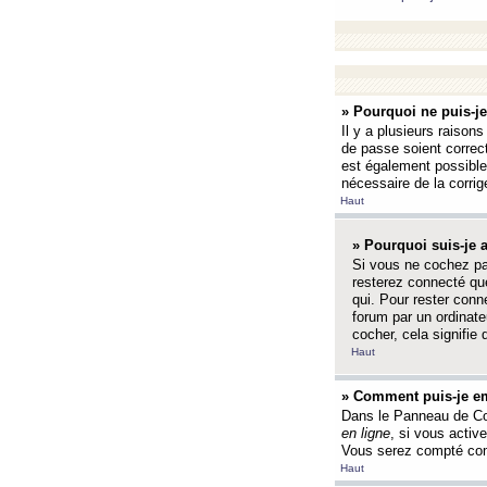
» Pourquoi ne puis-j
Il y a plusieurs raison
de passe soient correct
est également possible q
nécessaire de la corrige
Haut
» Pourquoi suis-je
Si vous ne cochez p
resterez connecté que
qui. Pour rester con
forum par un ordinate
cocher, cela signifie 
Haut
» Comment puis-je em
Dans le Panneau de Con
en ligne
, si vous activ
Vous serez compté com
Haut