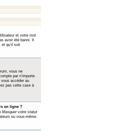
ilisateur et votre mot
s avoir été banni. Il
et qu’il soit
orum, vous ne
 compte par n’importe
i vous accéder au
oyez pas cette case à
s en ligne ?
on
Masquer votre statut
érateurs ou vous-même.