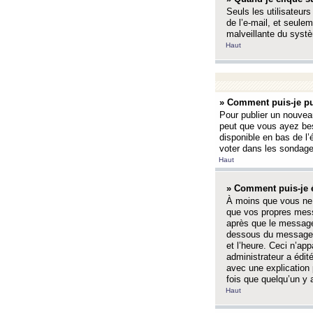
Seuls les utilisateurs
de l’e-mail, et seulem
malveillante du systè
Haut
» Comment puis-je pu
Pour publier un nouveau
peut que vous ayez bes
disponible en bas de l
voter dans les sondage
Haut
» Comment puis-je 
À moins que vous ne 
que vos propres mess
après que le message 
dessous du message l
et l’heure. Ceci n’ap
administrateur a édit
avec une explication
fois que quelqu’un y 
Haut