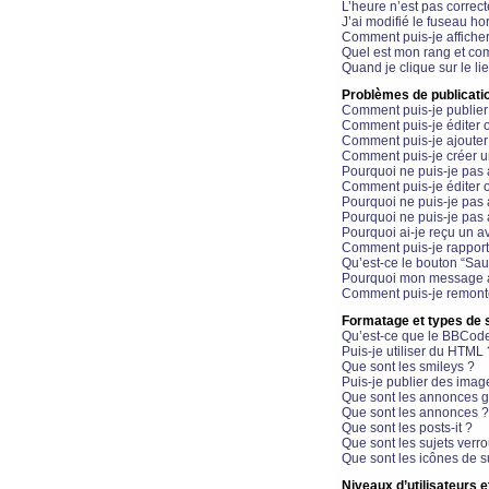
L’heure n’est pas correct
J’ai modifié le fuseau hor
Comment puis-je affiche
Quel est mon rang et com
Quand je clique sur le li
Problèmes de publicati
Comment puis-je publier
Comment puis-je éditer
Comment puis-je ajoute
Comment puis-je créer 
Pourquoi ne puis-je pas 
Comment puis-je éditer 
Pourquoi ne puis-je pas
Pourquoi ne puis-je pas 
Pourquoi ai-je reçu un a
Comment puis-je rappor
Qu’est-ce le bouton “Sauv
Pourquoi mon message a-
Comment puis-je remonte
Formatage et types de 
Qu’est-ce que le BBCod
Puis-je utiliser du HTML 
Que sont les smileys ?
Puis-je publier des imag
Que sont les annonces g
Que sont les annonces ?
Que sont les posts-it ?
Que sont les sujets verro
Que sont les icônes de s
Niveaux d’utilisateurs e