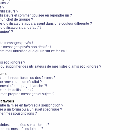
eurs ?
s ?
ilisateurs ?
lisateurs et comment puis-je en rejoindre un ?
 un chef de groupe ?
s d’utilisateurs apparaissent dans une couleur différente ?
’utilisateurs par défaut” ?
équipe” ?
de messages privés !
es messages privés non désirés !
em-mail abusif de quelqu’un sur ce forum !
is et d’ignorés ?
ou supprimer des utilisateurs de mes listes d’amis et d’ignorés ?
rums
her dans un forum ou des forums ?
e renvoie aucun résultat ?
envoie à une page blanche ?!
er des utilisateurs ?
 mes propres messages et sujets ?
t favoris
ntre la mise en favori et la souscription ?
e à un forum ou à un sujet spécifique ?
er mes souscriptions ?
ointes autorisées sur ce forum ?
toutes mes pièces jointes ?