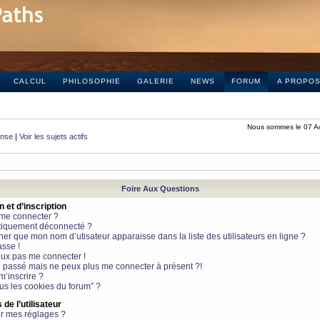
CALCUL
PHILOSOPHIE
GALERIE
NEWS
FORUM
A PROPO
Nous sommes le 07 A
onse
|
Voir les sujets actifs
Foire Aux Questions
et d’inscription
 me connecter ?
tiquement déconnecté ?
 que mon nom d’utisateur apparaisse dans la liste des utilisateurs en ligne ?
sse !
peux pas me connecter !
le passé mais ne peux plus me connecter à présent ?!
m’inscrire ?
ous les cookies du forum” ?
de l’utilisateur
r mes réglages ?