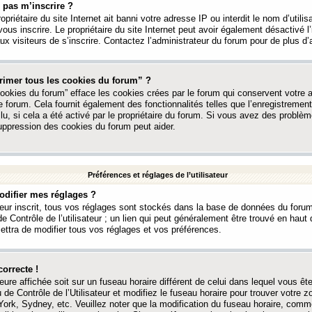
 pas m’inscrire ?
ropriétaire du site Internet ait banni votre adresse IP ou interdit le nom d’utili
vous inscrire. Le propriétaire du site Internet peut avoir également désactivé l’
 visiteurs de s’inscrire. Contactez l’administrateur du forum pour de plus d’
rimer tous les cookies du forum” ?
ookies du forum” efface les cookies crées par le forum qui conservent votre au
e forum. Cela fournit également des fonctionnalités telles que l’enregistrement
u, si cela a été activé par le propriétaire du forum. Si vous avez des probl
uppression des cookies du forum peut aider.
Préférences et réglages de l’utilisateur
difier mes réglages ?
teur inscrit, tous vos réglages sont stockés dans la base de données du forum
e Contrôle de l’utilisateur ; un lien qui peut généralement être trouvé en hau
tra de modifier tous vos réglages et vos préférences.
correcte !
heure affichée soit sur un fuseau horaire différent de celui dans lequel vous ête
 de Contrôle de l’Utilisateur et modifiez le fuseau horaire pour trouver votre z
ork, Sydney, etc. Veuillez noter que la modification du fuseau horaire, comm