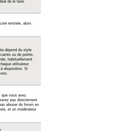
éal de le faire.
ncore erronée, alors
ela dépend du style
 carrés ou de points,
nde, habituellement
haque utilisateur.
à disposition. Si
sons.
s que vous avez
 pouvez pas directement
 pas abuser du forum en
ela, et un modérateur
?