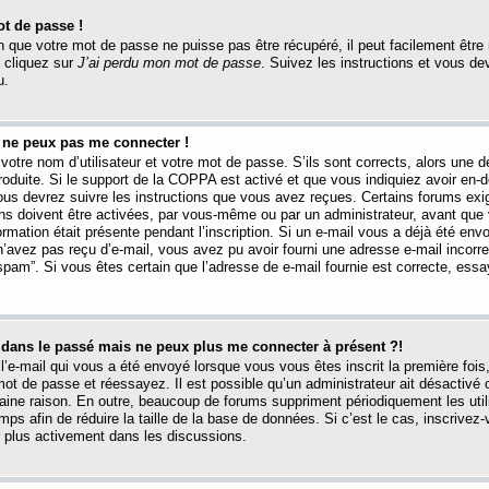
t de passe !
 que votre mot de passe ne puisse pas être récupéré, il peut facilement être ré
 cliquez sur
J’ai perdu mon mot de passe
. Suivez les instructions et vous de
u.
s ne peux pas me connecter !
votre nom d’utilisateur et votre mot de passe. S’ils sont corrects, alors une
produite. Si le support de la COPPA est activé et que vous indiquiez avoir en
 vous devrez suivre les instructions que vous avez reçues. Certains forums ex
ons doivent être activées, par vous-même ou par un administrateur, avant que 
ormation était présente pendant l’inscription. Si un e-mail vous a déjà été env
n’avez pas reçu d’e-mail, vous avez pu avoir fourni une adresse e-mail incorre
“spam”. Si vous êtes certain que l’adresse de e-mail fournie est correcte, ess
t dans le passé mais ne peux plus me connecter à présent ?!
l’e-mail qui vous a été envoyé lorsque vous vous êtes inscrit la première fois
e mot de passe et réessayez. Il est possible qu’un administrateur ait désactivé 
ine raison. En outre, beaucoup de forums suppriment périodiquement les utili
mps afin de réduire la taille de la base de données. Si c’est le cas, inscrive
r plus activement dans les discussions.