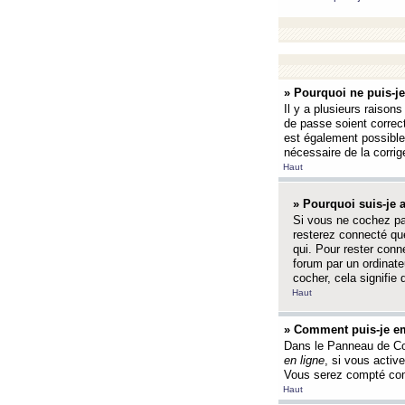
» Pourquoi ne puis-j
Il y a plusieurs raison
de passe soient correct
est également possible q
nécessaire de la corrige
Haut
» Pourquoi suis-je
Si vous ne cochez p
resterez connecté que
qui. Pour rester con
forum par un ordinate
cocher, cela signifie 
Haut
» Comment puis-je em
Dans le Panneau de Con
en ligne
, si vous activ
Vous serez compté com
Haut