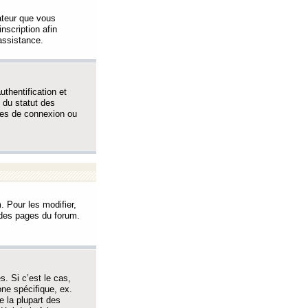
sateur que vous
inscription afin
assistance.
thentification et
 du statut des
èmes de connexion ou
. Pour les modifier,
t des pages du forum.
s. Si c’est le cas,
one spécifique, ex.
e la plupart des