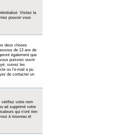
initialisé. Visitez la
vriez pouvoir vous
 des deux choses
-dessous de 13 ans de
igeront également que
vous puissiez ouvrir
oyé, suivez les
cte ou l’e-mail a pu
ayez de contacter un
, vérifiez votre nom
ou ait supprimé votre
sateurs qui n’ont rien
z-vous à nouveau et