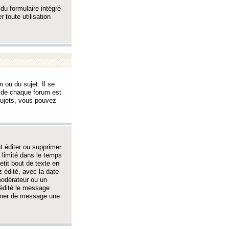
 du formulaire intégré
 toute utilisation
 ou du sujet. Il se
s de chaque forum est
sujets, vous pouvez
 éditer ou supprimer
 limité dans le temps
tit bout de texte en
 édité, avec la date
 modérateur ou un
 édité le message
rimer de message une