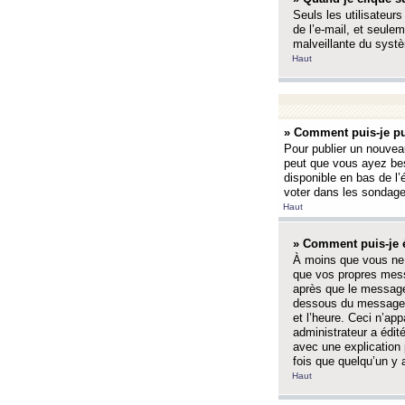
Seuls les utilisateurs
de l’e-mail, et seulem
malveillante du systè
Haut
» Comment puis-je pu
Pour publier un nouveau
peut que vous ayez bes
disponible en bas de l
voter dans les sondage
Haut
» Comment puis-je 
À moins que vous ne 
que vos propres mess
après que le message 
dessous du message l
et l’heure. Ceci n’ap
administrateur a édit
avec une explication
fois que quelqu’un y 
Haut