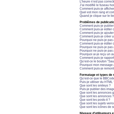
L’heure n’est pas correct
J’ai modifié le fuseau hor
Comment puis-je affiche
Quel est mon rang et com
Quand je clique sur le li
Problèmes de publicati
Comment puis-je publier
Comment puis-je éditer
Comment puis-je ajoute
Comment puis-je créer 
Pourquoi ne puis-je pas 
Comment puis-je éditer 
Pourquoi ne puis-je pas
Pourquoi ne puis-je pas 
Pourquoi ai-je reçu un a
Comment puis-je rappor
Qu’est-ce le bouton “Sauv
Pourquoi mon message a-
Comment puis-je remonte
Formatage et types de 
Qu’est-ce que le BBCod
Puis-je utiliser du HTML 
Que sont les smileys ?
Puis-je publier des imag
Que sont les annonces g
Que sont les annonces ?
Que sont les posts-it ?
Que sont les sujets verro
Que sont les icônes de s
Niveaux d’utilisateurs e