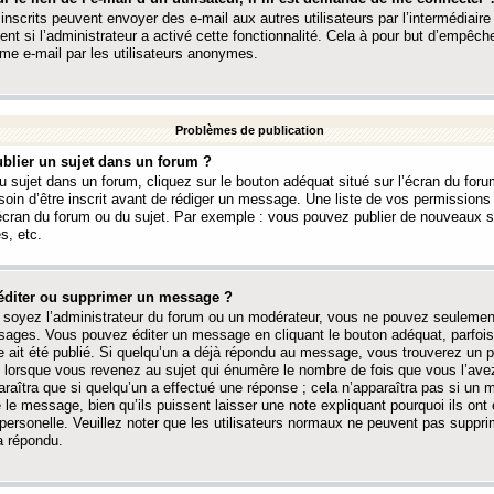
 inscrits peuvent envoyer des e-mail aux autres utilisateurs par l’intermédiaire
ent si l’administrateur a activé cette fonctionnalité. Cela à pour but d’empêcher
me e-mail par les utilisateurs anonymes.
Problèmes de publication
blier un sujet dans un forum ?
 sujet dans un forum, cliquez sur le bouton adéquat situé sur l’écran du forum
oin d’être inscrit avant de rédiger un message. Une liste de vos permission
’écran du forum ou du sujet. Par exemple : vous pouvez publier de nouveaux 
s, etc.
éditer ou supprimer un message ?
soyez l’administrateur du forum ou un modérateur, vous ne pouvez seulement
ages. Vous pouvez éditer un message en cliquant le bouton adéquat, parfois
ait été publié. Si quelqu’un a déjà répondu au message, vous trouverez un pe
orsque vous revenez au sujet qui énumère le nombre de fois que vous l’avez
paraîtra que si quelqu’un a effectué une réponse ; cela n’apparaîtra pas si un
é le message, bien qu’ils puissent laisser une note expliquant pourquoi ils ont
 personelle. Veuillez noter que les utilisateurs normaux ne peuvent pas supp
a répondu.