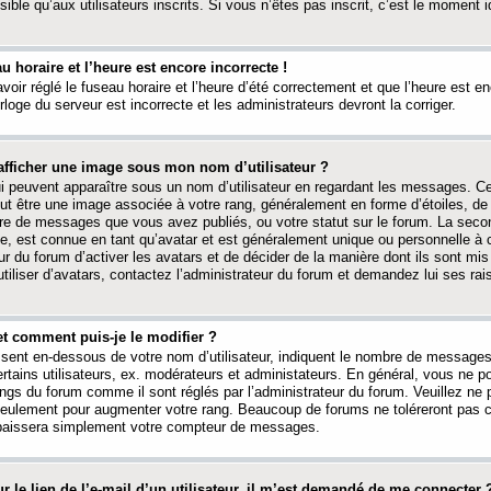
ible qu’aux utilisateurs inscrits. Si vous n’êtes pas inscrit, c’est le moment id
au horaire et l’heure est encore incorrecte !
avoir réglé le fuseau horaire et l’heure d’été correctement et que l’heure est e
rloge du serveur est incorrecte et les administrateurs devront la corriger.
fficher une image sous mon nom d’utilisateur ?
ui peuvent apparaître sous un nom d’utilisateur en regardant les messages. C
peut être une image associée à votre rang, généralement en forme d’étoiles, de
bre de messages que vous avez publiés, ou votre statut sur le forum. La seco
, est connue en tant qu’avatar et est généralement unique ou personnelle à c
ur du forum d’activer les avatars et de décider de la manière dont ils sont mis 
iliser d’avatars, contactez l’administrateur du forum et demandez lui ses rai
et comment puis-je le modifier ?
ssent en-dessous de votre nom d’utilisateur, indiquent le nombre de message
certains utilisateurs, ex. modérateurs et administateurs. En général, vous ne
angs du forum comme il sont réglés par l’administrateur du forum. Veuillez ne
 seulement pour augmenter votre rang. Beaucoup de forums ne toléreront pas c
abaissera simplement votre compteur de messages.
r le lien de l’e-mail d’un utilisateur, il m’est demandé de me connecter 