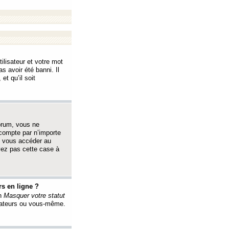
ilisateur et votre mot
s avoir été banni. Il
et qu’il soit
orum, vous ne
 compte par n’importe
i vous accéder au
oyez pas cette case à
s en ligne ?
on
Masquer votre statut
érateurs ou vous-même.