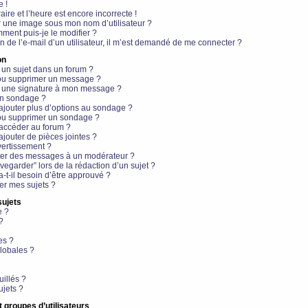
e !
aire et l’heure est encore incorrecte !
r une image sous mon nom d’utilisateur ?
ment puis-je le modifier ?
en de l’e-mail d’un utilisateur, il m’est demandé de me connecter ?
on
 un sujet dans un forum ?
 ou supprimer un message ?
r une signature à mon message ?
un sondage ?
ajouter plus d’options au sondage ?
ou supprimer un sondage ?
 accéder au forum ?
ajouter de pièces jointes ?
vertissement ?
ter des messages à un modérateur ?
egarder” lors de la rédaction d’un sujet ?
t-il besoin d’être approuvé ?
r mes sujets ?
sujets
e ?
?
es ?
lobales ?
uillés ?
ujets ?
t groupes d’utilisateurs