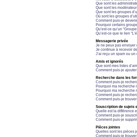
Que sont les administrat
Que sont les modérateur
Que sont les groupes d’ut
Où sont les groupes d’uti
Comment puis-je devenir
Pourquoi certains groupe
Qu’est-ce qu’un “Groupe d
Qu’est-ce que le lien “L’
Messagerie privée
Je ne peux pas envoyer 
Je continue à recevoir d
J’ai reçu un spam ou un 
Amis et ignorés
Que sont mes listes d’am
Comment puis-je ajouter 
Recherche dans les fo
Comment puis-je recherc
Pourquoi ma recherche n
Pourquoi ma recherche r
Comment puis-je recherch
Comment puis-je trouver
Souscription de sujets e
Quelle est la différence e
Comment puis-je souscrir
Comment puis-je supprim
Pièces jointes
Quelles sont les pièces j
Comment puis-je trouver 