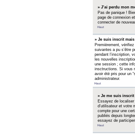
» J’ai perdu mon mo
Pas de panique ! Bien
page de connexion et
connecter de nouvea
Haut
» Je suis inscrit mai
Premièrement, vérifiez 
suivantes a pu s’être 
pendant l’inscription,
les nouvelles inscripti
une session ; cette inf
insctructions. Si vous 
avoir été pris pour un 
administrateur.
Haut
» Je me suis inscri
Essayez de localiser 
d’utilisateur et votr
compte pour une certa
publiés depuis longte
essayez de participe
Haut