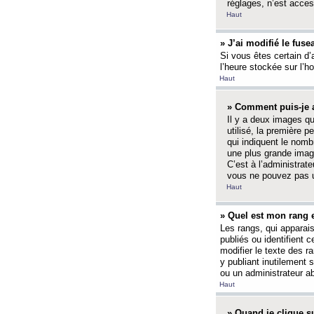
réglages, n’est access
Haut
» J’ai modifié le fuse
Si vous êtes certain d’
l’heure stockée sur l’ho
Haut
» Comment puis-je a
Il y a deux images q
utilisé, la première 
qui indiquent le nom
une plus grande image
C’est à l’administrate
vous ne pouvez pas ut
Haut
» Quel est mon rang 
Les rangs, qui apparai
publiés ou identifient 
modifier le texte des r
y publiant inutilement
ou un administrateur 
Haut
» Quand je clique su