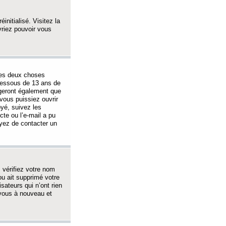
initialisé. Visitez la
vriez pouvoir vous
 des deux choses
-dessous de 13 ans de
igeront également que
vous puissiez ouvrir
oyé, suivez les
cte ou l’e-mail a pu
ayez de contacter un
, vérifiez votre nom
ou ait supprimé votre
sateurs qui n’ont rien
z-vous à nouveau et