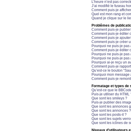
L’heure n’est pas correct
J’ai modifié le fuseau hor
Comment puis-je affiche
Quel est mon rang et com
Quand je clique sur le li
Problèmes de publicati
Comment puis-je publier
Comment puis-je éditer
Comment puis-je ajoute
Comment puis-je créer 
Pourquoi ne puis-je pas 
Comment puis-je éditer 
Pourquoi ne puis-je pas
Pourquoi ne puis-je pas 
Pourquoi ai-je reçu un a
Comment puis-je rappor
Qu’est-ce le bouton “Sauv
Pourquoi mon message a-
Comment puis-je remonte
Formatage et types de 
Qu’est-ce que le BBCod
Puis-je utiliser du HTML 
Que sont les smileys ?
Puis-je publier des imag
Que sont les annonces g
Que sont les annonces ?
Que sont les posts-it ?
Que sont les sujets verro
Que sont les icônes de s
Niveaux d’utilisateurs e