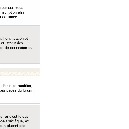
sateur que vous
inscription afin
assistance.
thentification et
 du statut des
èmes de connexion ou
. Pour les modifier,
t des pages du forum.
s. Si c’est le cas,
one spécifique, ex.
e la plupart des