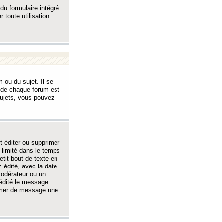
 du formulaire intégré
 toute utilisation
 ou du sujet. Il se
s de chaque forum est
sujets, vous pouvez
 éditer ou supprimer
 limité dans le temps
tit bout de texte en
 édité, avec la date
 modérateur ou un
 édité le message
rimer de message une