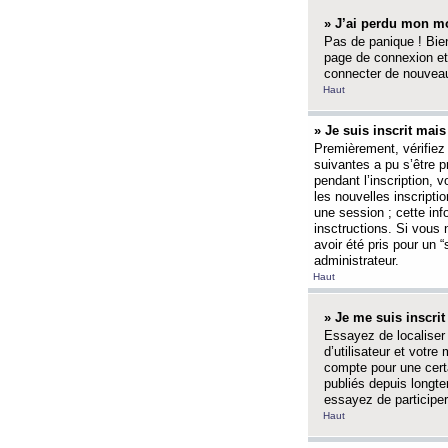
» J’ai perdu mon mo
Pas de panique ! Bien
page de connexion et
connecter de nouvea
Haut
» Je suis inscrit mai
Premièrement, vérifiez 
suivantes a pu s’être 
pendant l’inscription,
les nouvelles inscripti
une session ; cette inf
insctructions. Si vous 
avoir été pris pour un 
administrateur.
Haut
» Je me suis inscri
Essayez de localiser 
d’utilisateur et votr
compte pour une certa
publiés depuis longte
essayez de participe
Haut