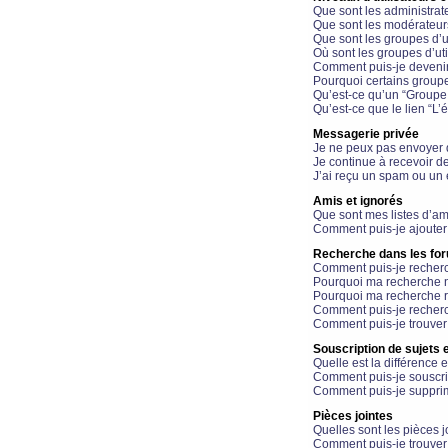
Que sont les administrat
Que sont les modérateur
Que sont les groupes d’ut
Où sont les groupes d’uti
Comment puis-je devenir
Pourquoi certains groupe
Qu’est-ce qu’un “Groupe d
Qu’est-ce que le lien “L’
Messagerie privée
Je ne peux pas envoyer 
Je continue à recevoir d
J’ai reçu un spam ou un 
Amis et ignorés
Que sont mes listes d’am
Comment puis-je ajouter 
Recherche dans les fo
Comment puis-je recherc
Pourquoi ma recherche n
Pourquoi ma recherche r
Comment puis-je recherch
Comment puis-je trouver
Souscription de sujets e
Quelle est la différence e
Comment puis-je souscrir
Comment puis-je supprim
Pièces jointes
Quelles sont les pièces j
Comment puis-je trouver 