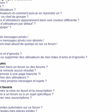
eurs ?
s ?
ilisateurs ?
lisateurs et comment puis-je en rejoindre un ?
 un chef de groupe ?
s d’utilisateurs apparaissent dans une couleur différente ?
’utilisateurs par défaut” ?
équipe” ?
de messages privés !
es messages privés non désirés !
em-mail abusif de quelqu’un sur ce forum !
is et d’ignorés ?
ou supprimer des utilisateurs de mes listes d’amis et d’ignorés ?
rums
her dans un forum ou des forums ?
e renvoie aucun résultat ?
envoie à une page blanche ?!
er des utilisateurs ?
 mes propres messages et sujets ?
t favoris
ntre la mise en favori et la souscription ?
e à un forum ou à un sujet spécifique ?
er mes souscriptions ?
ointes autorisées sur ce forum ?
toutes mes pièces jointes ?