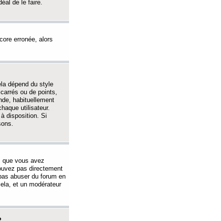
éal de le faire.
ncore erronée, alors
ela dépend du style
 carrés ou de points,
nde, habituellement
haque utilisateur.
à disposition. Si
sons.
s que vous avez
 pouvez pas directement
 pas abuser du forum en
ela, et un modérateur
?