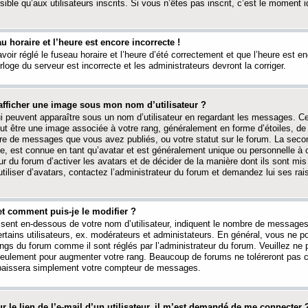
ible qu’aux utilisateurs inscrits. Si vous n’êtes pas inscrit, c’est le moment id
au horaire et l’heure est encore incorrecte !
avoir réglé le fuseau horaire et l’heure d’été correctement et que l’heure est e
rloge du serveur est incorrecte et les administrateurs devront la corriger.
fficher une image sous mon nom d’utilisateur ?
ui peuvent apparaître sous un nom d’utilisateur en regardant les messages. C
peut être une image associée à votre rang, généralement en forme d’étoiles, de
bre de messages que vous avez publiés, ou votre statut sur le forum. La seco
, est connue en tant qu’avatar et est généralement unique ou personnelle à c
ur du forum d’activer les avatars et de décider de la manière dont ils sont mis 
iliser d’avatars, contactez l’administrateur du forum et demandez lui ses rai
et comment puis-je le modifier ?
ssent en-dessous de votre nom d’utilisateur, indiquent le nombre de message
certains utilisateurs, ex. modérateurs et administateurs. En général, vous ne
angs du forum comme il sont réglés par l’administrateur du forum. Veuillez ne
 seulement pour augmenter votre rang. Beaucoup de forums ne toléreront pas c
abaissera simplement votre compteur de messages.
r le lien de l’e-mail d’un utilisateur, il m’est demandé de me connecter 