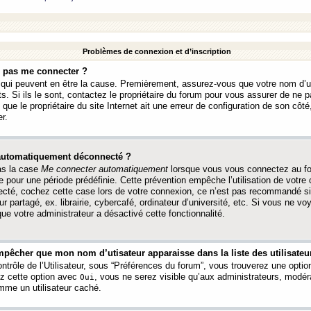
Problèmes de connexion et d’inscription
e pas me connecter ?
s qui peuvent en être la cause. Premièrement, assurez-vous que votre nom d’ut
s. Si ils le sont, contactez le propriétaire du forum pour vous assurer de ne pa
ue le propriétaire du site Internet ait une erreur de configuration de son côté, 
r.
 automatiquement déconnecté ?
as la case
Me connecter automatiquement
lorsque vous vous connectez au f
 pour une période prédéfinie. Cette prévention empêche l’utilisation de votre
necté, cochez cette case lors de votre connexion, ce n’est pas recommandé s
ur partagé, ex. librairie, cybercafé, ordinateur d’université, etc. Si vous ne v
que votre administrateur a désactivé cette fonctionnalité.
pêcher que mon nom d’utisateur apparaisse dans la liste des utilisateur
trôle de l’Utilisateur, sous “Préférences du forum”, vous trouverez une opti
ez cette option avec
, vous ne serez visible qu’aux administrateurs, mod
Oui
me un utilisateur caché.