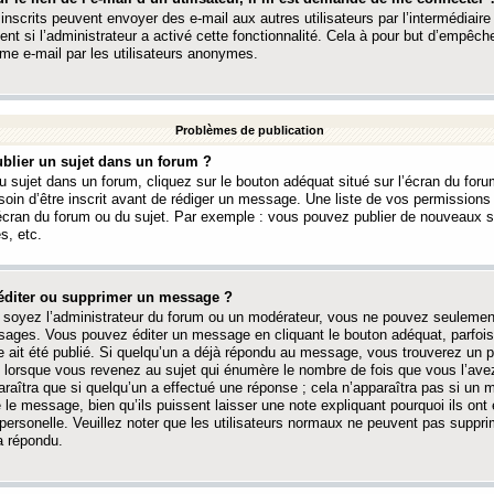
 inscrits peuvent envoyer des e-mail aux autres utilisateurs par l’intermédiaire
ent si l’administrateur a activé cette fonctionnalité. Cela à pour but d’empêcher
me e-mail par les utilisateurs anonymes.
Problèmes de publication
blier un sujet dans un forum ?
 sujet dans un forum, cliquez sur le bouton adéquat situé sur l’écran du forum
oin d’être inscrit avant de rédiger un message. Une liste de vos permission
’écran du forum ou du sujet. Par exemple : vous pouvez publier de nouveaux 
s, etc.
éditer ou supprimer un message ?
soyez l’administrateur du forum ou un modérateur, vous ne pouvez seulement
ages. Vous pouvez éditer un message en cliquant le bouton adéquat, parfois
ait été publié. Si quelqu’un a déjà répondu au message, vous trouverez un pe
orsque vous revenez au sujet qui énumère le nombre de fois que vous l’avez
paraîtra que si quelqu’un a effectué une réponse ; cela n’apparaîtra pas si un
é le message, bien qu’ils puissent laisser une note expliquant pourquoi ils ont
 personelle. Veuillez noter que les utilisateurs normaux ne peuvent pas supp
a répondu.