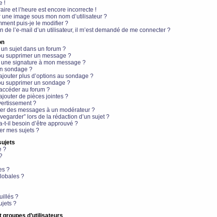
e !
aire et l’heure est encore incorrecte !
r une image sous mon nom d’utilisateur ?
ment puis-je le modifier ?
en de l’e-mail d’un utilisateur, il m’est demandé de me connecter ?
on
 un sujet dans un forum ?
 ou supprimer un message ?
r une signature à mon message ?
un sondage ?
ajouter plus d’options au sondage ?
ou supprimer un sondage ?
 accéder au forum ?
ajouter de pièces jointes ?
vertissement ?
ter des messages à un modérateur ?
egarder” lors de la rédaction d’un sujet ?
t-il besoin d’être approuvé ?
r mes sujets ?
sujets
e ?
?
es ?
lobales ?
uillés ?
ujets ?
t groupes d’utilisateurs