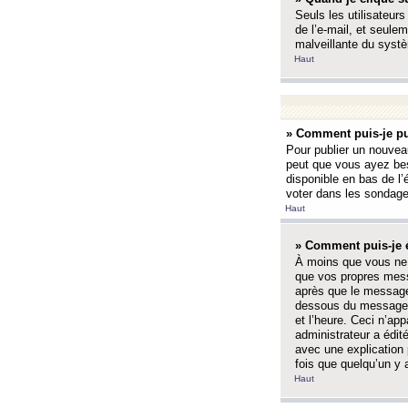
Seuls les utilisateurs
de l’e-mail, et seulem
malveillante du systè
Haut
» Comment puis-je pu
Pour publier un nouveau
peut que vous ayez bes
disponible en bas de l
voter dans les sondage
Haut
» Comment puis-je 
À moins que vous ne 
que vos propres mess
après que le message 
dessous du message l
et l’heure. Ceci n’ap
administrateur a édit
avec une explication
fois que quelqu’un y 
Haut