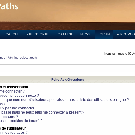
CALCUL
PHILOSOPHIE
GALERIE
NEWS
FORUM
A PROPO
Nous sommes le 06 A
onse
|
Voir les sujets actifs
Foire Aux Questions
et d’inscription
 me connecter ?
tiquement déconnecté ?
 que mon nom d’utisateur apparaisse dans la liste des utilisateurs en ligne ?
sse !
peux pas me connecter !
le passé mais ne peux plus me connecter à présent ?!
m’inscrire ?
ous les cookies du forum” ?
de l’utilisateur
r mes réglages ?