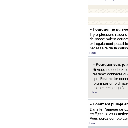
» Pourquoi ne puis-j
Il y a plusieurs raison
de passe soient correct
est également possible q
nécessaire de la corrige
Haut
» Pourquoi suis-je
Si vous ne cochez p
resterez connecté que
qui. Pour rester con
forum par un ordinate
cocher, cela signifie 
Haut
» Comment puis-je em
Dans le Panneau de Con
en ligne
, si vous activ
Vous serez compté com
Haut