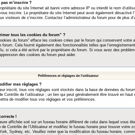
 pas m’inscrire ?
ropriétaire du site Internet ait banni votre adresse IP ou interdit le nom d’utili
vous inscrire. Le propriétaire du site Internet peut avoir également désactivé l’
 visiteurs de s’inscrire. Contactez l’administrateur du forum pour de plus d’
rimer tous les cookies du forum” ?
ookies du forum” efface les cookies crées par le forum qui conservent votre au
e forum. Cela fournit également des fonctionnalités telles que l’enregistrement
u, si cela a été activé par le propriétaire du forum. Si vous avez des probl
uppression des cookies du forum peut aider.
Préférences et réglages de l’utilisateur
difier mes réglages ?
teur inscrit, tous vos réglages sont stockés dans la base de données du forum
e Contrôle de l’utilisateur ; un lien qui peut généralement être trouvé en hau
tra de modifier tous vos réglages et vos préférences.
correcte !
heure affichée soit sur un fuseau horaire différent de celui dans lequel vous ête
 de Contrôle de l’Utilisateur et modifiez le fuseau horaire pour trouver votre z
ork, Sydney, etc. Veuillez noter que la modification du fuseau horaire, comm