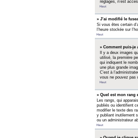
réglages, n’est access
Haut
» J’ai modifié le fuse
Si vous êtes certain d’
l’heure stockée sur l’ho
Haut
» Comment puis-je a
Il y a deux images q
utilisé, la première 
qui indiquent le nom
une plus grande image
C’est à l’administrate
vous ne pouvez pas ut
Haut
» Quel est mon rang 
Les rangs, qui apparai
publiés ou identifient 
modifier le texte des r
y publiant inutilement
ou un administrateur 
Haut
» Quand je clique su