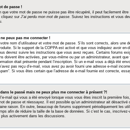
t de passe !
 que votre mot de passe ne puisse pas être récupéré, il peut facilement être ré
 cliquez sur
J’ai perdu mon mot de passe
. Suivez les instructions et vous de
u.
s ne peux pas me connecter !
votre nom d’utilisateur et votre mot de passe. S’ils sont corrects, alors une
produite. Si le support de la COPPA est activé et que vous indiquiez avoir en
 vous devrez suivre les instructions que vous avez reçues. Certains forums ex
ons doivent être activées, par vous-même ou par un administrateur, avant que 
ormation était présente pendant l’inscription. Si un e-mail vous a déjà été env
n’avez pas reçu d’e-mail, vous avez pu avoir fourni une adresse e-mail incorre
“spam”. Si vous êtes certain que l’adresse de e-mail fournie est correcte, ess
t dans le passé mais ne peux plus me connecter à présent ?!
l’e-mail qui vous a été envoyé lorsque vous vous êtes inscrit la première fois
e mot de passe et réessayez. Il est possible qu’un administrateur ait désactivé 
ine raison. En outre, beaucoup de forums suppriment périodiquement les utili
mps afin de réduire la taille de la base de données. Si c’est le cas, inscrive
r plus activement dans les discussions.