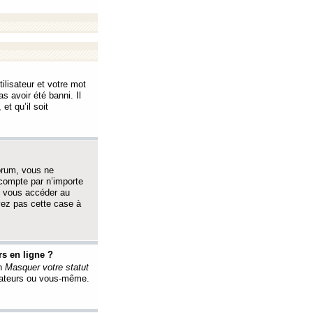
ilisateur et votre mot
s avoir été banni. Il
et qu’il soit
orum, vous ne
 compte par n’importe
i vous accéder au
oyez pas cette case à
s en ligne ?
on
Masquer votre statut
érateurs ou vous-même.