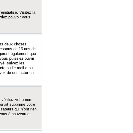
initialisé. Visitez la
vriez pouvoir vous
 des deux choses
-dessous de 13 ans de
igeront également que
vous puissiez ouvrir
oyé, suivez les
cte ou l’e-mail a pu
ayez de contacter un
, vérifiez votre nom
ou ait supprimé votre
sateurs qui n’ont rien
z-vous à nouveau et