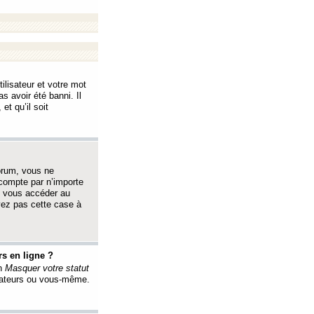
ilisateur et votre mot
s avoir été banni. Il
et qu’il soit
orum, vous ne
 compte par n’importe
i vous accéder au
oyez pas cette case à
s en ligne ?
on
Masquer votre statut
érateurs ou vous-même.