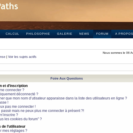
CALCUL
PHILOSOPHIE
GALERIE
NEWS
FORUM
A PROPO
Nous sommes le 06 A
onse
|
Voir les sujets actifs
Foire Aux Questions
et d’inscription
 me connecter ?
tiquement déconnecté ?
 que mon nom d’utisateur apparaisse dans la liste des utilisateurs en ligne ?
sse !
peux pas me connecter !
le passé mais ne peux plus me connecter à présent ?!
m’inscrire ?
ous les cookies du forum” ?
de l’utilisateur
r mes réglages ?