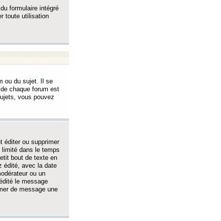
 du formulaire intégré
 toute utilisation
 ou du sujet. Il se
s de chaque forum est
sujets, vous pouvez
 éditer ou supprimer
 limité dans le temps
tit bout de texte en
 édité, avec la date
 modérateur ou un
 édité le message
rimer de message une