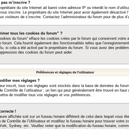
 pas m’inscrire ?
ropriétaire du site Internet ait banni votre adresse IP ou interdit le nom d’utili
vous inscrire. Le propriétaire du site Internet peut avoir également désactivé l’
 visiteurs de s’inscrire. Contactez l’administrateur du forum pour de plus d’
rimer tous les cookies du forum” ?
ookies du forum” efface les cookies crées par le forum qui conservent votre au
e forum. Cela fournit également des fonctionnalités telles que l’enregistrement
u, si cela a été activé par le propriétaire du forum. Si vous avez des probl
uppression des cookies du forum peut aider.
Préférences et réglages de l’utilisateur
difier mes réglages ?
teur inscrit, tous vos réglages sont stockés dans la base de données du forum
e Contrôle de l’utilisateur ; un lien qui peut généralement être trouvé en hau
tra de modifier tous vos réglages et vos préférences.
correcte !
heure affichée soit sur un fuseau horaire différent de celui dans lequel vous ête
 de Contrôle de l’Utilisateur et modifiez le fuseau horaire pour trouver votre z
ork, Sydney, etc. Veuillez noter que la modification du fuseau horaire, comm