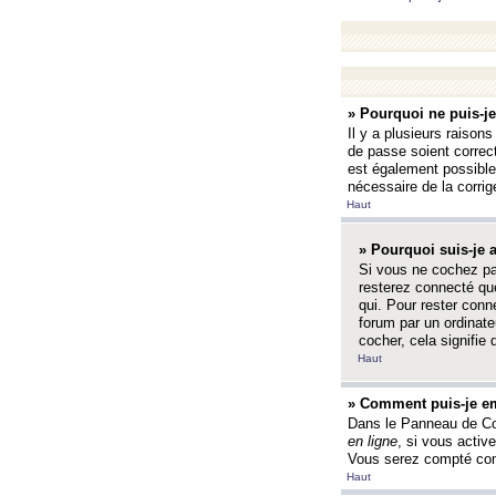
» Pourquoi ne puis-j
Il y a plusieurs raison
de passe soient correct
est également possible q
nécessaire de la corrige
Haut
» Pourquoi suis-je
Si vous ne cochez p
resterez connecté que
qui. Pour rester con
forum par un ordinate
cocher, cela signifie 
Haut
» Comment puis-je em
Dans le Panneau de Con
en ligne
, si vous activ
Vous serez compté com
Haut