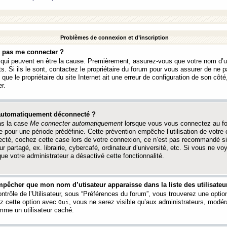
Problèmes de connexion et d’inscription
e pas me connecter ?
s qui peuvent en être la cause. Premièrement, assurez-vous que votre nom d’ut
s. Si ils le sont, contactez le propriétaire du forum pour vous assurer de ne pa
ue le propriétaire du site Internet ait une erreur de configuration de son côté, 
r.
 automatiquement déconnecté ?
as la case
Me connecter automatiquement
lorsque vous vous connectez au f
 pour une période prédéfinie. Cette prévention empêche l’utilisation de votre
necté, cochez cette case lors de votre connexion, ce n’est pas recommandé s
ur partagé, ex. librairie, cybercafé, ordinateur d’université, etc. Si vous ne v
que votre administrateur a désactivé cette fonctionnalité.
pêcher que mon nom d’utisateur apparaisse dans la liste des utilisateur
trôle de l’Utilisateur, sous “Préférences du forum”, vous trouverez une opti
ez cette option avec
, vous ne serez visible qu’aux administrateurs, mod
Oui
me un utilisateur caché.