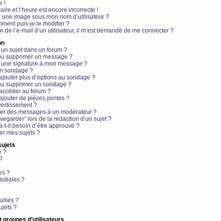
e !
aire et l’heure est encore incorrecte !
r une image sous mon nom d’utilisateur ?
ment puis-je le modifier ?
en de l’e-mail d’un utilisateur, il m’est demandé de me connecter ?
on
 un sujet dans un forum ?
 ou supprimer un message ?
r une signature à mon message ?
un sondage ?
ajouter plus d’options au sondage ?
ou supprimer un sondage ?
 accéder au forum ?
ajouter de pièces jointes ?
vertissement ?
ter des messages à un modérateur ?
egarder” lors de la rédaction d’un sujet ?
t-il besoin d’être approuvé ?
r mes sujets ?
sujets
e ?
?
es ?
lobales ?
uillés ?
ujets ?
t groupes d’utilisateurs