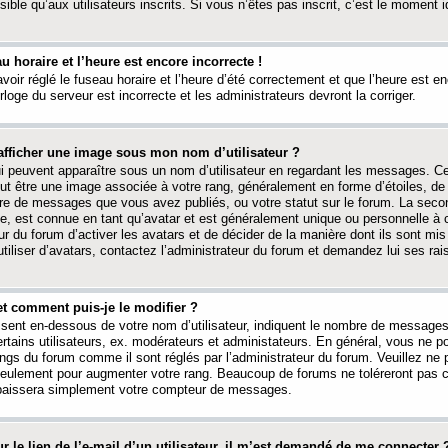
ible qu’aux utilisateurs inscrits. Si vous n’êtes pas inscrit, c’est le moment id
au horaire et l’heure est encore incorrecte !
avoir réglé le fuseau horaire et l’heure d’été correctement et que l’heure est e
rloge du serveur est incorrecte et les administrateurs devront la corriger.
fficher une image sous mon nom d’utilisateur ?
ui peuvent apparaître sous un nom d’utilisateur en regardant les messages. C
peut être une image associée à votre rang, généralement en forme d’étoiles, de
bre de messages que vous avez publiés, ou votre statut sur le forum. La seco
, est connue en tant qu’avatar et est généralement unique ou personnelle à c
ur du forum d’activer les avatars et de décider de la manière dont ils sont mis 
iliser d’avatars, contactez l’administrateur du forum et demandez lui ses rai
et comment puis-je le modifier ?
ssent en-dessous de votre nom d’utilisateur, indiquent le nombre de message
certains utilisateurs, ex. modérateurs et administateurs. En général, vous ne
angs du forum comme il sont réglés par l’administrateur du forum. Veuillez ne
 seulement pour augmenter votre rang. Beaucoup de forums ne toléreront pas c
abaissera simplement votre compteur de messages.
r le lien de l’e-mail d’un utilisateur, il m’est demandé de me connecter 