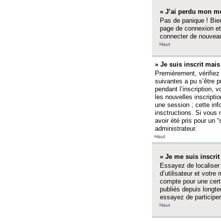
» J’ai perdu mon mo
Pas de panique ! Bien
page de connexion et
connecter de nouvea
Haut
» Je suis inscrit mai
Premièrement, vérifiez 
suivantes a pu s’être 
pendant l’inscription,
les nouvelles inscripti
une session ; cette inf
insctructions. Si vous 
avoir été pris pour un 
administrateur.
Haut
» Je me suis inscri
Essayez de localiser 
d’utilisateur et votr
compte pour une certa
publiés depuis longte
essayez de participe
Haut