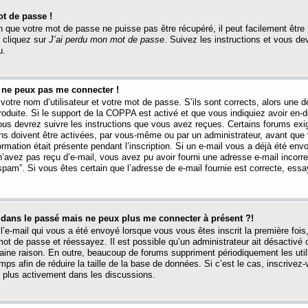
t de passe !
 que votre mot de passe ne puisse pas être récupéré, il peut facilement être ré
 cliquez sur
J’ai perdu mon mot de passe
. Suivez les instructions et vous de
u.
s ne peux pas me connecter !
votre nom d’utilisateur et votre mot de passe. S’ils sont corrects, alors une
produite. Si le support de la COPPA est activé et que vous indiquiez avoir en
 vous devrez suivre les instructions que vous avez reçues. Certains forums ex
ons doivent être activées, par vous-même ou par un administrateur, avant que 
ormation était présente pendant l’inscription. Si un e-mail vous a déjà été env
n’avez pas reçu d’e-mail, vous avez pu avoir fourni une adresse e-mail incorre
“spam”. Si vous êtes certain que l’adresse de e-mail fournie est correcte, ess
t dans le passé mais ne peux plus me connecter à présent ?!
l’e-mail qui vous a été envoyé lorsque vous vous êtes inscrit la première fois
e mot de passe et réessayez. Il est possible qu’un administrateur ait désactivé 
ine raison. En outre, beaucoup de forums suppriment périodiquement les utili
mps afin de réduire la taille de la base de données. Si c’est le cas, inscrive
r plus activement dans les discussions.