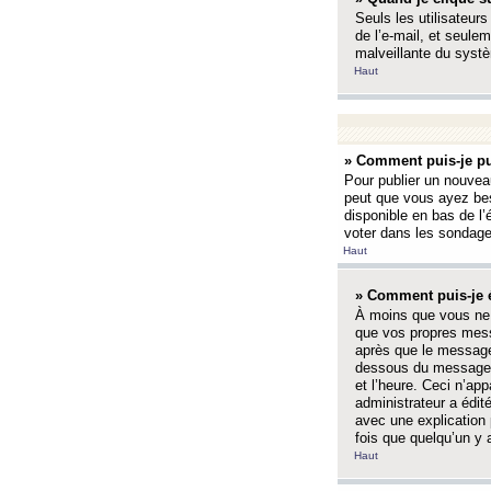
Seuls les utilisateurs
de l’e-mail, et seulem
malveillante du systè
Haut
» Comment puis-je pu
Pour publier un nouveau
peut que vous ayez bes
disponible en bas de l
voter dans les sondage
Haut
» Comment puis-je 
À moins que vous ne 
que vos propres mess
après que le message 
dessous du message l
et l’heure. Ceci n’ap
administrateur a édit
avec une explication
fois que quelqu’un y 
Haut