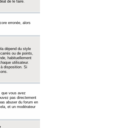
éal de le faire.
ncore erronée, alors
ela dépend du style
 carrés ou de points,
nde, habituellement
haque utilisateur.
à disposition. Si
sons.
s que vous avez
 pouvez pas directement
 pas abuser du forum en
ela, et un modérateur
?