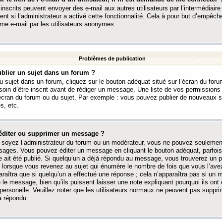
 inscrits peuvent envoyer des e-mail aux autres utilisateurs par l’intermédiaire
ent si l’administrateur a activé cette fonctionnalité. Cela à pour but d’empêcher
me e-mail par les utilisateurs anonymes.
Problèmes de publication
blier un sujet dans un forum ?
 sujet dans un forum, cliquez sur le bouton adéquat situé sur l’écran du forum
oin d’être inscrit avant de rédiger un message. Une liste de vos permission
’écran du forum ou du sujet. Par exemple : vous pouvez publier de nouveaux 
s, etc.
éditer ou supprimer un message ?
soyez l’administrateur du forum ou un modérateur, vous ne pouvez seulement
ages. Vous pouvez éditer un message en cliquant le bouton adéquat, parfois
ait été publié. Si quelqu’un a déjà répondu au message, vous trouverez un pe
orsque vous revenez au sujet qui énumère le nombre de fois que vous l’avez
paraîtra que si quelqu’un a effectué une réponse ; cela n’apparaîtra pas si un
é le message, bien qu’ils puissent laisser une note expliquant pourquoi ils ont
 personelle. Veuillez noter que les utilisateurs normaux ne peuvent pas supp
a répondu.