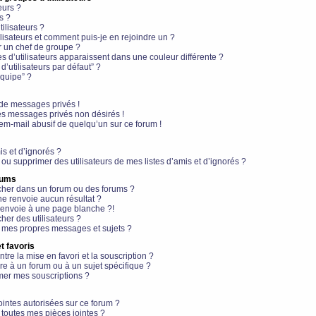
eurs ?
s ?
ilisateurs ?
lisateurs et comment puis-je en rejoindre un ?
 un chef de groupe ?
s d’utilisateurs apparaissent dans une couleur différente ?
’utilisateurs par défaut” ?
équipe” ?
de messages privés !
es messages privés non désirés !
em-mail abusif de quelqu’un sur ce forum !
is et d’ignorés ?
ou supprimer des utilisateurs de mes listes d’amis et d’ignorés ?
rums
her dans un forum ou des forums ?
e renvoie aucun résultat ?
envoie à une page blanche ?!
er des utilisateurs ?
 mes propres messages et sujets ?
t favoris
ntre la mise en favori et la souscription ?
e à un forum ou à un sujet spécifique ?
er mes souscriptions ?
ointes autorisées sur ce forum ?
toutes mes pièces jointes ?