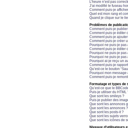
L’heure n’est pas correct
J’ai modifié le fuseau hor
Comment puis-je affiche
Quel est mon rang et com
Quand je clique sur le li
Problèmes de publicati
Comment puis-je publier
Comment puis-je éditer
Comment puis-je ajoute
Comment puis-je créer 
Pourquoi ne puis-je pas 
Comment puis-je éditer 
Pourquoi ne puis-je pas
Pourquoi ne puis-je pas 
Pourquoi ai-je reçu un a
Comment puis-je rappor
Qu’est-ce le bouton “Sauv
Pourquoi mon message a-
Comment puis-je remonte
Formatage et types de 
Qu’est-ce que le BBCod
Puis-je utiliser du HTML 
Que sont les smileys ?
Puis-je publier des imag
Que sont les annonces g
Que sont les annonces ?
Que sont les posts-it ?
Que sont les sujets verro
Que sont les icônes de s
Niveaux d’utilisateurs e