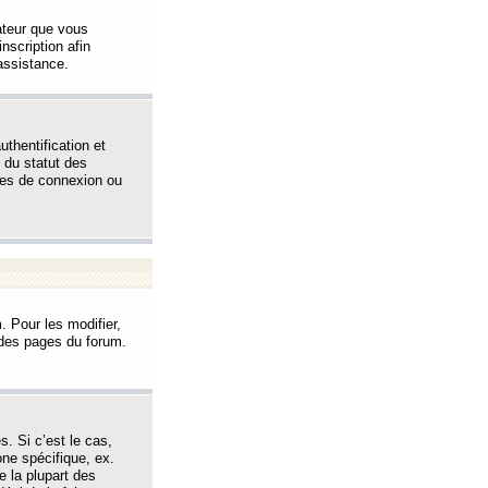
sateur que vous
inscription afin
assistance.
thentification et
 du statut des
èmes de connexion ou
. Pour les modifier,
t des pages du forum.
s. Si c’est le cas,
one spécifique, ex.
e la plupart des