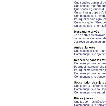
Que sont les administrat
Que sont les modérateur
Que sont les groupes d’ut
Où sont les groupes d’uti
Comment puis-je devenir
Pourquoi certains groupe
Qu’est-ce qu’un “Groupe d
Qu’est-ce que le lien “L’
Messagerie privée
Je ne peux pas envoyer 
Je continue à recevoir d
J’ai reçu un spam ou un 
Amis et ignorés
Que sont mes listes d’am
Comment puis-je ajouter 
Recherche dans les fo
Comment puis-je recherc
Pourquoi ma recherche n
Pourquoi ma recherche r
Comment puis-je recherch
Comment puis-je trouver
Souscription de sujets e
Quelle est la différence e
Comment puis-je souscrir
Comment puis-je supprim
Pièces jointes
Quelles sont les pièces j
Comment puis-je trouver 