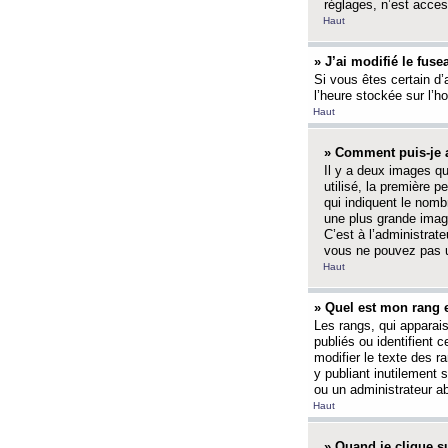
réglages, n’est access
Haut
» J’ai modifié le fuse
Si vous êtes certain d’
l’heure stockée sur l’ho
Haut
» Comment puis-je a
Il y a deux images q
utilisé, la première 
qui indiquent le nom
une plus grande image
C’est à l’administrate
vous ne pouvez pas ut
Haut
» Quel est mon rang 
Les rangs, qui apparai
publiés ou identifient 
modifier le texte des r
y publiant inutilement
ou un administrateur 
Haut
» Quand je clique su