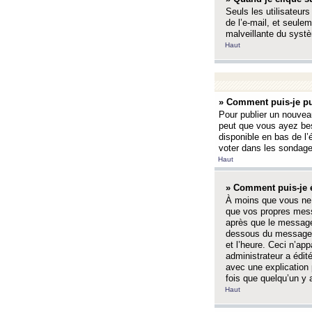
Seuls les utilisateurs
de l’e-mail, et seulem
malveillante du systè
Haut
» Comment puis-je pu
Pour publier un nouveau
peut que vous ayez bes
disponible en bas de l
voter dans les sondage
Haut
» Comment puis-je 
À moins que vous ne 
que vos propres mess
après que le message 
dessous du message l
et l’heure. Ceci n’ap
administrateur a édit
avec une explication
fois que quelqu’un y 
Haut