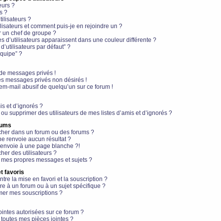
eurs ?
s ?
ilisateurs ?
lisateurs et comment puis-je en rejoindre un ?
 un chef de groupe ?
s d’utilisateurs apparaissent dans une couleur différente ?
’utilisateurs par défaut” ?
équipe” ?
de messages privés !
es messages privés non désirés !
em-mail abusif de quelqu’un sur ce forum !
is et d’ignorés ?
ou supprimer des utilisateurs de mes listes d’amis et d’ignorés ?
rums
her dans un forum ou des forums ?
e renvoie aucun résultat ?
envoie à une page blanche ?!
er des utilisateurs ?
 mes propres messages et sujets ?
t favoris
ntre la mise en favori et la souscription ?
e à un forum ou à un sujet spécifique ?
er mes souscriptions ?
ointes autorisées sur ce forum ?
toutes mes pièces jointes ?