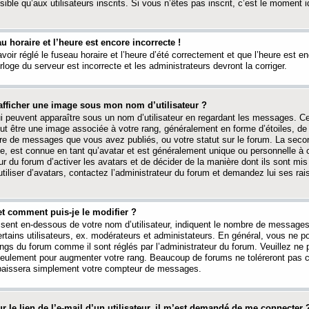
ible qu’aux utilisateurs inscrits. Si vous n’êtes pas inscrit, c’est le moment id
au horaire et l’heure est encore incorrecte !
avoir réglé le fuseau horaire et l’heure d’été correctement et que l’heure est e
rloge du serveur est incorrecte et les administrateurs devront la corriger.
fficher une image sous mon nom d’utilisateur ?
ui peuvent apparaître sous un nom d’utilisateur en regardant les messages. C
peut être une image associée à votre rang, généralement en forme d’étoiles, de
bre de messages que vous avez publiés, ou votre statut sur le forum. La seco
, est connue en tant qu’avatar et est généralement unique ou personnelle à c
ur du forum d’activer les avatars et de décider de la manière dont ils sont mis 
iliser d’avatars, contactez l’administrateur du forum et demandez lui ses rai
et comment puis-je le modifier ?
ssent en-dessous de votre nom d’utilisateur, indiquent le nombre de message
certains utilisateurs, ex. modérateurs et administateurs. En général, vous ne
angs du forum comme il sont réglés par l’administrateur du forum. Veuillez ne
 seulement pour augmenter votre rang. Beaucoup de forums ne toléreront pas c
abaissera simplement votre compteur de messages.
r le lien de l’e-mail d’un utilisateur, il m’est demandé de me connecter 