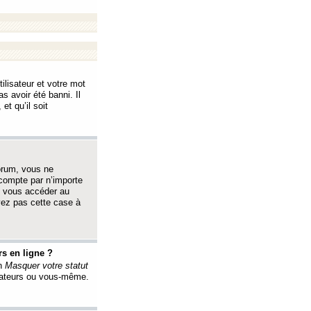
ilisateur et votre mot
s avoir été banni. Il
et qu’il soit
orum, vous ne
 compte par n’importe
i vous accéder au
oyez pas cette case à
s en ligne ?
on
Masquer votre statut
érateurs ou vous-même.