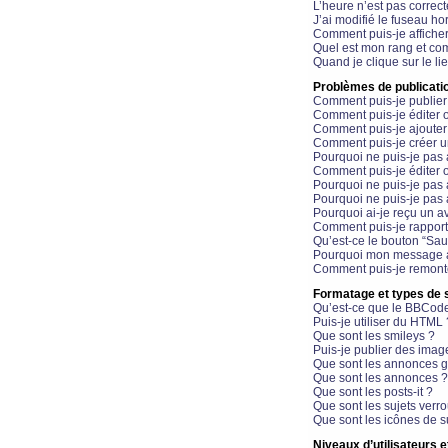
L’heure n’est pas correct
J’ai modifié le fuseau hor
Comment puis-je affiche
Quel est mon rang et com
Quand je clique sur le li
Problèmes de publicati
Comment puis-je publier
Comment puis-je éditer
Comment puis-je ajoute
Comment puis-je créer 
Pourquoi ne puis-je pas 
Comment puis-je éditer 
Pourquoi ne puis-je pas
Pourquoi ne puis-je pas 
Pourquoi ai-je reçu un a
Comment puis-je rappor
Qu’est-ce le bouton “Sauv
Pourquoi mon message a-
Comment puis-je remonte
Formatage et types de 
Qu’est-ce que le BBCod
Puis-je utiliser du HTML 
Que sont les smileys ?
Puis-je publier des imag
Que sont les annonces g
Que sont les annonces ?
Que sont les posts-it ?
Que sont les sujets verro
Que sont les icônes de s
Niveaux d’utilisateurs e