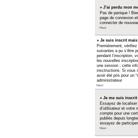
» J’ai perdu mon mo
Pas de panique ! Bien
page de connexion et
connecter de nouvea
Haut
» Je suis inscrit mai
Premièrement, vérifiez 
suivantes a pu s’être 
pendant l’inscription,
les nouvelles inscripti
une session ; cette inf
insctructions. Si vous 
avoir été pris pour un 
administrateur.
Haut
» Je me suis inscri
Essayez de localiser 
d’utilisateur et votr
compte pour une certa
publiés depuis longte
essayez de participe
Haut