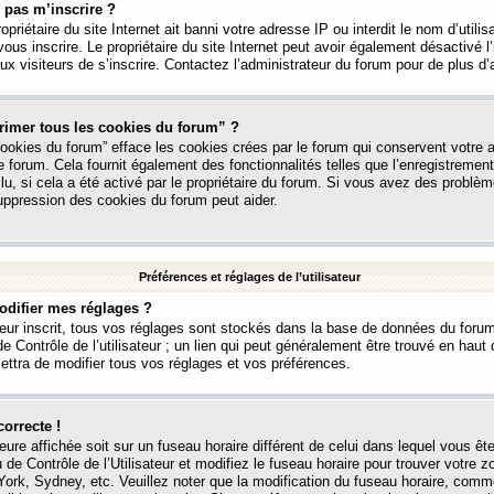
 pas m’inscrire ?
ropriétaire du site Internet ait banni votre adresse IP ou interdit le nom d’utili
vous inscrire. Le propriétaire du site Internet peut avoir également désactivé l’
 visiteurs de s’inscrire. Contactez l’administrateur du forum pour de plus d’
rimer tous les cookies du forum” ?
ookies du forum” efface les cookies crées par le forum qui conservent votre au
e forum. Cela fournit également des fonctionnalités telles que l’enregistrement
u, si cela a été activé par le propriétaire du forum. Si vous avez des probl
uppression des cookies du forum peut aider.
Préférences et réglages de l’utilisateur
difier mes réglages ?
teur inscrit, tous vos réglages sont stockés dans la base de données du forum
e Contrôle de l’utilisateur ; un lien qui peut généralement être trouvé en hau
tra de modifier tous vos réglages et vos préférences.
correcte !
heure affichée soit sur un fuseau horaire différent de celui dans lequel vous ête
 de Contrôle de l’Utilisateur et modifiez le fuseau horaire pour trouver votre z
ork, Sydney, etc. Veuillez noter que la modification du fuseau horaire, comm