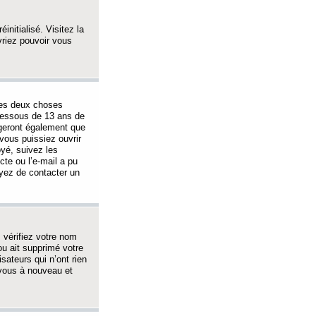
initialisé. Visitez la
vriez pouvoir vous
 des deux choses
-dessous de 13 ans de
igeront également que
vous puissiez ouvrir
oyé, suivez les
cte ou l’e-mail a pu
ayez de contacter un
, vérifiez votre nom
ou ait supprimé votre
sateurs qui n’ont rien
z-vous à nouveau et