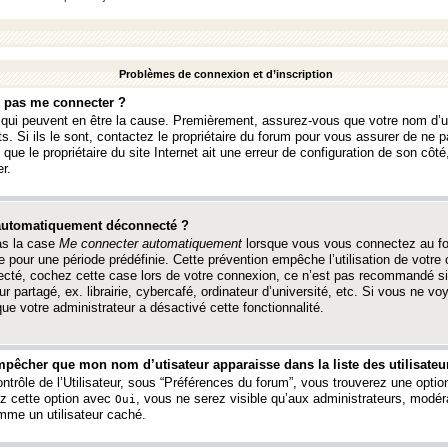
Problèmes de connexion et d’inscription
e pas me connecter ?
s qui peuvent en être la cause. Premièrement, assurez-vous que votre nom d’ut
s. Si ils le sont, contactez le propriétaire du forum pour vous assurer de ne pa
ue le propriétaire du site Internet ait une erreur de configuration de son côté, 
r.
 automatiquement déconnecté ?
as la case
Me connecter automatiquement
lorsque vous vous connectez au f
 pour une période prédéfinie. Cette prévention empêche l’utilisation de votre
necté, cochez cette case lors de votre connexion, ce n’est pas recommandé s
ur partagé, ex. librairie, cybercafé, ordinateur d’université, etc. Si vous ne v
que votre administrateur a désactivé cette fonctionnalité.
pêcher que mon nom d’utisateur apparaisse dans la liste des utilisateur
trôle de l’Utilisateur, sous “Préférences du forum”, vous trouverez une opti
ez cette option avec
, vous ne serez visible qu’aux administrateurs, mod
Oui
me un utilisateur caché.