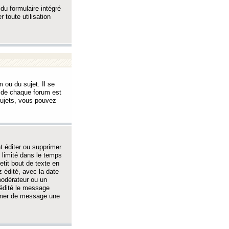
 du formulaire intégré
 toute utilisation
 ou du sujet. Il se
s de chaque forum est
sujets, vous pouvez
 éditer ou supprimer
 limité dans le temps
tit bout de texte en
 édité, avec la date
 modérateur ou un
 édité le message
rimer de message une