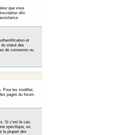
sateur que vous
inscription afin
assistance.
thentification et
 du statut des
èmes de connexion ou
. Pour les modifier,
t des pages du forum.
s. Si c’est le cas,
one spécifique, ex.
e la plupart des