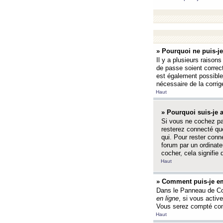
» Pourquoi ne puis-j
Il y a plusieurs raison
de passe soient correct
est également possible q
nécessaire de la corrige
Haut
» Pourquoi suis-je
Si vous ne cochez p
resterez connecté que
qui. Pour rester con
forum par un ordinate
cocher, cela signifie 
Haut
» Comment puis-je em
Dans le Panneau de Con
en ligne
, si vous activ
Vous serez compté com
Haut