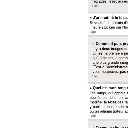
réglages, n’est access
Haut
» J’ai modifié le fuse
Si vous êtes certain d’
l’heure stockée sur l’ho
Haut
» Comment puis-je a
Il y a deux images q
utilisé, la première 
qui indiquent le nom
une plus grande image
C’est à l’administrate
vous ne pouvez pas ut
Haut
» Quel est mon rang 
Les rangs, qui apparai
publiés ou identifient 
modifier le texte des r
y publiant inutilement
ou un administrateur 
Haut
» Quand je clique su