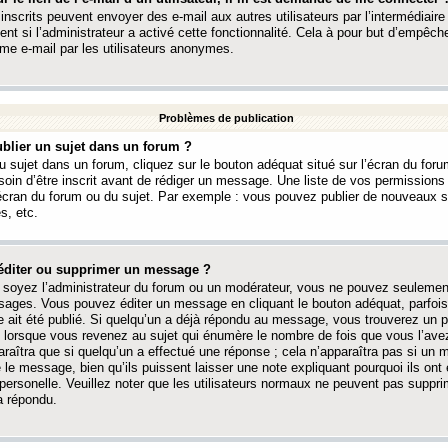
 inscrits peuvent envoyer des e-mail aux autres utilisateurs par l’intermédiaire
ent si l’administrateur a activé cette fonctionnalité. Cela à pour but d’empêcher
me e-mail par les utilisateurs anonymes.
Problèmes de publication
blier un sujet dans un forum ?
 sujet dans un forum, cliquez sur le bouton adéquat situé sur l’écran du forum
oin d’être inscrit avant de rédiger un message. Une liste de vos permission
’écran du forum ou du sujet. Par exemple : vous pouvez publier de nouveaux 
s, etc.
éditer ou supprimer un message ?
soyez l’administrateur du forum ou un modérateur, vous ne pouvez seulement
ages. Vous pouvez éditer un message en cliquant le bouton adéquat, parfois
ait été publié. Si quelqu’un a déjà répondu au message, vous trouverez un pe
orsque vous revenez au sujet qui énumère le nombre de fois que vous l’avez
paraîtra que si quelqu’un a effectué une réponse ; cela n’apparaîtra pas si un
é le message, bien qu’ils puissent laisser une note expliquant pourquoi ils ont
 personelle. Veuillez noter que les utilisateurs normaux ne peuvent pas supp
a répondu.