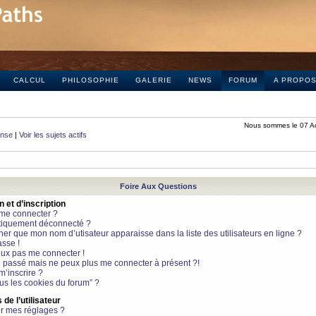
CALCUL
PHILOSOPHIE
GALERIE
NEWS
FORUM
A PROPO
Nous sommes le 07 A
onse
|
Voir les sujets actifs
Foire Aux Questions
et d’inscription
 me connecter ?
tiquement déconnecté ?
 que mon nom d’utisateur apparaisse dans la liste des utilisateurs en ligne ?
sse !
peux pas me connecter !
le passé mais ne peux plus me connecter à présent ?!
m’inscrire ?
ous les cookies du forum” ?
de l’utilisateur
r mes réglages ?