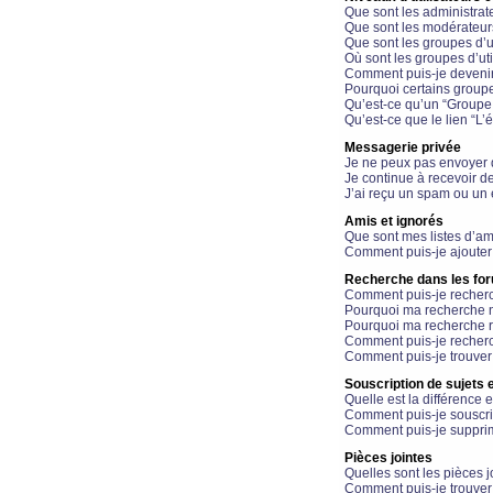
Que sont les administrat
Que sont les modérateur
Que sont les groupes d’ut
Où sont les groupes d’uti
Comment puis-je devenir
Pourquoi certains groupe
Qu’est-ce qu’un “Groupe d
Qu’est-ce que le lien “L’
Messagerie privée
Je ne peux pas envoyer 
Je continue à recevoir d
J’ai reçu un spam ou un 
Amis et ignorés
Que sont mes listes d’am
Comment puis-je ajouter 
Recherche dans les fo
Comment puis-je recherc
Pourquoi ma recherche n
Pourquoi ma recherche r
Comment puis-je recherch
Comment puis-je trouver
Souscription de sujets e
Quelle est la différence e
Comment puis-je souscrir
Comment puis-je supprim
Pièces jointes
Quelles sont les pièces j
Comment puis-je trouver 