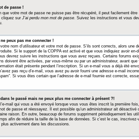
t de passe !
 que votre mot de passe ne puisse pas être récupéré, il peut facilement être ré
 cliquez sur
J’ai perdu mon mot de passe
. Suivez les instructions et vous de
u.
s ne peux pas me connecter !
votre nom d’utilisateur et votre mot de passe. S’ils sont corrects, alors une
produite. Si le support de la COPPA est activé et que vous indiquiez avoir en
 vous devrez suivre les instructions que vous avez reçues. Certains forums ex
ons doivent être activées, par vous-même ou par un administrateur, avant que 
ormation était présente pendant l’inscription. Si un e-mail vous a déjà été env
n’avez pas reçu d’e-mail, vous avez pu avoir fourni une adresse e-mail incorre
“spam”. Si vous êtes certain que l’adresse de e-mail fournie est correcte, ess
t dans le passé mais ne peux plus me connecter à présent ?!
l’e-mail qui vous a été envoyé lorsque vous vous êtes inscrit la première fois
e mot de passe et réessayez. Il est possible qu’un administrateur ait désactivé 
ine raison. En outre, beaucoup de forums suppriment périodiquement les utili
mps afin de réduire la taille de la base de données. Si c’est le cas, inscrive
r plus activement dans les discussions.