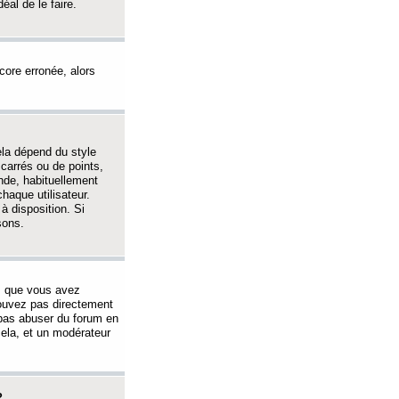
éal de le faire.
ncore erronée, alors
ela dépend du style
 carrés ou de points,
nde, habituellement
haque utilisateur.
à disposition. Si
sons.
s que vous avez
 pouvez pas directement
 pas abuser du forum en
ela, et un modérateur
?