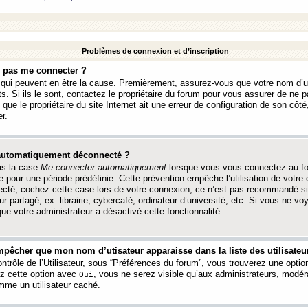
Problèmes de connexion et d’inscription
e pas me connecter ?
s qui peuvent en être la cause. Premièrement, assurez-vous que votre nom d’ut
s. Si ils le sont, contactez le propriétaire du forum pour vous assurer de ne pa
ue le propriétaire du site Internet ait une erreur de configuration de son côté, 
r.
 automatiquement déconnecté ?
as la case
Me connecter automatiquement
lorsque vous vous connectez au f
 pour une période prédéfinie. Cette prévention empêche l’utilisation de votre
necté, cochez cette case lors de votre connexion, ce n’est pas recommandé s
ur partagé, ex. librairie, cybercafé, ordinateur d’université, etc. Si vous ne v
que votre administrateur a désactivé cette fonctionnalité.
pêcher que mon nom d’utisateur apparaisse dans la liste des utilisateur
trôle de l’Utilisateur, sous “Préférences du forum”, vous trouverez une opti
ez cette option avec
, vous ne serez visible qu’aux administrateurs, mod
Oui
me un utilisateur caché.