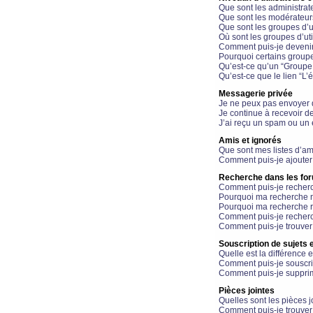
Que sont les administrat
Que sont les modérateur
Que sont les groupes d’ut
Où sont les groupes d’uti
Comment puis-je devenir
Pourquoi certains groupe
Qu’est-ce qu’un “Groupe d
Qu’est-ce que le lien “L’
Messagerie privée
Je ne peux pas envoyer 
Je continue à recevoir d
J’ai reçu un spam ou un 
Amis et ignorés
Que sont mes listes d’am
Comment puis-je ajouter 
Recherche dans les fo
Comment puis-je recherc
Pourquoi ma recherche n
Pourquoi ma recherche r
Comment puis-je recherch
Comment puis-je trouver
Souscription de sujets e
Quelle est la différence e
Comment puis-je souscrir
Comment puis-je supprim
Pièces jointes
Quelles sont les pièces j
Comment puis-je trouver 