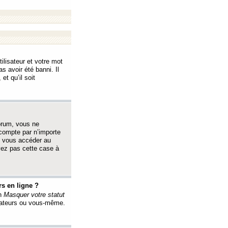
ilisateur et votre mot
s avoir été banni. Il
et qu’il soit
orum, vous ne
 compte par n’importe
i vous accéder au
oyez pas cette case à
s en ligne ?
on
Masquer votre statut
érateurs ou vous-même.