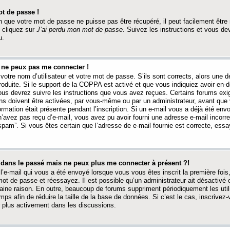
t de passe !
 que votre mot de passe ne puisse pas être récupéré, il peut facilement être ré
 cliquez sur
J’ai perdu mon mot de passe
. Suivez les instructions et vous de
u.
s ne peux pas me connecter !
votre nom d’utilisateur et votre mot de passe. S’ils sont corrects, alors une
produite. Si le support de la COPPA est activé et que vous indiquiez avoir en
 vous devrez suivre les instructions que vous avez reçues. Certains forums ex
ons doivent être activées, par vous-même ou par un administrateur, avant que 
ormation était présente pendant l’inscription. Si un e-mail vous a déjà été env
n’avez pas reçu d’e-mail, vous avez pu avoir fourni une adresse e-mail incorre
“spam”. Si vous êtes certain que l’adresse de e-mail fournie est correcte, ess
t dans le passé mais ne peux plus me connecter à présent ?!
l’e-mail qui vous a été envoyé lorsque vous vous êtes inscrit la première fois
e mot de passe et réessayez. Il est possible qu’un administrateur ait désactivé 
ine raison. En outre, beaucoup de forums suppriment périodiquement les utili
mps afin de réduire la taille de la base de données. Si c’est le cas, inscrive
r plus activement dans les discussions.