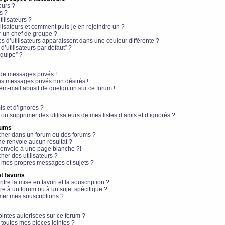
eurs ?
s ?
ilisateurs ?
lisateurs et comment puis-je en rejoindre un ?
 un chef de groupe ?
s d’utilisateurs apparaissent dans une couleur différente ?
’utilisateurs par défaut” ?
équipe” ?
de messages privés !
es messages privés non désirés !
em-mail abusif de quelqu’un sur ce forum !
is et d’ignorés ?
ou supprimer des utilisateurs de mes listes d’amis et d’ignorés ?
rums
her dans un forum ou des forums ?
e renvoie aucun résultat ?
envoie à une page blanche ?!
er des utilisateurs ?
 mes propres messages et sujets ?
t favoris
ntre la mise en favori et la souscription ?
e à un forum ou à un sujet spécifique ?
er mes souscriptions ?
ointes autorisées sur ce forum ?
toutes mes pièces jointes ?