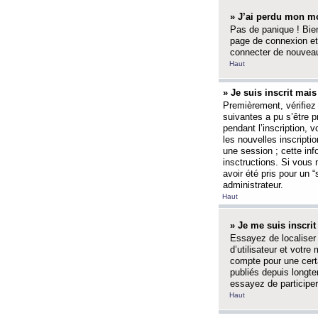
» J’ai perdu mon mo
Pas de panique ! Bien
page de connexion et
connecter de nouvea
Haut
» Je suis inscrit mai
Premièrement, vérifiez 
suivantes a pu s’être 
pendant l’inscription,
les nouvelles inscripti
une session ; cette inf
insctructions. Si vous 
avoir été pris pour un 
administrateur.
Haut
» Je me suis inscri
Essayez de localiser 
d’utilisateur et votr
compte pour une certa
publiés depuis longte
essayez de participe
Haut