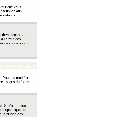
sateur que vous
inscription afin
assistance.
thentification et
 du statut des
èmes de connexion ou
. Pour les modifier,
t des pages du forum.
s. Si c’est le cas,
one spécifique, ex.
e la plupart des