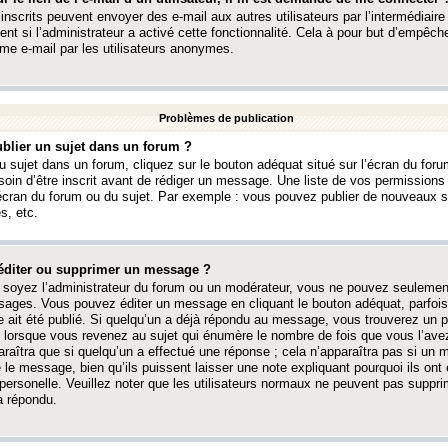
 inscrits peuvent envoyer des e-mail aux autres utilisateurs par l’intermédiaire
ent si l’administrateur a activé cette fonctionnalité. Cela à pour but d’empêcher
me e-mail par les utilisateurs anonymes.
Problèmes de publication
blier un sujet dans un forum ?
 sujet dans un forum, cliquez sur le bouton adéquat situé sur l’écran du forum
oin d’être inscrit avant de rédiger un message. Une liste de vos permission
’écran du forum ou du sujet. Par exemple : vous pouvez publier de nouveaux 
s, etc.
éditer ou supprimer un message ?
soyez l’administrateur du forum ou un modérateur, vous ne pouvez seulement
ages. Vous pouvez éditer un message en cliquant le bouton adéquat, parfois
ait été publié. Si quelqu’un a déjà répondu au message, vous trouverez un pe
orsque vous revenez au sujet qui énumère le nombre de fois que vous l’avez
paraîtra que si quelqu’un a effectué une réponse ; cela n’apparaîtra pas si un
é le message, bien qu’ils puissent laisser une note expliquant pourquoi ils ont
 personelle. Veuillez noter que les utilisateurs normaux ne peuvent pas supp
a répondu.