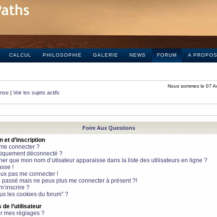
CALCUL
PHILOSOPHIE
GALERIE
NEWS
FORUM
A PROPO
Nous sommes le 07 A
onse
|
Voir les sujets actifs
Foire Aux Questions
et d’inscription
 me connecter ?
tiquement déconnecté ?
 que mon nom d’utisateur apparaisse dans la liste des utilisateurs en ligne ?
sse !
peux pas me connecter !
le passé mais ne peux plus me connecter à présent ?!
m’inscrire ?
ous les cookies du forum” ?
de l’utilisateur
r mes réglages ?