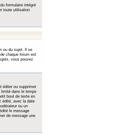
 du formulaire intégré
 toute utilisation
 ou du sujet. Il se
s de chaque forum est
sujets, vous pouvez
 éditer ou supprimer
 limité dans le temps
tit bout de texte en
 édité, avec la date
 modérateur ou un
 édité le message
rimer de message une