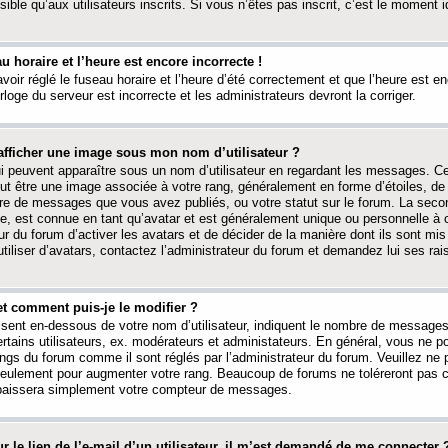
ible qu’aux utilisateurs inscrits. Si vous n’êtes pas inscrit, c’est le moment id
au horaire et l’heure est encore incorrecte !
avoir réglé le fuseau horaire et l’heure d’été correctement et que l’heure est e
rloge du serveur est incorrecte et les administrateurs devront la corriger.
fficher une image sous mon nom d’utilisateur ?
ui peuvent apparaître sous un nom d’utilisateur en regardant les messages. C
peut être une image associée à votre rang, généralement en forme d’étoiles, de
bre de messages que vous avez publiés, ou votre statut sur le forum. La seco
, est connue en tant qu’avatar et est généralement unique ou personnelle à c
ur du forum d’activer les avatars et de décider de la manière dont ils sont mis 
iliser d’avatars, contactez l’administrateur du forum et demandez lui ses rai
et comment puis-je le modifier ?
ssent en-dessous de votre nom d’utilisateur, indiquent le nombre de message
certains utilisateurs, ex. modérateurs et administateurs. En général, vous ne
angs du forum comme il sont réglés par l’administrateur du forum. Veuillez ne
 seulement pour augmenter votre rang. Beaucoup de forums ne toléreront pas c
abaissera simplement votre compteur de messages.
r le lien de l’e-mail d’un utilisateur, il m’est demandé de me connecter 