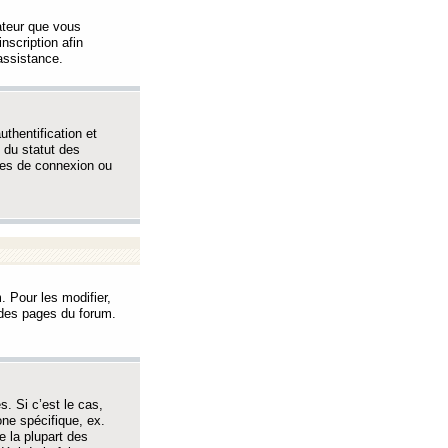
sateur que vous
inscription afin
assistance.
thentification et
 du statut des
èmes de connexion ou
. Pour les modifier,
t des pages du forum.
s. Si c’est le cas,
one spécifique, ex.
e la plupart des