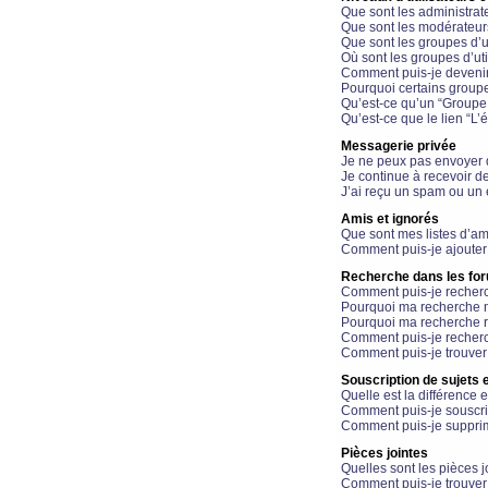
Que sont les administrat
Que sont les modérateur
Que sont les groupes d’ut
Où sont les groupes d’uti
Comment puis-je devenir
Pourquoi certains groupe
Qu’est-ce qu’un “Groupe d
Qu’est-ce que le lien “L’
Messagerie privée
Je ne peux pas envoyer 
Je continue à recevoir d
J’ai reçu un spam ou un 
Amis et ignorés
Que sont mes listes d’am
Comment puis-je ajouter 
Recherche dans les fo
Comment puis-je recherc
Pourquoi ma recherche n
Pourquoi ma recherche r
Comment puis-je recherch
Comment puis-je trouver
Souscription de sujets e
Quelle est la différence e
Comment puis-je souscrir
Comment puis-je supprim
Pièces jointes
Quelles sont les pièces j
Comment puis-je trouver 