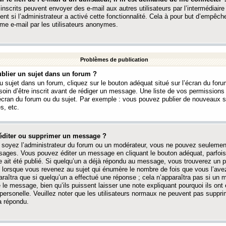
 inscrits peuvent envoyer des e-mail aux autres utilisateurs par l’intermédiaire
ent si l’administrateur a activé cette fonctionnalité. Cela à pour but d’empêcher
me e-mail par les utilisateurs anonymes.
Problèmes de publication
blier un sujet dans un forum ?
 sujet dans un forum, cliquez sur le bouton adéquat situé sur l’écran du forum
oin d’être inscrit avant de rédiger un message. Une liste de vos permission
’écran du forum ou du sujet. Par exemple : vous pouvez publier de nouveaux 
s, etc.
éditer ou supprimer un message ?
soyez l’administrateur du forum ou un modérateur, vous ne pouvez seulement
ages. Vous pouvez éditer un message en cliquant le bouton adéquat, parfois
ait été publié. Si quelqu’un a déjà répondu au message, vous trouverez un pe
orsque vous revenez au sujet qui énumère le nombre de fois que vous l’avez
paraîtra que si quelqu’un a effectué une réponse ; cela n’apparaîtra pas si un
é le message, bien qu’ils puissent laisser une note expliquant pourquoi ils ont
 personelle. Veuillez noter que les utilisateurs normaux ne peuvent pas supp
a répondu.