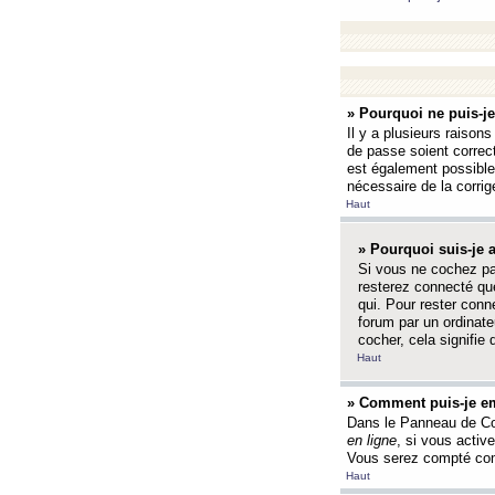
» Pourquoi ne puis-j
Il y a plusieurs raison
de passe soient correct
est également possible q
nécessaire de la corrige
Haut
» Pourquoi suis-je
Si vous ne cochez p
resterez connecté que
qui. Pour rester con
forum par un ordinate
cocher, cela signifie 
Haut
» Comment puis-je em
Dans le Panneau de Con
en ligne
, si vous activ
Vous serez compté com
Haut