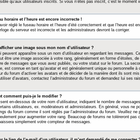
ible qu’aux utilisateurs inscrits. Si vous n’êtes pas inscrit, c’est le moment id
au horaire et l’heure est encore incorrecte !
avoir réglé le fuseau horaire et l’heure d’été correctement et que l’heure est e
rloge du serveur est incorrecte et les administrateurs devront la corriger.
fficher une image sous mon nom d’utilisateur ?
ui peuvent apparaître sous un nom d’utilisateur en regardant les messages. C
peut être une image associée à votre rang, généralement en forme d’étoiles, de
bre de messages que vous avez publiés, ou votre statut sur le forum. La seco
, est connue en tant qu’avatar et est généralement unique ou personnelle à c
ur du forum d’activer les avatars et de décider de la manière dont ils sont mis 
iliser d’avatars, contactez l’administrateur du forum et demandez lui ses rai
et comment puis-je le modifier ?
ssent en-dessous de votre nom d’utilisateur, indiquent le nombre de message
certains utilisateurs, ex. modérateurs et administateurs. En général, vous ne
angs du forum comme il sont réglés par l’administrateur du forum. Veuillez ne
 seulement pour augmenter votre rang. Beaucoup de forums ne toléreront pas c
abaissera simplement votre compteur de messages.
r le lien de l’e-mail d’un utilisateur, il m’est demandé de me connecter 