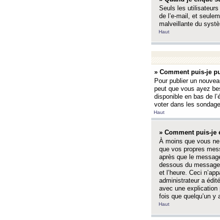
Seuls les utilisateurs
de l’e-mail, et seulem
malveillante du systè
Haut
» Comment puis-je pu
Pour publier un nouveau
peut que vous ayez bes
disponible en bas de l
voter dans les sondage
Haut
» Comment puis-je 
À moins que vous ne 
que vos propres mess
après que le message 
dessous du message l
et l’heure. Ceci n’ap
administrateur a édit
avec une explication
fois que quelqu’un y 
Haut