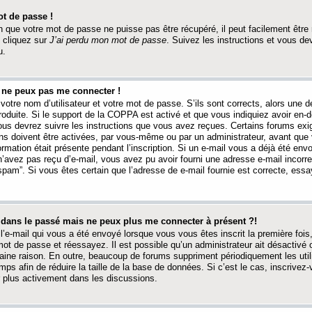
t de passe !
 que votre mot de passe ne puisse pas être récupéré, il peut facilement être ré
 cliquez sur
J’ai perdu mon mot de passe
. Suivez les instructions et vous de
u.
s ne peux pas me connecter !
votre nom d’utilisateur et votre mot de passe. S’ils sont corrects, alors une
produite. Si le support de la COPPA est activé et que vous indiquiez avoir en
 vous devrez suivre les instructions que vous avez reçues. Certains forums ex
ons doivent être activées, par vous-même ou par un administrateur, avant que 
ormation était présente pendant l’inscription. Si un e-mail vous a déjà été env
n’avez pas reçu d’e-mail, vous avez pu avoir fourni une adresse e-mail incorre
“spam”. Si vous êtes certain que l’adresse de e-mail fournie est correcte, ess
t dans le passé mais ne peux plus me connecter à présent ?!
l’e-mail qui vous a été envoyé lorsque vous vous êtes inscrit la première fois
e mot de passe et réessayez. Il est possible qu’un administrateur ait désactivé 
ine raison. En outre, beaucoup de forums suppriment périodiquement les utili
mps afin de réduire la taille de la base de données. Si c’est le cas, inscrive
r plus activement dans les discussions.