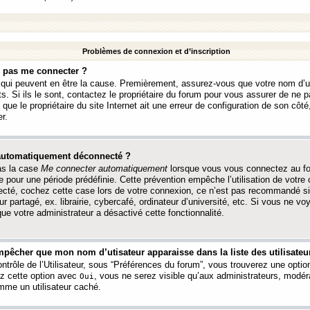
Problèmes de connexion et d’inscription
e pas me connecter ?
s qui peuvent en être la cause. Premièrement, assurez-vous que votre nom d’ut
s. Si ils le sont, contactez le propriétaire du forum pour vous assurer de ne pa
ue le propriétaire du site Internet ait une erreur de configuration de son côté, 
r.
 automatiquement déconnecté ?
as la case
Me connecter automatiquement
lorsque vous vous connectez au f
 pour une période prédéfinie. Cette prévention empêche l’utilisation de votre
necté, cochez cette case lors de votre connexion, ce n’est pas recommandé s
ur partagé, ex. librairie, cybercafé, ordinateur d’université, etc. Si vous ne v
que votre administrateur a désactivé cette fonctionnalité.
pêcher que mon nom d’utisateur apparaisse dans la liste des utilisateur
trôle de l’Utilisateur, sous “Préférences du forum”, vous trouverez une opti
ez cette option avec
, vous ne serez visible qu’aux administrateurs, mod
Oui
me un utilisateur caché.