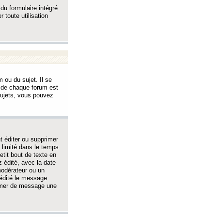
 du formulaire intégré
 toute utilisation
 ou du sujet. Il se
s de chaque forum est
sujets, vous pouvez
 éditer ou supprimer
 limité dans le temps
tit bout de texte en
 édité, avec la date
 modérateur ou un
 édité le message
rimer de message une