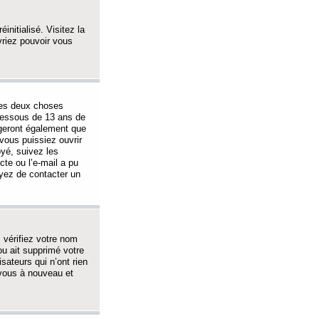
initialisé. Visitez la
vriez pouvoir vous
 des deux choses
-dessous de 13 ans de
igeront également que
vous puissiez ouvrir
oyé, suivez les
cte ou l’e-mail a pu
ayez de contacter un
, vérifiez votre nom
ou ait supprimé votre
sateurs qui n’ont rien
z-vous à nouveau et