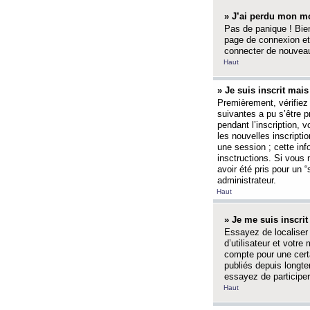
» J’ai perdu mon mo
Pas de panique ! Bien
page de connexion et
connecter de nouvea
Haut
» Je suis inscrit mai
Premièrement, vérifiez 
suivantes a pu s’être 
pendant l’inscription,
les nouvelles inscripti
une session ; cette inf
insctructions. Si vous 
avoir été pris pour un 
administrateur.
Haut
» Je me suis inscri
Essayez de localiser 
d’utilisateur et votr
compte pour une certa
publiés depuis longte
essayez de participe
Haut