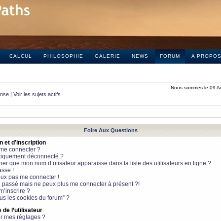
CALCUL
PHILOSOPHIE
GALERIE
NEWS
FORUM
A PROPO
Nous sommes le 09 A
onse
|
Voir les sujets actifs
Foire Aux Questions
et d’inscription
 me connecter ?
tiquement déconnecté ?
 que mon nom d’utisateur apparaisse dans la liste des utilisateurs en ligne ?
sse !
peux pas me connecter !
le passé mais ne peux plus me connecter à présent ?!
m’inscrire ?
ous les cookies du forum” ?
de l’utilisateur
r mes réglages ?