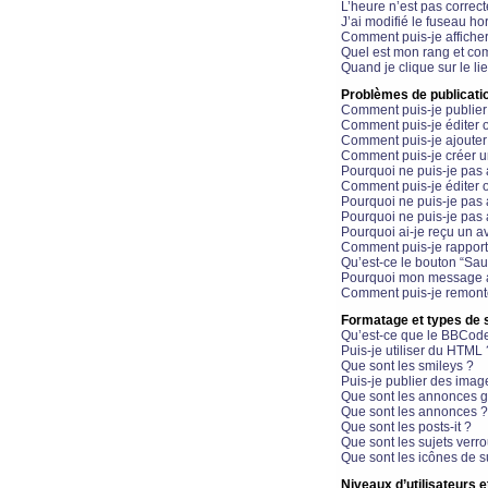
L’heure n’est pas correct
J’ai modifié le fuseau hor
Comment puis-je affiche
Quel est mon rang et com
Quand je clique sur le li
Problèmes de publicati
Comment puis-je publier
Comment puis-je éditer
Comment puis-je ajoute
Comment puis-je créer 
Pourquoi ne puis-je pas 
Comment puis-je éditer 
Pourquoi ne puis-je pas
Pourquoi ne puis-je pas 
Pourquoi ai-je reçu un a
Comment puis-je rappor
Qu’est-ce le bouton “Sauv
Pourquoi mon message a-
Comment puis-je remonte
Formatage et types de 
Qu’est-ce que le BBCod
Puis-je utiliser du HTML 
Que sont les smileys ?
Puis-je publier des imag
Que sont les annonces g
Que sont les annonces ?
Que sont les posts-it ?
Que sont les sujets verro
Que sont les icônes de s
Niveaux d’utilisateurs e