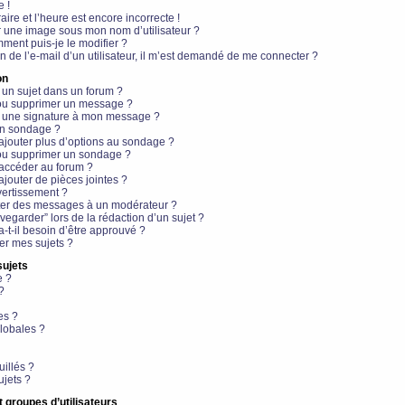
e !
aire et l’heure est encore incorrecte !
r une image sous mon nom d’utilisateur ?
ment puis-je le modifier ?
en de l’e-mail d’un utilisateur, il m’est demandé de me connecter ?
on
 un sujet dans un forum ?
 ou supprimer un message ?
r une signature à mon message ?
un sondage ?
ajouter plus d’options au sondage ?
ou supprimer un sondage ?
 accéder au forum ?
ajouter de pièces jointes ?
vertissement ?
ter des messages à un modérateur ?
egarder” lors de la rédaction d’un sujet ?
t-il besoin d’être approuvé ?
r mes sujets ?
sujets
e ?
?
es ?
lobales ?
uillés ?
ujets ?
t groupes d’utilisateurs