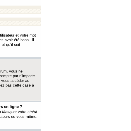
ilisateur et votre mot
s avoir été banni. Il
et qu’il soit
orum, vous ne
 compte par n’importe
i vous accéder au
oyez pas cette case à
s en ligne ?
on
Masquer votre statut
érateurs ou vous-même.