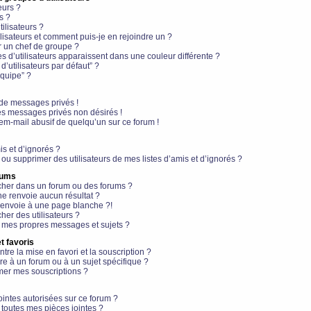
eurs ?
s ?
ilisateurs ?
lisateurs et comment puis-je en rejoindre un ?
 un chef de groupe ?
s d’utilisateurs apparaissent dans une couleur différente ?
’utilisateurs par défaut” ?
équipe” ?
de messages privés !
es messages privés non désirés !
em-mail abusif de quelqu’un sur ce forum !
is et d’ignorés ?
ou supprimer des utilisateurs de mes listes d’amis et d’ignorés ?
rums
her dans un forum ou des forums ?
e renvoie aucun résultat ?
envoie à une page blanche ?!
er des utilisateurs ?
 mes propres messages et sujets ?
t favoris
ntre la mise en favori et la souscription ?
e à un forum ou à un sujet spécifique ?
er mes souscriptions ?
ointes autorisées sur ce forum ?
toutes mes pièces jointes ?