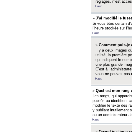
réglages, n’est access
Haut
» J’ai modifié le fuse
Si vous êtes certain d’
l’heure stockée sur l’ho
Haut
» Comment puis-je a
Il y a deux images q
utilisé, la première 
qui indiquent le nom
une plus grande image
C’est à l’administrate
vous ne pouvez pas ut
Haut
» Quel est mon rang 
Les rangs, qui apparai
publiés ou identifient 
modifier le texte des r
y publiant inutilement
ou un administrateur 
Haut
» Quand je clique su