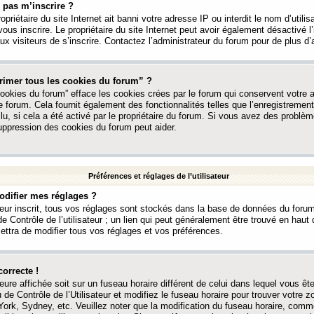
 pas m’inscrire ?
ropriétaire du site Internet ait banni votre adresse IP ou interdit le nom d’utili
vous inscrire. Le propriétaire du site Internet peut avoir également désactivé l’
 visiteurs de s’inscrire. Contactez l’administrateur du forum pour de plus d’
rimer tous les cookies du forum” ?
ookies du forum” efface les cookies crées par le forum qui conservent votre au
e forum. Cela fournit également des fonctionnalités telles que l’enregistrement
u, si cela a été activé par le propriétaire du forum. Si vous avez des probl
uppression des cookies du forum peut aider.
Préférences et réglages de l’utilisateur
difier mes réglages ?
teur inscrit, tous vos réglages sont stockés dans la base de données du forum
e Contrôle de l’utilisateur ; un lien qui peut généralement être trouvé en hau
tra de modifier tous vos réglages et vos préférences.
correcte !
heure affichée soit sur un fuseau horaire différent de celui dans lequel vous ête
 de Contrôle de l’Utilisateur et modifiez le fuseau horaire pour trouver votre z
ork, Sydney, etc. Veuillez noter que la modification du fuseau horaire, comm