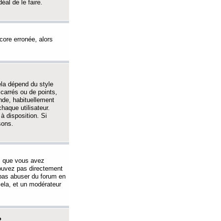
éal de le faire.
ncore erronée, alors
ela dépend du style
 carrés ou de points,
nde, habituellement
haque utilisateur.
à disposition. Si
sons.
s que vous avez
 pouvez pas directement
 pas abuser du forum en
ela, et un modérateur
?