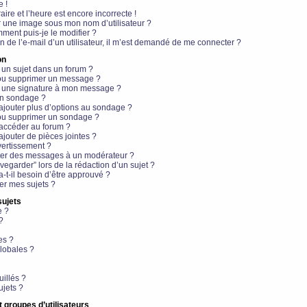
e !
aire et l’heure est encore incorrecte !
r une image sous mon nom d’utilisateur ?
ment puis-je le modifier ?
en de l’e-mail d’un utilisateur, il m’est demandé de me connecter ?
on
 un sujet dans un forum ?
 ou supprimer un message ?
r une signature à mon message ?
un sondage ?
ajouter plus d’options au sondage ?
ou supprimer un sondage ?
 accéder au forum ?
ajouter de pièces jointes ?
vertissement ?
ter des messages à un modérateur ?
egarder” lors de la rédaction d’un sujet ?
t-il besoin d’être approuvé ?
r mes sujets ?
sujets
e ?
?
es ?
lobales ?
uillés ?
ujets ?
t groupes d’utilisateurs