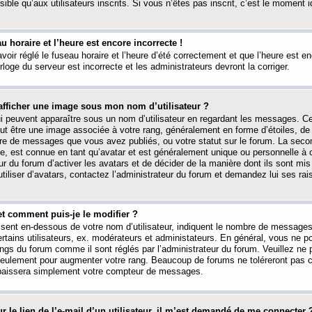
ible qu’aux utilisateurs inscrits. Si vous n’êtes pas inscrit, c’est le moment id
au horaire et l’heure est encore incorrecte !
avoir réglé le fuseau horaire et l’heure d’été correctement et que l’heure est e
rloge du serveur est incorrecte et les administrateurs devront la corriger.
fficher une image sous mon nom d’utilisateur ?
ui peuvent apparaître sous un nom d’utilisateur en regardant les messages. C
peut être une image associée à votre rang, généralement en forme d’étoiles, de
bre de messages que vous avez publiés, ou votre statut sur le forum. La seco
, est connue en tant qu’avatar et est généralement unique ou personnelle à c
ur du forum d’activer les avatars et de décider de la manière dont ils sont mis 
iliser d’avatars, contactez l’administrateur du forum et demandez lui ses rai
et comment puis-je le modifier ?
ssent en-dessous de votre nom d’utilisateur, indiquent le nombre de message
certains utilisateurs, ex. modérateurs et administateurs. En général, vous ne
angs du forum comme il sont réglés par l’administrateur du forum. Veuillez ne
 seulement pour augmenter votre rang. Beaucoup de forums ne toléreront pas c
abaissera simplement votre compteur de messages.
r le lien de l’e-mail d’un utilisateur, il m’est demandé de me connecter 