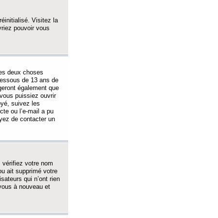
initialisé. Visitez la
vriez pouvoir vous
 des deux choses
-dessous de 13 ans de
igeront également que
vous puissiez ouvrir
oyé, suivez les
cte ou l’e-mail a pu
ayez de contacter un
, vérifiez votre nom
ou ait supprimé votre
sateurs qui n’ont rien
z-vous à nouveau et