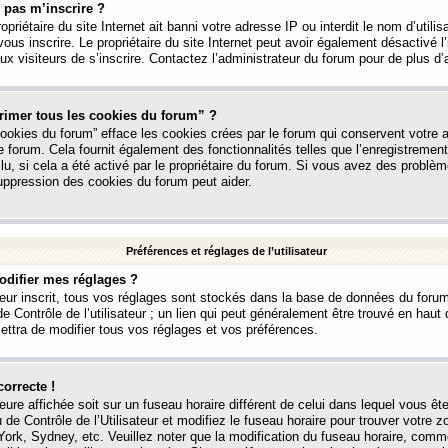
 pas m’inscrire ?
ropriétaire du site Internet ait banni votre adresse IP ou interdit le nom d’utili
vous inscrire. Le propriétaire du site Internet peut avoir également désactivé l’
 visiteurs de s’inscrire. Contactez l’administrateur du forum pour de plus d’
rimer tous les cookies du forum” ?
ookies du forum” efface les cookies crées par le forum qui conservent votre au
e forum. Cela fournit également des fonctionnalités telles que l’enregistrement
u, si cela a été activé par le propriétaire du forum. Si vous avez des probl
uppression des cookies du forum peut aider.
Préférences et réglages de l’utilisateur
difier mes réglages ?
teur inscrit, tous vos réglages sont stockés dans la base de données du forum
e Contrôle de l’utilisateur ; un lien qui peut généralement être trouvé en hau
tra de modifier tous vos réglages et vos préférences.
correcte !
heure affichée soit sur un fuseau horaire différent de celui dans lequel vous ête
 de Contrôle de l’Utilisateur et modifiez le fuseau horaire pour trouver votre z
ork, Sydney, etc. Veuillez noter que la modification du fuseau horaire, comm