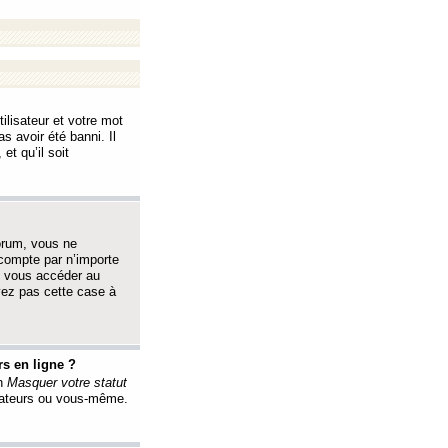
ilisateur et votre mot
s avoir été banni. Il
et qu’il soit
orum, vous ne
 compte par n’importe
i vous accéder au
oyez pas cette case à
s en ligne ?
on
Masquer votre statut
érateurs ou vous-même.