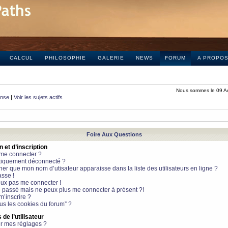
CALCUL
PHILOSOPHIE
GALERIE
NEWS
FORUM
A PROPO
Nous sommes le 09 A
onse
|
Voir les sujets actifs
Foire Aux Questions
et d’inscription
 me connecter ?
tiquement déconnecté ?
 que mon nom d’utisateur apparaisse dans la liste des utilisateurs en ligne ?
sse !
peux pas me connecter !
le passé mais ne peux plus me connecter à présent ?!
m’inscrire ?
ous les cookies du forum” ?
de l’utilisateur
r mes réglages ?