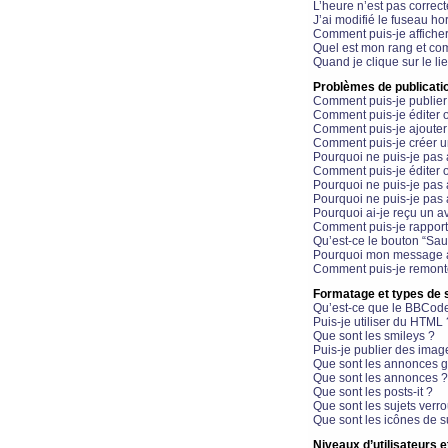
L’heure n’est pas correct
J’ai modifié le fuseau hor
Comment puis-je affiche
Quel est mon rang et com
Quand je clique sur le li
Problèmes de publicati
Comment puis-je publier
Comment puis-je éditer
Comment puis-je ajoute
Comment puis-je créer 
Pourquoi ne puis-je pas 
Comment puis-je éditer 
Pourquoi ne puis-je pas
Pourquoi ne puis-je pas 
Pourquoi ai-je reçu un a
Comment puis-je rappor
Qu’est-ce le bouton “Sauv
Pourquoi mon message a-
Comment puis-je remonte
Formatage et types de 
Qu’est-ce que le BBCod
Puis-je utiliser du HTML 
Que sont les smileys ?
Puis-je publier des imag
Que sont les annonces g
Que sont les annonces ?
Que sont les posts-it ?
Que sont les sujets verro
Que sont les icônes de s
Niveaux d’utilisateurs e