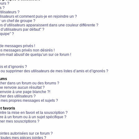
eurs ?
s ?
ilisateurs ?
lisateurs et comment puis-je en rejoindre un ?
 un chef de groupe ?
s d’utilisateurs apparaissent dans une couleur différente ?
’utilisateurs par défaut” ?
équipe” ?
de messages privés !
es messages privés non désirés !
em-mail abusif de quelqu’un sur ce forum !
is et d’ignorés ?
ou supprimer des utilisateurs de mes listes d’amis et d’ignorés ?
rums
her dans un forum ou des forums ?
e renvoie aucun résultat ?
envoie à une page blanche ?!
er des utilisateurs ?
 mes propres messages et sujets ?
t favoris
ntre la mise en favori et la souscription ?
e à un forum ou à un sujet spécifique ?
er mes souscriptions ?
ointes autorisées sur ce forum ?
toutes mes pièces jointes ?