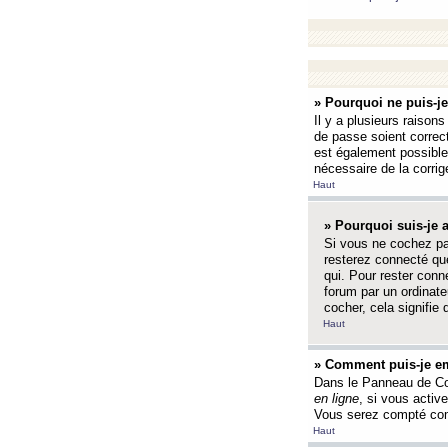
» Pourquoi ne puis-j
Il y a plusieurs raison
de passe soient correct
est également possible q
nécessaire de la corrige
Haut
» Pourquoi suis-je
Si vous ne cochez p
resterez connecté que
qui. Pour rester con
forum par un ordinate
cocher, cela signifie 
Haut
» Comment puis-je em
Dans le Panneau de Con
en ligne
, si vous activ
Vous serez compté com
Haut