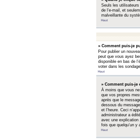
Seuls les utilisateurs
de l’e-mail, et seulem
malveillante du systè
Haut
» Comment puis-je pu
Pour publier un nouveau
peut que vous ayez bes
disponible en bas de l
voter dans les sondage
Haut
» Comment puis-je 
À moins que vous ne 
que vos propres mess
après que le message 
dessous du message l
et l’heure. Ceci n’ap
administrateur a édit
avec une explication
fois que quelqu’un y 
Haut