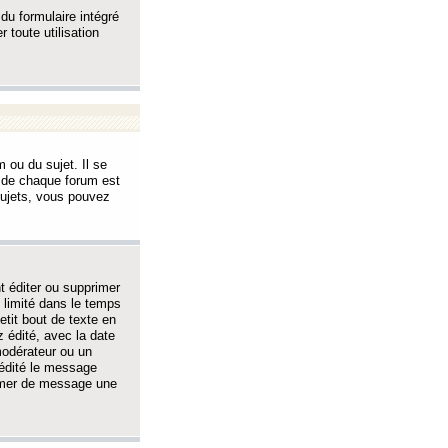
 du formulaire intégré
 toute utilisation
 ou du sujet. Il se
s de chaque forum est
sujets, vous pouvez
 éditer ou supprimer
 limité dans le temps
tit bout de texte en
 édité, avec la date
 modérateur ou un
 édité le message
rimer de message une