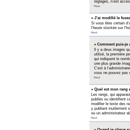
réglages, n’est access
Haut
» J’ai modifié le fuse
Si vous êtes certain d’
l’heure stockée sur l’ho
Haut
» Comment puis-je a
Il y a deux images q
utilisé, la première 
qui indiquent le nom
une plus grande image
C’est à l’administrate
vous ne pouvez pas ut
Haut
» Quel est mon rang 
Les rangs, qui apparai
publiés ou identifient 
modifier le texte des r
y publiant inutilement
ou un administrateur 
Haut
» Quand je clique su