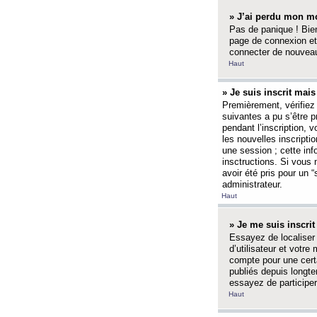
» J’ai perdu mon mo
Pas de panique ! Bien
page de connexion et
connecter de nouvea
Haut
» Je suis inscrit mai
Premièrement, vérifiez 
suivantes a pu s’être 
pendant l’inscription,
les nouvelles inscripti
une session ; cette inf
insctructions. Si vous 
avoir été pris pour un 
administrateur.
Haut
» Je me suis inscri
Essayez de localiser 
d’utilisateur et votr
compte pour une certa
publiés depuis longte
essayez de participe
Haut