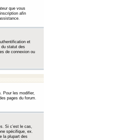
sateur que vous
inscription afin
assistance.
thentification et
 du statut des
èmes de connexion ou
. Pour les modifier,
t des pages du forum.
s. Si c’est le cas,
one spécifique, ex.
e la plupart des