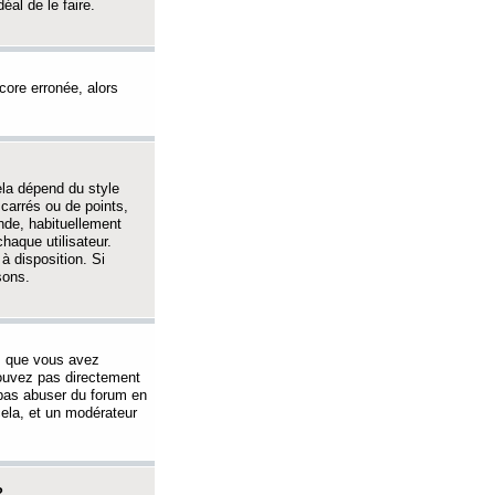
éal de le faire.
ncore erronée, alors
ela dépend du style
 carrés ou de points,
nde, habituellement
haque utilisateur.
à disposition. Si
sons.
s que vous avez
 pouvez pas directement
 pas abuser du forum en
ela, et un modérateur
?