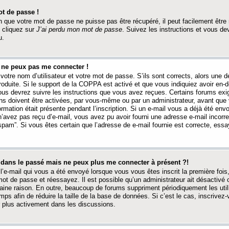
t de passe !
 que votre mot de passe ne puisse pas être récupéré, il peut facilement être ré
 cliquez sur
J’ai perdu mon mot de passe
. Suivez les instructions et vous de
u.
s ne peux pas me connecter !
votre nom d’utilisateur et votre mot de passe. S’ils sont corrects, alors une
produite. Si le support de la COPPA est activé et que vous indiquiez avoir en
 vous devrez suivre les instructions que vous avez reçues. Certains forums ex
ons doivent être activées, par vous-même ou par un administrateur, avant que 
ormation était présente pendant l’inscription. Si un e-mail vous a déjà été env
n’avez pas reçu d’e-mail, vous avez pu avoir fourni une adresse e-mail incorre
“spam”. Si vous êtes certain que l’adresse de e-mail fournie est correcte, ess
t dans le passé mais ne peux plus me connecter à présent ?!
l’e-mail qui vous a été envoyé lorsque vous vous êtes inscrit la première fois
e mot de passe et réessayez. Il est possible qu’un administrateur ait désactivé 
ine raison. En outre, beaucoup de forums suppriment périodiquement les utili
mps afin de réduire la taille de la base de données. Si c’est le cas, inscrive
r plus activement dans les discussions.