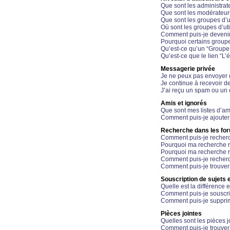
Que sont les administrat
Que sont les modérateur
Que sont les groupes d’ut
Où sont les groupes d’uti
Comment puis-je devenir
Pourquoi certains groupe
Qu’est-ce qu’un “Groupe d
Qu’est-ce que le lien “L’
Messagerie privée
Je ne peux pas envoyer 
Je continue à recevoir d
J’ai reçu un spam ou un 
Amis et ignorés
Que sont mes listes d’am
Comment puis-je ajouter 
Recherche dans les fo
Comment puis-je recherc
Pourquoi ma recherche n
Pourquoi ma recherche r
Comment puis-je recherch
Comment puis-je trouver
Souscription de sujets e
Quelle est la différence e
Comment puis-je souscrir
Comment puis-je supprim
Pièces jointes
Quelles sont les pièces j
Comment puis-je trouver 