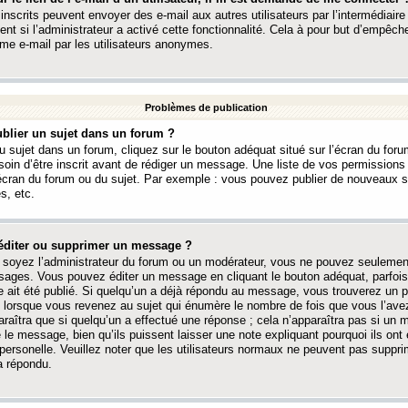
 inscrits peuvent envoyer des e-mail aux autres utilisateurs par l’intermédiaire
ent si l’administrateur a activé cette fonctionnalité. Cela à pour but d’empêcher
me e-mail par les utilisateurs anonymes.
Problèmes de publication
blier un sujet dans un forum ?
 sujet dans un forum, cliquez sur le bouton adéquat situé sur l’écran du forum
oin d’être inscrit avant de rédiger un message. Une liste de vos permission
’écran du forum ou du sujet. Par exemple : vous pouvez publier de nouveaux 
s, etc.
éditer ou supprimer un message ?
soyez l’administrateur du forum ou un modérateur, vous ne pouvez seulement
ages. Vous pouvez éditer un message en cliquant le bouton adéquat, parfois
ait été publié. Si quelqu’un a déjà répondu au message, vous trouverez un pe
orsque vous revenez au sujet qui énumère le nombre de fois que vous l’avez
paraîtra que si quelqu’un a effectué une réponse ; cela n’apparaîtra pas si un
é le message, bien qu’ils puissent laisser une note expliquant pourquoi ils ont
 personelle. Veuillez noter que les utilisateurs normaux ne peuvent pas supp
a répondu.