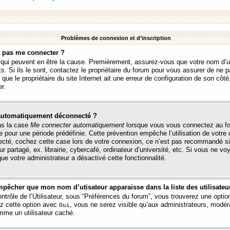
Problèmes de connexion et d’inscription
e pas me connecter ?
s qui peuvent en être la cause. Premièrement, assurez-vous que votre nom d’ut
s. Si ils le sont, contactez le propriétaire du forum pour vous assurer de ne pa
ue le propriétaire du site Internet ait une erreur de configuration de son côté, 
r.
 automatiquement déconnecté ?
as la case
Me connecter automatiquement
lorsque vous vous connectez au f
 pour une période prédéfinie. Cette prévention empêche l’utilisation de votre
necté, cochez cette case lors de votre connexion, ce n’est pas recommandé s
ur partagé, ex. librairie, cybercafé, ordinateur d’université, etc. Si vous ne v
que votre administrateur a désactivé cette fonctionnalité.
pêcher que mon nom d’utisateur apparaisse dans la liste des utilisateur
trôle de l’Utilisateur, sous “Préférences du forum”, vous trouverez une opti
ez cette option avec
, vous ne serez visible qu’aux administrateurs, mod
Oui
me un utilisateur caché.