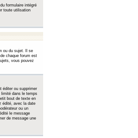
 du formulaire intégré
 toute utilisation
 ou du sujet. Il se
s de chaque forum est
sujets, vous pouvez
 éditer ou supprimer
 limité dans le temps
tit bout de texte en
 édité, avec la date
 modérateur ou un
 édité le message
rimer de message une