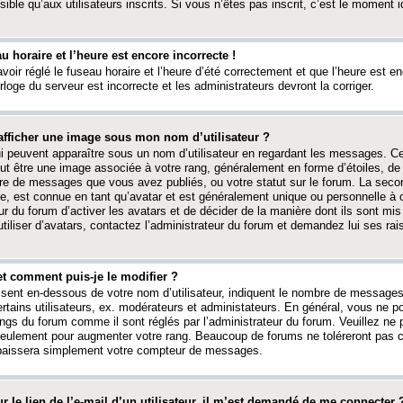
ible qu’aux utilisateurs inscrits. Si vous n’êtes pas inscrit, c’est le moment id
au horaire et l’heure est encore incorrecte !
avoir réglé le fuseau horaire et l’heure d’été correctement et que l’heure est e
rloge du serveur est incorrecte et les administrateurs devront la corriger.
fficher une image sous mon nom d’utilisateur ?
ui peuvent apparaître sous un nom d’utilisateur en regardant les messages. C
peut être une image associée à votre rang, généralement en forme d’étoiles, de
bre de messages que vous avez publiés, ou votre statut sur le forum. La seco
, est connue en tant qu’avatar et est généralement unique ou personnelle à c
ur du forum d’activer les avatars et de décider de la manière dont ils sont mis 
iliser d’avatars, contactez l’administrateur du forum et demandez lui ses rai
et comment puis-je le modifier ?
ssent en-dessous de votre nom d’utilisateur, indiquent le nombre de message
certains utilisateurs, ex. modérateurs et administateurs. En général, vous ne
angs du forum comme il sont réglés par l’administrateur du forum. Veuillez ne
 seulement pour augmenter votre rang. Beaucoup de forums ne toléreront pas c
abaissera simplement votre compteur de messages.
r le lien de l’e-mail d’un utilisateur, il m’est demandé de me connecter 