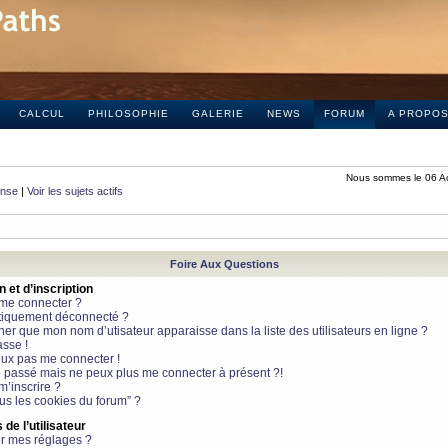
CALCUL
PHILOSOPHIE
GALERIE
NEWS
FORUM
A PROPO
Nous sommes le 06 A
onse
|
Voir les sujets actifs
Foire Aux Questions
et d’inscription
 me connecter ?
tiquement déconnecté ?
 que mon nom d’utisateur apparaisse dans la liste des utilisateurs en ligne ?
sse !
peux pas me connecter !
le passé mais ne peux plus me connecter à présent ?!
m’inscrire ?
ous les cookies du forum” ?
de l’utilisateur
r mes réglages ?