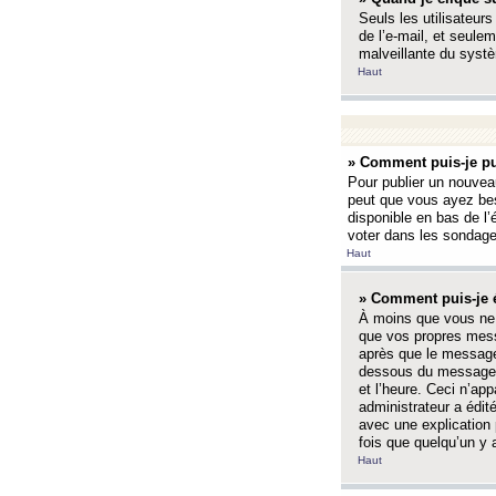
Seuls les utilisateurs
de l’e-mail, et seulem
malveillante du systè
Haut
» Comment puis-je pu
Pour publier un nouveau
peut que vous ayez bes
disponible en bas de l
voter dans les sondage
Haut
» Comment puis-je 
À moins que vous ne 
que vos propres mess
après que le message 
dessous du message l
et l’heure. Ceci n’ap
administrateur a édit
avec une explication
fois que quelqu’un y 
Haut