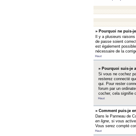
» Pourquoi ne puis-j
Il y a plusieurs raison
de passe soient correct
est également possible q
nécessaire de la corrige
Haut
» Pourquoi suis-je
Si vous ne cochez p
resterez connecté que
qui. Pour rester con
forum par un ordinate
cocher, cela signifie 
Haut
» Comment puis-je em
Dans le Panneau de Con
en ligne
, si vous activ
Vous serez compté com
Haut