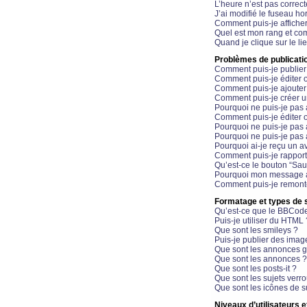
L’heure n’est pas correct
J’ai modifié le fuseau hor
Comment puis-je affiche
Quel est mon rang et com
Quand je clique sur le li
Problèmes de publicati
Comment puis-je publier
Comment puis-je éditer
Comment puis-je ajoute
Comment puis-je créer 
Pourquoi ne puis-je pas 
Comment puis-je éditer 
Pourquoi ne puis-je pas
Pourquoi ne puis-je pas 
Pourquoi ai-je reçu un a
Comment puis-je rappor
Qu’est-ce le bouton “Sauv
Pourquoi mon message a-
Comment puis-je remonte
Formatage et types de 
Qu’est-ce que le BBCod
Puis-je utiliser du HTML 
Que sont les smileys ?
Puis-je publier des imag
Que sont les annonces g
Que sont les annonces ?
Que sont les posts-it ?
Que sont les sujets verro
Que sont les icônes de s
Niveaux d’utilisateurs e