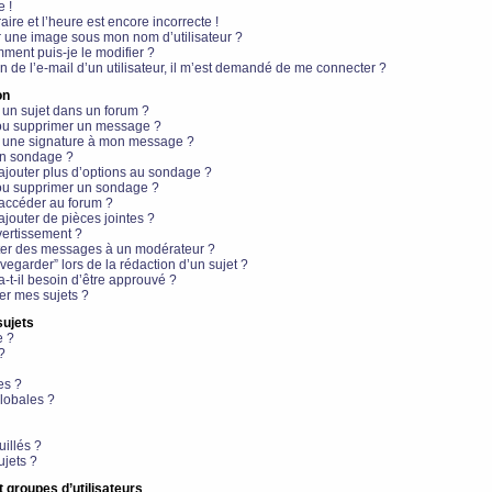
e !
aire et l’heure est encore incorrecte !
r une image sous mon nom d’utilisateur ?
ment puis-je le modifier ?
en de l’e-mail d’un utilisateur, il m’est demandé de me connecter ?
on
 un sujet dans un forum ?
 ou supprimer un message ?
r une signature à mon message ?
un sondage ?
ajouter plus d’options au sondage ?
ou supprimer un sondage ?
 accéder au forum ?
ajouter de pièces jointes ?
vertissement ?
ter des messages à un modérateur ?
egarder” lors de la rédaction d’un sujet ?
t-il besoin d’être approuvé ?
r mes sujets ?
sujets
e ?
?
es ?
lobales ?
uillés ?
ujets ?
t groupes d’utilisateurs