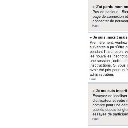
» J’ai perdu mon mo
Pas de panique ! Bien
page de connexion et
connecter de nouvea
Haut
» Je suis inscrit mai
Premièrement, vérifiez 
suivantes a pu s’être 
pendant l’inscription,
les nouvelles inscripti
une session ; cette inf
insctructions. Si vous 
avoir été pris pour un 
administrateur.
Haut
» Je me suis inscri
Essayez de localiser 
d’utilisateur et votr
compte pour une certa
publiés depuis longte
essayez de participe
Haut