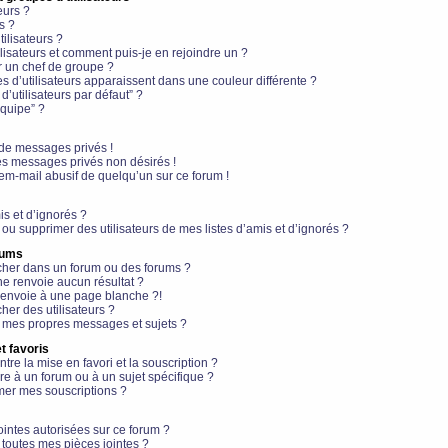
eurs ?
s ?
ilisateurs ?
lisateurs et comment puis-je en rejoindre un ?
 un chef de groupe ?
s d’utilisateurs apparaissent dans une couleur différente ?
’utilisateurs par défaut” ?
équipe” ?
de messages privés !
es messages privés non désirés !
em-mail abusif de quelqu’un sur ce forum !
is et d’ignorés ?
ou supprimer des utilisateurs de mes listes d’amis et d’ignorés ?
rums
her dans un forum ou des forums ?
e renvoie aucun résultat ?
envoie à une page blanche ?!
er des utilisateurs ?
 mes propres messages et sujets ?
t favoris
ntre la mise en favori et la souscription ?
e à un forum ou à un sujet spécifique ?
er mes souscriptions ?
ointes autorisées sur ce forum ?
toutes mes pièces jointes ?