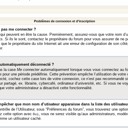
Problèmes de connexion et d’inscription
e pas me connecter ?
s qui peuvent en être la cause. Premièrement, assurez-vous que votre nom d’ut
s. Si ils le sont, contactez le propriétaire du forum pour vous assurer de ne pa
ue le propriétaire du site Internet ait une erreur de configuration de son côté, 
r.
 automatiquement déconnecté ?
as la case
Me connecter automatiquement
lorsque vous vous connectez au f
 pour une période prédéfinie. Cette prévention empêche l’utilisation de votre
necté, cochez cette case lors de votre connexion, ce n’est pas recommandé s
ur partagé, ex. librairie, cybercafé, ordinateur d’université, etc. Si vous ne v
que votre administrateur a désactivé cette fonctionnalité.
pêcher que mon nom d’utisateur apparaisse dans la liste des utilisateur
trôle de l’Utilisateur, sous “Préférences du forum”, vous trouverez une opti
ez cette option avec
, vous ne serez visible qu’aux administrateurs, mod
Oui
me un utilisateur caché.