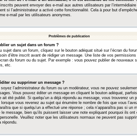
 inscrits peuvent envoyer des e-mail aux autres utilisateurs par l’intermédiaire
ent si l’administrateur a activé cette fonctionnalité. Cela à pour but d’empêcher
me e-mail par les utilisateurs anonymes.
Problèmes de publication
blier un sujet dans un forum ?
 sujet dans un forum, cliquez sur le bouton adéquat situé sur l’écran du forum
oin d’être inscrit avant de rédiger un message. Une liste de vos permission
’écran du forum ou du sujet. Par exemple : vous pouvez publier de nouveaux 
s, etc.
éditer ou supprimer un message ?
soyez l’administrateur du forum ou un modérateur, vous ne pouvez seulement
ages. Vous pouvez éditer un message en cliquant le bouton adéquat, parfois
ait été publié. Si quelqu’un a déjà répondu au message, vous trouverez un pe
orsque vous revenez au sujet qui énumère le nombre de fois que vous l’avez
paraîtra que si quelqu’un a effectué une réponse ; cela n’apparaîtra pas si un
é le message, bien qu’ils puissent laisser une note expliquant pourquoi ils ont
 personelle. Veuillez noter que les utilisateurs normaux ne peuvent pas supp
a répondu.