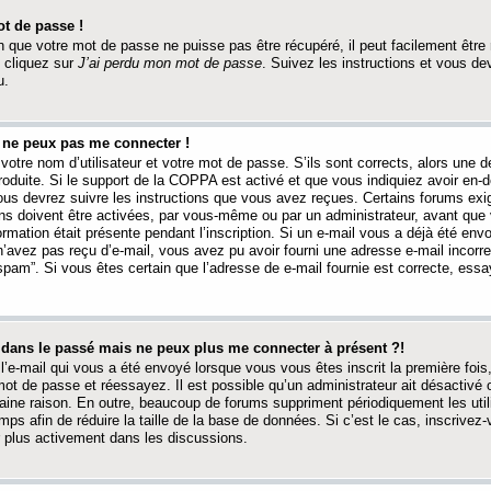
t de passe !
 que votre mot de passe ne puisse pas être récupéré, il peut facilement être ré
 cliquez sur
J’ai perdu mon mot de passe
. Suivez les instructions et vous de
u.
s ne peux pas me connecter !
votre nom d’utilisateur et votre mot de passe. S’ils sont corrects, alors une
produite. Si le support de la COPPA est activé et que vous indiquiez avoir en
 vous devrez suivre les instructions que vous avez reçues. Certains forums ex
ons doivent être activées, par vous-même ou par un administrateur, avant que 
ormation était présente pendant l’inscription. Si un e-mail vous a déjà été env
n’avez pas reçu d’e-mail, vous avez pu avoir fourni une adresse e-mail incorre
“spam”. Si vous êtes certain que l’adresse de e-mail fournie est correcte, ess
t dans le passé mais ne peux plus me connecter à présent ?!
l’e-mail qui vous a été envoyé lorsque vous vous êtes inscrit la première fois
e mot de passe et réessayez. Il est possible qu’un administrateur ait désactivé 
ine raison. En outre, beaucoup de forums suppriment périodiquement les utili
mps afin de réduire la taille de la base de données. Si c’est le cas, inscrive
r plus activement dans les discussions.