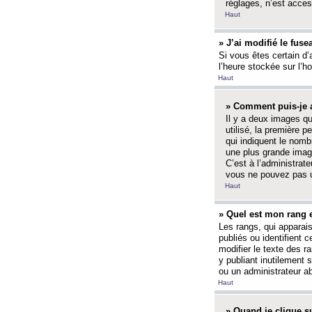
réglages, n’est access
Haut
» J’ai modifié le fuse
Si vous êtes certain d’
l’heure stockée sur l’ho
Haut
» Comment puis-je a
Il y a deux images q
utilisé, la première 
qui indiquent le nom
une plus grande image
C’est à l’administrate
vous ne pouvez pas ut
Haut
» Quel est mon rang 
Les rangs, qui apparai
publiés ou identifient 
modifier le texte des r
y publiant inutilement
ou un administrateur 
Haut
» Quand je clique su