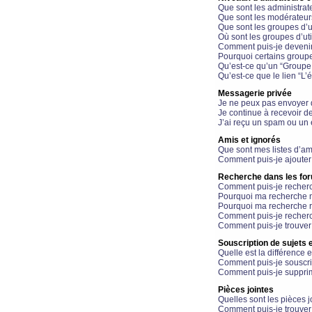
Que sont les administrat
Que sont les modérateur
Que sont les groupes d’ut
Où sont les groupes d’uti
Comment puis-je devenir
Pourquoi certains groupe
Qu’est-ce qu’un “Groupe d
Qu’est-ce que le lien “L’
Messagerie privée
Je ne peux pas envoyer 
Je continue à recevoir d
J’ai reçu un spam ou un 
Amis et ignorés
Que sont mes listes d’am
Comment puis-je ajouter 
Recherche dans les fo
Comment puis-je recherc
Pourquoi ma recherche n
Pourquoi ma recherche r
Comment puis-je recherch
Comment puis-je trouver
Souscription de sujets e
Quelle est la différence e
Comment puis-je souscrir
Comment puis-je supprim
Pièces jointes
Quelles sont les pièces j
Comment puis-je trouver 