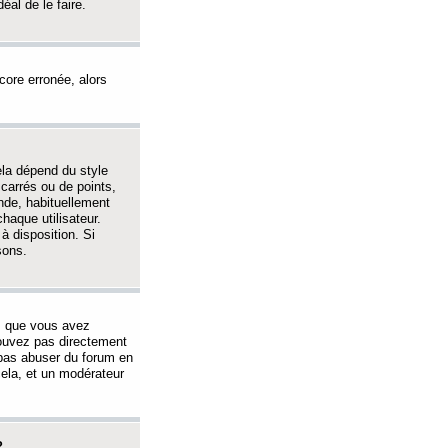
éal de le faire.
ncore erronée, alors
ela dépend du style
 carrés ou de points,
nde, habituellement
haque utilisateur.
à disposition. Si
sons.
s que vous avez
 pouvez pas directement
 pas abuser du forum en
ela, et un modérateur
?