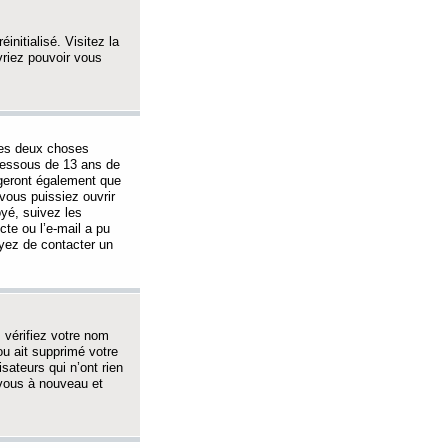
initialisé. Visitez la
vriez pouvoir vous
 des deux choses
-dessous de 13 ans de
igeront également que
vous puissiez ouvrir
oyé, suivez les
cte ou l’e-mail a pu
ayez de contacter un
, vérifiez votre nom
ou ait supprimé votre
sateurs qui n’ont rien
z-vous à nouveau et