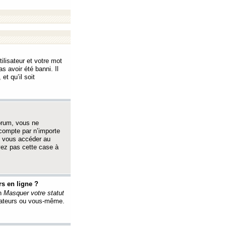
ilisateur et votre mot
s avoir été banni. Il
et qu’il soit
orum, vous ne
 compte par n’importe
i vous accéder au
oyez pas cette case à
s en ligne ?
on
Masquer votre statut
érateurs ou vous-même.