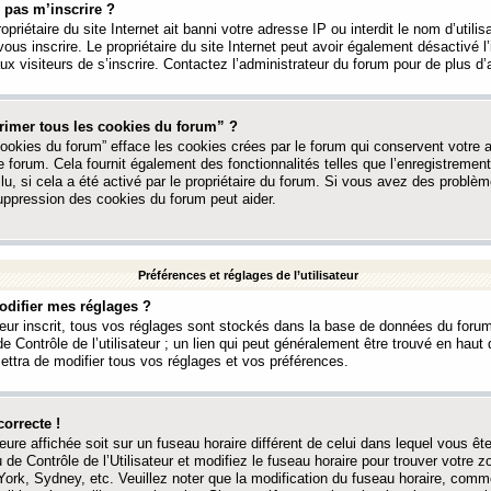
 pas m’inscrire ?
ropriétaire du site Internet ait banni votre adresse IP ou interdit le nom d’utili
vous inscrire. Le propriétaire du site Internet peut avoir également désactivé l’
 visiteurs de s’inscrire. Contactez l’administrateur du forum pour de plus d’
rimer tous les cookies du forum” ?
ookies du forum” efface les cookies crées par le forum qui conservent votre au
e forum. Cela fournit également des fonctionnalités telles que l’enregistrement
u, si cela a été activé par le propriétaire du forum. Si vous avez des probl
uppression des cookies du forum peut aider.
Préférences et réglages de l’utilisateur
difier mes réglages ?
teur inscrit, tous vos réglages sont stockés dans la base de données du forum
e Contrôle de l’utilisateur ; un lien qui peut généralement être trouvé en hau
tra de modifier tous vos réglages et vos préférences.
correcte !
heure affichée soit sur un fuseau horaire différent de celui dans lequel vous ête
 de Contrôle de l’Utilisateur et modifiez le fuseau horaire pour trouver votre z
ork, Sydney, etc. Veuillez noter que la modification du fuseau horaire, comm