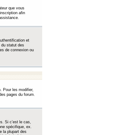
sateur que vous
inscription afin
assistance.
thentification et
 du statut des
èmes de connexion ou
. Pour les modifier,
t des pages du forum.
s. Si c’est le cas,
one spécifique, ex.
e la plupart des