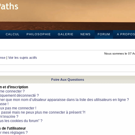
CALCUL
PHILOSOPHIE
GALERIE
NEWS
FORUM
A PROPO
Nous sommes le 07 A
onse
|
Voir les sujets actifs
Foire Aux Questions
et d’inscription
 me connecter ?
tiquement déconnecté ?
 que mon nom d’utisateur apparaisse dans la liste des utilisateurs en ligne ?
sse !
peux pas me connecter !
le passé mais ne peux plus me connecter à présent ?!
m’inscrire ?
ous les cookies du forum” ?
de l’utilisateur
r mes réglages ?