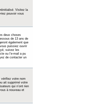
initialisé. Visitez la
vriez pouvoir vous
 des deux choses
-dessous de 13 ans de
igeront également que
vous puissiez ouvrir
oyé, suivez les
cte ou l’e-mail a pu
ayez de contacter un
, vérifiez votre nom
ou ait supprimé votre
sateurs qui n’ont rien
z-vous à nouveau et