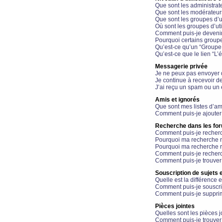
Que sont les administrat
Que sont les modérateur
Que sont les groupes d’ut
Où sont les groupes d’uti
Comment puis-je devenir
Pourquoi certains groupe
Qu’est-ce qu’un “Groupe d
Qu’est-ce que le lien “L’
Messagerie privée
Je ne peux pas envoyer 
Je continue à recevoir d
J’ai reçu un spam ou un 
Amis et ignorés
Que sont mes listes d’am
Comment puis-je ajouter 
Recherche dans les fo
Comment puis-je recherc
Pourquoi ma recherche n
Pourquoi ma recherche r
Comment puis-je recherch
Comment puis-je trouver
Souscription de sujets e
Quelle est la différence e
Comment puis-je souscrir
Comment puis-je supprim
Pièces jointes
Quelles sont les pièces j
Comment puis-je trouver 