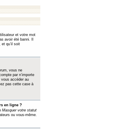
ilisateur et votre mot
s avoir été banni. Il
et qu’il soit
orum, vous ne
 compte par n’importe
i vous accéder au
oyez pas cette case à
s en ligne ?
on
Masquer votre statut
érateurs ou vous-même.