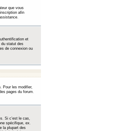
sateur que vous
inscription afin
assistance.
thentification et
 du statut des
èmes de connexion ou
. Pour les modifier,
t des pages du forum.
s. Si c’est le cas,
one spécifique, ex.
e la plupart des