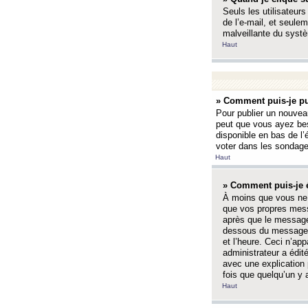
Seuls les utilisateurs
de l’e-mail, et seulem
malveillante du systè
Haut
» Comment puis-je pu
Pour publier un nouveau
peut que vous ayez bes
disponible en bas de l
voter dans les sondage
Haut
» Comment puis-je 
À moins que vous ne 
que vos propres mess
après que le message 
dessous du message l
et l’heure. Ceci n’ap
administrateur a édit
avec une explication
fois que quelqu’un y 
Haut