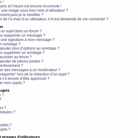
e !
aire et l’heure est encore incorrecte !
r une image sous mon nom d’utilisateur ?
ment puis-je le modifier ?
en de l’e-mail d’un utilisateur, il m’est demandé de me connecter ?
on
 un sujet dans un forum ?
 ou supprimer un message ?
r une signature à mon message ?
un sondage ?
ajouter plus d’options au sondage ?
ou supprimer un sondage ?
 accéder au forum ?
ajouter de pièces jointes ?
vertissement ?
ter des messages à un modérateur ?
egarder” lors de la rédaction d’un sujet ?
t-il besoin d’être approuvé ?
r mes sujets ?
sujets
e ?
?
es ?
lobales ?
uillés ?
ujets ?
t groupes d’utilisateurs