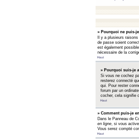
» Pourquoi ne puis-j
Il y a plusieurs raison
de passe soient correct
est également possible q
nécessaire de la corrige
Haut
» Pourquoi suis-je
Si vous ne cochez p
resterez connecté que
qui. Pour rester con
forum par un ordinate
cocher, cela signifie 
Haut
» Comment puis-je em
Dans le Panneau de Con
en ligne
, si vous activ
Vous serez compté com
Haut