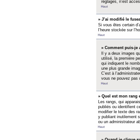
réglages, n’est access
Haut
» J’ai modifié le fuse
Si vous êtes certain d’
l’heure stockée sur l’ho
Haut
» Comment puis-je a
Il y a deux images q
utilisé, la première 
qui indiquent le nom
une plus grande image
C’est à l’administrate
vous ne pouvez pas ut
Haut
» Quel est mon rang 
Les rangs, qui apparai
publiés ou identifient 
modifier le texte des r
y publiant inutilement
ou un administrateur 
Haut
» Quand je clique su