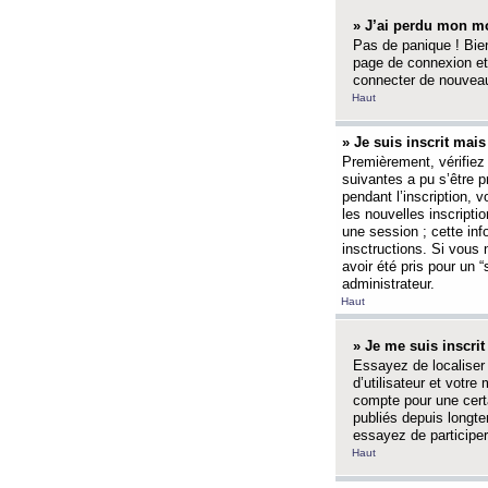
» J’ai perdu mon mo
Pas de panique ! Bien
page de connexion et
connecter de nouvea
Haut
» Je suis inscrit mai
Premièrement, vérifiez 
suivantes a pu s’être 
pendant l’inscription,
les nouvelles inscripti
une session ; cette inf
insctructions. Si vous 
avoir été pris pour un 
administrateur.
Haut
» Je me suis inscri
Essayez de localiser 
d’utilisateur et votr
compte pour une certa
publiés depuis longte
essayez de participe
Haut