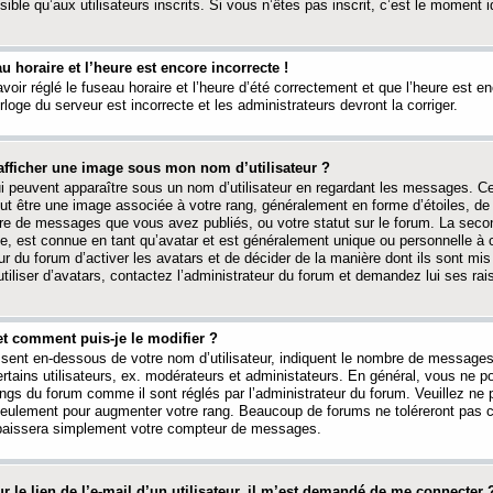
ible qu’aux utilisateurs inscrits. Si vous n’êtes pas inscrit, c’est le moment id
au horaire et l’heure est encore incorrecte !
avoir réglé le fuseau horaire et l’heure d’été correctement et que l’heure est e
rloge du serveur est incorrecte et les administrateurs devront la corriger.
fficher une image sous mon nom d’utilisateur ?
ui peuvent apparaître sous un nom d’utilisateur en regardant les messages. C
peut être une image associée à votre rang, généralement en forme d’étoiles, de
bre de messages que vous avez publiés, ou votre statut sur le forum. La seco
, est connue en tant qu’avatar et est généralement unique ou personnelle à c
ur du forum d’activer les avatars et de décider de la manière dont ils sont mis 
iliser d’avatars, contactez l’administrateur du forum et demandez lui ses rai
et comment puis-je le modifier ?
ssent en-dessous de votre nom d’utilisateur, indiquent le nombre de message
certains utilisateurs, ex. modérateurs et administateurs. En général, vous ne
angs du forum comme il sont réglés par l’administrateur du forum. Veuillez ne
 seulement pour augmenter votre rang. Beaucoup de forums ne toléreront pas c
abaissera simplement votre compteur de messages.
r le lien de l’e-mail d’un utilisateur, il m’est demandé de me connecter 