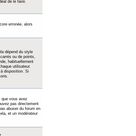
éal de le faire.
ncore erronée, alors
ela dépend du style
 carrés ou de points,
nde, habituellement
haque utilisateur.
à disposition. Si
sons.
s que vous avez
 pouvez pas directement
 pas abuser du forum en
ela, et un modérateur
?