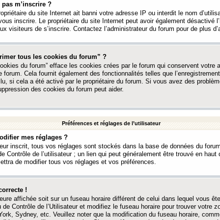
 pas m’inscrire ?
ropriétaire du site Internet ait banni votre adresse IP ou interdit le nom d’utili
vous inscrire. Le propriétaire du site Internet peut avoir également désactivé l’
 visiteurs de s’inscrire. Contactez l’administrateur du forum pour de plus d’
rimer tous les cookies du forum” ?
ookies du forum” efface les cookies crées par le forum qui conservent votre au
e forum. Cela fournit également des fonctionnalités telles que l’enregistrement
u, si cela a été activé par le propriétaire du forum. Si vous avez des probl
uppression des cookies du forum peut aider.
Préférences et réglages de l’utilisateur
difier mes réglages ?
teur inscrit, tous vos réglages sont stockés dans la base de données du forum
e Contrôle de l’utilisateur ; un lien qui peut généralement être trouvé en hau
tra de modifier tous vos réglages et vos préférences.
correcte !
heure affichée soit sur un fuseau horaire différent de celui dans lequel vous ête
 de Contrôle de l’Utilisateur et modifiez le fuseau horaire pour trouver votre z
ork, Sydney, etc. Veuillez noter que la modification du fuseau horaire, comm