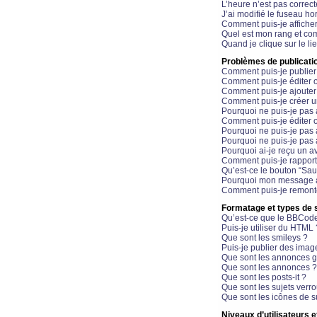
L’heure n’est pas correct
J’ai modifié le fuseau hor
Comment puis-je affiche
Quel est mon rang et com
Quand je clique sur le li
Problèmes de publicati
Comment puis-je publier
Comment puis-je éditer
Comment puis-je ajoute
Comment puis-je créer 
Pourquoi ne puis-je pas 
Comment puis-je éditer 
Pourquoi ne puis-je pas
Pourquoi ne puis-je pas 
Pourquoi ai-je reçu un a
Comment puis-je rappor
Qu’est-ce le bouton “Sauv
Pourquoi mon message a-
Comment puis-je remonte
Formatage et types de 
Qu’est-ce que le BBCod
Puis-je utiliser du HTML 
Que sont les smileys ?
Puis-je publier des imag
Que sont les annonces g
Que sont les annonces ?
Que sont les posts-it ?
Que sont les sujets verro
Que sont les icônes de s
Niveaux d’utilisateurs e