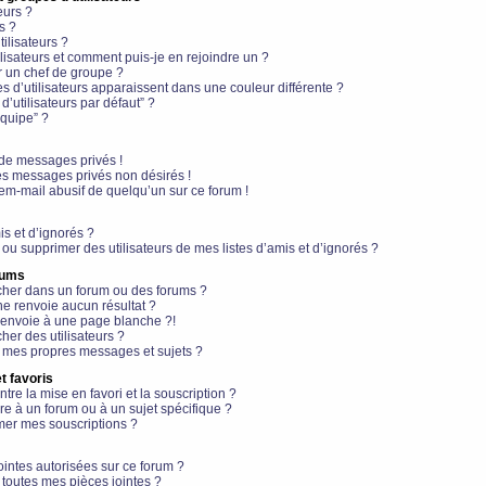
eurs ?
s ?
ilisateurs ?
lisateurs et comment puis-je en rejoindre un ?
 un chef de groupe ?
s d’utilisateurs apparaissent dans une couleur différente ?
’utilisateurs par défaut” ?
équipe” ?
de messages privés !
es messages privés non désirés !
em-mail abusif de quelqu’un sur ce forum !
is et d’ignorés ?
ou supprimer des utilisateurs de mes listes d’amis et d’ignorés ?
rums
her dans un forum ou des forums ?
e renvoie aucun résultat ?
envoie à une page blanche ?!
er des utilisateurs ?
 mes propres messages et sujets ?
t favoris
ntre la mise en favori et la souscription ?
e à un forum ou à un sujet spécifique ?
er mes souscriptions ?
ointes autorisées sur ce forum ?
toutes mes pièces jointes ?