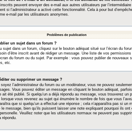
 inscrits peuvent envoyer des e-mail aux autres utilisateurs par l’intermédiaire
ent si l’administrateur a activé cette fonctionnalité. Cela à pour but d’empêcher
me e-mail par les utilisateurs anonymes.
Problèmes de publication
blier un sujet dans un forum ?
 sujet dans un forum, cliquez sur le bouton adéquat situé sur l’écran du forum
oin d’être inscrit avant de rédiger un message. Une liste de vos permission
’écran du forum ou du sujet. Par exemple : vous pouvez publier de nouveaux 
s, etc.
éditer ou supprimer un message ?
soyez l’administrateur du forum ou un modérateur, vous ne pouvez seulement
ages. Vous pouvez éditer un message en cliquant le bouton adéquat, parfois
ait été publié. Si quelqu’un a déjà répondu au message, vous trouverez un pe
orsque vous revenez au sujet qui énumère le nombre de fois que vous l’avez
paraîtra que si quelqu’un a effectué une réponse ; cela n’apparaîtra pas si un
é le message, bien qu’ils puissent laisser une note expliquant pourquoi ils ont
 personelle. Veuillez noter que les utilisateurs normaux ne peuvent pas supp
a répondu.