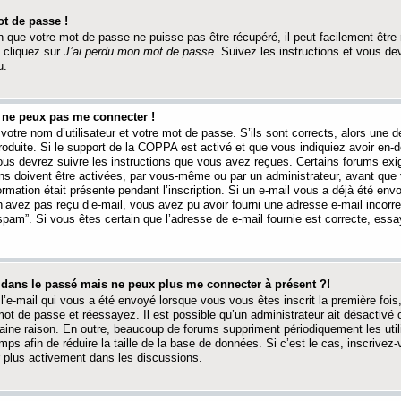
t de passe !
 que votre mot de passe ne puisse pas être récupéré, il peut facilement être ré
 cliquez sur
J’ai perdu mon mot de passe
. Suivez les instructions et vous de
u.
s ne peux pas me connecter !
votre nom d’utilisateur et votre mot de passe. S’ils sont corrects, alors une
produite. Si le support de la COPPA est activé et que vous indiquiez avoir en
 vous devrez suivre les instructions que vous avez reçues. Certains forums ex
ons doivent être activées, par vous-même ou par un administrateur, avant que 
ormation était présente pendant l’inscription. Si un e-mail vous a déjà été env
n’avez pas reçu d’e-mail, vous avez pu avoir fourni une adresse e-mail incorre
“spam”. Si vous êtes certain que l’adresse de e-mail fournie est correcte, ess
t dans le passé mais ne peux plus me connecter à présent ?!
l’e-mail qui vous a été envoyé lorsque vous vous êtes inscrit la première fois
e mot de passe et réessayez. Il est possible qu’un administrateur ait désactivé 
ine raison. En outre, beaucoup de forums suppriment périodiquement les utili
mps afin de réduire la taille de la base de données. Si c’est le cas, inscrive
r plus activement dans les discussions.