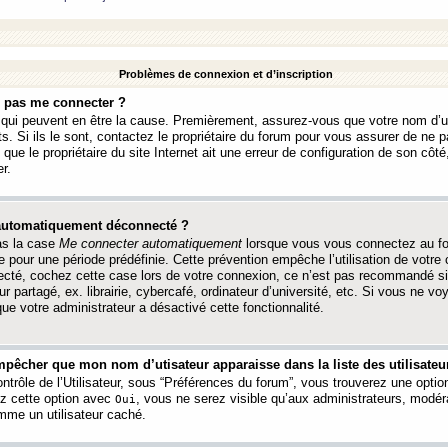
Problèmes de connexion et d’inscription
e pas me connecter ?
s qui peuvent en être la cause. Premièrement, assurez-vous que votre nom d’ut
s. Si ils le sont, contactez le propriétaire du forum pour vous assurer de ne pa
ue le propriétaire du site Internet ait une erreur de configuration de son côté, 
r.
 automatiquement déconnecté ?
as la case
Me connecter automatiquement
lorsque vous vous connectez au f
 pour une période prédéfinie. Cette prévention empêche l’utilisation de votre
necté, cochez cette case lors de votre connexion, ce n’est pas recommandé s
ur partagé, ex. librairie, cybercafé, ordinateur d’université, etc. Si vous ne v
que votre administrateur a désactivé cette fonctionnalité.
pêcher que mon nom d’utisateur apparaisse dans la liste des utilisateur
trôle de l’Utilisateur, sous “Préférences du forum”, vous trouverez une opti
ez cette option avec
, vous ne serez visible qu’aux administrateurs, mod
Oui
me un utilisateur caché.