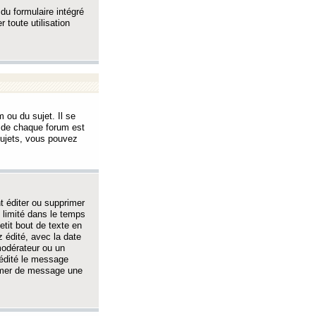
 du formulaire intégré
 toute utilisation
 ou du sujet. Il se
s de chaque forum est
sujets, vous pouvez
 éditer ou supprimer
 limité dans le temps
tit bout de texte en
 édité, avec la date
 modérateur ou un
 édité le message
rimer de message une