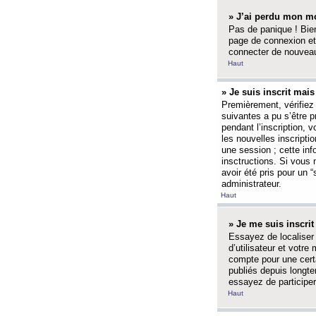
» J’ai perdu mon mo
Pas de panique ! Bien
page de connexion et
connecter de nouvea
Haut
» Je suis inscrit mai
Premièrement, vérifiez 
suivantes a pu s’être 
pendant l’inscription,
les nouvelles inscripti
une session ; cette inf
insctructions. Si vous 
avoir été pris pour un 
administrateur.
Haut
» Je me suis inscri
Essayez de localiser 
d’utilisateur et votr
compte pour une certa
publiés depuis longte
essayez de participe
Haut