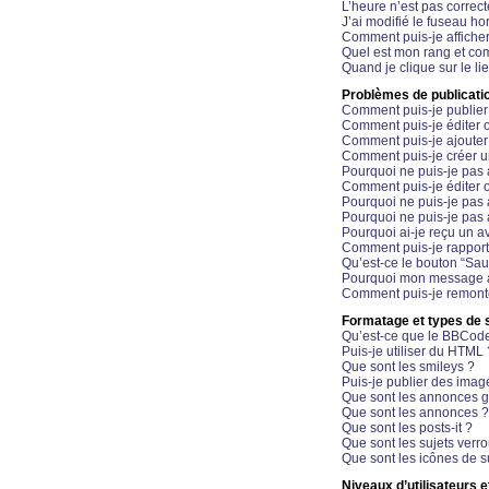
L’heure n’est pas correct
J’ai modifié le fuseau hor
Comment puis-je affiche
Quel est mon rang et com
Quand je clique sur le li
Problèmes de publicati
Comment puis-je publier
Comment puis-je éditer
Comment puis-je ajoute
Comment puis-je créer 
Pourquoi ne puis-je pas 
Comment puis-je éditer 
Pourquoi ne puis-je pas
Pourquoi ne puis-je pas 
Pourquoi ai-je reçu un a
Comment puis-je rappor
Qu’est-ce le bouton “Sauv
Pourquoi mon message a-
Comment puis-je remonte
Formatage et types de 
Qu’est-ce que le BBCod
Puis-je utiliser du HTML 
Que sont les smileys ?
Puis-je publier des imag
Que sont les annonces g
Que sont les annonces ?
Que sont les posts-it ?
Que sont les sujets verro
Que sont les icônes de s
Niveaux d’utilisateurs e