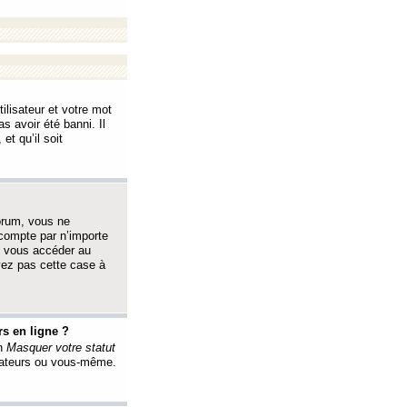
ilisateur et votre mot
s avoir été banni. Il
et qu’il soit
orum, vous ne
 compte par n’importe
i vous accéder au
oyez pas cette case à
s en ligne ?
on
Masquer votre statut
érateurs ou vous-même.