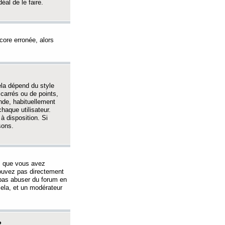
éal de le faire.
ncore erronée, alors
ela dépend du style
 carrés ou de points,
nde, habituellement
haque utilisateur.
à disposition. Si
sons.
s que vous avez
 pouvez pas directement
 pas abuser du forum en
ela, et un modérateur
?