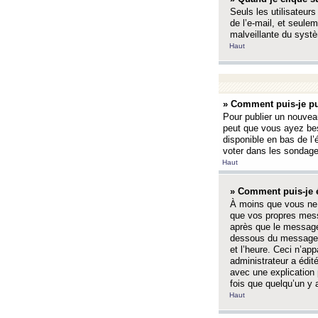
Seuls les utilisateurs
de l’e-mail, et seulem
malveillante du systè
Haut
» Comment puis-je pu
Pour publier un nouveau
peut que vous ayez bes
disponible en bas de l
voter dans les sondage
Haut
» Comment puis-je 
À moins que vous ne 
que vos propres mess
après que le message 
dessous du message l
et l’heure. Ceci n’ap
administrateur a édit
avec une explication
fois que quelqu’un y 
Haut