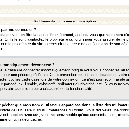
Problèmes de connexion et d’inscription
e pas me connecter ?
s qui peuvent en être la cause. Premièrement, assurez-vous que votre nom d’ut
s. Si ils le sont, contactez le propriétaire du forum pour vous assurer de ne pa
ue le propriétaire du site Internet ait une erreur de configuration de son côté, 
r.
 automatiquement déconnecté ?
as la case
Me connecter automatiquement
lorsque vous vous connectez au f
 pour une période prédéfinie. Cette prévention empêche l’utilisation de votre
necté, cochez cette case lors de votre connexion, ce n’est pas recommandé s
ur partagé, ex. librairie, cybercafé, ordinateur d’université, etc. Si vous ne v
que votre administrateur a désactivé cette fonctionnalité.
pêcher que mon nom d’utisateur apparaisse dans la liste des utilisateur
trôle de l’Utilisateur, sous “Préférences du forum”, vous trouverez une opti
ez cette option avec
, vous ne serez visible qu’aux administrateurs, mod
Oui
me un utilisateur caché.