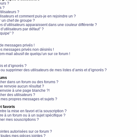
eurs ?
s ?
ilisateurs ?
lisateurs et comment puis-je en rejoindre un ?
 un chef de groupe ?
s d’utilisateurs apparaissent dans une couleur différente ?
’utilisateurs par défaut” ?
équipe” ?
de messages privés !
es messages privés non désirés !
em-mail abusif de quelqu’un sur ce forum !
is et d’ignorés ?
ou supprimer des utilisateurs de mes listes d’amis et d’ignorés ?
rums
her dans un forum ou des forums ?
e renvoie aucun résultat ?
envoie à une page blanche ?!
er des utilisateurs ?
 mes propres messages et sujets ?
t favoris
ntre la mise en favori et la souscription ?
e à un forum ou à un sujet spécifique ?
er mes souscriptions ?
ointes autorisées sur ce forum ?
toutes mes pièces jointes ?