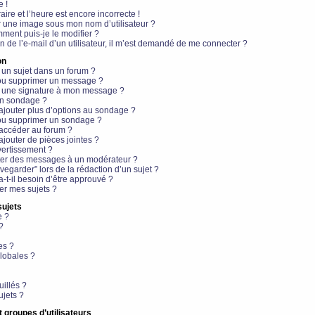
e !
aire et l’heure est encore incorrecte !
r une image sous mon nom d’utilisateur ?
ment puis-je le modifier ?
en de l’e-mail d’un utilisateur, il m’est demandé de me connecter ?
on
 un sujet dans un forum ?
 ou supprimer un message ?
r une signature à mon message ?
un sondage ?
ajouter plus d’options au sondage ?
ou supprimer un sondage ?
 accéder au forum ?
ajouter de pièces jointes ?
vertissement ?
ter des messages à un modérateur ?
egarder” lors de la rédaction d’un sujet ?
t-il besoin d’être approuvé ?
r mes sujets ?
sujets
e ?
?
es ?
lobales ?
uillés ?
ujets ?
t groupes d’utilisateurs