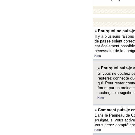
» Pourquoi ne puis-j
Il y a plusieurs raison
de passe soient correct
est également possible q
nécessaire de la corrige
Haut
» Pourquoi suis-je
Si vous ne cochez p
resterez connecté que
qui. Pour rester con
forum par un ordinate
cocher, cela signifie 
Haut
» Comment puis-je em
Dans le Panneau de Con
en ligne
, si vous activ
Vous serez compté com
Haut