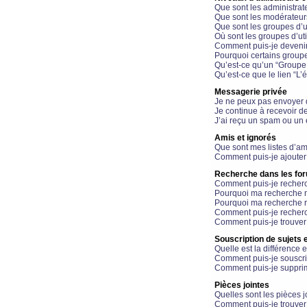
Que sont les administrat
Que sont les modérateur
Que sont les groupes d’ut
Où sont les groupes d’uti
Comment puis-je devenir
Pourquoi certains groupe
Qu’est-ce qu’un “Groupe d
Qu’est-ce que le lien “L’
Messagerie privée
Je ne peux pas envoyer 
Je continue à recevoir d
J’ai reçu un spam ou un 
Amis et ignorés
Que sont mes listes d’am
Comment puis-je ajouter 
Recherche dans les fo
Comment puis-je recherc
Pourquoi ma recherche n
Pourquoi ma recherche r
Comment puis-je recherch
Comment puis-je trouver
Souscription de sujets e
Quelle est la différence e
Comment puis-je souscrir
Comment puis-je supprim
Pièces jointes
Quelles sont les pièces j
Comment puis-je trouver 