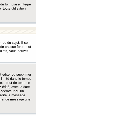
 du formulaire intégré
 toute utilisation
 ou du sujet. Il se
s de chaque forum est
sujets, vous pouvez
 éditer ou supprimer
 limité dans le temps
tit bout de texte en
 édité, avec la date
 modérateur ou un
 édité le message
rimer de message une