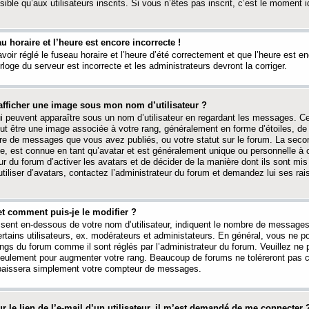
ible qu’aux utilisateurs inscrits. Si vous n’êtes pas inscrit, c’est le moment id
au horaire et l’heure est encore incorrecte !
avoir réglé le fuseau horaire et l’heure d’été correctement et que l’heure est e
rloge du serveur est incorrecte et les administrateurs devront la corriger.
fficher une image sous mon nom d’utilisateur ?
ui peuvent apparaître sous un nom d’utilisateur en regardant les messages. C
peut être une image associée à votre rang, généralement en forme d’étoiles, de
bre de messages que vous avez publiés, ou votre statut sur le forum. La seco
, est connue en tant qu’avatar et est généralement unique ou personnelle à c
ur du forum d’activer les avatars et de décider de la manière dont ils sont mis 
iliser d’avatars, contactez l’administrateur du forum et demandez lui ses rai
et comment puis-je le modifier ?
ssent en-dessous de votre nom d’utilisateur, indiquent le nombre de message
certains utilisateurs, ex. modérateurs et administateurs. En général, vous ne
angs du forum comme il sont réglés par l’administrateur du forum. Veuillez ne
 seulement pour augmenter votre rang. Beaucoup de forums ne toléreront pas c
abaissera simplement votre compteur de messages.
r le lien de l’e-mail d’un utilisateur, il m’est demandé de me connecter 