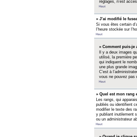
réglages, n’est access
Haut
» J’ai modifié le fuse
Si vous êtes certain d’
l’heure stockée sur l’ho
Haut
» Comment puis-je a
Il y a deux images q
utilisé, la première 
qui indiquent le nom
une plus grande image
C’est à l’administrate
vous ne pouvez pas ut
Haut
» Quel est mon rang 
Les rangs, qui apparai
publiés ou identifient 
modifier le texte des r
y publiant inutilement
ou un administrateur 
Haut
» Quand je clique su