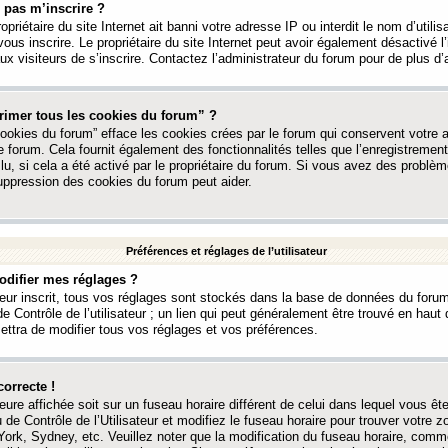
 pas m’inscrire ?
ropriétaire du site Internet ait banni votre adresse IP ou interdit le nom d’utili
vous inscrire. Le propriétaire du site Internet peut avoir également désactivé l’
 visiteurs de s’inscrire. Contactez l’administrateur du forum pour de plus d’
rimer tous les cookies du forum” ?
ookies du forum” efface les cookies crées par le forum qui conservent votre au
e forum. Cela fournit également des fonctionnalités telles que l’enregistrement
u, si cela a été activé par le propriétaire du forum. Si vous avez des probl
uppression des cookies du forum peut aider.
Préférences et réglages de l’utilisateur
difier mes réglages ?
teur inscrit, tous vos réglages sont stockés dans la base de données du forum
e Contrôle de l’utilisateur ; un lien qui peut généralement être trouvé en hau
tra de modifier tous vos réglages et vos préférences.
correcte !
heure affichée soit sur un fuseau horaire différent de celui dans lequel vous ête
 de Contrôle de l’Utilisateur et modifiez le fuseau horaire pour trouver votre z
ork, Sydney, etc. Veuillez noter que la modification du fuseau horaire, comm