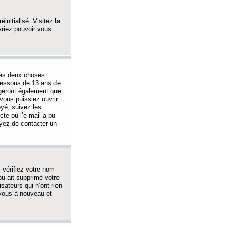
initialisé. Visitez la
vriez pouvoir vous
 des deux choses
-dessous de 13 ans de
igeront également que
vous puissiez ouvrir
oyé, suivez les
cte ou l’e-mail a pu
ayez de contacter un
, vérifiez votre nom
ou ait supprimé votre
sateurs qui n’ont rien
z-vous à nouveau et