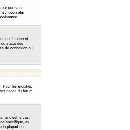
sateur que vous
inscription afin
assistance.
thentification et
 du statut des
èmes de connexion ou
. Pour les modifier,
t des pages du forum.
s. Si c’est le cas,
one spécifique, ex.
e la plupart des