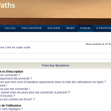
CALCUL
PHILOSOPHIE
GALERIE
NEWS
FORUM
A PROPO
Nous sommes le 07 A
onse
|
Voir les sujets actifs
Foire Aux Questions
et d’inscription
 me connecter ?
tiquement déconnecté ?
 que mon nom d’utisateur apparaisse dans la liste des utilisateurs en ligne ?
sse !
peux pas me connecter !
le passé mais ne peux plus me connecter à présent ?!
m’inscrire ?
ous les cookies du forum” ?
de l’utilisateur
r mes réglages ?