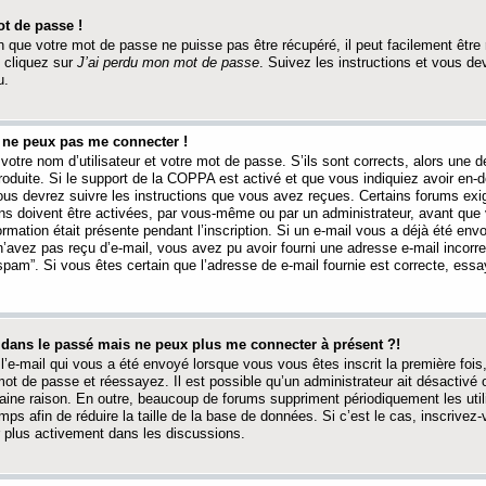
t de passe !
 que votre mot de passe ne puisse pas être récupéré, il peut facilement être ré
 cliquez sur
J’ai perdu mon mot de passe
. Suivez les instructions et vous de
u.
s ne peux pas me connecter !
votre nom d’utilisateur et votre mot de passe. S’ils sont corrects, alors une
produite. Si le support de la COPPA est activé et que vous indiquiez avoir en
 vous devrez suivre les instructions que vous avez reçues. Certains forums ex
ons doivent être activées, par vous-même ou par un administrateur, avant que 
ormation était présente pendant l’inscription. Si un e-mail vous a déjà été env
n’avez pas reçu d’e-mail, vous avez pu avoir fourni une adresse e-mail incorre
“spam”. Si vous êtes certain que l’adresse de e-mail fournie est correcte, ess
t dans le passé mais ne peux plus me connecter à présent ?!
l’e-mail qui vous a été envoyé lorsque vous vous êtes inscrit la première fois
e mot de passe et réessayez. Il est possible qu’un administrateur ait désactivé 
ine raison. En outre, beaucoup de forums suppriment périodiquement les utili
mps afin de réduire la taille de la base de données. Si c’est le cas, inscrive
r plus activement dans les discussions.