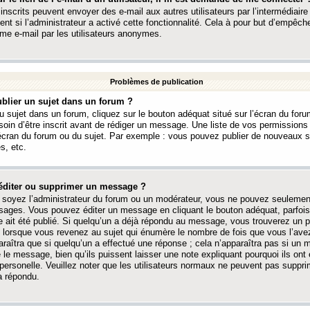
 inscrits peuvent envoyer des e-mail aux autres utilisateurs par l’intermédiaire
ent si l’administrateur a activé cette fonctionnalité. Cela à pour but d’empêcher
me e-mail par les utilisateurs anonymes.
Problèmes de publication
blier un sujet dans un forum ?
 sujet dans un forum, cliquez sur le bouton adéquat situé sur l’écran du forum
oin d’être inscrit avant de rédiger un message. Une liste de vos permission
’écran du forum ou du sujet. Par exemple : vous pouvez publier de nouveaux 
s, etc.
éditer ou supprimer un message ?
soyez l’administrateur du forum ou un modérateur, vous ne pouvez seulement
ages. Vous pouvez éditer un message en cliquant le bouton adéquat, parfois
ait été publié. Si quelqu’un a déjà répondu au message, vous trouverez un pe
orsque vous revenez au sujet qui énumère le nombre de fois que vous l’avez
paraîtra que si quelqu’un a effectué une réponse ; cela n’apparaîtra pas si un
é le message, bien qu’ils puissent laisser une note expliquant pourquoi ils ont
 personelle. Veuillez noter que les utilisateurs normaux ne peuvent pas supp
a répondu.